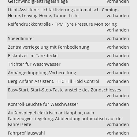
Geschwindigkeitsregelanlage
vorhanden
Licht-Assistent: Lichtaktivierung automatisch, Coming-
Home, Leaving-Home, Tunnel-Licht
vorhanden
Reifendruckkontrolle - TPM Tyre Pressure Monitoring
vorhanden
Speedlimiter
vorhanden
Zentralverriegelung mit Fernbedienung
vorhanden
Eiskratzer im Tankdeckel
vorhanden
Trichter für Waschwasser
vorhanden
Anhängerkupplung-Vorbereitung
vorhanden
Berg-Anfahr-Assistent, HHC Hill Hold Control
vorhanden
Easy-Start, Start-Stop-Taste anstelle des Zündschlosses
vorhanden
Kontroll-Leuchte für Waschwasser
vorhanden
Außenspiegel elektrisch anklappbar, nach
Fahrzeugverriegelung, Abblendung automatisch auf der
Fahrerseite
vorhanden
Fahrprofilauswahl
vorhanden