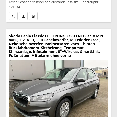
Keine Schäden feststellbar, Zustand: unfallfrei, Fahrzeugnr.:
121234
Wir rufen Sie an
PDF-Datei, Fahrzeugexposé drucken
Drucken, parken oder vergleichen
Skoda Fabia
Classic LIEFERUNG KOSTENLOS! 1.0 MPI
80PS, 15" ALU, LED-Scheinwerfer, M-Lederlenkrad,
Nebelscheinwerfer, Parksensoren vorn + hinten,
Rückfahrkamera, Sitzheizung, Tempomat,
Klimaanlage, Infotainment 8"+Wireless SmartLink,
Fußmatten, Mittelarmlehne vorne