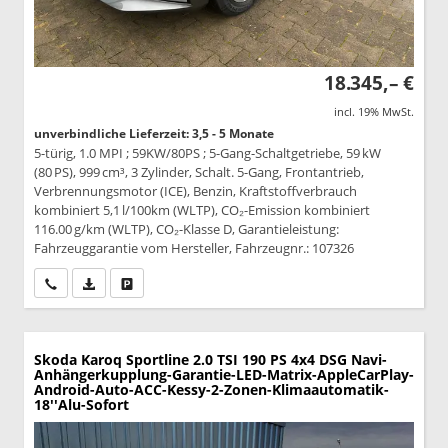
18.345,– €
incl. 19% MwSt.
unverbindliche Lieferzeit: 3,5 - 5 Monate
5-türig, 1.0 MPI ; 59KW/80PS ; 5-Gang-Schaltgetriebe, 59 kW
(80 PS), 999 cm³, 3 Zylinder, Schalt. 5-Gang, Frontantrieb,
Verbrennungsmotor (ICE), Benzin, Kraftstoffverbrauch
kombiniert 5,1 l/100km (WLTP), CO₂-Emission kombiniert
116.00 g/km (WLTP), CO₂-Klasse D, Garantieleistung:
Fahrzeuggarantie vom Hersteller, Fahrzeugnr.: 107326
Wir rufen Sie an
PDF-Datei, Fahrzeugexposé drucken
Drucken, parken oder vergleichen
Skoda Karoq
Sportline 2.0 TSI 190 PS 4x4 DSG Navi-
Anhängerkupplung-Garantie-LED-Matrix-AppleCarPlay-
Android-Auto-ACC-Kessy-2-Zonen-Klimaautomatik-
18''Alu-Sofort