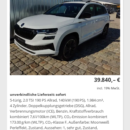
39.840,– €
incl. 19% MwSt.
unverbindliche Lieferzeit: sofort
5-türig, 2.0 TSI 190 PS Allrad, 140 kW (190 PS), 1.984 cm³,
4 Zylinder, Doppelkupplungsgetriebe (DSG), Allrad,
Verbrennungsmotor (ICE), Benzin, Kraftstoffverbrauch
kombiniert 7,6 l/100km (WLTP), CO₂-Emission kombiniert
173.00 g/km (WLTP), CO₂-Klasse F, Außenfarbe: Moonweiß
Perleffekt, Zustand, Aussehen: 1, sehr gut, Zustand,