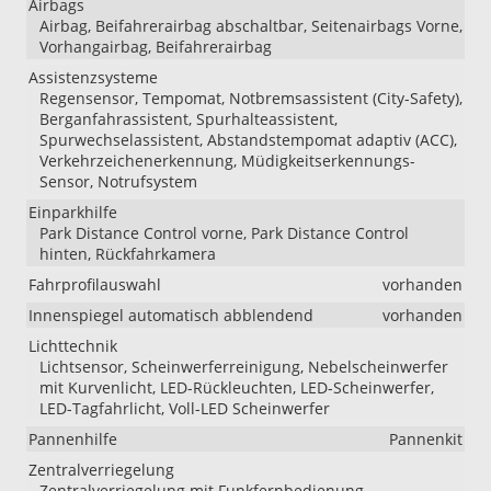
Airbags
Airbag, Beifahrerairbag abschaltbar, Seitenairbags Vorne,
Vorhangairbag, Beifahrerairbag
Assistenzsysteme
Regensensor, Tempomat, Notbremsassistent (City-Safety),
Berganfahrassistent, Spurhalteassistent,
Spurwechselassistent, Abstandstempomat adaptiv (ACC),
Verkehrzeichenerkennung, Müdigkeitserkennungs-
Sensor, Notrufsystem
Einparkhilfe
Park Distance Control vorne, Park Distance Control
hinten, Rückfahrkamera
Fahrprofilauswahl
vorhanden
Innenspiegel automatisch abblendend
vorhanden
Lichttechnik
Lichtsensor, Scheinwerferreinigung, Nebelscheinwerfer
mit Kurvenlicht, LED-Rückleuchten, LED-Scheinwerfer,
LED-Tagfahrlicht, Voll-LED Scheinwerfer
Pannenhilfe
Pannenkit
Zentralverriegelung
Zentralverriegelung mit Funkfernbedienung,