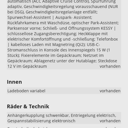
automatisch (ACC Adaptive Cruise Control), Spurführung
adaptiv, Geschwindigkeitsregelung vorausschauend (NUR
bei DSG), Geschwindigkeitsregelanlage entfällt;
Spurwechsel-Assistent | Auspark- Assistent;
Rückfahrkamera mit Waschdüse, optischer Park-Assistent;
Parksensor vorne; Schließ- und Öffnungssystem KESSY |
schlüssellose Zugangsberechtigung; Heckklappe mit
elektrischer Komfortöffnung und -schließung; Telefonbox
| kabelloses Laden mit Magnetring (Qi2); USB-C-
Stromanschluss in Konsole des Innenspiegels 15 W (1
Stück); Fixierelemente im Gepäckraum; Netzset im
Gepäckraum; Ablagenetz unter der Hutablage; Steckdose
12 V im Gepäckraum
vorhanden
Innen
Ladeboden variabel
vorhanden
Räder & Technik
Anhängerkupplung schwenkbar, Entriegelung elektrisch,
Gespannstabilisierung elektronisch
vorhanden