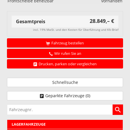
Frontscheibe beheizbar
vorhanden
28.849,– €
Gesamtpreis
incl. 19% MwSt. und den Kosten für Überführung und Kfz-Brief
Fahrzeug bestellen
Wir rufen Sie an
Drucken, parken oder vergleichen
Schnellsuche
Geparkte Fahrzeuge (
0
)
Fahrzeugnr.
LAGERFAHRZEUGE