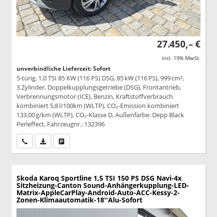
27.450,– €
incl. 19% MwSt.
unverbindliche Lieferzeit: Sofort
5-türig, 1,0 TSI 85 KW (116 PS) DSG, 85 kW (116 PS), 999 cm³,
3 Zylinder, Doppelkupplungsgetriebe (DSG), Frontantrieb,
Verbrennungsmotor (ICE), Benzin, Kraftstoffverbrauch
kombiniert 5,8 l/100km (WLTP), CO₂-Emission kombiniert
133.00 g/km (WLTP), CO₂-Klasse D, Außenfarbe: Depp Black
Perleffect, Fahrzeugnr.: 132396
Wir rufen Sie an
PDF-Datei, Fahrzeugexposé drucken
Drucken, parken oder vergleichen
Skoda Karoq
Sportline 1,5 TSI 150 PS DSG Navi-4x
Sitzheizung-Canton Sound-Anhängerkupplung-LED-
Matrix-AppleCarPlay-Android-Auto-ACC-Kessy-2-
Zonen-Klimaautomatik-18''Alu-Sofort