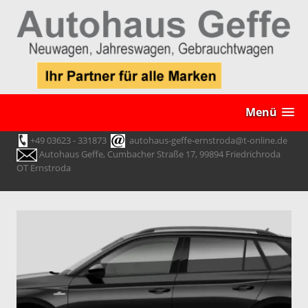
Menü
+49 03623 - 331873
autohaus-geffe-ernstroda@t-online.de
Autohaus Geffe, Cumbacher Straße 17, 99894 Friedrichroda
OT Ernstroda