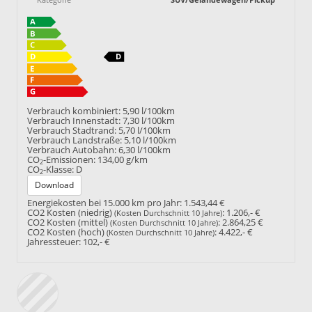
Verbrauch kombiniert:
5,90 l/100km
Verbrauch Innenstadt:
7,30 l/100km
Verbrauch Stadtrand:
5,70 l/100km
Verbrauch Landstraße:
5,10 l/100km
Verbrauch Autobahn:
6,30 l/100km
CO
-Emissionen:
134,00 g/km
2
CO
-Klasse:
D
2
Download
Energiekosten bei 15.000 km pro Jahr:
1.543,44 €
CO2 Kosten (niedrig)
:
1.206,- €
(Kosten Durchschnitt 10 Jahre)
CO2 Kosten (mittel)
:
2.864,25 €
(Kosten Durchschnitt 10 Jahre)
CO2 Kosten (hoch)
:
4.422,- €
(Kosten Durchschnitt 10 Jahre)
Jahressteuer:
102,- €