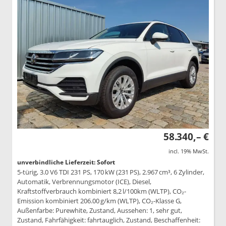
58.340,– €
incl. 19% MwSt.
unverbindliche Lieferzeit: Sofort
5-türig, 3.0 V6 TDI 231 PS, 170 kW (231 PS), 2.967 cm³, 6 Zylinder,
Automatik, Verbrennungsmotor (ICE), Diesel,
Kraftstoffverbrauch kombiniert 8,2 l/100km (WLTP), CO₂-
Emission kombiniert 206.00 g/km (WLTP), CO₂-Klasse G,
Außenfarbe: Purewhite, Zustand, Aussehen: 1, sehr gut,
Zustand, Fahrfähigkeit: fahrtauglich, Zustand, Beschaffenheit: