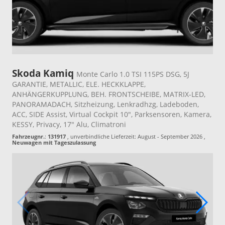
Skoda Kamiq
Monte Carlo 1.0 TSI 115PS DSG, 5J
GARANTIE, METALLIC, ELE. HECKKLAPPE,
ANHÄNGERKUPPLUNG, BEH. FRONTSCHEIBE, MATRIX-LED,
PANORAMADACH, Sitzheizung, Lenkradhzg, Ladeboden,
ACC, SIDE Assist, Virtual Cockpit 10", Parksensoren, Kamera,
KESSY, Privacy, 17" Alu, Climatroni
Fahrzeugnr.
:
131917
, unverbindliche Lieferzeit: August - September 2026 ,
Neuwagen mit Tageszulassung