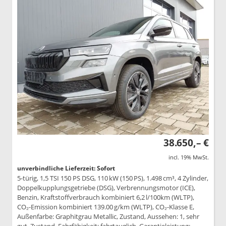
38.650,– €
incl. 19% MwSt.
unverbindliche Lieferzeit: Sofort
5-türig, 1,5 TSI 150 PS DSG, 110 kW (150 PS), 1.498 cm³, 4 Zylinder,
Doppelkupplungsgetriebe (DSG), Verbrennungsmotor (ICE),
Benzin, Kraftstoffverbrauch kombiniert 6,2 l/100km (WLTP),
CO₂-Emission kombiniert 139.00 g/km (WLTP), CO₂-Klasse E,
Außenfarbe: Graphitgrau Metallic, Zustand, Aussehen: 1, sehr