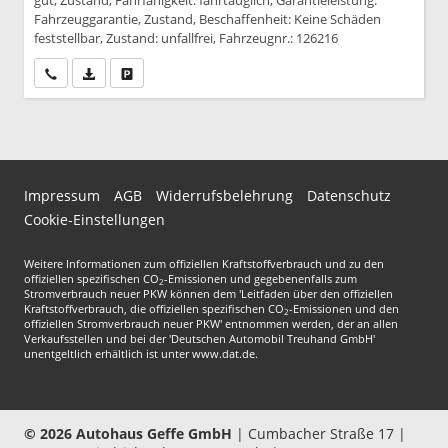
gut, Zustand, Fahrfähigkeit: fahrtauglich, Garantieleistung:
Fahrzeuggarantie, Zustand, Beschaffenheit: Keine Schäden
feststellbar, Zustand: unfallfrei, Fahrzeugnr.: 126216
Wir rufen Sie an
PDF-Datei, Fahrzeugexposé drucken
Drucken, parken oder vergleichen
Impressum
AGB
Widerrufsbelehrung
Datenschutz
Cookie-Einstellungen
Weitere Informationen zum offiziellen Kraftstoffverbrauch und zu den
offiziellen spezifischen CO
-Emissionen und gegebenenfalls zum
2
Stromverbrauch neuer PKW können dem 'Leitfaden über den offiziellen
Kraftstoffverbrauch, die offiziellen spezifischen CO
-Emissionen und den
2
offiziellen Stromverbrauch neuer PKW' entnommen werden, der an allen
Verkaufsstellen und bei der 'Deutschen Automobil Treuhand GmbH'
unentgeltlich erhältlich ist unter www.dat.de.
© 2026
Autohaus Geffe GmbH
|
Cumbacher Straße 17
|