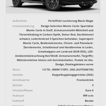
Außenfarbe
Perleffekt-Lackierung Black-Magic
Innenausstattung
Design Selection Monte Carlo: Sportsitze
Monte Carlo in Stoff, Armaturentafel-Mittelteil und
Türverkleidung in Carbon-Optik, Dekor Red, Dachhimmel
schwarz, Lederlenkrad 3-Speichen beheizbar, Supersport
Monte Carlo, Bedienelemente, Chrom- und Pianolack-
Zierelemente, Schaltknauf und Handbremse in Leder,
Schaltwippen am Lenkrad (NUR DSG), LED-
Ambientebeleuchtung Rot/Weiß: Armaturentafel, Türgriffe;
Mittelarmlehne hinten mit Getränkehalter, Pedale im Alu-
Design, Einstiegsleisten vorne
Motor
1.0 TSI ; 85KW/115PS ; DSG (AUTOMATIK)
Getriebe
Doppelkupplungsgetriebe (DSG)
Antriebsachse
Frontantrieb
Zylinder
3
Schadstoffklasse
Euro 6
Hubraum
999 ccm
Kraftstoff
Benzin
Kategorie
SUV/Geländewagen/Pickup