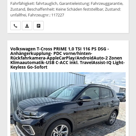
Fahrfähigkeit: fahrtauglich, Garantieleistung: Fahrzeuggarantie,
Zustand, Beschaffenheit: Keine Schäden feststellbar, Zustand:
unfallfrei, Fahrzeugnr.: 117227
Wir rufen Sie an
PDF-Datei, Fahrzeugexposé drucken
Drucken, parken oder vergleichen
Volkswagen T-Cross
PRIME 1,0 TSI 116 PS DSG -
Anhängerkupplung- PDC vorne/hinten-
Rückfahrkamera-AppleCarPlay/AndroidAuto-2 Zonen
Klimaautomatik-USB C-ACC inkl. TravelAssist-IQ Light-
Keyless Go-Sofort