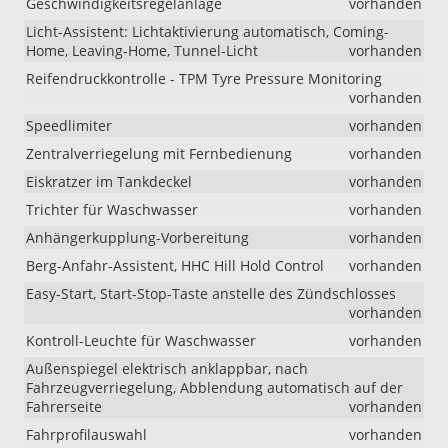
Geschwindigkeitsregelanlage
vorhanden
Licht-Assistent: Lichtaktivierung automatisch, Coming-
Home, Leaving-Home, Tunnel-Licht
vorhanden
Reifendruckkontrolle - TPM Tyre Pressure Monitoring
vorhanden
Speedlimiter
vorhanden
Zentralverriegelung mit Fernbedienung
vorhanden
Eiskratzer im Tankdeckel
vorhanden
Trichter für Waschwasser
vorhanden
Anhängerkupplung-Vorbereitung
vorhanden
Berg-Anfahr-Assistent, HHC Hill Hold Control
vorhanden
Easy-Start, Start-Stop-Taste anstelle des Zündschlosses
vorhanden
Kontroll-Leuchte für Waschwasser
vorhanden
Außenspiegel elektrisch anklappbar, nach
Fahrzeugverriegelung, Abblendung automatisch auf der
Fahrerseite
vorhanden
Fahrprofilauswahl
vorhanden