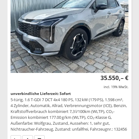
35.550,– €
incl. 19% MwSt.
unverbindliche Lieferzeit: Sofort
5-türig, 1.6 T-GDI 7 DCT 4x4 180 PS, 132 kW (179 PS), 1.598 cm³,
4 Zylinder, Automatik, Allrad, Verbrennungsmotor (ICE), Benzin,
Kraftstoffverbrauch kombiniert 7,3 l/100km (WLTP), CO₂-
Emission kombiniert 177.00 g/km (WLTP), CO₂-Klasse G,
Außenfarbe: Wolfgrau, Zustand, Aussehen: 1, sehr gut,
Nichtraucher-Fahrzeug, Zustand: unfallfrei, Fahrzeugnr.: 132456