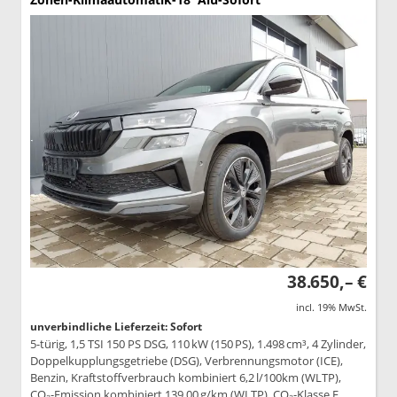
38.650,– €
incl. 19% MwSt.
unverbindliche Lieferzeit: Sofort
5-türig, 1,5 TSI 150 PS DSG, 110 kW (150 PS), 1.498 cm³, 4 Zylinder,
Doppelkupplungsgetriebe (DSG), Verbrennungsmotor (ICE),
Benzin, Kraftstoffverbrauch kombiniert 6,2 l/100km (WLTP),
CO₂-Emission kombiniert 139.00 g/km (WLTP), CO₂-Klasse E,