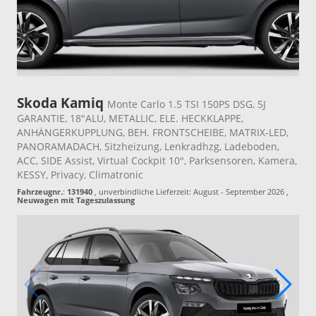
Skoda Kamiq
Monte Carlo 1.5 TSI 150PS DSG, 5J
GARANTIE, 18"ALU, METALLIC, ELE. HECKKLAPPE,
ANHÄNGERKUPPLUNG, BEH. FRONTSCHEIBE, MATRIX-LED,
PANORAMADACH, Sitzheizung, Lenkradhzg, Ladeboden,
ACC, SIDE Assist, Virtual Cockpit 10", Parksensoren, Kamera,
KESSY, Privacy, Climatronic
Fahrzeugnr.
:
131940
, unverbindliche Lieferzeit: August - September 2026 ,
Neuwagen mit Tageszulassung