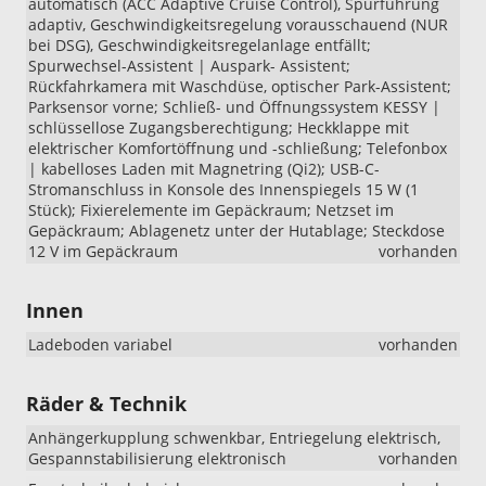
automatisch (ACC Adaptive Cruise Control), Spurführung
adaptiv, Geschwindigkeitsregelung vorausschauend (NUR
bei DSG), Geschwindigkeitsregelanlage entfällt;
Spurwechsel-Assistent | Auspark- Assistent;
Rückfahrkamera mit Waschdüse, optischer Park-Assistent;
Parksensor vorne; Schließ- und Öffnungssystem KESSY |
schlüssellose Zugangsberechtigung; Heckklappe mit
elektrischer Komfortöffnung und -schließung; Telefonbox
| kabelloses Laden mit Magnetring (Qi2); USB-C-
Stromanschluss in Konsole des Innenspiegels 15 W (1
Stück); Fixierelemente im Gepäckraum; Netzset im
Gepäckraum; Ablagenetz unter der Hutablage; Steckdose
12 V im Gepäckraum
vorhanden
Innen
Ladeboden variabel
vorhanden
Räder & Technik
Anhängerkupplung schwenkbar, Entriegelung elektrisch,
Gespannstabilisierung elektronisch
vorhanden