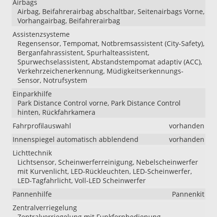
Airbags
Airbag, Beifahrerairbag abschaltbar, Seitenairbags Vorne,
Vorhangairbag, Beifahrerairbag
Assistenzsysteme
Regensensor, Tempomat, Notbremsassistent (City-Safety),
Berganfahrassistent, Spurhalteassistent,
Spurwechselassistent, Abstandstempomat adaptiv (ACC),
Verkehrzeichenerkennung, Müdigkeitserkennungs-
Sensor, Notrufsystem
Einparkhilfe
Park Distance Control vorne, Park Distance Control
hinten, Rückfahrkamera
Fahrprofilauswahl
vorhanden
Innenspiegel automatisch abblendend
vorhanden
Lichttechnik
Lichtsensor, Scheinwerferreinigung, Nebelscheinwerfer
mit Kurvenlicht, LED-Rückleuchten, LED-Scheinwerfer,
LED-Tagfahrlicht, Voll-LED Scheinwerfer
Pannenhilfe
Pannenkit
Zentralverriegelung
Zentralverriegelung mit Funkfernbedienung,