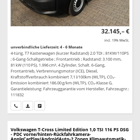
32.145,– €
incl. 19% MwSt.
unverbindliche Lieferzeit: 4 - 6 Monate
4-türig, T7 Kastenwagen (kurzer Radstand) 2.0 TDI ; 81KW/110PS
; 6-Gang-Schaltgetriebe ; Frontantrieb ; Radstand: 3.100 mm,
81 kW (110 PS), 1.996 cm³, 4 Zylinder, Schalt. 6-Gang,
Frontantrieb, Verbrennungsmotor (ICE), Diesel,
Kraftstoffverbrauch kombiniert 7,1 l/100km (WLTP), CO₂-
Emission kombiniert 186.00 g/km (WLTP), CO₂-Klasse G,
Garantieleistung: Fahrzeuggarantie vom Hersteller, Fahrzeugnr.:
111832
Wir rufen Sie an
PDF-Datei, Fahrzeugexposé drucken
Drucken, parken oder vergleichen
Volkswagen T-Cross
Limited Edition 1,0 TSI 116 PS DSG
- PDC vorne/hinten-Rückfahrkamera-
AppleCarPlay/AndroidAuto-2 Zonen Klimaautomatik-