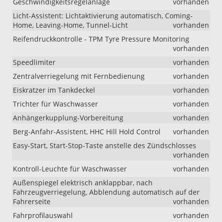
Geschwindigkeitsregelanlage
vorhanden
Licht-Assistent: Lichtaktivierung automatisch, Coming-
Home, Leaving-Home, Tunnel-Licht
vorhanden
Reifendruckkontrolle - TPM Tyre Pressure Monitoring
vorhanden
Speedlimiter
vorhanden
Zentralverriegelung mit Fernbedienung
vorhanden
Eiskratzer im Tankdeckel
vorhanden
Trichter für Waschwasser
vorhanden
Anhängerkupplung-Vorbereitung
vorhanden
Berg-Anfahr-Assistent, HHC Hill Hold Control
vorhanden
Easy-Start, Start-Stop-Taste anstelle des Zündschlosses
vorhanden
Kontroll-Leuchte für Waschwasser
vorhanden
Außenspiegel elektrisch anklappbar, nach
Fahrzeugverriegelung, Abblendung automatisch auf der
Fahrerseite
vorhanden
Fahrprofilauswahl
vorhanden