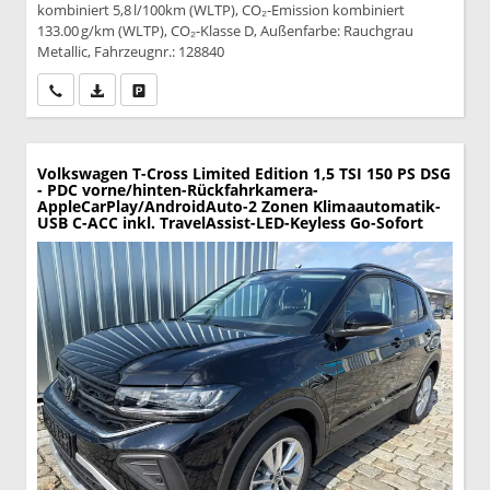
kombiniert 5,8 l/100km (WLTP), CO₂-Emission kombiniert
133.00 g/km (WLTP), CO₂-Klasse D, Außenfarbe: Rauchgrau
Metallic, Fahrzeugnr.: 128840
Wir rufen Sie an
PDF-Datei, Fahrzeugexposé drucken
Drucken, parken oder vergleichen
Volkswagen T-Cross
Limited Edition 1,5 TSI 150 PS DSG
- PDC vorne/hinten-Rückfahrkamera-
AppleCarPlay/AndroidAuto-2 Zonen Klimaautomatik-
USB C-ACC inkl. TravelAssist-LED-Keyless Go-Sofort