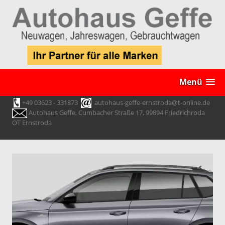
Menü
+49 03623 - 331873
autohaus-geffe-ernstroda@t-online.de
Autohaus Geffe, Cumbacher Straße 17, 99894 Friedrichroda
OT Ernstroda