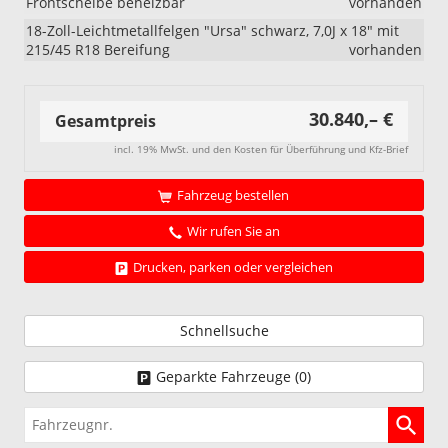
Frontscheibe beheizbar
vorhanden
18-Zoll-Leichtmetallfelgen "Ursa" schwarz, 7,0J x 18" mit
215/45 R18 Bereifung
vorhanden
30.840,– €
Gesamtpreis
incl. 19% MwSt. und den Kosten für Überführung und Kfz-Brief
Fahrzeug bestellen
Wir rufen Sie an
Drucken, parken oder vergleichen
Schnellsuche
Geparkte Fahrzeuge (
0
)
Fahrzeugnr.