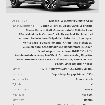
Außenfarbe
Metallic-Lackierung Graphit-Grau
Innenausstattung
Design Selection Monte Carlo: Sportsitze
Monte Carlo in Stoff, Armaturentafel-Mittelteil und
Türverkleidung in Carbon-Optik, Dekor Red, Dachhimmel
schwarz, Lederlenkrad 3-Speichen beheizbar, Supersport
Monte Carlo, Bedienelemente, Chrom- und Pianolack-
Zierelemente, Schaltknauf und Handbremse in Leder,
Schaltwippen am Lenkrad (NUR DSG), LED-
Ambientebeleuchtung Rot/Weiß: Armaturentafel, Türgriffe;
Mittelarmlehne hinten mit Getränkehalter, Pedale im Alu-
Design, Einstiegsleisten vorne
Motor
1.5 TSI ; 110KW/150PS ; DSG (AUTOMATIK)
Getriebe
Doppelkupplungsgetriebe (DSG)
Antriebsachse
Frontantrieb
Zylinder
4
Schadstoffklasse
Euro 6
Hubraum
1.498 ccm
Kraftstoff
Benzin
Kategorie
SUV/Geländewagen/Pickup