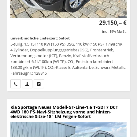
29.150,– €
incl. 19% MwSt.
unverbindliche Lieferzeit: Sofort
5-türig, 1,5 TSI 110 KW (150 PS) DSG, 110 kW (150 PS), 1.498 cm³,
4 Zylinder, Doppelkupplungsgetriebe (DSG), Frontantrieb,
Verbrennungsmotor (ICE), Benzin, Kraftstoffverbrauch
kombiniert 6,1 l/100km (WLTP), CO₂-Emission kombiniert
138.00 g/km (WLTP), CO₂-Klasse E, Außenfarbe: Schwarz Metallic,
Fahrzeugnr.: 128845
Wir rufen Sie an
PDF-Datei, Fahrzeugexposé drucken
Drucken, parken oder vergleichen
Kia Sportage
Neues Modell-GT-Line-1.6 T-GDI 7 DCT
4WD 180 PS-Navi-Sitzheizung vorne und hinten-
elektrische Sitze-18" LM Felgen-Sofort