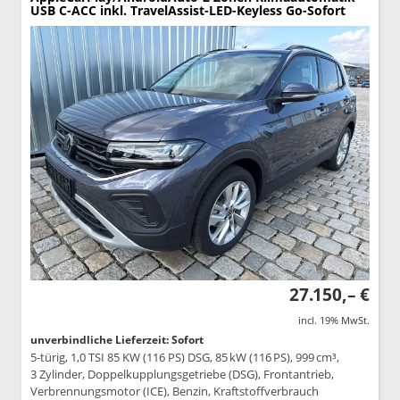
USB C-ACC inkl. TravelAssist-LED-Keyless Go-Sofort
27.150,– €
incl. 19% MwSt.
unverbindliche Lieferzeit: Sofort
5-türig, 1,0 TSI 85 KW (116 PS) DSG, 85 kW (116 PS), 999 cm³,
3 Zylinder, Doppelkupplungsgetriebe (DSG), Frontantrieb,
Verbrennungsmotor (ICE), Benzin, Kraftstoffverbrauch