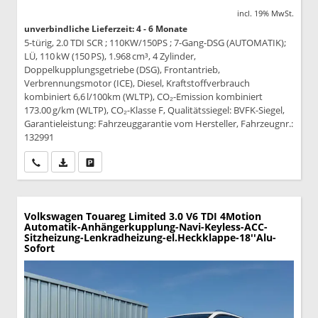
incl. 19% MwSt.
unverbindliche Lieferzeit: 4 - 6 Monate
5-türig, 2.0 TDI SCR ; 110KW/150PS ; 7-Gang-DSG (AUTOMATIK);
LÜ, 110 kW (150 PS), 1.968 cm³, 4 Zylinder,
Doppelkupplungsgetriebe (DSG), Frontantrieb,
Verbrennungsmotor (ICE), Diesel, Kraftstoffverbrauch
kombiniert 6,6 l/100km (WLTP), CO₂-Emission kombiniert
173.00 g/km (WLTP), CO₂-Klasse F, Qualitätssiegel: BVFK-Siegel,
Garantieleistung: Fahrzeuggarantie vom Hersteller, Fahrzeugnr.:
132991
Wir rufen Sie an
PDF-Datei, Fahrzeugexposé drucken
Drucken, parken oder vergleichen
Volkswagen Touareg
Limited 3.0 V6 TDI 4Motion
Automatik-Anhängerkupplung-Navi-Keyless-ACC-
Sitzheizung-Lenkradheizung-el.Heckklappe-18''Alu-
Sofort