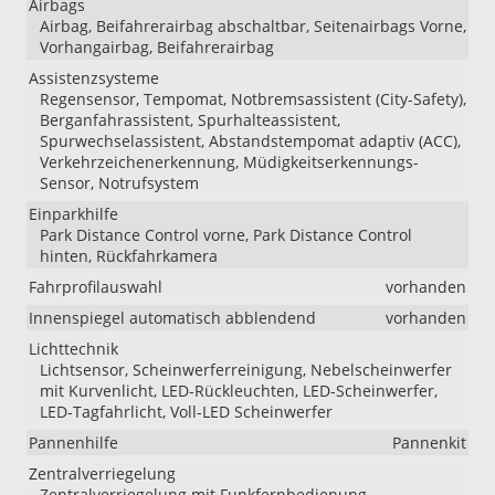
Airbags
Airbag, Beifahrerairbag abschaltbar, Seitenairbags Vorne,
Vorhangairbag, Beifahrerairbag
Assistenzsysteme
Regensensor, Tempomat, Notbremsassistent (City-Safety),
Berganfahrassistent, Spurhalteassistent,
Spurwechselassistent, Abstandstempomat adaptiv (ACC),
Verkehrzeichenerkennung, Müdigkeitserkennungs-
Sensor, Notrufsystem
Einparkhilfe
Park Distance Control vorne, Park Distance Control
hinten, Rückfahrkamera
Fahrprofilauswahl
vorhanden
Innenspiegel automatisch abblendend
vorhanden
Lichttechnik
Lichtsensor, Scheinwerferreinigung, Nebelscheinwerfer
mit Kurvenlicht, LED-Rückleuchten, LED-Scheinwerfer,
LED-Tagfahrlicht, Voll-LED Scheinwerfer
Pannenhilfe
Pannenkit
Zentralverriegelung
Zentralverriegelung mit Funkfernbedienung,