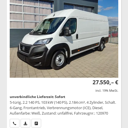
27.550,– €
incl. 19% MwSt.
unverbindliche Lieferzeit: Sofort
5-türig, 2.2 140 PS, 103 kW (140 PS), 2.184 cm³, 4 Zylinder, Schalt.
6-Gang, Frontantrieb, Verbrennungsmotor (ICE), Diesel,
Außenfarbe: Weiß, Zustand: unfallfrei, Fahrzeugnr.: 120970
Wir rufen Sie an
PDF-Datei, Fahrzeugexposé drucken
Drucken, parken oder vergleichen