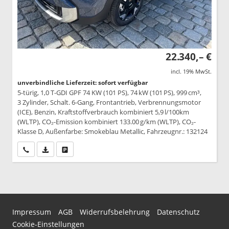
22.340,– €
incl. 19% MwSt.
unverbindliche Lieferzeit: sofort verfügbar
5-türig, 1,0 T-GDI GPF 74 KW (101 PS), 74 kW (101 PS), 999 cm³,
3 Zylinder, Schalt. 6-Gang, Frontantrieb, Verbrennungsmotor
(ICE), Benzin, Kraftstoffverbrauch kombiniert 5,9 l/100km
(WLTP), CO₂-Emission kombiniert 133.00 g/km (WLTP), CO₂-
Klasse D, Außenfarbe: Smokeblau Metallic, Fahrzeugnr.: 132124
Wir rufen Sie an
PDF-Datei, Fahrzeugexposé drucken
Drucken, parken oder vergleichen
Impressum
AGB
Widerrufsbelehrung
Datenschutz
Cookie-Einstellungen