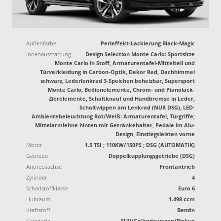
Außenfarbe
Perleffekt-Lackierung Black-Magic
Innenausstattung
Design Selection Monte Carlo: Sportsitze
Monte Carlo in Stoff, Armaturentafel-Mittelteil und
Türverkleidung in Carbon-Optik, Dekor Red, Dachhimmel
schwarz, Lederlenkrad 3-Speichen beheizbar, Supersport
Monte Carlo, Bedienelemente, Chrom- und Pianolack-
Zierelemente, Schaltknauf und Handbremse in Leder,
Schaltwippen am Lenkrad (NUR DSG), LED-
Ambientebeleuchtung Rot/Weiß: Armaturentafel, Türgriffe;
Mittelarmlehne hinten mit Getränkehalter, Pedale im Alu-
Design, Einstiegsleisten vorne
Motor
1.5 TSI ; 110KW/150PS ; DSG (AUTOMATIK)
Getriebe
Doppelkupplungsgetriebe (DSG)
Antriebsachse
Frontantrieb
Zylinder
4
Schadstoffklasse
Euro 6
Hubraum
1.498 ccm
Kraftstoff
Benzin
Kategorie
SUV/Geländewagen/Pickup