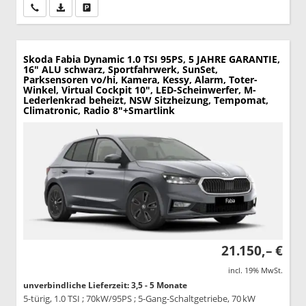
Wir rufen Sie an
PDF-Datei, Fahrzeugexposé drucken
Drucken, parken oder vergleichen
Skoda Fabia
Dynamic 1.0 TSI 95PS, 5 JAHRE GARANTIE,
16" ALU schwarz, Sportfahrwerk, SunSet,
Parksensoren vo/hi, Kamera, Kessy, Alarm, Toter-
Winkel, Virtual Cockpit 10", LED-Scheinwerfer, M-
Lederlenkrad beheizt, NSW Sitzheizung, Tempomat,
Climatronic, Radio 8"+Smartlink
21.150,– €
incl. 19% MwSt.
unverbindliche Lieferzeit: 3,5 - 5 Monate
5-türig, 1.0 TSI ; 70kW/95PS ; 5-Gang-Schaltgetriebe, 70 kW