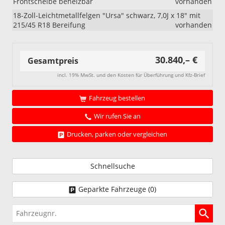
Frontscheibe beheizbar
vorhanden
18-Zoll-Leichtmetallfelgen "Ursa" schwarz, 7,0J x 18" mit
215/45 R18 Bereifung
vorhanden
30.840,– €
Gesamtpreis
incl. 19% MwSt. und den Kosten für Überführung und Kfz-Brief
Fahrzeug bestellen
Wir rufen Sie an
Drucken, parken oder vergleichen
Schnellsuche
Geparkte Fahrzeuge (
0
)
Fahrzeugnr.