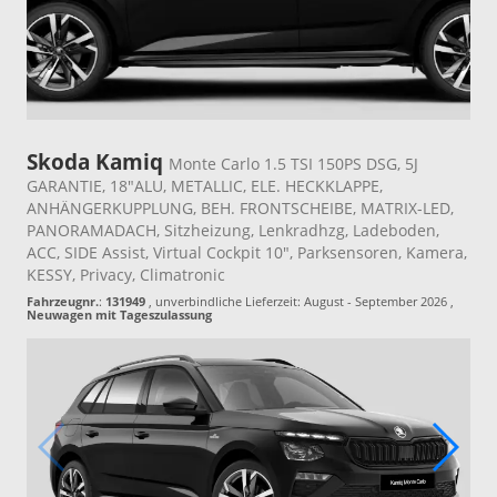
Skoda Kamiq
Monte Carlo 1.5 TSI 150PS DSG, 5J
GARANTIE, 18"ALU, METALLIC, ELE. HECKKLAPPE,
ANHÄNGERKUPPLUNG, BEH. FRONTSCHEIBE, MATRIX-LED,
PANORAMADACH, Sitzheizung, Lenkradhzg, Ladeboden,
ACC, SIDE Assist, Virtual Cockpit 10", Parksensoren, Kamera,
KESSY, Privacy, Climatronic
Fahrzeugnr.
:
131949
, unverbindliche Lieferzeit: August - September 2026 ,
Neuwagen mit Tageszulassung