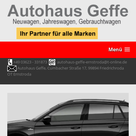
Menü
+49 03623 - 331873
autohaus-geffe-ernstroda@t-online.de
Autohaus Geffe, Cumbacher Straße 17, 99894 Friedrichroda
OT Ernstroda