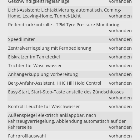
Geschwindigkeitsregelanlage
vorhanden
Licht-Assistent: Lichtaktivierung automatisch, Coming-
Home, Leaving-Home, Tunnel-Licht
vorhanden
Reifendruckkontrolle - TPM Tyre Pressure Monitoring
vorhanden
Speedlimiter
vorhanden
Zentralverriegelung mit Fernbedienung
vorhanden
Eiskratzer im Tankdeckel
vorhanden
Trichter für Waschwasser
vorhanden
Anhängerkupplung-Vorbereitung
vorhanden
Berg-Anfahr-Assistent, HHC Hill Hold Control
vorhanden
Easy-Start, Start-Stop-Taste anstelle des Zündschlosses
vorhanden
Kontroll-Leuchte für Waschwasser
vorhanden
Außenspiegel elektrisch anklappbar, nach
Fahrzeugverriegelung, Abblendung automatisch auf der
Fahrerseite
vorhanden
Fahrprofilauswahl
vorhanden