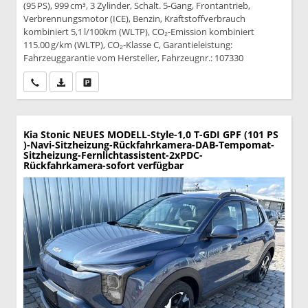
(95 PS), 999 cm³, 3 Zylinder, Schalt. 5-Gang, Frontantrieb,
Verbrennungsmotor (ICE), Benzin, Kraftstoffverbrauch
kombiniert 5,1 l/100km (WLTP), CO₂-Emission kombiniert
115.00 g/km (WLTP), CO₂-Klasse C, Garantieleistung:
Fahrzeuggarantie vom Hersteller, Fahrzeugnr.: 107330
Wir rufen Sie an
PDF-Datei, Fahrzeugexposé drucken
Drucken, parken oder vergleichen
Kia Stonic
NEUES MODELL-Style-1,0 T-GDI GPF (101 PS
)-Navi-Sitzheizung-Rückfahrkamera-DAB-Tempomat-
Sitzheizung-Fernlichtassistent-2xPDC-
Rückfahrkamera-sofort verfügbar