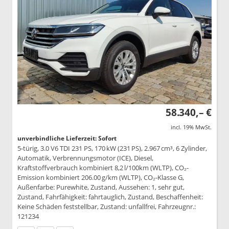
58.340,– €
incl. 19% MwSt.
unverbindliche Lieferzeit: Sofort
5-türig, 3.0 V6 TDI 231 PS, 170 kW (231 PS), 2.967 cm³, 6 Zylinder,
Automatik, Verbrennungsmotor (ICE), Diesel,
Kraftstoffverbrauch kombiniert 8,2 l/100km (WLTP), CO₂-
Emission kombiniert 206.00 g/km (WLTP), CO₂-Klasse G,
Außenfarbe: Purewhite, Zustand, Aussehen: 1, sehr gut,
Zustand, Fahrfähigkeit: fahrtauglich, Zustand, Beschaffenheit:
Keine Schäden feststellbar, Zustand: unfallfrei, Fahrzeugnr.:
121234