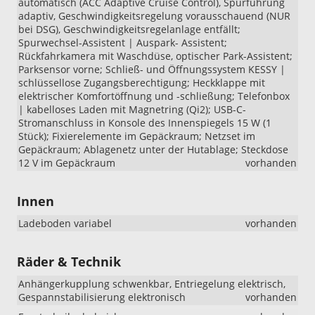
automatisch (ACC Adaptive Cruise Control), Spurführung
adaptiv, Geschwindigkeitsregelung vorausschauend (NUR
bei DSG), Geschwindigkeitsregelanlage entfällt;
Spurwechsel-Assistent | Auspark- Assistent;
Rückfahrkamera mit Waschdüse, optischer Park-Assistent;
Parksensor vorne; Schließ- und Öffnungssystem KESSY |
schlüssellose Zugangsberechtigung; Heckklappe mit
elektrischer Komfortöffnung und -schließung; Telefonbox
| kabelloses Laden mit Magnetring (Qi2); USB-C-
Stromanschluss in Konsole des Innenspiegels 15 W (1
Stück); Fixierelemente im Gepäckraum; Netzset im
Gepäckraum; Ablagenetz unter der Hutablage; Steckdose
12 V im Gepäckraum
vorhanden
Innen
Ladeboden variabel
vorhanden
Räder & Technik
Anhängerkupplung schwenkbar, Entriegelung elektrisch,
Gespannstabilisierung elektronisch
vorhanden