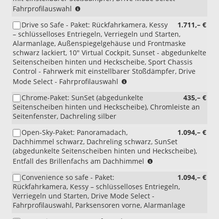
(nur
Fahrprofilauswahl
i.V.
Drive so Safe - Paket: Rückfahrkamera, Kessy
1.711,– €
mit
– schlüsselloses Entriegeln, Verriegeln und Starten,
PJ7/PJV/PJR)
Alarmanlage, Außenspiegelgehäuse und Frontmaske
schwarz lackiert, 10" Virtual Cockpit, Sunset - abgedunkelte
Seitenscheiben hinten und Heckscheibe, Sport Chassis
Control - Fahrwerk mit einstellbarer Stoßdämpfer, Drive
(nur
Mode Select - Fahrprofilauswahl
i.V.
Chrome-Paket: SunSet (abgedunkelte
435,– €
mit
Seitenscheiben hinten und Heckscheibe), Chromleiste an
PJ7/PJV/PJR)
Seitenfenster, Dachreling silber
Open-Sky-Paket: Panoramadach,
1.094,– €
Dachhimmel schwarz, Dachreling schwarz, SunSet
(abgedunkelte Seitenscheiben hinten und Heckscheibe),
(nur
Entfall des Brillenfachs am Dachhimmel
i.V.
Convenience so safe - Paket:
1.094,– €
mit
Rückfahrkamera, Kessy – schlüsselloses Entriegeln,
Innenausstattung
Verriegeln und Starten, Drive Mode Select -
AH/HQ/HO/JI)
Fahrprofilauswahl, Parksensoren vorne, Alarmanlage