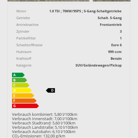
Motor
1.0 TSI ; 70KW/95PS ; 5-Gang-Schaltgetriebe
Getriebe
Schalt. 5-Gang
Antriebsachse
Frontantrieb
Zylinder
3
Partikelfilter
1
Schadstoffklasse
Euro 6
Hubraum
999 ccm
Kraftstoff
Benzin
Kategorie
SUV/Geländewagen/Pickup
Verbrauch kombiniert:
5,80 l/100km
Verbrauch Innenstadt:
7,00 l/100km
Verbrauch Stadtrand:
5,60 l/100km
Verbrauch Landstraße:
5,10 l/100km
Verbrauch Autobahn:
6,10 l/100km
CO
-Emissionen:
132,00 g/km
2