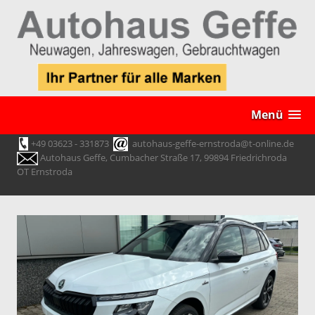
Menü
+49 03623 - 331873
autohaus-geffe-ernstroda@t-online.de
Autohaus Geffe, Cumbacher Straße 17, 99894 Friedrichroda
OT Ernstroda