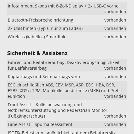
Infotainment Skoda mit 8-Zoll-Display + 2x USB-C vorne
vorhanden
Bluetooth-Freisprecheinrichtung
vorhanden
2× USB hinten (Typ C nur zum Laden)
vorhanden
Wireless (kabellos) Smartlink
vorhanden
Sicherheit & Assistenz
Fahrer- und Beifahrerairbag, Deaktivierungsmöglichkeit
für Beifahrerairbag
vorhanden
Kopfairbags und Seitenairbags vorn
vorhanden
ESC einschließlich ABS, EBV, MSR, ASR, EDS, HBA, DSR,
ESBS, XDS+, TPM, Multikollisionsbremse (MKB) und Prefill-
Funktion
vorhanden
Front Assist – Kollisionswarnung und
Notbremsunterstützung und Pederstrian Monitor
(Fußgängerschutz)
vorhanden
Lane Assist – Spurhalteassistent
vorhanden
ISOFIX-Befestigungsmöglichkeit auf dem Beifahrersitz