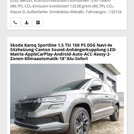
(ICE), Benzin, Kraftstoffverbrauch kombiniert 5,9 l/100km
(WLTP), CO₂-Emission kombiniert 133.00 g/km (WLTP), CO₂-
Klasse D, Außenfarbe: Smokeblau Metallic, Fahrzeugnr.: 132124
Wir rufen Sie an
PDF-Datei, Fahrzeugexposé drucken
Drucken, parken oder vergleichen
Skoda Karoq
Sportline 1,5 TSI 150 PS DSG Navi-4x
Sitzheizung-Canton Sound-Anhängerkupplung-LED-
Matrix-AppleCarPlay-Android-Auto-ACC-Kessy-2-
Zonen-Klimaautomatik-18''Alu-Sofort