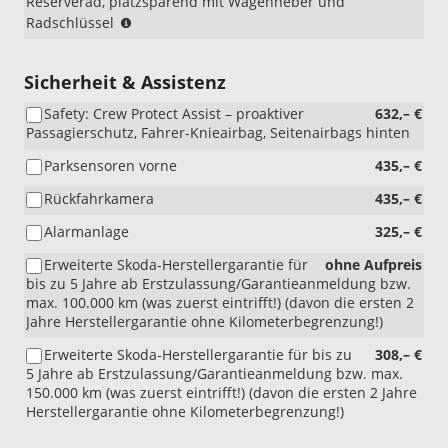
Reserverad, platzsparend mit Wagenheber und
(nur
Radschlüssel
i.V.
mit
WQ3/PEA/WQ7)
Sicherheit & Assistenz
(In
Safety: Crew Protect Assist – proaktiver
632,– €
Kombination
Passagierschutz, Fahrer-Knieairbag, Seitenairbags hinten
mit
10"
Parksensoren vorne
435,– €
Virtual
Cockpit
Rückfahrkamera
435,– €
nur
möglich
Alarmanlage
325,– €
mit
Erweiterte Skoda-Herstellergarantie für
ohne Aufpreis
9,2"
bis zu 5 Jahre ab Erstzulassung/Garantieanmeldung bzw.
Škoda
max. 100.000 km (was zuerst eintrifft!) (davon die ersten 2
Navigation)
Jahre Herstellergarantie ohne Kilometerbegrenzung!)
Erweiterte Skoda-Herstellergarantie für bis zu
308,– €
5 Jahre ab Erstzulassung/Garantieanmeldung bzw. max.
150.000 km (was zuerst eintrifft!) (davon die ersten 2 Jahre
Herstellergarantie ohne Kilometerbegrenzung!)