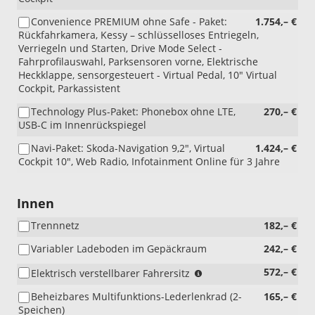
Convenience PREMIUM ohne Safe - Paket:
1.754,– €
Rückfahrkamera, Kessy – schlüsselloses Entriegeln,
Verriegeln und Starten, Drive Mode Select -
Fahrprofilauswahl, Parksensoren vorne, Elektrische
Heckklappe, sensorgesteuert - Virtual Pedal, 10" Virtual
Cockpit, Parkassistent
Technology Plus-Paket: Phonebox ohne LTE,
270,– €
USB-C im Innenrückspiegel
Navi-Paket: Skoda-Navigation 9,2", Virtual
1.424,– €
Cockpit 10", Web Radio, Infotainment Online für 3 Jahre
Innen
Trennnetz
182,– €
Variabler Ladeboden im Gepäckraum
242,– €
(nur
572,– €
Elektrisch verstellbarer Fahrersitz
i.V.
Beheizbares Multifunktions-Lederlenkrad (2-
165,– €
mit
Speichen)
WQ3/PEA,