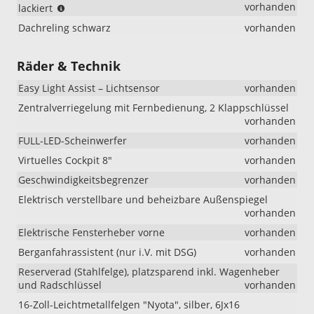
(bei
vorhanden
lackiert
Selection
Dachreling schwarz
vorhanden
ist
das
Außenspiegelgehäuse
Räder & Technik
in
schwarz
Easy Light Assist – Lichtsensor
vorhanden
i.V.
Zentralverriegelung mit Fernbedienung, 2 Klappschlüssel
mit
vorhanden
Color
Concept)
FULL-LED-Scheinwerfer
vorhanden
Virtuelles Cockpit 8"
vorhanden
Geschwindigkeitsbegrenzer
vorhanden
Elektrisch verstellbare und beheizbare Außenspiegel
vorhanden
Elektrische Fensterheber vorne
vorhanden
Berganfahrassistent (nur i.V. mit DSG)
vorhanden
Reserverad (Stahlfelge), platzsparend inkl. Wagenheber
und Radschlüssel
vorhanden
16-Zoll-Leichtmetallfelgen "Nyota", silber, 6Jx16