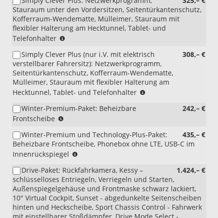
Simply Clever Plus: Netzwerkprogramm,
325,– €
Stauraum unter den Vordersitzen, Seitentürkantenschutz,
Kofferraum-Wendematte, Mülleimer, Stauraum mit
flexibler Halterung am Hecktunnel, Tablet- und
(nicht
Telefonhalter
i.V.
Simply Clever Plus (nur i.V. mit elektrisch
308,– €
mit
verstellbarer Fahrersitz): Netzwerkprogramm,
PWA/WQ7)
Seitentürkantenschutz, Kofferraum-Wendematte,
Mülleimer, Stauraum mit flexibler Halterung am
(nur
Hecktunnel, Tablet- und Telefonhalter
i.V.
Winter-Premium-Paket: Beheizbare
242,– €
mit
(nur
Frontscheibe
PWA/WQ7)
i.V.
Winter-Premium und Technology-Plus-Paket:
435,– €
mit
Beheizbare Frontscheibe, Phonebox ohne LTE, USB-C im
PLG/PLP/PLE/PLM/PEA);
(nur
Innenrückspiegel
(nicht
i.V.
i.V.
Drive-Paket: Rückfahrkamera, Kessy –
1.424,– €
mit
mit
schlüsselloses Entriegeln, Verriegeln und Starten,
PLG/PLP/PLE/PLM/PEA);
4A4)
Außenspiegelgehäuse und Frontmaske schwarz lackiert,
(nicht
10" Virtual Cockpit, Sunset - abgedunkelte Seitenscheiben
i.V.
hinten und Heckscheibe, Sport Chassis Control - Fahrwerk
mit
mit einstellbarer Stoßdämpfer, Drive Mode Select -
4A4)