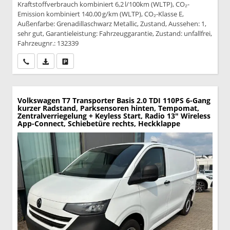
Kraftstoffverbrauch kombiniert 6,2 l/100km (WLTP), CO₂-
Emission kombiniert 140.00 g/km (WLTP), CO₂-Klasse E,
Außenfarbe: Grenadillaschwarz Metallic, Zustand, Aussehen: 1,
sehr gut, Garantieleistung: Fahrzeuggarantie, Zustand: unfallfrei,
Fahrzeugnr.: 132339
Wir rufen Sie an
PDF-Datei, Fahrzeugexposé drucken
Drucken, parken oder vergleichen
Volkswagen T7 Transporter
Basis 2.0 TDI 110PS 6-Gang
kurzer Radstand, Parksensoren hinten, Tempomat,
Zentralverriegelung + Keyless Start, Radio 13" Wireless
App-Connect, Schiebetüre rechts, Heckklappe