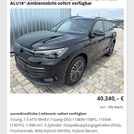
ALU18"-Ambientelicht-sofort verfügbar
40.340,– €
incl. 19% MwSt.
unverbindliche Lieferzeit: sofort verfügbar
5-türig, 1.5 eTSI MHEV 7-Gang-DSG-110kW/150PS, 110 kW
(150 PS), 1.498 cm³, 4 Zylinder, Doppelkupplungsgetriebe (DSG),
Frontantrieb, Mild-Hybrid (MHEV), Hybrid Benzin,