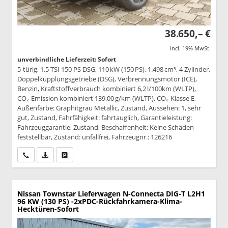
38.650,– €
incl. 19% MwSt.
unverbindliche Lieferzeit: Sofort
5-türig, 1,5 TSI 150 PS DSG, 110 kW (150 PS), 1.498 cm³, 4 Zylinder,
Doppelkupplungsgetriebe (DSG), Verbrennungsmotor (ICE),
Benzin, Kraftstoffverbrauch kombiniert 6,2 l/100km (WLTP),
CO₂-Emission kombiniert 139.00 g/km (WLTP), CO₂-Klasse E,
Außenfarbe: Graphitgrau Metallic, Zustand, Aussehen: 1, sehr
gut, Zustand, Fahrfähigkeit: fahrtauglich, Garantieleistung:
Fahrzeuggarantie, Zustand, Beschaffenheit: Keine Schäden
feststellbar, Zustand: unfallfrei, Fahrzeugnr.: 126216
Wir rufen Sie an
PDF-Datei, Fahrzeugexposé drucken
Drucken, parken oder vergleichen
Nissan Townstar Lieferwagen
N-Connecta DIG-T L2H1
96 KW (130 PS) -2xPDC-Rückfahrkamera-Klima-
Hecktüren-Sofort