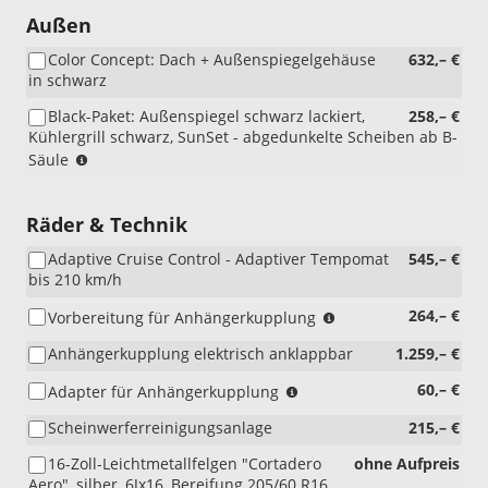
Außen
Color Concept: Dach + Außenspiegelgehäuse
632,– €
in schwarz
Black-Paket: Außenspiegel schwarz lackiert,
258,– €
Kühlergrill schwarz, SunSet - abgedunkelte Scheiben ab B-
(nur
Säule
i.V.
mit
PJ7/PJV/PJR)
Räder & Technik
Adaptive Cruise Control - Adaptiver Tempomat
545,– €
bis 210 km/h
(nicht
264,– €
Vorbereitung für Anhängerkupplung
i.V.
Anhängerkupplung elektrisch anklappbar
1.259,– €
mit
1M6)
(nur
60,– €
Adapter für Anhängerkupplung
i.V.
Scheinwerferreinigungsanlage
215,– €
mit
1M6)
16-Zoll-Leichtmetallfelgen "Cortadero
ohne Aufpreis
Aero", silber, 6Jx16, Bereifung 205/60 R16