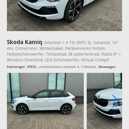
Skoda Kamiq
Selection 1.0 TSI 95PS, 5J. Garantie, 16"
Alu, Climatronic, Winterpaket, Parksensoren hinten,
Nebelscheinwerfer, Tempomat, M-Lederlenkrad, Radio 8" +
Wireless Smartlink, LED-Scheinwerfer, Virtual Cockpit
Fahrzeugnr.
:
97672
, unverbindliche Lieferzeit: 4 - 5 Monate ,
Neuwagen