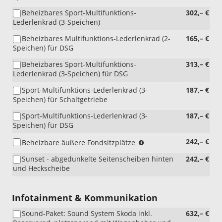
nicht
Beheizbares Sport-Multifunktions-
302,– €
i.V.
Lederlenkrad (3-Speichen)
mit
PIK)
Beheizbares Multifunktions-Lederlenkrad (2-
165,– €
Speichen) für DSG
Beheizbares Sport-Multifunktions-
313,– €
Lederlenkrad (3-Speichen) für DSG
Sport-Multifunktions-Lederlenkrad (3-
187,– €
Speichen) für Schaltgetriebe
Sport-Multifunktions-Lederlenkrad (3-
187,– €
Speichen) für DSG
(nicht
242,– €
Beheizbare äußere Fondsitzplätze
i.V.
Sunset - abgedunkelte Seitenscheiben hinten
242,– €
mit
und Heckscheibe
WIE
und
PMA)
Infotainment & Kommunikation
Sound-Paket: Sound System Skoda inkl.
632,– €