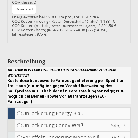
CO
-Klasse:
D
2
Download
Energiekosten bei 15.000 km pro Jahr:
1.517,28 €
CO2 Kosten (niedrig)
:
1.188,- €
(Kosten Durchschnitt 10 Jahre)
CO2 Kosten (mittel)
:
2.821,50 €
(Kosten Durchschnitt 10 Jahre)
CO2 Kosten (hoch)
:
4.356,- €
(Kosten Durchschnitt 10 Jahre)
Jahressteuer:
97,- €
Beschreibung
AKTION! KOSTENLOSE SPEDITIONSANLIEFERUNG ZU IHREM
WOHNSITZ!
Kostenlose bundesweite Fahrzeuganlieferung per Spedition
frei Haus (nur möglich gegen Vorab-Überweisung des
Kaufpreises mit Erhalt der Kfz-Bereitstellungsanzeige; NUR
möglich bei Bestell- sowie Vorlauffahrzeugen (EU-
Fahrzeugen)
Unilackierung Energy-Blau
Unilackierung Candy-Weiß
545,– €
Perleffekt-Lackierung Moon-Weiß
797,– €