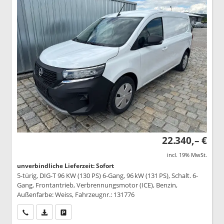
22.340,– €
incl. 19% MwSt.
unverbindliche Lieferzeit: Sofort
5-türig, DIG-T 96 KW (130 PS) 6-Gang, 96 kW (131 PS), Schalt. 6-
Gang, Frontantrieb, Verbrennungsmotor (ICE), Benzin,
Außenfarbe: Weiss, Fahrzeugnr.: 131776
Wir rufen Sie an
PDF-Datei, Fahrzeugexposé drucken
Drucken, parken oder vergleichen