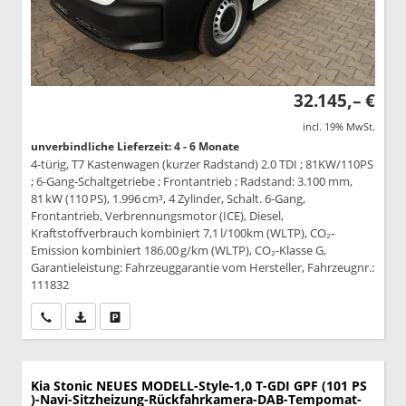
32.145,– €
incl. 19% MwSt.
unverbindliche Lieferzeit: 4 - 6 Monate
4-türig, T7 Kastenwagen (kurzer Radstand) 2.0 TDI ; 81KW/110PS
; 6-Gang-Schaltgetriebe ; Frontantrieb ; Radstand: 3.100 mm,
81 kW (110 PS), 1.996 cm³, 4 Zylinder, Schalt. 6-Gang,
Frontantrieb, Verbrennungsmotor (ICE), Diesel,
Kraftstoffverbrauch kombiniert 7,1 l/100km (WLTP), CO₂-
Emission kombiniert 186.00 g/km (WLTP), CO₂-Klasse G,
Garantieleistung: Fahrzeuggarantie vom Hersteller, Fahrzeugnr.:
111832
Wir rufen Sie an
PDF-Datei, Fahrzeugexposé drucken
Drucken, parken oder vergleichen
Kia Stonic
NEUES MODELL-Style-1,0 T-GDI GPF (101 PS
)-Navi-Sitzheizung-Rückfahrkamera-DAB-Tempomat-