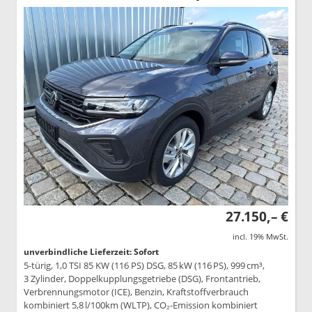
27.150,– €
incl. 19% MwSt.
unverbindliche Lieferzeit: Sofort
5-türig, 1,0 TSI 85 KW (116 PS) DSG, 85 kW (116 PS), 999 cm³,
3 Zylinder, Doppelkupplungsgetriebe (DSG), Frontantrieb,
Verbrennungsmotor (ICE), Benzin, Kraftstoffverbrauch
kombiniert 5,8 l/100km (WLTP), CO₂-Emission kombiniert