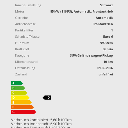
Innenausstattung
Schwarz
Motor
85 kW (116 PS), Automatik, Frontantrieb
Getriebe
Automatik
Antriebsachse
Frontantrieb
Partikelfilter
1
Schadstoffklasse
Euro 6
Hubraum
999 ccm
Kraftstoff
Benzin
Kategorie
SUV/Geländewagen/Pickup
Kilometerstand
10 km
Erstzulassung
01.06.2026
Zustand
unfallfrei
Verbrauch kombiniert:
5,60 l/100km
Verbrauch Innenstadt:
6,90 l/100km
Verbrauch Stadtrand:
5,40 l/100km