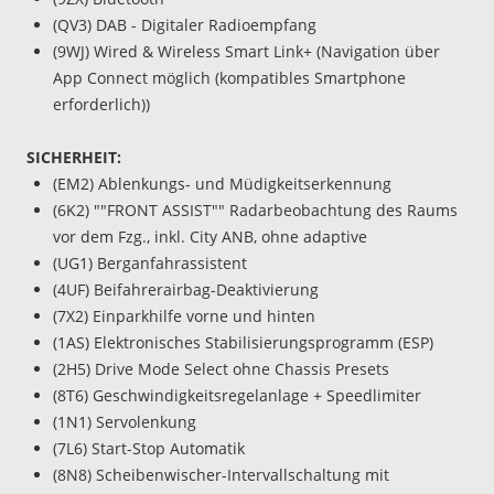
(QV3) DAB - Digitaler Radioempfang
(9WJ) Wired & Wireless Smart Link+ (Navigation über
App Connect möglich (kompatibles Smartphone
erforderlich))
SICHERHEIT:
(EM2) Ablenkungs- und Müdigkeitserkennung
(6K2) ""FRONT ASSIST"" Radarbeobachtung des Raums
vor dem Fzg., inkl. City ANB, ohne adaptive
(UG1) Berganfahrassistent
(4UF) Beifahrerairbag-Deaktivierung
(7X2) Einparkhilfe vorne und hinten
(1AS) Elektronisches Stabilisierungsprogramm (ESP)
(2H5) Drive Mode Select ohne Chassis Presets
(8T6) Geschwindigkeitsregelanlage + Speedlimiter
(1N1) Servolenkung
(7L6) Start-Stop Automatik
(8N8) Scheibenwischer-Intervallschaltung mit