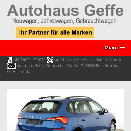
Menü
+49 03623 - 331873
autohaus-geffe-ernstroda@t-online.de
Autohaus Geffe, Cumbacher Straße 17, 99894 Friedrichroda
OT Ernstroda