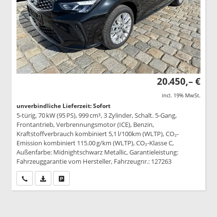
20.450,– €
incl. 19% MwSt.
unverbindliche Lieferzeit: Sofort
5-türig, 70 kW (95 PS), 999 cm³, 3 Zylinder, Schalt. 5-Gang,
Frontantrieb, Verbrennungsmotor (ICE), Benzin,
Kraftstoffverbrauch kombiniert 5,1 l/100km (WLTP), CO₂-
Emission kombiniert 115.00 g/km (WLTP), CO₂-Klasse C,
Außenfarbe: Midnightschwarz Metallic, Garantieleistung:
Fahrzeuggarantie vom Hersteller, Fahrzeugnr.: 127263
Wir rufen Sie an
PDF-Datei, Fahrzeugexposé drucken
Drucken, parken oder vergleichen