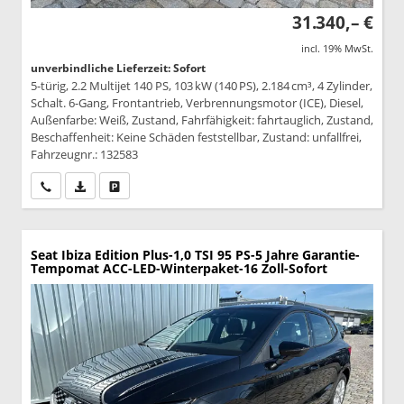
31.340,– €
incl. 19% MwSt.
unverbindliche Lieferzeit: Sofort
5-türig, 2.2 Multijet 140 PS, 103 kW (140 PS), 2.184 cm³, 4 Zylinder,
Schalt. 6-Gang, Frontantrieb, Verbrennungsmotor (ICE), Diesel,
Außenfarbe: Weiß, Zustand, Fahrfähigkeit: fahrtauglich, Zustand,
Beschaffenheit: Keine Schäden feststellbar, Zustand: unfallfrei,
Fahrzeugnr.: 132583
Wir rufen Sie an
PDF-Datei, Fahrzeugexposé drucken
Drucken, parken oder vergleichen
Seat Ibiza
Edition Plus-1,0 TSI 95 PS-5 Jahre Garantie-
Tempomat ACC-LED-Winterpaket-16 Zoll-Sofort