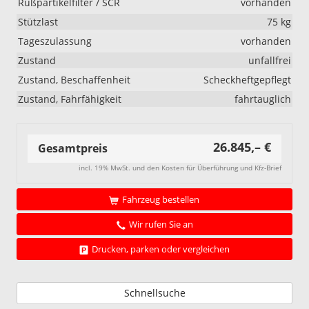
Rußpartikelfilter / SCR
vorhanden
Stützlast
75 kg
Tageszulassung
vorhanden
Zustand
unfallfrei
Zustand, Beschaffenheit
Scheckheftgepflegt
Zustand, Fahrfähigkeit
fahrtauglich
26.845,– €
Gesamtpreis
incl. 19% MwSt. und den Kosten für Überführung und Kfz-Brief
Fahrzeug bestellen
Wir rufen Sie an
Drucken, parken oder vergleichen
Schnellsuche