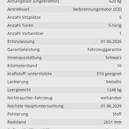
Anhängelast (ungebremst)
620 kg
Antriebsart
Verbrennungsmotor (ICE)
Anzahl Sitzplätze
5
Anzahl Türen
5-türig
Anzahl Vorbesitzer
1
Erstzulassung
01.06.2026
Garantieleistung
Fahrzeuggarantie
Innenausstattung
Schwarz
Kilometerstand
10
Kraftstoff: unterstützte
E10 geeignet
Lackierung
Metallic
Leergewicht
1248 kg
Nichtraucher-Fahrzeug
vorhanden
Nächste Hauptuntersuchung
01.06.2029
Polsterung
Stoff
Radstand
2651 mm