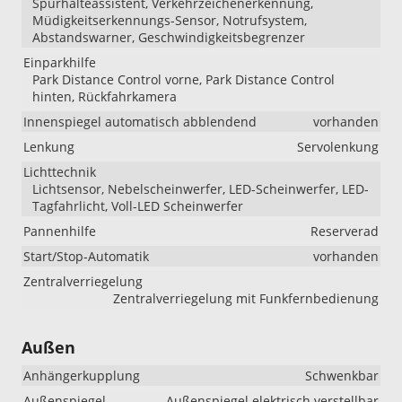
Spurhalteassistent, Verkehrzeichenerkennung,
Müdigkeitserkennungs-Sensor, Notrufsystem,
Abstandswarner, Geschwindigkeitsbegrenzer
Einparkhilfe
Park Distance Control vorne, Park Distance Control
hinten, Rückfahrkamera
Innenspiegel automatisch abblendend
vorhanden
Lenkung
Servolenkung
Lichttechnik
Lichtsensor, Nebelscheinwerfer, LED-Scheinwerfer, LED-
Tagfahrlicht, Voll-LED Scheinwerfer
Pannenhilfe
Reserverad
Start/Stop-Automatik
vorhanden
Zentralverriegelung
Zentralverriegelung mit Funkfernbedienung
Außen
Anhängerkupplung
Schwenkbar
Außenspiegel
Außenspiegel elektrisch verstellbar