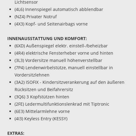
Lichtsensor
(4L6) Innenspiegel automatisch abblendbar
(NZ4) Privater Notruf
(4X3) Kopf- und Seitenairbags vorne
INNENAUSSTATTUNG UND KOMFORT:
(6XD) Außenspiegel elektr. einstell-/beheizbar
(4R4) elektrische Fensterheber vorne und hinten
(3L3) Vordersitze manuell höhenverstellbar
(7P4) Lendenwirbelstütze, manuell einstellbar in
Vordersitzlehnen
(3A2) ISOFIX - Kindersitzverankerung auf den äußeren
Rücksitzen und Beifahrersitz
(3Q6) 3 Kopfstützen hinten
(2FE) Ledermultifunktionslenkrad mit Tiptronic
(6E3) Mittelarmlehne vorne
(4I3) Keyless Entry (KESSY)
EXTRAS: