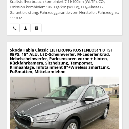
Kraftstoffverbrauch kombiniert 7,1 l/100km (WLTP), CO₂-
Emission kombiniert 186.00 g/km (WLTP), CO₂-Klasse G,
Garantieleistung: Fahrzeuggarantie vom Hersteller, Fahrzeugnr.:
111832
Wir rufen Sie an
PDF-Datei, Fahrzeugexposé drucken
Drucken, parken oder vergleichen
Skoda Fabia
Classic LIEFERUNG KOSTENLOS! 1.0 TSI
95PS, 15" ALU, LED-Scheinwerfer, M-Lederlenkrad,
Nebelscheinwerfer, Parksensoren vorne + hinten,
Rückfahrkamera, Sitzheizung, Tempomat,
Klimaanlage, Infotainment 8"+Wireless SmartLink,
Fußmatten, Mittelarmlehne