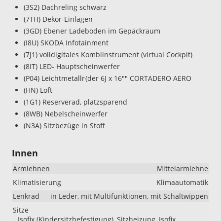
(3S2) Dachreling schwarz
(7TH) Dekor-Einlagen
(3GD) Ebener Ladeboden im Gepäckraum
(I8U) SKODA Infotainment
(7J1) volldigitales Kombiinstrument (virtual Cockpit)
(8IT) LED- Hauptscheinwerfer
(P04) Leichtmetallr{der 6J x 16"" CORTADERO AERO
(HN) Loft
(1G1) Reserverad, platzsparend
(8WB) Nebelscheinwerfer
(N3A) Sitzbezüge in Stoff
Innen
Armlehnen
Mittelarmlehne
Klimatisierung
Klimaautomatik
Lenkrad
in Leder, mit Multifunktionen, mit Schaltwippen
Sitze
Isofix (Kindersitzbefestigung), Sitzheizung, Isofix