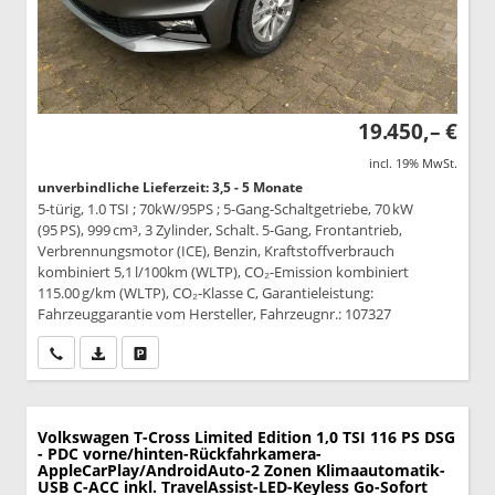
19.450,– €
incl. 19% MwSt.
unverbindliche Lieferzeit: 3,5 - 5 Monate
5-türig, 1.0 TSI ; 70kW/95PS ; 5-Gang-Schaltgetriebe, 70 kW
(95 PS), 999 cm³, 3 Zylinder, Schalt. 5-Gang, Frontantrieb,
Verbrennungsmotor (ICE), Benzin, Kraftstoffverbrauch
kombiniert 5,1 l/100km (WLTP), CO₂-Emission kombiniert
115.00 g/km (WLTP), CO₂-Klasse C, Garantieleistung:
Fahrzeuggarantie vom Hersteller, Fahrzeugnr.: 107327
Wir rufen Sie an
PDF-Datei, Fahrzeugexposé drucken
Drucken, parken oder vergleichen
Volkswagen T-Cross
Limited Edition 1,0 TSI 116 PS DSG
- PDC vorne/hinten-Rückfahrkamera-
AppleCarPlay/AndroidAuto-2 Zonen Klimaautomatik-
USB C-ACC inkl. TravelAssist-LED-Keyless Go-Sofort