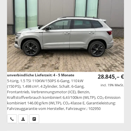
unverbindliche Lieferzeit: 4 - 5 Monate
28.845,– €
5-türig, 1.5 TSI 110KW/150PS 6-Gang, 110 kW
incl. 19% MwSt.
(150 PS), 1.498 cm³, 4 Zylinder, Schalt. 6-Gang,
Frontantrieb, Verbrennungsmotor (ICE), Benzin,
Kraftstoffverbrauch kombiniert 6,4 l/100km (WLTP), CO₂-Emission
kombiniert 146.00 g/km (WLTP), CO₂-Klasse E, Garantieleistung:
Fahrzeuggarantie vom Hersteller, Fahrzeugnr.: 102950
Wir rufen Sie an
PDF-Datei, Fahrzeugexposé drucken
Drucken, parken oder vergleichen