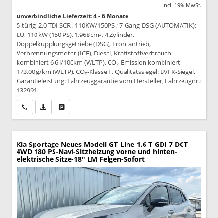
incl. 19% MwSt.
unverbindliche Lieferzeit: 4 - 6 Monate
5-türig, 2.0 TDI SCR ; 110KW/150PS ; 7-Gang-DSG (AUTOMATIK);
LÜ, 110 kW (150 PS), 1.968 cm³, 4 Zylinder,
Doppelkupplungsgetriebe (DSG), Frontantrieb,
Verbrennungsmotor (ICE), Diesel, Kraftstoffverbrauch
kombiniert 6,6 l/100km (WLTP), CO₂-Emission kombiniert
173.00 g/km (WLTP), CO₂-Klasse F, Qualitätssiegel: BVFK-Siegel,
Garantieleistung: Fahrzeuggarantie vom Hersteller, Fahrzeugnr.:
132991
Wir rufen Sie an
PDF-Datei, Fahrzeugexposé drucken
Drucken, parken oder vergleichen
Kia Sportage
Neues Modell-GT-Line-1.6 T-GDI 7 DCT
4WD 180 PS-Navi-Sitzheizung vorne und hinten-
elektrische Sitze-18" LM Felgen-Sofort