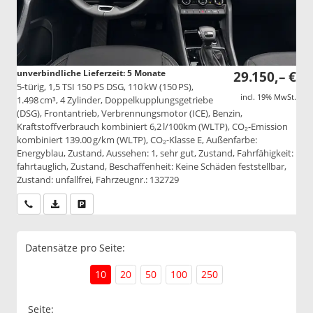
unverbindliche Lieferzeit:
5 Monate
29.150,– €
5-türig, 1,5 TSI 150 PS DSG, 110 kW (150 PS),
incl. 19% MwSt.
1.498 cm³, 4 Zylinder, Doppelkupplungsgetriebe
(DSG), Frontantrieb, Verbrennungsmotor (ICE), Benzin,
Kraftstoffverbrauch kombiniert 6,2 l/100km (WLTP), CO₂-Emission
kombiniert 139.00 g/km (WLTP), CO₂-Klasse E, Außenfarbe:
Energyblau, Zustand, Aussehen: 1, sehr gut, Zustand, Fahrfähigkeit:
fahrtauglich, Zustand, Beschaffenheit: Keine Schäden feststellbar,
Zustand: unfallfrei, Fahrzeugnr.: 132729
Wir rufen Sie an
PDF-Datei, Fahrzeugexposé drucken
Drucken, parken oder vergleichen
Datensätze pro Seite:
10
20
50
100
250
Seite: