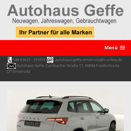
Menü
+49 03623 - 331873
autohaus-geffe-ernstroda@t-online.de
Autohaus Geffe, Cumbacher Straße 17, 99894 Friedrichroda
OT Ernstroda