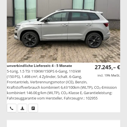
unverbindliche Lieferzeit: 4 - 5 Monate
27.245,– €
5-türig, 1.5 TSI 110KW/150PS 6-Gang, 110 kW
incl. 19% MwSt.
(150 PS), 1.498 cm³, 4 Zylinder, Schalt. 6-Gang,
Frontantrieb, Verbrennungsmotor (ICE), Benzin,
Kraftstoffverbrauch kombiniert 6,4 l/100km (WLTP), CO₂-Emission
kombiniert 146.00 g/km (WLTP), CO₂-Klasse E, Garantieleistung:
Fahrzeuggarantie vom Hersteller, Fahrzeugnr.: 102955
Wir rufen Sie an
PDF-Datei, Fahrzeugexposé drucken
Drucken, parken oder vergleichen