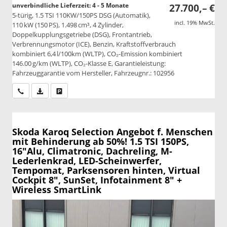
unverbindliche Lieferzeit: 4 - 5 Monate
27.700,– €
5-türig, 1.5 TSI 110KW/150PS DSG (Automatik),
incl. 19% MwSt.
110 kW (150 PS), 1.498 cm³, 4 Zylinder,
Doppelkupplungsgetriebe (DSG), Frontantrieb,
Verbrennungsmotor (ICE), Benzin, Kraftstoffverbrauch
kombiniert 6,4 l/100km (WLTP), CO₂-Emission kombiniert
146.00 g/km (WLTP), CO₂-Klasse E, Garantieleistung:
Fahrzeuggarantie vom Hersteller, Fahrzeugnr.: 102956
Wir rufen Sie an
PDF-Datei, Fahrzeugexposé drucken
Drucken, parken oder vergleichen
Skoda Karoq
Selection Angebot f. Menschen
mit Behinderung ab 50%! 1.5 TSI 150PS,
16"Alu, Climatronic, Dachreling, M-
Lederlenkrad, LED-Scheinwerfer,
Tempomat, Parksensoren hinten, Virtual
Cockpit 8", SunSet, Infotainment 8" +
Wireless SmartLink