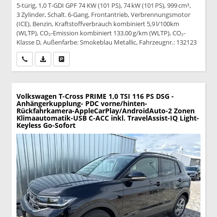
5-türig, 1,0 T-GDI GPF 74 KW (101 PS), 74 kW (101 PS), 999 cm³,
3 Zylinder, Schalt. 6-Gang, Frontantrieb, Verbrennungsmotor
(ICE), Benzin, Kraftstoffverbrauch kombiniert 5,9 l/100km
(WLTP), CO₂-Emission kombiniert 133.00 g/km (WLTP), CO₂-
Klasse D, Außenfarbe: Smokeblau Metallic, Fahrzeugnr.: 132123
Wir rufen Sie an
PDF-Datei, Fahrzeugexposé drucken
Drucken, parken oder vergleichen
Volkswagen T-Cross
PRIME 1,0 TSI 116 PS DSG -
Anhängerkupplung- PDC vorne/hinten-
Rückfahrkamera-AppleCarPlay/AndroidAuto-2 Zonen
Klimaautomatik-USB C-ACC inkl. TravelAssist-IQ Light-
Keyless Go-Sofort