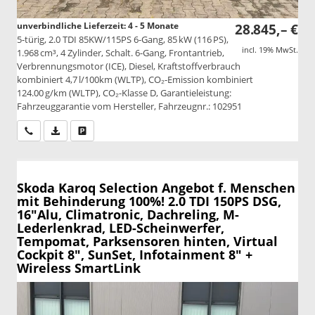
unverbindliche Lieferzeit: 4 - 5 Monate
28.845,– €
5-türig, 2.0 TDI 85KW/115PS 6-Gang, 85 kW (116 PS),
incl. 19% MwSt.
1.968 cm³, 4 Zylinder, Schalt. 6-Gang, Frontantrieb,
Verbrennungsmotor (ICE), Diesel, Kraftstoffverbrauch
kombiniert 4,7 l/100km (WLTP), CO₂-Emission kombiniert
124.00 g/km (WLTP), CO₂-Klasse D, Garantieleistung:
Fahrzeuggarantie vom Hersteller, Fahrzeugnr.: 102951
Wir rufen Sie an
PDF-Datei, Fahrzeugexposé drucken
Drucken, parken oder vergleichen
Skoda Karoq
Selection Angebot f. Menschen
mit Behinderung 100%! 2.0 TDI 150PS DSG,
16"Alu, Climatronic, Dachreling, M-
Lederlenkrad, LED-Scheinwerfer,
Tempomat, Parksensoren hinten, Virtual
Cockpit 8", SunSet, Infotainment 8" +
Wireless SmartLink