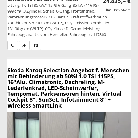
24.835,– €
5-türig, 1.0 TSI 85KW/115PS 6-Gang, 85 kW (116 PS),
incl. 19% MwSt.
999 cm³, 3 Zylinder, Schalt. 6-Gang, Frontantrieb,
Verbrennungsmotor (ICE), Benzin, Kraftstoffverbrauch
kombiniert 5,8 l/100km (WLTP), CO₂-Emission kombiniert
131.00 g/km (WLTP), CO₂-Klasse D, Garantieleistung:
Fahrzeuggarantie vom Hersteller, Fahrzeugnr.: 117360
Wir rufen Sie an
PDF-Datei, Fahrzeugexposé drucken
Drucken, parken oder vergleichen
Skoda Karoq
Selection Angebot f. Menschen
mit Behinderung ab 50%! 1.0 TSI 115PS,
16"Alu, Climatronic, Dachreling, M-
Lederlenkrad, LED-Scheinwerfer,
Tempomat, Parksensoren hinten, Virtual
Cockpit 8", SunSet, Infotainment 8" +
Wireless SmartLink