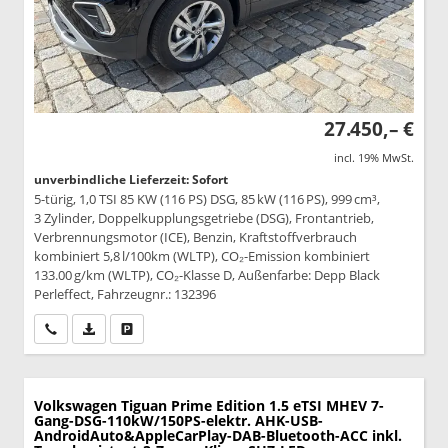
27.450,– €
incl. 19% MwSt.
unverbindliche Lieferzeit: Sofort
5-türig, 1,0 TSI 85 KW (116 PS) DSG, 85 kW (116 PS), 999 cm³,
3 Zylinder, Doppelkupplungsgetriebe (DSG), Frontantrieb,
Verbrennungsmotor (ICE), Benzin, Kraftstoffverbrauch
kombiniert 5,8 l/100km (WLTP), CO₂-Emission kombiniert
133.00 g/km (WLTP), CO₂-Klasse D, Außenfarbe: Depp Black
Perleffect, Fahrzeugnr.: 132396
Wir rufen Sie an
PDF-Datei, Fahrzeugexposé drucken
Drucken, parken oder vergleichen
Volkswagen Tiguan
Prime Edition 1.5 eTSI MHEV 7-
Gang-DSG-110kW/150PS-elektr. AHK-USB-
AndroidAuto&AppleCarPlay-DAB-Bluetooth-ACC inkl.