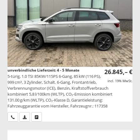
unverbindliche Lieferzeit: 4 - 5 Monate
26.845,– €
5-türig, 1.0 TSI 85KW/115PS 6-Gang, 85 kW (116 PS),
incl. 19% MwSt.
999 cm³, 3 Zylinder, Schalt. 6-Gang, Frontantrieb,
Verbrennungsmotor (ICE), Benzin, Kraftstoffverbrauch
kombiniert 5,8 l/100km (WLTP), CO₂-Emission kombiniert
131.00 g/km (WLTP), CO₂-Klasse D, Garantieleistung:
Fahrzeuggarantie vom Hersteller, Fahrzeugnr.: 117358
Wir rufen Sie an
PDF-Datei, Fahrzeugexposé drucken
Drucken, parken oder vergleichen