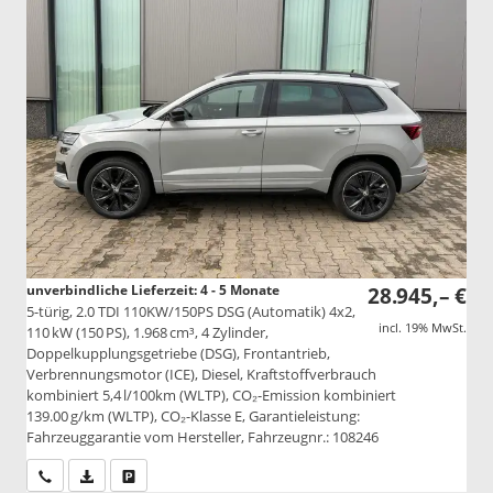
unverbindliche Lieferzeit: 4 - 5 Monate
28.945,– €
5-türig, 2.0 TDI 110KW/150PS DSG (Automatik) 4x2,
incl. 19% MwSt.
110 kW (150 PS), 1.968 cm³, 4 Zylinder,
Doppelkupplungsgetriebe (DSG), Frontantrieb,
Verbrennungsmotor (ICE), Diesel, Kraftstoffverbrauch
kombiniert 5,4 l/100km (WLTP), CO₂-Emission kombiniert
139.00 g/km (WLTP), CO₂-Klasse E, Garantieleistung:
Fahrzeuggarantie vom Hersteller, Fahrzeugnr.: 108246
Wir rufen Sie an
PDF-Datei, Fahrzeugexposé drucken
Drucken, parken oder vergleichen