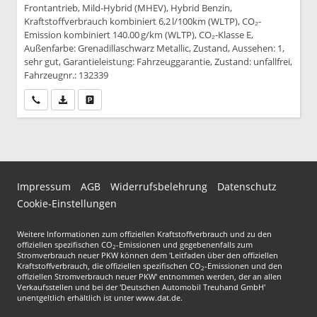
Frontantrieb, Mild-Hybrid (MHEV), Hybrid Benzin,
Kraftstoffverbrauch kombiniert 6,2 l/100km (WLTP), CO₂-
Emission kombiniert 140.00 g/km (WLTP), CO₂-Klasse E,
Außenfarbe: Grenadillaschwarz Metallic, Zustand, Aussehen: 1,
sehr gut, Garantieleistung: Fahrzeuggarantie, Zustand: unfallfrei,
Fahrzeugnr.: 132339
Wir rufen Sie an
PDF-Datei, Fahrzeugexposé drucken
Drucken, parken oder vergleichen
Impressum
AGB
Widerrufsbelehrung
Datenschutz
Cookie-Einstellungen
Weitere Informationen zum offiziellen Kraftstoffverbrauch und zu den
offiziellen spezifischen CO
-Emissionen und gegebenenfalls zum
2
Stromverbrauch neuer PKW können dem 'Leitfaden über den offiziellen
Kraftstoffverbrauch, die offiziellen spezifischen CO
-Emissionen und den
2
offiziellen Stromverbrauch neuer PKW' entnommen werden, der an allen
Verkaufsstellen und bei der 'Deutschen Automobil Treuhand GmbH'
unentgeltlich erhältlich ist unter www.dat.de.