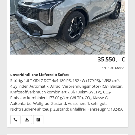
35.550,– €
incl. 19% MwSt.
unverbindliche Lieferzeit: Sofort
5-türig, 1.6 T-GDI 7 DCT 4x4 180 PS, 132 kW (179 PS), 1.598 cm³,
4 Zylinder, Automatik, Allrad, Verbrennungsmotor (ICE), Benzin,
Kraftstoffverbrauch kombiniert 7,3 l/100km (WLTP), CO₂-
Emission kombiniert 177.00 g/km (WLTP), CO₂-Klasse G,
Außenfarbe: Wolfgrau, Zustand, Aussehen: 1, sehr gut,
Nichtraucher-Fahrzeug, Zustand: unfallfrei, Fahrzeugnr.: 132456
Wir rufen Sie an
PDF-Datei, Fahrzeugexposé drucken
Drucken, parken oder vergleichen