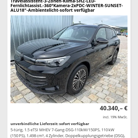
Travelassistent-3-Zonen-Klima-SHZ-LED-
Fernlichtassist.-360°Kamera-2xPDC-WINTER-SUNSET-
ALU18"-Ambientelicht-sofort verfügbar
40.340,– €
incl. 19% MwSt.
unverbindliche Lieferzeit: sofort verfügbar
5-türig, 1.5 eTSI MHEV 7-Gang-DSG-110kW/150PS, 110 kW
(150 PS), 1.498 cm³, 4 Zylinder, Doppelkupplungsgetriebe (DSG),