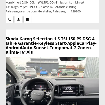
kombiniert 5,8 l/100km (WLTP), CO₂-Emission kombiniert
131.00 g/km (WLTP), CO₂-Klasse D, Garantieleistung:
Fahrzeuggarantie vom Hersteller, Fahrzeugnr.: 129900
Wir rufen Sie an
PDF-Datei, Fahrzeugexposé drucken
Drucken, parken oder vergleichen
Skoda Karoq
Selection 1.5 TSI 150 PS DSG 4
Jahre Garantie-Keyless Start-AppleCarPlay-
AndroidAuto-Sunset-Tempomat-2-Zonen-
Klima-16''Alu