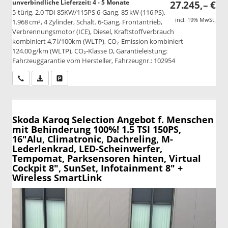
unverbindliche Lieferzeit: 4 - 5 Monate
27.245,– €
5-türig, 2.0 TDI 85KW/115PS 6-Gang, 85 kW (116 PS),
incl. 19% MwSt.
1.968 cm³, 4 Zylinder, Schalt. 6-Gang, Frontantrieb,
Verbrennungsmotor (ICE), Diesel, Kraftstoffverbrauch
kombiniert 4,7 l/100km (WLTP), CO₂-Emission kombiniert
124.00 g/km (WLTP), CO₂-Klasse D, Garantieleistung:
Fahrzeuggarantie vom Hersteller, Fahrzeugnr.: 102954
Wir rufen Sie an
PDF-Datei, Fahrzeugexposé drucken
Drucken, parken oder vergleichen
Skoda Karoq
Selection Angebot f. Menschen
mit Behinderung 100%! 1.5 TSI 150PS,
16"Alu, Climatronic, Dachreling, M-
Lederlenkrad, LED-Scheinwerfer,
Tempomat, Parksensoren hinten, Virtual
Cockpit 8", SunSet, Infotainment 8" +
Wireless SmartLink