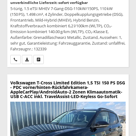
unverbindliche Lieferzeit: sofort verfügbar
5-türig, 1.5 eTSI MHEV 7-Gang-DSG-110kW/150PS, 110 kW
(150 PS), 1.498 cm³, 4 Zylinder, Doppelkupplungsgetriebe (DSG),
Frontantrieb, Mild-Hybrid (MHEV), Hybrid Benzin,
Kraftstoffverbrauch kombiniert 6,2 l/100km (WLTP), CO₂-
Emission kombiniert 140.00 g/km (WLTP), CO₂-Klasse E,
Außenfarbe: Grenadillaschwarz Metallic, Zustand, Aussehen: 1,
sehr gut, Garantieleistung: Fahrzeuggarantie, Zustand: unfallfrei,
Fahrzeugnr.: 132339
Wir rufen Sie an
PDF-Datei, Fahrzeugexposé drucken
Drucken, parken oder vergleichen
Volkswagen T-Cross
Limited Edition 1,5 TSI 150 PS DSG
- PDC vorne/hinten-Rückfahrkamera-
AppleCarPlay/AndroidAuto-2 Zonen Klimaautomatik-
USB C-ACC inkl. TravelAssist-LED-Keyless Go-Sofort