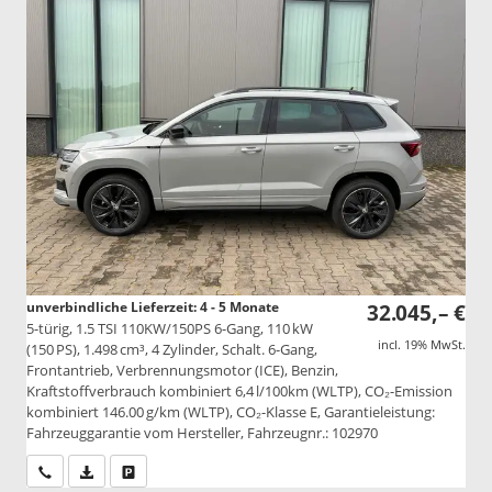
unverbindliche Lieferzeit: 4 - 5 Monate
32.045,– €
5-türig, 1.5 TSI 110KW/150PS 6-Gang, 110 kW
incl. 19% MwSt.
(150 PS), 1.498 cm³, 4 Zylinder, Schalt. 6-Gang,
Frontantrieb, Verbrennungsmotor (ICE), Benzin,
Kraftstoffverbrauch kombiniert 6,4 l/100km (WLTP), CO₂-Emission
kombiniert 146.00 g/km (WLTP), CO₂-Klasse E, Garantieleistung:
Fahrzeuggarantie vom Hersteller, Fahrzeugnr.: 102970
Wir rufen Sie an
PDF-Datei, Fahrzeugexposé drucken
Drucken, parken oder vergleichen