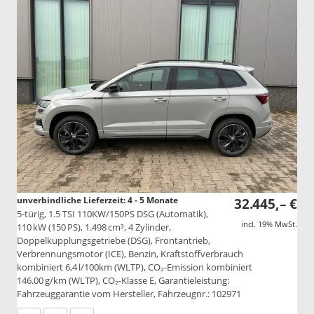
unverbindliche Lieferzeit: 4 - 5 Monate
32.445,– €
5-türig, 1.5 TSI 110KW/150PS DSG (Automatik),
incl. 19% MwSt.
110 kW (150 PS), 1.498 cm³, 4 Zylinder,
Doppelkupplungsgetriebe (DSG), Frontantrieb,
Verbrennungsmotor (ICE), Benzin, Kraftstoffverbrauch
kombiniert 6,4 l/100km (WLTP), CO₂-Emission kombiniert
146.00 g/km (WLTP), CO₂-Klasse E, Garantieleistung:
Fahrzeuggarantie vom Hersteller, Fahrzeugnr.: 102971