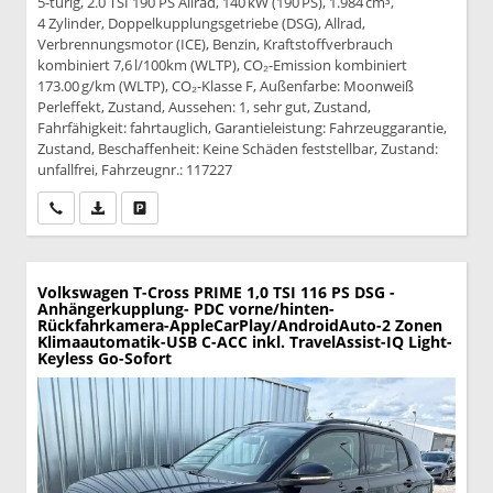
5-türig, 2.0 TSI 190 PS Allrad, 140 kW (190 PS), 1.984 cm³,
4 Zylinder, Doppelkupplungsgetriebe (DSG), Allrad,
Verbrennungsmotor (ICE), Benzin, Kraftstoffverbrauch
kombiniert 7,6 l/100km (WLTP), CO₂-Emission kombiniert
173.00 g/km (WLTP), CO₂-Klasse F, Außenfarbe: Moonweiß
Perleffekt, Zustand, Aussehen: 1, sehr gut, Zustand,
Fahrfähigkeit: fahrtauglich, Garantieleistung: Fahrzeuggarantie,
Zustand, Beschaffenheit: Keine Schäden feststellbar, Zustand:
unfallfrei, Fahrzeugnr.: 117227
Wir rufen Sie an
PDF-Datei, Fahrzeugexposé drucken
Drucken, parken oder vergleichen
Volkswagen T-Cross
PRIME 1,0 TSI 116 PS DSG -
Anhängerkupplung- PDC vorne/hinten-
Rückfahrkamera-AppleCarPlay/AndroidAuto-2 Zonen
Klimaautomatik-USB C-ACC inkl. TravelAssist-IQ Light-
Keyless Go-Sofort