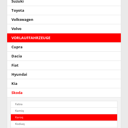
Suzuki
Toyota
Volkswagen
Volvo
VORLAUFFAHRZEUGE
Cupra
Dacia
Fiat
Hyundai
Kia
Skoda
Fabia
Kamiq
Karoq
Kodiaq