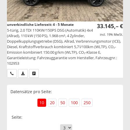
unverbindliche Lieferzeit: 4 - 5 Monate
33.145,– €
5-türig, 2.0 TDI 110KW/150PS DSG (Automatik) 4x4
incl. 19% MwSt.
(Allrad), 110 kW (150 PS), 1.968 cm³, 4 Zylinder,
Doppelkupplungsgetriebe (DSG), Allrad, Verbrennungsmotor (ICE),
Diesel, Kraftstoffverbrauch kombiniert 5,7 l/100km (WLTP), CO₂-
Emission kombiniert 150.00 g/km (WLTP), CO₂-Klasse E,
Garantieleistung: Fahrzeuggarantie vom Hersteller, Fahrzeugnr.:
102953
Wir rufen Sie an
PDF-Datei, Fahrzeugexposé drucken
Drucken, parken oder vergleichen
Datensätze pro Seite:
10
20
50
100
250
Seite: