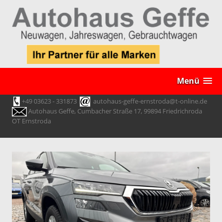
Menü
+49 03623 - 331873
autohaus-geffe-ernstroda@t-online.de
Autohaus Geffe, Cumbacher Straße 17, 99894 Friedrichroda
OT Ernstroda