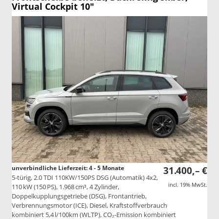
Virtual Cockpit 10"
unverbindliche Lieferzeit: 4 - 5 Monate
31.400,– €
5-türig, 2.0 TDI 110KW/150PS DSG (Automatik) 4x2,
incl. 19% MwSt.
110 kW (150 PS), 1.968 cm³, 4 Zylinder,
Doppelkupplungsgetriebe (DSG), Frontantrieb,
Verbrennungsmotor (ICE), Diesel, Kraftstoffverbrauch
kombiniert 5,4 l/100km (WLTP), CO₂-Emission kombiniert