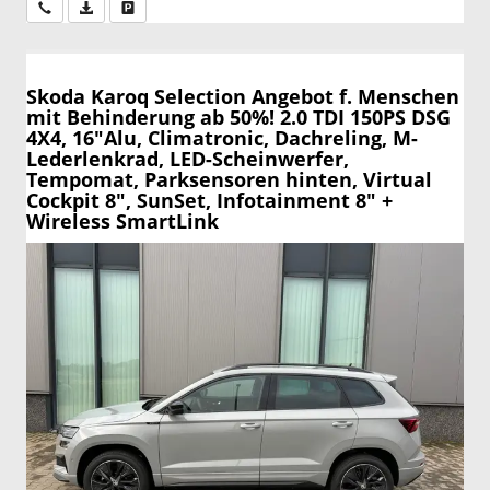
Wir rufen Sie an
PDF-Datei, Fahrzeugexposé drucken
Drucken, parken oder vergleichen
Skoda Karoq
Selection Angebot f. Menschen
mit Behinderung ab 50%! 2.0 TDI 150PS DSG
4X4, 16"Alu, Climatronic, Dachreling, M-
Lederlenkrad, LED-Scheinwerfer,
Tempomat, Parksensoren hinten, Virtual
Cockpit 8", SunSet, Infotainment 8" +
Wireless SmartLink