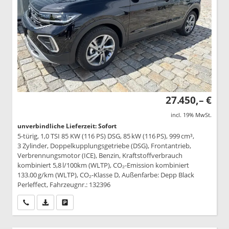
27.450,– €
incl. 19% MwSt.
unverbindliche Lieferzeit: Sofort
5-türig, 1,0 TSI 85 KW (116 PS) DSG, 85 kW (116 PS), 999 cm³,
3 Zylinder, Doppelkupplungsgetriebe (DSG), Frontantrieb,
Verbrennungsmotor (ICE), Benzin, Kraftstoffverbrauch
kombiniert 5,8 l/100km (WLTP), CO₂-Emission kombiniert
133.00 g/km (WLTP), CO₂-Klasse D, Außenfarbe: Depp Black
Perleffect, Fahrzeugnr.: 132396
Wir rufen Sie an
PDF-Datei, Fahrzeugexposé drucken
Drucken, parken oder vergleichen