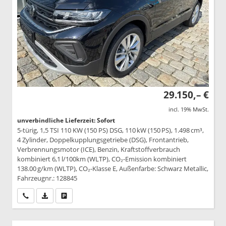
29.150,– €
incl. 19% MwSt.
unverbindliche Lieferzeit: Sofort
5-türig, 1,5 TSI 110 KW (150 PS) DSG, 110 kW (150 PS), 1.498 cm³,
4 Zylinder, Doppelkupplungsgetriebe (DSG), Frontantrieb,
Verbrennungsmotor (ICE), Benzin, Kraftstoffverbrauch
kombiniert 6,1 l/100km (WLTP), CO₂-Emission kombiniert
138.00 g/km (WLTP), CO₂-Klasse E, Außenfarbe: Schwarz Metallic,
Fahrzeugnr.: 128845
Wir rufen Sie an
PDF-Datei, Fahrzeugexposé drucken
Drucken, parken oder vergleichen