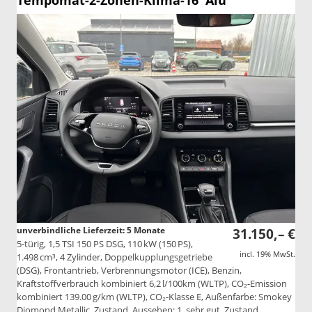
Tempomat-2-Zonen-Klima-16''Alu
unverbindliche Lieferzeit:
5 Monate
31.150,– €
5-türig, 1,5 TSI 150 PS DSG, 110 kW (150 PS),
incl. 19% MwSt.
1.498 cm³, 4 Zylinder, Doppelkupplungsgetriebe
(DSG), Frontantrieb, Verbrennungsmotor (ICE), Benzin,
Kraftstoffverbrauch kombiniert 6,2 l/100km (WLTP), CO₂-Emission
kombiniert 139.00 g/km (WLTP), CO₂-Klasse E, Außenfarbe: Smokey
Diomond Metallic, Zustand, Aussehen: 1, sehr gut, Zustand,