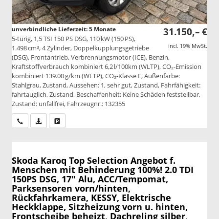
unverbindliche Lieferzeit:
5 Monate
31.150,– €
5-türig, 1,5 TSI 150 PS DSG, 110 kW (150 PS),
incl. 19% MwSt.
1.498 cm³, 4 Zylinder, Doppelkupplungsgetriebe
(DSG), Frontantrieb, Verbrennungsmotor (ICE), Benzin,
Kraftstoffverbrauch kombiniert 6,2 l/100km (WLTP), CO₂-Emission
kombiniert 139.00 g/km (WLTP), CO₂-Klasse E, Außenfarbe:
Stahlgrau, Zustand, Aussehen: 1, sehr gut, Zustand, Fahrfähigkeit:
fahrtauglich, Zustand, Beschaffenheit: Keine Schäden feststellbar,
Zustand: unfallfrei, Fahrzeugnr.: 132355
Wir rufen Sie an
PDF-Datei, Fahrzeugexposé drucken
Drucken, parken oder vergleichen
Skoda Karoq
Top Selection Angebot f.
Menschen mit Behinderung 100%! 2.0 TDI
150PS DSG, 17" Alu, ACC/Tempomat,
Parksensoren vorn/hinten,
Rückfahrkamera, KESSY, Elektrische
Heckklappe, Sitzheizung vorn u. hinten,
Frontscheibe beheizt, Dachreling silber,