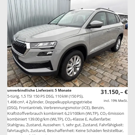
unverbindliche Lieferzeit:
5 Monate
31.150,– €
5-türig, 1,5 TSI 150 PS DSG, 110 kW (150 PS),
incl. 19% MwSt.
1.498 cm³, 4 Zylinder, Doppelkupplungsgetriebe
(DSG), Frontantrieb, Verbrennungsmotor (ICE), Benzin,
Kraftstoffverbrauch kombiniert 6,2 l/100km (WLTP), CO₂-Emission
kombiniert 139.00 g/km (WLTP), CO₂-Klasse E, Außenfarbe:
Stahlgrau, Zustand, Aussehen: 1, sehr gut, Zustand, Fahrfähigkeit:
fahrtauglich, Zustand, Beschaffenheit: Keine Schäden feststellbar,