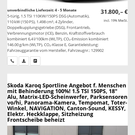
unverbindliche Lieferzeit: 4 - 5 Monate
31.800,– €
5-türig, 1.5 TSI 110KW/150PS DSG (Automatik),
incl. 19% MwSt.
110 kW (150 PS), 1.498 cm³, 4 Zylinder,
Doppelkupplungsgetriebe (DSG), Frontantrieb,
Verbrennungsmotor (ICE), Benzin, Kraftstoffverbrauch
kombiniert 6,4 l/100km (WLTP), CO₂-Emission kombiniert
146.00 g/km (WLTP), CO₂-Klasse E, Garantieleistung:
Fahrzeuggarantie vom Hersteller, Fahrzeugnr.: 129902
Wir rufen Sie an
PDF-Datei, Fahrzeugexposé drucken
Drucken, parken oder vergleichen
Skoda Karoq
Sportline Angebot f. Menschen
mit Behinderung 100%! 1.5 TSI 150PS, 18"
Alu, Matrix-LED-Scheinwerfer, Parksensoren
vo/hi, Panorama-Kamera, Tempomat, Toter-
Winkel, NAVIGATION, Canton-Sound, KESSY,
Elektr. Heckklappe, Sitzheizung
Frontscheibe beheizt