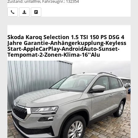
Zustand: unfallfrei, Fahrzeugnr.: 132354
Wir rufen Sie an
PDF-Datei, Fahrzeugexposé drucken
Drucken, parken oder vergleichen
Skoda Karoq
Selection 1.5 TSI 150 PS DSG 4
Jahre Garantie-Anhängerkupplung-Keyless
Start-AppleCarPlay-AndroidAuto-Sunset-
Tempomat-2-Zonen-Klima-16''Alu