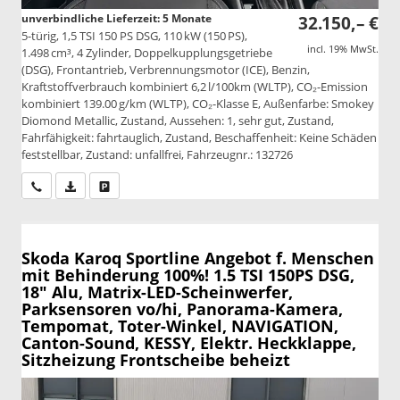
unverbindliche Lieferzeit:
5 Monate
32.150,– €
5-türig, 1,5 TSI 150 PS DSG, 110 kW (150 PS),
incl. 19% MwSt.
1.498 cm³, 4 Zylinder, Doppelkupplungsgetriebe
(DSG), Frontantrieb, Verbrennungsmotor (ICE), Benzin,
Kraftstoffverbrauch kombiniert 6,2 l/100km (WLTP), CO₂-Emission
kombiniert 139.00 g/km (WLTP), CO₂-Klasse E, Außenfarbe: Smokey
Diomond Metallic, Zustand, Aussehen: 1, sehr gut, Zustand,
Fahrfähigkeit: fahrtauglich, Zustand, Beschaffenheit: Keine Schäden
feststellbar, Zustand: unfallfrei, Fahrzeugnr.: 132726
Wir rufen Sie an
PDF-Datei, Fahrzeugexposé drucken
Drucken, parken oder vergleichen
Skoda Karoq
Sportline Angebot f. Menschen
mit Behinderung 100%! 1.5 TSI 150PS DSG,
18" Alu, Matrix-LED-Scheinwerfer,
Parksensoren vo/hi, Panorama-Kamera,
Tempomat, Toter-Winkel, NAVIGATION,
Canton-Sound, KESSY, Elektr. Heckklappe,
Sitzheizung Frontscheibe beheizt