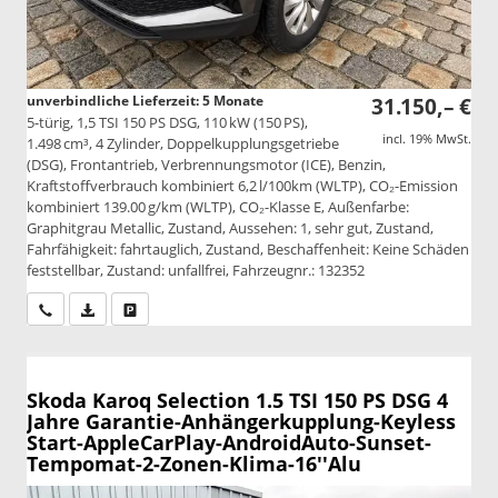
unverbindliche Lieferzeit:
5 Monate
31.150,– €
5-türig, 1,5 TSI 150 PS DSG, 110 kW (150 PS),
incl. 19% MwSt.
1.498 cm³, 4 Zylinder, Doppelkupplungsgetriebe
(DSG), Frontantrieb, Verbrennungsmotor (ICE), Benzin,
Kraftstoffverbrauch kombiniert 6,2 l/100km (WLTP), CO₂-Emission
kombiniert 139.00 g/km (WLTP), CO₂-Klasse E, Außenfarbe:
Graphitgrau Metallic, Zustand, Aussehen: 1, sehr gut, Zustand,
Fahrfähigkeit: fahrtauglich, Zustand, Beschaffenheit: Keine Schäden
feststellbar, Zustand: unfallfrei, Fahrzeugnr.: 132352
Wir rufen Sie an
PDF-Datei, Fahrzeugexposé drucken
Drucken, parken oder vergleichen
Skoda Karoq
Selection 1.5 TSI 150 PS DSG 4
Jahre Garantie-Anhängerkupplung-Keyless
Start-AppleCarPlay-AndroidAuto-Sunset-
Tempomat-2-Zonen-Klima-16''Alu