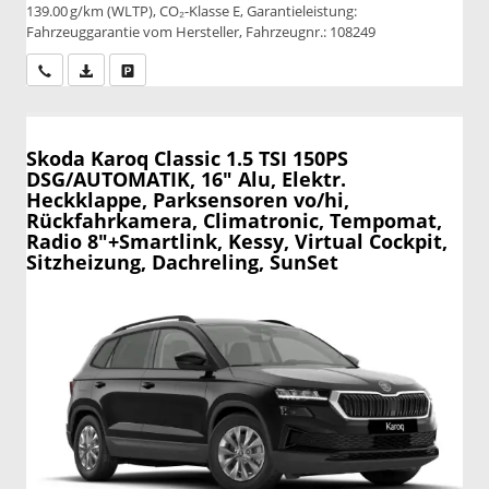
139.00 g/km (WLTP), CO₂-Klasse E, Garantieleistung:
Fahrzeuggarantie vom Hersteller, Fahrzeugnr.: 108249
Wir rufen Sie an
PDF-Datei, Fahrzeugexposé drucken
Drucken, parken oder vergleichen
Skoda Karoq
Classic 1.5 TSI 150PS
DSG/AUTOMATIK, 16" Alu, Elektr.
Heckklappe, Parksensoren vo/hi,
Rückfahrkamera, Climatronic, Tempomat,
Radio 8"+Smartlink, Kessy, Virtual Cockpit,
Sitzheizung, Dachreling, SunSet