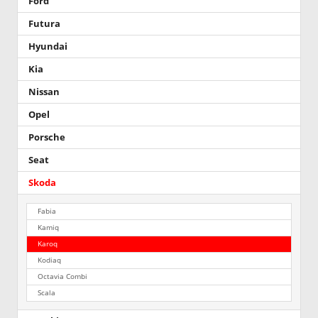
Ford
Futura
Hyundai
Kia
Nissan
Opel
Porsche
Seat
Skoda
Fabia
Kamiq
Karoq
Kodiaq
Octavia Combi
Scala