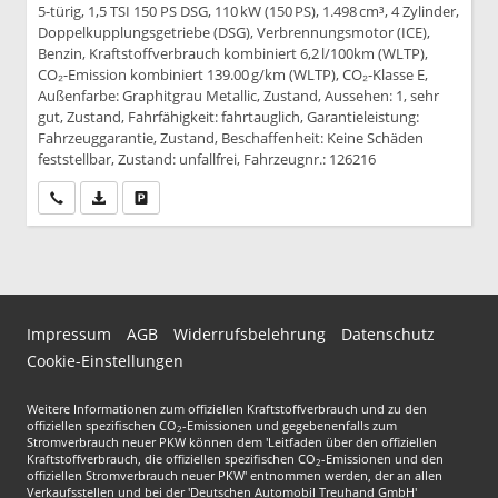
5-türig, 1,5 TSI 150 PS DSG, 110 kW (150 PS), 1.498 cm³, 4 Zylinder,
Doppelkupplungsgetriebe (DSG), Verbrennungsmotor (ICE),
Benzin, Kraftstoffverbrauch kombiniert 6,2 l/100km (WLTP),
CO₂-Emission kombiniert 139.00 g/km (WLTP), CO₂-Klasse E,
Außenfarbe: Graphitgrau Metallic, Zustand, Aussehen: 1, sehr
gut, Zustand, Fahrfähigkeit: fahrtauglich, Garantieleistung:
Fahrzeuggarantie, Zustand, Beschaffenheit: Keine Schäden
feststellbar, Zustand: unfallfrei, Fahrzeugnr.: 126216
Wir rufen Sie an
PDF-Datei, Fahrzeugexposé drucken
Drucken, parken oder vergleichen
Impressum
AGB
Widerrufsbelehrung
Datenschutz
Cookie-Einstellungen
Weitere Informationen zum offiziellen Kraftstoffverbrauch und zu den
offiziellen spezifischen CO
-Emissionen und gegebenenfalls zum
2
Stromverbrauch neuer PKW können dem 'Leitfaden über den offiziellen
Kraftstoffverbrauch, die offiziellen spezifischen CO
-Emissionen und den
2
offiziellen Stromverbrauch neuer PKW' entnommen werden, der an allen
Verkaufsstellen und bei der 'Deutschen Automobil Treuhand GmbH'