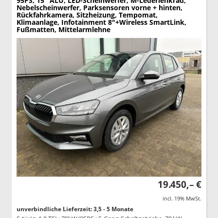
95PS, 15" ALU, LED-Scheinwerfer, M-Lederlenkrad,
Nebelscheinwerfer, Parksensoren vorne + hinten,
Rückfahrkamera, Sitzheizung, Tempomat,
Klimaanlage, Infotainment 8"+Wireless SmartLink,
Fußmatten, Mittelarmlehne
19.450,– €
incl. 19% MwSt.
unverbindliche Lieferzeit: 3,5 - 5 Monate