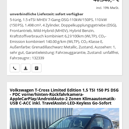
incl. 19% MwSt.
unverbindliche Lieferzeit: sofort verfügbar
5-türig, 1.5 eTSI MHEV 7-Gang-DSG-110kW/150PS, 110 kW
(150 PS), 1.498 cm³, 4 Zylinder, Doppelkupplungsgetriebe (DSG),
Frontantrieb, Mild-Hybrid (MHEV), Hybrid Benzin,
Kraftstoffverbrauch kombiniert 6,2 l/100km (WLTP), CO₂-
Emission kombiniert 140.00 g/km (WLTP), CO₂-Klasse E,
Außenfarbe: Grenadillaschwarz Metallic, Zustand, Aussehen: 1,
sehr gut, Garantieleistung: Fahrzeuggarantie, Zustand: unfallfrei,
Fahrzeugnr.: 132339
Wir rufen Sie an
PDF-Datei, Fahrzeugexposé drucken
Drucken, parken oder vergleichen
Volkswagen T-Cross
Limited Edition 1,5 TSI 150 PS DSG
- PDC vorne/hinten-Rückfahrkamera-
AppleCarPlay/AndroidAuto-2 Zonen Klimaautomatik-
USB C-ACC inkl. TravelAssist-LED-Keyless Go-Sofort