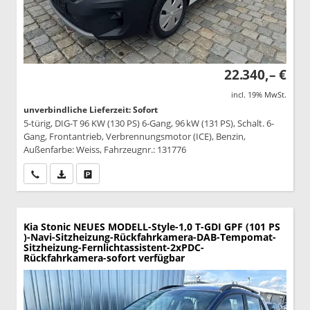
22.340,– €
incl. 19% MwSt.
unverbindliche Lieferzeit: Sofort
5-türig, DIG-T 96 KW (130 PS) 6-Gang, 96 kW (131 PS), Schalt. 6-
Gang, Frontantrieb, Verbrennungsmotor (ICE), Benzin,
Außenfarbe: Weiss, Fahrzeugnr.: 131776
Wir rufen Sie an
PDF-Datei, Fahrzeugexposé drucken
Drucken, parken oder vergleichen
Kia Stonic
NEUES MODELL-Style-1,0 T-GDI GPF (101 PS
)-Navi-Sitzheizung-Rückfahrkamera-DAB-Tempomat-
Sitzheizung-Fernlichtassistent-2xPDC-
Rückfahrkamera-sofort verfügbar