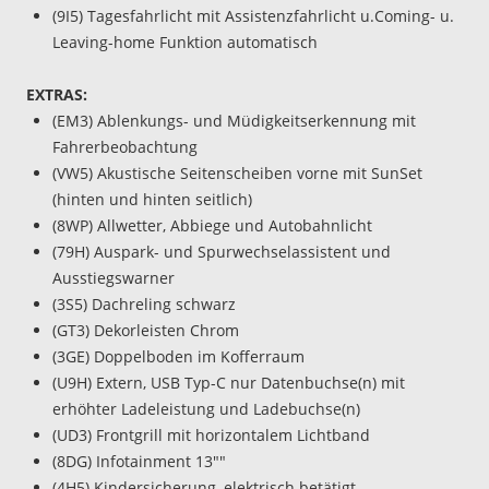
(9I5) Tagesfahrlicht mit Assistenzfahrlicht u.Coming- u.
Leaving-home Funktion automatisch
EXTRAS:
(EM3) Ablenkungs- und Müdigkeitserkennung mit
Fahrerbeobachtung
(VW5) Akustische Seitenscheiben vorne mit SunSet
(hinten und hinten seitlich)
(8WP) Allwetter, Abbiege und Autobahnlicht
(79H) Auspark- und Spurwechselassistent und
Ausstiegswarner
(3S5) Dachreling schwarz
(GT3) Dekorleisten Chrom
(3GE) Doppelboden im Kofferraum
(U9H) Extern, USB Typ-C nur Datenbuchse(n) mit
erhöhter Ladeleistung und Ladebuchse(n)
(UD3) Frontgrill mit horizontalem Lichtband
(8DG) Infotainment 13""
(4H5) Kindersicherung, elektrisch betätigt