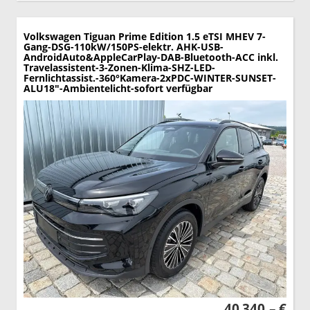
Volkswagen Tiguan
Prime Edition 1.5 eTSI MHEV 7-
Gang-DSG-110kW/150PS-elektr. AHK-USB-
AndroidAuto&AppleCarPlay-DAB-Bluetooth-ACC inkl.
Travelassistent-3-Zonen-Klima-SHZ-LED-
Fernlichtassist.-360°Kamera-2xPDC-WINTER-SUNSET-
ALU18"-Ambientelicht-sofort verfügbar
40.340,– €