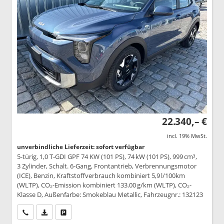
22.340,– €
incl. 19% MwSt.
unverbindliche Lieferzeit: sofort verfügbar
5-türig, 1,0 T-GDI GPF 74 KW (101 PS), 74 kW (101 PS), 999 cm³,
3 Zylinder, Schalt. 6-Gang, Frontantrieb, Verbrennungsmotor
(ICE), Benzin, Kraftstoffverbrauch kombiniert 5,9 l/100km
(WLTP), CO₂-Emission kombiniert 133.00 g/km (WLTP), CO₂-
Klasse D, Außenfarbe: Smokeblau Metallic, Fahrzeugnr.: 132123
Wir rufen Sie an
PDF-Datei, Fahrzeugexposé drucken
Drucken, parken oder vergleichen