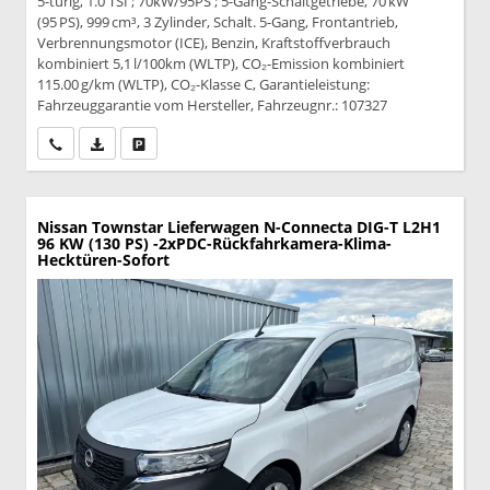
5-türig, 1.0 TSI ; 70kW/95PS ; 5-Gang-Schaltgetriebe, 70 kW
(95 PS), 999 cm³, 3 Zylinder, Schalt. 5-Gang, Frontantrieb,
Verbrennungsmotor (ICE), Benzin, Kraftstoffverbrauch
kombiniert 5,1 l/100km (WLTP), CO₂-Emission kombiniert
115.00 g/km (WLTP), CO₂-Klasse C, Garantieleistung:
Fahrzeuggarantie vom Hersteller, Fahrzeugnr.: 107327
Wir rufen Sie an
PDF-Datei, Fahrzeugexposé drucken
Drucken, parken oder vergleichen
Nissan Townstar Lieferwagen
N-Connecta DIG-T L2H1
96 KW (130 PS) -2xPDC-Rückfahrkamera-Klima-
Hecktüren-Sofort