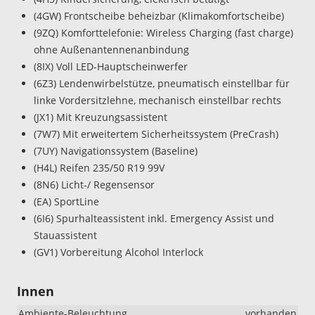
(4GW) Frontscheibe beheizbar (Klimakomfortscheibe)
(9ZQ) Komforttelefonie: Wireless Charging (fast charge)
ohne Außenantennenanbindung
(8IX) Voll LED-Hauptscheinwerfer
(6Z3) Lendenwirbelstütze, pneumatisch einstellbar für
linke Vordersitzlehne, mechanisch einstellbar rechts
(JX1) Mit Kreuzungsassistent
(7W7) Mit erweitertem Sicherheitssystem (PreCrash)
(7UY) Navigationssystem (Baseline)
(H4L) Reifen 235/50 R19 99V
(8N6) Licht-/ Regensensor
(EA) SportLine
(6I6) Spurhalteassistent inkl. Emergency Assist und
Stauassistent
(GV1) Vorbereitung Alcohol Interlock
Innen
Ambiente-Beleuchtung
vorhanden