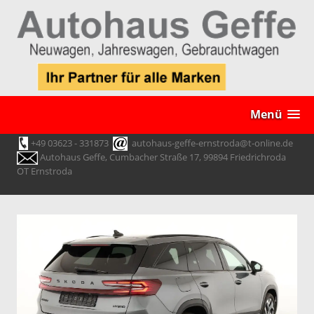
Menü
+49 03623 - 331873
autohaus-geffe-ernstroda@t-online.de
Autohaus Geffe, Cumbacher Straße 17, 99894 Friedrichroda
OT Ernstroda