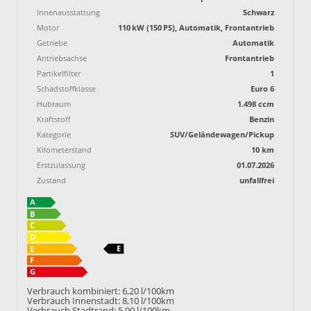
Innenausstattung
Schwarz
Motor
110 kW (150 PS), Automatik, Frontantrieb
Getriebe
Automatik
Antriebsachse
Frontantrieb
Partikelfilter
1
Schadstoffklasse
Euro 6
Hubraum
1.498 ccm
Kraftstoff
Benzin
Kategorie
SUV/Geländewagen/Pickup
Kilometerstand
10 km
Erstzulassung
01.07.2026
Zustand
unfallfrei
Verbrauch kombiniert:
6,20 l/100km
Verbrauch Innenstadt:
8,10 l/100km
Verbrauch Stadtrand:
5,90 l/100km