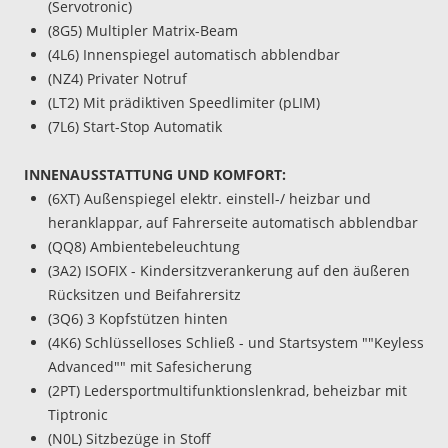
(Servotronic)
(8G5) Multipler Matrix-Beam
(4L6) Innenspiegel automatisch abblendbar
(NZ4) Privater Notruf
(LT2) Mit prädiktiven Speedlimiter (pLIM)
(7L6) Start-Stop Automatik
INNENAUSSTATTUNG UND KOMFORT:
(6XT) Außenspiegel elektr. einstell-/ heizbar und
heranklappar, auf Fahrerseite automatisch abblendbar
(QQ8) Ambientebeleuchtung
(3A2) ISOFIX - Kindersitzverankerung auf den äußeren
Rücksitzen und Beifahrersitz
(3Q6) 3 Kopfstützen hinten
(4K6) Schlüsselloses Schließ - und Startsystem ""Keyless
Advanced"" mit Safesicherung
(2PT) Ledersportmultifunktionslenkrad, beheizbar mit
Tiptronic
(N0L) Sitzbezüge in Stoff