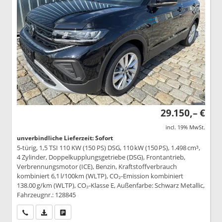
29.150,– €
incl. 19% MwSt.
unverbindliche Lieferzeit: Sofort
5-türig, 1,5 TSI 110 KW (150 PS) DSG, 110 kW (150 PS), 1.498 cm³,
4 Zylinder, Doppelkupplungsgetriebe (DSG), Frontantrieb,
Verbrennungsmotor (ICE), Benzin, Kraftstoffverbrauch
kombiniert 6,1 l/100km (WLTP), CO₂-Emission kombiniert
138.00 g/km (WLTP), CO₂-Klasse E, Außenfarbe: Schwarz Metallic,
Fahrzeugnr.: 128845
Wir rufen Sie an
PDF-Datei, Fahrzeugexposé drucken
Drucken, parken oder vergleichen