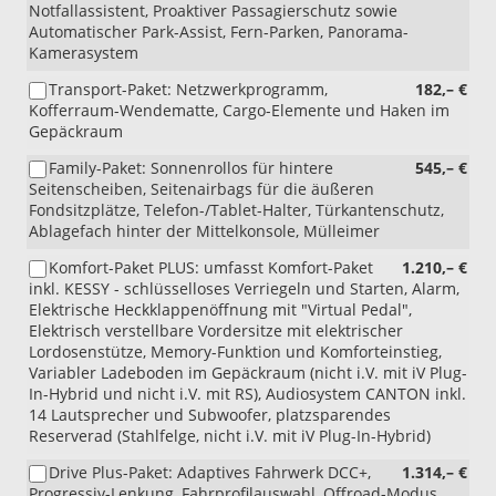
Notfallassistent, Proaktiver Passagierschutz sowie
Automatischer Park-Assist, Fern-Parken, Panorama-
Kamerasystem
Transport-Paket: Netzwerkprogramm,
182,– €
Kofferraum-Wendematte, Cargo-Elemente und Haken im
Gepäckraum
Family-Paket: Sonnenrollos für hintere
545,– €
Seitenscheiben, Seitenairbags für die äußeren
Fondsitzplätze, Telefon-/Tablet-Halter, Türkantenschutz,
Ablagefach hinter der Mittelkonsole, Mülleimer
Komfort-Paket PLUS: umfasst Komfort-Paket
1.210,– €
inkl. KESSY - schlüsselloses Verriegeln und Starten, Alarm,
Elektrische Heckklappenöffnung mit "Virtual Pedal",
Elektrisch verstellbare Vordersitze mit elektrischer
Lordosenstütze, Memory-Funktion und Komforteinstieg,
Variabler Ladeboden im Gepäckraum (nicht i.V. mit iV Plug-
In-Hybrid und nicht i.V. mit RS), Audiosystem CANTON inkl.
14 Lautsprecher und Subwoofer, platzsparendes
Reserverad (Stahlfelge, nicht i.V. mit iV Plug-In-Hybrid)
Drive Plus-Paket: Adaptives Fahrwerk DCC+,
1.314,– €
Progressiv-Lenkung, Fahrprofilauswahl, Offroad-Modus