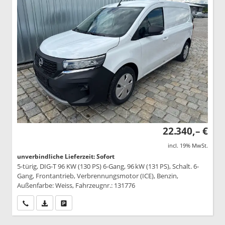
22.340,– €
incl. 19% MwSt.
unverbindliche Lieferzeit: Sofort
5-türig, DIG-T 96 KW (130 PS) 6-Gang, 96 kW (131 PS), Schalt. 6-
Gang, Frontantrieb, Verbrennungsmotor (ICE), Benzin,
Außenfarbe: Weiss, Fahrzeugnr.: 131776
Wir rufen Sie an
PDF-Datei, Fahrzeugexposé drucken
Drucken, parken oder vergleichen