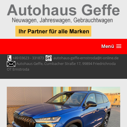
Menü
+49 03623 - 331873
autohaus-geffe-ernstroda@t-online.de
Autohaus Geffe, Cumbacher Straße 17, 99894 Friedrichroda
OT Ernstroda