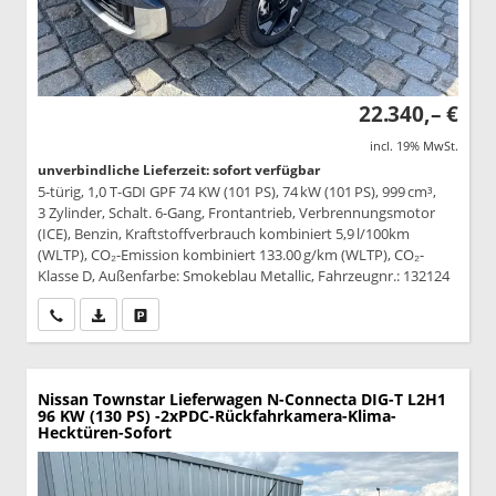
22.340,– €
incl. 19% MwSt.
unverbindliche Lieferzeit: sofort verfügbar
5-türig, 1,0 T-GDI GPF 74 KW (101 PS), 74 kW (101 PS), 999 cm³,
3 Zylinder, Schalt. 6-Gang, Frontantrieb, Verbrennungsmotor
(ICE), Benzin, Kraftstoffverbrauch kombiniert 5,9 l/100km
(WLTP), CO₂-Emission kombiniert 133.00 g/km (WLTP), CO₂-
Klasse D, Außenfarbe: Smokeblau Metallic, Fahrzeugnr.: 132124
Wir rufen Sie an
PDF-Datei, Fahrzeugexposé drucken
Drucken, parken oder vergleichen
Nissan Townstar Lieferwagen
N-Connecta DIG-T L2H1
96 KW (130 PS) -2xPDC-Rückfahrkamera-Klima-
Hecktüren-Sofort