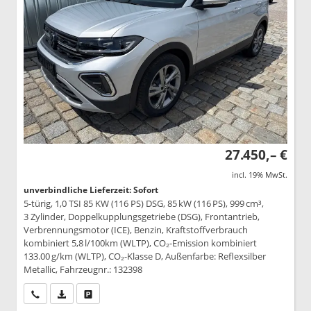
27.450,– €
incl. 19% MwSt.
unverbindliche Lieferzeit: Sofort
5-türig, 1,0 TSI 85 KW (116 PS) DSG, 85 kW (116 PS), 999 cm³,
3 Zylinder, Doppelkupplungsgetriebe (DSG), Frontantrieb,
Verbrennungsmotor (ICE), Benzin, Kraftstoffverbrauch
kombiniert 5,8 l/100km (WLTP), CO₂-Emission kombiniert
133.00 g/km (WLTP), CO₂-Klasse D, Außenfarbe: Reflexsilber
Metallic, Fahrzeugnr.: 132398
Wir rufen Sie an
PDF-Datei, Fahrzeugexposé drucken
Drucken, parken oder vergleichen