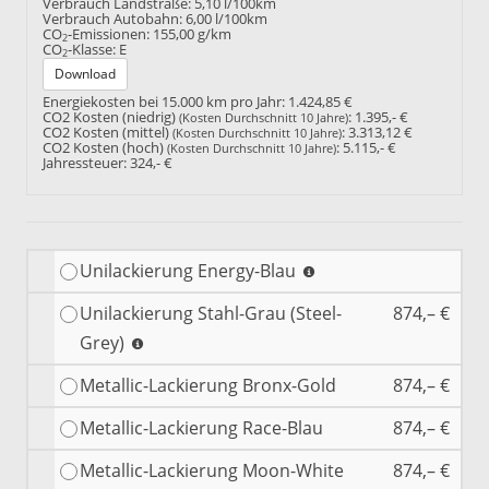
Verbrauch Landstraße:
5,10 l/100km
Verbrauch Autobahn:
6,00 l/100km
CO
-Emissionen:
155,00 g/km
2
CO
-Klasse:
E
2
Download
Energiekosten bei 15.000 km pro Jahr:
1.424,85 €
CO2 Kosten (niedrig)
:
1.395,- €
(Kosten Durchschnitt 10 Jahre)
CO2 Kosten (mittel)
:
3.313,12 €
(Kosten Durchschnitt 10 Jahre)
CO2 Kosten (hoch)
:
5.115,- €
(Kosten Durchschnitt 10 Jahre)
Jahressteuer:
324,- €
Unilackierung Energy-Blau
Unilackierung Stahl-Grau (Steel-
874,– €
Grey)
Metallic-Lackierung Bronx-Gold
874,– €
Metallic-Lackierung Race-Blau
874,– €
Metallic-Lackierung Moon-White
874,– €