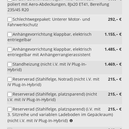
poliert mit Aero-Abdeckungen, 8Jx20 ET41, Bereifung
235/45 R20
Schlechtwegepaket: Unterer Motor- und
292,– €
Fahrwerkschutz
Anhängevorrichtung klappbar, elektrisch
1.155,– €
entriegelbar
Anhängevorrichtung klappbar, elektrisch
1.485,– €
entriegelbar mit Anhängerrangierassistent
Standheizung (nicht i.V. mit iV Plug-In-
1.469,– €
Hybrid)
Reserverad (Stahlfelge, Notrad) (nicht i.V. mit
215,– €
iV Plug-In-Hybrid)
Reserverad (Stahlfelge, platzsparend) (nicht
215,– €
i.V. mit iV Plug-In-Hybrid)
Reserverad (Stahlfelge, platzsparend) (i.V. mit
215,– €
3. Sitzreihe und variablen Ladeboden im Gepäckraum)
(i.V.
(nicht i.V. mit iV Plug-In-Hybrid)
mit