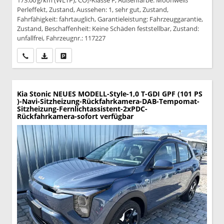
173.00 g/km (WLTP), CO₂-Klasse F, Außenfarbe: Moonweiß
Perleffekt, Zustand, Aussehen: 1, sehr gut, Zustand,
Fahrfähigkeit: fahrtauglich, Garantieleistung: Fahrzeuggarantie,
Zustand, Beschaffenheit: Keine Schäden feststellbar, Zustand:
unfallfrei, Fahrzeugnr.: 117227
Wir rufen Sie an
PDF-Datei, Fahrzeugexposé drucken
Drucken, parken oder vergleichen
Kia Stonic
NEUES MODELL-Style-1,0 T-GDI GPF (101 PS
)-Navi-Sitzheizung-Rückfahrkamera-DAB-Tempomat-
Sitzheizung-Fernlichtassistent-2xPDC-
Rückfahrkamera-sofort verfügbar