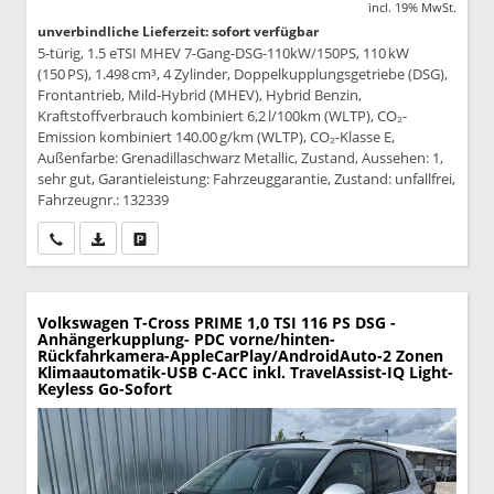
incl. 19% MwSt.
unverbindliche Lieferzeit: sofort verfügbar
5-türig, 1.5 eTSI MHEV 7-Gang-DSG-110kW/150PS, 110 kW
(150 PS), 1.498 cm³, 4 Zylinder, Doppelkupplungsgetriebe (DSG),
Frontantrieb, Mild-Hybrid (MHEV), Hybrid Benzin,
Kraftstoffverbrauch kombiniert 6,2 l/100km (WLTP), CO₂-
Emission kombiniert 140.00 g/km (WLTP), CO₂-Klasse E,
Außenfarbe: Grenadillaschwarz Metallic, Zustand, Aussehen: 1,
sehr gut, Garantieleistung: Fahrzeuggarantie, Zustand: unfallfrei,
Fahrzeugnr.: 132339
Wir rufen Sie an
PDF-Datei, Fahrzeugexposé drucken
Drucken, parken oder vergleichen
Volkswagen T-Cross
PRIME 1,0 TSI 116 PS DSG -
Anhängerkupplung- PDC vorne/hinten-
Rückfahrkamera-AppleCarPlay/AndroidAuto-2 Zonen
Klimaautomatik-USB C-ACC inkl. TravelAssist-IQ Light-
Keyless Go-Sofort