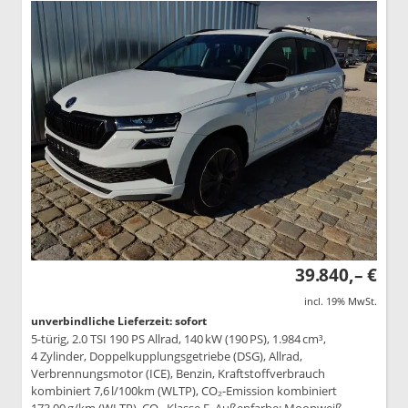
39.840,– €
incl. 19% MwSt.
unverbindliche Lieferzeit: sofort
5-türig, 2.0 TSI 190 PS Allrad, 140 kW (190 PS), 1.984 cm³,
4 Zylinder, Doppelkupplungsgetriebe (DSG), Allrad,
Verbrennungsmotor (ICE), Benzin, Kraftstoffverbrauch
kombiniert 7,6 l/100km (WLTP), CO₂-Emission kombiniert