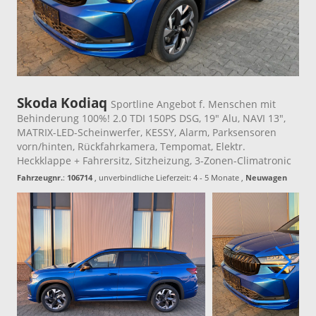
Skoda Kodiaq
Sportline Angebot f. Menschen mit
Behinderung 100%! 2.0 TDI 150PS DSG, 19" Alu, NAVI 13",
MATRIX-LED-Scheinwerfer, KESSY, Alarm, Parksensoren
vorn/hinten, Rückfahrkamera, Tempomat, Elektr.
Heckklappe + Fahrersitz, Sitzheizung, 3-Zonen-Climatronic
Fahrzeugnr.
:
106714
, unverbindliche Lieferzeit: 4 - 5 Monate ,
Neuwagen