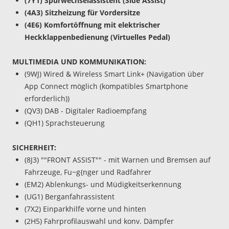
(7Y1) Spurwechselassistent (Side Assist)
(4A3) Sitzheizung für Vordersitze
(4E6) Komfortöffnung mit elektrischer
Heckklappenbedienung (Virtuelles Pedal)
MULTIMEDIA UND KOMMUNIKATION:
(9WJ) Wired & Wireless Smart Link+ (Navigation über
App Connect möglich (kompatibles Smartphone
erforderlich))
(QV3) DAB - Digitaler Radioempfang
(QH1) Sprachsteuerung
SICHERHEIT:
(8J3) ""FRONT ASSIST"" - mit Warnen und Bremsen auf
Fahrzeuge, Fu~g{nger und Radfahrer
(EM2) Ablenkungs- und Müdigkeitserkennung
(UG1) Berganfahrassistent
(7X2) Einparkhilfe vorne und hinten
(2H5) Fahrprofilauswahl und konv. Dämpfer