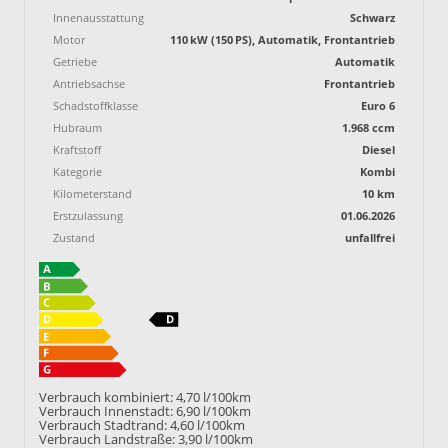
Innenausstattung
Schwarz
Motor
110 kW (150 PS), Automatik, Frontantrieb
Getriebe
Automatik
Antriebsachse
Frontantrieb
Schadstoffklasse
Euro 6
Hubraum
1.968 ccm
Kraftstoff
Diesel
Kategorie
Kombi
Kilometerstand
10 km
Erstzulassung
01.06.2026
Zustand
unfallfrei
Verbrauch kombiniert:
4,70 l/100km
Verbrauch Innenstadt:
6,90 l/100km
Verbrauch Stadtrand:
4,60 l/100km
Verbrauch Landstraße:
3,90 l/100km