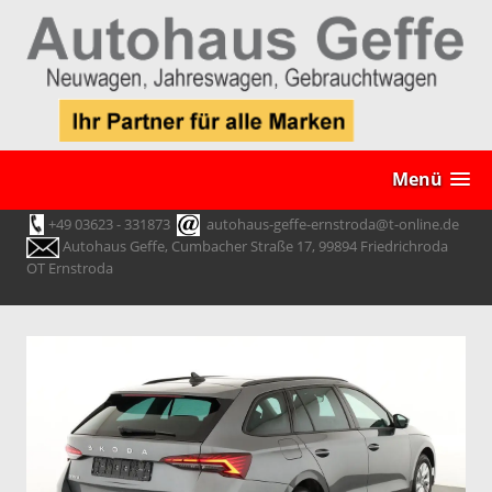
Menü
+49 03623 - 331873
autohaus-geffe-ernstroda@t-online.de
Autohaus Geffe, Cumbacher Straße 17, 99894 Friedrichroda
OT Ernstroda