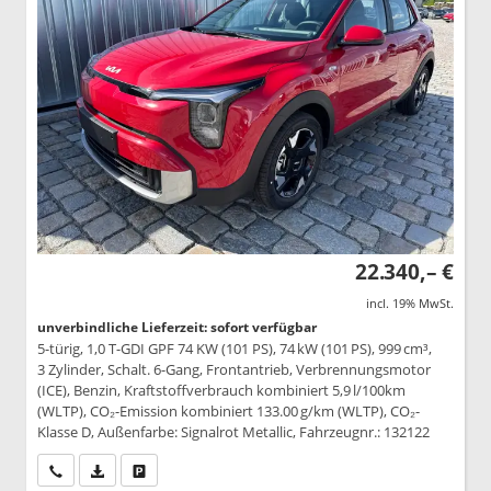
22.340,– €
incl. 19% MwSt.
unverbindliche Lieferzeit: sofort verfügbar
5-türig, 1,0 T-GDI GPF 74 KW (101 PS), 74 kW (101 PS), 999 cm³,
3 Zylinder, Schalt. 6-Gang, Frontantrieb, Verbrennungsmotor
(ICE), Benzin, Kraftstoffverbrauch kombiniert 5,9 l/100km
(WLTP), CO₂-Emission kombiniert 133.00 g/km (WLTP), CO₂-
Klasse D, Außenfarbe: Signalrot Metallic, Fahrzeugnr.: 132122
Wir rufen Sie an
PDF-Datei, Fahrzeugexposé drucken
Drucken, parken oder vergleichen