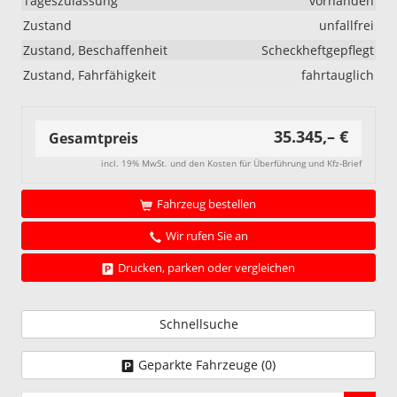
Tageszulassung
vorhanden
Zustand
unfallfrei
Zustand, Beschaffenheit
Scheckheftgepflegt
Zustand, Fahrfähigkeit
fahrtauglich
35.345,– €
Gesamtpreis
incl. 19% MwSt. und den Kosten für Überführung und Kfz-Brief
Fahrzeug bestellen
Wir rufen Sie an
Drucken, parken oder vergleichen
Schnellsuche
Geparkte Fahrzeuge (
0
)