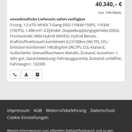
40.340,– €
incl. 19% MwSt.
unverbindliche Lieferzeit: sofort verfügbar
5-türig, 1.5 eTSI MHEV 7-Gang-DSG-110kW/150PS, 110 kW
(150 PS), 1.498 cm³, 4 Zylinder, Doppelkupplungsgetriebe (DSG),
Frontantrieb, Mild-Hybrid (MHEV), Hybrid Benzin,
Kraftstoffverbrauch kombiniert 6,2 l/100km (WLTP), CO₂-
Emission kombiniert 140.00 g/km (WLTP), CO₂-Klasse E,
Außenfarbe: Grenadillaschwarz Metallic, Zustand, Aussehen: 1,
sehr gut, Garantieleistung: Fahrzeuggarantie, Zustand: unfallfrei,
Fahrzeugnr.: 132339
Wir rufen Sie an
PDF-Datei, Fahrzeugexposé drucken
Drucken, parken oder vergleichen
Impressum
AGB
Widerrufsbelehrung
Datenschutz
Cookie-Einstellungen
Weitere Informationen zum offiziellen Kraftstoffverbrauch und zu den