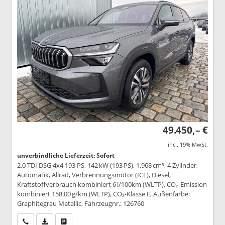
49.450,– €
incl. 19% MwSt.
unverbindliche Lieferzeit: Sofort
2,0 TDI DSG 4x4 193 PS, 142 kW (193 PS), 1.968 cm³, 4 Zylinder,
Automatik, Allrad, Verbrennungsmotor (ICE), Diesel,
Kraftstoffverbrauch kombiniert 6 l/100km (WLTP), CO₂-Emission
kombiniert 158.00 g/km (WLTP), CO₂-Klasse F, Außenfarbe:
Graphitegrau Metallic, Fahrzeugnr.: 126760
Wir rufen Sie an
PDF-Datei, Fahrzeugexposé drucken
Drucken, parken oder vergleichen