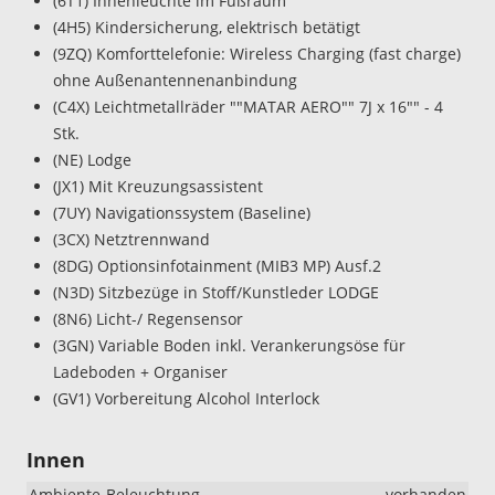
(6T1) Innenleuchte im Fußraum
(4H5) Kindersicherung, elektrisch betätigt
(9ZQ) Komforttelefonie: Wireless Charging (fast charge)
ohne Außenantennenanbindung
(C4X) Leichtmetallräder ""MATAR AERO"" 7J x 16"" - 4
Stk.
(NE) Lodge
(JX1) Mit Kreuzungsassistent
(7UY) Navigationssystem (Baseline)
(3CX) Netztrennwand
(8DG) Optionsinfotainment (MIB3 MP) Ausf.2
(N3D) Sitzbezüge in Stoff/Kunstleder LODGE
(8N6) Licht-/ Regensensor
(3GN) Variable Boden inkl. Verankerungsöse für
Ladeboden + Organiser
(GV1) Vorbereitung Alcohol Interlock
Innen
Ambiente-Beleuchtung
vorhanden