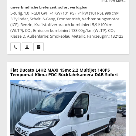
incl. 19% MwSt.
unverbindliche Lieferzeit: sofort verfügbar
5-türig, 1,0 T-GDI GPF 74 KW (101 PS), 74 kW (101 PS), 999 cm³,
3 Zylinder, Schalt. 6-Gang, Frontantrieb, Verbrennungsmotor
(ICE), Benzin, Kraftstoffverbrauch kombiniert 5,9 l/100km
(WLTP), CO₂-Emission kombiniert 133.00 g/km (WLTP), CO₂-
Klasse D, Außenfarbe: Smokeblau Metallic, Fahrzeugnr.: 132123
Wir rufen Sie an
PDF-Datei, Fahrzeugexposé drucken
Drucken, parken oder vergleichen
Fiat Ducato
L4H2 MAXI 15mc 2.2 MultiJet 140PS
Tempomat-Klima-PDC-Rückfahrkamera-DAB-Sofort