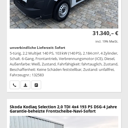
31.340,– €
incl. 19% MwSt.
unverbindliche Lieferzeit: Sofort
5-türig, 2.2 Multijet 140 PS, 103 kW (140 PS), 2.184 cm³, 4 Zylinder,
Schalt. 6-Gang, Frontantrieb, Verbrennungsmotor (ICE), Diesel,
Außenfarbe: Weiß, Zustand, Fahrfähigkeit: fahrtauglich, Zustand,
Beschaffenheit: Keine Schäden feststellbar, Zustand: unfallfrei,
Fahrzeugnr.: 132583
Wir rufen Sie an
PDF-Datei, Fahrzeugexposé drucken
Drucken, parken oder vergleichen
Skoda Kodiaq
Selection 2,0 TDI 4x4 193 PS DSG-4 Jahre
Garantie-beheizte Frontscheibe-Navi-Sofort