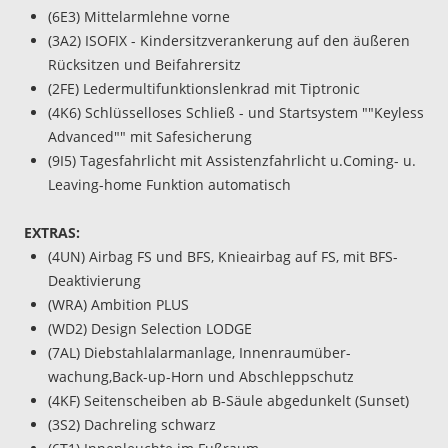
(6E3) Mittelarmlehne vorne
(3A2) ISOFIX - Kindersitzverankerung auf den äußeren
Rücksitzen und Beifahrersitz
(2FE) Ledermultifunktionslenkrad mit Tiptronic
(4K6) Schlüsselloses Schließ - und Startsystem ""Keyless
Advanced"" mit Safesicherung
(9I5) Tagesfahrlicht mit Assistenzfahrlicht u.Coming- u.
Leaving-home Funktion automatisch
EXTRAS:
(4UN) Airbag FS und BFS, Knieairbag auf FS, mit BFS-
Deaktivierung
(WRA) Ambition PLUS
(WD2) Design Selection LODGE
(7AL) Diebstahlalarmanlage, Innenraumüber-
wachung,Back-up-Horn und Abschleppschutz
(4KF) Seitenscheiben ab B-Säule abgedunkelt (Sunset)
(3S2) Dachreling schwarz