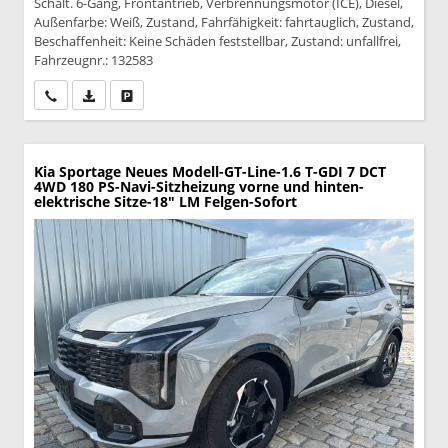
Schalt. 6-Gang, Frontantrieb, Verbrennungsmotor (ICE), Diesel,
Außenfarbe: Weiß, Zustand, Fahrfähigkeit: fahrtauglich, Zustand,
Beschaffenheit: Keine Schäden feststellbar, Zustand: unfallfrei,
Fahrzeugnr.: 132583
Wir rufen Sie an
PDF-Datei, Fahrzeugexposé drucken
Drucken, parken oder vergleichen
Kia Sportage
Neues Modell-GT-Line-1.6 T-GDI 7 DCT
4WD 180 PS-Navi-Sitzheizung vorne und hinten-
elektrische Sitze-18" LM Felgen-Sofort