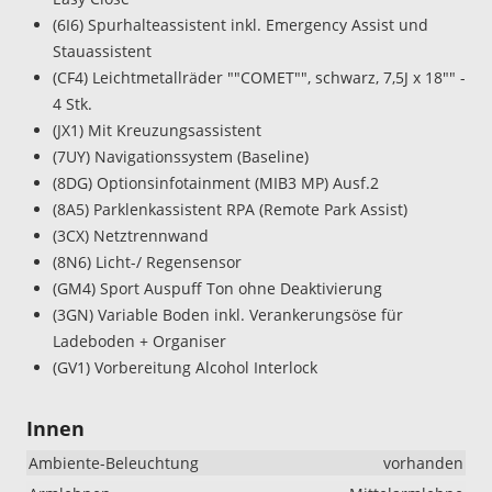
(6I6) Spurhalteassistent inkl. Emergency Assist und
Stauassistent
(CF4) Leichtmetallräder ""COMET"", schwarz, 7,5J x 18"" -
4 Stk.
(JX1) Mit Kreuzungsassistent
(7UY) Navigationssystem (Baseline)
(8DG) Optionsinfotainment (MIB3 MP) Ausf.2
(8A5) Parklenkassistent RPA (Remote Park Assist)
(3CX) Netztrennwand
(8N6) Licht-/ Regensensor
(GM4) Sport Auspuff Ton ohne Deaktivierung
(3GN) Variable Boden inkl. Verankerungsöse für
Ladeboden + Organiser
(GV1) Vorbereitung Alcohol Interlock
Innen
Ambiente-Beleuchtung
vorhanden