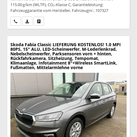
115.00 g/km (WLTP), CO₂-Klasse C, Garantieleistung:
Fahrzeuggarantie vom Hersteller, Fahrzeugnr.: 107327
Wir rufen Sie an
PDF-Datei, Fahrzeugexposé drucken
Drucken, parken oder vergleichen
Skoda Fabia
Classic LIEFERUNG KOSTENLOS! 1.0 MPI
80PS, 15" ALU, LED-Scheinwerfer, M-Lederlenkrad,
Nebelscheinwerfer, Parksensoren vorn + hinten,
Rückfahrkamera, Sitzheizung, Tempomat,
Klimaanlage, Infotainment 8"+Wireless SmartLink,
Fußmatten, Mittelarmlehne vorne