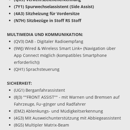
(7Y1) Spurwechselassistent (Side Assist)
(4A3) Sitzheizung für Vordersitze
(N7H) Sitzbezüge in Stoff RS Stoff
MULTIMEDIA UND KOMMUNIKATION:
(QV3) DAB - Digitaler Radioempfang
(9WJ) Wired & Wireless Smart Link+ (Navigation über
App Connect möglich (kompatibles Smartphone
erforderlich))
(QH1) Sprachsteuerung
SICHERHEIT:
(UG1) Berganfahrassistent
(8J3) ""FRONT ASSIST"" - mit Warnen und Bremsen auf
Fahrzeuge, Fu~g{nger und Radfahrer
(EM2) Ablenkungs- und Müdigkeitserkennung
(4G3) Mit Ausweichunterstützung mit Abbiegeassistent
(8G5) Multipler Matrix-Beam