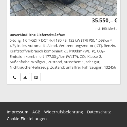
35.550,– €
incl. 19% MwSt.
unverbindliche Lieferzeit: Sofort
5-türig, 1.6 T-GDI 7 DCT 4x4 180 PS, 132 kW (179 PS), 1.598 cm³,
4 Zylinder, Automatik, Allrad, Verbrennungsmotor (ICE), Benzin,
Kraftstoffverbrauch kombiniert 7,3 l/100km (WLTP), CO₂-
Emission kombiniert 177.00 g/km (WLTP), CO₂-Klasse G,
Außenfarbe: Wolfgrau, Zustand, Aussehen: 1, sehr gut,
Nichtraucher-Fahrzeug, Zustand: unfallfrei, Fahrzeugnr.: 132456
Wir rufen Sie an
PDF-Datei, Fahrzeugexposé drucken
Drucken, parken oder vergleichen
Impressum
AGB
Widerrufsbelehrung
Datenschutz
Cookie-Einstellungen