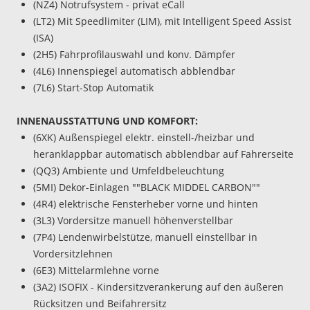
(NZ4) Notrufsystem - privat eCall
(LT2) Mit Speedlimiter (LIM), mit Intelligent Speed Assist
(ISA)
(2H5) Fahrprofilauswahl und konv. Dämpfer
(4L6) Innenspiegel automatisch abblendbar
(7L6) Start-Stop Automatik
INNENAUSSTATTUNG UND KOMFORT:
(6XK) Außenspiegel elektr. einstell-/heizbar und
heranklappbar automatisch abblendbar auf Fahrerseite
(QQ3) Ambiente und Umfeldbeleuchtung
(5MI) Dekor-Einlagen ""BLACK MIDDEL CARBON""
(4R4) elektrische Fensterheber vorne und hinten
(3L3) Vordersitze manuell höhenverstellbar
(7P4) Lendenwirbelstütze, manuell einstellbar in
Vordersitzlehnen
(6E3) Mittelarmlehne vorne
(3A2) ISOFIX - Kindersitzverankerung auf den äußeren
Rücksitzen und Beifahrersitz