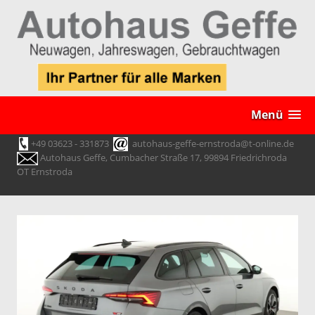
Menü
+49 03623 - 331873
autohaus-geffe-ernstroda@t-online.de
Autohaus Geffe, Cumbacher Straße 17, 99894 Friedrichroda
OT Ernstroda