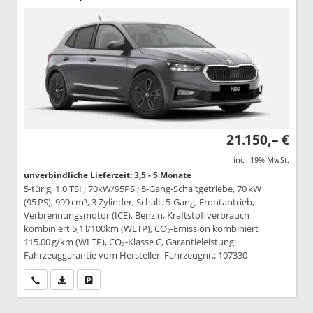
21.150,– €
incl. 19% MwSt.
unverbindliche Lieferzeit: 3,5 - 5 Monate
5-türig, 1.0 TSI ; 70kW/95PS ; 5-Gang-Schaltgetriebe, 70 kW
(95 PS), 999 cm³, 3 Zylinder, Schalt. 5-Gang, Frontantrieb,
Verbrennungsmotor (ICE), Benzin, Kraftstoffverbrauch
kombiniert 5,1 l/100km (WLTP), CO₂-Emission kombiniert
115.00 g/km (WLTP), CO₂-Klasse C, Garantieleistung:
Fahrzeuggarantie vom Hersteller, Fahrzeugnr.: 107330
Wir rufen Sie an
PDF-Datei, Fahrzeugexposé drucken
Drucken, parken oder vergleichen