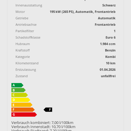
Innenausstattung
Schwarz
Motor
195 kW (265 PS), Automatik, Frontantrieb
Getriebe
Automatik
Antriebsachse
Frontantrieb
Partikelfilter
1
Schadstoffklasse
Euro 6
Hubraum
1.984 ccm
Kraftstoff
Benzin
Kategorie
Kombi
Kilometerstand
10 km
Erstzulassung
01.04.2026
Zustand
unfallfrei
Verbrauch kombiniert:
7,00 l/100km
Verbrauch Innenstadt:
10,70 l/100km
Verbrauch Stadtrand:
7,20 l/100km