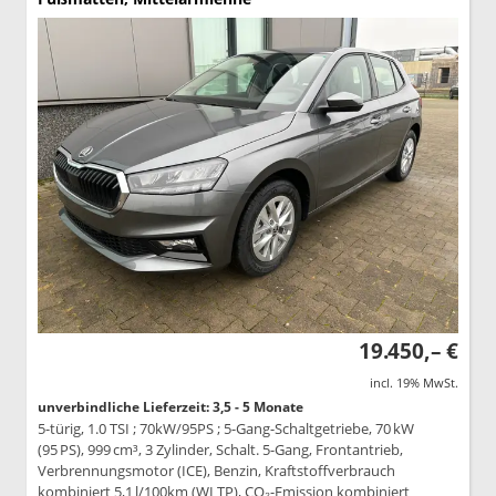
19.450,– €
incl. 19% MwSt.
unverbindliche Lieferzeit: 3,5 - 5 Monate
5-türig, 1.0 TSI ; 70kW/95PS ; 5-Gang-Schaltgetriebe, 70 kW
(95 PS), 999 cm³, 3 Zylinder, Schalt. 5-Gang, Frontantrieb,
Verbrennungsmotor (ICE), Benzin, Kraftstoffverbrauch
kombiniert 5,1 l/100km (WLTP), CO₂-Emission kombiniert