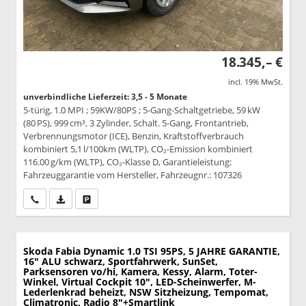
18.345,– €
incl. 19% MwSt.
unverbindliche Lieferzeit: 3,5 - 5 Monate
5-türig, 1.0 MPI ; 59KW/80PS ; 5-Gang-Schaltgetriebe, 59 kW
(80 PS), 999 cm³, 3 Zylinder, Schalt. 5-Gang, Frontantrieb,
Verbrennungsmotor (ICE), Benzin, Kraftstoffverbrauch
kombiniert 5,1 l/100km (WLTP), CO₂-Emission kombiniert
116.00 g/km (WLTP), CO₂-Klasse D, Garantieleistung:
Fahrzeuggarantie vom Hersteller, Fahrzeugnr.: 107326
Wir rufen Sie an
PDF-Datei, Fahrzeugexposé drucken
Drucken, parken oder vergleichen
Skoda Fabia
Dynamic 1.0 TSI 95PS, 5 JAHRE GARANTIE,
16" ALU schwarz, Sportfahrwerk, SunSet,
Parksensoren vo/hi, Kamera, Kessy, Alarm, Toter-
Winkel, Virtual Cockpit 10", LED-Scheinwerfer, M-
Lederlenkrad beheizt, NSW Sitzheizung, Tempomat,
Climatronic, Radio 8"+Smartlink