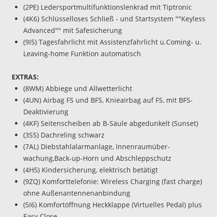
(2PE) Ledersportmultifunktionslenkrad mit Tiptronic
(4K6) Schlüsselloses Schließ - und Startsystem ""Keyless
Advanced"" mit Safesicherung
(9I5) Tagesfahrlicht mit Assistenzfahrlicht u.Coming- u.
Leaving-home Funktion automatisch
EXTRAS:
(8WM) Abbiege und Allwetterlicht
(4UN) Airbag FS und BFS, Knieairbag auf FS, mit BFS-
Deaktivierung
(4KF) Seitenscheiben ab B-Säule abgedunkelt (Sunset)
(3S5) Dachreling schwarz
(7AL) Diebstahlalarmanlage, Innenraumüber-
wachung,Back-up-Horn und Abschleppschutz
(4H5) Kindersicherung, elektrisch betätigt
(9ZQ) Komforttelefonie: Wireless Charging (fast charge)
ohne Außenantennenanbindung
(5I6) Komfortöffnung Heckklappe (Virtuelles Pedal) plus
Easy Close