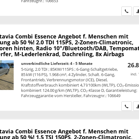
Fahrzeugnr.: 106653
Wir ru
tavia Combi
Essence Angebot f. Menschen mit
ng ab 50 %! 2.0 TDI 115PS, 2-Zonen-Climatronic,
oren hinten, Radio 10"/Bluetooth/DAB, Tempomat
fer, M-Lederlenkrad, Dachreling, 8x Airbags
unverbindliche Lieferzeit: 4 - 5 Monate
26.8
5-türig, 2.0 TDI ; 85KW/115PS ; 6-Gang-Schaltgetriebe,
85 kW (116 PS), 1.968 cm³, 4 Zylinder, Schalt. 6-Gang,
incl.
Frontantrieb, Verbrennungsmotor (ICE), Diesel,
Kraftstoffverbrauch kombiniert 4,7 l/100km (WLTP), CO₂-Emissi
kombiniert 124.00 g/km (WLTP), CO₂-Klasse D, Garantieleistung:
Fahrzeuggarantie vom Hersteller, Fahrzeugnr.: 106649
Wir ru
tavia Combi
Essence Angebot f. Menschen mit
ng ab 50 %! 1.5 TSI 150PS, 2-Zonen-Climatronic,