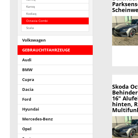
Parksens
Karoq
Scheinwer
Kodiaq
Octavia Combi
Scala
Volkswagen
GEBRAUCHTFAHRZEUGE
Audi
BMW
Cupra
Skoda Oc
Dacia
Behinder
16" Alufe
Ford
hinten, 
Multifun
Hyundai
Mercedes-Benz
Opel