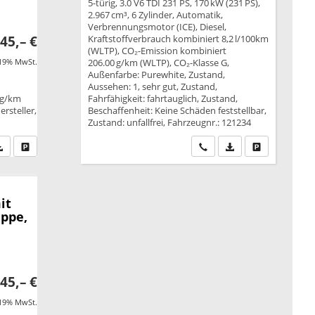
5-türig, 3.0 V6 TDI 231 PS, 170 kW (231 PS),
2.967 cm³, 6 Zylinder, Automatik,
Verbrennungsmotor (ICE), Diesel,
Kraftstoffverbrauch kombiniert 8,2 l/100km
45,– €
(WLTP), CO₂-Emission kombiniert
206.00 g/km (WLTP), CO₂-Klasse G,
 19% MwSt.
Außenfarbe: Purewhite, Zustand,
Aussehen: 1, sehr gut, Zustand,
Fahrfähigkeit: fahrtauglich, Zustand,
 g/km
Beschaffenheit: Keine Schäden feststellbar,
rsteller,
Zustand: unfallfrei, Fahrzeugnr.: 121234
Wir rufen Sie an
PDF-Datei, Fahrzeu
Drucken, park
fen Sie an
PDF-Datei, Fahrzeugexposé drucken
Drucken, parken oder vergleichen
it
appe,
45,– €
 19% MwSt.