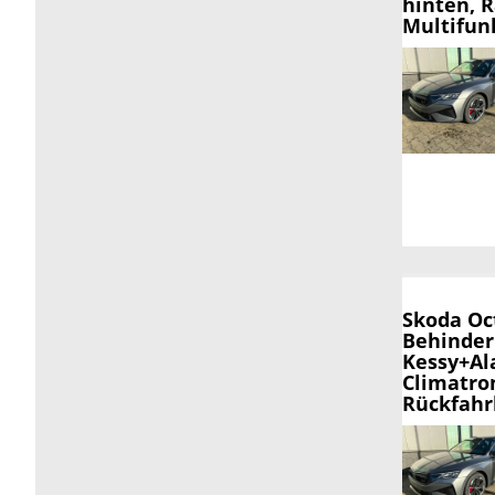
hinten, 
Multifun
Skoda Oc
Behinderu
Kessy+Al
Climatro
Rückfahr