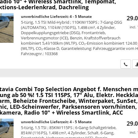
Radio 10" + Wireless Smartlink, Tempomat,
ktions-Lederlenkrad, Dachreling
unverbindliche Lieferzeit: 4 - 5 Monate
29.0
5-türig, 1.5 TSI Mild-Hybrid ; 110KW/150PS ; 7-Gang-DSG
(AUTOMATIK), 110 kW (150 PS), 1.498 cm³, 4 Zylinder,
incl.
Doppelkupplungsgetriebe (DSG), Frontantrieb,
Verbrennungsmotor (ICE), Benzin, Kraftstoffverbrauch
kombiniert 5,4 l/100km (WLTP), CO₂-Emission kombiniert 124.00
(WLTP), CO₂-Klasse D, Garantieleistung: Fahrzeuggarantie vom He
Fahrzeugnr.: 103368
Wir ru
tavia Combi
Top Selection Angebot f. Menschen m
ng ab 50 %! 1.5 TSI 115PS, 17" Alu, Elektr. Heckkl
arm, Beheizte Frontscheibe, Winterpaket, SunSet,
nic, LED-Scheinwerfer, Parksensoren vorn/hinten,
kamera, Radio 10" + Wireless Smartlink, ACC
unverbindliche Lieferzeit: 4 - 5 Monate
29.0
5-türig, 1.5 TSI ; 85KW/115PS ; 6-Gang-Schaltgetriebe,
85 kW (116 PS), 1.498 cm³, 4 Zylinder, Schalt. 6-Gang,
incl.