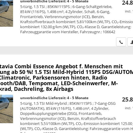
unverbindliche Lieferzeit: 4 - 5 Monate
24.8
5-türig, 1.5 TSI ; 85KW/115PS ; 6-Gang-Schaltgetriebe,
85 kW (116 PS), 1.498 cm³, 4 Zylinder, Schalt. 6-Gang,
incl.
Frontantrieb, Verbrennungsmotor (ICE), Benzin,
Kraftstoffverbrauch kombiniert 5,8 l/100km (WLTP), CO₂-Emissi
kombiniert 132.00 g/km (WLTP), CO₂-Klasse D, Garantieleistung:
Fahrzeuggarantie vom Hersteller, Fahrzeugnr.: 106642
Wir ru
tavia Combi
Essence Angebot f. Menschen mit
ung ab 50 %! 1.5 TSI Mild-Hybrid 115PS DSG/AUTO
Climatronic, Parksensoren hinten, Radio
tooth/DAB, Tempomat, LED-Scheinwerfer, M-
rad, Dachreling, 8x Airbags
unverbindliche Lieferzeit: 4 - 5 Monate
25.8
5-türig, 1.5 TSI Mild-Hybrid ; 85KW/115PS ; 7-Gang-DSG
(AUTOMATIK), 85 kW (116 PS), 1.498 cm³, 4 Zylinder,
incl.
Doppelkupplungsgetriebe (DSG), Frontantrieb,
Verbrennungsmotor (ICE), Benzin, Kraftstoffverbrauch
kombiniert 5,5 l/100km (WLTP), CO₂-Emission kombiniert 125.00
(WLTP), CO₂-Klasse D, Garantieleistung: Fahrzeuggarantie vom He