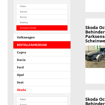
Fabia
Kamiq
Karoq
Kodiaq
Skoda Oc
Octavia Combi
Behinderu
Parksens
Volkswagen
Scheinwer
BESTELLFAHRZEUGE
Cupra
Dacia
Ford
Opel
Seat
Skoda
Skoda Oc
Fabia
Behinderu
Kamiq