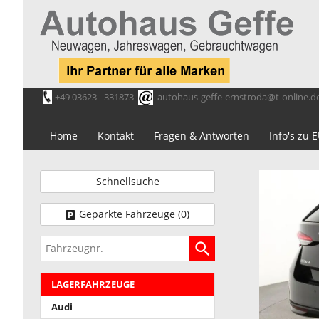
+49 03623 - 331873
autohaus-geffe-ernstroda@t-online.d
Home
Kontakt
Fragen & Antworten
Info's zu
Schnellsuche
Geparkte Fahrzeuge (
0
)
Fahrzeugnr.
LAGERFAHRZEUGE
Audi