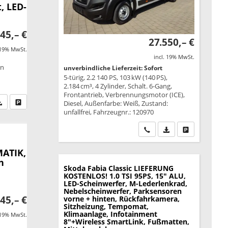
, LED-
45,– €
27.550,– €
 19% MwSt.
incl. 19% MwSt.
on
unverbindliche Lieferzeit: Sofort
5-türig, 2.2 140 PS, 103 kW (140 PS),
2.184 cm³, 4 Zylinder, Schalt. 6-Gang,
Frontantrieb, Verbrennungsmotor (ICE),
fen Sie an
PDF-Datei, Fahrzeugexposé drucken
Drucken, parken oder vergleichen
Diesel, Außenfarbe: Weiß, Zustand:
unfallfrei, Fahrzeugnr.: 120970
Wir rufen Sie an
PDF-Datei, Fahrzeu
Drucken, park
MATIK,
n
Skoda Fabia
Classic LIEFERUNG
KOSTENLOS! 1.0 TSI 95PS, 15" ALU,
LED-Scheinwerfer, M-Lederlenkrad,
Nebelscheinwerfer, Parksensoren
45,– €
vorne + hinten, Rückfahrkamera,
Sitzheizung, Tempomat,
Klimaanlage, Infotainment
 19% MwSt.
8"+Wireless SmartLink, Fußmatten,