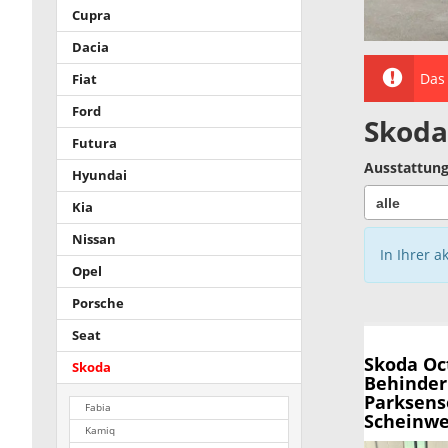
Cupra
Dacia
Das 
Fiat
Ford
Skoda
Futura
Ausstattung
Hyundai
Kia
Nissan
In Ihrer a
Opel
Porsche
Seat
Skoda Oc
Skoda
Behinderu
Parksens
Fabia
Scheinwer
Kamiq