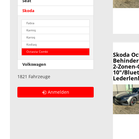
Seat
Skoda
Fabia
Kamiq
Karoq
Kodiaq
Octavia Combi
Skoda Oc
Behinder
Volkswagen
2-Zonen-
10"/Blue
1821 Fahrzeuge
Lederlenk
Anmelden