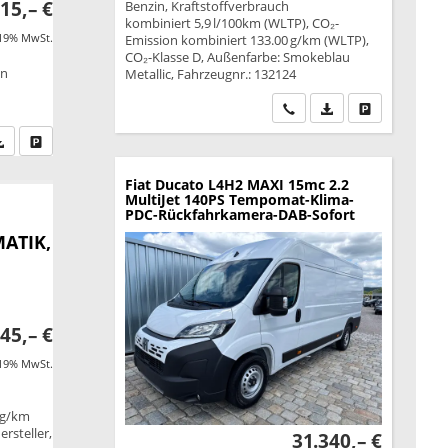
15,– €
Benzin, Kraftstoffverbrauch
kombiniert 5,9 l/100km (WLTP), CO₂-
 19% MwSt.
Emission kombiniert 133.00 g/km (WLTP),
CO₂-Klasse D, Außenfarbe: Smokeblau
on
Metallic, Fahrzeugnr.: 132124
Wir rufen Sie an
PDF-Datei, Fahrzeu
Drucken, park
fen Sie an
PDF-Datei, Fahrzeugexposé drucken
Drucken, parken oder vergleichen
Fiat Ducato
L4H2 MAXI 15mc 2.2
MultiJet 140PS Tempomat-Klima-
PDC-Rückfahrkamera-DAB-Sofort
MATIK,
45,– €
 19% MwSt.
 g/km
rsteller,
31.340,– €