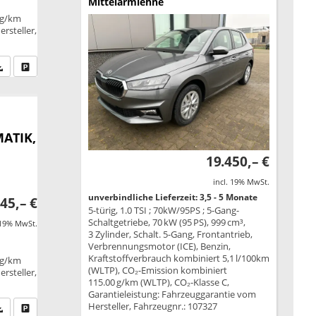
Mittelarmlehne
 g/km
rsteller,
fen Sie an
PDF-Datei, Fahrzeugexposé drucken
Drucken, parken oder vergleichen
MATIK,
19.450,– €
incl. 19% MwSt.
unverbindliche Lieferzeit: 3,5 - 5 Monate
45,– €
5-türig, 1.0 TSI ; 70kW/95PS ; 5-Gang-
Schaltgetriebe, 70 kW (95 PS), 999 cm³,
 19% MwSt.
3 Zylinder, Schalt. 5-Gang, Frontantrieb,
Verbrennungsmotor (ICE), Benzin,
Kraftstoffverbrauch kombiniert 5,1 l/100km
 g/km
(WLTP), CO₂-Emission kombiniert
rsteller,
115.00 g/km (WLTP), CO₂-Klasse C,
Garantieleistung: Fahrzeuggarantie vom
Hersteller, Fahrzeugnr.: 107327
fen Sie an
PDF-Datei, Fahrzeugexposé drucken
Drucken, parken oder vergleichen