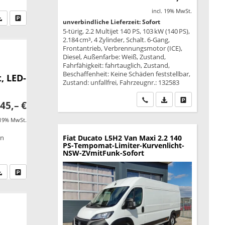
incl. 19% MwSt.
fen Sie an
PDF-Datei, Fahrzeugexposé drucken
Drucken, parken oder vergleichen
unverbindliche Lieferzeit: Sofort
5-türig, 2.2 Multijet 140 PS, 103 kW (140 PS),
2.184 cm³, 4 Zylinder, Schalt. 6-Gang,
Frontantrieb, Verbrennungsmotor (ICE),
Diesel, Außenfarbe: Weiß, Zustand,
Fahrfähigkeit: fahrtauglich, Zustand,
Beschaffenheit: Keine Schäden feststellbar,
, LED-
Zustand: unfallfrei, Fahrzeugnr.: 132583
Wir rufen Sie an
PDF-Datei, Fahrzeu
Drucken, park
45,– €
 19% MwSt.
on
Fiat Ducato
L5H2 Van Maxi 2.2 140
PS-Tempomat-Limiter-Kurvenlicht-
NSW-ZVmitFunk-Sofort
fen Sie an
PDF-Datei, Fahrzeugexposé drucken
Drucken, parken oder vergleichen