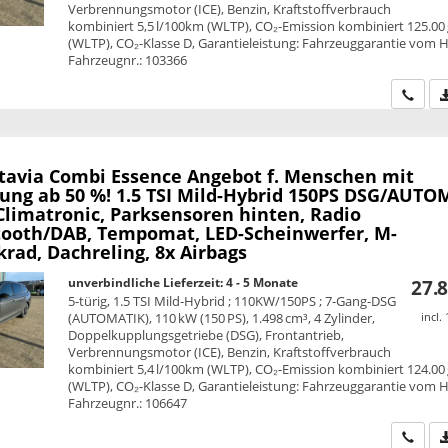
Verbrennungsmotor (ICE), Benzin, Kraftstoffverbrauch
kombiniert 5,5 l/100km (WLTP), CO₂-Emission kombiniert 125.00
(WLTP), CO₂-Klasse D, Garantieleistung: Fahrzeuggarantie vom He
Fahrzeugnr.: 103366
Wir ru
tavia Combi
Essence Angebot f. Menschen mit
ung ab 50 %! 1.5 TSI Mild-Hybrid 150PS DSG/AUTO
Climatronic, Parksensoren hinten, Radio
tooth/DAB, Tempomat, LED-Scheinwerfer, M-
rad, Dachreling, 8x Airbags
unverbindliche Lieferzeit: 4 - 5 Monate
27.8
5-türig, 1.5 TSI Mild-Hybrid ; 110KW/150PS ; 7-Gang-DSG
(AUTOMATIK), 110 kW (150 PS), 1.498 cm³, 4 Zylinder,
incl.
Doppelkupplungsgetriebe (DSG), Frontantrieb,
Verbrennungsmotor (ICE), Benzin, Kraftstoffverbrauch
kombiniert 5,4 l/100km (WLTP), CO₂-Emission kombiniert 124.00
(WLTP), CO₂-Klasse D, Garantieleistung: Fahrzeuggarantie vom He
Fahrzeugnr.: 106647
Wir ru