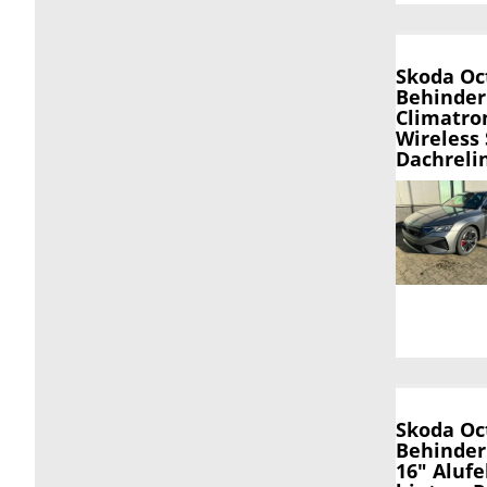
Skoda Oc
Behinderu
Climatron
Wireless
Dachreli
Skoda Oc
Behinder
16" Alufe