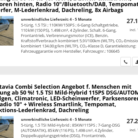
oren hinten, Radio 10"/Bluetooth/DAB, Tempomat
fer, M-Lederlenkrad, Dachreling, 8x Airbags
unverbindliche Lieferzeit: 4 - 5 Monate
27.1
5-türig, 1.5 TSI ; 110KW/150PS ; 6-Gang-Schaltgetriebe,
110 kW (150 PS), 1.498 cm³, 4 Zylinder, Schalt. 6-Gang,
incl.
Frontantrieb, Verbrennungsmotor (ICE), Benzin,
Kraftstoffverbrauch kombiniert 5,9 l/100km (WLTP), CO₂-Emissi
kombiniert 134.00 g/km (WLTP), CO₂-Klasse D, Garantieleistung:
Fahrzeuggarantie vom Hersteller, Fahrzeugnr.: 106645
Wir ru
tavia Combi
Selection Angebot f. Menschen mit
ung ab 50 %! 1.5 TSI Mild-Hybrid 115PS DSG/AUTO
lgen, Climatronic, LED-Scheinwerfer, Parksensore
Radio 10" + Wireless Smartlink, Tempomat,
ktions-Lederlenkrad, Dachreling
unverbindliche Lieferzeit: 4 - 5 Monate
27.2
5-türig, 1.5 TSI Mild-Hybrid ; 85KW/115PS ; 7-Gang-DSG
(AUTOMATIK), 85 kW (116 PS), 1.498 cm³, 4 Zylinder,
incl.
Doppelkupplungsgetriebe (DSG), Frontantrieb,