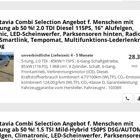
tavia Combi
Selection Angebot f. Menschen mit
ng ab 50 %! 2.0 TDI Diesel 115PS, 16" Alufelgen,
ic, LED-Scheinwerfer, Parksensoren hinten, Radio
 Smartlink, Tempomat, Multifunktions-Lederlenkr
ng
unverbindliche Lieferzeit: 4 - 5 Monate
28.3
5-türig, 2.0 TDI ; 85KW/115PS ; 6-Gang-Schaltgetriebe,
85 kW (116 PS), 1.968 cm³, 4 Zylinder, Schalt. 6-Gang,
incl.
Frontantrieb, Verbrennungsmotor (ICE), Diesel,
Kraftstoffverbrauch kombiniert 4,7 l/100km (WLTP), CO₂-Emissi
kombiniert 124.00 g/km (WLTP), CO₂-Klasse D, Garantieleistung:
Fahrzeuggarantie vom Hersteller, Fahrzeugnr.: 103369
Wir ru
tavia Combi
Selection Angebot f. Menschen mit
ung ab 50 %! 1.5 TSI Mild-Hybrid 150PS DSG/AUTO
lgen, Climatronic, LED-Scheinwerfer, Parksensore