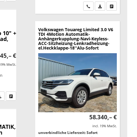
Wir rufen Sie an
PDF-Datei, Fahrzeu
Drucken, park
Volkswagen Touareg
Limited 3.0 V6
 10" +
TDI 4Motion Automatik-
ad,
Anhängerkupplung-Navi-Keyless-
ACC-Sitzheizung-Lenkradheizung-
el.Heckklappe-18''Alu-Sofort
45,– €
 19% MwSt.
on
fen Sie an
PDF-Datei, Fahrzeugexposé drucken
Drucken, parken oder vergleichen
58.340,– €
MATIK,
incl. 19% MwSt.
n
unverbindliche Lieferzeit: Sofort