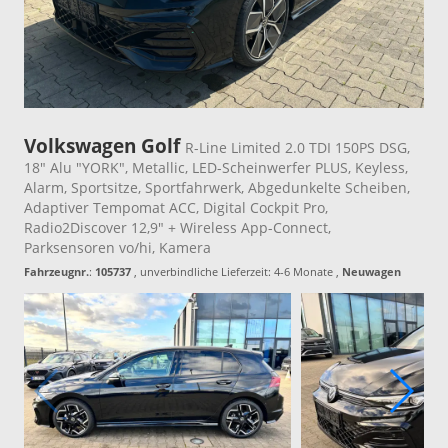
Volkswagen Golf
R-Line Limited 2.0 TDI 150PS DSG,
18" Alu "YORK", Metallic, LED-Scheinwerfer PLUS, Keyless,
Alarm, Sportsitze, Sportfahrwerk, Abgedunkelte Scheiben,
Adaptiver Tempomat ACC, Digital Cockpit Pro,
Radio2Discover 12,9" + Wireless App-Connect,
Parksensoren vo/hi, Kamera
Fahrzeugnr.
:
105737
, unverbindliche Lieferzeit: 4-6 Monate ,
Neuwagen