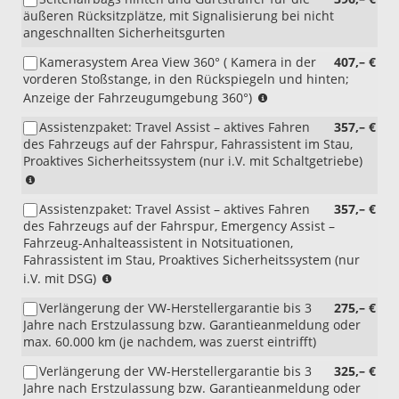
RDA)
äußeren Rücksitzplätze, mit Signalisierung bei nicht
angeschnallten Sicherheitsgurten
Kamerasystem Area View 360° ( Kamera in der
407,– €
vorderen Stoßstange, in den Rückspiegeln und hinten;
(nur
Anzeige der Fahrzeugumgebung 360°)
i.V.
Assistenzpaket: Travel Assist – aktives Fahren
357,– €
mit
des Fahrzeugs auf der Fahrspur, Fahrassistent im Stau,
RBB
Proaktives Sicherheitssystem (nur i.V. mit Schaltgetriebe)
oder
(i.V.
RDA)
mit
Assistenzpaket: Travel Assist – aktives Fahren
357,– €
Schaltgetriebe)
des Fahrzeugs auf der Fahrspur, Emergency Assist –
Fahrzeug-Anhalteassistent in Notsituationen,
Fahrassistent im Stau, Proaktives Sicherheitssystem (nur
(i.V.
i.V. mit DSG)
mit
Verlängerung der VW-Herstellergarantie bis 3
275,– €
DSG)
Jahre nach Erstzulassung bzw. Garantieanmeldung oder
max. 60.000 km (je nachdem, was zuerst eintrifft)
Verlängerung der VW-Herstellergarantie bis 3
325,– €
Jahre nach Erstzulassung bzw. Garantieanmeldung oder