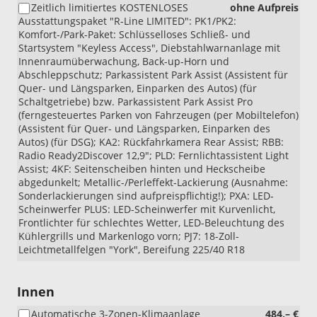
Zeitlich limitiertes KOSTENLOSES
ohne Aufpreis
eTSI
oder
Ausstattungspaket "R-Line LIMITED": PK1/PK2:
DSG)
Aktionspaket
Komfort-/Park-Paket: Schlüsselloses Schließ- und
Komfort)
Startsystem "Keyless Access", Diebstahlwarnanlage mit
Innenraumüberwachung, Back-up-Horn und
Abschleppschutz; Parkassistent Park Assist (Assistent für
Quer- und Längsparken, Einparken des Autos) (für
Schaltgetriebe) bzw. Parkassistent Park Assist Pro
(ferngesteuertes Parken von Fahrzeugen (per Mobiltelefon)
(Assistent für Quer- und Längsparken, Einparken des
Autos) (für DSG); KA2: Rückfahrkamera Rear Assist; RBB:
Radio Ready2Discover 12,9"; PLD: Fernlichtassistent Light
Assist; 4KF: Seitenscheiben hinten und Heckscheibe
abgedunkelt; Metallic-/Perleffekt-Lackierung (Ausnahme:
Sonderlackierungen sind aufpreispflichtig!); PXA: LED-
Scheinwerfer PLUS: LED-Scheinwerfer mit Kurvenlicht,
Frontlichter für schlechtes Wetter, LED-Beleuchtung des
Kühlergrills und Markenlogo vorn; PJ7: 18-Zoll-
Leichtmetallfelgen "York", Bereifung 225/40 R18
Innen
Automatische 3-Zonen-Klimaanlage
484,– €