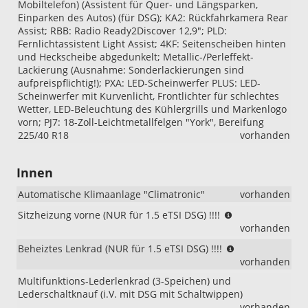
Mobiltelefon) (Assistent für Quer- und Längsparken,
Einparken des Autos) (für DSG); KA2: Rückfahrkamera Rear
Assist; RBB: Radio Ready2Discover 12,9"; PLD:
Fernlichtassistent Light Assist; 4KF: Seitenscheiben hinten
und Heckscheibe abgedunkelt; Metallic-/Perleffekt-
Lackierung (Ausnahme: Sonderlackierungen sind
aufpreispflichtig!); PXA: LED-Scheinwerfer PLUS: LED-
Scheinwerfer mit Kurvenlicht, Frontlichter für schlechtes
Wetter, LED-Beleuchtung des Kühlergrills und Markenlogo
vorn; PJ7: 18-Zoll-Leichtmetallfelgen "York", Bereifung
225/40 R18
vorhanden
Innen
Automatische Klimaanlage "Climatronic"
vorhanden
(NUR
Sitzheizung vorne (NUR für 1.5 eTSI DSG) !!!!
für
vorhanden
1.5
(NUR
Beheiztes Lenkrad (NUR für 1.5 eTSI DSG) !!!!
eTSI
für
vorhanden
DSG)
1.5
!!!!
Multifunktions-Lederlenkrad (3-Speichen) und
eTSI
Lederschaltknauf (i.V. mit DSG mit Schaltwippen)
DSG)
vorhanden