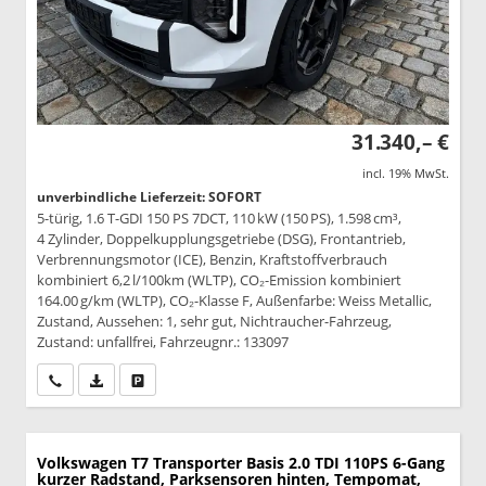
31.340,– €
incl. 19% MwSt.
unverbindliche Lieferzeit: SOFORT
5-türig, 1.6 T-GDI 150 PS 7DCT, 110 kW (150 PS), 1.598 cm³,
4 Zylinder, Doppelkupplungsgetriebe (DSG), Frontantrieb,
Verbrennungsmotor (ICE), Benzin, Kraftstoffverbrauch
kombiniert 6,2 l/100km (WLTP), CO₂-Emission kombiniert
164.00 g/km (WLTP), CO₂-Klasse F, Außenfarbe: Weiss Metallic,
Zustand, Aussehen: 1, sehr gut, Nichtraucher-Fahrzeug,
Zustand: unfallfrei, Fahrzeugnr.: 133097
Wir rufen Sie an
PDF-Datei, Fahrzeugexposé drucken
Drucken, parken oder vergleichen
Volkswagen T7 Transporter
Basis 2.0 TDI 110PS 6-Gang
kurzer Radstand, Parksensoren hinten, Tempomat,