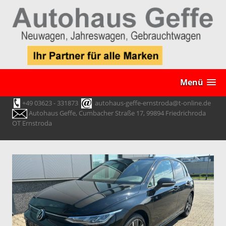
Menü
+49 03623 - 331873
autohaus-geffe-ernstroda@t-online.de
Autohaus Geffe, Cumbacher Straße 17, 99894 Friedrichroda
OT Ernstroda