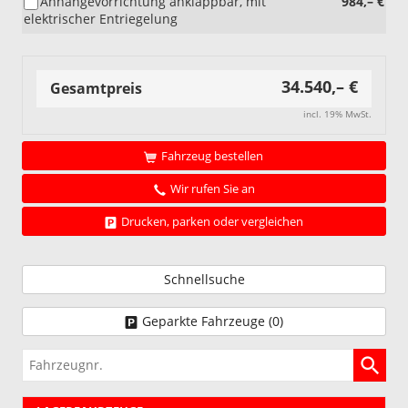
Anhängevorrichtung anklappbar, mit
984,– €
mit
elektrischer Entriegelung
eHybrid)
34.540,– €
Gesamtpreis
incl. 19% MwSt.
Fahrzeug bestellen
Wir rufen Sie an
Drucken, parken oder vergleichen
Schnellsuche
Geparkte Fahrzeuge (
0
)
Fahrzeugnr.