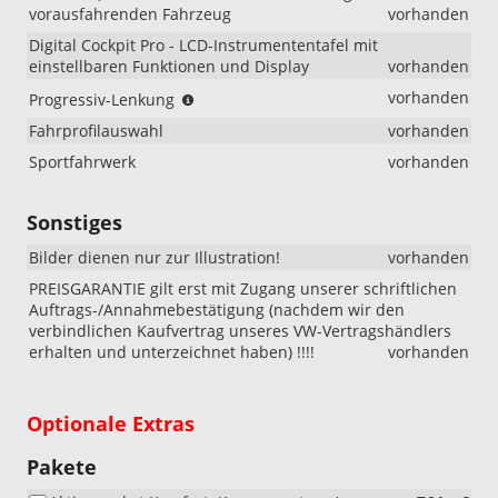
eHybrid)
vorausfahrenden Fahrzeug
vorhanden
Digital Cockpit Pro - LCD-Instrumententafel mit
einstellbaren Funktionen und Display
vorhanden
Die
vorhanden
Progressiv-Lenkung
Progressiv-
Fahrprofilauswahl
vorhanden
Lenkung
entlastet
Sportfahrwerk
vorhanden
den
Fahrer
Sonstiges
vom
Fahren.
Bilder dienen nur zur Illustration!
vorhanden
Im
Vergleich
PREISGARANTIE gilt erst mit Zugang unserer schriftlichen
zur
Auftrags-/Annahmebestätigung (nachdem wir den
herkömmlichen
verbindlichen Kaufvertrag unseres VW-Vertragshändlers
Lenkung
erhalten und unterzeichnet haben) !!!!
vorhanden
sind
weniger
Lenkradumdrehungen
Optionale Extras
erforderlich!
Pakete