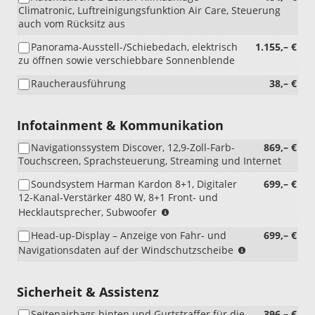
Climatronic, Luftreinigungsfunktion Air Care, Steuerung
auch vom Rücksitz aus
Panorama-Ausstell-/Schiebedach, elektrisch
1.155,– €
zu öffnen sowie verschiebbare Sonnenblende
Raucherausführung
38,– €
Infotainment & Kommunikation
Navigationssystem Discover, 12,9-Zoll-Farb-
869,– €
Touchscreen, Sprachsteuerung, Streaming und Internet
Soundsystem Harman Kardon 8+1, Digitaler
699,– €
12-Kanal-Verstärker 480 W, 8+1 Front- und
(nur
Hecklautsprecher, Subwoofer
i.V.
Head-up-Display – Anzeige von Fahr- und
699,– €
mit
(nur
Navigationsdaten auf der Windschutzscheibe
RBB
i.V.
oder
mit
RDA)
RBB
Sicherheit & Assistenz
oder
Seitenairbags hinten und Gurtstraffer für die
396,– €