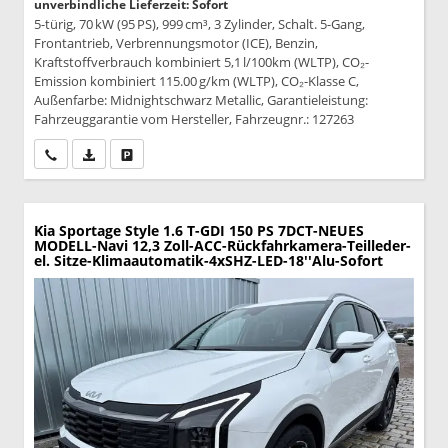
unverbindliche Lieferzeit: Sofort
5-türig, 70 kW (95 PS), 999 cm³, 3 Zylinder, Schalt. 5-Gang,
Frontantrieb, Verbrennungsmotor (ICE), Benzin,
Kraftstoffverbrauch kombiniert 5,1 l/100km (WLTP), CO₂-
Emission kombiniert 115.00 g/km (WLTP), CO₂-Klasse C,
Außenfarbe: Midnightschwarz Metallic, Garantieleistung:
Fahrzeuggarantie vom Hersteller, Fahrzeugnr.: 127263
Wir rufen Sie an
PDF-Datei, Fahrzeugexposé drucken
Drucken, parken oder vergleichen
Kia Sportage
Style 1.6 T-GDI 150 PS 7DCT-NEUES
MODELL-Navi 12,3 Zoll-ACC-Rückfahrkamera-Teilleder-
el. Sitze-Klimaautomatik-4xSHZ-LED-18''Alu-Sofort