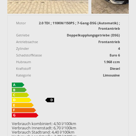
Motor
2.0 TDI ; 110KW/150PS ; 7-Gang-DSG (Automatik) ;
Frontantrieb
Getriebe
Doppelkupplungsgetriebe (DSG)
Antriebsachse
Frontantrieb
Zylinder
4
Schadstoffklasse
Euro 6
Hubraum
1.968 ccm
Kraftstoff
Diesel
Kategorie
Limousine
Verbrauch kombiniert:
4,50 l/100km
Verbrauch Innenstadt:
6,70 l/100km
Verbrauch Stadtrand:
4,40 l/100km