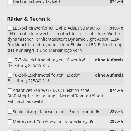
Dach in schwarz lackiert
374,– €
Räder & Technik
LED-Scheinwerfer IQ. Light: Adaptive Matrix-
919,– €
LED-Frontscheinwerfer, Frontlichter für schlechtes Wetter,
dynamischer Fernlichtasistent Dynamic Light Assist, LED-
Rückleuchten mit dynamischen Blinkern, LED-Beleuchtung
des Kühlergrills und Markenlogo vorn
17-Zoll-Leichtmetallfelgen "Coventry",
ohne Aufpreis
Bereifung 225/45 R17
18-Zoll-Leichtmetallfelgen "Leeds",
ohne Aufpreis
Bereifung 225/40 R18
Adaptives Fahrwerk DCC: Elektronische
874,– €
Stoßdämpfereinstellung – Normal/Komfort/Sport,
Fahrprofilauswahl
(nicht
396,– €
Schlechtwegefahrwerk, um 15mm erhöht
i.V.
(nicht
297,– €
Motor- und Getriebeschutzabdeckung
mit
i.V.
eHybrid)