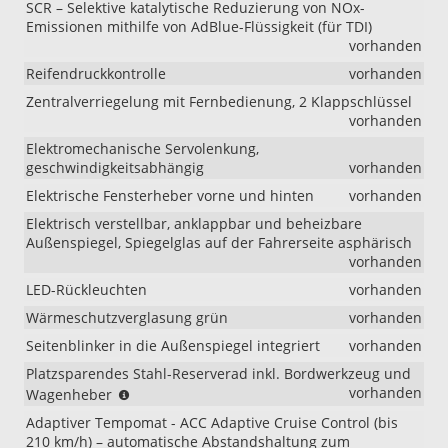
SCR – Selektive katalytische Reduzierung von NOx-
Emissionen mithilfe von AdBlue-Flüssigkeit (für TDI)
vorhanden
Reifendruckkontrolle
vorhanden
Zentralverriegelung mit Fernbedienung, 2 Klappschlüssel
vorhanden
Elektromechanische Servolenkung,
geschwindigkeitsabhängig
vorhanden
Elektrische Fensterheber vorne und hinten
vorhanden
Elektrisch verstellbar, anklappbar und beheizbare
Außenspiegel, Spiegelglas auf der Fahrerseite asphärisch
vorhanden
LED-Rückleuchten
vorhanden
Wärmeschutzverglasung grün
vorhanden
Seitenblinker in die Außenspiegel integriert
vorhanden
Platzsparendes Stahl-Reserverad inkl. Bordwerkzeug und
(nicht
vorhanden
Wagenheber
i.V.
Adaptiver Tempomat - ACC Adaptive Cruise Control (bis
mit
210 km/h) – automatische Abstandshaltung zum