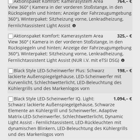
Aktionspaket Komfort: Kamerasystem Area
764,– €
View 360° ( Kamera in der vorderen Stoßstange, in den
Rückspiegeln und hinten; Anzeige der Fahrzeugumgebung
360°), Winterpaket: Sitzheizung vorne, Lenkradheizung,
(nicht
Fernlichtassistent Light Assist
i.V.
Aktionspaket Komfort: Kamerasystem Area
325,– €
mit
View 360° ( Kamera in der vorderen Stoßstange, in den
1.5
Rückspiegeln und hinten; Anzeige der Fahrzeugumgebung
eTSI
360°), Winterpaket: Sitzheizung vorne, Lenkradheizung,
DSG)
(NUR
Fernlichtassistent Light Assist (NUR i.V. mit eTSI DSG)
i.V.
Black Style LED-Scheinwerfer Plus: Schwarz
198,– €
mit
lackierte Außenspiegelgehäuse, LED-Scheinwerfer mit
1.5
Kurvenlicht, Schlechtwetterlicht, LED-Beleuchtung des
eTSI
Kühlergrills und des Markenlogos vorn
DSG)
Black Style LED-Scheinwerfer IQ. Light:
1.094,– €
Schwarz lackierte Außenspiegelgehäuse, Schwarze
Elemente an Kühlergrill und Scheinwerfer, Adaptive
Matrix-LED-Scheinwerfer, Schlechtwetterlicht, Dynamic
Light Assist - Fernlichtassistent, LED-Rückleuchten mit
dynamischen Blinkern, LED-Beleuchtung des Kühlergrills
und des Markenlogos vorn