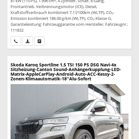
81 kW (110 PS), 1.996 cm³, 4 Zylinder, Schalt. 6-Gang,
Frontantrieb, Verbrennungsmotor (ICE), Diesel,
Kraftstoffverbrauch kombiniert 7,1 l/100km (WLTP), CO₂-
Emission kombiniert 186.00 g/km (WLTP), CO₂-Klasse G,
Garantieleistung: Fahrzeuggarantie vom Hersteller, Fahrzeugnr.:
111832
Wir rufen Sie an
PDF-Datei, Fahrzeugexposé drucken
Drucken, parken oder vergleichen
Skoda Karoq
Sportline 1,5 TSI 150 PS DSG Navi-4x
Sitzheizung-Canton Sound-Anhängerkupplung-LED-
Matrix-AppleCarPlay-Android-Auto-ACC-Kessy-2-
Zonen-Klimaautomatik-18''Alu-Sofort