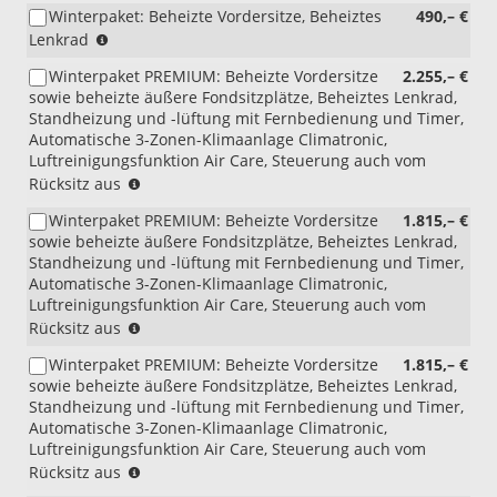
Winterpaket: Beheizte Vordersitze, Beheiztes
490,– €
(nicht
Lenkrad
für
Winterpaket PREMIUM: Beheizte Vordersitze
2.255,– €
1.5
sowie beheizte äußere Fondsitzplätze, Beheiztes Lenkrad,
eTSI
Standheizung und -lüftung mit Fernbedienung und Timer,
DSG)
Automatische 3-Zonen-Klimaanlage Climatronic,
Luftreinigungsfunktion Air Care, Steuerung auch vom
(nicht
Rücksitz aus
i.V.
Winterpaket PREMIUM: Beheizte Vordersitze
1.815,– €
mit
sowie beheizte äußere Fondsitzplätze, Beheiztes Lenkrad,
eHybrid)
Standheizung und -lüftung mit Fernbedienung und Timer,
Automatische 3-Zonen-Klimaanlage Climatronic,
Luftreinigungsfunktion Air Care, Steuerung auch vom
(nicht
Rücksitz aus
i.V.
Winterpaket PREMIUM: Beheizte Vordersitze
1.815,– €
mit
sowie beheizte äußere Fondsitzplätze, Beheiztes Lenkrad,
eHybrid)
Standheizung und -lüftung mit Fernbedienung und Timer,
(nur
Automatische 3-Zonen-Klimaanlage Climatronic,
i.V.
Luftreinigungsfunktion Air Care, Steuerung auch vom
mit
(nur
Rücksitz aus
Lederpolsterung
für
Vienna