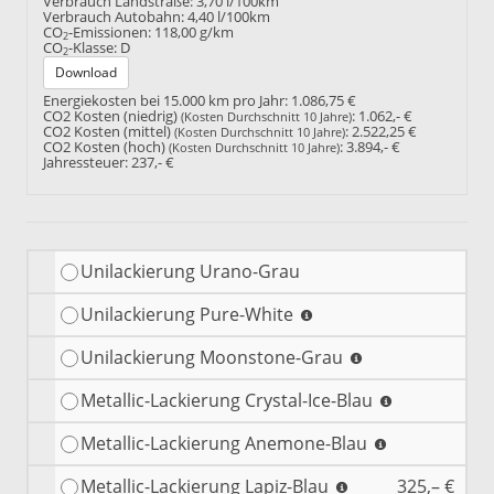
Verbrauch Landstraße:
3,70 l/100km
Verbrauch Autobahn:
4,40 l/100km
CO
-Emissionen:
118,00 g/km
2
CO
-Klasse:
D
2
Download
Energiekosten bei 15.000 km pro Jahr:
1.086,75 €
CO2 Kosten (niedrig)
:
1.062,- €
(Kosten Durchschnitt 10 Jahre)
CO2 Kosten (mittel)
:
2.522,25 €
(Kosten Durchschnitt 10 Jahre)
CO2 Kosten (hoch)
:
3.894,- €
(Kosten Durchschnitt 10 Jahre)
Jahressteuer:
237,- €
Unilackierung Urano-Grau
Unilackierung Pure-White
Unilackierung Moonstone-Grau
Metallic-Lackierung Crystal-Ice-Blau
Metallic-Lackierung Anemone-Blau
Metallic-Lackierung Lapiz-Blau
325,– €