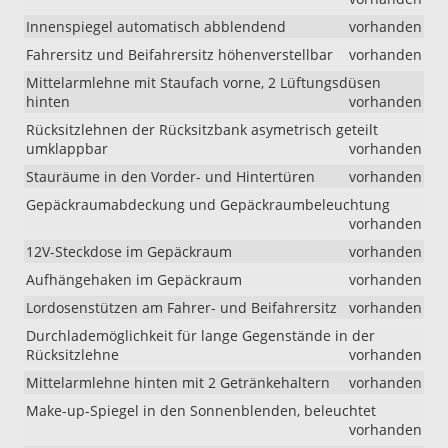
!!!!
Innenspiegel automatisch abblendend
vorhanden
Fahrersitz und Beifahrersitz höhenverstellbar
vorhanden
Mittelarmlehne mit Staufach vorne, 2 Lüftungsdüsen
hinten
vorhanden
Rücksitzlehnen der Rücksitzbank asymetrisch geteilt
umklappbar
vorhanden
Stauräume in den Vorder- und Hintertüren
vorhanden
Gepäckraumabdeckung und Gepäckraumbeleuchtung
vorhanden
12V-Steckdose im Gepäckraum
vorhanden
Aufhängehaken im Gepäckraum
vorhanden
Lordosenstützen am Fahrer- und Beifahrersitz
vorhanden
Durchlademöglichkeit für lange Gegenstände in der
Rücksitzlehne
vorhanden
Mittelarmlehne hinten mit 2 Getränkehaltern
vorhanden
Make-up-Spiegel in den Sonnenblenden, beleuchtet
vorhanden