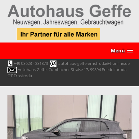
Menü
+49 03623 - 331873
autohaus-geffe-ernstroda@t-online.de
Autohaus Geffe, Cumbacher Straße 17, 99894 Friedrichroda
OT Ernstroda