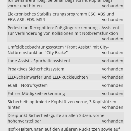
für Beifahrerairbag, Seitenairbags vorne, Kopfairbags
vorne und hinten
vorhanden
Elektronisches Stabilisierungsprogramm ESC, ABS und
EBV, ASR, EDS, MSR
vorhanden
Pedestrian Recognition: Fußgängererkennung - Assistent
zur Verhinderung von Kollisionen mit Notbremsfunktion
vorhanden
Umfeldbeobachtungssystem "Front Assist" mit City-
Notbremsfunktion "City Brake"
vorhanden
Lane Assist - Spurhalteassistent
vorhanden
Proaktives Sicherheitssystem
vorhanden
LED-Scheinwerfer und LED-Rückleuchten
vorhanden
eCall - Notrufsystem
vorhanden
Fahrer-Müdigkeitserkennung
vorhanden
Sicherheitsoptimierte Kopfstützen vorne, 3 Kopfstützen
hinten
vorhanden
Dreipunkt-Sicherheitsgurte an allen Sitzen, vorne
höhenverstellbar
vorhanden
Isofix-Halterungen auf den äußeren Rücksitzen sowie auf