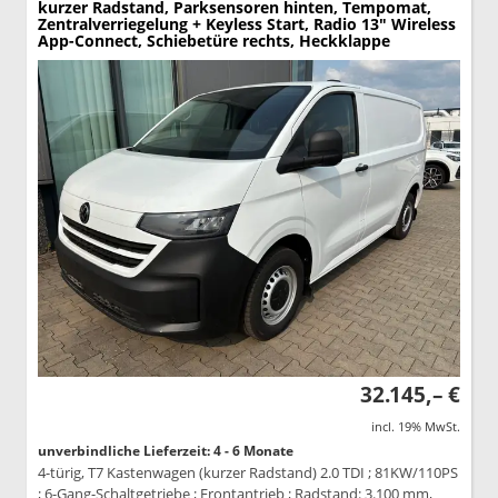
kurzer Radstand, Parksensoren hinten, Tempomat,
Zentralverriegelung + Keyless Start, Radio 13" Wireless
App-Connect, Schiebetüre rechts, Heckklappe
32.145,– €
incl. 19% MwSt.
unverbindliche Lieferzeit: 4 - 6 Monate
4-türig, T7 Kastenwagen (kurzer Radstand) 2.0 TDI ; 81KW/110PS
; 6-Gang-Schaltgetriebe ; Frontantrieb ; Radstand: 3.100 mm,