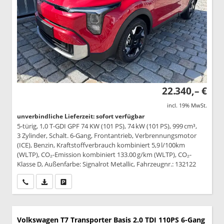
22.340,– €
incl. 19% MwSt.
unverbindliche Lieferzeit: sofort verfügbar
5-türig, 1,0 T-GDI GPF 74 KW (101 PS), 74 kW (101 PS), 999 cm³,
3 Zylinder, Schalt. 6-Gang, Frontantrieb, Verbrennungsmotor
(ICE), Benzin, Kraftstoffverbrauch kombiniert 5,9 l/100km
(WLTP), CO₂-Emission kombiniert 133.00 g/km (WLTP), CO₂-
Klasse D, Außenfarbe: Signalrot Metallic, Fahrzeugnr.: 132122
Wir rufen Sie an
PDF-Datei, Fahrzeugexposé drucken
Drucken, parken oder vergleichen
Volkswagen T7 Transporter
Basis 2.0 TDI 110PS 6-Gang