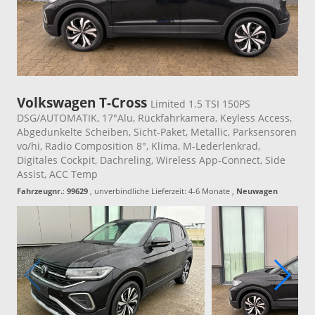
Volkswagen T-Cross
Limited 1.5 TSI 150PS
DSG/AUTOMATIK, 17"Alu, Rückfahrkamera, Keyless Access,
Abgedunkelte Scheiben, Sicht-Paket, Metallic, Parksensoren
vo/hi, Radio Composition 8", Klima, M-Lederlenkrad,
Digitales Cockpit, Dachreling, Wireless App-Connect, Side
Assist, ACC Temp
Fahrzeugnr.
:
99629
, unverbindliche Lieferzeit: 4-6 Monate ,
Neuwagen