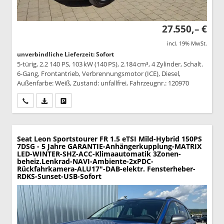
27.550,– €
incl. 19% MwSt.
unverbindliche Lieferzeit: Sofort
5-türig, 2.2 140 PS, 103 kW (140 PS), 2.184 cm³, 4 Zylinder, Schalt.
6-Gang, Frontantrieb, Verbrennungsmotor (ICE), Diesel,
Außenfarbe: Weiß, Zustand: unfallfrei, Fahrzeugnr.: 120970
Wir rufen Sie an
PDF-Datei, Fahrzeugexposé drucken
Drucken, parken oder vergleichen
Seat Leon Sportstourer
FR 1.5 eTSI Mild-Hybrid 150PS
7DSG - 5 Jahre GARANTIE-Anhängerkupplung-MATRIX
LED-WINTER-SHZ-ACC-Klimaautomatik 3Zonen-
beheiz.Lenkrad-NAVI-Ambiente-2xPDC-
Rückfahrkamera-ALU17"-DAB-elektr. Fensterheber-
RDKS-Sunset-USB-Sofort