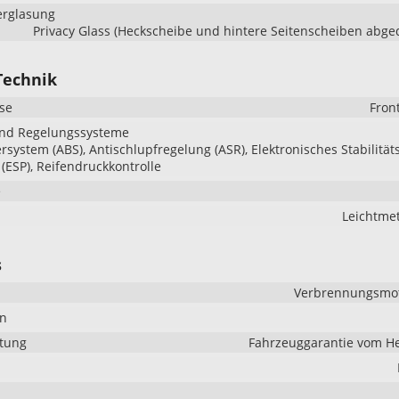
erglasung
Privacy Glass (Heckscheibe und hintere Seitenscheiben abge
Technik
se
Fron
und Regelungssysteme
ersystem (ABS), Antischlupfregelung (ASR), Elektronisches Stabilität
ESP), Reifendruckkontrolle
e
Leichtmet
s
Verbrennungsmoto
en
stung
Fahrzeuggarantie vom He