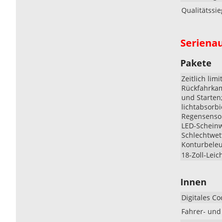
Qualitätssie
Seriena
Pakete
Zeitlich li
Rückfahrkame
und Starten
lichtabsorb
Regensensor
LED-Scheinw
Schlechtwett
Konturbeleu
18-Zoll-Leic
Innen
Digitales Co
Fahrer- und 