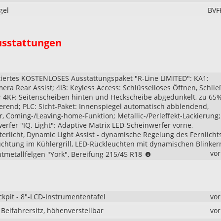
gel
BVF
usstattungen
mitiertes KOSTENLOSES Ausstattungspaket "R-Line LIMITED": KA1:
ra Rear Assist; 4I3: Keyless Access: Schlüsselloses Öffnen, Schli
; 4KF: Seitenscheiben hinten und Heckscheibe abgedunkelt, zu 65
ierend; PLC: Sicht-Paket: Innenspiegel automatisch abblendend,
, Coming-/Leaving-home-Funktion; Metallic-/Perleffekt-Lackierung;
erfer "IQ. Light": Adaptive Matrix LED-Scheinwerfer vorne,
erlicht, Dynamic Light Assist - dynamische Regelung des Fernlichts
chtung im Kühlergrill, LED-Rückleuchten mit dynamischen Blinkern
Wichtiger
vo
htmetallfelgen "York", Bereifung 215/45 R18
Hinweis
zur
Ausstattung
„R-
ckpit - 8"-LCD-Instrumententafel
vo
Line
Limited“:
Beifahrersitz, höhenverstellbar
vo
Beim