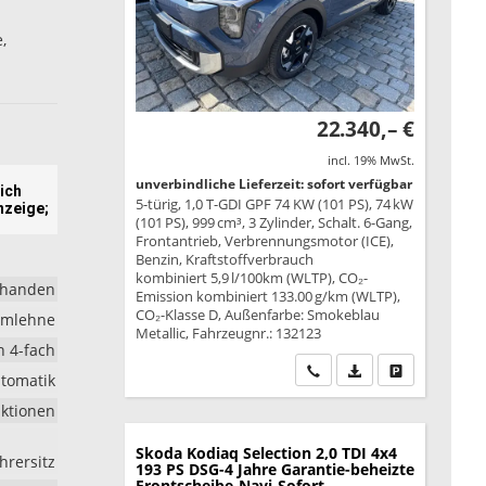
,
22.340,– €
incl. 19% MwSt.
unverbindliche Lieferzeit: sofort verfügbar
ich
5-türig, 1,0 T-GDI GPF 74 KW (101 PS), 74 kW
nzeige;
(101 PS), 999 cm³, 3 Zylinder, Schalt. 6-Gang,
Frontantrieb, Verbrennungsmotor (ICE),
Benzin, Kraftstoffverbrauch
kombiniert 5,9 l/100km (WLTP), CO₂-
rhanden
Emission kombiniert 133.00 g/km (WLTP),
CO₂-Klasse D, Außenfarbe: Smokeblau
rmlehne
Metallic, Fahrzeugnr.: 132123
h 4-fach
Wir rufen Sie an
PDF-Datei, Fahrzeu
Drucken, park
utomatik
nktionen
Skoda Kodiaq
Selection 2,0 TDI 4x4
hrersitz
193 PS DSG-4 Jahre Garantie-beheizte
Frontscheibe-Navi-Sofort