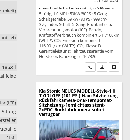
incl. 19% MwSt.
unverbindliche Lieferzeit: 3,5 - 5 Monate
dunkelt)
5-türig, 1.0 MPI ; 59KW/80PS ; 5-Gang-
Schaltgetriebe, 59 kW (80 PS), 999 cm³,
3 Zylinder, Schalt. 5-Gang, Frontantrieb,
Verbrennungsmotor (ICE), Benzin,
Kraftstoffverbrauch kombiniert 5,1 l/100km
tantrieb
(WLTP), CO₂-Emission kombiniert
116.00 g/km (WLTP), CO₂-Klasse D,
Garantieleistung: Fahrzeuggarantie vom
s-
Hersteller, Fahrzeugnr.: 107326
18 Zoll
Wir rufen Sie an
PDF-Datei, Fahrzeu
Drucken, park
allfelge
Kia Stonic
NEUES MODELL-Style-1,0
T-GDI GPF (101 PS )-Navi-Sitzheizung-
Rückfahrkamera-DAB-Tempomat-
r (ICE)
Sitzheizung-Fernlichtassistent-
2xPDC-Rückfahrkamera-sofort
5-türig
verfügbar
rsteller
Metallic
Stoff