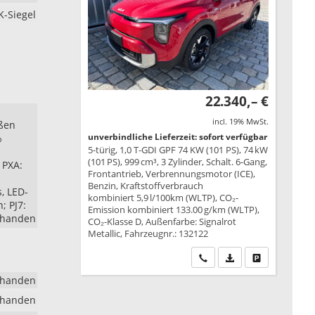
K-Siegel
22.340,– €
incl. 19% MwSt.
eßen
unverbindliche Lieferzeit: sofort verfügbar
%
5-türig, 1,0 T-GDI GPF 74 KW (101 PS), 74 kW
(101 PS), 999 cm³, 3 Zylinder, Schalt. 6-Gang,
 PXA:
Frontantrieb, Verbrennungsmotor (ICE),
Benzin, Kraftstoffverbrauch
, LED-
kombiniert 5,9 l/100km (WLTP), CO₂-
; PJ7:
Emission kombiniert 133.00 g/km (WLTP),
rhanden
CO₂-Klasse D, Außenfarbe: Signalrot
Metallic, Fahrzeugnr.: 132122
Wir rufen Sie an
PDF-Datei, Fahrzeu
Drucken, park
rhanden
rhanden