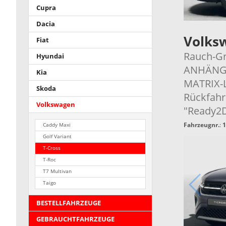
Cupra
Dacia
Volks
Fiat
Rauch-Gr
Hyundai
ANHÄNGE
Kia
MATRIX-L
Skoda
Rückfahr
Volkswagen
"Ready2D
Fahrzeugnr.
:
1
Caddy Maxi
Golf Variant
T-Cross
T-Roc
T7 Multivan
Taigo
BESTELLFAHRZEUGE
GEBRAUCHTFAHRZEUGE