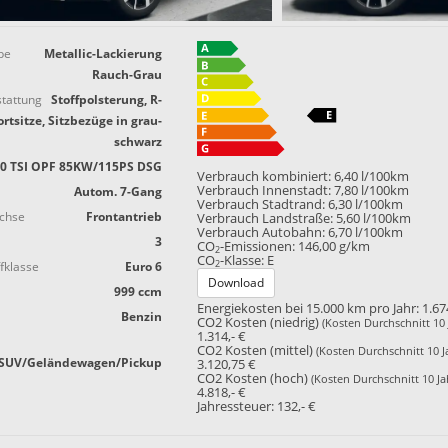
be
Metallic-Lackierung
Rauch-Grau
tattung
Stoffpolsterung, R-
rtsitze, Sitzbezüge in grau-
schwarz
.0 TSI OPF 85KW/115PS DSG
Verbrauch kombiniert:
6,40 l/100km
Verbrauch Innenstadt:
7,80 l/100km
Autom. 7-Gang
Verbrauch Stadtrand:
6,30 l/100km
achse
Frontantrieb
Verbrauch Landstraße:
5,60 l/100km
Verbrauch Autobahn:
6,70 l/100km
3
CO
-Emissionen:
146,00 g/km
2
CO
-Klasse:
E
2
fklasse
Euro 6
Download
999 ccm
Energiekosten bei 15.000 km pro Jahr:
1.67
Benzin
CO2 Kosten (niedrig)
(Kosten Durchschnitt 10 
1.314,- €
CO2 Kosten (mittel)
(Kosten Durchschnitt 10 J
SUV/Geländewagen/Pickup
3.120,75 €
CO2 Kosten (hoch)
(Kosten Durchschnitt 10 Ja
4.818,- €
Jahressteuer:
132,- €