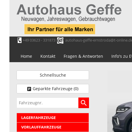
+49 03623 - 331873
autohaus-geffe-ernstroda@t-online.d
Home
Kontakt
Fragen & Antworten
Info's zu
Schnellsuche
Geparkte Fahrzeuge (
0
)
Fahrzeugnr.
LAGERFAHRZEUGE
VORLAUFFAHRZEUGE