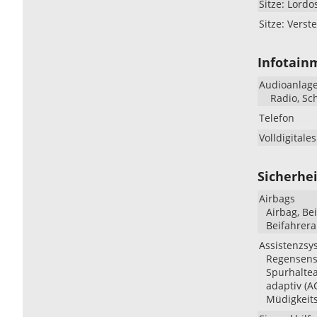
Sitze: Lordo
Sitze: Verste
Infotain
Audioanlag
Radio, Sc
Telefon
Volldigitale
Sicherhei
Airbags
Airbag, Be
Beifahrera
Assistenzsy
Regensenso
Spurhalte
adaptiv (A
Müdigkeit