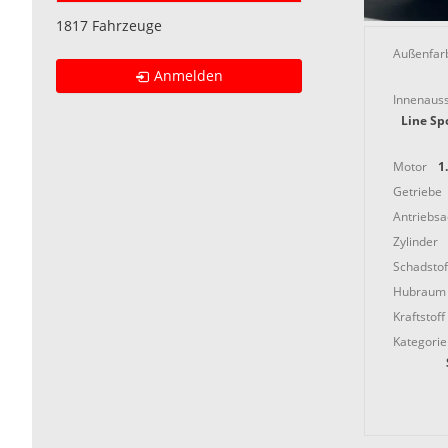
1817 Fahrzeuge
Außenfar
Anmelden
Innenauss
Line Spo
Motor
1
Getriebe
Antriebs
Zylinder
Schadstof
Hubraum
Kraftstoff
Kategorie