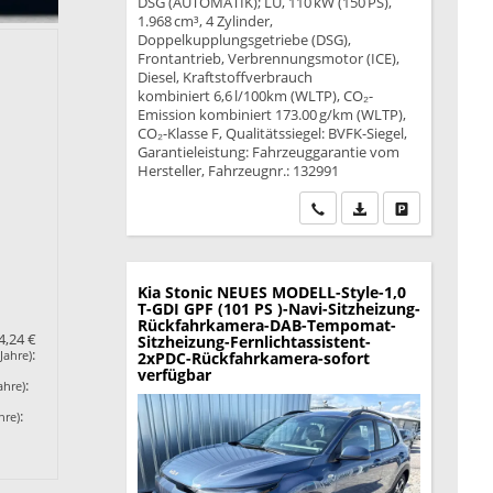
DSG (AUTOMATIK); LÜ, 110 kW (150 PS),
1.968 cm³, 4 Zylinder,
Doppelkupplungsgetriebe (DSG),
Frontantrieb, Verbrennungsmotor (ICE),
Diesel, Kraftstoffverbrauch
kombiniert 6,6 l/100km (WLTP), CO₂-
Emission kombiniert 173.00 g/km (WLTP),
CO₂-Klasse F, Qualitätssiegel: BVFK-Siegel,
Garantieleistung: Fahrzeuggarantie vom
Hersteller, Fahrzeugnr.: 132991
Wir rufen Sie an
PDF-Datei, Fahrzeu
Drucken, park
Kia Stonic
NEUES MODELL-Style-1,0
T-GDI GPF (101 PS )-Navi-Sitzheizung-
Rückfahrkamera-DAB-Tempomat-
4,24 €
Sitzheizung-Fernlichtassistent-
:
Jahre)
2xPDC-Rückfahrkamera-sofort
verfügbar
:
ahre)
:
hre)