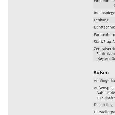
Einparkhilfe
Innenspiege
Lenkung
Lichttechnik
Pannenhilfe
Start/Stop-
Zentralverr
Zentralver
(Keyless G
Außen
Anhängerku
Außenspieg
Außenspieg
elektrisch 
Dachreling
Herstellerp