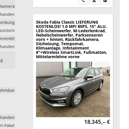
hrkamera
rhanden
Skoda Fabia
Classic LIEFERUNG
lenkung
KOSTENLOS! 1.0 MPI 80PS, 15" ALU,
ssistent
LED-Scheinwerfer, M-Lederlenkrad,
Nebelscheinwerfer, Parksensoren
nnenkit
vorn + hinten, Rückfahrkamera,
Sitzheizung, Tempomat,
rhanden
Klimaanlage, Infotainment
8"+Wireless SmartLink, Fußmatten,
Mittelarmlehne vorne
ng
ehmbar
rhanden
18.345,– €
rt-Paket