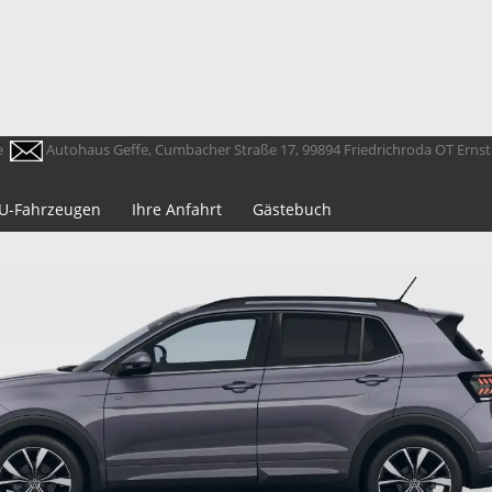
e
Autohaus Geffe, Cumbacher Straße 17, 99894 Friedrichroda OT Erns
 EU-Fahrzeugen
Ihre Anfahrt
Gästebuch