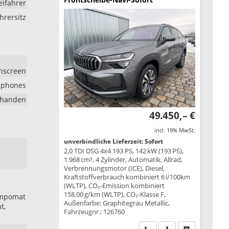
eifahrer
hrersitz
chscreen
rtphones
rhanden
49.450,– €
incl. 19% MwSt.
unverbindliche Lieferzeit: Sofort
2,0 TDI DSG 4x4 193 PS, 142 kW (193 PS),
1.968 cm³, 4 Zylinder, Automatik, Allrad,
Verbrennungsmotor (ICE), Diesel,
Kraftstoffverbrauch kombiniert 6 l/100km
(WLTP), CO₂-Emission kombiniert
158.00 g/km (WLTP), CO₂-Klasse F,
empomat
Außenfarbe: Graphitegrau Metallic,
t,
Fahrzeugnr.: 126760
Wir rufen Sie an
PDF-Datei, Fahrzeu
Drucken, park