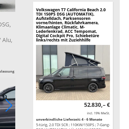
Volkswagen T7 California
Beach 2.0
TDI 150PS DSG (AUTOMATIK),
Aufstelldach, Parksensoren
vorne/hinten, Rückfahrkamera,
 DSG,
Klimaanlage Climatic, M-
Lederlenkrad, ACC Tempomat,
Digital Cockpit Pro, Schiebetüre
Alu,
links/rechts mit Zuziehhilfe
ulassung
52.830,– €
incl. 19% MwSt.
unverbindliche Lieferzeit: 4 - 6 Monate
5-türig, 2.0 TDI SCR ; 110KW/150PS ; 7-Gang-