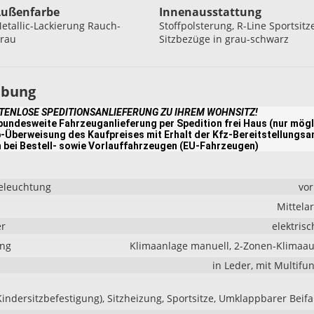
ußenfarbe
Innenausstattung
etallic-Lackierung Rauch-
Stoffpolsterung, R-Line Sportsitze
rau
Sitzbezüge in grau-schwarz
ibung
STENLOSE SPEDITIONSANLIEFERUNG ZU IHREM WOHNSITZ!
undesweite Fahrzeuganlieferung per Spedition frei Haus (nur mögl
-Überweisung des Kaufpreises mit Erhalt der Kfz-Bereitstellungsa
 bei Bestell- sowie Vorlauffahrzeugen (EU-Fahrzeugen)
eleuchtung
vo
Mittela
er
elektrisc
ung
Klimaanlage manuell, 2-Zonen-Klimaa
in Leder, mit Multifu
(Kindersitzbefestigung), Sitzheizung, Sportsitze, Umklappbarer Beifa