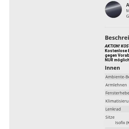
A
M
G
Beschre
AKTION! KO
Kostenlose b
gegen Vorab
NUR möglich
Innen
Ambiente-B
Armlehnen
Fensterheb
Klimatisier
Lenkrad
Sitze
Isofix 