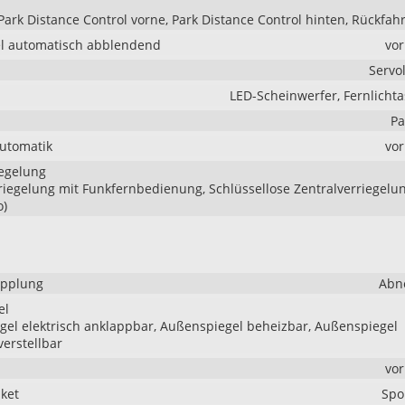
Park Distance Control vorne, Park Distance Control hinten, Rückfa
l automatisch abblendend
vo
Servo
LED-Scheinwerfer, Fernlichta
Pa
Automatik
vo
iegelung
riegelung mit Funkfernbedienung, Schlüssellose Zentralverriegelu
o)
pplung
Abn
el
el elektrisch anklappbar, Außenspiegel beheizbar, Außenspiegel
verstellbar
vo
aket
Spo