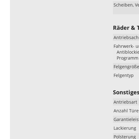
Scheiben, V
Räder & 
Antriebsach
Fahrwerk- 
Antiblocki
Programm (
Felgengröß
Felgentyp
Sonstige
Antriebsart
Anzahl Tür
Garantielei
Lackierung
Polsterung