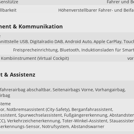
senstütze
Fahrer und B
llbarkeit
Höhenverstellbarer Fahrer- und Beifa
ment & Kommunikation
e
hnittstelle USB, Digitalradio DAB, Android Auto, Apple CarPlay, Tou
Freisprecheinrichtung, Bluetooth, Induktionsladen für Sma
s Kombiinstrument (Virtual Cockpit)
vo
t & Assistenz
ifahrerairbag abschaltbar, Seitenairbags Vorne, Vorhangairbag,
irbag
steme
r, Notbremsassistent (City-Safety), Berganfahrassistent,
assistent, Spurwechselassistent, Fußgängererkennung, Abstandst
CC), Verkehrzeichenerkennung, Toter-Winkel-Assistent, Stauassisten
serkennungs-Sensor, Notrufsystem, Abstandswarner