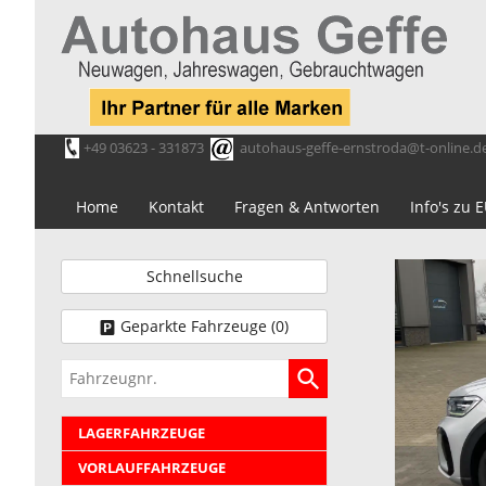
+49 03623 - 331873
autohaus-geffe-ernstroda@t-online.d
Home
Kontakt
Fragen & Antworten
Info's zu
Schnellsuche
Geparkte Fahrzeuge (
0
)
Fahrzeugnr.
LAGERFAHRZEUGE
VORLAUFFAHRZEUGE