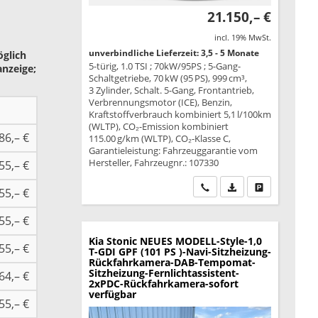
21.150,– €
incl. 19% MwSt.
unverbindliche Lieferzeit: 3,5 - 5 Monate
öglich
5-türig, 1.0 TSI ; 70kW/95PS ; 5-Gang-
anzeige;
Schaltgetriebe, 70 kW (95 PS), 999 cm³,
3 Zylinder, Schalt. 5-Gang, Frontantrieb,
Verbrennungsmotor (ICE), Benzin,
Kraftstoffverbrauch kombiniert 5,1 l/100km
(WLTP), CO₂-Emission kombiniert
86,– €
115.00 g/km (WLTP), CO₂-Klasse C,
Garantieleistung: Fahrzeuggarantie vom
Hersteller, Fahrzeugnr.: 107330
55,– €
Wir rufen Sie an
PDF-Datei, Fahrzeu
Drucken, park
55,– €
55,– €
Kia Stonic
NEUES MODELL-Style-1,0
55,– €
T-GDI GPF (101 PS )-Navi-Sitzheizung-
Rückfahrkamera-DAB-Tempomat-
Sitzheizung-Fernlichtassistent-
64,– €
2xPDC-Rückfahrkamera-sofort
verfügbar
55,– €