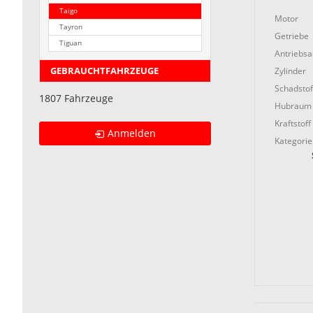
Taigo
Motor
Tayron
Getriebe
Tiguan
Antriebs
Zylinder
GEBRAUCHTFAHRZEUGE
Schadstof
1807 Fahrzeuge
Hubraum
Kraftstoff
Anmelden
Kategorie