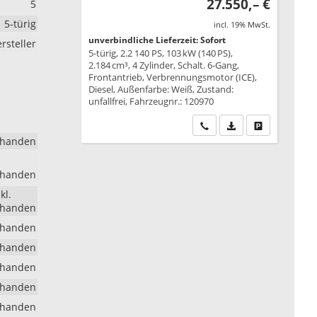
27.550,– €
5
5-türig
incl. 19% MwSt.
unverbindliche Lieferzeit: Sofort
rsteller
5-türig, 2.2 140 PS, 103 kW (140 PS),
2.184 cm³, 4 Zylinder, Schalt. 6-Gang,
Frontantrieb, Verbrennungsmotor (ICE),
Diesel, Außenfarbe: Weiß, Zustand:
unfallfrei, Fahrzeugnr.: 120970
Wir rufen Sie an
PDF-Datei, Fahrzeu
Drucken, park
rhanden
rhanden
kl.
rhanden
rhanden
rhanden
rhanden
rhanden
rhanden