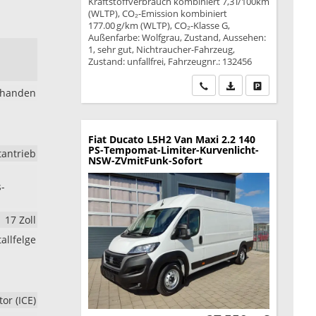
Kraftstoffverbrauch kombiniert 7,3 l/100km
(WLTP), CO₂-Emission kombiniert
177.00 g/km (WLTP), CO₂-Klasse G,
Außenfarbe: Wolfgrau, Zustand, Aussehen:
1, sehr gut, Nichtraucher-Fahrzeug,
Zustand: unfallfrei, Fahrzeugnr.: 132456
Wir rufen Sie an
PDF-Datei, Fahrzeu
Drucken, park
rhanden
Fiat Ducato
L5H2 Van Maxi 2.2 140
PS-Tempomat-Limiter-Kurvenlicht-
tantrieb
NSW-ZVmitFunk-Sofort
s-
17 Zoll
allfelge
r (ICE)