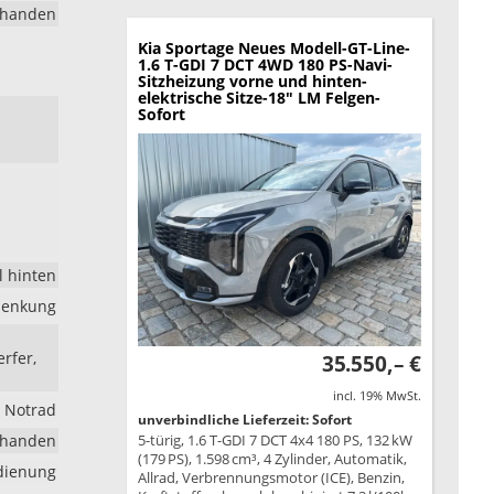
rhanden
Kia Sportage
Neues Modell-GT-Line-
1.6 T-GDI 7 DCT 4WD 180 PS-Navi-
Sitzheizung vorne und hinten-
elektrische Sitze-18" LM Felgen-
Sofort
l hinten
lenkung
rfer,
35.550,– €
incl. 19% MwSt.
Notrad
unverbindliche Lieferzeit: Sofort
rhanden
5-türig, 1.6 T-GDI 7 DCT 4x4 180 PS, 132 kW
(179 PS), 1.598 cm³, 4 Zylinder, Automatik,
edienung
Allrad, Verbrennungsmotor (ICE), Benzin,