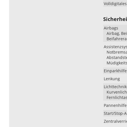
Volldigitale
Sicherhei
Airbags
Airbag, Be
Beifahrera
Assistenzsy
Notbremsas
Abstandst
Müdigkeit
Einparkhilfe
Lenkung
Lichttechnik
Kurvenlich
Fernlichta
Pannenhilfe
Start/Stop-
Zentralverr