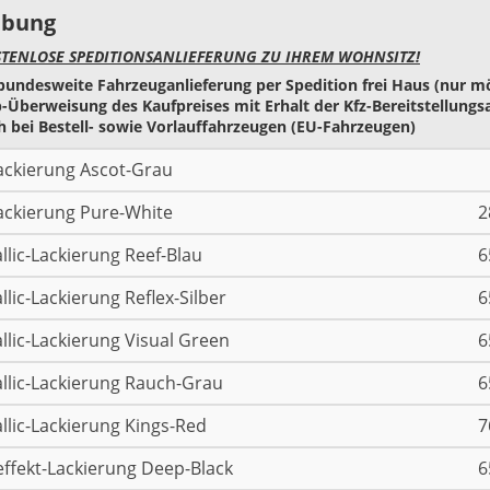
ibung
STENLOSE SPEDITIONSANLIEFERUNG ZU IHREM WOHNSITZ!
bundesweite Fahrzeuganlieferung per Spedition frei Haus (nur m
-Überweisung des Kaufpreises mit Erhalt der Kfz-Bereitstellungs
 bei Bestell- sowie Vorlauffahrzeugen (EU-Fahrzeugen)
ackierung Ascot-Grau
ackierung Pure-White
2
llic-Lackierung Reef-Blau
6
llic-Lackierung Reflex-Silber
6
llic-Lackierung Visual Green
6
llic-Lackierung Rauch-Grau
6
llic-Lackierung Kings-Red
7
effekt-Lackierung Deep-Black
6