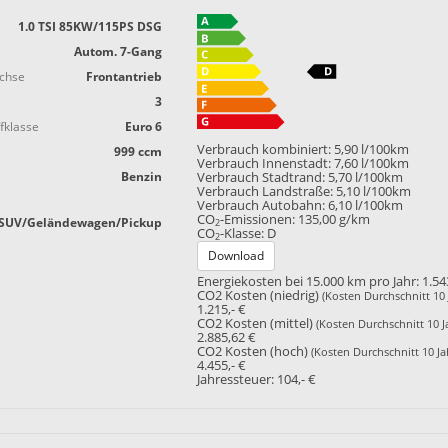
1.0 TSI 85KW/115PS DSG
Autom. 7-Gang
achse
Frontantrieb
3
fklasse
Euro 6
Verbrauch kombiniert:
5,90 l/100km
999 ccm
Verbrauch Innenstadt:
7,60 l/100km
Benzin
Verbrauch Stadtrand:
5,70 l/100km
Verbrauch Landstraße:
5,10 l/100km
Verbrauch Autobahn:
6,10 l/100km
CO
-Emissionen:
135,00 g/km
SUV/Geländewagen/Pickup
2
CO
-Klasse:
D
2
Download
Energiekosten bei 15.000 km pro Jahr:
1.54
CO2 Kosten (niedrig)
(Kosten Durchschnitt 10 
1.215,- €
CO2 Kosten (mittel)
(Kosten Durchschnitt 10 J
2.885,62 €
CO2 Kosten (hoch)
(Kosten Durchschnitt 10 Ja
4.455,- €
Jahressteuer:
104,- €