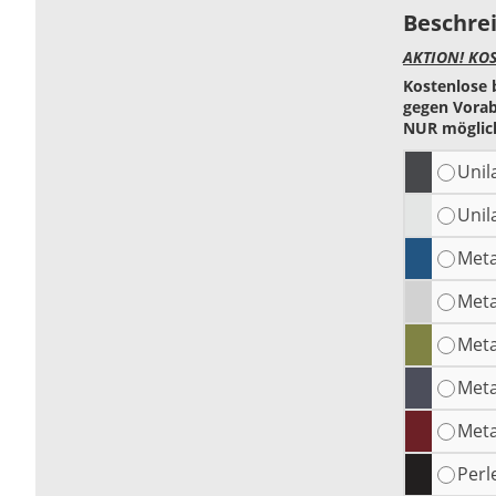
Beschre
AKTION! KO
Kostenlose 
gegen Vorab
NUR möglich
Unil
Unil
Meta
Meta
Meta
Meta
Meta
Perl