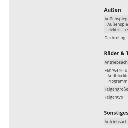
Außen
Außenspieg
Außenspieg
elektrisch 
Dachreling
Räder & 
Antriebsach
Fahrwerk- 
Antiblocki
Programm (
Felgengröß
Felgentyp
Sonstige
Antriebsart