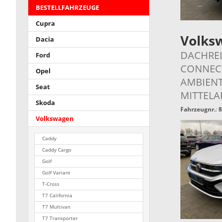
BESTELLFAHRZEUGE
Cupra
Volks
Dacia
DACHREL
Ford
CONNECT
Opel
AMBIENT
Seat
MITTELA
Skoda
Fahrzeugnr.
:
8
Volkswagen
Caddy
Caddy Cargo
Golf
Golf Variant
T-Cross
T7 California
T7 Multivan
T7 Transporter