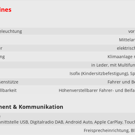
ines
eleuchtung
vo
Mittela
er
elektrisc
ung
Klimaanlage 
in Leder, mit Multifu
Isofix (Kindersitzbefestigung), S
senstütze
Fahrer und B
llbarkeit
Höhenverstellbarer Fahrer- und Beifa
ment & Kommunikation
e
hnittstelle USB, Digitalradio DAB, Android Auto, Apple CarPlay, Tou
Freisprecheinrichtung, B