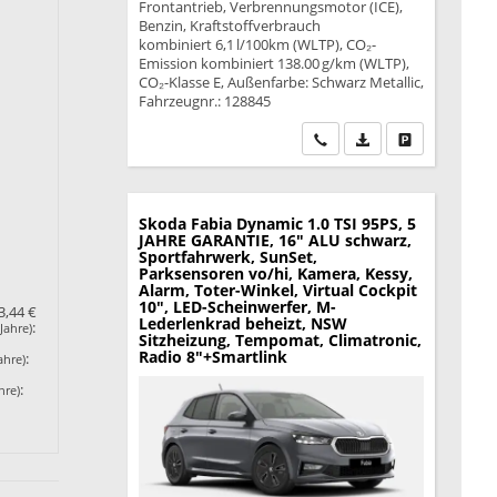
Frontantrieb, Verbrennungsmotor (ICE),
Benzin, Kraftstoffverbrauch
kombiniert 6,1 l/100km (WLTP), CO₂-
Emission kombiniert 138.00 g/km (WLTP),
CO₂-Klasse E, Außenfarbe: Schwarz Metallic,
Fahrzeugnr.: 128845
Wir rufen Sie an
PDF-Datei, Fahrzeu
Drucken, park
Skoda Fabia
Dynamic 1.0 TSI 95PS, 5
JAHRE GARANTIE, 16" ALU schwarz,
Sportfahrwerk, SunSet,
Parksensoren vo/hi, Kamera, Kessy,
Alarm, Toter-Winkel, Virtual Cockpit
10", LED-Scheinwerfer, M-
3,44 €
Lederlenkrad beheizt, NSW
:
Jahre)
Sitzheizung, Tempomat, Climatronic,
Radio 8"+Smartlink
:
ahre)
:
hre)