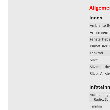
Allgeme
Innen
Ambiente-B
Armlehnen
Fensterheb
Klimatisier
Lenkrad
Sitze
Sitze: Lordo
Sitze: Verste
Infotain
Audioanlag
Radio, Sc
Telefon