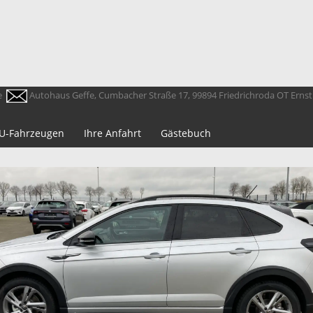
e
Autohaus Geffe, Cumbacher Straße 17, 99894 Friedrichroda OT Erns
 EU-Fahrzeugen
Ihre Anfahrt
Gästebuch