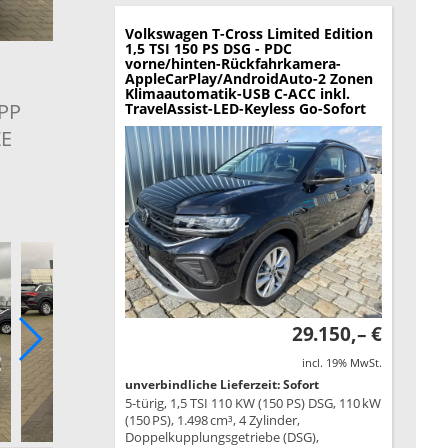
Volkswagen T-Cross
Limited Edition
1,5 TSI 150 PS DSG - PDC
vorne/hinten-Rückfahrkamera-
AppleCarPlay/AndroidAuto-2 Zonen
Klimaautomatik-USB C-ACC inkl.
PP
TravelAssist-LED-Keyless Go-Sofort
ZE
29.150,– €
incl. 19% MwSt.
unverbindliche Lieferzeit: Sofort
5-türig, 1,5 TSI 110 KW (150 PS) DSG, 110 kW
(150 PS), 1.498 cm³, 4 Zylinder,
Doppelkupplungsgetriebe (DSG),