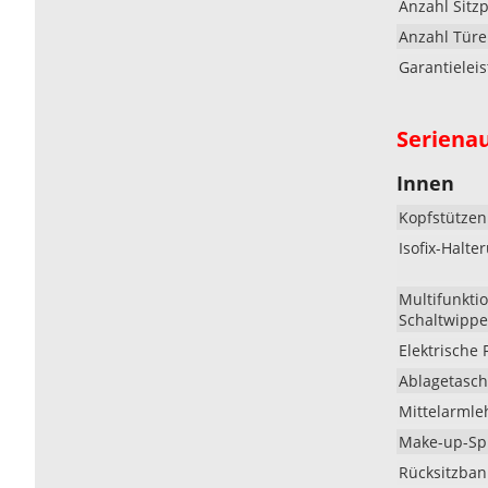
Anzahl Sitzp
Anzahl Tür
Garantielei
Seriena
Innen
Kopfstützen 
Isofix-Halt
Multifunktio
Schaltwippe
Elektrische
Ablagetasch
Mittelarmle
Make-up-Spi
Rücksitzban