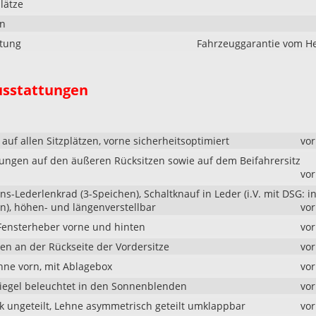
lätze
en
stung
Fahrzeuggarantie vom He
usstattungen
auf allen Sitzplätzen, vorne sicherheitsoptimiert
vo
erungen auf den äußeren Rücksitzen sowie auf dem Beifahrersitz
vo
ns-Lederlenkrad (3-Speichen), Schaltknauf in Leder (i.V. mit DSG: in
n), höhen- und längenverstellbar
vo
 Fensterheber vorne und hinten
vo
en an der Rückseite der Vordersitze
vo
hne vorn, mit Ablagebox
vo
egel beleuchtet in den Sonnenblenden
vo
k ungeteilt, Lehne asymmetrisch geteilt umklappbar
vo