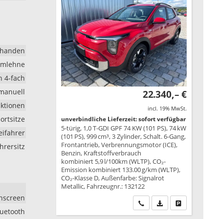
rhanden
rmlehne
h 4-fach
manuell
22.340,– €
nktionen
incl. 19% MwSt.
portsitze
unverbindliche Lieferzeit: sofort verfügbar
5-türig, 1,0 T-GDI GPF 74 KW (101 PS), 74 kW
eifahrer
(101 PS), 999 cm³, 3 Zylinder, Schalt. 6-Gang,
Frontantrieb, Verbrennungsmotor (ICE),
hrersitz
Benzin, Kraftstoffverbrauch
kombiniert 5,9 l/100km (WLTP), CO₂-
Emission kombiniert 133.00 g/km (WLTP),
CO₂-Klasse D, Außenfarbe: Signalrot
Metallic, Fahrzeugnr.: 132122
chscreen
Wir rufen Sie an
PDF-Datei, Fahrzeu
Drucken, park
luetooth