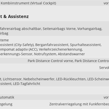
s Kombiinstrument (Virtual Cockpit)
vo
t & Assistenz
ifahrerairbag abschaltbar, Seitenairbags Vorne, Vorhangairbag,
irbag
steme
sistent (City-Safety), Berganfahrassistent, Spurhalteassistent,
empomat adaptiv (ACC), Verkehrzeichenerkennung,
serkennungs-Sensor, Notrufsystem, Abstandswarner
Park Distance Control vorne, Park Distance Contro
Servo
t, Lichtsensor, Nebelscheinwerfer, LED-Rückleuchten, LED-Scheinwe
ssistent, LED-Tagfahrlicht
Automatik
vo
iegelung
Zentralverriegelung mit Funkfernb