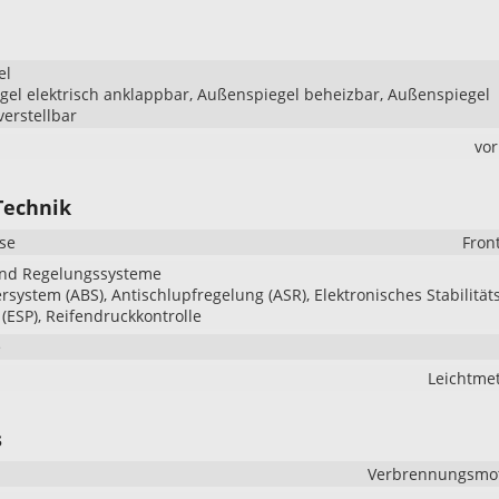
el
el elektrisch anklappbar, Außenspiegel beheizbar, Außenspiegel
verstellbar
vo
Technik
se
Fron
und Regelungssysteme
ersystem (ABS), Antischlupfregelung (ASR), Elektronisches Stabilität
ESP), Reifendruckkontrolle
e
Leichtmet
s
Verbrennungsmoto