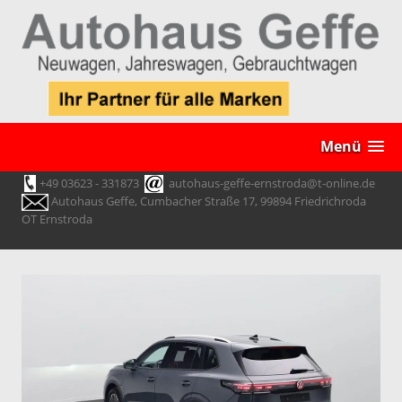
Menü
+49 03623 - 331873
autohaus-geffe-ernstroda@t-online.de
Autohaus Geffe, Cumbacher Straße 17, 99894 Friedrichroda
OT Ernstroda