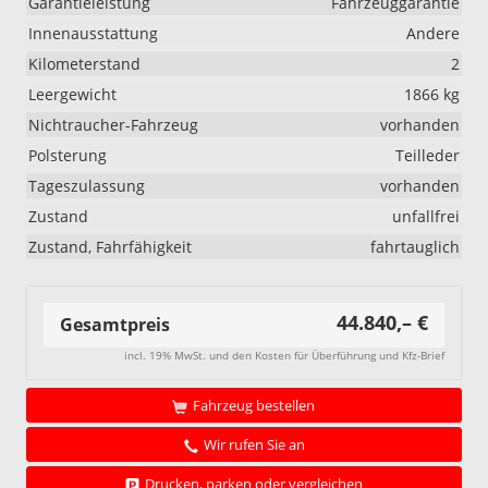
Garantieleistung
Fahrzeuggarantie
Innenausstattung
Andere
Kilometerstand
2
Leergewicht
1866 kg
Nichtraucher-Fahrzeug
vorhanden
Polsterung
Teilleder
Tageszulassung
vorhanden
Zustand
unfallfrei
Zustand, Fahrfähigkeit
fahrtauglich
44.840,– €
Gesamtpreis
incl. 19% MwSt. und den Kosten für Überführung und Kfz-Brief
Fahrzeug bestellen
Wir rufen Sie an
Drucken, parken oder vergleichen