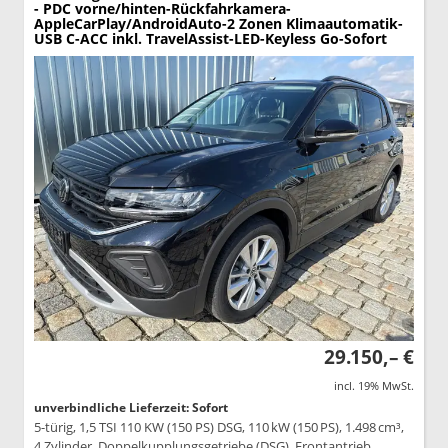
- PDC vorne/hinten-Rückfahrkamera-
AppleCarPlay/AndroidAuto-2 Zonen Klimaautomatik-
USB C-ACC inkl. TravelAssist-LED-Keyless Go-Sofort
29.150,– €
incl. 19% MwSt.
unverbindliche Lieferzeit: Sofort
5-türig, 1,5 TSI 110 KW (150 PS) DSG, 110 kW (150 PS), 1.498 cm³,
4 Zylinder, Doppelkupplungsgetriebe (DSG), Frontantrieb,