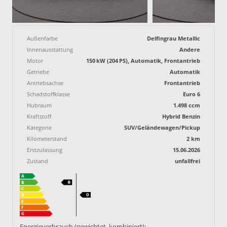
Außenfarbe
Delfingrau Metallic
Innenausstattung
Andere
Motor
150 kW (204 PS), Automatik, Frontantrieb
Getriebe
Automatik
Antriebsachse
Frontantrieb
Schadstoffklasse
Euro 6
Hubraum
1.498 ccm
Kraftstoff
Hybrid Benzin
Kategorie
SUV/Geländewagen/Pickup
Kilometerstand
2 km
Erstzulassung
15.06.2026
Zustand
unfallfrei
Energieverbrauch (gewichtet, kombiniert):