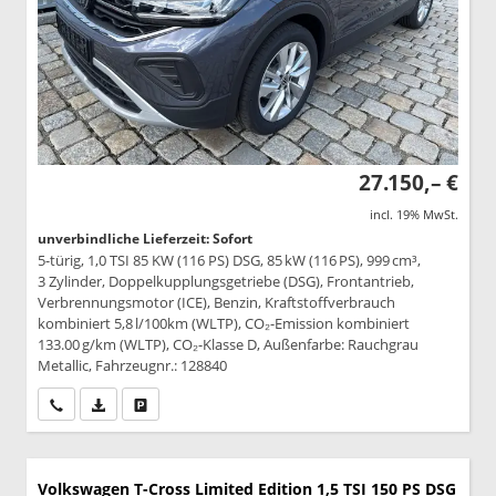
27.150,– €
incl. 19% MwSt.
unverbindliche Lieferzeit: Sofort
5-türig, 1,0 TSI 85 KW (116 PS) DSG, 85 kW (116 PS), 999 cm³,
3 Zylinder, Doppelkupplungsgetriebe (DSG), Frontantrieb,
Verbrennungsmotor (ICE), Benzin, Kraftstoffverbrauch
kombiniert 5,8 l/100km (WLTP), CO₂-Emission kombiniert
133.00 g/km (WLTP), CO₂-Klasse D, Außenfarbe: Rauchgrau
Metallic, Fahrzeugnr.: 128840
Wir rufen Sie an
PDF-Datei, Fahrzeugexposé drucken
Drucken, parken oder vergleichen
Volkswagen T-Cross
Limited Edition 1,5 TSI 150 PS DSG