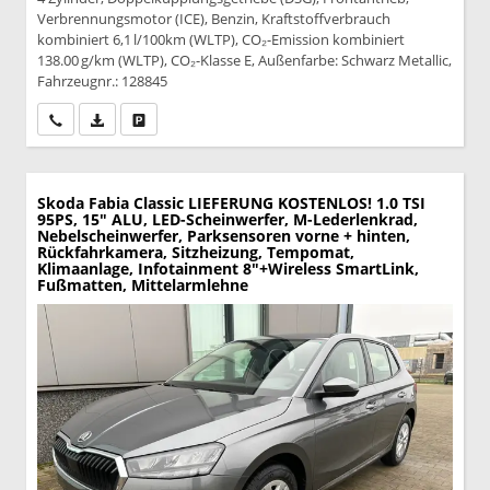
Verbrennungsmotor (ICE), Benzin, Kraftstoffverbrauch
kombiniert 6,1 l/100km (WLTP), CO₂-Emission kombiniert
138.00 g/km (WLTP), CO₂-Klasse E, Außenfarbe: Schwarz Metallic,
Fahrzeugnr.: 128845
Wir rufen Sie an
PDF-Datei, Fahrzeugexposé drucken
Drucken, parken oder vergleichen
Skoda Fabia
Classic LIEFERUNG KOSTENLOS! 1.0 TSI
95PS, 15" ALU, LED-Scheinwerfer, M-Lederlenkrad,
Nebelscheinwerfer, Parksensoren vorne + hinten,
Rückfahrkamera, Sitzheizung, Tempomat,
Klimaanlage, Infotainment 8"+Wireless SmartLink,
Fußmatten, Mittelarmlehne