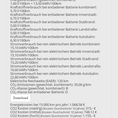
1,60 l/100km + 13,50 kWh/100km
Kraftstoffverbrauch bei entladener Batterie kombiniert:
5,70 l/100km
Kraftstoffverbrauch bei entladener Batterie Innenstadt:
6,70 l/100km
Kraftstoffverbrauch bei entladener Batterie Stadtrand:
5,00 l/100km
Kraftstoffverbrauch bei entladener Batterie Landstraße:
5,00 l/100km
Kraftstoffverbrauch bei entladener Batterie Autobahn:
6,30 l/100km
Stromverbrauch bei rein elektrischem Betrieb kombiniert:
15,10 kWh/100km
Stromverbrauch bei rein elektrischem Betrieb Innenstadt:
15,10 kWh/100km
Stromverbrauch bei rein elektrischem Betrieb Stadtrand:
15,20 kWh/100km
Stromverbrauch bei rein elektrischem Betrieb Landstraße:
16,60 kWh/100km
Stromverbrauch bei rein elektrischem Betrieb Autobahn:
22,80 kWh/100km
Elektrische Reichweite (EAER):
120 km
CO
-Emissionen (gewichtet, kombiniert):
35,00 g/km
2
CO
-Klasse (gewichtet, kombiniert):
B
2
CO
-Klasse bei entladener Batterie:
D
2
Download
Energiekosten bei 15.000 km pro Jahr:
1.068,58 €
CO2 Kosten (niedrig)
:
315,- €
(Kosten Durchschnitt 10 Jahre)
CO2 Kosten (mittel)
:
748,12 €
(Kosten Durchschnitt 10 Jahre)
CO2 Kosten (hoch)
:
1.155,- €
(Kosten Durchschnitt 10 Jahre)