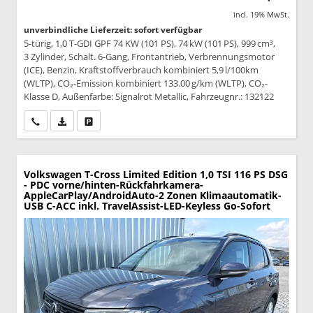
incl. 19% MwSt.
unverbindliche Lieferzeit: sofort verfügbar
5-türig, 1,0 T-GDI GPF 74 KW (101 PS), 74 kW (101 PS), 999 cm³,
3 Zylinder, Schalt. 6-Gang, Frontantrieb, Verbrennungsmotor
(ICE), Benzin, Kraftstoffverbrauch kombiniert 5,9 l/100km
(WLTP), CO₂-Emission kombiniert 133.00 g/km (WLTP), CO₂-
Klasse D, Außenfarbe: Signalrot Metallic, Fahrzeugnr.: 132122
Wir rufen Sie an
PDF-Datei, Fahrzeugexposé drucken
Drucken, parken oder vergleichen
Volkswagen T-Cross
Limited Edition 1,0 TSI 116 PS DSG
- PDC vorne/hinten-Rückfahrkamera-
AppleCarPlay/AndroidAuto-2 Zonen Klimaautomatik-
USB C-ACC inkl. TravelAssist-LED-Keyless Go-Sofort