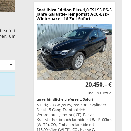
Seat Ibiza
Edition Plus-1,0 TSI 95 PS-5
Jahre Garantie-Tempomat ACC-LED-
Winterpaket-16 Zoll-Sofort
 sofort
amen, um
20.450,– €
incl. 19% MwSt.
unverbindliche Lieferzeit: Sofort
5-türig, 70 kW (95 PS), 999 cm³, 3 Zylinder,
Schalt. 5-Gang, Frontantrieb,
Verbrennungsmotor (ICE), Benzin,
Kraftstoffverbrauch kombiniert 5,1 l/100km
(WLTP), CO₂-Emission kombiniert
115.00 g/km (WLTP), CO₂-Klasse C,