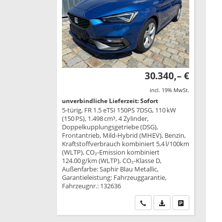
30.340,– €
incl. 19% MwSt.
unverbindliche Lieferzeit: Sofort
5-türig, FR 1.5 eTSI 150PS 7DSG, 110 kW
(150 PS), 1.498 cm³, 4 Zylinder,
Doppelkupplungsgetriebe (DSG),
Frontantrieb, Mild-Hybrid (MHEV), Benzin,
Kraftstoffverbrauch kombiniert 5,4 l/100km
(WLTP), CO₂-Emission kombiniert
124.00 g/km (WLTP), CO₂-Klasse D,
Außenfarbe: Saphir Blau Metallic,
Garantieleistung: Fahrzeuggarantie,
Fahrzeugnr.: 132636
Wir rufen Sie an
PDF-Datei, Fahrzeu
Drucken, park