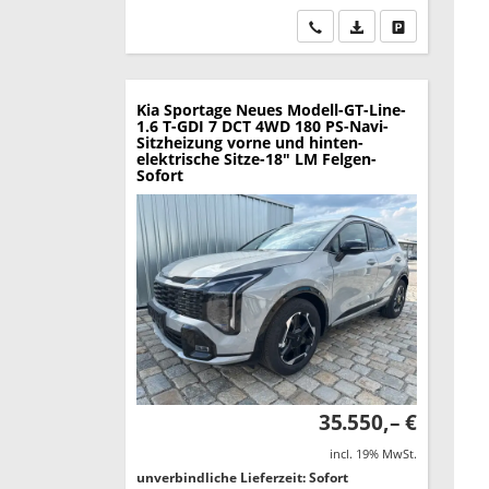
Wir rufen Sie an
PDF-Datei, Fahrzeu
Drucken, park
Kia Sportage
Neues Modell-GT-Line-
1.6 T-GDI 7 DCT 4WD 180 PS-Navi-
Sitzheizung vorne und hinten-
elektrische Sitze-18" LM Felgen-
Sofort
35.550,– €
incl. 19% MwSt.
unverbindliche Lieferzeit: Sofort