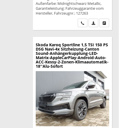
Außenfarbe: Midnightschwarz Metallic,
Garantieleistung: Fahrzeuggarantie vom
Hersteller, Fahrzeugnr.: 127263
Wir rufen Sie an
PDF-Datei, Fahrzeu
Drucken, park
Skoda Karoq
Sportline 1,5 TSI 150 PS
DSG Navi-4x Sitzheizung-Canton
Sound-Anhängerkupplung-LED-
Matrix-AppleCarPlay-Android-Auto-
ACC-Kessy-2-Zonen-Klimaautomatik-
18''Alu-Sofort