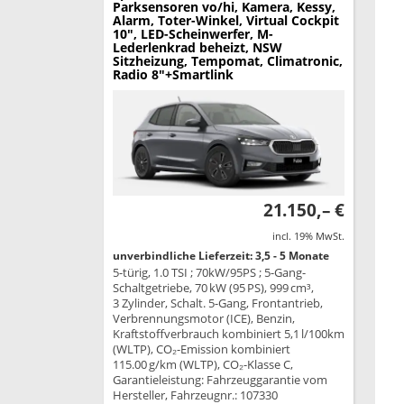
Parksensoren vo/hi, Kamera, Kessy,
Alarm, Toter-Winkel, Virtual Cockpit
10", LED-Scheinwerfer, M-
Lederlenkrad beheizt, NSW
Sitzheizung, Tempomat, Climatronic,
Radio 8"+Smartlink
21.150,– €
incl. 19% MwSt.
unverbindliche Lieferzeit: 3,5 - 5 Monate
5-türig, 1.0 TSI ; 70kW/95PS ; 5-Gang-
Schaltgetriebe, 70 kW (95 PS), 999 cm³,
3 Zylinder, Schalt. 5-Gang, Frontantrieb,
Verbrennungsmotor (ICE), Benzin,
Kraftstoffverbrauch kombiniert 5,1 l/100km
(WLTP), CO₂-Emission kombiniert
115.00 g/km (WLTP), CO₂-Klasse C,
Garantieleistung: Fahrzeuggarantie vom
Hersteller, Fahrzeugnr.: 107330