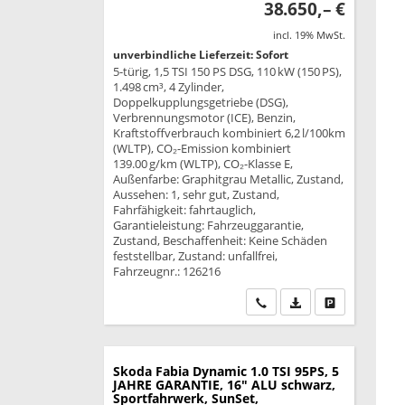
38.650,– €
incl. 19% MwSt.
unverbindliche Lieferzeit: Sofort
5-türig, 1,5 TSI 150 PS DSG, 110 kW (150 PS),
1.498 cm³, 4 Zylinder,
Doppelkupplungsgetriebe (DSG),
Verbrennungsmotor (ICE), Benzin,
Kraftstoffverbrauch kombiniert 6,2 l/100km
(WLTP), CO₂-Emission kombiniert
139.00 g/km (WLTP), CO₂-Klasse E,
Außenfarbe: Graphitgrau Metallic, Zustand,
Aussehen: 1, sehr gut, Zustand,
Fahrfähigkeit: fahrtauglich,
Garantieleistung: Fahrzeuggarantie,
Zustand, Beschaffenheit: Keine Schäden
feststellbar, Zustand: unfallfrei,
Fahrzeugnr.: 126216
Wir rufen Sie an
PDF-Datei, Fahrzeu
Drucken, park
Skoda Fabia
Dynamic 1.0 TSI 95PS, 5
JAHRE GARANTIE, 16" ALU schwarz,
Sportfahrwerk, SunSet,