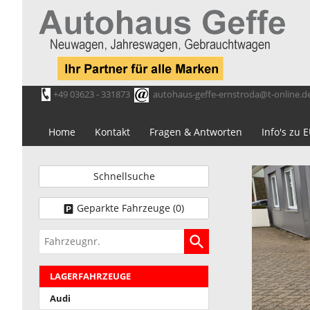
+49 03623 - 331873
autohaus-geffe-ernstroda@t-online.d
Home
Kontakt
Fragen & Antworten
Info's zu
Schnellsuche
Geparkte Fahrzeuge (
0
)
Fahrzeugnr.
LAGERFAHRZEUGE
Audi