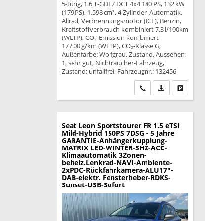
5-türig, 1.6 T-GDI 7 DCT 4x4 180 PS, 132 kW
(179 PS), 1.598 cm³, 4 Zylinder, Automatik,
Allrad, Verbrennungsmotor (ICE), Benzin,
Kraftstoffverbrauch kombiniert 7,3 l/100km
(WLTP), CO₂-Emission kombiniert
177.00 g/km (WLTP), CO₂-Klasse G,
Außenfarbe: Wolfgrau, Zustand, Aussehen:
1, sehr gut, Nichtraucher-Fahrzeug,
Zustand: unfallfrei, Fahrzeugnr.: 132456
Wir rufen Sie an
PDF-Datei, Fahrzeu
Drucken, park
Seat Leon Sportstourer
FR 1.5 eTSI
Mild-Hybrid 150PS 7DSG - 5 Jahre
GARANTIE-Anhängerkupplung-
MATRIX LED-WINTER-SHZ-ACC-
Klimaautomatik 3Zonen-
beheiz.Lenkrad-NAVI-Ambiente-
2xPDC-Rückfahrkamera-ALU17"-
DAB-elektr. Fensterheber-RDKS-
Sunset-USB-Sofort