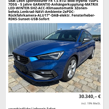
Seat Leon Sportstourer
FR 1.5 eTSI Mild-Hybrid 150PS
7DSG - 5 Jahre GARANTIE-Anhängerkupplung-MATRIX
LED-WINTER-SHZ-ACC-Klimaautomatik 3Zonen-
beheiz.Lenkrad-NAVI-Ambiente-2xPDC-
Rückfahrkamera-ALU17"-DAB-elektr. Fensterheber-
RDKS-Sunset-USB-Sofort
30.340,– €
incl. 19% MwSt.
unverbindliche Lieferzeit: Sofort