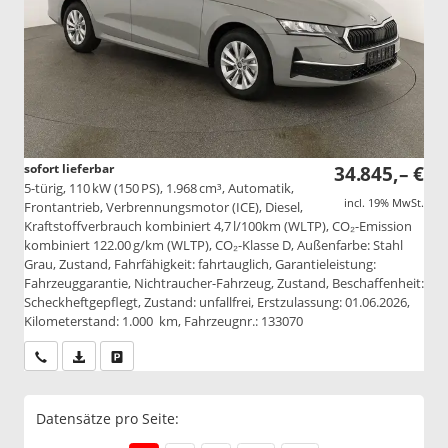
sofort lieferbar
34.845,– €
5-türig, 110 kW (150 PS), 1.968 cm³, Automatik,
incl. 19% MwSt.
Frontantrieb, Verbrennungsmotor (ICE), Diesel,
Kraftstoffverbrauch kombiniert 4,7 l/100km (WLTP), CO₂-Emission
kombiniert 122.00 g/km (WLTP), CO₂-Klasse D, Außenfarbe: Stahl
Grau, Zustand, Fahrfähigkeit: fahrtauglich, Garantieleistung:
Fahrzeuggarantie, Nichtraucher-Fahrzeug, Zustand, Beschaffenheit:
Scheckheftgepflegt, Zustand: unfallfrei, Erstzulassung: 01.06.2026,
Kilometerstand: 1.000 km, Fahrzeugnr.: 133070
Wir rufen Sie an
PDF-Datei, Fahrzeugexposé drucken
Drucken, parken oder vergleichen
Datensätze pro Seite: