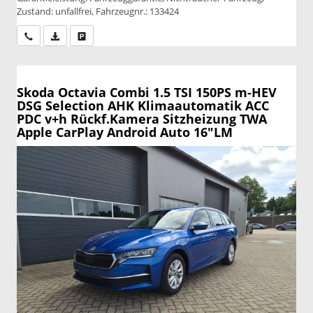
Zustand: unfallfrei, Fahrzeugnr.: 133424
Wir rufen Sie an
PDF-Datei, Fahrzeugexposé drucken
Drucken, parken oder vergleichen
Skoda Octavia Combi
1.5 TSI 150PS m-HEV
DSG Selection AHK Klimaautomatik ACC
PDC v+h Rückf.Kamera Sitzheizung TWA
Apple CarPlay Android Auto 16"LM