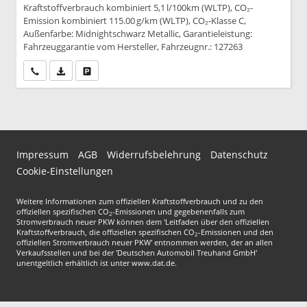
Kraftstoffverbrauch kombiniert 5,1 l/100km (WLTP), CO₂-
Emission kombiniert 115.00 g/km (WLTP), CO₂-Klasse C,
Außenfarbe: Midnightschwarz Metallic, Garantieleistung:
Fahrzeuggarantie vom Hersteller, Fahrzeugnr.: 127263
Wir rufen Sie an
PDF-Datei, Fahrzeugexposé drucken
Drucken, parken oder vergleichen
Impressum
AGB
Widerrufsbelehrung
Datenschutz
Cookie-Einstellungen
Weitere Informationen zum offiziellen Kraftstoffverbrauch und zu den
offiziellen spezifischen CO
-Emissionen und gegebenenfalls zum
2
Stromverbrauch neuer PKW können dem 'Leitfaden über den offiziellen
Kraftstoffverbrauch, die offiziellen spezifischen CO
-Emissionen und den
2
offiziellen Stromverbrauch neuer PKW' entnommen werden, der an allen
Verkaufsstellen und bei der 'Deutschen Automobil Treuhand GmbH'
unentgeltlich erhältlich ist unter www.dat.de.