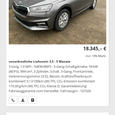
18.345,– €
incl. 19% MwSt.
unverbindliche Lieferzeit: 3,5 - 5 Monate
5-türig, 1.0 MPI ; 59KW/80PS ; 5-Gang-Schaltgetriebe, 59 kW
(80 PS), 999 cm³, 3 Zylinder, Schalt. 5-Gang, Frontantrieb,
Verbrennungsmotor (ICE), Benzin, Kraftstoffverbrauch
kombiniert 5,1 l/100km (WLTP), CO₂-Emission kombiniert
116.00 g/km (WLTP), CO₂-Klasse D, Garantieleistung:
Fahrzeuggarantie vom Hersteller, Fahrzeugnr.: 107326
Wir rufen Sie an
PDF-Datei, Fahrzeugexposé drucken
Drucken, parken oder vergleichen