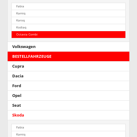
Fabia
Kamiq
Karoq
Kodiaq
Octavia Combi
Volkswagen
BESTELLFAHRZEUGE
Cupra
Dacia
Ford
Opel
Seat
Skoda
Fabia
Kamiq