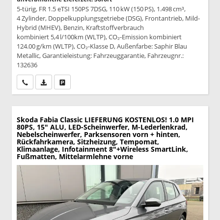
5-türig, FR 1.5 eTSI 150PS 7DSG, 110 kW (150 PS), 1.498 cm³,
4 Zylinder, Doppelkupplungsgetriebe (DSG), Frontantrieb, Mild-
Hybrid (MHEV), Benzin, Kraftstoffverbrauch
kombiniert 5,4 l/100km (WLTP), CO₂-Emission kombiniert
124.00 g/km (WLTP), CO₂-Klasse D, Außenfarbe: Saphir Blau
Metallic, Garantieleistung: Fahrzeuggarantie, Fahrzeugnr.:
132636
Wir rufen Sie an
PDF-Datei, Fahrzeugexposé drucken
Drucken, parken oder vergleichen
Skoda Fabia
Classic LIEFERUNG KOSTENLOS! 1.0 MPI
80PS, 15" ALU, LED-Scheinwerfer, M-Lederlenkrad,
Nebelscheinwerfer, Parksensoren vorn + hinten,
Rückfahrkamera, Sitzheizung, Tempomat,
Klimaanlage, Infotainment 8"+Wireless SmartLink,
Fußmatten, Mittelarmlehne vorne