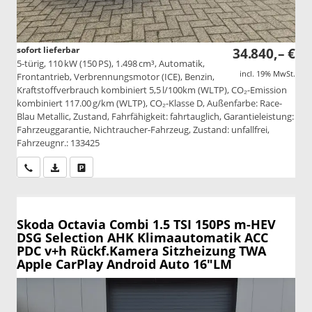
sofort lieferbar
34.840,– €
5-türig, 110 kW (150 PS), 1.498 cm³, Automatik,
incl. 19% MwSt.
Frontantrieb, Verbrennungsmotor (ICE), Benzin,
Kraftstoffverbrauch kombiniert 5,5 l/100km (WLTP), CO₂-Emission
kombiniert 117.00 g/km (WLTP), CO₂-Klasse D, Außenfarbe: Race-
Blau Metallic, Zustand, Fahrfähigkeit: fahrtauglich, Garantieleistung:
Fahrzeuggarantie, Nichtraucher-Fahrzeug, Zustand: unfallfrei,
Fahrzeugnr.: 133425
Wir rufen Sie an
PDF-Datei, Fahrzeugexposé drucken
Drucken, parken oder vergleichen
Skoda Octavia Combi
1.5 TSI 150PS m-HEV
DSG Selection AHK Klimaautomatik ACC
PDC v+h Rückf.Kamera Sitzheizung TWA
Apple CarPlay Android Auto 16"LM