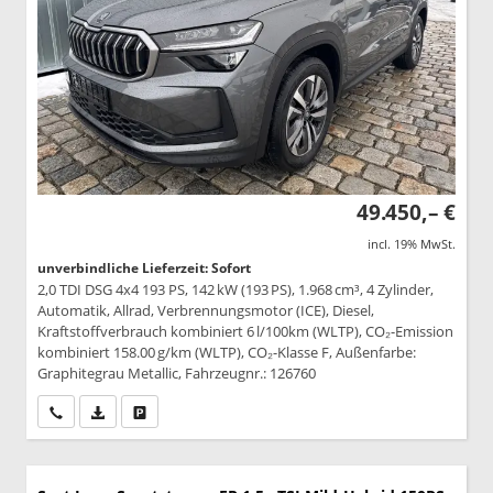
49.450,– €
incl. 19% MwSt.
unverbindliche Lieferzeit: Sofort
2,0 TDI DSG 4x4 193 PS, 142 kW (193 PS), 1.968 cm³, 4 Zylinder,
Automatik, Allrad, Verbrennungsmotor (ICE), Diesel,
Kraftstoffverbrauch kombiniert 6 l/100km (WLTP), CO₂-Emission
kombiniert 158.00 g/km (WLTP), CO₂-Klasse F, Außenfarbe:
Graphitegrau Metallic, Fahrzeugnr.: 126760
Wir rufen Sie an
PDF-Datei, Fahrzeugexposé drucken
Drucken, parken oder vergleichen