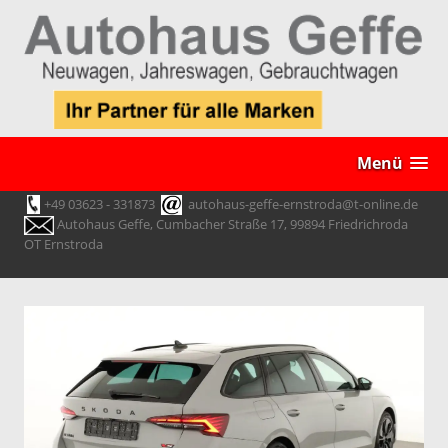
Menü
+49 03623 - 331873
autohaus-geffe-ernstroda@t-online.de
Autohaus Geffe, Cumbacher Straße 17, 99894 Friedrichroda
OT Ernstroda