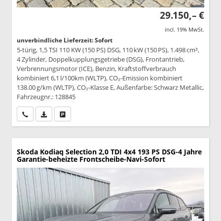
29.150,– €
incl. 19% MwSt.
unverbindliche Lieferzeit: Sofort
5-türig, 1,5 TSI 110 KW (150 PS) DSG, 110 kW (150 PS), 1.498 cm³,
4 Zylinder, Doppelkupplungsgetriebe (DSG), Frontantrieb,
Verbrennungsmotor (ICE), Benzin, Kraftstoffverbrauch
kombiniert 6,1 l/100km (WLTP), CO₂-Emission kombiniert
138.00 g/km (WLTP), CO₂-Klasse E, Außenfarbe: Schwarz Metallic,
Fahrzeugnr.: 128845
Wir rufen Sie an
PDF-Datei, Fahrzeugexposé drucken
Drucken, parken oder vergleichen
Skoda Kodiaq
Selection 2,0 TDI 4x4 193 PS DSG-4 Jahre
Garantie-beheizte Frontscheibe-Navi-Sofort