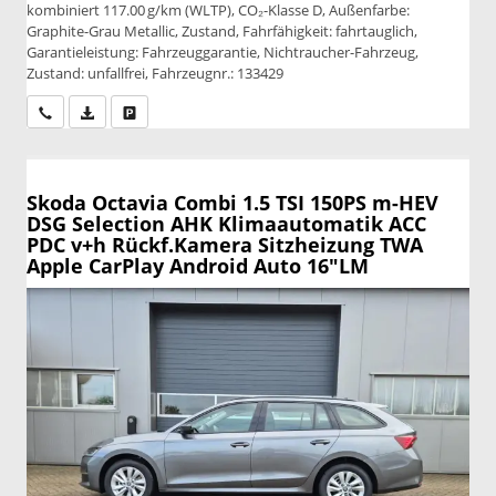
kombiniert 117.00 g/km (WLTP), CO₂-Klasse D, Außenfarbe:
Graphite-Grau Metallic, Zustand, Fahrfähigkeit: fahrtauglich,
Garantieleistung: Fahrzeuggarantie, Nichtraucher-Fahrzeug,
Zustand: unfallfrei, Fahrzeugnr.: 133429
Wir rufen Sie an
PDF-Datei, Fahrzeugexposé drucken
Drucken, parken oder vergleichen
Skoda Octavia Combi
1.5 TSI 150PS m-HEV
DSG Selection AHK Klimaautomatik ACC
PDC v+h Rückf.Kamera Sitzheizung TWA
Apple CarPlay Android Auto 16"LM