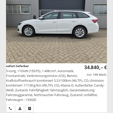
sofort lieferbar
34.840,– €
5-türig, 110 kW (150 PS), 1.498 cm³, Automatik,
incl. 19% MwSt.
Frontantrieb, Verbrennungsmotor (ICE), Benzin,
Kraftstoffverbrauch kombiniert 5,5 l/100km (WLTP), CO₂-Emission
kombiniert 117.00 g/km (WLTP), CO₂-Klasse D, Außenfarbe: Candy-
Weiß, Zustand, Fahrfähigkeit: fahrtauglich, Garantieleistung:
Fahrzeuggarantie, Nichtraucher-Fahrzeug, Zustand: unfallfrei,
Fahrzeugnr.: 133426
Wir rufen Sie an
PDF-Datei, Fahrzeugexposé drucken
Drucken, parken oder vergleichen