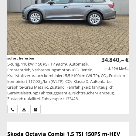
sofort lieferbar
34.840,– €
5-türig, 110 kW (150 PS), 1.498 cm³, Automatik,
incl. 19% MwSt.
Frontantrieb, Verbrennungsmotor (ICE), Benzin,
Kraftstoffverbrauch kombiniert 5,5 l/100km (WLTP), CO₂-Emission
kombiniert 117.00 g/km (WLTP), CO₂-Klasse D, Außenfarbe:
Graphite-Grau Metallic, Zustand, Fahrfähigkeit: fahrtauglich,
Garantieleistung: Fahrzeuggarantie, Nichtraucher-Fahrzeug,
Zustand: unfallfrei, Fahrzeugnr.: 133428
Wir rufen Sie an
PDF-Datei, Fahrzeugexposé drucken
Drucken, parken oder vergleichen
Skoda Octavia Combi
1.5 TSI 150PS m-HEV