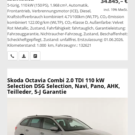
34.845,– €
5-türig, 110 kW (150 PS), 1.968 cm³, Automatik,
incl. 19% MwSt.
Frontantrieb, Verbrennungsmotor (ICE), Diesel,
Kraftstoffverbrauch kombiniert 4,7 l/100km (WLTP), CO₂-Emission
kombiniert 122.00 g/km (WLTP), CO₂-Klasse D, Außenfarbe: Velvet
Rot Metallic, Zustand, Fahrfähigkeit: fahrtauglich, Garantieleistung:
Fahrzeuggarantie, Nichtraucher-Fahrzeug, Zustand, Beschaffenheit:
Scheckheftgepflegt, Zustand: unfallfrei, Erstzulassung: 01.06.2026,
Kilometerstand: 1.000 km, Fahrzeugnr.: 132621
Wir rufen Sie an
PDF-Datei, Fahrzeugexposé drucken
Drucken, parken oder vergleichen
Skoda Octavia Combi
2.0 TDI 110 kW
Selection DSG Selection, Navi, Pano, AHK,
Teilleder, 5-J Garantie