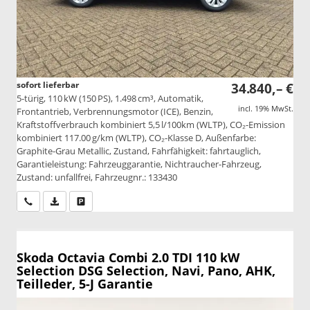
sofort lieferbar
34.840,– €
5-türig, 110 kW (150 PS), 1.498 cm³, Automatik,
incl. 19% MwSt.
Frontantrieb, Verbrennungsmotor (ICE), Benzin,
Kraftstoffverbrauch kombiniert 5,5 l/100km (WLTP), CO₂-Emission
kombiniert 117.00 g/km (WLTP), CO₂-Klasse D, Außenfarbe:
Graphite-Grau Metallic, Zustand, Fahrfähigkeit: fahrtauglich,
Garantieleistung: Fahrzeuggarantie, Nichtraucher-Fahrzeug,
Zustand: unfallfrei, Fahrzeugnr.: 133430
Wir rufen Sie an
PDF-Datei, Fahrzeugexposé drucken
Drucken, parken oder vergleichen
Skoda Octavia Combi
2.0 TDI 110 kW
Selection DSG Selection, Navi, Pano, AHK,
Teilleder, 5-J Garantie