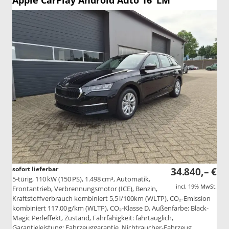
Apple CarPlay Android Auto 16"LM
sofort lieferbar
34.840,– €
5-türig, 110 kW (150 PS), 1.498 cm³, Automatik,
incl. 19% MwSt.
Frontantrieb, Verbrennungsmotor (ICE), Benzin,
Kraftstoffverbrauch kombiniert 5,5 l/100km (WLTP), CO₂-Emission
kombiniert 117.00 g/km (WLTP), CO₂-Klasse D, Außenfarbe: Black-
Magic Perleffekt, Zustand, Fahrfähigkeit: fahrtauglich,
Garantieleistung: Fahrzeuggarantie, Nichtraucher-Fahrzeug,