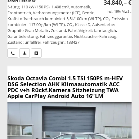
sofort lieferbar
34.840,– €
5-türig, 110 kW (150 PS), 1.498 cm³, Automatik,
incl. 19% MwSt.
Frontantrieb, Verbrennungsmotor (ICE), Benzin,
Kraftstoffverbrauch kombiniert 5,5 l/100km (WLTP), CO₂-Emission
kombiniert 117.00 g/km (WLTP), CO₂-Klasse D, Außenfarbe:
Graphite-Grau Metallic, Zustand, Fahrfähigkeit: fahrtauglich,
Garantieleistung: Fahrzeuggarantie, Nichtraucher-Fahrzeug,
Zustand: unfallfrei, Fahrzeugnr.: 133427
Wir rufen Sie an
PDF-Datei, Fahrzeugexposé drucken
Drucken, parken oder vergleichen
Skoda Octavia Combi
1.5 TSI 150PS m-HEV
DSG Selection AHK Klimaautomatik ACC
PDC v+h Rückf.Kamera Sitzheizung TWA
Apple CarPlay Android Auto 16"LM