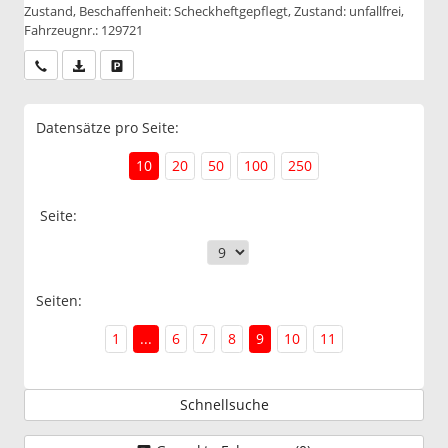
Zustand, Beschaffenheit: Scheckheftgepflegt, Zustand: unfallfrei,
Fahrzeugnr.: 129721
Wir rufen Sie an
PDF-Datei, Fahrzeugexposé drucken
Drucken, parken oder vergleichen
Datensätze pro Seite:
10
20
50
100
250
Seite:
Seiten:
1
...
6
7
8
9
10
11
Schnellsuche