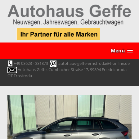
Menü
+49 03623 - 331873
autohaus-geffe-ernstroda@t-online.de
Autohaus Geffe, Cumbacher Straße 17, 99894 Friedrichroda
OT Ernstroda