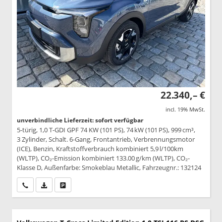
22.340,– €
incl. 19% MwSt.
unverbindliche Lieferzeit: sofort verfügbar
5-türig, 1,0 T-GDI GPF 74 KW (101 PS), 74 kW (101 PS), 999 cm³,
3 Zylinder, Schalt. 6-Gang, Frontantrieb, Verbrennungsmotor
(ICE), Benzin, Kraftstoffverbrauch kombiniert 5,9 l/100km
(WLTP), CO₂-Emission kombiniert 133.00 g/km (WLTP), CO₂-
Klasse D, Außenfarbe: Smokeblau Metallic, Fahrzeugnr.: 132124
Wir rufen Sie an
PDF-Datei, Fahrzeugexposé drucken
Drucken, parken oder vergleichen