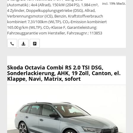
incl. 19% MwSt.
(Automatik) ; 4x4 (Allrad), 150 kW (204 PS), 1.984 cm³,
4 Zylinder, Doppelkupplungsgetriebe (DSG), Allrad,
Verbrennungsmotor (ICE), Benzin, Kraftstoffverbrauch
kombiniert 7,3 l/100km (WLTP), CO₂-Emission kombiniert
165.00 g/km (WLTP), CO₂-Klasse F, Garantieleistung:
Fahrzeuggarantie vom Hersteller, Fahrzeugnr.: 113853
Wir rufen Sie an
PDF-Datei, Fahrzeugexposé drucken
Drucken, parken oder vergleichen
Skoda Octavia Combi
RS 2.0 TSI DSG,
Sonderlackierung, AHK, 19 Zoll, Canton, el.
Klappe, Navi, Matrix, sofort