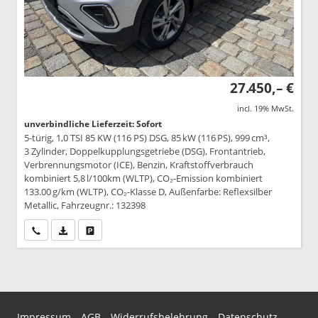
27.450,– €
incl. 19% MwSt.
unverbindliche Lieferzeit: Sofort
5-türig, 1,0 TSI 85 KW (116 PS) DSG, 85 kW (116 PS), 999 cm³,
3 Zylinder, Doppelkupplungsgetriebe (DSG), Frontantrieb,
Verbrennungsmotor (ICE), Benzin, Kraftstoffverbrauch
kombiniert 5,8 l/100km (WLTP), CO₂-Emission kombiniert
133.00 g/km (WLTP), CO₂-Klasse D, Außenfarbe: Reflexsilber
Metallic, Fahrzeugnr.: 132398
Wir rufen Sie an
PDF-Datei, Fahrzeugexposé drucken
Drucken, parken oder vergleichen
Impressum
AGB
Widerrufsbelehrung
Datenschutz