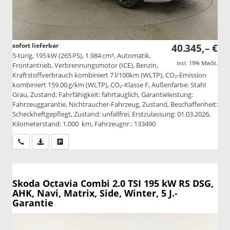
sofort lieferbar
40.345,– €
5-türig, 195 kW (265 PS), 1.984 cm³, Automatik,
incl. 19% MwSt.
Frontantrieb, Verbrennungsmotor (ICE), Benzin,
Kraftstoffverbrauch kombiniert 7 l/100km (WLTP), CO₂-Emission
kombiniert 159.00 g/km (WLTP), CO₂-Klasse F, Außenfarbe: Stahl
Grau, Zustand, Fahrfähigkeit: fahrtauglich, Garantieleistung:
Fahrzeuggarantie, Nichtraucher-Fahrzeug, Zustand, Beschaffenheit:
Scheckheftgepflegt, Zustand: unfallfrei, Erstzulassung: 01.03.2026,
Kilometerstand: 1.000 km, Fahrzeugnr.: 133490
Wir rufen Sie an
PDF-Datei, Fahrzeugexposé drucken
Drucken, parken oder vergleichen
Skoda Octavia Combi
2.0 TSI 195 kW RS DSG,
AHK, Navi, Matrix, Side, Winter, 5 J.-
Garantie