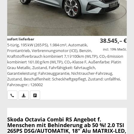
sofort lieferbar
38.545,– €
5-türig, 195 kW (265 PS), 1.984 cm³, Automatik,
incl. 19% MwSt.
Frontantrieb, Verbrennungsmotor (ICE), Benzin,
Kraftstoffverbrauch kombiniert 7,1 l/100km (WLTP), CO₂-Emission
kombiniert 161.00 g/km (WLTP), CO₂-Klasse F, Außenfarbe: Platin
Grau Metallic, Zustand, Fahrfähigkeit: fahrtauglich,
Garantieleistung: Fahrzeuggarantie, Nichtraucher-Fahrzeug,
Zustand, Beschaffenheit: Scheckheftgepflegt, Zustand: unfallfrei,
Fahrzeugnr.: 126002
Wir rufen Sie an
PDF-Datei, Fahrzeugexposé drucken
Drucken, parken oder vergleichen
Skoda Octavia Combi
RS Angebot f.
Menschen mit Behinderung ab 50 %! 2.0 TSI
265PS DSG/AUTOMATIK, 18" Alu MATRIX-LED,