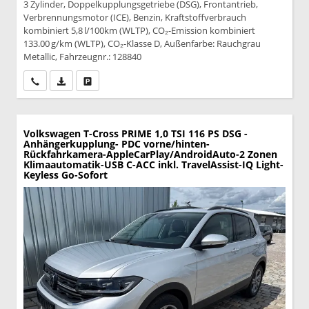
3 Zylinder, Doppelkupplungsgetriebe (DSG), Frontantrieb,
Verbrennungsmotor (ICE), Benzin, Kraftstoffverbrauch
kombiniert 5,8 l/100km (WLTP), CO₂-Emission kombiniert
133.00 g/km (WLTP), CO₂-Klasse D, Außenfarbe: Rauchgrau
Metallic, Fahrzeugnr.: 128840
Wir rufen Sie an
PDF-Datei, Fahrzeugexposé drucken
Drucken, parken oder vergleichen
Volkswagen T-Cross
PRIME 1,0 TSI 116 PS DSG -
Anhängerkupplung- PDC vorne/hinten-
Rückfahrkamera-AppleCarPlay/AndroidAuto-2 Zonen
Klimaautomatik-USB C-ACC inkl. TravelAssist-IQ Light-
Keyless Go-Sofort