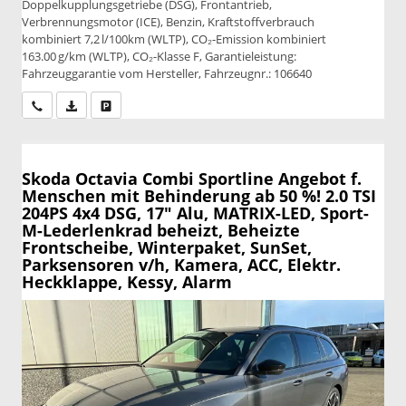
Doppelkupplungsgetriebe (DSG), Frontantrieb,
Verbrennungsmotor (ICE), Benzin, Kraftstoffverbrauch
kombiniert 7,2 l/100km (WLTP), CO₂-Emission kombiniert
163.00 g/km (WLTP), CO₂-Klasse F, Garantieleistung:
Fahrzeuggarantie vom Hersteller, Fahrzeugnr.: 106640
Wir rufen Sie an
PDF-Datei, Fahrzeugexposé drucken
Drucken, parken oder vergleichen
Skoda Octavia Combi
Sportline Angebot f.
Menschen mit Behinderung ab 50 %! 2.0 TSI
204PS 4x4 DSG, 17" Alu, MATRIX-LED, Sport-
M-Lederlenkrad beheizt, Beheizte
Frontscheibe, Winterpaket, SunSet,
Parksensoren v/h, Kamera, ACC, Elektr.
Heckklappe, Kessy, Alarm