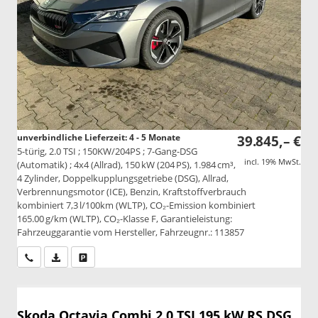
unverbindliche Lieferzeit: 4 - 5 Monate
39.845,– €
5-türig, 2.0 TSI ; 150KW/204PS ; 7-Gang-DSG
incl. 19% MwSt.
(Automatik) ; 4x4 (Allrad), 150 kW (204 PS), 1.984 cm³,
4 Zylinder, Doppelkupplungsgetriebe (DSG), Allrad,
Verbrennungsmotor (ICE), Benzin, Kraftstoffverbrauch
kombiniert 7,3 l/100km (WLTP), CO₂-Emission kombiniert
165.00 g/km (WLTP), CO₂-Klasse F, Garantieleistung:
Fahrzeuggarantie vom Hersteller, Fahrzeugnr.: 113857
Wir rufen Sie an
PDF-Datei, Fahrzeugexposé drucken
Drucken, parken oder vergleichen
Skoda Octavia Combi
2.0 TSI 195 kW RS DSG,