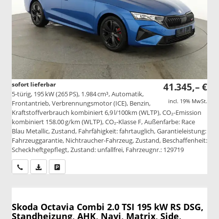
sofort lieferbar
41.345,– €
5-türig, 195 kW (265 PS), 1.984 cm³, Automatik,
incl. 19% MwSt.
Frontantrieb, Verbrennungsmotor (ICE), Benzin,
Kraftstoffverbrauch kombiniert 6,9 l/100km (WLTP), CO₂-Emission
kombiniert 158.00 g/km (WLTP), CO₂-Klasse F, Außenfarbe: Race
Blau Metallic, Zustand, Fahrfähigkeit: fahrtauglich, Garantieleistung:
Fahrzeuggarantie, Nichtraucher-Fahrzeug, Zustand, Beschaffenheit:
Scheckheftgepflegt, Zustand: unfallfrei, Fahrzeugnr.: 129719
Wir rufen Sie an
PDF-Datei, Fahrzeugexposé drucken
Drucken, parken oder vergleichen
Skoda Octavia Combi
2.0 TSI 195 kW RS DSG,
Standheizung, AHK, Navi, Matrix, Side,