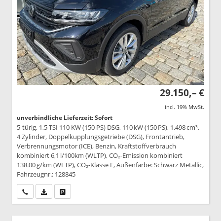
29.150,– €
incl. 19% MwSt.
unverbindliche Lieferzeit: Sofort
5-türig, 1,5 TSI 110 KW (150 PS) DSG, 110 kW (150 PS), 1.498 cm³,
4 Zylinder, Doppelkupplungsgetriebe (DSG), Frontantrieb,
Verbrennungsmotor (ICE), Benzin, Kraftstoffverbrauch
kombiniert 6,1 l/100km (WLTP), CO₂-Emission kombiniert
138.00 g/km (WLTP), CO₂-Klasse E, Außenfarbe: Schwarz Metallic,
Fahrzeugnr.: 128845
Wir rufen Sie an
PDF-Datei, Fahrzeugexposé drucken
Drucken, parken oder vergleichen