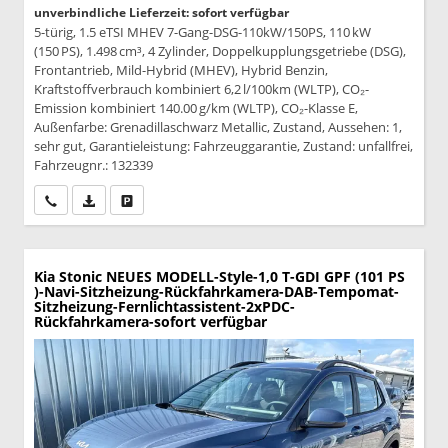
unverbindliche Lieferzeit: sofort verfügbar
5-türig, 1.5 eTSI MHEV 7-Gang-DSG-110kW/150PS, 110 kW
(150 PS), 1.498 cm³, 4 Zylinder, Doppelkupplungsgetriebe (DSG),
Frontantrieb, Mild-Hybrid (MHEV), Hybrid Benzin,
Kraftstoffverbrauch kombiniert 6,2 l/100km (WLTP), CO₂-
Emission kombiniert 140.00 g/km (WLTP), CO₂-Klasse E,
Außenfarbe: Grenadillaschwarz Metallic, Zustand, Aussehen: 1,
sehr gut, Garantieleistung: Fahrzeuggarantie, Zustand: unfallfrei,
Fahrzeugnr.: 132339
Wir rufen Sie an
PDF-Datei, Fahrzeugexposé drucken
Drucken, parken oder vergleichen
Kia Stonic
NEUES MODELL-Style-1,0 T-GDI GPF (101 PS
)-Navi-Sitzheizung-Rückfahrkamera-DAB-Tempomat-
Sitzheizung-Fernlichtassistent-2xPDC-
Rückfahrkamera-sofort verfügbar