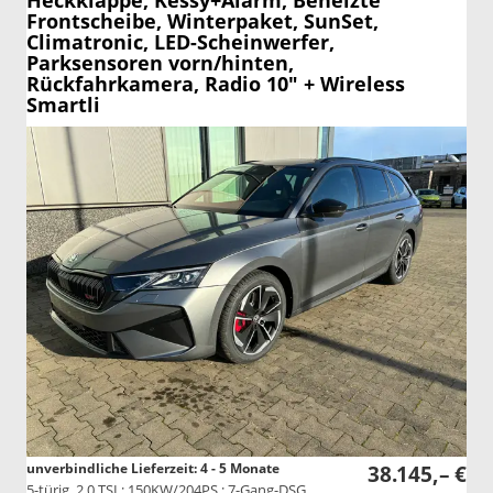
Heckklappe, Kessy+Alarm, Beheizte
Frontscheibe, Winterpaket, SunSet,
Climatronic, LED-Scheinwerfer,
Parksensoren vorn/hinten,
Rückfahrkamera, Radio 10" + Wireless
Smartli
unverbindliche Lieferzeit: 4 - 5 Monate
38.145,– €
5-türig, 2.0 TSI ; 150KW/204PS ; 7-Gang-DSG