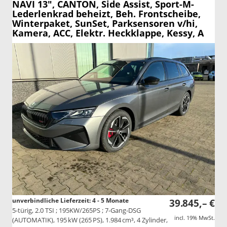
NAVI 13", CANTON, Side Assist, Sport-M-
Lederlenkrad beheizt, Beh. Frontscheibe,
Winterpaket, SunSet, Parksensoren v/hi,
Kamera, ACC, Elektr. Heckklappe, Kessy, A
unverbindliche Lieferzeit: 4 - 5 Monate
39.845,– €
5-türig, 2.0 TSI ; 195KW/265PS ; 7-Gang-DSG
incl. 19% MwSt.
(AUTOMATIK), 195 kW (265 PS), 1.984 cm³, 4 Zylinder,