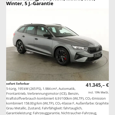
Winter, 5 J.-Garantie
sofort lieferbar
41.345,– €
5-türig, 195 kW (265 PS), 1.984 cm³, Automatik,
incl. 19% MwSt.
Frontantrieb, Verbrennungsmotor (ICE), Benzin,
Kraftstoffverbrauch kombiniert 6,9 l/100km (WLTP), CO₂-Emission
kombiniert 158.00 g/km (WLTP), CO₂-Klasse F, Außenfarbe: Graphite
Grau Metallic, Zustand, Fahrfähigkeit: fahrtauglich,
Garantieleistung: Fahrzeuggarantie, Nichtraucher-Fahrzeug,