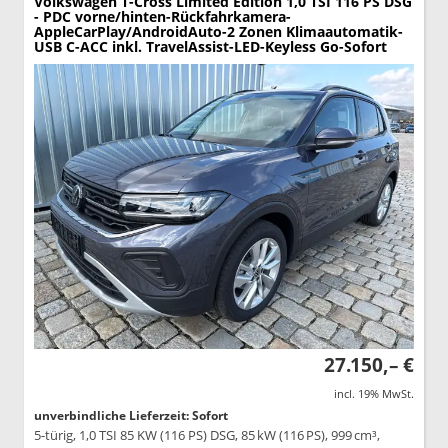
Volkswagen T-Cross
Limited Edition 1,0 TSI 116 PS DSG
- PDC vorne/hinten-Rückfahrkamera-
AppleCarPlay/AndroidAuto-2 Zonen Klimaautomatik-
USB C-ACC inkl. TravelAssist-LED-Keyless Go-Sofort
27.150,– €
incl. 19% MwSt.
unverbindliche Lieferzeit: Sofort
5-türig, 1,0 TSI 85 KW (116 PS) DSG, 85 kW (116 PS), 999 cm³,