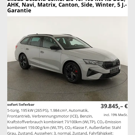
AHK, Navi, Matrix, Canton, Side, Winter, 5 J.-
Garantie
sofort lieferbar
39.845,– €
5-türig, 195 kW (265 PS), 1.984 cm³, Automatik,
incl. 19% MwSt.
Frontantrieb, Verbrennungsmotor (ICE), Benzin,
Kraftstoffverbrauch kombiniert 7 l/100km (WLTP), CO₂-Emission
kombiniert 159.00 g/km (WLTP), CO₂-Klasse F, Außenfarbe: Stahl
Grau, Zustand, Aussehen: 3, normal, Zustand, Fahrfähigkeit: