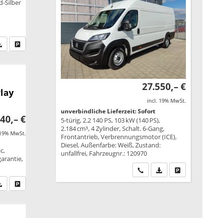
-Silber
fen Sie an
PDF-Datei, Fahrzeugexposé drucken
Drucken, parken oder vergleichen
27.550,– €
lay
incl. 19% MwSt.
unverbindliche Lieferzeit: Sofort
40,– €
5-türig, 2.2 140 PS, 103 kW (140 PS),
2.184 cm³, 4 Zylinder, Schalt. 6-Gang,
 19% MwSt.
Frontantrieb, Verbrennungsmotor (ICE),
Diesel, Außenfarbe: Weiß, Zustand:
c,
unfallfrei, Fahrzeugnr.: 120970
garantie,
Wir rufen Sie an
PDF-Datei, Fahrzeu
Drucken, park
fen Sie an
PDF-Datei, Fahrzeugexposé drucken
Drucken, parken oder vergleichen