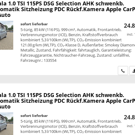
ala
1.0 TSI 115PS DSG Selection AHK schwenkb.
omatik Sitzheizung PDC Rückf.Kamera Apple CarP
Auto
sofort lieferbar
24.8
5-türig, 85 kW (116 PS), 999 cm³, Automatik, Frontantrieb,
Verbrennungsmotor (ICE), Benzin, Kraftstoffverbrauch
incl.
kombiniert 5,3 l/100km (WLTP), CO₂-Emission kombiniert
121.00 g/km (WLTP), CO₂-Klasse D, Außenfarbe: Smokey Diamond
Metallic, Zustand, Fahrfähigkeit: fahrtauglich, Garantieleistung:
Fahrzeuggarantie, Nichtraucher-Fahrzeug, Zustand: unfallfrei,
Fahrzeugnr.: 133554
Wir ru
ala
1.0 TSI 115PS DSG Selection AHK schwenkb.
omatik Sitzheizung PDC Rückf.Kamera Apple CarP
Auto
sofort lieferbar
24.8
5-türig, 85 kW (116 PS), 999 cm³, Automatik, Frontantrieb,
Verbrennungsmotor (ICE), Benzin, Kraftstoffverbrauch
incl.
kombiniert 5,3 l/100km (WLTP), CO₂-Emission kombiniert