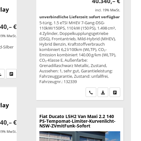
40.340,– €
lay
incl. 19% MwSt.
unverbindliche Lieferzeit: sofort verfügbar
5-türig, 1.5 eTSI MHEV 7-Gang-DSG-
40,– €
110kW/150PS, 110 kW (150 PS), 1.498 cm³,
4 Zylinder, Doppelkupplungsgetriebe
 19% MwSt.
(DSG), Frontantrieb, Mild-Hybrid (MHEV),
Hybrid Benzin, Kraftstoffverbrauch
-Silber
kombiniert 6,2 l/100km (WLTP), CO₂-
Emission kombiniert 140.00 g/km (WLTP),
CO₂-Klasse E, Außenfarbe:
Grenadillaschwarz Metallic, Zustand,
Aussehen: 1, sehr gut, Garantieleistung:
fen Sie an
PDF-Datei, Fahrzeugexposé drucken
Drucken, parken oder vergleichen
Fahrzeuggarantie, Zustand: unfallfrei,
Fahrzeugnr.: 132339
Wir rufen Sie an
PDF-Datei, Fahrzeu
Drucken, park
lay
Fiat Ducato
L5H2 Van Maxi 2.2 140
PS-Tempomat-Limiter-Kurvenlicht-
40,– €
NSW-ZVmitFunk-Sofort
 19% MwSt.