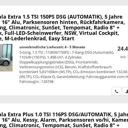
ala
Extra 1.5 TSI 150PS DSG (AUTOMATIK), 5 Jahre
, 16" Alu, Parksensoren hinten, Rückfahrkamera,
ng, Climatronic, SunSet, Tempomat, Radio 8" +
, Full-LED-Scheinwerfer, NSW, Virtual Cockpit,
, M-Lederlenkrad, Easy Start
unverbindliche Lieferzeit: 4 - 5 Monate
24.4
5-türig, 1.5 TSI ; 110KW/150PS ; 7-Gang-DSG (Automatik),
110 kW (150 PS), 1.498 cm³, 4 Zylinder,
incl.
Doppelkupplungsgetriebe (DSG), Frontantrieb,
Verbrennungsmotor (ICE), Benzin, Kraftstoffverbrauch
kombiniert 5,8 l/100km (WLTP), CO₂-Emission kombiniert 132.00
(WLTP), CO₂-Klasse D, Garantieleistung: Fahrzeuggarantie vom He
Fahrzeugnr.: 126748
Wir ru
ala
Extra Plus 1.0 TSI 116PS DSG/AUTOMATIK, 5 Jah
 16" Alu, Kessy, Alarm, Parksensoren vo/hi, Kame
ng, Climatronic, Tempomat, SunSet, Radio 8" +