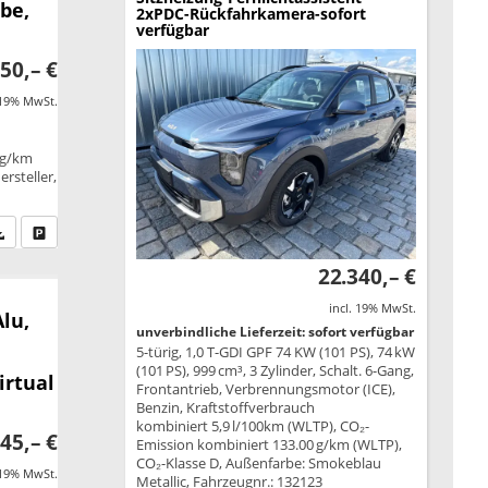
be,
2xPDC-Rückfahrkamera-sofort
verfügbar
50,– €
 19% MwSt.
 g/km
rsteller,
fen Sie an
PDF-Datei, Fahrzeugexposé drucken
Drucken, parken oder vergleichen
22.340,– €
incl. 19% MwSt.
lu,
unverbindliche Lieferzeit: sofort verfügbar
5-türig, 1,0 T-GDI GPF 74 KW (101 PS), 74 kW
(101 PS), 999 cm³, 3 Zylinder, Schalt. 6-Gang,
irtual
Frontantrieb, Verbrennungsmotor (ICE),
Benzin, Kraftstoffverbrauch
kombiniert 5,9 l/100km (WLTP), CO₂-
45,– €
Emission kombiniert 133.00 g/km (WLTP),
CO₂-Klasse D, Außenfarbe: Smokeblau
 19% MwSt.
Metallic, Fahrzeugnr.: 132123