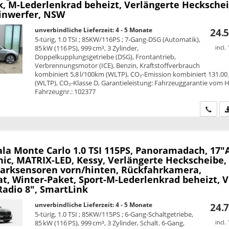
k, M-Lederlenkrad beheizt, Verlängerte Heckschei
inwerfer, NSW
unverbindliche Lieferzeit: 4 - 5 Monate
24.5
5-türig, 1.0 TSI ; 85KW/116PS ; 7-Gang-DSG (Automatik),
85 kW (116 PS), 999 cm³, 3 Zylinder,
incl.
Doppelkupplungsgetriebe (DSG), Frontantrieb,
Verbrennungsmotor (ICE), Benzin, Kraftstoffverbrauch
kombiniert 5,8 l/100km (WLTP), CO₂-Emission kombiniert 131.00
(WLTP), CO₂-Klasse D, Garantieleistung: Fahrzeuggarantie vom He
Fahrzeugnr.: 102377
Wir ru
ala
Monte Carlo 1.0 TSI 115PS, Panoramadach, 17"A
nic, MATRIX-LED, Kessy, Verlängerte Heckscheibe,
Parksensoren vorn/hinten, Rückfahrkamera,
, Winter-Paket, Sport-M-Lederlenkrad beheizt, V
Radio 8", SmartLink
unverbindliche Lieferzeit: 4 - 5 Monate
24.7
5-türig, 1.0 TSI ; 85KW/115PS ; 6-Gang-Schaltgetriebe,
85 kW (116 PS), 999 cm³, 3 Zylinder, Schalt. 6-Gang,
incl.