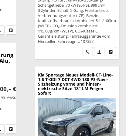
5-türig, 1.0 TSI ; 70kW/95PS ; 5-Gang-
Schaltgetriebe, 70 kW (95 PS), 999 cm³,
on
3 Zylinder, Schalt. 5-Gang, Frontantrieb,
Verbrennungsmotor (ICE), Benzin,
Kraftstoffverbrauch kombiniert 5,1 l/100km
(WLTP), CO₂-Emission kombiniert
fen Sie an
PDF-Datei, Fahrzeugexposé drucken
Drucken, parken oder vergleichen
115.00 g/km (WLTP), CO₂-Klasse C,
Garantieleistung: Fahrzeuggarantie vom
Hersteller, Fahrzeugnr.: 107327
Wir rufen Sie an
PDF-Datei, Fahrzeu
Drucken, park
erung
Alu,
Kia Sportage
Neues Modell-GT-Line-
1.6 T-GDI 7 DCT 4WD 180 PS-Navi-
Sitzheizung vorne und hinten-
00,– €
elektrische Sitze-18" LM Felgen-
Sofort
 19% MwSt.
on
fen Sie an
PDF-Datei, Fahrzeugexposé drucken
Drucken, parken oder vergleichen