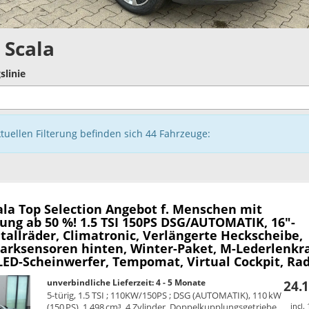
 Scala
slinie
ktuellen Filterung befinden sich
44
Fahrzeuge:
ala
Top Selection Angebot f. Menschen mit
ung ab 50 %! 1.5 TSI 150PS DSG/AUTOMATIK, 16"-
tallräder, Climatronic, Verlängerte Heckscheibe,
Parksensoren hinten, Winter-Paket, M-Lederlenkr
 LED-Scheinwerfer, Tempomat, Virtual Cockpit, Ra
unverbindliche Lieferzeit: 4 - 5 Monate
24.1
5-türig, 1.5 TSI ; 110KW/150PS ; DSG (AUTOMATIK), 110 kW
(150 PS), 1.498 cm³, 4 Zylinder, Doppelkupplungsgetriebe
incl.