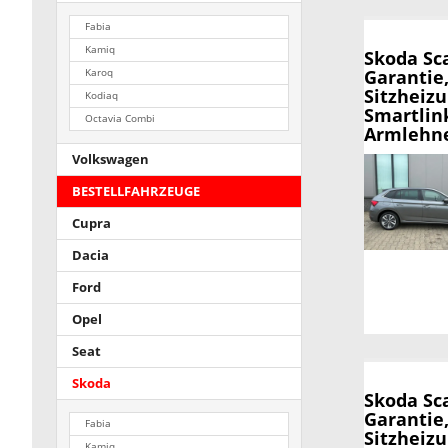
Fabia
Kamiq
Skoda Sc
Garantie
Karoq
Sitzheizu
Kodiaq
Smartlink
Octavia Combi
Armlehne
Volkswagen
BESTELLFAHRZEUGE
Cupra
Dacia
Ford
Opel
Seat
Skoda
Skoda Sc
Garantie,
Fabia
Sitzheizu
Kamiq