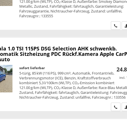
121.00 g/km (WLTP), CO₂-Klasse D, Außenfarbe: Smokey Diamond
Metallic, Zustand, Fahrfähigkeit: fahrtauglich, Garantieleistung:
Fahrzeuggarantie, Nichtraucher-Fahrzeug, Zustand: unfallfrei,
Fahrzeugnr.: 133555
Wir ru
ala
1.0 TSI 115PS DSG Selection AHK schwenkb.
omatik Sitzheizung PDC Rückf.Kamera Apple CarP
Auto
sofort lieferbar
24.8
5-türig, 85 kW (116 PS), 999 cm³, Automatik, Frontantrieb,
Verbrennungsmotor (ICE), Benzin, Kraftstoffverbrauch
incl.
kombiniert 5,3 l/100km (WLTP), CO₂-Emission kombiniert
121.00 g/km (WLTP), CO₂-Klasse D, Außenfarbe: Race-Blau Metalli
Zustand, Fahrfähigkeit: fahrtauglich, Garantieleistung: Fahrzeug
Nichtraucher-Fahrzeug, Zustand: unfallfrei, Fahrzeugnr.: 133556
Wir ru