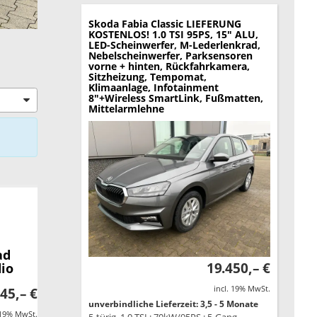
Skoda Fabia
Classic LIEFERUNG
KOSTENLOS! 1.0 TSI 95PS, 15" ALU,
LED-Scheinwerfer, M-Lederlenkrad,
Nebelscheinwerfer, Parksensoren
vorne + hinten, Rückfahrkamera,
Sitzheizung, Tempomat,
Klimaanlage, Infotainment
8"+Wireless SmartLink, Fußmatten,
Mittelarmlehne
ad
19.450,– €
dio
incl. 19% MwSt.
45,– €
unverbindliche Lieferzeit: 3,5 - 5 Monate
 19% MwSt.