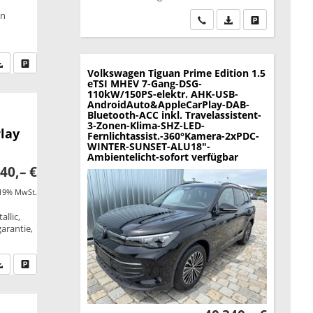
on
Wir rufen Sie an
PDF-Datei, Fahrzeu
Drucken, park
fen Sie an
PDF-Datei, Fahrzeugexposé drucken
Drucken, parken oder vergleichen
Volkswagen Tiguan
Prime Edition 1.5
eTSI MHEV 7-Gang-DSG-
110kW/150PS-elektr. AHK-USB-
AndroidAuto&AppleCarPlay-DAB-
Bluetooth-ACC inkl. Travelassistent-
3-Zonen-Klima-SHZ-LED-
lay
Fernlichtassist.-360°Kamera-2xPDC-
WINTER-SUNSET-ALU18"-
Ambientelicht-sofort verfügbar
40,– €
 19% MwSt.
llic,
garantie,
fen Sie an
PDF-Datei, Fahrzeugexposé drucken
Drucken, parken oder vergleichen