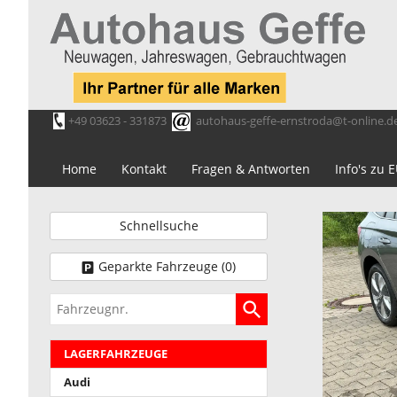
+49 03623 - 331873
autohaus-geffe-ernstroda@t-online.d
Home
Kontakt
Fragen & Antworten
Info's zu
Schnellsuche
Geparkte Fahrzeuge (
0
)
Fahrzeugnr.
LAGERFAHRZEUGE
Audi