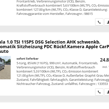
Frontantrieb, Verbrennungsmotor (ICE), Benzin,
Kraftstoffverbrauch kombiniert 5,6 l/100km (WLTP), CO₂-Emissi
kombiniert 127.00 g/km (WLTP), CO₂-Klasse D, Garantieleistung:
Fahrzeuggarantie vom Hersteller, Fahrzeugnr.: 98615
Wir ru
ala
1.0 TSI 115PS DSG Selection AHK schwenkb.
omatik Sitzheizung PDC Rückf.Kamera Apple CarP
Auto
sofort lieferbar
24.8
5-türig, 85 kW (116 PS), 999 cm³, Automatik, Frontantrieb,
Verbrennungsmotor (ICE), Benzin, Kraftstoffverbrauch
incl.
kombiniert 5,3 l/100km (WLTP), CO₂-Emission kombiniert
121.00 g/km (WLTP), CO₂-Klasse D, Außenfarbe: Graphit Grau Meta
Zustand, Fahrfähigkeit: fahrtauglich, Garantieleistung: Fahrzeug
Nichtraucher-Fahrzeug, Zustand: unfallfrei, Fahrzeugnr.: 133553
Wir ru