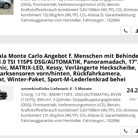
(DSG), Frontantrieb, Verbrennungsmotor (ICE), Benzin,
Kraftstoffverbrauch kombiniert 5,8 l/100km (WLTP), CO₂-Emissi
kombiniert 132.00 g/km (WLTP), CO₂-Klasse D, Garantieleistung:
Fahrzeuggarantie vom Hersteller, Fahrzeugnr.: 102994
Wir ru
ala
Monte Carlo Angebot f. Menschen mit Behind
 1.0 TSI 115PS DSG/AUTOMATIK, Panoramadach, 17"
nic, MATRIX-LED, Kessy, Verlängerte Heckscheibe,
Parksensoren vorn/hinten, Rückfahrkamera,
, Winter-Paket, Sport-M-Lederlenkrad behei
unverbindliche Lieferzeit: 4 - 5 Monate
24.2
5-türig, 1.0 TSI ; 85KW/115PS ; DSG (AUTOMATIK), 85 kW
(116 PS), 999 cm³, 3 Zylinder, Doppelkupplungsgetriebe
incl.
(DSG), Frontantrieb, Verbrennungsmotor (ICE), Benzin,
Kraftstoffverbrauch kombiniert 5,8 l/100km (WLTP), CO₂-Emissi
kombiniert 131.00 g/km (WLTP), CO₂-Klasse D, Garantieleistung:
Fahrzeuggarantie vom Hersteller, Fahrzeugnr.: 102996
Wir ru