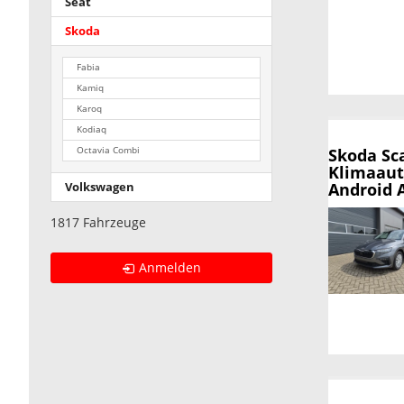
Seat
Skoda
Fabia
Kamiq
Karoq
Kodiaq
Skoda Sc
Octavia Combi
Klimaaut
Android 
Volkswagen
1817 Fahrzeuge
Anmelden