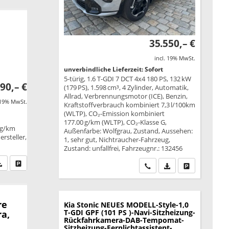
35.550,– €
incl. 19% MwSt.
unverbindliche Lieferzeit: Sofort
5-türig, 1.6 T-GDI 7 DCT 4x4 180 PS, 132 kW
90,– €
(179 PS), 1.598 cm³, 4 Zylinder, Automatik,
Allrad, Verbrennungsmotor (ICE), Benzin,
 19% MwSt.
Kraftstoffverbrauch kombiniert 7,3 l/100km
(WLTP), CO₂-Emission kombiniert
177.00 g/km (WLTP), CO₂-Klasse G,
 g/km
Außenfarbe: Wolfgrau, Zustand, Aussehen:
rsteller,
1, sehr gut, Nichtraucher-Fahrzeug,
Zustand: unfallfrei, Fahrzeugnr.: 132456
fen Sie an
PDF-Datei, Fahrzeugexposé drucken
Drucken, parken oder vergleichen
Wir rufen Sie an
PDF-Datei, Fahrzeu
Drucken, park
re
Kia Stonic
NEUES MODELL-Style-1,0
T-GDI GPF (101 PS )-Navi-Sitzheizung-
ra,
Rückfahrkamera-DAB-Tempomat-
Sitzheizung-Fernlichtassistent-