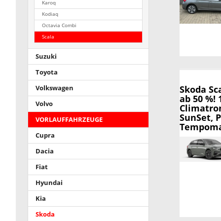
Karoq
Kodiaq
Octavia Combi
Scala
Suzuki
Toyota
Skoda Sc
Volkswagen
ab 50 %!
Volvo
Climatro
SunSet, 
VORLAUFFAHRZEUGE
Tempomat
Cupra
Dacia
Fiat
Hyundai
Kia
Skoda