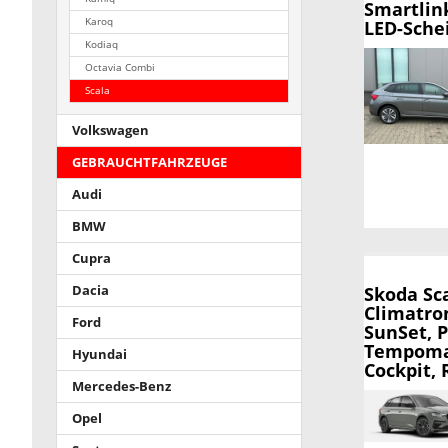
Smartlin
Karoq
LED-Sche
Kodiaq
Octavia Combi
Scala
Volkswagen
GEBRAUCHTFAHRZEUGE
Audi
BMW
Cupra
Dacia
Skoda Sc
Climatro
Ford
SunSet, 
Tempomat
Hyundai
Cockpit, 
Mercedes-Benz
Opel