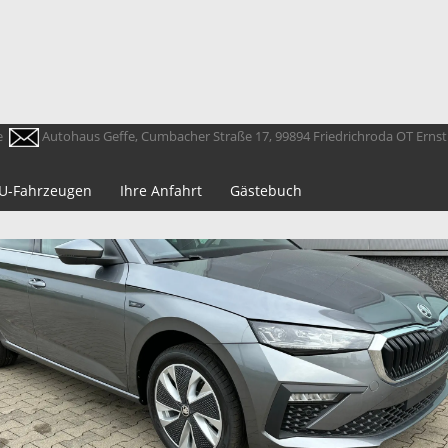
e
Autohaus Geffe, Cumbacher Straße 17, 99894 Friedrichroda OT Erns
 EU-Fahrzeugen
Ihre Anfahrt
Gästebuch