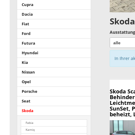
Cupra
Dacia
Skoda
Fiat
Ausstattung
Ford
Futura
Hyundai
In Ihrer a
Kia
Nissan
Opel
Skoda Sc
Porsche
Behinder
Seat
Leichtme
SunSet, 
Skoda
beheizt,
Fabia
Kamiq