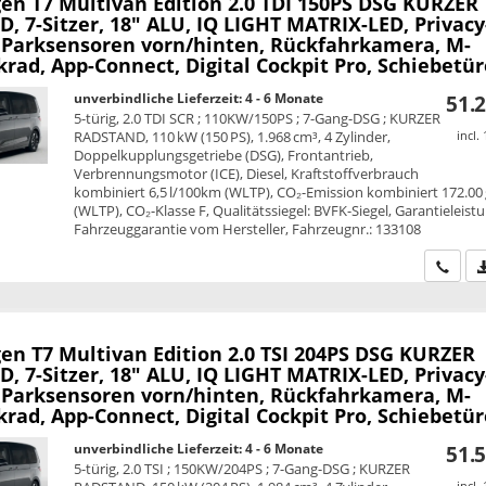
en T7 Multivan
Edition 2.0 TDI 150PS DSG KURZER
 7-Sitzer, 18" ALU, IQ LIGHT MATRIX-LED, Privacy
, Parksensoren vorn/hinten, Rückfahrkamera, M-
rad, App-Connect, Digital Cockpit Pro, Schiebetüre
unverbindliche Lieferzeit: 4 - 6 Monate
51.2
5-türig, 2.0 TDI SCR ; 110KW/150PS ; 7-Gang-DSG ; KURZER
RADSTAND, 110 kW (150 PS), 1.968 cm³, 4 Zylinder,
incl.
Doppelkupplungsgetriebe (DSG), Frontantrieb,
Verbrennungsmotor (ICE), Diesel, Kraftstoffverbrauch
kombiniert 6,5 l/100km (WLTP), CO₂-Emission kombiniert 172.00
(WLTP), CO₂-Klasse F, Qualitätssiegel: BVFK-Siegel, Garantieleist
Fahrzeuggarantie vom Hersteller, Fahrzeugnr.: 133108
Wir ru
en T7 Multivan
Edition 2.0 TSI 204PS DSG KURZER
 7-Sitzer, 18" ALU, IQ LIGHT MATRIX-LED, Privacy
, Parksensoren vorn/hinten, Rückfahrkamera, M-
rad, App-Connect, Digital Cockpit Pro, Schiebetüre
unverbindliche Lieferzeit: 4 - 6 Monate
51.5
5-türig, 2.0 TSI ; 150KW/204PS ; 7-Gang-DSG ; KURZER
incl.