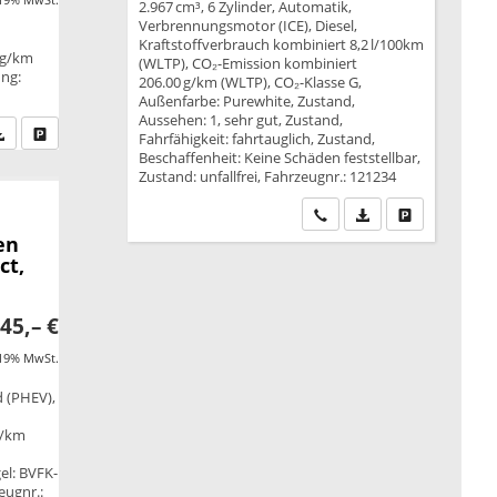
2.967 cm³, 6 Zylinder, Automatik,
Verbrennungsmotor (ICE), Diesel,
Kraftstoffverbrauch kombiniert 8,2 l/100km
 g/km
(WLTP), CO₂-Emission kombiniert
ung:
206.00 g/km (WLTP), CO₂-Klasse G,
Außenfarbe: Purewhite, Zustand,
Aussehen: 1, sehr gut, Zustand,
fen Sie an
PDF-Datei, Fahrzeugexposé drucken
Drucken, parken oder vergleichen
Fahrfähigkeit: fahrtauglich, Zustand,
Beschaffenheit: Keine Schäden feststellbar,
Zustand: unfallfrei, Fahrzeugnr.: 121234
Wir rufen Sie an
PDF-Datei, Fahrzeu
Drucken, park
en
ct,
45,– €
 19% MwSt.
d (PHEV),
g/km
B
gel: BVFK-
eugnr.: