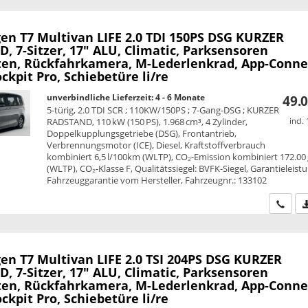
en T7 Multivan
LIFE 2.0 TDI 150PS DSG KURZER
 7-Sitzer, 17" ALU, Climatic, Parksensoren
ten, Rückfahrkamera, M-Lederlenkrad, App-Conne
ockpit Pro, Schiebetüre li/re
unverbindliche Lieferzeit: 4 - 6 Monate
49.0
5-türig, 2.0 TDI SCR ; 110KW/150PS ; 7-Gang-DSG ; KURZER
RADSTAND, 110 kW (150 PS), 1.968 cm³, 4 Zylinder,
incl.
Doppelkupplungsgetriebe (DSG), Frontantrieb,
Verbrennungsmotor (ICE), Diesel, Kraftstoffverbrauch
kombiniert 6,5 l/100km (WLTP), CO₂-Emission kombiniert 172.00
(WLTP), CO₂-Klasse F, Qualitätssiegel: BVFK-Siegel, Garantieleist
Fahrzeuggarantie vom Hersteller, Fahrzeugnr.: 133102
Wir ru
en T7 Multivan
LIFE 2.0 TSI 204PS DSG KURZER
 7-Sitzer, 17" ALU, Climatic, Parksensoren
ten, Rückfahrkamera, M-Lederlenkrad, App-Conne
ockpit Pro, Schiebetüre li/re