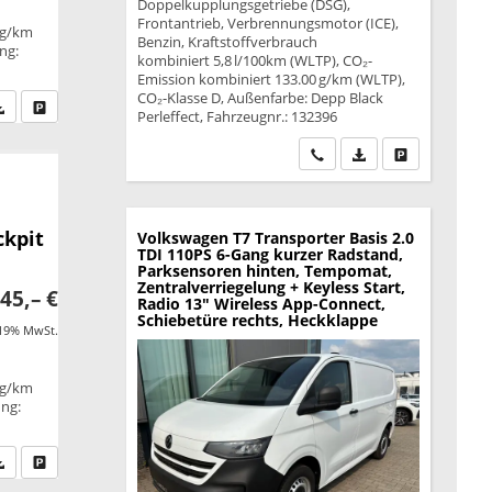
Doppelkupplungsgetriebe (DSG),
Frontantrieb, Verbrennungsmotor (ICE),
 g/km
Benzin, Kraftstoffverbrauch
ung:
kombiniert 5,8 l/100km (WLTP), CO₂-
Emission kombiniert 133.00 g/km (WLTP),
CO₂-Klasse D, Außenfarbe: Depp Black
fen Sie an
PDF-Datei, Fahrzeugexposé drucken
Drucken, parken oder vergleichen
Perleffect, Fahrzeugnr.: 132396
Wir rufen Sie an
PDF-Datei, Fahrzeu
Drucken, park
ckpit
Volkswagen T7 Transporter
Basis 2.0
TDI 110PS 6-Gang kurzer Radstand,
Parksensoren hinten, Tempomat,
Zentralverriegelung + Keyless Start,
45,– €
Radio 13" Wireless App-Connect,
Schiebetüre rechts, Heckklappe
 19% MwSt.
 g/km
ung:
fen Sie an
PDF-Datei, Fahrzeugexposé drucken
Drucken, parken oder vergleichen