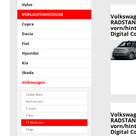
Volvo
VORLAUFFAHRZEUGE
Volkswag
RADSTAND,
Cupra
vorn/hin
Digital C
Dacia
Fiat
Hyundai
Kia
Skoda
Volkswagen
Caddy Maxi
Golf Variant
T-Cross
Volkswag
T-Roc
RADSTAND,
T7 Multivan
vorn/hin
Taigo
Digital C