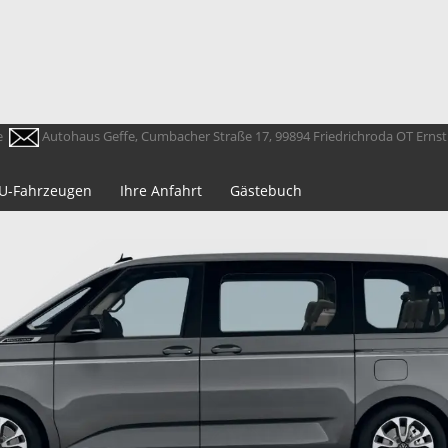
e
Autohaus Geffe, Cumbacher Straße 17, 99894 Friedrichroda OT Erns
 EU-Fahrzeugen
Ihre Anfahrt
Gästebuch