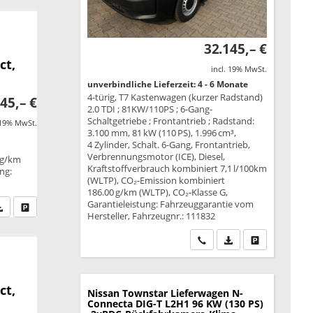
32.145,– €
ct,
incl. 19% MwSt.
unverbindliche Lieferzeit: 4 - 6 Monate
4-türig, T7 Kastenwagen (kurzer Radstand)
45,– €
2.0 TDI ; 81KW/110PS ; 6-Gang-
Schaltgetriebe ; Frontantrieb ; Radstand:
 19% MwSt.
3.100 mm, 81 kW (110 PS), 1.996 cm³,
4 Zylinder, Schalt. 6-Gang, Frontantrieb,
Verbrennungsmotor (ICE), Diesel,
 g/km
Kraftstoffverbrauch kombiniert 7,1 l/100km
ung:
(WLTP), CO₂-Emission kombiniert
186.00 g/km (WLTP), CO₂-Klasse G,
Garantieleistung: Fahrzeuggarantie vom
fen Sie an
PDF-Datei, Fahrzeugexposé drucken
Drucken, parken oder vergleichen
Hersteller, Fahrzeugnr.: 111832
Wir rufen Sie an
PDF-Datei, Fahrzeu
Drucken, park
ct,
Nissan Townstar Lieferwagen
N-
Connecta DIG-T L2H1 96 KW (130 PS)