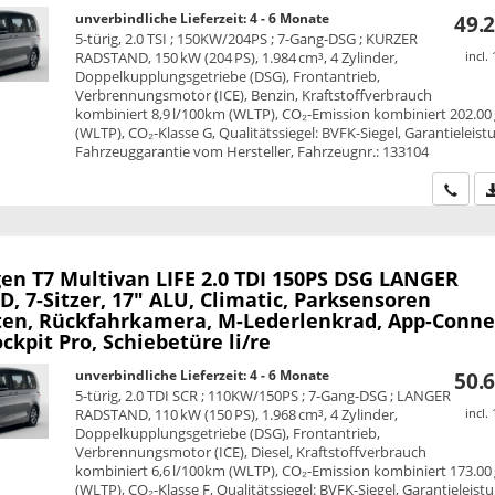
unverbindliche Lieferzeit: 4 - 6 Monate
49.2
5-türig, 2.0 TSI ; 150KW/204PS ; 7-Gang-DSG ; KURZER
RADSTAND, 150 kW (204 PS), 1.984 cm³, 4 Zylinder,
incl.
Doppelkupplungsgetriebe (DSG), Frontantrieb,
Verbrennungsmotor (ICE), Benzin, Kraftstoffverbrauch
kombiniert 8,9 l/100km (WLTP), CO₂-Emission kombiniert 202.00
(WLTP), CO₂-Klasse G, Qualitätssiegel: BVFK-Siegel, Garantieleist
Fahrzeuggarantie vom Hersteller, Fahrzeugnr.: 133104
Wir ru
en T7 Multivan
LIFE 2.0 TDI 150PS DSG LANGER
 7-Sitzer, 17" ALU, Climatic, Parksensoren
ten, Rückfahrkamera, M-Lederlenkrad, App-Conne
ockpit Pro, Schiebetüre li/re
unverbindliche Lieferzeit: 4 - 6 Monate
50.6
5-türig, 2.0 TDI SCR ; 110KW/150PS ; 7-Gang-DSG ; LANGER
RADSTAND, 110 kW (150 PS), 1.968 cm³, 4 Zylinder,
incl.
Doppelkupplungsgetriebe (DSG), Frontantrieb,
Verbrennungsmotor (ICE), Diesel, Kraftstoffverbrauch
kombiniert 6,6 l/100km (WLTP), CO₂-Emission kombiniert 173.00
(WLTP), CO₂-Klasse F, Qualitätssiegel: BVFK-Siegel, Garantieleist