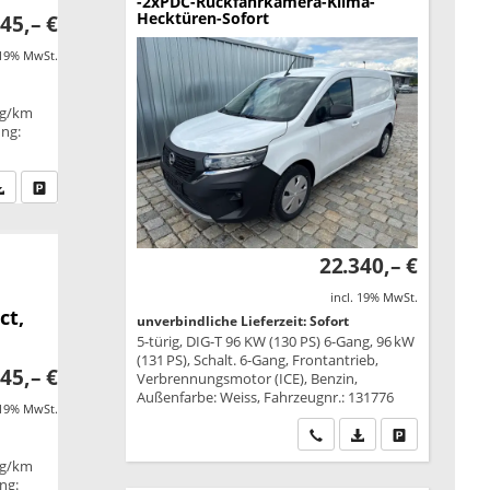
-2xPDC-Rückfahrkamera-Klima-
Hecktüren-Sofort
45,– €
 19% MwSt.
 g/km
ung:
fen Sie an
PDF-Datei, Fahrzeugexposé drucken
Drucken, parken oder vergleichen
22.340,– €
incl. 19% MwSt.
ct,
unverbindliche Lieferzeit: Sofort
5-türig, DIG-T 96 KW (130 PS) 6-Gang, 96 kW
(131 PS), Schalt. 6-Gang, Frontantrieb,
45,– €
Verbrennungsmotor (ICE), Benzin,
Außenfarbe: Weiss, Fahrzeugnr.: 131776
 19% MwSt.
Wir rufen Sie an
PDF-Datei, Fahrzeu
Drucken, park
 g/km
ung: