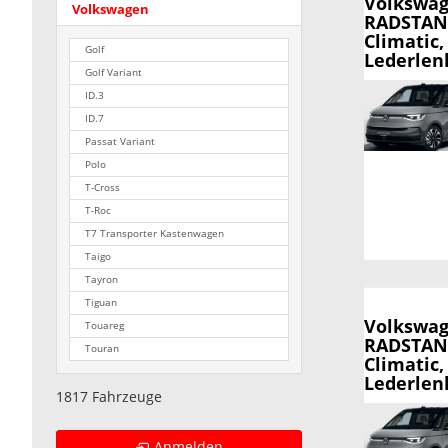
Volkswag
Volkswagen
RADSTAND,
Climatic
Golf
Lederlenk
Golf Variant
ID.3
ID.7
Passat Variant
Polo
T-Cross
T-Roc
T7 Transporter Kastenwagen
Taigo
Tayron
Tiguan
Volkswag
Touareg
RADSTAND,
Touran
Climatic
Lederlenk
1817 Fahrzeuge
Anmelden