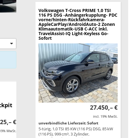
Volkswagen T-Cross
PRIME 1,0 TSI
116 PS DSG -Anhängerkupplung- PDC
vorne/hinten-Rückfahrkamera-
AppleCarPlay/AndroidAuto-2 Zonen
Klimaautomatik-USB C-ACC inkl.
TravelAssist-IQ Light-Keyless Go-
Sofort
ckpit
27.450,– €
incl. 19% MwSt.
25,– €
unverbindliche Lieferzeit: Sofort
5-türig, 1,0 TSI 85 KW (116 PS) DSG, 85 kW
 19% MwSt.
(116 PS), 999 cm³, 3 Zylinder,