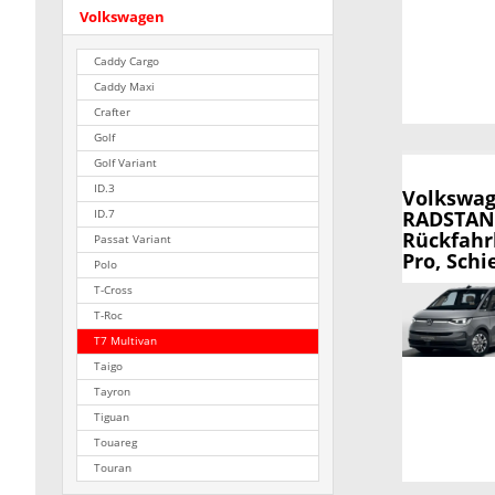
Volkswagen
Caddy Cargo
Caddy Maxi
Crafter
Golf
Golf Variant
ID.3
Volkswag
RADSTAND,
ID.7
Rückfahr
Passat Variant
Pro, Schi
Polo
T-Cross
T-Roc
T7 Multivan
Taigo
Tayron
Tiguan
Touareg
Touran