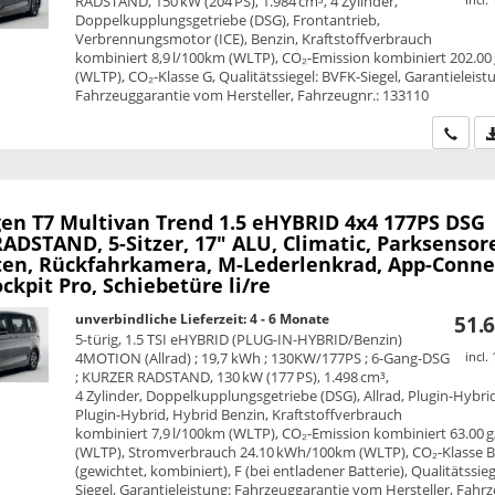
RADSTAND, 150 kW (204 PS), 1.984 cm³, 4 Zylinder,
Doppelkupplungsgetriebe (DSG), Frontantrieb,
Verbrennungsmotor (ICE), Benzin, Kraftstoffverbrauch
kombiniert 8,9 l/100km (WLTP), CO₂-Emission kombiniert 202.00
(WLTP), CO₂-Klasse G, Qualitätssiegel: BVFK-Siegel, Garantieleist
Fahrzeuggarantie vom Hersteller, Fahrzeugnr.: 133110
Wir ru
en T7 Multivan
Trend 1.5 eHYBRID 4x4 177PS DSG
ADSTAND, 5-Sitzer, 17" ALU, Climatic, Parksensor
ten, Rückfahrkamera, M-Lederlenkrad, App-Conne
ockpit Pro, Schiebetüre li/re
unverbindliche Lieferzeit: 4 - 6 Monate
51.6
5-türig, 1.5 TSI eHYBRID (PLUG-IN-HYBRID/Benzin)
4MOTION (Allrad) ; 19,7 kWh ; 130KW/177PS ; 6-Gang-DSG
incl.
; KURZER RADSTAND, 130 kW (177 PS), 1.498 cm³,
4 Zylinder, Doppelkupplungsgetriebe (DSG), Allrad, Plugin-Hybri
Plugin-Hybrid, Hybrid Benzin, Kraftstoffverbrauch
kombiniert 7,9 l/100km (WLTP), CO₂-Emission kombiniert 63.00 
(WLTP), Stromverbrauch 24.10 kWh/100km (WLTP), CO₂-Klasse 
(gewichtet, kombiniert), F (bei entladener Batterie), Qualitätssie
Siegel, Garantieleistung: Fahrzeuggarantie vom Hersteller, Fahrz