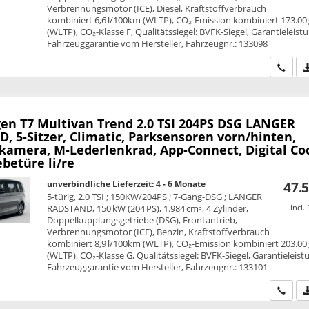
Verbrennungsmotor (ICE), Diesel, Kraftstoffverbrauch
kombiniert 6,6 l/100km (WLTP), CO₂-Emission kombiniert 173.00
(WLTP), CO₂-Klasse F, Qualitätssiegel: BVFK-Siegel, Garantieleist
Fahrzeuggarantie vom Hersteller, Fahrzeugnr.: 133098
Wir ru
en T7 Multivan
Trend 2.0 TSI 204PS DSG LANGER
 5-Sitzer, Climatic, Parksensoren vorn/hinten,
kamera, M-Lederlenkrad, App-Connect, Digital Co
ebetüre li/re
unverbindliche Lieferzeit: 4 - 6 Monate
47.5
5-türig, 2.0 TSI ; 150KW/204PS ; 7-Gang-DSG ; LANGER
RADSTAND, 150 kW (204 PS), 1.984 cm³, 4 Zylinder,
incl.
Doppelkupplungsgetriebe (DSG), Frontantrieb,
Verbrennungsmotor (ICE), Benzin, Kraftstoffverbrauch
kombiniert 8,9 l/100km (WLTP), CO₂-Emission kombiniert 203.00
(WLTP), CO₂-Klasse G, Qualitätssiegel: BVFK-Siegel, Garantieleist
Fahrzeuggarantie vom Hersteller, Fahrzeugnr.: 133101
Wir ru