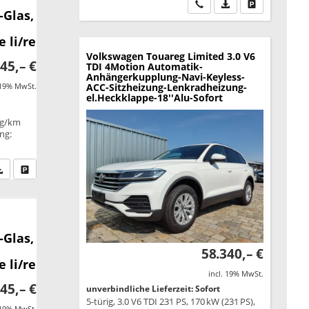
Wir rufen Sie an
PDF-Datei, Fahrzeu
Drucken, park
-Glas,
 li/re
Volkswagen Touareg
Limited 3.0 V6
45,– €
TDI 4Motion Automatik-
Anhängerkupplung-Navi-Keyless-
 19% MwSt.
ACC-Sitzheizung-Lenkradheizung-
el.Heckklappe-18''Alu-Sofort
 g/km
ung:
fen Sie an
PDF-Datei, Fahrzeugexposé drucken
Drucken, parken oder vergleichen
-Glas,
58.340,– €
 li/re
incl. 19% MwSt.
45,– €
unverbindliche Lieferzeit: Sofort
5-türig, 3.0 V6 TDI 231 PS, 170 kW (231 PS),
 19% MwSt.