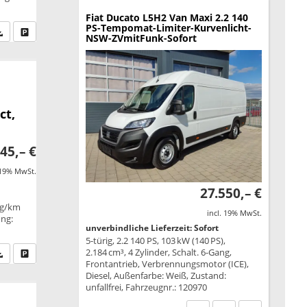
Fiat Ducato
L5H2 Van Maxi 2.2 140
PS-Tempomat-Limiter-Kurvenlicht-
fen Sie an
PDF-Datei, Fahrzeugexposé drucken
Drucken, parken oder vergleichen
NSW-ZVmitFunk-Sofort
ct,
45,– €
 19% MwSt.
27.550,– €
 g/km
incl. 19% MwSt.
ung:
unverbindliche Lieferzeit: Sofort
5-türig, 2.2 140 PS, 103 kW (140 PS),
2.184 cm³, 4 Zylinder, Schalt. 6-Gang,
fen Sie an
PDF-Datei, Fahrzeugexposé drucken
Drucken, parken oder vergleichen
Frontantrieb, Verbrennungsmotor (ICE),
Diesel, Außenfarbe: Weiß, Zustand:
unfallfrei, Fahrzeugnr.: 120970