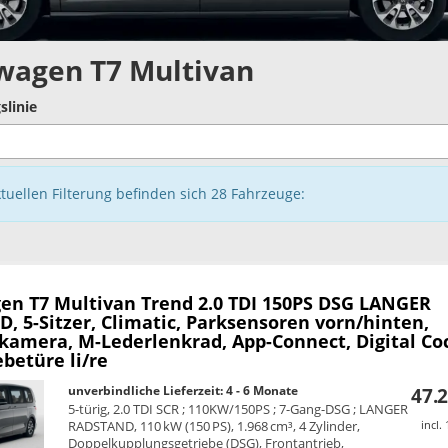
wagen T7 Multivan
slinie
ktuellen Filterung befinden sich
28
Fahrzeuge:
en T7 Multivan
Trend 2.0 TDI 150PS DSG LANGER
 5-Sitzer, Climatic, Parksensoren vorn/hinten,
kamera, M-Lederlenkrad, App-Connect, Digital Co
ebetüre li/re
unverbindliche Lieferzeit: 4 - 6 Monate
47.2
5-türig, 2.0 TDI SCR ; 110KW/150PS ; 7-Gang-DSG ; LANGER
RADSTAND, 110 kW (150 PS), 1.968 cm³, 4 Zylinder,
incl.
Doppelkupplungsgetriebe (DSG), Frontantrieb,