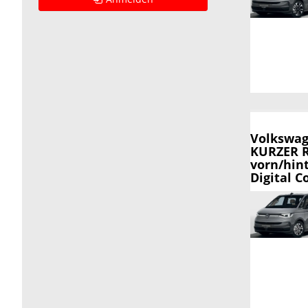
Volkswag
KURZER R
vorn/hin
Digital C