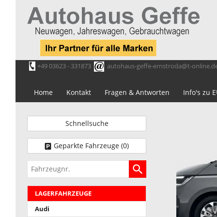
+49 03623 - 331873
autohaus-geffe-ernstroda@t-online.d
Home
Kontakt
Fragen & Antworten
Info's zu
Schnellsuche
Geparkte Fahrzeuge (
0
)
Fahrzeugnr.
LAGERFAHRZEUGE
Audi