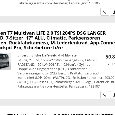
Fahrzeuggarantie vom Hersteller, Fahrzeugnr.: 133105
Wir ru
en T7 Multivan
LIFE 2.0 TSI 204PS DSG LANGER
 7-Sitzer, 17" ALU, Climatic, Parksensoren
ten, Rückfahrkamera, M-Lederlenkrad, App-Conne
ockpit Pro, Schiebetüre li/re
unverbindliche Lieferzeit: 4 - 6 Monate
50.8
5-türig, 2.0 TSI ; 150KW/204PS ; 7-Gang-DSG ; LANGER
RADSTAND, 150 kW (204 PS), 1.984 cm³, 4 Zylinder,
incl.
Doppelkupplungsgetriebe (DSG), Frontantrieb,
Verbrennungsmotor (ICE), Benzin, Kraftstoffverbrauch
kombiniert 8,9 l/100km (WLTP), CO₂-Emission kombiniert 203.00
(WLTP), CO₂-Klasse G, Qualitätssiegel: BVFK-Siegel, Garantieleist
Fahrzeuggarantie vom Hersteller, Fahrzeugnr.: 133107
Wir ru