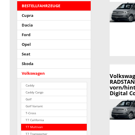
BESTELLFAHRZEUGE
Cupra
Dacia
Ford
Opel
Seat
Skoda
Volkswagen
Volkswag
RADSTAND,
Caddy
vorn/hin
Digital C
Caddy Cargo
Golf
Golf Variant
T-Cross
T7 California
T7 Multivan
T7 Transporter