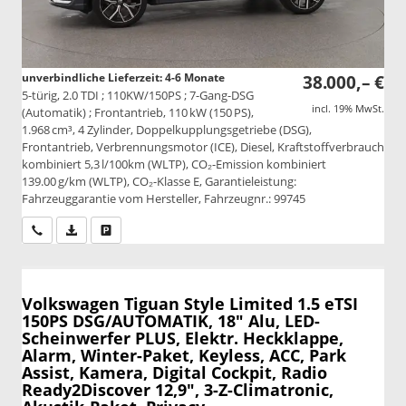
unverbindliche Lieferzeit: 4-6 Monate
38.000,– €
5-türig, 2.0 TDI ; 110KW/150PS ; 7-Gang-DSG
incl. 19% MwSt.
(Automatik) ; Frontantrieb, 110 kW (150 PS),
1.968 cm³, 4 Zylinder, Doppelkupplungsgetriebe (DSG),
Frontantrieb, Verbrennungsmotor (ICE), Diesel, Kraftstoffverbrauch
kombiniert 5,3 l/100km (WLTP), CO₂-Emission kombiniert
139.00 g/km (WLTP), CO₂-Klasse E, Garantieleistung:
Fahrzeuggarantie vom Hersteller, Fahrzeugnr.: 99745
Wir rufen Sie an
PDF-Datei, Fahrzeugexposé drucken
Drucken, parken oder vergleichen
Volkswagen Tiguan
Style Limited 1.5 eTSI
150PS DSG/AUTOMATIK, 18" Alu, LED-
Scheinwerfer PLUS, Elektr. Heckklappe,
Alarm, Winter-Paket, Keyless, ACC, Park
Assist, Kamera, Digital Cockpit, Radio
Ready2Discover 12,9", 3-Z-Climatronic,