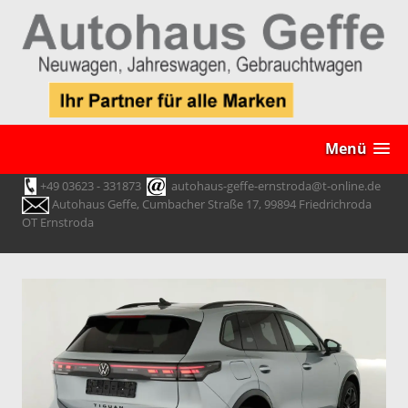
Menü
+49 03623 - 331873
autohaus-geffe-ernstroda@t-online.de
Autohaus Geffe, Cumbacher Straße 17, 99894 Friedrichroda
OT Ernstroda