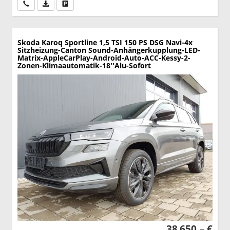
Wir rufen Sie an
PDF-Datei, Fahrzeugexposé drucken
Drucken, parken oder vergleichen
Skoda Karoq
Sportline 1,5 TSI 150 PS DSG Navi-4x
Sitzheizung-Canton Sound-Anhängerkupplung-LED-
Matrix-AppleCarPlay-Android-Auto-ACC-Kessy-2-
Zonen-Klimaautomatik-18''Alu-Sofort
38.650,– €