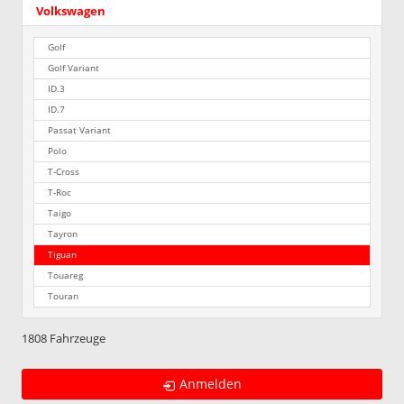
Volkswagen
Golf
Golf Variant
ID.3
ID.7
Passat Variant
Polo
T-Cross
T-Roc
Taigo
Tayron
Tiguan
Touareg
Touran
1808 Fahrzeuge
Anmelden