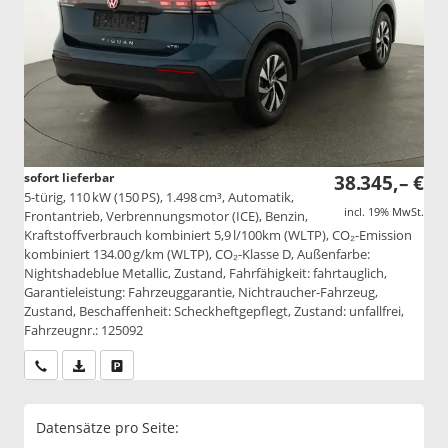
sofort lieferbar
38.345,– €
5-türig, 110 kW (150 PS), 1.498 cm³, Automatik,
incl. 19% MwSt.
Frontantrieb, Verbrennungsmotor (ICE), Benzin,
Kraftstoffverbrauch kombiniert 5,9 l/100km (WLTP), CO₂-Emission
kombiniert 134.00 g/km (WLTP), CO₂-Klasse D, Außenfarbe:
Nightshadeblue Metallic, Zustand, Fahrfähigkeit: fahrtauglich,
Garantieleistung: Fahrzeuggarantie, Nichtraucher-Fahrzeug,
Zustand, Beschaffenheit: Scheckheftgepflegt, Zustand: unfallfrei,
Fahrzeugnr.: 125092
Wir rufen Sie an
PDF-Datei, Fahrzeugexposé drucken
Drucken, parken oder vergleichen
Datensätze pro Seite: