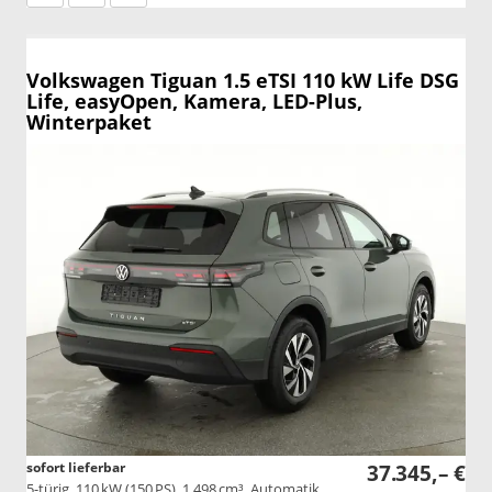
Volkswagen Tiguan
1.5 eTSI 110 kW Life DSG
Life, easyOpen, Kamera, LED-Plus,
Winterpaket
sofort lieferbar
37.345,– €
5-türig, 110 kW (150 PS), 1.498 cm³, Automatik,