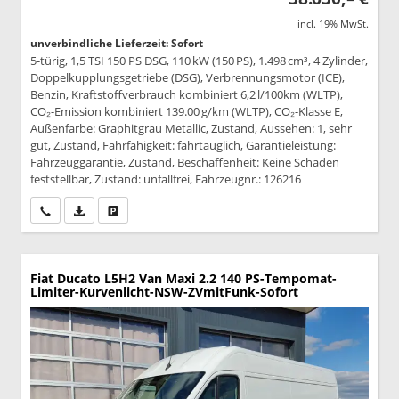
incl. 19% MwSt.
unverbindliche Lieferzeit: Sofort
5-türig, 1,5 TSI 150 PS DSG, 110 kW (150 PS), 1.498 cm³, 4 Zylinder,
Doppelkupplungsgetriebe (DSG), Verbrennungsmotor (ICE),
Benzin, Kraftstoffverbrauch kombiniert 6,2 l/100km (WLTP),
CO₂-Emission kombiniert 139.00 g/km (WLTP), CO₂-Klasse E,
Außenfarbe: Graphitgrau Metallic, Zustand, Aussehen: 1, sehr
gut, Zustand, Fahrfähigkeit: fahrtauglich, Garantieleistung:
Fahrzeuggarantie, Zustand, Beschaffenheit: Keine Schäden
feststellbar, Zustand: unfallfrei, Fahrzeugnr.: 126216
Wir rufen Sie an
PDF-Datei, Fahrzeugexposé drucken
Drucken, parken oder vergleichen
Fiat Ducato
L5H2 Van Maxi 2.2 140 PS-Tempomat-
Limiter-Kurvenlicht-NSW-ZVmitFunk-Sofort