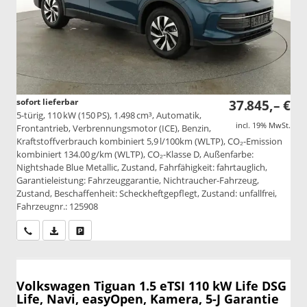
sofort lieferbar
37.845,– €
5-türig, 110 kW (150 PS), 1.498 cm³, Automatik,
incl. 19% MwSt.
Frontantrieb, Verbrennungsmotor (ICE), Benzin,
Kraftstoffverbrauch kombiniert 5,9 l/100km (WLTP), CO₂-Emission
kombiniert 134.00 g/km (WLTP), CO₂-Klasse D, Außenfarbe:
Nightshade Blue Metallic, Zustand, Fahrfähigkeit: fahrtauglich,
Garantieleistung: Fahrzeuggarantie, Nichtraucher-Fahrzeug,
Zustand, Beschaffenheit: Scheckheftgepflegt, Zustand: unfallfrei,
Fahrzeugnr.: 125908
Wir rufen Sie an
PDF-Datei, Fahrzeugexposé drucken
Drucken, parken oder vergleichen
Volkswagen Tiguan
1.5 eTSI 110 kW Life DSG
Life, Navi, easyOpen, Kamera, 5-J Garantie