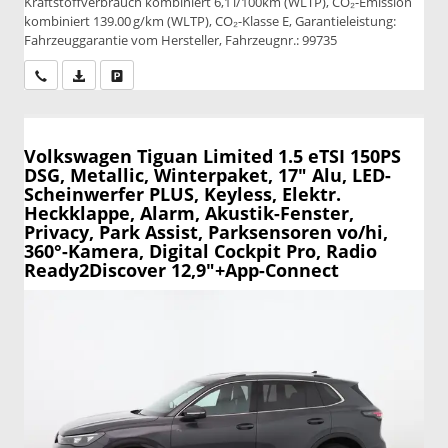
Kraftstoffverbrauch kombiniert 6,1 l/100km (WLTP), CO₂-Emission
kombiniert 139.00 g/km (WLTP), CO₂-Klasse E, Garantieleistung:
Fahrzeuggarantie vom Hersteller, Fahrzeugnr.: 99735
Wir rufen Sie an
PDF-Datei, Fahrzeugexposé drucken
Drucken, parken oder vergleichen
Volkswagen Tiguan
Limited 1.5 eTSI 150PS
DSG, Metallic, Winterpaket, 17" Alu, LED-
Scheinwerfer PLUS, Keyless, Elektr.
Heckklappe, Alarm, Akustik-Fenster,
Privacy, Park Assist, Parksensoren vo/hi,
360°-Kamera, Digital Cockpit Pro, Radio
Ready2Discover 12,9"+App-Connect