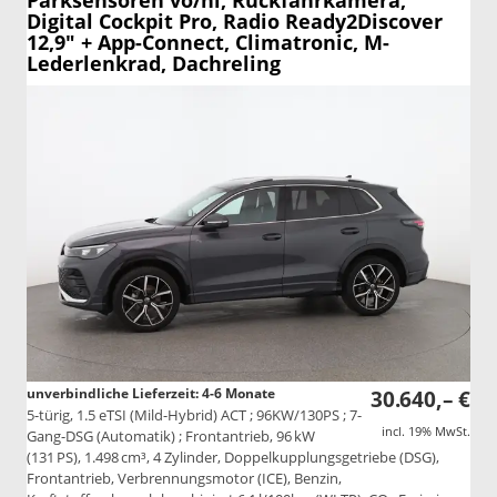
Parksensoren vo/hi, Rückfahrkamera,
Digital Cockpit Pro, Radio Ready2Discover
12,9" + App-Connect, Climatronic, M-
Lederlenkrad, Dachreling
unverbindliche Lieferzeit: 4-6 Monate
30.640,– €
5-türig, 1.5 eTSI (Mild-Hybrid) ACT ; 96KW/130PS ; 7-
incl. 19% MwSt.
Gang-DSG (Automatik) ; Frontantrieb, 96 kW
(131 PS), 1.498 cm³, 4 Zylinder, Doppelkupplungsgetriebe (DSG),
Frontantrieb, Verbrennungsmotor (ICE), Benzin,