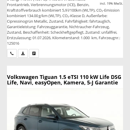
incl. 19% MwSt.
Frontantrieb, Verbrennungsmotor (ICE), Benzin,
Kraftstoffverbrauch kombiniert 5,9 l/100km (WLTP), CO₂-Emission
kombiniert 134.00 g/km (WLTP), CO₂-Klasse D, Außenfarbe:
Cipressinogrün Metallic, Zustand, Fahrfähigkeit: fahrtauglich,
Garantieleistung: Fahrzeuggarantie, Nichtraucher-Fahrzeug,
Zustand, Beschaffenheit: Scheckheftgepflegt, Zustand: unfallfrei,
Erstzulassung: 01.07.2026, Kilometerstand: 1.000 km, Fahrzeugnr.:
125016
Wir rufen Sie an
PDF-Datei, Fahrzeugexposé drucken
Drucken, parken oder vergleichen
Volkswagen Tiguan
1.5 eTSI 110 kW Life DSG
Life, Navi, easyOpen, Kamera, 5-J Garantie