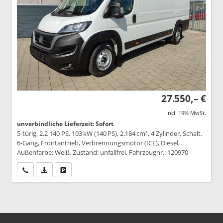
27.550,– €
incl. 19% MwSt.
unverbindliche Lieferzeit: Sofort
5-türig, 2.2 140 PS, 103 kW (140 PS), 2.184 cm³, 4 Zylinder, Schalt.
6-Gang, Frontantrieb, Verbrennungsmotor (ICE), Diesel,
Außenfarbe: Weiß, Zustand: unfallfrei, Fahrzeugnr.: 120970
Wir rufen Sie an
PDF-Datei, Fahrzeugexposé drucken
Drucken, parken oder vergleichen