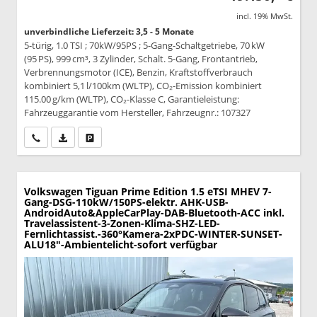
incl. 19% MwSt.
unverbindliche Lieferzeit: 3,5 - 5 Monate
5-türig, 1.0 TSI ; 70kW/95PS ; 5-Gang-Schaltgetriebe, 70 kW
(95 PS), 999 cm³, 3 Zylinder, Schalt. 5-Gang, Frontantrieb,
Verbrennungsmotor (ICE), Benzin, Kraftstoffverbrauch
kombiniert 5,1 l/100km (WLTP), CO₂-Emission kombiniert
115.00 g/km (WLTP), CO₂-Klasse C, Garantieleistung:
Fahrzeuggarantie vom Hersteller, Fahrzeugnr.: 107327
Wir rufen Sie an
PDF-Datei, Fahrzeugexposé drucken
Drucken, parken oder vergleichen
Volkswagen Tiguan
Prime Edition 1.5 eTSI MHEV 7-
Gang-DSG-110kW/150PS-elektr. AHK-USB-
AndroidAuto&AppleCarPlay-DAB-Bluetooth-ACC inkl.
Travelassistent-3-Zonen-Klima-SHZ-LED-
Fernlichtassist.-360°Kamera-2xPDC-WINTER-SUNSET-
ALU18"-Ambientelicht-sofort verfügbar