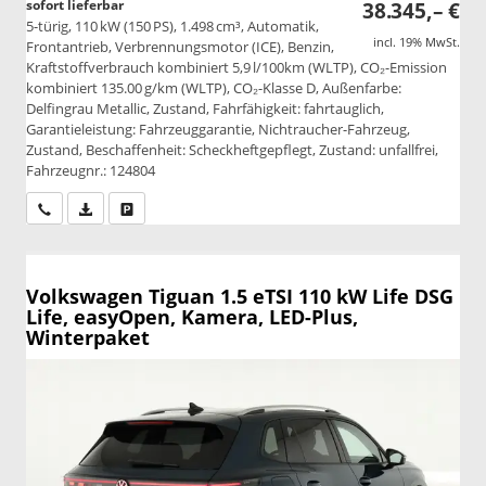
sofort lieferbar
38.345,– €
5-türig, 110 kW (150 PS), 1.498 cm³, Automatik,
incl. 19% MwSt.
Frontantrieb, Verbrennungsmotor (ICE), Benzin,
Kraftstoffverbrauch kombiniert 5,9 l/100km (WLTP), CO₂-Emission
kombiniert 135.00 g/km (WLTP), CO₂-Klasse D, Außenfarbe:
Delfingrau Metallic, Zustand, Fahrfähigkeit: fahrtauglich,
Garantieleistung: Fahrzeuggarantie, Nichtraucher-Fahrzeug,
Zustand, Beschaffenheit: Scheckheftgepflegt, Zustand: unfallfrei,
Fahrzeugnr.: 124804
Wir rufen Sie an
PDF-Datei, Fahrzeugexposé drucken
Drucken, parken oder vergleichen
Volkswagen Tiguan
1.5 eTSI 110 kW Life DSG
Life, easyOpen, Kamera, LED-Plus,
Winterpaket