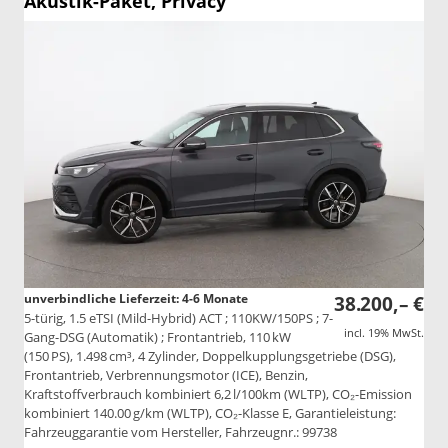
Akustik-Paket, Privacy
unverbindliche Lieferzeit: 4-6 Monate
38.200,– €
5-türig, 1.5 eTSI (Mild-Hybrid) ACT ; 110KW/150PS ; 7-
incl. 19% MwSt.
Gang-DSG (Automatik) ; Frontantrieb, 110 kW
(150 PS), 1.498 cm³, 4 Zylinder, Doppelkupplungsgetriebe (DSG),
Frontantrieb, Verbrennungsmotor (ICE), Benzin,
Kraftstoffverbrauch kombiniert 6,2 l/100km (WLTP), CO₂-Emission
kombiniert 140.00 g/km (WLTP), CO₂-Klasse E, Garantieleistung:
Fahrzeuggarantie vom Hersteller, Fahrzeugnr.: 99738