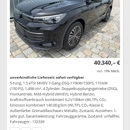
40.340,– €
incl. 19% MwSt.
unverbindliche Lieferzeit: sofort verfügbar
5-türig, 1.5 eTSI MHEV 7-Gang-DSG-110kW/150PS, 110 kW
(150 PS), 1.498 cm³, 4 Zylinder, Doppelkupplungsgetriebe (DSG),
Frontantrieb, Mild-Hybrid (MHEV), Hybrid Benzin,
Kraftstoffverbrauch kombiniert 6,2 l/100km (WLTP), CO₂-
Emission kombiniert 140.00 g/km (WLTP), CO₂-Klasse E,
Außenfarbe: Grenadillaschwarz Metallic, Zustand, Aussehen: 1,
sehr gut, Garantieleistung: Fahrzeuggarantie, Zustand: unfallfrei,
Fahrzeugnr.: 132339