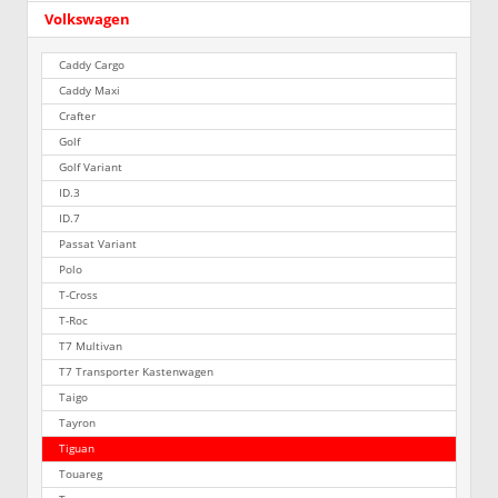
Volkswagen
Caddy Cargo
Caddy Maxi
Crafter
Golf
Golf Variant
ID.3
ID.7
Passat Variant
Polo
T-Cross
T-Roc
T7 Multivan
T7 Transporter Kastenwagen
Taigo
Tayron
Tiguan
Touareg