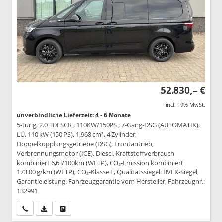
52.830,– €
incl. 19% MwSt.
unverbindliche Lieferzeit: 4 - 6 Monate
5-türig, 2.0 TDI SCR ; 110KW/150PS ; 7-Gang-DSG (AUTOMATIK);
LÜ, 110 kW (150 PS), 1.968 cm³, 4 Zylinder,
Doppelkupplungsgetriebe (DSG), Frontantrieb,
Verbrennungsmotor (ICE), Diesel, Kraftstoffverbrauch
kombiniert 6,6 l/100km (WLTP), CO₂-Emission kombiniert
173.00 g/km (WLTP), CO₂-Klasse F, Qualitätssiegel: BVFK-Siegel,
Garantieleistung: Fahrzeuggarantie vom Hersteller, Fahrzeugnr.:
132991
Wir rufen Sie an
PDF-Datei, Fahrzeugexposé drucken
Drucken, parken oder vergleichen