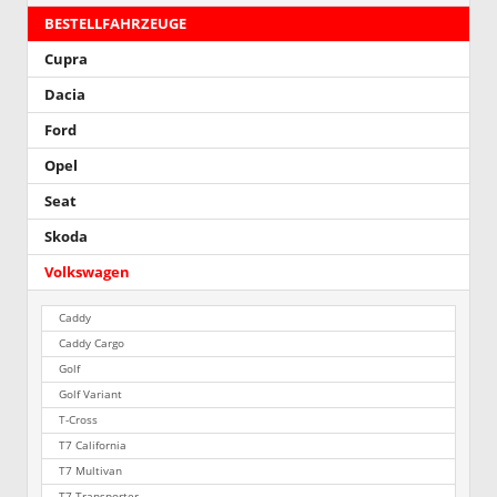
BESTELLFAHRZEUGE
Cupra
Dacia
Ford
Opel
Seat
Skoda
Volkswagen
Caddy
Caddy Cargo
Golf
Golf Variant
T-Cross
T7 California
T7 Multivan
T7 Transporter