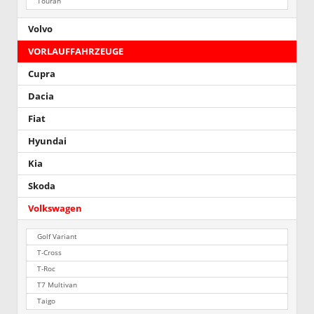
Touran
Volvo
VORLAUFFAHRZEUGE
Cupra
Dacia
Fiat
Hyundai
Kia
Skoda
Volkswagen
Golf Variant
T-Cross
T-Roc
T7 Multivan
Taigo