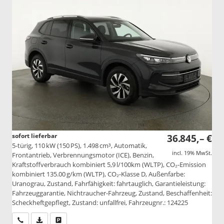
sofort lieferbar
36.845,– €
5-türig, 110 kW (150 PS), 1.498 cm³, Automatik,
incl. 19% MwSt.
Frontantrieb, Verbrennungsmotor (ICE), Benzin,
Kraftstoffverbrauch kombiniert 5,9 l/100km (WLTP), CO₂-Emission
kombiniert 135.00 g/km (WLTP), CO₂-Klasse D, Außenfarbe:
Uranograu, Zustand, Fahrfähigkeit: fahrtauglich, Garantieleistung:
Fahrzeuggarantie, Nichtraucher-Fahrzeug, Zustand, Beschaffenheit:
Scheckheftgepflegt, Zustand: unfallfrei, Fahrzeugnr.: 124225
Wir rufen Sie an
PDF-Datei, Fahrzeugexposé drucken
Drucken, parken oder vergleichen