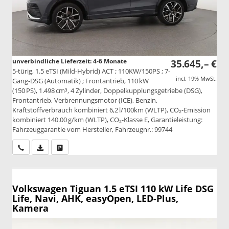
unverbindliche Lieferzeit: 4-6 Monate
35.645,– €
5-türig, 1.5 eTSI (Mild-Hybrid) ACT ; 110KW/150PS ; 7-
incl. 19% MwSt.
Gang-DSG (Automatik) ; Frontantrieb, 110 kW
(150 PS), 1.498 cm³, 4 Zylinder, Doppelkupplungsgetriebe (DSG),
Frontantrieb, Verbrennungsmotor (ICE), Benzin,
Kraftstoffverbrauch kombiniert 6,2 l/100km (WLTP), CO₂-Emission
kombiniert 140.00 g/km (WLTP), CO₂-Klasse E, Garantieleistung:
Fahrzeuggarantie vom Hersteller, Fahrzeugnr.: 99744
Wir rufen Sie an
PDF-Datei, Fahrzeugexposé drucken
Drucken, parken oder vergleichen
Volkswagen Tiguan
1.5 eTSI 110 kW Life DSG
Life, Navi, AHK, easyOpen, LED-Plus,
Kamera