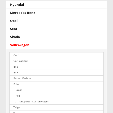
Hyundai
Mercedes-Benz
Opel
Seat
Skoda
Volkswagen
Golf
Golf Variant
ID.3
ID.7
Passat Variant
Polo
T-Cross
T-Roc
T7 Transporter Kastenwagen
Taigo