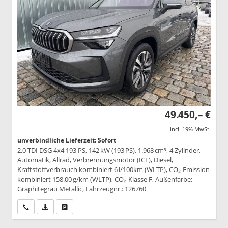
49.450,– €
incl. 19% MwSt.
unverbindliche Lieferzeit: Sofort
2,0 TDI DSG 4x4 193 PS, 142 kW (193 PS), 1.968 cm³, 4 Zylinder,
Automatik, Allrad, Verbrennungsmotor (ICE), Diesel,
Kraftstoffverbrauch kombiniert 6 l/100km (WLTP), CO₂-Emission
kombiniert 158.00 g/km (WLTP), CO₂-Klasse F, Außenfarbe:
Graphitegrau Metallic, Fahrzeugnr.: 126760
Wir rufen Sie an
PDF-Datei, Fahrzeugexposé drucken
Drucken, parken oder vergleichen