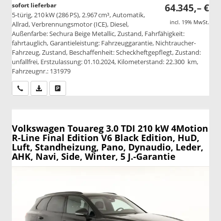
sofort lieferbar
64.345,– €
5-türig, 210 kW (286 PS), 2.967 cm³, Automatik,
incl. 19% MwSt.
Allrad, Verbrennungsmotor (ICE), Diesel,
Außenfarbe: Sechura Beige Metallic, Zustand, Fahrfähigkeit:
fahrtauglich, Garantieleistung: Fahrzeuggarantie, Nichtraucher-
Fahrzeug, Zustand, Beschaffenheit: Scheckheftgepflegt, Zustand:
unfallfrei, Erstzulassung: 01.10.2024, Kilometerstand: 22.300 km,
Fahrzeugnr.: 131979
Wir rufen Sie an
PDF-Datei, Fahrzeugexposé drucken
Drucken, parken oder vergleichen
Volkswagen Touareg
3.0 TDI 210 kW 4Motion
R-Line Final Edition V6 Black Edition, HuD,
Luft, Standheizung, Pano, Dynaudio, Leder,
AHK, Navi, Side, Winter, 5 J.-Garantie