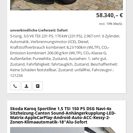
58.340,– €
incl. 19% MwSt.
unverbindliche Lieferzeit: Sofort
5-türig, 3.0 V6 TDI 231 PS, 170 kW (231 PS), 2.967 cm³, 6 Zylinder,
Automatik, Verbrennungsmotor (ICE), Diesel,
Kraftstoffverbrauch kombiniert 8,2 l/100km (WLTP), CO₂-
Emission kombiniert 206.00 g/km (WLTP), CO₂-Klasse G,
Außenfarbe: Purewhite, Zustand, Aussehen: 1, sehr gut,
Zustand, Fahrfähigkeit: fahrtauglich, Zustand, Beschaffenheit:
Keine Schäden feststellbar, Zustand: unfallfrei, Fahrzeugnr.:
121234
Wir rufen Sie an
PDF-Datei, Fahrzeugexposé drucken
Drucken, parken oder vergleichen
Skoda Karoq
Sportline 1,5 TSI 150 PS DSG Navi-4x
Sitzheizung-Canton Sound-Anhängerkupplung-LED-
Matrix-AppleCarPlay-Android-Auto-ACC-Kessy-2-
Zonen-Klimaautomatik-18''Alu-Sofort