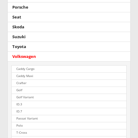
Porsche
Seat
Skoda
Suzuki
Toyota
Volkswagen
Caddy Cargo
Caddy Maxi
Crafter
Golf
Golf Variant
ID.3
ID.7
Passat Variant
Polo
T-Cross