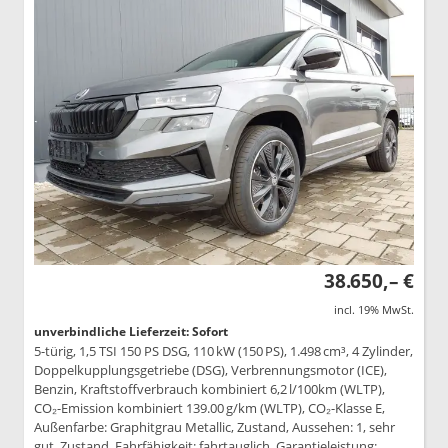
38.650,– €
incl. 19% MwSt.
unverbindliche Lieferzeit: Sofort
5-türig, 1,5 TSI 150 PS DSG, 110 kW (150 PS), 1.498 cm³, 4 Zylinder,
Doppelkupplungsgetriebe (DSG), Verbrennungsmotor (ICE),
Benzin, Kraftstoffverbrauch kombiniert 6,2 l/100km (WLTP),
CO₂-Emission kombiniert 139.00 g/km (WLTP), CO₂-Klasse E,
Außenfarbe: Graphitgrau Metallic, Zustand, Aussehen: 1, sehr
gut, Zustand, Fahrfähigkeit: fahrtauglich, Garantieleistung: