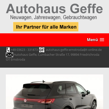
Menü
+49 03623 - 331873
autohaus-geffe-ernstroda@t-online.de
Autohaus Geffe, Cumbacher Straße 17, 99894 Friedrichroda
OT Ernstroda