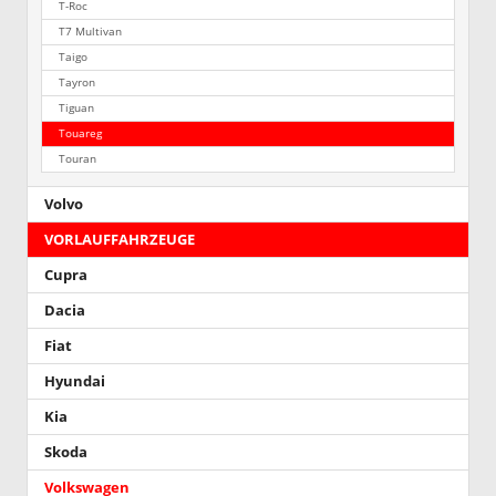
T-Roc
T7 Multivan
Taigo
Tayron
Tiguan
Touareg
Touran
Volvo
VORLAUFFAHRZEUGE
Cupra
Dacia
Fiat
Hyundai
Kia
Skoda
Volkswagen