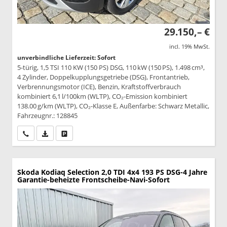
29.150,– €
incl. 19% MwSt.
unverbindliche Lieferzeit: Sofort
5-türig, 1,5 TSI 110 KW (150 PS) DSG, 110 kW (150 PS), 1.498 cm³,
4 Zylinder, Doppelkupplungsgetriebe (DSG), Frontantrieb,
Verbrennungsmotor (ICE), Benzin, Kraftstoffverbrauch
kombiniert 6,1 l/100km (WLTP), CO₂-Emission kombiniert
138.00 g/km (WLTP), CO₂-Klasse E, Außenfarbe: Schwarz Metallic,
Fahrzeugnr.: 128845
Wir rufen Sie an
PDF-Datei, Fahrzeugexposé drucken
Drucken, parken oder vergleichen
Skoda Kodiaq
Selection 2,0 TDI 4x4 193 PS DSG-4 Jahre
Garantie-beheizte Frontscheibe-Navi-Sofort