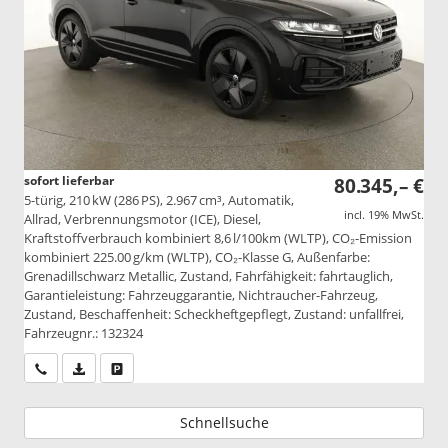
sofort lieferbar
80.345,– €
5-türig, 210 kW (286 PS), 2.967 cm³, Automatik,
incl. 19% MwSt.
Allrad, Verbrennungsmotor (ICE), Diesel,
Kraftstoffverbrauch kombiniert 8,6 l/100km (WLTP), CO₂-Emission
kombiniert 225.00 g/km (WLTP), CO₂-Klasse G, Außenfarbe:
Grenadillschwarz Metallic, Zustand, Fahrfähigkeit: fahrtauglich,
Garantieleistung: Fahrzeuggarantie, Nichtraucher-Fahrzeug,
Zustand, Beschaffenheit: Scheckheftgepflegt, Zustand: unfallfrei,
Fahrzeugnr.: 132324
Wir rufen Sie an
PDF-Datei, Fahrzeugexposé drucken
Drucken, parken oder vergleichen
Schnellsuche