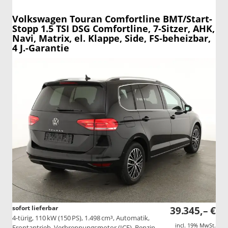
Volkswagen Touran
Comfortline BMT/Start-
Stopp 1.5 TSI DSG Comfortline, 7-Sitzer, AHK,
Navi, Matrix, el. Klappe, Side, FS-beheizbar,
4 J.-Garantie
sofort lieferbar
39.345,– €
4-türig, 110 kW (150 PS), 1.498 cm³, Automatik,
incl. 19% MwSt.
Frontantrieb, Verbrennungsmotor (ICE), Benzin,