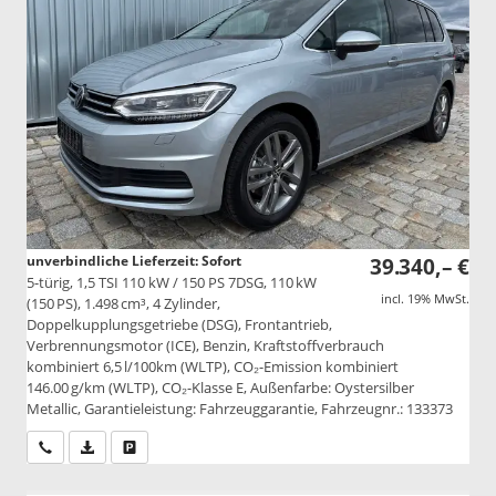
unverbindliche Lieferzeit: Sofort
39.340,– €
5-türig, 1,5 TSI 110 kW / 150 PS 7DSG, 110 kW
incl. 19% MwSt.
(150 PS), 1.498 cm³, 4 Zylinder,
Doppelkupplungsgetriebe (DSG), Frontantrieb,
Verbrennungsmotor (ICE), Benzin, Kraftstoffverbrauch
kombiniert 6,5 l/100km (WLTP), CO₂-Emission kombiniert
146.00 g/km (WLTP), CO₂-Klasse E, Außenfarbe: Oystersilber
Metallic, Garantieleistung: Fahrzeuggarantie, Fahrzeugnr.: 133373
Wir rufen Sie an
PDF-Datei, Fahrzeugexposé drucken
Drucken, parken oder vergleichen