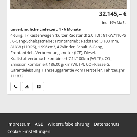
32.145,– €
incl. 19% MwSt.
unverbindliche Lieferzeit: 4 - 6 Monate
4-türig, T7 Kastenwagen (kurzer Radstand) 2.0 TDI ; 81KW/110PS
; 6-Gang-Schaltgetriebe ; Frontantrieb ; Radstand: 3.100 mm,
81 kW (110 PS), 1.996 cm³, 4 Zylinder, Schalt. 6-Gang,
Frontantrieb, Verbrennungsmotor (ICE), Diesel,
Kraftstoffverbrauch kombiniert 7,1 l/100km (WLTP), CO₂-
Emission kombiniert 186.00 g/km (WLTP), CO₂-Klasse G,
Garantieleistung: Fahrzeuggarantie vom Hersteller, Fahrzeugnr.:
111832
Wir rufen Sie an
PDF-Datei, Fahrzeugexposé drucken
Drucken, parken oder vergleichen
Impressum
AGB
Widerrufsbelehrung
Datenschutz
Cookie-Einstellungen