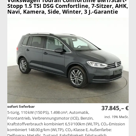
Volkswagen Touran
Comfortline BMT/Start-
Stopp 1.5 TSI DSG Comfortline, 7-Sitzer, AHK,
Navi, Kamera, Side, Winter, 3 J.-Garantie
sofort lieferbar
37.845,– €
5-türig, 110 kW (150 PS), 1.498 cm³, Automatik,
incl. 19% MwSt.
Frontantrieb, Verbrennungsmotor (ICE), Benzin,
Kraftstoffverbrauch kombiniert 6,5 l/100km (WLTP), CO₂-Emission
kombiniert 148.00 g/km (WLTP), CO₂-Klasse E, Außenfarbe:
Delfingrau Metallic, Zustand, Fahrfähigkeit: fahrtauglich,