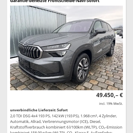
Garantie-beheizte Frontscheibe-Navi-Sofort
49.450,– €
incl. 19% MwSt.
unverbindliche Lieferzeit: Sofort
2,0 TDI DSG 4x4 193 PS, 142 kW (193 PS), 1.968 cm³, 4 Zylinder,
Automatik, Allrad, Verbrennungsmotor (ICE), Diesel,
Kraftstoffverbrauch kombiniert 6 l/100km (WLTP), CO₂-Emission
kombiniert 158.00 g/km (WLTP), CO₂-Klasse F, Außenfarbe: