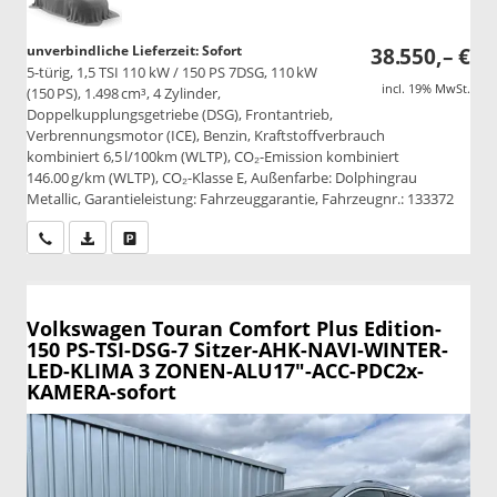
unverbindliche Lieferzeit: Sofort
38.550,– €
5-türig, 1,5 TSI 110 kW / 150 PS 7DSG, 110 kW
incl. 19% MwSt.
(150 PS), 1.498 cm³, 4 Zylinder,
Doppelkupplungsgetriebe (DSG), Frontantrieb,
Verbrennungsmotor (ICE), Benzin, Kraftstoffverbrauch
kombiniert 6,5 l/100km (WLTP), CO₂-Emission kombiniert
146.00 g/km (WLTP), CO₂-Klasse E, Außenfarbe: Dolphingrau
Metallic, Garantieleistung: Fahrzeuggarantie, Fahrzeugnr.: 133372
Wir rufen Sie an
PDF-Datei, Fahrzeugexposé drucken
Drucken, parken oder vergleichen
Volkswagen Touran
Comfort Plus Edition-
150 PS-TSI-DSG-7 Sitzer-AHK-NAVI-WINTER-
LED-KLIMA 3 ZONEN-ALU17"-ACC-PDC2x-
KAMERA-sofort