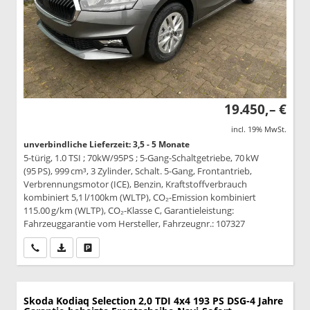
19.450,– €
incl. 19% MwSt.
unverbindliche Lieferzeit: 3,5 - 5 Monate
5-türig, 1.0 TSI ; 70kW/95PS ; 5-Gang-Schaltgetriebe, 70 kW
(95 PS), 999 cm³, 3 Zylinder, Schalt. 5-Gang, Frontantrieb,
Verbrennungsmotor (ICE), Benzin, Kraftstoffverbrauch
kombiniert 5,1 l/100km (WLTP), CO₂-Emission kombiniert
115.00 g/km (WLTP), CO₂-Klasse C, Garantieleistung:
Fahrzeuggarantie vom Hersteller, Fahrzeugnr.: 107327
Wir rufen Sie an
PDF-Datei, Fahrzeugexposé drucken
Drucken, parken oder vergleichen
Skoda Kodiaq
Selection 2,0 TDI 4x4 193 PS DSG-4 Jahre