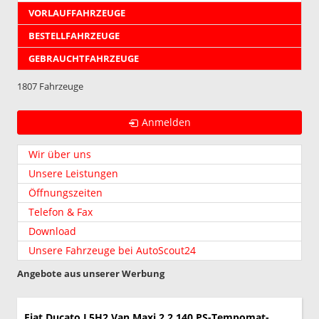
VORLAUFFAHRZEUGE
BESTELLFAHRZEUGE
GEBRAUCHTFAHRZEUGE
1807 Fahrzeuge
Anmelden
Wir über uns
Unsere Leistungen
Öffnungszeiten
Telefon & Fax
Download
Unsere Fahrzeuge bei AutoScout24
Angebote aus unserer Werbung
Fiat Ducato
L5H2 Van Maxi 2.2 140 PS-Tempomat-