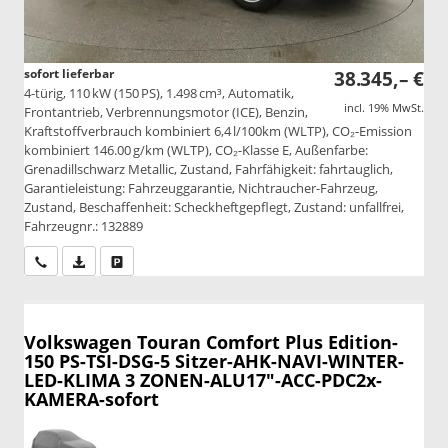
sofort lieferbar
38.345,– €
4-türig, 110 kW (150 PS), 1.498 cm³, Automatik,
incl. 19% MwSt.
Frontantrieb, Verbrennungsmotor (ICE), Benzin,
Kraftstoffverbrauch kombiniert 6,4 l/100km (WLTP), CO₂-Emission
kombiniert 146.00 g/km (WLTP), CO₂-Klasse E, Außenfarbe:
Grenadillschwarz Metallic, Zustand, Fahrfähigkeit: fahrtauglich,
Garantieleistung: Fahrzeuggarantie, Nichtraucher-Fahrzeug,
Zustand, Beschaffenheit: Scheckheftgepflegt, Zustand: unfallfrei,
Fahrzeugnr.: 132889
Wir rufen Sie an
PDF-Datei, Fahrzeugexposé drucken
Drucken, parken oder vergleichen
Volkswagen Touran
Comfort Plus Edition-
150 PS-TSI-DSG-5 Sitzer-AHK-NAVI-WINTER-
LED-KLIMA 3 ZONEN-ALU17"-ACC-PDC2x-
KAMERA-sofort