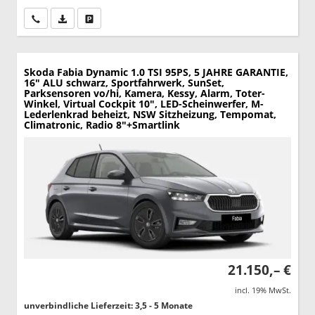
Wir rufen Sie an
PDF-Datei, Fahrzeugexposé drucken
Drucken, parken oder vergleichen
Skoda Fabia
Dynamic 1.0 TSI 95PS, 5 JAHRE GARANTIE,
16" ALU schwarz, Sportfahrwerk, SunSet,
Parksensoren vo/hi, Kamera, Kessy, Alarm, Toter-
Winkel, Virtual Cockpit 10", LED-Scheinwerfer, M-
Lederlenkrad beheizt, NSW Sitzheizung, Tempomat,
Climatronic, Radio 8"+Smartlink
21.150,– €
incl. 19% MwSt.
unverbindliche Lieferzeit: 3,5 - 5 Monate