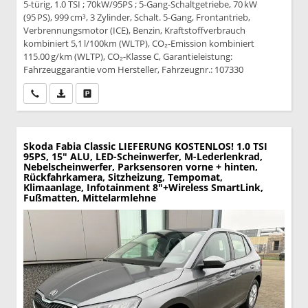
5-türig, 1.0 TSI ; 70kW/95PS ; 5-Gang-Schaltgetriebe, 70 kW
(95 PS), 999 cm³, 3 Zylinder, Schalt. 5-Gang, Frontantrieb,
Verbrennungsmotor (ICE), Benzin, Kraftstoffverbrauch
kombiniert 5,1 l/100km (WLTP), CO₂-Emission kombiniert
115.00 g/km (WLTP), CO₂-Klasse C, Garantieleistung:
Fahrzeuggarantie vom Hersteller, Fahrzeugnr.: 107330
Wir rufen Sie an
PDF-Datei, Fahrzeugexposé drucken
Drucken, parken oder vergleichen
Skoda Fabia
Classic LIEFERUNG KOSTENLOS! 1.0 TSI
95PS, 15" ALU, LED-Scheinwerfer, M-Lederlenkrad,
Nebelscheinwerfer, Parksensoren vorne + hinten,
Rückfahrkamera, Sitzheizung, Tempomat,
Klimaanlage, Infotainment 8"+Wireless SmartLink,
Fußmatten, Mittelarmlehne