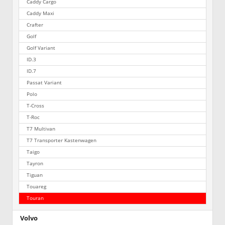
Caddy Cargo
Caddy Maxi
Crafter
Golf
Golf Variant
ID.3
ID.7
Passat Variant
Polo
T-Cross
T-Roc
T7 Multivan
T7 Transporter Kastenwagen
Taigo
Tayron
Tiguan
Touareg
Touran
Volvo