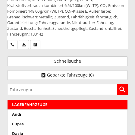
Kraftstoffverbrauch kombiniert 6,5 l/100km (WLTP), CO₂-Emission
kombiniert 148.00 g/km (WLTP), CO₂-Klasse E, Außenfarbe:
Grenadillschwarz Metallic, Zustand, Fahrfähigkeit: fahrtauglich,
Garantieleistung: Fahrzeuggarantie, Nichtraucher-Fahrzeug,
Zustand, Beschaffenheit: Scheckheftgepflegt, Zustand: unfallfrei,
Fahrzeugnr.: 133142
Wir rufen Sie an
PDF-Datei, Fahrzeugexposé drucken
Drucken, parken oder vergleichen
Schnellsuche
Geparkte Fahrzeuge (
0
)
Fahrzeugnr.
LAGERFAHRZEUGE
Audi
Cupra
Dacia