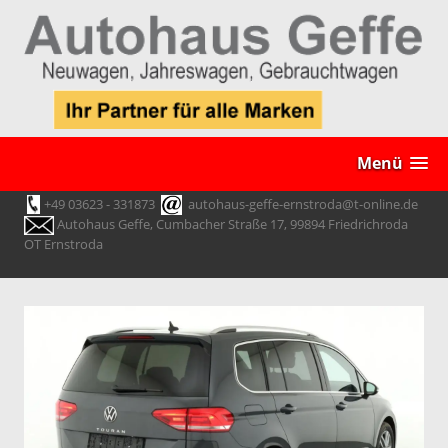
Menü
+49 03623 - 331873
autohaus-geffe-ernstroda@t-online.de
Autohaus Geffe, Cumbacher Straße 17, 99894 Friedrichroda
OT Ernstroda