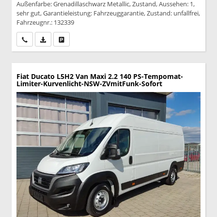
Außenfarbe: Grenadillaschwarz Metallic, Zustand, Aussehen: 1,
sehr gut, Garantieleistung: Fahrzeuggarantie, Zustand: unfallfrei,
Fahrzeugnr.: 132339
Wir rufen Sie an
PDF-Datei, Fahrzeugexposé drucken
Drucken, parken oder vergleichen
Fiat Ducato
L5H2 Van Maxi 2.2 140 PS-Tempomat-
Limiter-Kurvenlicht-NSW-ZVmitFunk-Sofort