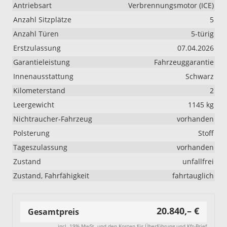
Antriebsart
Verbrennungsmotor (ICE)
Anzahl Sitzplätze
5
Anzahl Türen
5-türig
Erstzulassung
07.04.2026
Garantieleistung
Fahrzeuggarantie
Innenausstattung
Schwarz
Kilometerstand
2
Leergewicht
1145 kg
Nichtraucher-Fahrzeug
vorhanden
Polsterung
Stoff
Tageszulassung
vorhanden
Zustand
unfallfrei
Zustand, Fahrfähigkeit
fahrtauglich
20.840,– €
Gesamtpreis
incl. 19% MwSt. und den Kosten für Überführung und Kfz-Brief