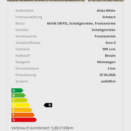
Außenfarbe
Atlas White
Innenausstattung
Schwarz
Motor
66 kW (90 PS), Schaltgetriebe, Frontantrieb
Getriebe
Schaltgetriebe
Antriebsachse
Frontantrieb
Schadstoffklasse
Euro 6
Hubraum
999 ccm
Kraftstoff
Benzin
Kategorie
Kleinwagen
Kilometerstand
2 km
Erstzulassung
07.04.2026
Zustand
unfallfrei
Verbrauch kombiniert:
5,80 l/100km