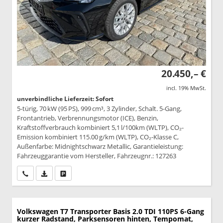
20.450,– €
incl. 19% MwSt.
unverbindliche Lieferzeit: Sofort
5-türig, 70 kW (95 PS), 999 cm³, 3 Zylinder, Schalt. 5-Gang,
Frontantrieb, Verbrennungsmotor (ICE), Benzin,
Kraftstoffverbrauch kombiniert 5,1 l/100km (WLTP), CO₂-
Emission kombiniert 115.00 g/km (WLTP), CO₂-Klasse C,
Außenfarbe: Midnightschwarz Metallic, Garantieleistung:
Fahrzeuggarantie vom Hersteller, Fahrzeugnr.: 127263
Wir rufen Sie an
PDF-Datei, Fahrzeugexposé drucken
Drucken, parken oder vergleichen
Volkswagen T7 Transporter
Basis 2.0 TDI 110PS 6-Gang
kurzer Radstand, Parksensoren hinten, Tempomat,