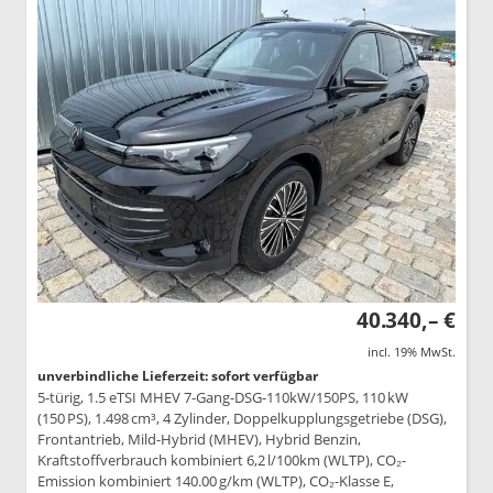
40.340,– €
incl. 19% MwSt.
unverbindliche Lieferzeit: sofort verfügbar
5-türig, 1.5 eTSI MHEV 7-Gang-DSG-110kW/150PS, 110 kW
(150 PS), 1.498 cm³, 4 Zylinder, Doppelkupplungsgetriebe (DSG),
Frontantrieb, Mild-Hybrid (MHEV), Hybrid Benzin,
Kraftstoffverbrauch kombiniert 6,2 l/100km (WLTP), CO₂-
Emission kombiniert 140.00 g/km (WLTP), CO₂-Klasse E,