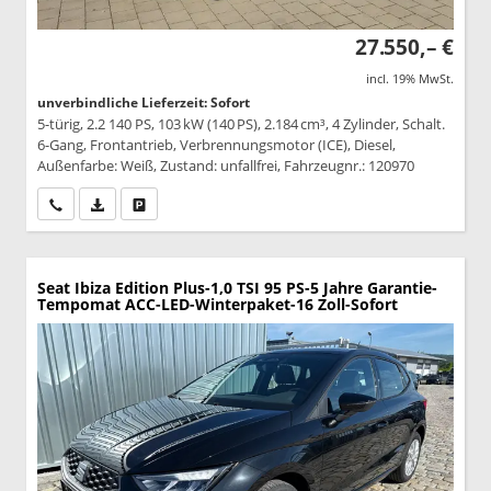
27.550,– €
incl. 19% MwSt.
unverbindliche Lieferzeit: Sofort
5-türig, 2.2 140 PS, 103 kW (140 PS), 2.184 cm³, 4 Zylinder, Schalt.
6-Gang, Frontantrieb, Verbrennungsmotor (ICE), Diesel,
Außenfarbe: Weiß, Zustand: unfallfrei, Fahrzeugnr.: 120970
Wir rufen Sie an
PDF-Datei, Fahrzeugexposé drucken
Drucken, parken oder vergleichen
Seat Ibiza
Edition Plus-1,0 TSI 95 PS-5 Jahre Garantie-
Tempomat ACC-LED-Winterpaket-16 Zoll-Sofort