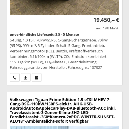
19.450,– €
incl. 19% MwSt.
unverbindliche Lieferzeit: 3,5 - 5 Monate
5-türig, 1.0 TSI ; 70kW/95PS ; 5-Gang-Schaltgetriebe, 70 kW
(95 PS), 999 cm³, 3 Zylinder, Schalt. 5-Gang, Frontantrieb,
Verbrennungsmotor (ICE), Benzin, Kraftstoffverbrauch
kombiniert 5,1 l/100km (WLTP), CO₂-Emission kombiniert
115.00 g/km (WLTP), CO₂-Klasse C, Garantieleistung:
Fahrzeuggarantie vom Hersteller, Fahrzeugnr.: 107327
Wir rufen Sie an
PDF-Datei, Fahrzeugexposé drucken
Drucken, parken oder vergleichen
Volkswagen Tiguan
Prime Edition 1.5 eTSI MHEV 7-
Gang-DSG-110kW/150PS-elektr. AHK-USB-
AndroidAuto&AppleCarPlay-DAB-Bluetooth-ACC inkl.
Travelassistent-3-Zonen-Klima-SHZ-LED-
Fernlichtassist.-360°Kamera-2xPDC-WINTER-SUNSET-
ALU18"-Ambientelicht-sofort verfügbar