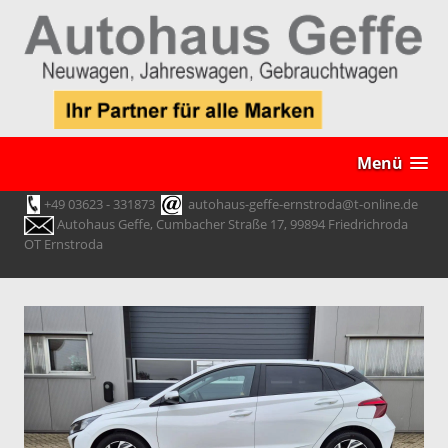
Menü
+49 03623 - 331873
autohaus-geffe-ernstroda@t-online.de
Autohaus Geffe, Cumbacher Straße 17, 99894 Friedrichroda
OT Ernstroda