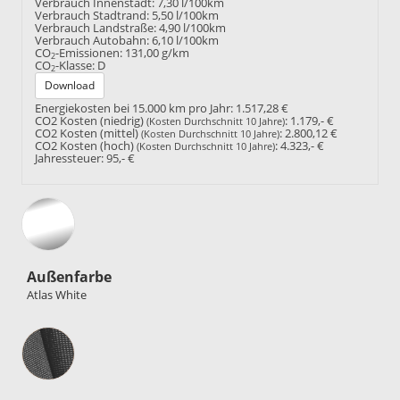
Verbrauch Innenstadt:
7,30 l/100km
Verbrauch Stadtrand:
5,50 l/100km
Verbrauch Landstraße:
4,90 l/100km
Verbrauch Autobahn:
6,10 l/100km
CO
-Emissionen:
131,00 g/km
2
CO
-Klasse:
D
2
Download
Energiekosten bei 15.000 km pro Jahr:
1.517,28 €
CO2 Kosten (niedrig)
:
1.179,- €
(Kosten Durchschnitt 10 Jahre)
CO2 Kosten (mittel)
:
2.800,12 €
(Kosten Durchschnitt 10 Jahre)
CO2 Kosten (hoch)
:
4.323,- €
(Kosten Durchschnitt 10 Jahre)
Jahressteuer:
95,- €
Außenfarbe
Atlas White
Innenausstattung