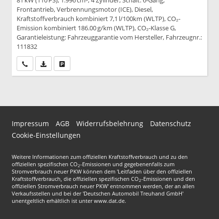
81 kW (110 PS), 1.996 cm³, 4 Zylinder, Schalt. 6-Gang,
Frontantrieb, Verbrennungsmotor (ICE), Diesel,
Kraftstoffverbrauch kombiniert 7,1 l/100km (WLTP), CO₂-
Emission kombiniert 186.00 g/km (WLTP), CO₂-Klasse G,
Garantieleistung: Fahrzeuggarantie vom Hersteller, Fahrzeugnr.:
111832
Wir rufen Sie an
PDF-Datei, Fahrzeugexposé drucken
Drucken, parken oder vergleichen
Impressum
AGB
Widerrufsbelehrung
Datenschutz
Cookie-Einstellungen
Weitere Informationen zum offiziellen Kraftstoffverbrauch und zu den
offiziellen spezifischen CO
-Emissionen und gegebenenfalls zum
2
Stromverbrauch neuer PKW können dem 'Leitfaden über den offiziellen
Kraftstoffverbrauch, die offiziellen spezifischen CO
-Emissionen und den
2
offiziellen Stromverbrauch neuer PKW' entnommen werden, der an allen
Verkaufsstellen und bei der 'Deutschen Automobil Treuhand GmbH'
unentgeltlich erhältlich ist unter www.dat.de.