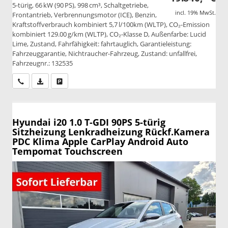
5-türig, 66 kW (90 PS), 998 cm³, Schaltgetriebe,
incl. 19% MwSt.
Frontantrieb, Verbrennungsmotor (ICE), Benzin,
Kraftstoffverbrauch kombiniert 5,7 l/100km (WLTP), CO₂-Emission
kombiniert 129.00 g/km (WLTP), CO₂-Klasse D, Außenfarbe: Lucid
Lime, Zustand, Fahrfähigkeit: fahrtauglich, Garantieleistung:
Fahrzeuggarantie, Nichtraucher-Fahrzeug, Zustand: unfallfrei,
Fahrzeugnr.: 132535
Wir rufen Sie an
PDF-Datei, Fahrzeugexposé drucken
Drucken, parken oder vergleichen
Hyundai i20
1.0 T-GDI 90PS 5-türig
Sitzheizung Lenkradheizung Rückf.Kamera
PDC Klima Apple CarPlay Android Auto
Tempomat Touchscreen