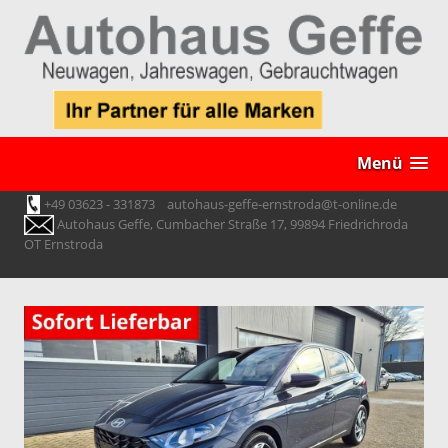
Menü
+49 03623 - 331873
autohaus-geffe-ernstroda@t-online.de
Autohaus Geffe, Cumbacher Straße 17, 99894 Friedrichroda
OT Ernstroda