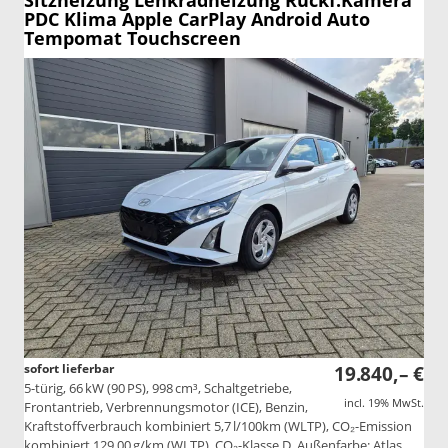
Sitzheizung Lenkradheizung Rückf.Kamera
PDC Klima Apple CarPlay Android Auto
Tempomat Touchscreen
sofort lieferbar
19.840,– €
5-türig, 66 kW (90 PS), 998 cm³, Schaltgetriebe,
incl. 19% MwSt.
Frontantrieb, Verbrennungsmotor (ICE), Benzin,
Kraftstoffverbrauch kombiniert 5,7 l/100km (WLTP), CO₂-Emission
kombiniert 129.00 g/km (WLTP), CO₂-Klasse D, Außenfarbe: Atlas