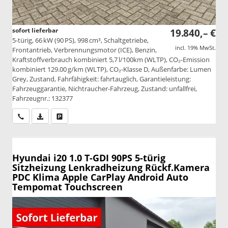
sofort lieferbar
19.840,– €
5-türig, 66 kW (90 PS), 998 cm³, Schaltgetriebe,
incl. 19% MwSt.
Frontantrieb, Verbrennungsmotor (ICE), Benzin,
Kraftstoffverbrauch kombiniert 5,7 l/100km (WLTP), CO₂-Emission
kombiniert 129.00 g/km (WLTP), CO₂-Klasse D, Außenfarbe: Lumen
Grey, Zustand, Fahrfähigkeit: fahrtauglich, Garantieleistung:
Fahrzeuggarantie, Nichtraucher-Fahrzeug, Zustand: unfallfrei,
Fahrzeugnr.: 132377
Wir rufen Sie an
PDF-Datei, Fahrzeugexposé drucken
Drucken, parken oder vergleichen
Hyundai i20
1.0 T-GDI 90PS 5-türig
Sitzheizung Lenkradheizung Rückf.Kamera
PDC Klima Apple CarPlay Android Auto
Tempomat Touchscreen