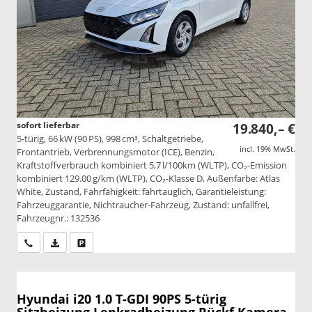
sofort lieferbar
19.840,– €
5-türig, 66 kW (90 PS), 998 cm³, Schaltgetriebe,
incl. 19% MwSt.
Frontantrieb, Verbrennungsmotor (ICE), Benzin,
Kraftstoffverbrauch kombiniert 5,7 l/100km (WLTP), CO₂-Emission
kombiniert 129.00 g/km (WLTP), CO₂-Klasse D, Außenfarbe: Atlas
White, Zustand, Fahrfähigkeit: fahrtauglich, Garantieleistung:
Fahrzeuggarantie, Nichtraucher-Fahrzeug, Zustand: unfallfrei,
Fahrzeugnr.: 132536
Wir rufen Sie an
PDF-Datei, Fahrzeugexposé drucken
Drucken, parken oder vergleichen
Hyundai i20
1.0 T-GDI 90PS 5-türig