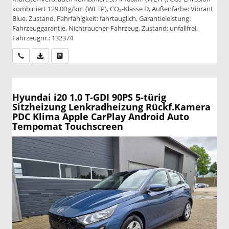
kombiniert 129.00 g/km (WLTP), CO₂-Klasse D, Außenfarbe: Vibrant
Blue, Zustand, Fahrfähigkeit: fahrtauglich, Garantieleistung:
Fahrzeuggarantie, Nichtraucher-Fahrzeug, Zustand: unfallfrei,
Fahrzeugnr.: 132374
Wir rufen Sie an
PDF-Datei, Fahrzeugexposé drucken
Drucken, parken oder vergleichen
Hyundai i20
1.0 T-GDI 90PS 5-türig
Sitzheizung Lenkradheizung Rückf.Kamera
PDC Klima Apple CarPlay Android Auto
Tempomat Touchscreen