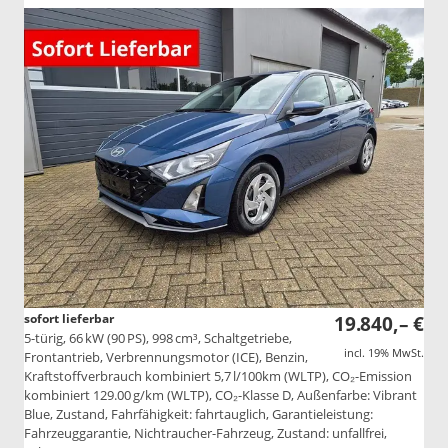
sofort lieferbar
19.840,– €
5-türig, 66 kW (90 PS), 998 cm³, Schaltgetriebe,
incl. 19% MwSt.
Frontantrieb, Verbrennungsmotor (ICE), Benzin,
Kraftstoffverbrauch kombiniert 5,7 l/100km (WLTP), CO₂-Emission
kombiniert 129.00 g/km (WLTP), CO₂-Klasse D, Außenfarbe: Vibrant
Blue, Zustand, Fahrfähigkeit: fahrtauglich, Garantieleistung:
Fahrzeuggarantie, Nichtraucher-Fahrzeug, Zustand: unfallfrei,