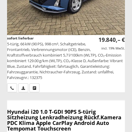
sofort lieferbar
19.840,– €
5-türig, 66 kW (90 PS), 998 cm³, Schaltgetriebe,
incl. 19% MwSt.
Frontantrieb, Verbrennungsmotor (ICE), Benzin,
Kraftstoffverbrauch kombiniert 5,7 l/100km (WLTP), CO₂-Emission
kombiniert 129.00 g/km (WLTP), CO₂-Klasse D, Außenfarbe: Vibrant
Blue, Zustand, Fahrfähigkeit: fahrtauglich, Garantieleistung:
Fahrzeuggarantie, Nichtraucher-Fahrzeug, Zustand: unfallfrei,
Fahrzeugnr.: 132375
Wir rufen Sie an
PDF-Datei, Fahrzeugexposé drucken
Drucken, parken oder vergleichen
Hyundai i20
1.0 T-GDI 90PS 5-türig
Sitzheizung Lenkradheizung Rückf.Kamera
PDC Klima Apple CarPlay Android Auto
Tempomat Touchscreen