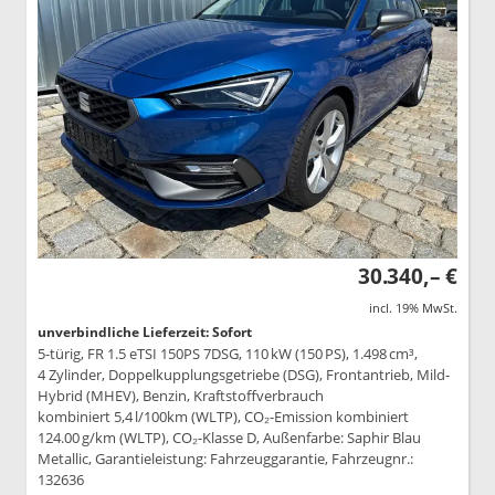
30.340,– €
incl. 19% MwSt.
unverbindliche Lieferzeit: Sofort
5-türig, FR 1.5 eTSI 150PS 7DSG, 110 kW (150 PS), 1.498 cm³,
4 Zylinder, Doppelkupplungsgetriebe (DSG), Frontantrieb, Mild-
Hybrid (MHEV), Benzin, Kraftstoffverbrauch
kombiniert 5,4 l/100km (WLTP), CO₂-Emission kombiniert
124.00 g/km (WLTP), CO₂-Klasse D, Außenfarbe: Saphir Blau
Metallic, Garantieleistung: Fahrzeuggarantie, Fahrzeugnr.:
132636