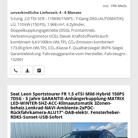
incl. 19% MwSt.
unverbindliche Lieferzeit: 4 - 6 Monate
5-türig, 2.0 TDI SCR ; 110KW/150PS ; 7-Gang-DSG (AUTOMATIK);
LÜ, 110 kW (150 PS), 1.968 cm³, 4 Zylinder,
Doppelkupplungsgetriebe (DSG), Frontantrieb,
Verbrennungsmotor (ICE), Diesel, Kraftstoffverbrauch
kombiniert 6,6 l/100km (WLTP), CO₂-Emission kombiniert
173.00 g/km (WLTP), CO₂-Klasse F, Qualitätssiegel: BVFK-Siegel,
Garantieleistung: Fahrzeuggarantie vom Hersteller, Fahrzeugnr.:
132991
Wir rufen Sie an
PDF-Datei, Fahrzeugexposé drucken
Drucken, parken oder vergleichen
Seat Leon Sportstourer
FR 1.5 eTSI Mild-Hybrid 150PS
7DSG - 5 Jahre GARANTIE-Anhängerkupplung-MATRIX
LED-WINTER-SHZ-ACC-Klimaautomatik 3Zonen-
beheiz.Lenkrad-NAVI-Ambiente-2xPDC-
Rückfahrkamera-ALU17"-DAB-elektr. Fensterheber-
RDKS-Sunset-USB-Sofort