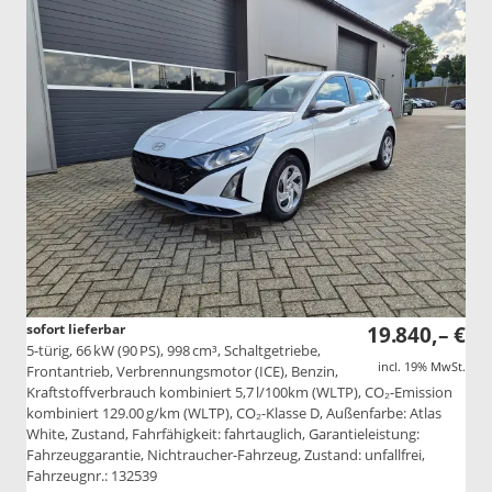
sofort lieferbar
19.840,– €
5-türig, 66 kW (90 PS), 998 cm³, Schaltgetriebe,
incl. 19% MwSt.
Frontantrieb, Verbrennungsmotor (ICE), Benzin,
Kraftstoffverbrauch kombiniert 5,7 l/100km (WLTP), CO₂-Emission
kombiniert 129.00 g/km (WLTP), CO₂-Klasse D, Außenfarbe: Atlas
White, Zustand, Fahrfähigkeit: fahrtauglich, Garantieleistung:
Fahrzeuggarantie, Nichtraucher-Fahrzeug, Zustand: unfallfrei,
Fahrzeugnr.: 132539