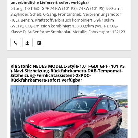
unverbindliche Lieferzeit: sofort verfügbar
5-türig, 1,0 T-GDI GPF 74 KW (101 PS), 74 kW (101 PS), 999 cm³,
3 Zylinder, Schalt. 6-Gang, Frontantrieb, Verbrennungsmotor
(ICE), Benzin, Kraftstoffverbrauch kombiniert 5,9 l/100km
(WLTP), CO₂-Emission kombiniert 133.00 g/km (WLTP), CO₂-
Klasse D, Außenfarbe: Smokeblau Metallic, Fahrzeugnr.: 132123
Wir rufen Sie an
PDF-Datei, Fahrzeugexposé drucken
Drucken, parken oder vergleichen
Kia Stonic
NEUES MODELL-Style-1,0 T-GDI GPF (101 PS
)-Navi-Sitzheizung-Rückfahrkamera-DAB-Tempomat-
Sitzheizung-Fernlichtassistent-2xPDC-
Rückfahrkamera-sofort verfügbar