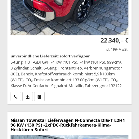
22.340,– €
incl. 19% MwSt.
unverbindliche Lieferzeit: sofort verfügbar
5-türig, 1,0 T-GDI GPF 74 KW (101 PS), 74 kW (101 PS), 999 cm³,
3 Zylinder, Schalt. 6-Gang, Frontantrieb, Verbrennungsmotor
(ICE), Benzin, Kraftstoffverbrauch kombiniert 5,9 l/100km
(WLTP), CO₂-Emission kombiniert 133.00 g/km (WLTP), CO₂-
Klasse D, Außenfarbe: Signalrot Metallic, Fahrzeugnr.: 132122
Wir rufen Sie an
PDF-Datei, Fahrzeugexposé drucken
Drucken, parken oder vergleichen
Nissan Townstar Lieferwagen
N-Connecta DIG-T L2H1
96 KW (130 PS) -2xPDC-Rückfahrkamera-Klima-
Hecktüren-Sofort