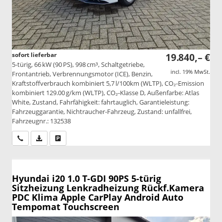
sofort lieferbar
19.840,– €
5-türig, 66 kW (90 PS), 998 cm³, Schaltgetriebe,
incl. 19% MwSt.
Frontantrieb, Verbrennungsmotor (ICE), Benzin,
Kraftstoffverbrauch kombiniert 5,7 l/100km (WLTP), CO₂-Emission
kombiniert 129.00 g/km (WLTP), CO₂-Klasse D, Außenfarbe: Atlas
White, Zustand, Fahrfähigkeit: fahrtauglich, Garantieleistung:
Fahrzeuggarantie, Nichtraucher-Fahrzeug, Zustand: unfallfrei,
Fahrzeugnr.: 132538
Wir rufen Sie an
PDF-Datei, Fahrzeugexposé drucken
Drucken, parken oder vergleichen
Hyundai i20
1.0 T-GDI 90PS 5-türig
Sitzheizung Lenkradheizung Rückf.Kamera
PDC Klima Apple CarPlay Android Auto
Tempomat Touchscreen