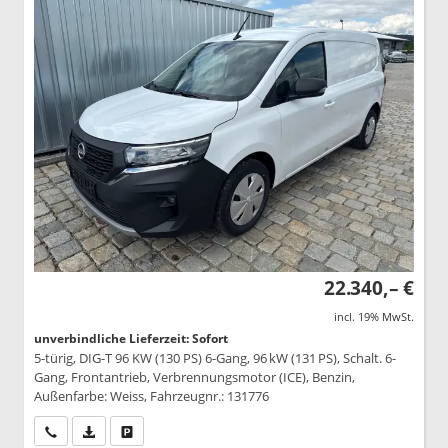
22.340,– €
incl. 19% MwSt.
unverbindliche Lieferzeit: Sofort
5-türig, DIG-T 96 KW (130 PS) 6-Gang, 96 kW (131 PS), Schalt. 6-
Gang, Frontantrieb, Verbrennungsmotor (ICE), Benzin,
Außenfarbe: Weiss, Fahrzeugnr.: 131776
Wir rufen Sie an
PDF-Datei, Fahrzeugexposé drucken
Drucken, parken oder vergleichen