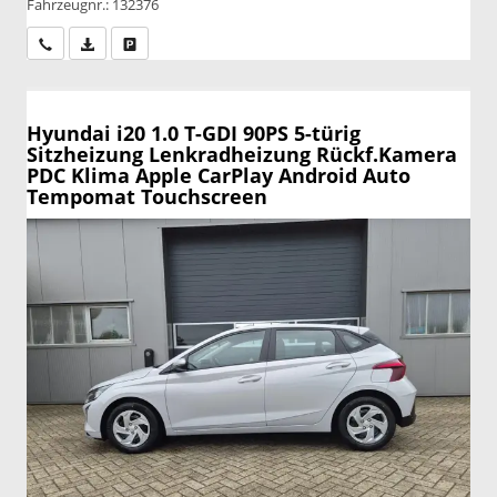
Fahrzeugnr.: 132376
Wir rufen Sie an
PDF-Datei, Fahrzeugexposé drucken
Drucken, parken oder vergleichen
Hyundai i20
1.0 T-GDI 90PS 5-türig
Sitzheizung Lenkradheizung Rückf.Kamera
PDC Klima Apple CarPlay Android Auto
Tempomat Touchscreen