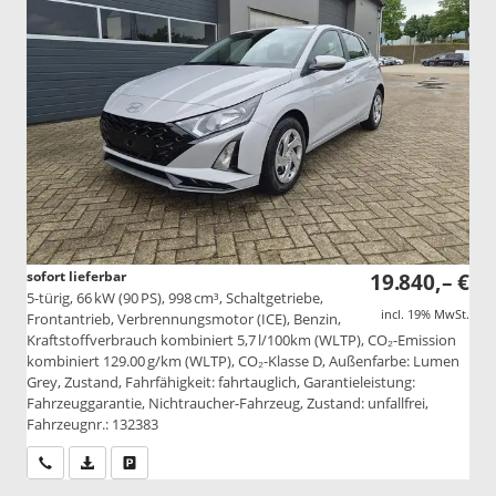
sofort lieferbar
19.840,– €
5-türig, 66 kW (90 PS), 998 cm³, Schaltgetriebe,
incl. 19% MwSt.
Frontantrieb, Verbrennungsmotor (ICE), Benzin,
Kraftstoffverbrauch kombiniert 5,7 l/100km (WLTP), CO₂-Emission
kombiniert 129.00 g/km (WLTP), CO₂-Klasse D, Außenfarbe: Lumen
Grey, Zustand, Fahrfähigkeit: fahrtauglich, Garantieleistung:
Fahrzeuggarantie, Nichtraucher-Fahrzeug, Zustand: unfallfrei,
Fahrzeugnr.: 132383
Wir rufen Sie an
PDF-Datei, Fahrzeugexposé drucken
Drucken, parken oder vergleichen