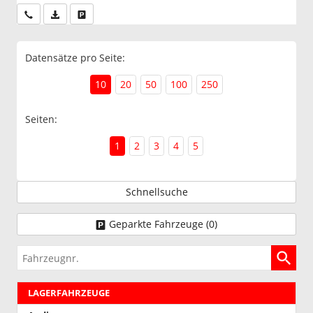
Wir rufen Sie an
PDF-Datei, Fahrzeugexposé drucken
Drucken, parken oder vergleichen
Datensätze pro Seite:
10
20
50
100
250
Seiten:
1
2
3
4
5
Schnellsuche
Geparkte Fahrzeuge (
0
)
Fahrzeugnr.
LAGERFAHRZEUGE