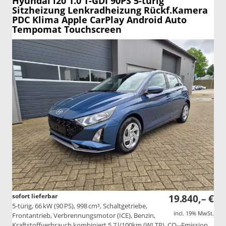
Hyundai i20
1.0 T-GDI 90PS 5-türig
Sitzheizung Lenkradheizung Rückf.Kamera
PDC Klima Apple CarPlay Android Auto
Tempomat Touchscreen
sofort lieferbar
19.840,– €
5-türig, 66 kW (90 PS), 998 cm³, Schaltgetriebe,
incl. 19% MwSt.
Frontantrieb, Verbrennungsmotor (ICE), Benzin,
Kraftstoffverbrauch kombiniert 5,7 l/100km (WLTP), CO₂-Emission