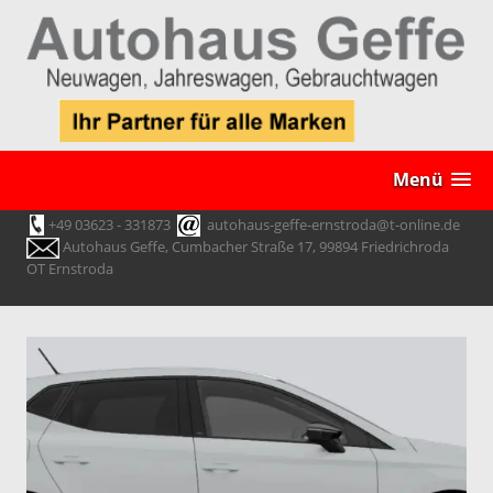
Menü
+49 03623 - 331873
autohaus-geffe-ernstroda@t-online.de
Autohaus Geffe, Cumbacher Straße 17, 99894 Friedrichroda
OT Ernstroda