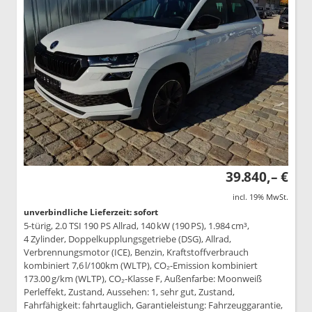
39.840,– €
incl. 19% MwSt.
unverbindliche Lieferzeit: sofort
5-türig, 2.0 TSI 190 PS Allrad, 140 kW (190 PS), 1.984 cm³,
4 Zylinder, Doppelkupplungsgetriebe (DSG), Allrad,
Verbrennungsmotor (ICE), Benzin, Kraftstoffverbrauch
kombiniert 7,6 l/100km (WLTP), CO₂-Emission kombiniert
173.00 g/km (WLTP), CO₂-Klasse F, Außenfarbe: Moonweiß
Perleffekt, Zustand, Aussehen: 1, sehr gut, Zustand,
Fahrfähigkeit: fahrtauglich, Garantieleistung: Fahrzeuggarantie,