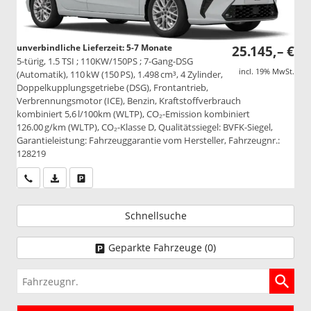
unverbindliche Lieferzeit: 5-7 Monate
25.145,– €
5-türig, 1.5 TSI ; 110KW/150PS ; 7-Gang-DSG
incl. 19% MwSt.
(Automatik), 110 kW (150 PS), 1.498 cm³, 4 Zylinder,
Doppelkupplungsgetriebe (DSG), Frontantrieb,
Verbrennungsmotor (ICE), Benzin, Kraftstoffverbrauch
kombiniert 5,6 l/100km (WLTP), CO₂-Emission kombiniert
126.00 g/km (WLTP), CO₂-Klasse D, Qualitätssiegel: BVFK-Siegel,
Garantieleistung: Fahrzeuggarantie vom Hersteller, Fahrzeugnr.:
128219
Wir rufen Sie an
PDF-Datei, Fahrzeugexposé drucken
Drucken, parken oder vergleichen
Schnellsuche
Geparkte Fahrzeuge (
0
)
Fahrzeugnr.