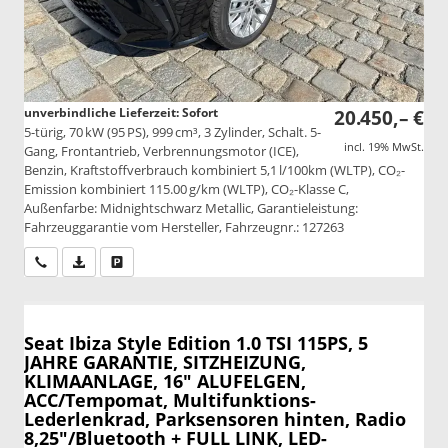
unverbindliche Lieferzeit: Sofort
20.450,– €
5-türig, 70 kW (95 PS), 999 cm³, 3 Zylinder, Schalt. 5-
incl. 19% MwSt.
Gang, Frontantrieb, Verbrennungsmotor (ICE),
Benzin, Kraftstoffverbrauch kombiniert 5,1 l/100km (WLTP), CO₂-
Emission kombiniert 115.00 g/km (WLTP), CO₂-Klasse C,
Außenfarbe: Midnightschwarz Metallic, Garantieleistung:
Fahrzeuggarantie vom Hersteller, Fahrzeugnr.: 127263
Wir rufen Sie an
PDF-Datei, Fahrzeugexposé drucken
Drucken, parken oder vergleichen
Seat Ibiza
Style Edition 1.0 TSI 115PS, 5
JAHRE GARANTIE, SITZHEIZUNG,
KLIMAANLAGE, 16" ALUFELGEN,
ACC/Tempomat, Multifunktions-
Lederlenkrad, Parksensoren hinten, Radio
8,25"/Bluetooth + FULL LINK, LED-