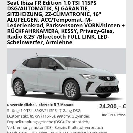
Seat Ibiza
FR Edition 1.0 TSI 115PS
DSG/AUTOMATIK, 5J GARANTIE,
SITZHEIZUNG, 2Z-CLIMATRONIC, 16"
ALUFELGEN, ACC/Tempomat, M-
Lederlenkrad, Parksensoren VORN/hinten +
RÜCKFAHRKAMERA, KESSY, Privacy-Glas,
Radio 8,25"/Bluetooth FULL LINK, LED-
Scheinwerfer, Armlehne
unverbindliche Lieferzeit: 5-7 Monate
24.200,– €
5-türig, 1.0 TSI ; 85KW/115PS ; 7-Gang-DSG
incl. 19% MwSt.
(Automatik), 85 kW (116 PS), 999 cm³, 3 Zylinder,
Doppelkupplungsgetriebe (DSG), Frontantrieb,
Verbrennungsmotor (ICE), Benzin, Kraftstoffverbrauch
kombiniert 5,3 l/100km (WLTP), CO₂-Emission kombiniert