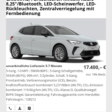
8,25"/Bluetooth, LED-Scheinwerfer, LED-
Rückleuchten, Zentralverriegelung mit
Fernbedienung
unverbindliche Lieferzeit: 5-7 Monate
17.400,– €
5-türig, 1.0 MPI ; 59KW/80PS ; 5-Gang-Schaltgetriebe,
incl. 19% MwSt.
59 kW (80 PS), 999 cm³, 3 Zylinder, Schalt. 5-Gang,
Frontantrieb, Verbrennungsmotor (ICE), Benzin,
Kraftstoffverbrauch kombiniert 5,2 l/100km (WLTP), CO₂-Emission
kombiniert 119.00 g/km (WLTP), CO₂-Klasse D, Qualitätssiegel:
BVFK-Siegel, Garantieleistung: Fahrzeuggarantie vom Hersteller,
Fahrzeugnr.: 128212
Wir rufen Sie an
PDF-Datei, Fahrzeugexposé drucken
Drucken, parken oder vergleichen