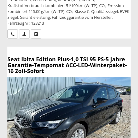
Kraftstoffverbrauch kombiniert 5 l/100km (WLTP), CO₂-Emission
kombiniert 115.00 g/km (WLTP), CO₂-Klasse C, Qualitätssiegel: BVFK-
Siegel, Garantieleistung: Fahrzeuggarantie vom Hersteller,
Fahrzeugnr.: 128213
Wir rufen Sie an
PDF-Datei, Fahrzeugexposé drucken
Drucken, parken oder vergleichen
Seat Ibiza
Edition Plus-1,0 TSI 95 PS-5 Jahre
Garantie-Tempomat ACC-LED-Winterpaket-
16 Zoll-Sofort