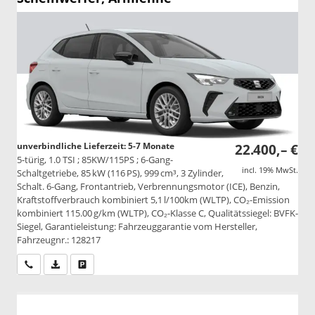
unverbindliche Lieferzeit: 5-7 Monate
22.400,– €
5-türig, 1.0 TSI ; 85KW/115PS ; 6-Gang-
incl. 19% MwSt.
Schaltgetriebe, 85 kW (116 PS), 999 cm³, 3 Zylinder,
Schalt. 6-Gang, Frontantrieb, Verbrennungsmotor (ICE), Benzin,
Kraftstoffverbrauch kombiniert 5,1 l/100km (WLTP), CO₂-Emission
kombiniert 115.00 g/km (WLTP), CO₂-Klasse C, Qualitätssiegel: BVFK-
Siegel, Garantieleistung: Fahrzeuggarantie vom Hersteller,
Fahrzeugnr.: 128217
Wir rufen Sie an
PDF-Datei, Fahrzeugexposé drucken
Drucken, parken oder vergleichen