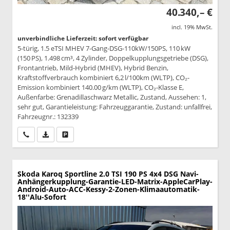
40.340,– €
incl. 19% MwSt.
unverbindliche Lieferzeit: sofort verfügbar
5-türig, 1.5 eTSI MHEV 7-Gang-DSG-110kW/150PS, 110 kW
(150 PS), 1.498 cm³, 4 Zylinder, Doppelkupplungsgetriebe (DSG),
Frontantrieb, Mild-Hybrid (MHEV), Hybrid Benzin,
Kraftstoffverbrauch kombiniert 6,2 l/100km (WLTP), CO₂-
Emission kombiniert 140.00 g/km (WLTP), CO₂-Klasse E,
Außenfarbe: Grenadillaschwarz Metallic, Zustand, Aussehen: 1,
sehr gut, Garantieleistung: Fahrzeuggarantie, Zustand: unfallfrei,
Fahrzeugnr.: 132339
Wir rufen Sie an
PDF-Datei, Fahrzeugexposé drucken
Drucken, parken oder vergleichen
Skoda Karoq
Sportline 2.0 TSI 190 PS 4x4 DSG Navi-
Anhängerkupplung-Garantie-LED-Matrix-AppleCarPlay-
Android-Auto-ACC-Kessy-2-Zonen-Klimaautomatik-
18''Alu-Sofort