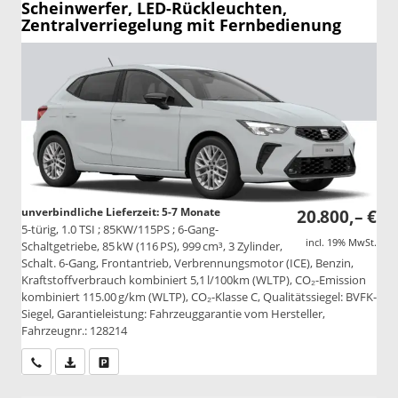
Scheinwerfer, LED-Rückleuchten,
Zentralverriegelung mit Fernbedienung
unverbindliche Lieferzeit: 5-7 Monate
20.800,– €
5-türig, 1.0 TSI ; 85KW/115PS ; 6-Gang-
incl. 19% MwSt.
Schaltgetriebe, 85 kW (116 PS), 999 cm³, 3 Zylinder,
Schalt. 6-Gang, Frontantrieb, Verbrennungsmotor (ICE), Benzin,
Kraftstoffverbrauch kombiniert 5,1 l/100km (WLTP), CO₂-Emission
kombiniert 115.00 g/km (WLTP), CO₂-Klasse C, Qualitätssiegel: BVFK-
Siegel, Garantieleistung: Fahrzeuggarantie vom Hersteller,
Fahrzeugnr.: 128214
Wir rufen Sie an
PDF-Datei, Fahrzeugexposé drucken
Drucken, parken oder vergleichen