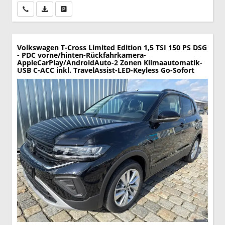
Wir rufen Sie an
PDF-Datei, Fahrzeugexposé drucken
Drucken, parken oder vergleichen
Volkswagen T-Cross
Limited Edition 1,5 TSI 150 PS DSG
- PDC vorne/hinten-Rückfahrkamera-
AppleCarPlay/AndroidAuto-2 Zonen Klimaautomatik-
USB C-ACC inkl. TravelAssist-LED-Keyless Go-Sofort