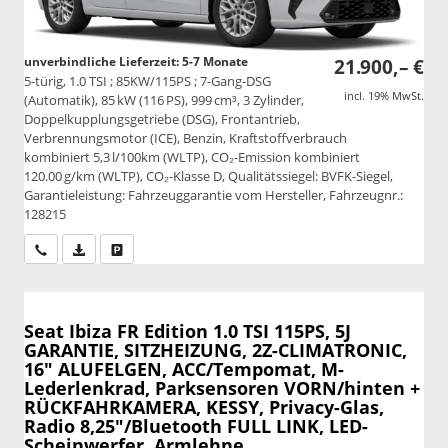
unverbindliche Lieferzeit: 5-7 Monate
21.900,– €
5-türig, 1.0 TSI ; 85KW/115PS ; 7-Gang-DSG
incl. 19% MwSt.
(Automatik), 85 kW (116 PS), 999 cm³, 3 Zylinder,
Doppelkupplungsgetriebe (DSG), Frontantrieb,
Verbrennungsmotor (ICE), Benzin, Kraftstoffverbrauch
kombiniert 5,3 l/100km (WLTP), CO₂-Emission kombiniert
120.00 g/km (WLTP), CO₂-Klasse D, Qualitätssiegel: BVFK-Siegel,
Garantieleistung: Fahrzeuggarantie vom Hersteller, Fahrzeugnr.:
128215
Wir rufen Sie an
PDF-Datei, Fahrzeugexposé drucken
Drucken, parken oder vergleichen
Seat Ibiza
FR Edition 1.0 TSI 115PS, 5J
GARANTIE, SITZHEIZUNG, 2Z-CLIMATRONIC,
16" ALUFELGEN, ACC/Tempomat, M-
Lederlenkrad, Parksensoren VORN/hinten +
RÜCKFAHRKAMERA, KESSY, Privacy-Glas,
Radio 8,25"/Bluetooth FULL LINK, LED-
Scheinwerfer, Armlehne