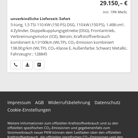
29.150,– €
incl. 19% MwSt.
unverbindliche Lieferzeit: Sofort
5-türig, 1,5 TSI 110 KW (150 PS) DSG, 110 kW (150 PS), 1.498 cm³,
4 Zylinder, Doppelkupplungsgetriebe (DSG), Frontantrieb,
Verbrennungsmotor (ICE), Benzin, Kraftstoffverbrauch
kombiniert 6,1 l/100km (WLTP), CO₂-Emission kombiniert
138.00 g/km (WLTP), CO₂-Klasse E, Außenfarbe: Schwarz Metallic,
Fahrzeugnr.: 128845
Wir rufen Sie an
PDF-Datei, Fahrzeugexposé drucken
Drucken, parken oder vergleichen
Impressum
AGB
Widerrufsbelehrung
Datenschutz
Cookie-Einstellungen
Weitere Informationen zum offiziellen Kraftstoffverbrauch und zu den
offiziellen spezifischen CO
-Emissionen und gegebenenfalls zum
2
Stromverbrauch neuer PKW können dem 'Leitfaden über den offiziellen
Kraftstoffverbrauch, die offiziellen spezifischen CO
-Emissionen und den