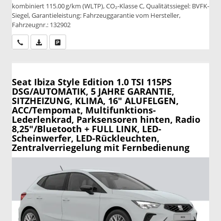
kombiniert 115.00 g/km (WLTP), CO₂-Klasse C, Qualitätssiegel: BVFK-
Siegel, Garantieleistung: Fahrzeuggarantie vom Hersteller,
Fahrzeugnr.: 132902
Wir rufen Sie an
PDF-Datei, Fahrzeugexposé drucken
Drucken, parken oder vergleichen
Seat Ibiza
Style Edition 1.0 TSI 115PS
DSG/AUTOMATIK, 5 JAHRE GARANTIE,
SITZHEIZUNG, KLIMA, 16" ALUFELGEN,
ACC/Tempomat, Multifunktions-
Lederlenkrad, Parksensoren hinten, Radio
8,25"/Bluetooth + FULL LINK, LED-
Scheinwerfer, LED-Rückleuchten,
Zentralverriegelung mit Fernbedienung