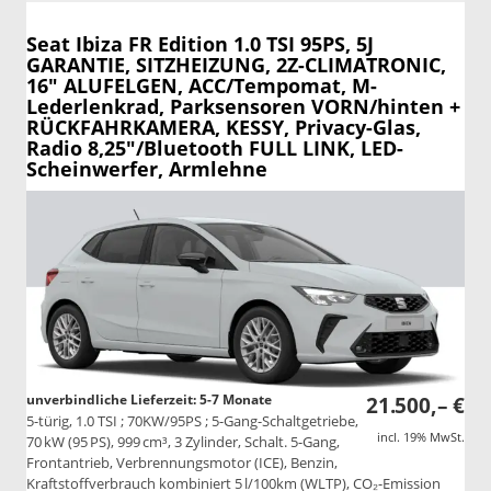
Seat Ibiza
FR Edition 1.0 TSI 95PS, 5J
GARANTIE, SITZHEIZUNG, 2Z-CLIMATRONIC,
16" ALUFELGEN, ACC/Tempomat, M-
Lederlenkrad, Parksensoren VORN/hinten +
RÜCKFAHRKAMERA, KESSY, Privacy-Glas,
Radio 8,25"/Bluetooth FULL LINK, LED-
Scheinwerfer, Armlehne
unverbindliche Lieferzeit: 5-7 Monate
21.500,– €
5-türig, 1.0 TSI ; 70KW/95PS ; 5-Gang-Schaltgetriebe,
incl. 19% MwSt.
70 kW (95 PS), 999 cm³, 3 Zylinder, Schalt. 5-Gang,
Frontantrieb, Verbrennungsmotor (ICE), Benzin,
Kraftstoffverbrauch kombiniert 5 l/100km (WLTP), CO₂-Emission