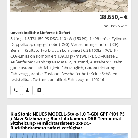
38.650,– €
incl. 19% MwSt.
unverbindliche Lieferzeit: Sofort
5-türig, 1,5 TSI 150 PS DSG, 110 kW (150 PS), 1.498 cm³, 4 Zylinder,
Doppelkupplungsgetriebe (DSG), Verbrennungsmotor (ICE),
Benzin, Kraftstoffverbrauch kombiniert 6,2 l/100km (WLTP),
CO₂-Emission kombiniert 139.00 g/km (WLTP), CO₂-Klasse E,
Außenfarbe: Graphitgrau Metallic, Zustand, Aussehen: 1, sehr
gut, Zustand, Fahrfähigkeit: fahrtauglich, Garantieleistung:
Fahrzeuggarantie, Zustand, Beschaffenheit: Keine Schäden
feststellbar, Zustand: unfallfrei, Fahrzeugnr.: 126216
Wir rufen Sie an
PDF-Datei, Fahrzeugexposé drucken
Drucken, parken oder vergleichen
Kia Stonic
NEUES MODELL-Style-1,0 T-GDI GPF (101 PS
)-Navi-Sitzheizung-Rückfahrkamera-DAB-Tempomat-
Sitzheizung-Fernlichtassistent-2xPDC-
Rückfahrkamera-sofort verfügbar