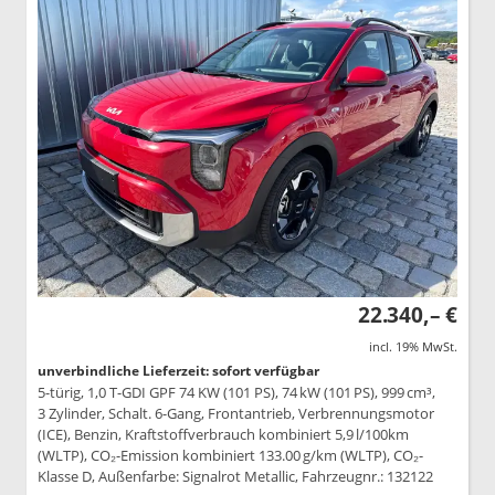
22.340,– €
incl. 19% MwSt.
unverbindliche Lieferzeit: sofort verfügbar
5-türig, 1,0 T-GDI GPF 74 KW (101 PS), 74 kW (101 PS), 999 cm³,
3 Zylinder, Schalt. 6-Gang, Frontantrieb, Verbrennungsmotor
(ICE), Benzin, Kraftstoffverbrauch kombiniert 5,9 l/100km
(WLTP), CO₂-Emission kombiniert 133.00 g/km (WLTP), CO₂-
Klasse D, Außenfarbe: Signalrot Metallic, Fahrzeugnr.: 132122