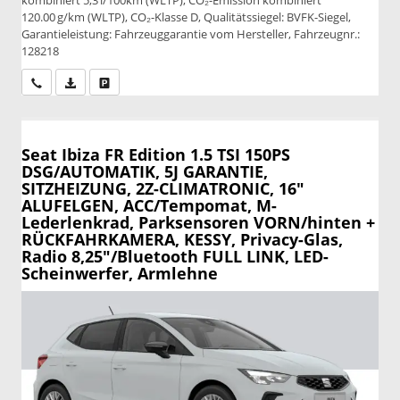
120.00 g/km (WLTP), CO₂-Klasse D, Qualitätssiegel: BVFK-Siegel,
Garantieleistung: Fahrzeuggarantie vom Hersteller, Fahrzeugnr.:
128218
Wir rufen Sie an
PDF-Datei, Fahrzeugexposé drucken
Drucken, parken oder vergleichen
Seat Ibiza
FR Edition 1.5 TSI 150PS
DSG/AUTOMATIK, 5J GARANTIE,
SITZHEIZUNG, 2Z-CLIMATRONIC, 16"
ALUFELGEN, ACC/Tempomat, M-
Lederlenkrad, Parksensoren VORN/hinten +
RÜCKFAHRKAMERA, KESSY, Privacy-Glas,
Radio 8,25"/Bluetooth FULL LINK, LED-
Scheinwerfer, Armlehne