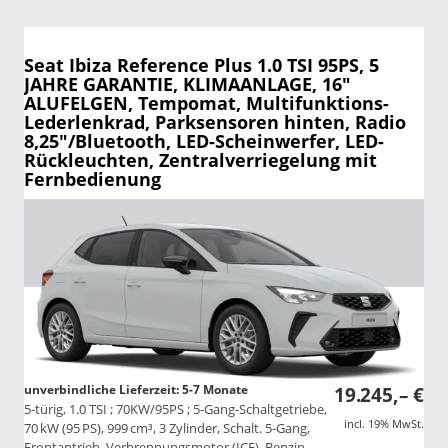
Seat Ibiza
Reference Plus 1.0 TSI 95PS, 5
JAHRE GARANTIE, KLIMAANLAGE, 16"
ALUFELGEN, Tempomat, Multifunktions-
Lederlenkrad, Parksensoren hinten, Radio
8,25"/Bluetooth, LED-Scheinwerfer, LED-
Rückleuchten, Zentralverriegelung mit
Fernbedienung
unverbindliche Lieferzeit: 5-7 Monate
19.245,– €
5-türig, 1.0 TSI ; 70KW/95PS ; 5-Gang-Schaltgetriebe,
incl. 19% MwSt.
70 kW (95 PS), 999 cm³, 3 Zylinder, Schalt. 5-Gang,
Frontantrieb, Verbrennungsmotor (ICE), Benzin,