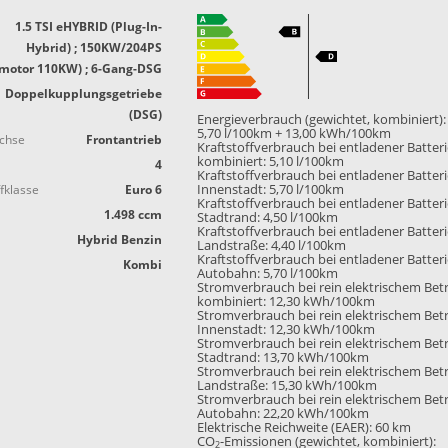
1.5 TSI eHYBRID (Plug-In-
Hybrid) ; 150KW/204PS
motor 110KW) ; 6-Gang-DSG
Doppelkupplungsgetriebe
(DSG)
Energieverbrauch (gewichtet, kombiniert):
5,70 l/100km + 13,00 kWh/100km
achse
Frontantrieb
Kraftstoffverbrauch bei entladener Batter
kombiniert:
5,10 l/100km
4
Kraftstoffverbrauch bei entladener Batter
fklasse
Euro 6
Innenstadt:
5,70 l/100km
Kraftstoffverbrauch bei entladener Batter
1.498 ccm
Stadtrand:
4,50 l/100km
Kraftstoffverbrauch bei entladener Batter
Hybrid Benzin
Landstraße:
4,40 l/100km
Kraftstoffverbrauch bei entladener Batter
Kombi
Autobahn:
5,70 l/100km
Stromverbrauch bei rein elektrischem Bet
kombiniert:
12,30 kWh/100km
Stromverbrauch bei rein elektrischem Bet
Innenstadt:
12,30 kWh/100km
Stromverbrauch bei rein elektrischem Bet
Stadtrand:
13,70 kWh/100km
Stromverbrauch bei rein elektrischem Bet
Landstraße:
15,30 kWh/100km
Stromverbrauch bei rein elektrischem Bet
Autobahn:
22,20 kWh/100km
Elektrische Reichweite (EAER):
60 km
CO
-Emissionen (gewichtet, kombiniert):
2