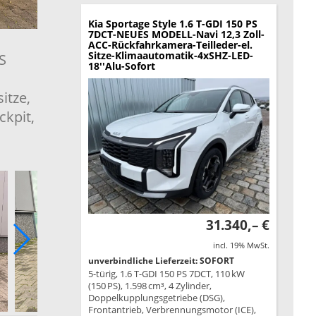
Kia Sportage
Style 1.6 T-GDI 150 PS
7DCT-NEUES MODELL-Navi 12,3 Zoll-
ACC-Rückfahrkamera-Teilleder-el.
Sitze-Klimaautomatik-4xSHZ-LED-
S
18''Alu-Sofort
itze,
ckpit,
31.340,– €
incl. 19% MwSt.
unverbindliche Lieferzeit: SOFORT
5-türig, 1.6 T-GDI 150 PS 7DCT, 110 kW
(150 PS), 1.598 cm³, 4 Zylinder,
Doppelkupplungsgetriebe (DSG),
Frontantrieb, Verbrennungsmotor (ICE),