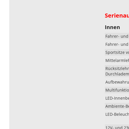
Seriena
Innen
Fahrer- und
Fahrer- und 
Sportsitze 
Mittelarmle
Rücksitzlehn
Durchlademö
Aufbewahrun
Multifunkti
LED-Innenbe
Ambiente-B
LED-Beleuc
12V- und 23