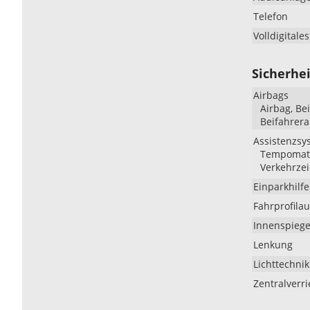
Telefon
Volldigitale
Sicherhei
Airbags
Airbag, Be
Beifahrera
Assistenzsy
Tempomat, 
Verkehrze
Einparkhilfe
Fahrprofila
Innenspiege
Lenkung
Lichttechnik
Zentralverr