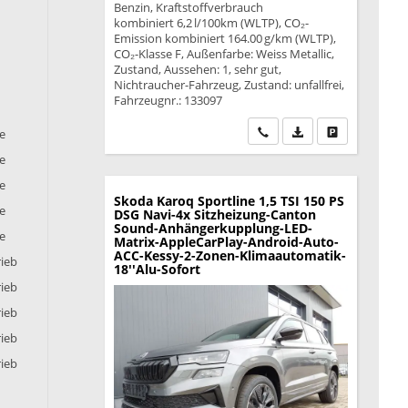
Benzin, Kraftstoffverbrauch
kombiniert 6,2 l/100km (WLTP), CO₂-
Emission kombiniert 164.00 g/km (WLTP),
CO₂-Klasse F, Außenfarbe: Weiss Metallic,
Zustand, Aussehen: 1, sehr gut,
Nichtraucher-Fahrzeug, Zustand: unfallfrei,
Fahrzeugnr.: 133097
Wir rufen Sie an
PDF-Datei, Fahrzeu
Drucken, park
ie
ie
ie
Skoda Karoq
Sportline 1,5 TSI 150 PS
ie
DSG Navi-4x Sitzheizung-Canton
Sound-Anhängerkupplung-LED-
ie
Matrix-AppleCarPlay-Android-Auto-
ACC-Kessy-2-Zonen-Klimaautomatik-
rieb
18''Alu-Sofort
rieb
rieb
rieb
rieb