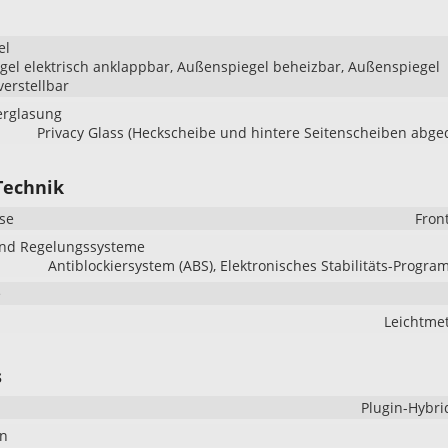
el
el elektrisch anklappbar, Außenspiegel beheizbar, Außenspiegel
verstellbar
erglasung
Privacy Glass (Heckscheibe und hintere Seitenscheiben abge
Technik
se
Fron
und Regelungssysteme
Antiblockiersystem (ABS), Elektronisches Stabilitäts-Progra
e
Leichtmet
s
Plugin-Hybri
en