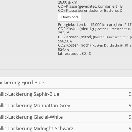
28,00 g/km
CO
-Klasse (gewichtet, kombiniert):
B
2
CO
-Klasse bei entladener Batterie:
D
2
Download
Energiekosten bei 15.000 km pro Jahr:
2.11
CO2 Kosten (niedrig)
(Kosten Durchschnitt 10 
252,- €
CO2 Kosten (mittel)
(Kosten Durchschnitt 10 J
598,50 €
CO2 Kosten (hoch)
(Kosten Durchschnitt 10 Ja
924,- €
Jahressteuer:
30,- €
ackierung Fjord-Blue
llic-Lackierung Saphir-Blue
9
llic-Lackierung Manhattan-Grey
9
llic-Lackierung Glacial-White
9
llic-Lackierung Midnight-Schwarz
9