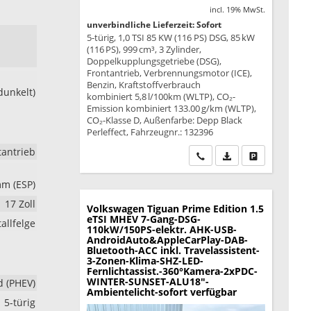
incl. 19% MwSt.
unverbindliche Lieferzeit: Sofort
5-türig, 1,0 TSI 85 KW (116 PS) DSG, 85 kW
(116 PS), 999 cm³, 3 Zylinder,
Doppelkupplungsgetriebe (DSG),
Frontantrieb, Verbrennungsmotor (ICE),
Benzin, Kraftstoffverbrauch
dunkelt)
kombiniert 5,8 l/100km (WLTP), CO₂-
Emission kombiniert 133.00 g/km (WLTP),
CO₂-Klasse D, Außenfarbe: Depp Black
Perleffect, Fahrzeugnr.: 132396
tantrieb
Wir rufen Sie an
PDF-Datei, Fahrzeu
Drucken, park
mm (ESP)
17 Zoll
Volkswagen Tiguan
Prime Edition 1.5
eTSI MHEV 7-Gang-DSG-
allfelge
110kW/150PS-elektr. AHK-USB-
AndroidAuto&AppleCarPlay-DAB-
Bluetooth-ACC inkl. Travelassistent-
3-Zonen-Klima-SHZ-LED-
Fernlichtassist.-360°Kamera-2xPDC-
WINTER-SUNSET-ALU18"-
d (PHEV)
Ambientelicht-sofort verfügbar
5-türig