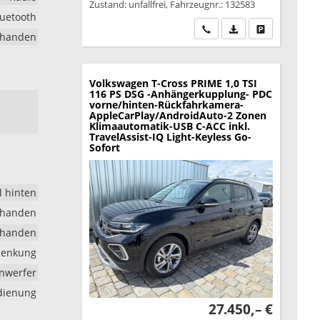
Zustand: unfallfrei, Fahrzeugnr.: 132583
luetooth
Wir rufen Sie an
PDF-Datei, Fahrzeu
Drucken, park
rhanden
Volkswagen T-Cross
PRIME 1,0 TSI
116 PS DSG -Anhängerkupplung- PDC
vorne/hinten-Rückfahrkamera-
AppleCarPlay/AndroidAuto-2 Zonen
Klimaautomatik-USB C-ACC inkl.
TravelAssist-IQ Light-Keyless Go-
Sofort
l hinten
rhanden
rhanden
lenkung
inwerfer
edienung
27.450,– €