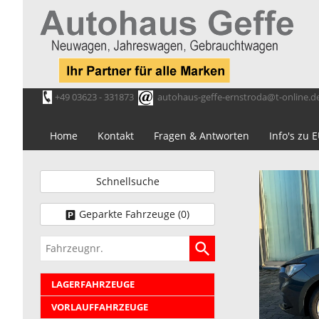
+49 03623 - 331873
autohaus-geffe-ernstroda@t-online.d
Home
Kontakt
Fragen & Antworten
Info's zu
Schnellsuche
Geparkte Fahrzeuge (
0
)
Fahrzeugnr.
LAGERFAHRZEUGE
VORLAUFFAHRZEUGE