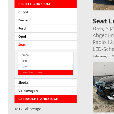
BESTELLFAHRZEUGE
Cupra
Seat L
Dacia
DSG, 5 Ja
Ford
Abgedunk
Opel
Radio 12,
Seat
LED-Sche
Arona
Fahrzeugnr.
:
1
Ibiza
Leon
Leon Sportstourer
Skoda
Volkswagen
GEBRAUCHTFAHRZEUGE
1817 Fahrzeuge