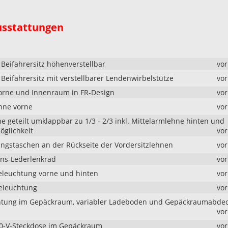
usstattungen
 Beifahrersitz höhenverstellbar
vo
Beifahrersitz mit verstellbarer Lendenwirbelstütze
vo
vorne und Innenraum in FR-Design
vo
hne vorne
vo
e geteilt umklappbar zu 1/3 - 2/3 inkl. Mittelarmlehne hinten und
glichkeit
vo
gstaschen an der Rückseite der Vordersitzlehnen
vo
ons-Lederlenkrad
vo
leuchtung vorne und hinten
vo
eleuchtung
vo
htung im Gepäckraum, variabler Ladeboden und Gepäckraumabde
vo
0-V-Steckdose im Gepäckraum
vo