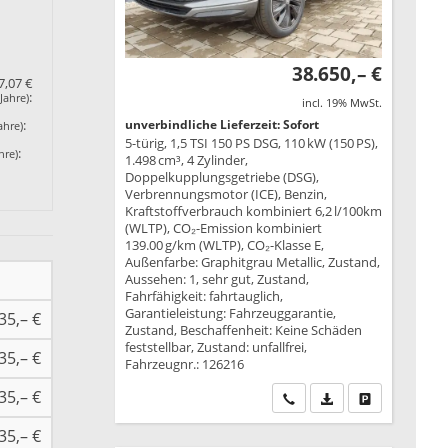
38.650,– €
7,07 €
:
Jahre)
incl. 19% MwSt.
unverbindliche Lieferzeit: Sofort
:
ahre)
5-türig, 1,5 TSI 150 PS DSG, 110 kW (150 PS),
:
hre)
1.498 cm³, 4 Zylinder,
Doppelkupplungsgetriebe (DSG),
Verbrennungsmotor (ICE), Benzin,
Kraftstoffverbrauch kombiniert 6,2 l/100km
(WLTP), CO₂-Emission kombiniert
139.00 g/km (WLTP), CO₂-Klasse E,
Außenfarbe: Graphitgrau Metallic, Zustand,
Aussehen: 1, sehr gut, Zustand,
Fahrfähigkeit: fahrtauglich,
Garantieleistung: Fahrzeuggarantie,
35,– €
Zustand, Beschaffenheit: Keine Schäden
feststellbar, Zustand: unfallfrei,
35,– €
Fahrzeugnr.: 126216
35,– €
Wir rufen Sie an
PDF-Datei, Fahrzeu
Drucken, park
35,– €