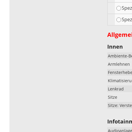
Spez
Spez
Allgeme
Innen
Ambiente-B
Armlehnen
Fensterheb
Klimatisier
Lenkrad
Sitze
Sitze: Verste
Infotain
Audioanlag