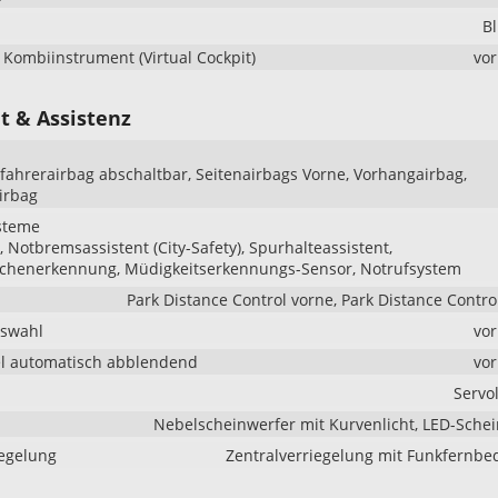
B
s Kombiinstrument (Virtual Cockpit)
vo
t & Assistenz
ifahrerairbag abschaltbar, Seitenairbags Vorne, Vorhangairbag,
irbag
steme
Notbremsassistent (City-Safety), Spurhalteassistent,
ichenerkennung, Müdigkeitserkennungs-Sensor, Notrufsystem
Park Distance Control vorne, Park Distance Contro
uswahl
vo
l automatisch abblendend
vo
Servo
Nebelscheinwerfer mit Kurvenlicht, LED-Sche
iegelung
Zentralverriegelung mit Funkfernb