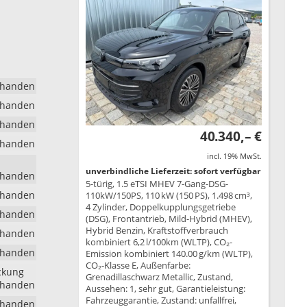
rhanden
rhanden
rhanden
40.340,– €
rhanden
incl. 19% MwSt.
unverbindliche Lieferzeit: sofort verfügbar
rhanden
5-türig, 1.5 eTSI MHEV 7-Gang-DSG-
rhanden
110kW/150PS, 110 kW (150 PS), 1.498 cm³,
4 Zylinder, Doppelkupplungsgetriebe
rhanden
(DSG), Frontantrieb, Mild-Hybrid (MHEV),
Hybrid Benzin, Kraftstoffverbrauch
rhanden
kombiniert 6,2 l/100km (WLTP), CO₂-
rhanden
Emission kombiniert 140.00 g/km (WLTP),
CO₂-Klasse E, Außenfarbe:
ckung
Grenadillaschwarz Metallic, Zustand,
rhanden
Aussehen: 1, sehr gut, Garantieleistung:
Fahrzeuggarantie, Zustand: unfallfrei,
rhanden