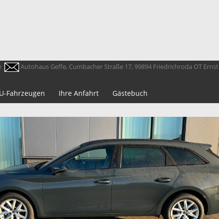
e
Autohaus Geffe, Cumbacher Straße 17, 99894 Friedrichroda OT Erns
 EU-Fahrzeugen
Ihre Anfahrt
Gästebuch