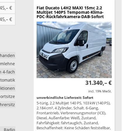
45,– €
Fiat Ducato
L4H2 MAXI 15mc 2.2
MultiJet 140PS Tempomat-Klima-
PDC-Rückfahrkamera-DAB-Sofort
45,– €
rhanden
rmlehne
h 4-fach
tomatik
31.340,– €
nktionen
incl. 19% MwSt.
portsitze
unverbindliche Lieferzeit: Sofort
5-türig, 2.2 Multijet 140 PS, 103 kW (140 PS),
hrersitz
2.184 cm³, 4 Zylinder, Schalt. 6-Gang,
Frontantrieb, Verbrennungsmotor (ICE),
Diesel, Außenfarbe: Weiß, Zustand,
Fahrfähigkeit: fahrtauglich, Zustand,
Beschaffenheit: Keine Schäden feststellbar,
Radio