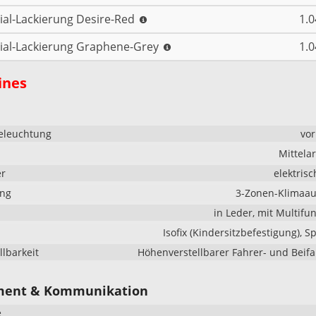
ial-Lackierung Desire-Red
1.0
ial-Lackierung Graphene-Grey
1.0
ines
eleuchtung
vo
Mittela
er
elektrisc
ung
3-Zonen-Klimaau
in Leder, mit Multifu
Isofix (Kindersitzbefestigung), S
llbarkeit
Höhenverstellbarer Fahrer- und Beifa
ment & Kommunikation
e