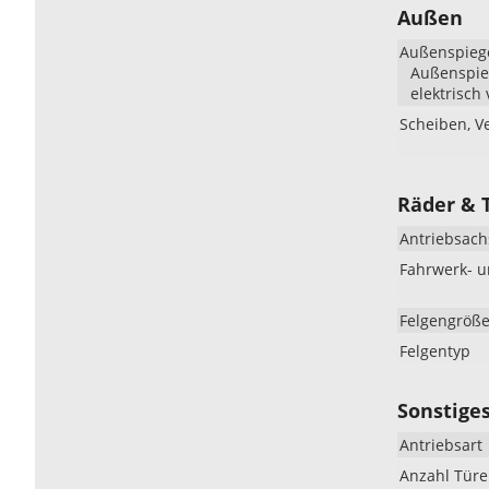
Außen
Außenspieg
Außenspieg
elektrisch 
Scheiben, V
Räder & 
Antriebsach
Fahrwerk- 
Felgengröß
Felgentyp
Sonstige
Antriebsart
Anzahl Tür