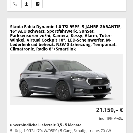
Wir rufen Sie an
PDF-Datei, Fahrzeugexposé drucken
Drucken, parken oder vergleichen
Skoda Fabia
Dynamic 1.0 TSI 95PS, 5 JAHRE GARANTIE,
16" ALU schwarz, Sportfahrwerk, SunSet,
Parksensoren vo/hi, Kamera, Kessy, Alarm, Toter-
Winkel, Virtual Cockpit 10", LED-Scheinwerfer, M-
Lederlenkrad beheizt, NSW Sitzheizung, Tempomat,
Climatronic, Radio 8"+Smartlink
21.150,– €
incl. 19% MwSt.
unverbindliche Lieferzeit: 3,5 - 5 Monate
5-türig, 1.0 TSI ; 70kW/95PS ; 5-Gang-Schaltgetriebe, 70 kW