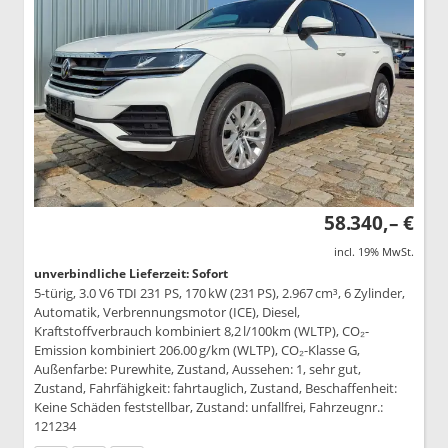
58.340,– €
incl. 19% MwSt.
unverbindliche Lieferzeit: Sofort
5-türig, 3.0 V6 TDI 231 PS, 170 kW (231 PS), 2.967 cm³, 6 Zylinder,
Automatik, Verbrennungsmotor (ICE), Diesel,
Kraftstoffverbrauch kombiniert 8,2 l/100km (WLTP), CO₂-
Emission kombiniert 206.00 g/km (WLTP), CO₂-Klasse G,
Außenfarbe: Purewhite, Zustand, Aussehen: 1, sehr gut,
Zustand, Fahrfähigkeit: fahrtauglich, Zustand, Beschaffenheit:
Keine Schäden feststellbar, Zustand: unfallfrei, Fahrzeugnr.:
121234