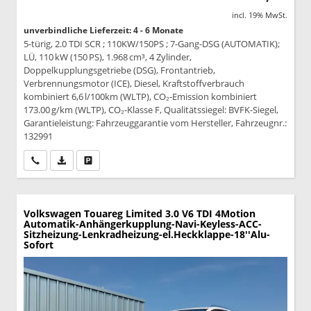
incl. 19% MwSt.
unverbindliche Lieferzeit: 4 - 6 Monate
5-türig, 2.0 TDI SCR ; 110KW/150PS ; 7-Gang-DSG (AUTOMATIK);
LÜ, 110 kW (150 PS), 1.968 cm³, 4 Zylinder,
Doppelkupplungsgetriebe (DSG), Frontantrieb,
Verbrennungsmotor (ICE), Diesel, Kraftstoffverbrauch
kombiniert 6,6 l/100km (WLTP), CO₂-Emission kombiniert
173.00 g/km (WLTP), CO₂-Klasse F, Qualitätssiegel: BVFK-Siegel,
Garantieleistung: Fahrzeuggarantie vom Hersteller, Fahrzeugnr.:
132991
Wir rufen Sie an
PDF-Datei, Fahrzeugexposé drucken
Drucken, parken oder vergleichen
Volkswagen Touareg
Limited 3.0 V6 TDI 4Motion
Automatik-Anhängerkupplung-Navi-Keyless-ACC-
Sitzheizung-Lenkradheizung-el.Heckklappe-18''Alu-
Sofort