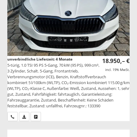
unverbindliche Lieferzeit:
4 Monate
18.950,– €
5-türig, 1.0 TSI 95 PS 5-Gang, 70 kW (95 PS), 999 cm³,
incl. 19% MwSt.
3 Zylinder, Schalt. 5-Gang, Frontantrieb,
Verbrennungsmotor (ICE), Benzin, Kraftstoffverbrauch
kombiniert 5 l/100km (WLTP), CO₂-Emission kombiniert 115.00 g/km
(WLTP), CO₂-Klasse C, Außenfarbe: Weiß, Zustand, Aussehen: 1, sehr
gut, Zustand, Fahrfähigkeit: fahrtauglich, Garantieleistung:
Fahrzeuggarantie, Zustand, Beschaffenheit: Keine Schäden
feststellbar, Zustand: unfallfrei, Fahrzeugnr.: 133390
Wir rufen Sie an
PDF-Datei, Fahrzeugexposé drucken
Drucken, parken oder vergleichen