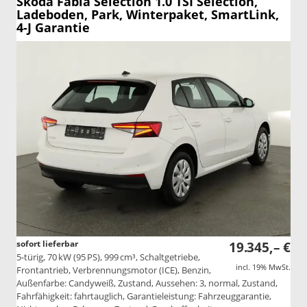
Skoda Fabia
Selection 1.0 TSI Selection,
Ladeboden, Park, Winterpaket, SmartLink,
4-J Garantie
sofort lieferbar
19.345,– €
5-türig, 70 kW (95 PS), 999 cm³, Schaltgetriebe,
incl. 19% MwSt.
Frontantrieb, Verbrennungsmotor (ICE), Benzin,
Außenfarbe: Candyweiß, Zustand, Aussehen: 3, normal, Zustand,
Fahrfähigkeit: fahrtauglich, Garantieleistung: Fahrzeuggarantie,