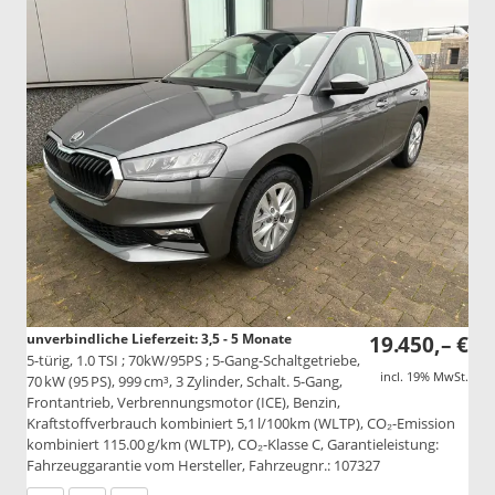
unverbindliche Lieferzeit: 3,5 - 5 Monate
19.450,– €
5-türig, 1.0 TSI ; 70kW/95PS ; 5-Gang-Schaltgetriebe,
incl. 19% MwSt.
70 kW (95 PS), 999 cm³, 3 Zylinder, Schalt. 5-Gang,
Frontantrieb, Verbrennungsmotor (ICE), Benzin,
Kraftstoffverbrauch kombiniert 5,1 l/100km (WLTP), CO₂-Emission
kombiniert 115.00 g/km (WLTP), CO₂-Klasse C, Garantieleistung:
Fahrzeuggarantie vom Hersteller, Fahrzeugnr.: 107327