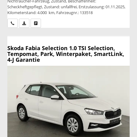
Nichtraucher-Fahrzeug, Zustand, Beschaffenheit:
Scheckheftgepflegt, Zustand: unfallfrei, Erstzulassung: 01.11.2025,
Kilometerstand: 4.000 km, Fahrzeugnr.: 133518
Wir rufen Sie an
PDF-Datei, Fahrzeugexposé drucken
Drucken, parken oder vergleichen
Skoda Fabia
Selection 1.0 TSI Selection,
Tempomat, Park, Winterpaket, SmartLink,
4-J Garantie