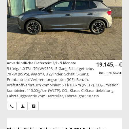
unverbindliche Lieferzeit: 3,5 - 5 Monate
19.145,– €
5-türig, 1.0 TSI ; 70kW/95PS ; 5-Gang-Schaltgetriebe,
incl. 19% MwSt.
70 kW (95 PS), 999 cm³, 3 Zylinder, Schalt. 5-Gang,
Frontantrieb, Verbrennungsmotor (ICE), Benzin,
Kraftstoffverbrauch kombiniert 5,1 l/100km (WLTP), CO₂-Emission
kombiniert 115.00 g/km (WLTP), CO₂-Klasse C, Garantieleistung:
Fahrzeuggarantie vom Hersteller, Fahrzeugnr.: 107319
Wir rufen Sie an
PDF-Datei, Fahrzeugexposé drucken
Drucken, parken oder vergleichen