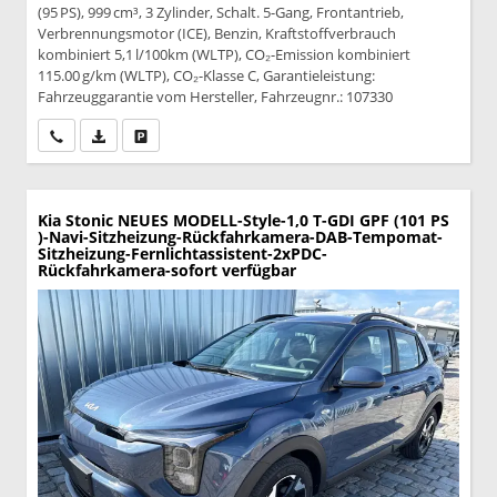
(95 PS), 999 cm³, 3 Zylinder, Schalt. 5-Gang, Frontantrieb,
Verbrennungsmotor (ICE), Benzin, Kraftstoffverbrauch
kombiniert 5,1 l/100km (WLTP), CO₂-Emission kombiniert
115.00 g/km (WLTP), CO₂-Klasse C, Garantieleistung:
Fahrzeuggarantie vom Hersteller, Fahrzeugnr.: 107330
Wir rufen Sie an
PDF-Datei, Fahrzeugexposé drucken
Drucken, parken oder vergleichen
Kia Stonic
NEUES MODELL-Style-1,0 T-GDI GPF (101 PS
)-Navi-Sitzheizung-Rückfahrkamera-DAB-Tempomat-
Sitzheizung-Fernlichtassistent-2xPDC-
Rückfahrkamera-sofort verfügbar