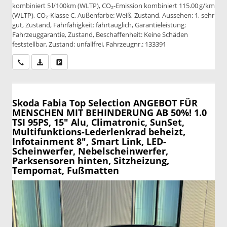
kombiniert 5 l/100km (WLTP), CO₂-Emission kombiniert 115.00 g/km
(WLTP), CO₂-Klasse C, Außenfarbe: Weiß, Zustand, Aussehen: 1, sehr
gut, Zustand, Fahrfähigkeit: fahrtauglich, Garantieleistung:
Fahrzeuggarantie, Zustand, Beschaffenheit: Keine Schäden
feststellbar, Zustand: unfallfrei, Fahrzeugnr.: 133391
Wir rufen Sie an
PDF-Datei, Fahrzeugexposé drucken
Drucken, parken oder vergleichen
Skoda Fabia
Top Selection ANGEBOT FÜR
MENSCHEN MIT BEHINDERUNG AB 50%! 1.0
TSI 95PS, 15" Alu, Climatronic, SunSet,
Multifunktions-Lederlenkrad beheizt,
Infotainment 8", Smart Link, LED-
Scheinwerfer, Nebelscheinwerfer,
Parksensoren hinten, Sitzheizung,
Tempomat, Fußmatten