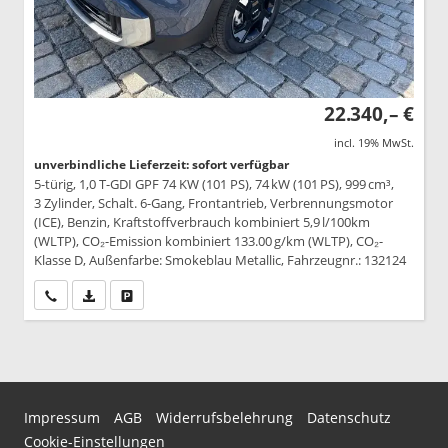
22.340,– €
incl. 19% MwSt.
unverbindliche Lieferzeit: sofort verfügbar
5-türig, 1,0 T-GDI GPF 74 KW (101 PS), 74 kW (101 PS), 999 cm³,
3 Zylinder, Schalt. 6-Gang, Frontantrieb, Verbrennungsmotor
(ICE), Benzin, Kraftstoffverbrauch kombiniert 5,9 l/100km
(WLTP), CO₂-Emission kombiniert 133.00 g/km (WLTP), CO₂-
Klasse D, Außenfarbe: Smokeblau Metallic, Fahrzeugnr.: 132124
Wir rufen Sie an
PDF-Datei, Fahrzeugexposé drucken
Drucken, parken oder vergleichen
Impressum
AGB
Widerrufsbelehrung
Datenschutz
Cookie-Einstellungen