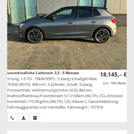
unverbindliche Lieferzeit: 3,5 - 5 Monate
18.145,– €
5-türig, 1.0 TSI ; 70kW/95PS ; 5-Gang-Schaltgetriebe,
incl. 19% MwSt.
70 kW (95 PS), 999 cm³, 3 Zylinder, Schalt. 5-Gang,
Frontantrieb, Verbrennungsmotor (ICE), Benzin,
Kraftstoffverbrauch kombiniert 5,1 l/100km (WLTP), CO₂-Emission
kombiniert 115.00 g/km (WLTP), CO₂-Klasse C, Garantieleistung:
Fahrzeuggarantie vom Hersteller, Fahrzeugnr.: 107318
Wir rufen Sie an
PDF-Datei, Fahrzeugexposé drucken
Drucken, parken oder vergleichen