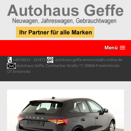
Menü
+49 03623 - 331873
autohaus-geffe-ernstroda@t-online.de
Autohaus Geffe, Cumbacher Straße 17, 99894 Friedrichroda
OT Ernstroda