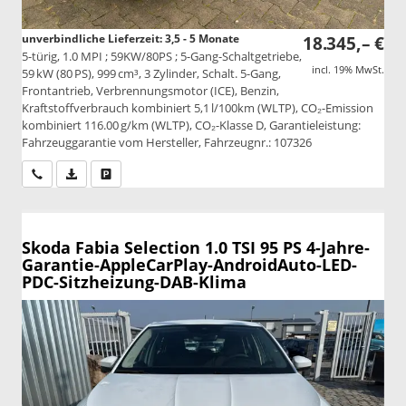
unverbindliche Lieferzeit: 3,5 - 5 Monate
18.345,– €
5-türig, 1.0 MPI ; 59KW/80PS ; 5-Gang-Schaltgetriebe,
incl. 19% MwSt.
59 kW (80 PS), 999 cm³, 3 Zylinder, Schalt. 5-Gang,
Frontantrieb, Verbrennungsmotor (ICE), Benzin,
Kraftstoffverbrauch kombiniert 5,1 l/100km (WLTP), CO₂-Emission
kombiniert 116.00 g/km (WLTP), CO₂-Klasse D, Garantieleistung:
Fahrzeuggarantie vom Hersteller, Fahrzeugnr.: 107326
Wir rufen Sie an
PDF-Datei, Fahrzeugexposé drucken
Drucken, parken oder vergleichen
Skoda Fabia
Selection 1.0 TSI 95 PS 4-Jahre-
Garantie-AppleCarPlay-AndroidAuto-LED-
PDC-Sitzheizung-DAB-Klima