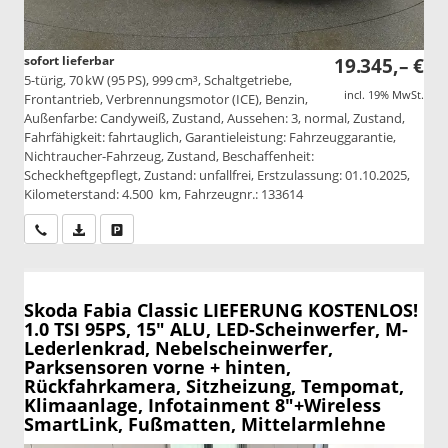
sofort lieferbar
19.345,– €
5-türig, 70 kW (95 PS), 999 cm³, Schaltgetriebe,
incl. 19% MwSt.
Frontantrieb, Verbrennungsmotor (ICE), Benzin,
Außenfarbe: Candyweiß, Zustand, Aussehen: 3, normal, Zustand,
Fahrfähigkeit: fahrtauglich, Garantieleistung: Fahrzeuggarantie,
Nichtraucher-Fahrzeug, Zustand, Beschaffenheit:
Scheckheftgepflegt, Zustand: unfallfrei, Erstzulassung: 01.10.2025,
Kilometerstand: 4.500 km, Fahrzeugnr.: 133614
Wir rufen Sie an
PDF-Datei, Fahrzeugexposé drucken
Drucken, parken oder vergleichen
Skoda Fabia
Classic LIEFERUNG KOSTENLOS!
1.0 TSI 95PS, 15" ALU, LED-Scheinwerfer, M-
Lederlenkrad, Nebelscheinwerfer,
Parksensoren vorne + hinten,
Rückfahrkamera, Sitzheizung, Tempomat,
Klimaanlage, Infotainment 8"+Wireless
SmartLink, Fußmatten, Mittelarmlehne