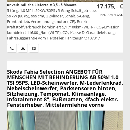
unverbindliche Lieferzeit: 3,5 - 5 Monate
17.175,– €
5-türig, 1.0 MPI ; 59KW/80PS ; 5-Gang-Schaltgetriebe,
incl. 19% MwSt.
59 kW (80 PS), 999 cm³, 3 Zylinder, Schalt. 5-Gang,
Frontantrieb, Verbrennungsmotor (ICE), Benzin,
Kraftstoffverbrauch kombiniert 5,1 l/100km (WLTP), CO₂-Emission
kombiniert 116.00 g/km (WLTP), CO₂-Klasse D, Garantieleistung:
Fahrzeuggarantie vom Hersteller, Fahrzeugnr.: 107317
Wir rufen Sie an
PDF-Datei, Fahrzeugexposé drucken
Drucken, parken oder vergleichen
Skoda Fabia
Selection ANGEBOT FÜR
MENSCHEN MIT BEHINDERUNG AB 50%! 1.0
TSI 95PS, LED-Scheinwerfer, M-Lederlenkrad,
Nebelscheinwerfer, Parksensoren hinten,
Sitzheizung, Tempomat, Klimaanlage,
Infotainment 8", Fußmatten, 4fach elektr.
Fensterheber, Mittelarmlehne vorne