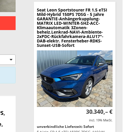
Seat Leon Sportstourer
FR 1.5 eTSI
Mild-Hybrid 150PS 7DSG - 5 Jahre
GARANTIE-Anhängerkupplung-
MATRIX LED-WINTER-SHZ-ACC-
Klimaautomatik 3Zonen-
beheiz.Lenkrad-NAVI-Ambiente-
2xPDC-Rückfahrkamera-ALU17"-
DAB-elektr. Fensterheber-RDKS-
Sunset-USB-Sofort
30.340,– €
S,
incl. 19% MwSt.
e,
unverbindliche Lieferzeit: Sofort