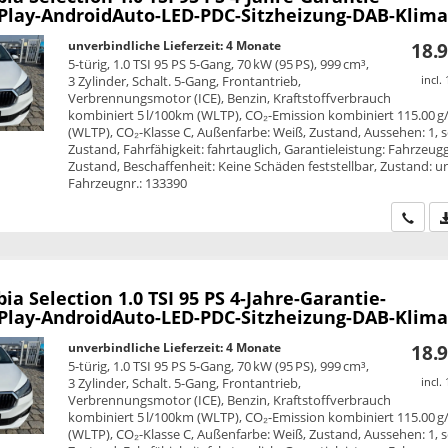
Play-AndroidAuto-LED-PDC-Sitzheizung-DAB-Klima
unverbindliche Lieferzeit:
4 Monate
18.9
5-türig, 1.0 TSI 95 PS 5-Gang, 70 kW (95 PS), 999 cm³,
3 Zylinder, Schalt. 5-Gang, Frontantrieb,
incl.
Verbrennungsmotor (ICE), Benzin, Kraftstoffverbrauch
kombiniert 5 l/100km (WLTP), CO₂-Emission kombiniert 115.00 
(WLTP), CO₂-Klasse C, Außenfarbe: Weiß, Zustand, Aussehen: 1, s
Zustand, Fahrfähigkeit: fahrtauglich, Garantieleistung: Fahrzeug
Zustand, Beschaffenheit: Keine Schäden feststellbar, Zustand: unf
Fahrzeugnr.: 133390
Wir ru
bia
Selection 1.0 TSI 95 PS 4-Jahre-Garantie-
Play-AndroidAuto-LED-PDC-Sitzheizung-DAB-Klima
unverbindliche Lieferzeit:
4 Monate
18.9
5-türig, 1.0 TSI 95 PS 5-Gang, 70 kW (95 PS), 999 cm³,
3 Zylinder, Schalt. 5-Gang, Frontantrieb,
incl.
Verbrennungsmotor (ICE), Benzin, Kraftstoffverbrauch
kombiniert 5 l/100km (WLTP), CO₂-Emission kombiniert 115.00 
(WLTP), CO₂-Klasse C, Außenfarbe: Weiß, Zustand, Aussehen: 1, s