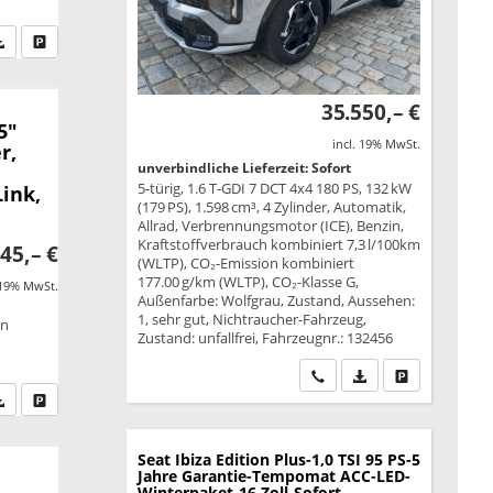
fen Sie an
PDF-Datei, Fahrzeugexposé drucken
Drucken, parken oder vergleichen
35.550,– €
5"
incl. 19% MwSt.
r,
unverbindliche Lieferzeit: Sofort
,
5-türig, 1.6 T-GDI 7 DCT 4x4 180 PS, 132 kW
ink,
(179 PS), 1.598 cm³, 4 Zylinder, Automatik,
Allrad, Verbrennungsmotor (ICE), Benzin,
Kraftstoffverbrauch kombiniert 7,3 l/100km
45,– €
(WLTP), CO₂-Emission kombiniert
177.00 g/km (WLTP), CO₂-Klasse G,
 19% MwSt.
Außenfarbe: Wolfgrau, Zustand, Aussehen:
1, sehr gut, Nichtraucher-Fahrzeug,
on
Zustand: unfallfrei, Fahrzeugnr.: 132456
Wir rufen Sie an
PDF-Datei, Fahrzeu
Drucken, park
fen Sie an
PDF-Datei, Fahrzeugexposé drucken
Drucken, parken oder vergleichen
Seat Ibiza
Edition Plus-1,0 TSI 95 PS-5
Jahre Garantie-Tempomat ACC-LED-
Winterpaket-16 Zoll-Sofort