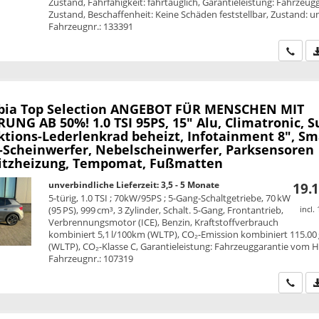
Zustand, Fahrfähigkeit: fahrtauglich, Garantieleistung: Fahrzeug
Zustand, Beschaffenheit: Keine Schäden feststellbar, Zustand: unf
Fahrzeugnr.: 133391
Wir ru
bia
Top Selection ANGEBOT FÜR MENSCHEN MIT
NG AB 50%! 1.0 TSI 95PS, 15" Alu, Climatronic, S
ktions-Lederlenkrad beheizt, Infotainment 8", Sm
D-Scheinwerfer, Nebelscheinwerfer, Parksensoren
Sitzheizung, Tempomat, Fußmatten
unverbindliche Lieferzeit: 3,5 - 5 Monate
19.1
5-türig, 1.0 TSI ; 70kW/95PS ; 5-Gang-Schaltgetriebe, 70 kW
(95 PS), 999 cm³, 3 Zylinder, Schalt. 5-Gang, Frontantrieb,
incl.
Verbrennungsmotor (ICE), Benzin, Kraftstoffverbrauch
kombiniert 5,1 l/100km (WLTP), CO₂-Emission kombiniert 115.00
(WLTP), CO₂-Klasse C, Garantieleistung: Fahrzeuggarantie vom He
Fahrzeugnr.: 107319
Wir ru