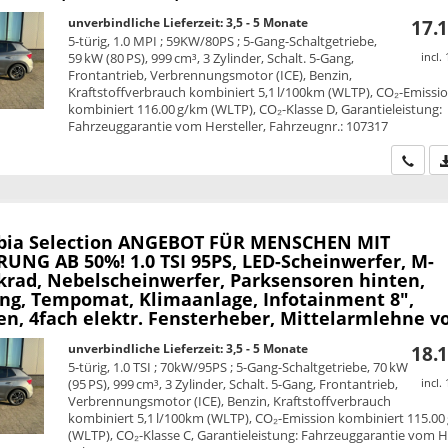
unverbindliche Lieferzeit: 3,5 - 5 Monate
17.1
5-türig, 1.0 MPI ; 59KW/80PS ; 5-Gang-Schaltgetriebe,
59 kW (80 PS), 999 cm³, 3 Zylinder, Schalt. 5-Gang,
incl.
Frontantrieb, Verbrennungsmotor (ICE), Benzin,
Kraftstoffverbrauch kombiniert 5,1 l/100km (WLTP), CO₂-Emissi
kombiniert 116.00 g/km (WLTP), CO₂-Klasse D, Garantieleistung:
Fahrzeuggarantie vom Hersteller, Fahrzeugnr.: 107317
Wir ru
bia
Selection ANGEBOT FÜR MENSCHEN MIT
UNG AB 50%! 1.0 TSI 95PS, LED-Scheinwerfer, M-
krad, Nebelscheinwerfer, Parksensoren hinten,
ung, Tempomat, Klimaanlage, Infotainment 8",
n, 4fach elektr. Fensterheber, Mittelarmlehne v
unverbindliche Lieferzeit: 3,5 - 5 Monate
18.1
5-türig, 1.0 TSI ; 70kW/95PS ; 5-Gang-Schaltgetriebe, 70 kW
(95 PS), 999 cm³, 3 Zylinder, Schalt. 5-Gang, Frontantrieb,
incl.
Verbrennungsmotor (ICE), Benzin, Kraftstoffverbrauch
kombiniert 5,1 l/100km (WLTP), CO₂-Emission kombiniert 115.00
(WLTP), CO₂-Klasse C, Garantieleistung: Fahrzeuggarantie vom He