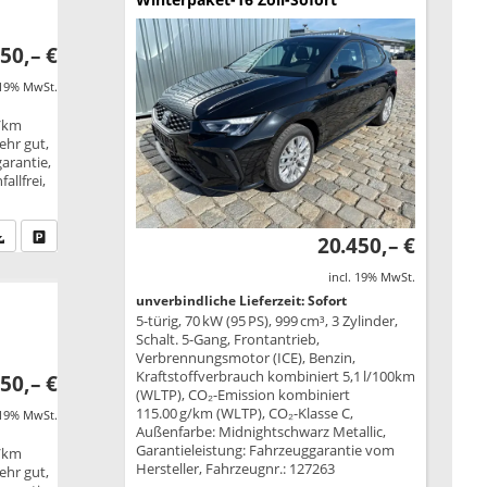
50,– €
 19% MwSt.
g/km
ehr gut,
garantie,
allfrei,
fen Sie an
PDF-Datei, Fahrzeugexposé drucken
Drucken, parken oder vergleichen
20.450,– €
incl. 19% MwSt.
unverbindliche Lieferzeit: Sofort
5-türig, 70 kW (95 PS), 999 cm³, 3 Zylinder,
Schalt. 5-Gang, Frontantrieb,
Verbrennungsmotor (ICE), Benzin,
Kraftstoffverbrauch kombiniert 5,1 l/100km
50,– €
(WLTP), CO₂-Emission kombiniert
115.00 g/km (WLTP), CO₂-Klasse C,
 19% MwSt.
Außenfarbe: Midnightschwarz Metallic,
Garantieleistung: Fahrzeuggarantie vom
g/km
Hersteller, Fahrzeugnr.: 127263
ehr gut,