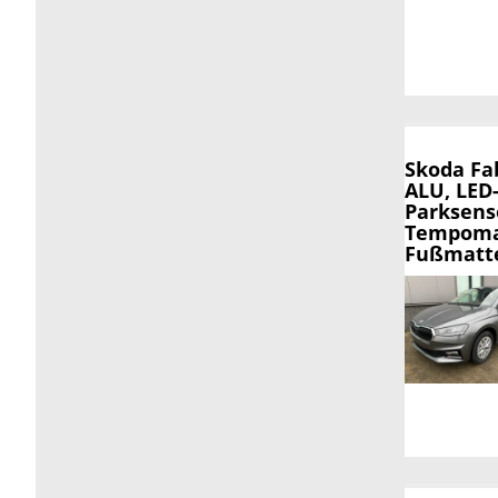
Skoda Fa
ALU, LED
Parksens
Tempomat
Fußmatte