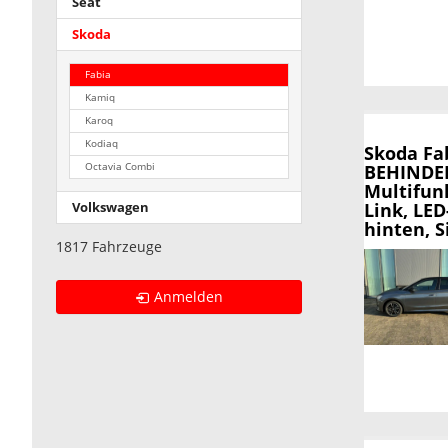
Seat
Skoda
Fabia
Kamiq
Karoq
Kodiaq
Skoda Fa
BEHINDERU
Octavia Combi
Multifun
Link, LE
Volkswagen
hinten, 
1817 Fahrzeuge
Anmelden