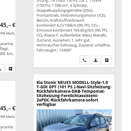
5-türig, 1.6 T-GDI 150 PS 7DCT, 110 kW
(150 PS), 1.598 cm³, 4 Zylinder,
Doppelkupplungsgetriebe (DSG),
Frontantrieb, Verbrennungsmotor (ICE),
Benzin, Kraftstoffverbrauch
45,– €
kombiniert 6,2 l/100km (WLTP), CO₂-
Emission kombiniert 164.00 g/km (WLTP),
 19% MwSt.
CO₂-Klasse F, Außenfarbe: Weiss Metallic,
Zustand, Aussehen: 1, sehr gut,
garantie,
Nichtraucher-Fahrzeug, Zustand: unfallfrei,
legt,
Fahrzeugnr.: 133097
.000 km,
Wir rufen Sie an
PDF-Datei, Fahrzeu
Drucken, park
fen Sie an
PDF-Datei, Fahrzeugexposé drucken
Drucken, parken oder vergleichen
Kia Stonic
NEUES MODELL-Style-1,0
T-GDI GPF (101 PS )-Navi-Sitzheizung-
Rückfahrkamera-DAB-Tempomat-
Sitzheizung-Fernlichtassistent-
2xPDC-Rückfahrkamera-sofort
verfügbar
45,– €
 19% MwSt.
garantie,