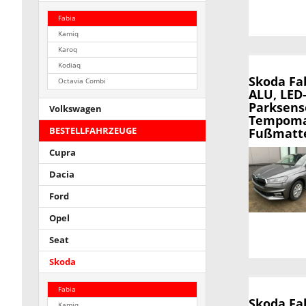
Fabia
Kamiq
Karoq
Kodiaq
Skoda Fa
Octavia Combi
ALU, LED
Parksens
Volkswagen
Tempomat
BESTELLFAHRZEUGE
Fußmatte
Cupra
Dacia
Ford
Opel
Seat
Skoda
Fabia
Skoda Fa
Kamiq