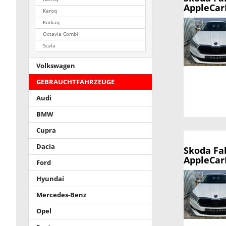
AppleCar
Karoq
Kodiaq
Octavia Combi
Scala
Volkswagen
GEBRAUCHTFAHRZEUGE
Audi
BMW
Cupra
Dacia
Skoda Fa
AppleCar
Ford
Hyundai
Mercedes-Benz
Opel