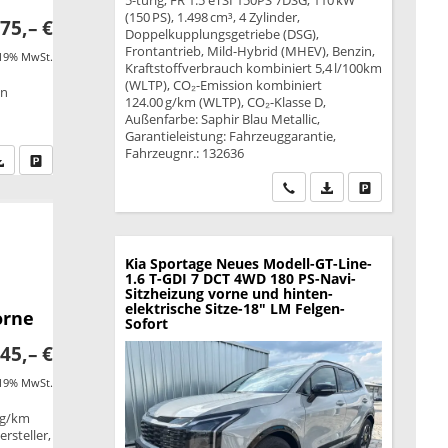
5-türig, FR 1.5 eTSI 150PS 7DSG, 110 kW
(150 PS), 1.498 cm³, 4 Zylinder,
75,– €
Doppelkupplungsgetriebe (DSG),
Frontantrieb, Mild-Hybrid (MHEV), Benzin,
 19% MwSt.
Kraftstoffverbrauch kombiniert 5,4 l/100km
(WLTP), CO₂-Emission kombiniert
on
124.00 g/km (WLTP), CO₂-Klasse D,
Außenfarbe: Saphir Blau Metallic,
Garantieleistung: Fahrzeuggarantie,
Fahrzeugnr.: 132636
fen Sie an
PDF-Datei, Fahrzeugexposé drucken
Drucken, parken oder vergleichen
Wir rufen Sie an
PDF-Datei, Fahrzeu
Drucken, park
Kia Sportage
Neues Modell-GT-Line-
1.6 T-GDI 7 DCT 4WD 180 PS-Navi-
Sitzheizung vorne und hinten-
elektrische Sitze-18" LM Felgen-
orne
Sofort
45,– €
 19% MwSt.
 g/km
rsteller,