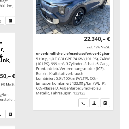
legt,
.500 km,
fen Sie an
PDF-Datei, Fahrzeugexposé drucken
Drucken, parken oder vergleichen
22.340,– €
"
incl. 19% MwSt.
r,
unverbindliche Lieferzeit: sofort verfügbar
g,
5-türig, 1,0 T-GDI GPF 74 KW (101 PS), 74 kW
ink,
(101 PS), 999 cm³, 3 Zylinder, Schalt. 6-Gang,
Frontantrieb, Verbrennungsmotor (ICE),
Benzin, Kraftstoffverbrauch
50,– €
kombiniert 5,9 l/100km (WLTP), CO₂-
Emission kombiniert 133.00 g/km (WLTP),
 19% MwSt.
CO₂-Klasse D, Außenfarbe: Smokeblau
Metallic, Fahrzeugnr.: 132123
 g/km
rsteller,
Wir rufen Sie an
PDF-Datei, Fahrzeu
Drucken, park
fen Sie an
PDF-Datei, Fahrzeugexposé drucken
Drucken, parken oder vergleichen