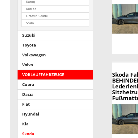
Karoq
Kodiaq
Octavia Combi
Scala
Suzuki
Toyota
Volkswagen
Volvo
Skoda Fa
VORLAUFFAHRZEUGE
BEHINDER
Cupra
Lederlen
Sitzheiz
Dacia
Fußmatte
Fiat
Hyundai
Kia
Skoda