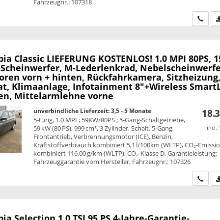
Fahrzeugnr.: 107318
Wir ru
bia
Classic LIEFERUNG KOSTENLOS! 1.0 MPI 80PS, 1
-Scheinwerfer, M-Lederlenkrad, Nebelscheinwerfe
oren vorn + hinten, Rückfahrkamera, Sitzheizung
, Klimaanlage, Infotainment 8"+Wireless SmartL
n, Mittelarmlehne vorne
unverbindliche Lieferzeit: 3,5 - 5 Monate
18.3
5-türig, 1.0 MPI ; 59KW/80PS ; 5-Gang-Schaltgetriebe,
59 kW (80 PS), 999 cm³, 3 Zylinder, Schalt. 5-Gang,
incl.
Frontantrieb, Verbrennungsmotor (ICE), Benzin,
Kraftstoffverbrauch kombiniert 5,1 l/100km (WLTP), CO₂-Emissi
kombiniert 116.00 g/km (WLTP), CO₂-Klasse D, Garantieleistung:
Fahrzeuggarantie vom Hersteller, Fahrzeugnr.: 107326
Wir ru
bia
Selection 1.0 TSI 95 PS 4-Jahre-Garantie-