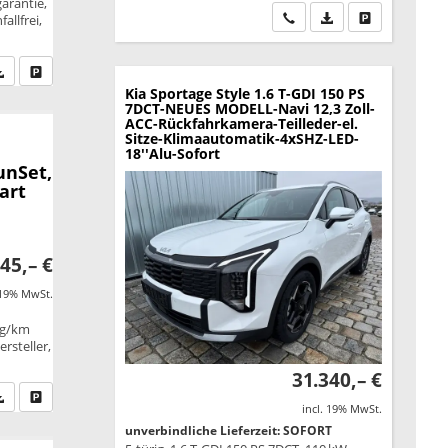
garantie,
Wir rufen Sie an
PDF-Datei, Fahrzeu
Drucken, park
allfrei,
fen Sie an
PDF-Datei, Fahrzeugexposé drucken
Drucken, parken oder vergleichen
Kia Sportage
Style 1.6 T-GDI 150 PS
7DCT-NEUES MODELL-Navi 12,3 Zoll-
ACC-Rückfahrkamera-Teilleder-el.
Sitze-Klimaautomatik-4xSHZ-LED-
18''Alu-Sofort
unSet,
art
45,– €
 19% MwSt.
 g/km
rsteller,
31.340,– €
fen Sie an
PDF-Datei, Fahrzeugexposé drucken
Drucken, parken oder vergleichen
incl. 19% MwSt.
unverbindliche Lieferzeit: SOFORT