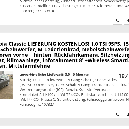
Nichtraucher-Fahrzeug, Zustand, Beschaffenheit: Scheckheftgepf
Zustand: unfallfrei, Erstzulassung: 01.10.2025, Kilometerstand: 4
Fahrzeugnr.: 133614
Wir ru
bia
Classic LIEFERUNG KOSTENLOS! 1.0 TSI 95PS, 15
-Scheinwerfer, M-Lederlenkrad, Nebelscheinwerfe
oren vorne + hinten, Rückfahrkamera, Sitzheizun
, Klimaanlage, Infotainment 8"+Wireless SmartL
n, Mittelarmlehne
unverbindliche Lieferzeit: 3,5 - 5 Monate
19.4
5-türig, 1.0 TSI ; 70kW/95PS ; 5-Gang-Schaltgetriebe, 70 kW
(95 PS), 999 cm³, 3 Zylinder, Schalt. 5-Gang, Frontantrieb,
incl.
Verbrennungsmotor (ICE), Benzin, Kraftstoffverbrauch
kombiniert 5,1 l/100km (WLTP), CO₂-Emission kombiniert 115.00
(WLTP), CO₂-Klasse C, Garantieleistung: Fahrzeuggarantie vom He
Fahrzeugnr.: 107327
Wir ru