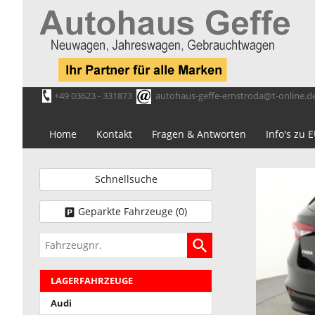
+49 03623 - 331873
autohaus-geffe-ernstroda@t-online.d
Home
Kontakt
Fragen & Antworten
Info's zu
Schnellsuche
Geparkte Fahrzeuge (
0
)
Fahrzeugnr.
LAGERFAHRZEUGE
Audi