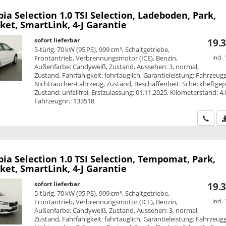
bia
Selection 1.0 TSI Selection, Ladeboden, Park,
et, SmartLink, 4-J Garantie
sofort lieferbar
19.3
5-türig, 70 kW (95 PS), 999 cm³, Schaltgetriebe,
Frontantrieb, Verbrennungsmotor (ICE), Benzin,
incl.
Außenfarbe: Candyweiß, Zustand, Aussehen: 3, normal,
Zustand, Fahrfähigkeit: fahrtauglich, Garantieleistung: Fahrzeug
Nichtraucher-Fahrzeug, Zustand, Beschaffenheit: Scheckheftgepf
Zustand: unfallfrei, Erstzulassung: 01.11.2025, Kilometerstand: 4
Fahrzeugnr.: 133518
Wir ru
bia
Selection 1.0 TSI Selection, Tempomat, Park,
et, SmartLink, 4-J Garantie
sofort lieferbar
19.3
5-türig, 70 kW (95 PS), 999 cm³, Schaltgetriebe,
Frontantrieb, Verbrennungsmotor (ICE), Benzin,
incl.
Außenfarbe: Candyweiß, Zustand, Aussehen: 3, normal,
Zustand, Fahrfähigkeit: fahrtauglich, Garantieleistung: Fahrzeug