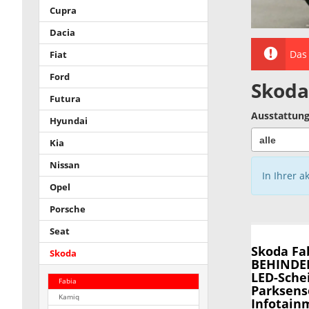
Cupra
Dacia
Das 
Fiat
Ford
Skoda
Futura
Ausstattung
Hyundai
Kia
Nissan
In Ihrer a
Opel
Porsche
Seat
Skoda Fa
Skoda
BEHINDER
LED-Sche
Fabia
Parksens
Kamiq
Infotain