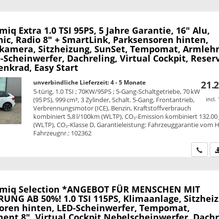
amiq
Extra 1.0 TSI 95PS, 5 Jahre Garantie, 16" Alu,
ic, Radio 8" + SmartLink, Parksensoren hinten,
kamera, Sitzheizung, SunSet, Tempomat, Armleh
Scheinwerfer, Dachreling, Virtual Cockpit, Reser
enkrad, Easy Start
unverbindliche Lieferzeit: 4 - 5 Monate
21.2
5-türig, 1.0 TSI ; 70KW/95PS ; 5-Gang-Schaltgetriebe, 70 kW
(95 PS), 999 cm³, 3 Zylinder, Schalt. 5-Gang, Frontantrieb,
incl.
Verbrennungsmotor (ICE), Benzin, Kraftstoffverbrauch
kombiniert 5,8 l/100km (WLTP), CO₂-Emission kombiniert 132.00
(WLTP), CO₂-Klasse D, Garantieleistung: Fahrzeuggarantie vom He
Fahrzeugnr.: 102362
Wir ru
amiq
Selection *ANGEBOT FÜR MENSCHEN MIT
UNG AB 50%! 1.0 TSI 115PS, Klimaanlage, Sitzheiz
oren hinten, LED-Scheinwerfer, Tempomat,
ent 8", Virtual Cockpit Nebelscheinwerfer, Dachr