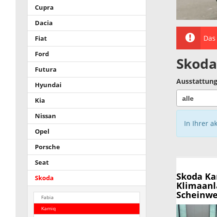
Cupra
Dacia
Das 
Fiat
Ford
Skoda
Futura
Ausstattung
Hyundai
Kia
Nissan
In Ihrer a
Opel
Porsche
Seat
Skoda K
Skoda
Klimaanl
Scheinwer
Fabia
Kamiq