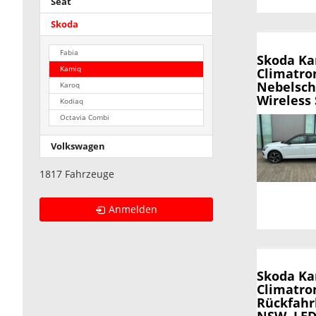
Seat
Skoda
Fabia
Skoda K
Kamiq
Climatro
Nebelsch
Karoq
Wireless 
Kodiaq
Octavia Combi
Volkswagen
1817 Fahrzeuge
Anmelden
Skoda K
Climatron
Rückfahr
NSW, LED-