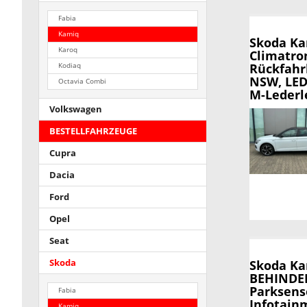
Fabia
Kamiq
Skoda K
Karoq
Climatron
Rückfahr
Kodiaq
NSW, LED-
Octavia Combi
M-Lederl
Volkswagen
BESTELLFAHRZEUGE
Cupra
Dacia
Ford
Opel
Seat
Skoda
Skoda K
BEHINDER
Parksens
Fabia
Infotainm
Kamiq