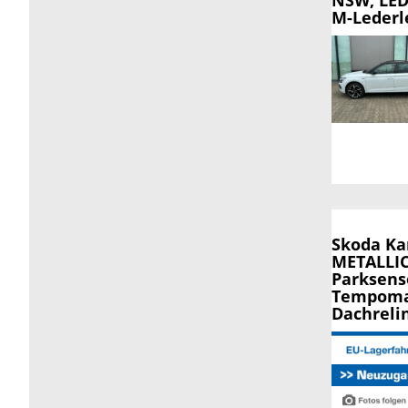
M-Lederl
Skoda K
METALLIC,
Parksens
Tempomat
Dachreli