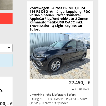
Volkswagen T-Cross
PRIME 1,0 TSI
116 PS DSG -Anhängerkupplung- PDC
vorne/hinten-Rückfahrkamera-
AppleCarPlay/AndroidAuto-2 Zonen
Klimaautomatik-USB C-ACC inkl.
TravelAssist-IQ Light-Keyless Go-
Sofort
27.450,– €
incl. 19% MwSt.
D-
unverbindliche Lieferzeit: Sofort
5-türig, 1,0 TSI 85 KW (116 PS) DSG, 85 kW
00,– €
(116 PS), 999 cm³, 3 Zylinder,