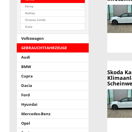
Karoq
Kodiaq
Octavia Combi
Scala
Volkswagen
GEBRAUCHTFAHRZEUGE
Audi
BMW
Skoda K
Cupra
Klimaanl
Scheinwer
Dacia
Ford
Hyundai
Mercedes-Benz
Opel