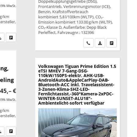
Doppelkupplungsgetriebe (DSG),
 19% MwSt.
Frontantrieb, Verbrennungsmotor (ICE),
Benzin, Kraftstoffverbrauch
 g/km
kombiniert 5,8 l/100km (WLTP), CO₂-
rsteller,
Emission kombiniert 133.00 g/km (WLTP),
CO₂-Klasse D, Außenfarbe: Depp Black
Perleffect, Fahrzeugnr.: 132396
fen Sie an
PDF-Datei, Fahrzeugexposé drucken
Drucken, parken oder vergleichen
Wir rufen Sie an
PDF-Datei, Fahrzeu
Drucken, park
Volkswagen Tiguan
Prime Edition 1.5
ng,
eTSI MHEV 7-Gang-DSG-
110kW/150PS-elektr. AHK-USB-
eling
AndroidAuto&AppleCarPlay-DAB-
Bluetooth-ACC inkl. Travelassistent-
3-Zonen-Klima-SHZ-LED-
45,– €
Fernlichtassist.-360°Kamera-2xPDC-
WINTER-SUNSET-ALU18"-
 19% MwSt.
Ambientelicht-sofort verfügbar
 g/km
rsteller,
fen Sie an
PDF-Datei, Fahrzeugexposé drucken
Drucken, parken oder vergleichen