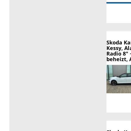
Skoda K
Kessy, A
Radio 8"
beheizt, 