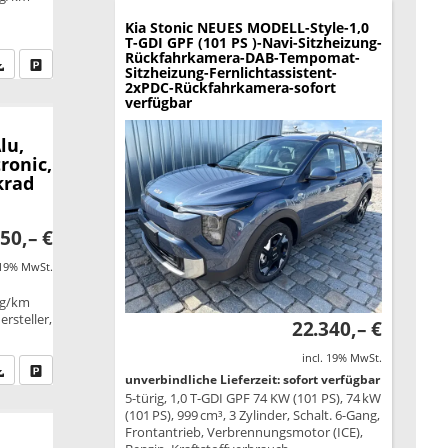
Kia Stonic
NEUES MODELL-Style-1,0
T-GDI GPF (101 PS )-Navi-Sitzheizung-
Rückfahrkamera-DAB-Tempomat-
fen Sie an
PDF-Datei, Fahrzeugexposé drucken
Drucken, parken oder vergleichen
Sitzheizung-Fernlichtassistent-
2xPDC-Rückfahrkamera-sofort
verfügbar
lu,
ronic,
krad
50,– €
 19% MwSt.
 g/km
rsteller,
22.340,– €
incl. 19% MwSt.
fen Sie an
PDF-Datei, Fahrzeugexposé drucken
Drucken, parken oder vergleichen
unverbindliche Lieferzeit: sofort verfügbar
5-türig, 1,0 T-GDI GPF 74 KW (101 PS), 74 kW
(101 PS), 999 cm³, 3 Zylinder, Schalt. 6-Gang,
Frontantrieb, Verbrennungsmotor (ICE),