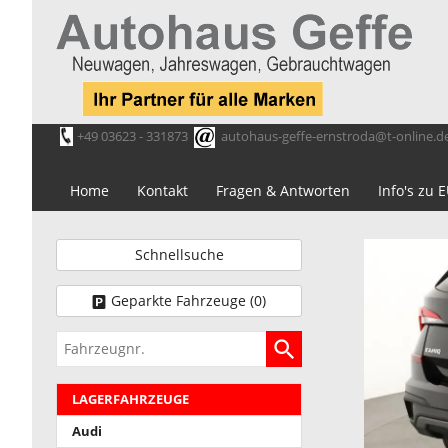
+49 03623 - 331873
autohaus-geffe-ernstroda@t-online.d
Home
Kontakt
Fragen & Antworten
Info's zu
Schnellsuche
Geparkte Fahrzeuge (
0
)
Fahrzeugnr.
LAGERFAHRZEUGE
Audi