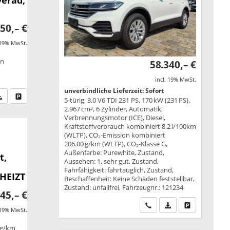
50,– €
 19% MwSt.
on
58.340,– €
incl. 19% MwSt.
unverbindliche Lieferzeit: Sofort
fen Sie an
PDF-Datei, Fahrzeugexposé drucken
Drucken, parken oder vergleichen
5-türig, 3.0 V6 TDI 231 PS, 170 kW (231 PS),
2.967 cm³, 6 Zylinder, Automatik,
Verbrennungsmotor (ICE), Diesel,
Kraftstoffverbrauch kombiniert 8,2 l/100km
(WLTP), CO₂-Emission kombiniert
206.00 g/km (WLTP), CO₂-Klasse G,
Außenfarbe: Purewhite, Zustand,
t,
Aussehen: 1, sehr gut, Zustand,
Fahrfähigkeit: fahrtauglich, Zustand,
EHEIZT
Beschaffenheit: Keine Schäden feststellbar,
Zustand: unfallfrei, Fahrzeugnr.: 121234
45,– €
Wir rufen Sie an
PDF-Datei, Fahrzeu
Drucken, park
 19% MwSt.
 g/km