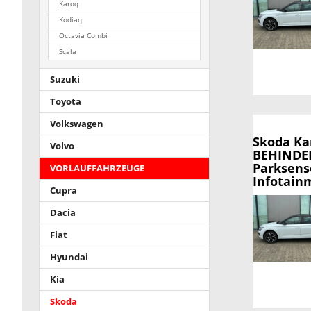
Karoq
Kodiaq
Octavia Combi
Scala
Suzuki
Toyota
Volkswagen
Skoda K
Volvo
BEHINDER
Parksens
VORLAUFFAHRZEUGE
Infotainm
Cupra
Dacia
Fiat
Hyundai
Kia
Skoda