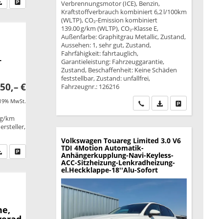
fen Sie an
PDF-Datei, Fahrzeugexposé drucken
Drucken, parken oder vergleichen
Verbrennungsmotor (ICE), Benzin,
Kraftstoffverbrauch kombiniert 6,2 l/100km
(WLTP), CO₂-Emission kombiniert
139.00 g/km (WLTP), CO₂-Klasse E,
Außenfarbe: Graphitgrau Metallic, Zustand,
Aussehen: 1, sehr gut, Zustand,
Fahrfähigkeit: fahrtauglich,
+
Garantieleistung: Fahrzeuggarantie,
Zustand, Beschaffenheit: Keine Schäden
feststellbar, Zustand: unfallfrei,
50,– €
Fahrzeugnr.: 126216
 19% MwSt.
Wir rufen Sie an
PDF-Datei, Fahrzeu
Drucken, park
 g/km
rsteller,
Volkswagen Touareg
Limited 3.0 V6
TDI 4Motion Automatik-
fen Sie an
PDF-Datei, Fahrzeugexposé drucken
Drucken, parken oder vergleichen
Anhängerkupplung-Navi-Keyless-
ACC-Sitzheizung-Lenkradheizung-
el.Heckklappe-18''Alu-Sofort
ne,
verad,