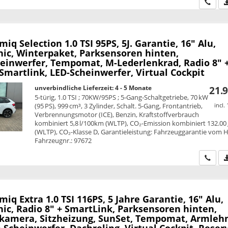
Wir ru
amiq
Selection 1.0 TSI 95PS, 5J. Garantie, 16" Alu,
nic, Winterpaket, Parksensoren hinten,
einwerfer, Tempomat, M-Lederlenkrad, Radio 8" 
Smartlink, LED-Scheinwerfer, Virtual Cockpit
unverbindliche Lieferzeit: 4 - 5 Monate
21.9
5-türig, 1.0 TSI ; 70KW/95PS ; 5-Gang-Schaltgetriebe, 70 kW
(95 PS), 999 cm³, 3 Zylinder, Schalt. 5-Gang, Frontantrieb,
incl.
Verbrennungsmotor (ICE), Benzin, Kraftstoffverbrauch
kombiniert 5,8 l/100km (WLTP), CO₂-Emission kombiniert 132.00
(WLTP), CO₂-Klasse D, Garantieleistung: Fahrzeuggarantie vom He
Fahrzeugnr.: 97672
Wir ru
amiq
Extra 1.0 TSI 116PS, 5 Jahre Garantie, 16" Alu,
ic, Radio 8" + SmartLink, Parksensoren hinten,
kamera, Sitzheizung, SunSet, Tempomat, Armleh
Scheinwerfer, Dachreling, Virtual Cockpit, Reser