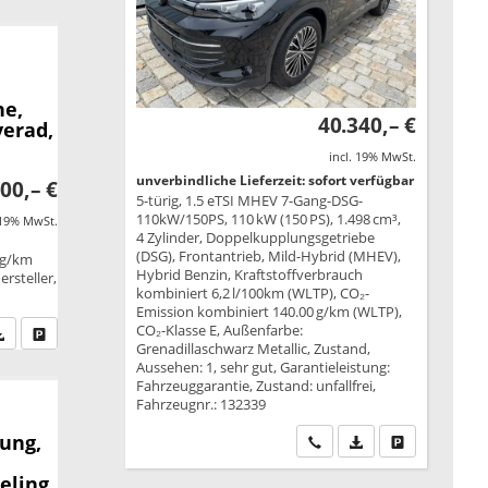
ne,
40.340,– €
verad,
incl. 19% MwSt.
unverbindliche Lieferzeit: sofort verfügbar
00,– €
5-türig, 1.5 eTSI MHEV 7-Gang-DSG-
110kW/150PS, 110 kW (150 PS), 1.498 cm³,
 19% MwSt.
4 Zylinder, Doppelkupplungsgetriebe
(DSG), Frontantrieb, Mild-Hybrid (MHEV),
 g/km
Hybrid Benzin, Kraftstoffverbrauch
rsteller,
kombiniert 6,2 l/100km (WLTP), CO₂-
Emission kombiniert 140.00 g/km (WLTP),
CO₂-Klasse E, Außenfarbe:
fen Sie an
PDF-Datei, Fahrzeugexposé drucken
Drucken, parken oder vergleichen
Grenadillaschwarz Metallic, Zustand,
Aussehen: 1, sehr gut, Garantieleistung:
Fahrzeuggarantie, Zustand: unfallfrei,
Fahrzeugnr.: 132339
ung,
Wir rufen Sie an
PDF-Datei, Fahrzeu
Drucken, park
eling