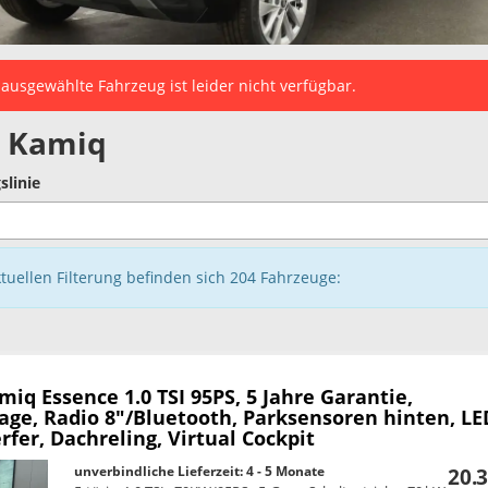
ausgewählte Fahrzeug ist leider nicht verfügbar.
 Kamiq
slinie
ktuellen Filterung befinden sich
204
Fahrzeuge:
amiq
Essence 1.0 TSI 95PS, 5 Jahre Garantie,
age, Radio 8"/Bluetooth, Parksensoren hinten, LE
fer, Dachreling, Virtual Cockpit
unverbindliche Lieferzeit: 4 - 5 Monate
20.3