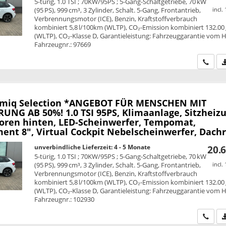
5-türig, 1.0 TSI ; 70KW/95PS ; 5-Gang-Schaltgetriebe, 70 kW
(95 PS), 999 cm³, 3 Zylinder, Schalt. 5-Gang, Frontantrieb,
incl.
Verbrennungsmotor (ICE), Benzin, Kraftstoffverbrauch
kombiniert 5,8 l/100km (WLTP), CO₂-Emission kombiniert 132.00
(WLTP), CO₂-Klasse D, Garantieleistung: Fahrzeuggarantie vom He
Fahrzeugnr.: 97669
Wir ru
amiq
Selection *ANGEBOT FÜR MENSCHEN MIT
UNG AB 50%! 1.0 TSI 95PS, Klimaanlage, Sitzheizu
oren hinten, LED-Scheinwerfer, Tempomat,
ent 8", Virtual Cockpit Nebelscheinwerfer, Dachr
unverbindliche Lieferzeit: 4 - 5 Monate
20.6
5-türig, 1.0 TSI ; 70KW/95PS ; 5-Gang-Schaltgetriebe, 70 kW
(95 PS), 999 cm³, 3 Zylinder, Schalt. 5-Gang, Frontantrieb,
incl.
Verbrennungsmotor (ICE), Benzin, Kraftstoffverbrauch
kombiniert 5,8 l/100km (WLTP), CO₂-Emission kombiniert 132.00
(WLTP), CO₂-Klasse D, Garantieleistung: Fahrzeuggarantie vom He
Fahrzeugnr.: 102930
Wir ru