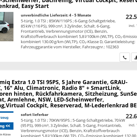
enkrad, Easy Start
unverbindliche Lieferzeit: 4 - 5 Monate
22.5
5-türig, 1.0 TSI ; 85KW/116PS ; 6-Gang-Schaltgetriebe,
85 kW (116 PS), 999 cm³, 3 Zylinder, Schalt. 6-Gang,
incl.
Frontantrieb, Verbrennungsmotor (ICE), Benzin,
Kraftstoffverbrauch kombiniert 5,8 l/100km (WLTP), CO₂-Emissi
kombiniert 130.00 g/km (WLTP), CO₂-Klasse D, Garantieleistung:
Fahrzeuggarantie vom Hersteller, Fahrzeugnr.: 102363
Wir ru
amiq
Extra 1.0 TSI 95PS, 5 Jahre Garantie, GRAU-
 16" Alu, Climatronic, Radio 8" + SmartLink,
oren hinten, Rückfahrkamera, Sitzheizung, SunSe
, Armlehne, NSW, LED-Scheinwerfer,
ng,Virtual Cockpit, Reserverad, M-Lederlenkrad B
sofort lieferbar
22.6
5-türig, 1.0 TSI ; 70KW/95PS ; 5-Gang-Schaltgetriebe, 70 kW
(95 PS), 999 cm³, 3 Zylinder, Schalt. 5-Gang, Frontantrieb,
incl.
Verbrennungsmotor (ICE), Benzin, Kraftstoffverbrauch
kombiniert 5,8 l/100km (WLTP), CO₂-Emission kombiniert 132.00