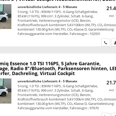
unverbindliche Lieferzeit: 4 - 5 Monate
21.4
5-türig, 1.0 TSI ; 85KW/115PS ; 6-Gang-Schaltgetriebe,
85 kW (116 PS), 999 cm³, 3 Zylinder, Schalt. 6-Gang,
incl.
Frontantrieb, Verbrennungsmotor (ICE), Benzin,
Kraftstoffverbrauch kombiniert 5,8 l/100km (WLTP), CO₂-Emissi
kombiniert 130.00 g/km (WLTP), CO₂-Klasse D, Garantieleistung:
Fahrzeuggarantie vom Hersteller, Fahrzeugnr.: 102931
Wir ru
amiq
Essence 1.0 TSI 116PS, 5 Jahre Garantie,
age, Radio 8"/Bluetooth, Parksensoren hinten, LE
fer, Dachreling, Virtual Cockpit
unverbindliche Lieferzeit: 4 - 5 Monate
21.7
5-türig, 1.0 TSI ; 85KW/116PS ; 6-Gang-Schaltgetriebe,
85 kW (116 PS), 999 cm³, 3 Zylinder, Schalt. 6-Gang,
incl.
Frontantrieb, Verbrennungsmotor (ICE), Benzin,
Kraftstoffverbrauch kombiniert 5,8 l/100km (WLTP), CO₂-Emissi
kombiniert 130.00 g/km (WLTP), CO₂-Klasse D, Garantieleistung:
Fahrzeuggarantie vom Hersteller, Fahrzeugnr.: 97670