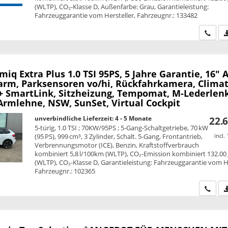
(WLTP), CO₂-Klasse D, Außenfarbe: Grau, Garantieleistung:
Fahrzeuggarantie vom Hersteller, Fahrzeugnr.: 133482
Wir ru
amiq
Extra Plus 1.0 TSI 95PS, 5 Jahre Garantie, 16" A
larm, Parksensoren vo/hi, Rückfahrkamera, Climat
 + SmartLink, Sitzheizung, Tempomat, M-Lederlen
Armlehne, NSW, SunSet, Virtual Cockpit
unverbindliche Lieferzeit: 4 - 5 Monate
22.6
5-türig, 1.0 TSI ; 70KW/95PS ; 5-Gang-Schaltgetriebe, 70 kW
(95 PS), 999 cm³, 3 Zylinder, Schalt. 5-Gang, Frontantrieb,
incl.
Verbrennungsmotor (ICE), Benzin, Kraftstoffverbrauch
kombiniert 5,8 l/100km (WLTP), CO₂-Emission kombiniert 132.00
(WLTP), CO₂-Klasse D, Garantieleistung: Fahrzeuggarantie vom He
Fahrzeugnr.: 102365
Wir ru