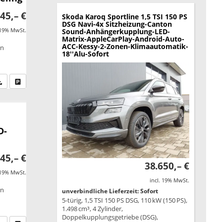
45,– €
Skoda Karoq
Sportline 1,5 TSI 150 PS
DSG Navi-4x Sitzheizung-Canton
 19% MwSt.
Sound-Anhängerkupplung-LED-
Matrix-AppleCarPlay-Android-Auto-
ACC-Kessy-2-Zonen-Klimaautomatik-
on
18''Alu-Sofort
fen Sie an
PDF-Datei, Fahrzeugexposé drucken
Drucken, parken oder vergleichen
D-
45,– €
38.650,– €
 19% MwSt.
incl. 19% MwSt.
on
unverbindliche Lieferzeit: Sofort
5-türig, 1,5 TSI 150 PS DSG, 110 kW (150 PS),
1.498 cm³, 4 Zylinder,
Doppelkupplungsgetriebe (DSG),