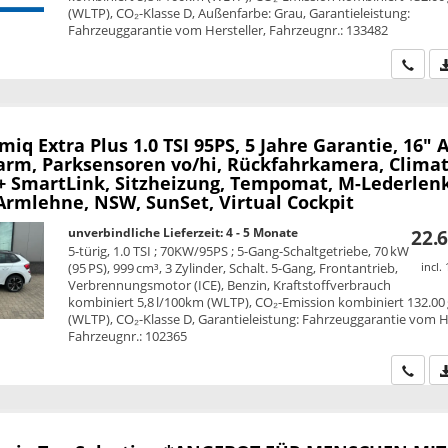
(WLTP), CO₂-Klasse D, Außenfarbe: Grau, Garantieleistung:
Fahrzeuggarantie vom Hersteller, Fahrzeugnr.: 133482
Wir ru
amiq
Extra Plus 1.0 TSI 95PS, 5 Jahre Garantie, 16" A
larm, Parksensoren vo/hi, Rückfahrkamera, Climat
 + SmartLink, Sitzheizung, Tempomat, M-Lederlen
Armlehne, NSW, SunSet, Virtual Cockpit
unverbindliche Lieferzeit: 4 - 5 Monate
22.6
5-türig, 1.0 TSI ; 70KW/95PS ; 5-Gang-Schaltgetriebe, 70 kW
(95 PS), 999 cm³, 3 Zylinder, Schalt. 5-Gang, Frontantrieb,
incl.
Verbrennungsmotor (ICE), Benzin, Kraftstoffverbrauch
kombiniert 5,8 l/100km (WLTP), CO₂-Emission kombiniert 132.00
(WLTP), CO₂-Klasse D, Garantieleistung: Fahrzeuggarantie vom He
Fahrzeugnr.: 102365
Wir ru