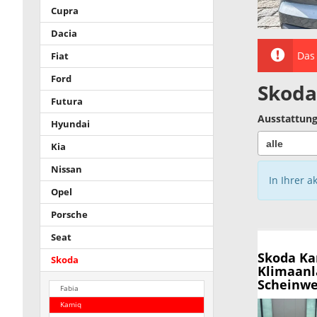
Cupra
Dacia
Das 
Fiat
Ford
Skoda
Futura
Ausstattung
Hyundai
Kia
Nissan
In Ihrer a
Opel
Porsche
Seat
Skoda K
Skoda
Klimaanl
Scheinwer
Fabia
Kamiq