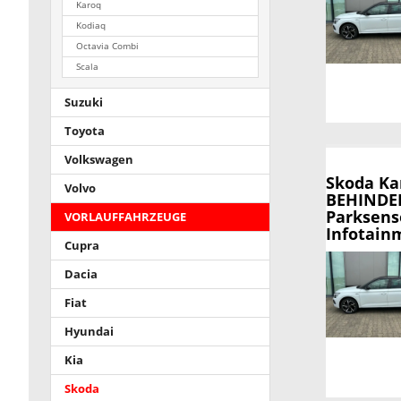
Karoq
Kodiaq
Octavia Combi
Scala
Suzuki
Toyota
Volkswagen
Skoda K
Volvo
BEHINDER
Parksens
VORLAUFFAHRZEUGE
Infotainm
Cupra
Dacia
Fiat
Hyundai
Kia
Skoda