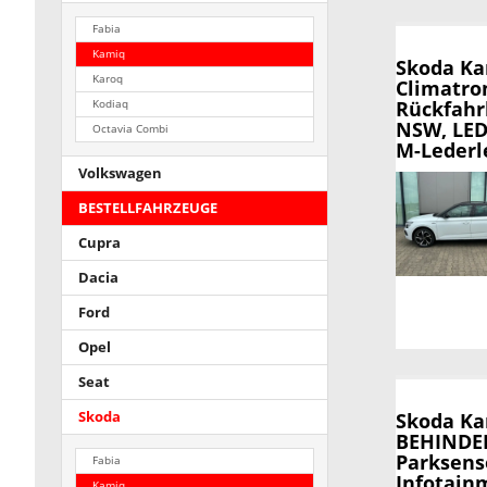
Fabia
Kamiq
Skoda K
Karoq
Climatron
Rückfahr
Kodiaq
NSW, LED-
Octavia Combi
M-Lederl
Volkswagen
BESTELLFAHRZEUGE
Cupra
Dacia
Ford
Opel
Seat
Skoda
Skoda K
BEHINDER
Parksens
Fabia
Infotainm
Kamiq