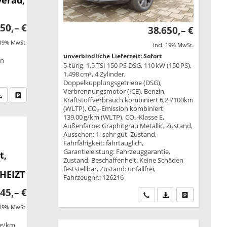
50,– €
38.650,– €
 19% MwSt.
incl. 19% MwSt.
unverbindliche Lieferzeit: Sofort
on
5-türig, 1,5 TSI 150 PS DSG, 110 kW (150 PS),
1.498 cm³, 4 Zylinder,
Doppelkupplungsgetriebe (DSG),
Verbrennungsmotor (ICE), Benzin,
fen Sie an
PDF-Datei, Fahrzeugexposé drucken
Drucken, parken oder vergleichen
Kraftstoffverbrauch kombiniert 6,2 l/100km
(WLTP), CO₂-Emission kombiniert
139.00 g/km (WLTP), CO₂-Klasse E,
Außenfarbe: Graphitgrau Metallic, Zustand,
Aussehen: 1, sehr gut, Zustand,
Fahrfähigkeit: fahrtauglich,
Garantieleistung: Fahrzeuggarantie,
t,
Zustand, Beschaffenheit: Keine Schäden
feststellbar, Zustand: unfallfrei,
EHEIZT
Fahrzeugnr.: 126216
45,– €
Wir rufen Sie an
PDF-Datei, Fahrzeu
Drucken, park
 19% MwSt.
 g/km