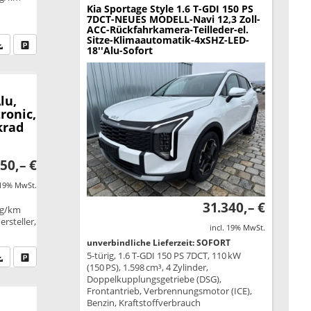
Kia Sportage
Style 1.6 T-GDI 150 PS
7DCT-NEUES MODELL-Navi 12,3 Zoll-
ACC-Rückfahrkamera-Teilleder-el.
Sitze-Klimaautomatik-4xSHZ-LED-
fen Sie an
PDF-Datei, Fahrzeugexposé drucken
Drucken, parken oder vergleichen
18''Alu-Sofort
lu,
ronic,
krad
50,– €
 19% MwSt.
31.340,– €
 g/km
rsteller,
incl. 19% MwSt.
unverbindliche Lieferzeit: SOFORT
5-türig, 1.6 T-GDI 150 PS 7DCT, 110 kW
fen Sie an
PDF-Datei, Fahrzeugexposé drucken
Drucken, parken oder vergleichen
(150 PS), 1.598 cm³, 4 Zylinder,
Doppelkupplungsgetriebe (DSG),
Frontantrieb, Verbrennungsmotor (ICE),
Benzin, Kraftstoffverbrauch