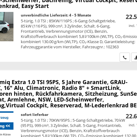
enkrad, Easy Start
unverbindliche Lieferzeit: 4 - 5 Monate
22.5
5-türig, 1.0 TSI ; 85KW/116PS ; 6-Gang-Schaltgetriebe,
85 kW (116 PS), 999 cm³, 3 Zylinder, Schalt. 6-Gang,
incl.
Frontantrieb, Verbrennungsmotor (ICE), Benzin,
Kraftstoffverbrauch kombiniert 5,8 l/100km (WLTP), CO₂-Emissi
kombiniert 130.00 g/km (WLTP), CO₂-Klasse D, Garantieleistung:
Fahrzeuggarantie vom Hersteller, Fahrzeugnr.: 102363
Wir ru
amiq
Extra 1.0 TSI 95PS, 5 Jahre Garantie, GRAU-
 16" Alu, Climatronic, Radio 8" + SmartLink,
oren hinten, Rückfahrkamera, Sitzheizung, SunSe
, Armlehne, NSW, LED-Scheinwerfer,
ng,Virtual Cockpit, Reserverad, M-Lederlenkrad B
sofort lieferbar
22.6
5-türig, 1.0 TSI ; 70KW/95PS ; 5-Gang-Schaltgetriebe, 70 kW
(95 PS), 999 cm³, 3 Zylinder, Schalt. 5-Gang, Frontantrieb,
incl.
Verbrennungsmotor (ICE), Benzin, Kraftstoffverbrauch
kombiniert 5,8 l/100km (WLTP), CO₂-Emission kombiniert 132.00