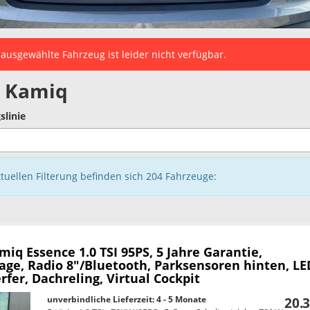
ausgewählte Fahrzeug ist leider nicht verfügbar.
 Kamiq
slinie
ktuellen Filterung befinden sich
204
Fahrzeuge:
amiq
Essence 1.0 TSI 95PS, 5 Jahre Garantie,
age, Radio 8"/Bluetooth, Parksensoren hinten, LE
fer, Dachreling, Virtual Cockpit
unverbindliche Lieferzeit: 4 - 5 Monate
20.3