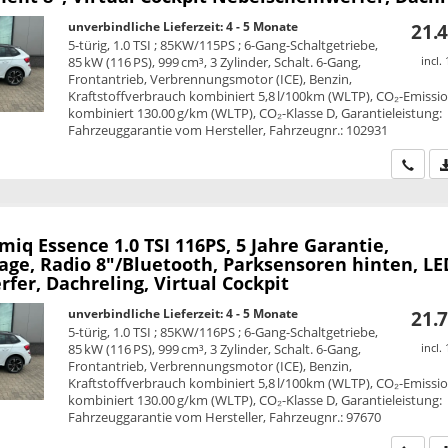
unverbindliche Lieferzeit: 4 - 5 Monate
21.4
5-türig, 1.0 TSI ; 85KW/115PS ; 6-Gang-Schaltgetriebe,
85 kW (116 PS), 999 cm³, 3 Zylinder, Schalt. 6-Gang,
incl.
Frontantrieb, Verbrennungsmotor (ICE), Benzin,
Kraftstoffverbrauch kombiniert 5,8 l/100km (WLTP), CO₂-Emissi
kombiniert 130.00 g/km (WLTP), CO₂-Klasse D, Garantieleistung:
Fahrzeuggarantie vom Hersteller, Fahrzeugnr.: 102931
Wir ru
amiq
Essence 1.0 TSI 116PS, 5 Jahre Garantie,
age, Radio 8"/Bluetooth, Parksensoren hinten, LE
fer, Dachreling, Virtual Cockpit
unverbindliche Lieferzeit: 4 - 5 Monate
21.7
5-türig, 1.0 TSI ; 85KW/116PS ; 6-Gang-Schaltgetriebe,
85 kW (116 PS), 999 cm³, 3 Zylinder, Schalt. 6-Gang,
incl.
Frontantrieb, Verbrennungsmotor (ICE), Benzin,
Kraftstoffverbrauch kombiniert 5,8 l/100km (WLTP), CO₂-Emissi
kombiniert 130.00 g/km (WLTP), CO₂-Klasse D, Garantieleistung:
Fahrzeuggarantie vom Hersteller, Fahrzeugnr.: 97670