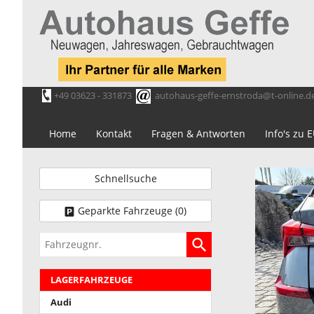
+49 03623 - 331873
autohaus-geffe-ernstroda@t-online.d
Home
Kontakt
Fragen & Antworten
Info's zu
Schnellsuche
Geparkte Fahrzeuge (
0
)
Fahrzeugnr.
LAGERFAHRZEUGE
Audi