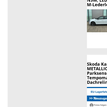
M-Lederl
Skoda K
METALLIC,
Parksens
Tempomat
Dachreli