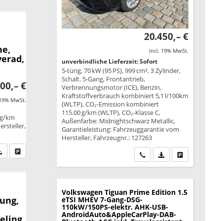
20.450,– €
ne,
incl. 19% MwSt.
verad,
unverbindliche Lieferzeit: Sofort
5-türig, 70 kW (95 PS), 999 cm³, 3 Zylinder,
Schalt. 5-Gang, Frontantrieb,
00,– €
Verbrennungsmotor (ICE), Benzin,
Kraftstoffverbrauch kombiniert 5,1 l/100km
 19% MwSt.
(WLTP), CO₂-Emission kombiniert
115.00 g/km (WLTP), CO₂-Klasse C,
 g/km
Außenfarbe: Midnightschwarz Metallic,
rsteller,
Garantieleistung: Fahrzeuggarantie vom
Hersteller, Fahrzeugnr.: 127263
fen Sie an
PDF-Datei, Fahrzeugexposé drucken
Drucken, parken oder vergleichen
Wir rufen Sie an
PDF-Datei, Fahrzeu
Drucken, park
Volkswagen Tiguan
Prime Edition 1.5
ung,
eTSI MHEV 7-Gang-DSG-
110kW/150PS-elektr. AHK-USB-
AndroidAuto&AppleCarPlay-DAB-
eling