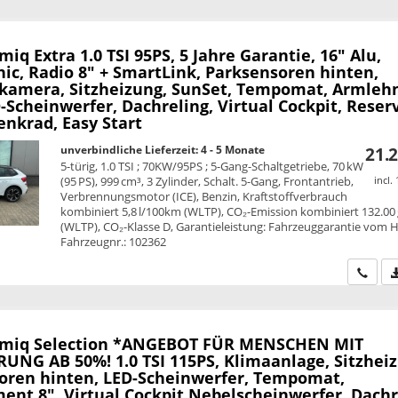
amiq
Extra 1.0 TSI 95PS, 5 Jahre Garantie, 16" Alu,
ic, Radio 8" + SmartLink, Parksensoren hinten,
kamera, Sitzheizung, SunSet, Tempomat, Armleh
Scheinwerfer, Dachreling, Virtual Cockpit, Reser
enkrad, Easy Start
unverbindliche Lieferzeit: 4 - 5 Monate
21.2
5-türig, 1.0 TSI ; 70KW/95PS ; 5-Gang-Schaltgetriebe, 70 kW
(95 PS), 999 cm³, 3 Zylinder, Schalt. 5-Gang, Frontantrieb,
incl.
Verbrennungsmotor (ICE), Benzin, Kraftstoffverbrauch
kombiniert 5,8 l/100km (WLTP), CO₂-Emission kombiniert 132.00
(WLTP), CO₂-Klasse D, Garantieleistung: Fahrzeuggarantie vom He
Fahrzeugnr.: 102362
Wir ru
amiq
Selection *ANGEBOT FÜR MENSCHEN MIT
UNG AB 50%! 1.0 TSI 115PS, Klimaanlage, Sitzheiz
oren hinten, LED-Scheinwerfer, Tempomat,
ent 8", Virtual Cockpit Nebelscheinwerfer, Dachr