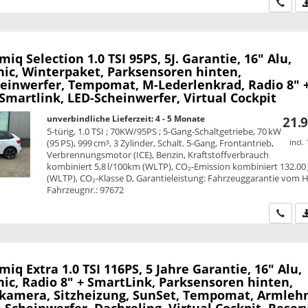
Wir ru
amiq
Selection 1.0 TSI 95PS, 5J. Garantie, 16" Alu,
nic, Winterpaket, Parksensoren hinten,
einwerfer, Tempomat, M-Lederlenkrad, Radio 8" 
Smartlink, LED-Scheinwerfer, Virtual Cockpit
unverbindliche Lieferzeit: 4 - 5 Monate
21.9
5-türig, 1.0 TSI ; 70KW/95PS ; 5-Gang-Schaltgetriebe, 70 kW
(95 PS), 999 cm³, 3 Zylinder, Schalt. 5-Gang, Frontantrieb,
incl.
Verbrennungsmotor (ICE), Benzin, Kraftstoffverbrauch
kombiniert 5,8 l/100km (WLTP), CO₂-Emission kombiniert 132.00
(WLTP), CO₂-Klasse D, Garantieleistung: Fahrzeuggarantie vom He
Fahrzeugnr.: 97672
Wir ru
amiq
Extra 1.0 TSI 116PS, 5 Jahre Garantie, 16" Alu,
ic, Radio 8" + SmartLink, Parksensoren hinten,
kamera, Sitzheizung, SunSet, Tempomat, Armleh
Scheinwerfer, Dachreling, Virtual Cockpit, Reser