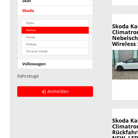
Seat
Skoda
Fabia
Skoda K
Kamiq
Climatro
Nebelsch
Karoq
Wireless 
Kodiaq
Octavia Combi
Volkswagen
Fahrzeuge
Anmelden
Skoda K
Climatron
Rückfahr
NSW, LED-