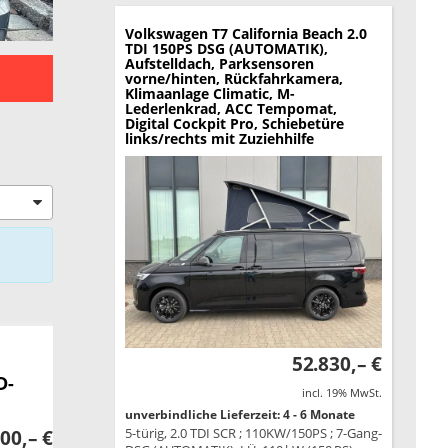
Volkswagen T7 California
Beach 2.0
TDI 150PS DSG (AUTOMATIK),
Aufstelldach, Parksensoren
vorne/hinten, Rückfahrkamera,
Klimaanlage Climatic, M-
Lederlenkrad, ACC Tempomat,
Digital Cockpit Pro, Schiebetüre
links/rechts mit Zuziehhilfe
52.830,– €
D-
incl. 19% MwSt.
unverbindliche Lieferzeit: 4 - 6 Monate
5-türig, 2.0 TDI SCR ; 110KW/150PS ; 7-Gang-
00,– €