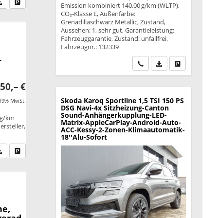
fen Sie an
PDF-Datei, Fahrzeugexposé drucken
Drucken, parken oder vergleichen
Emission kombiniert 140.00 g/km (WLTP),
CO₂-Klasse E, Außenfarbe:
Grenadillaschwarz Metallic, Zustand,
Aussehen: 1, sehr gut, Garantieleistung:
Fahrzeuggarantie, Zustand: unfallfrei,
Fahrzeugnr.: 132339
+
Wir rufen Sie an
PDF-Datei, Fahrzeu
Drucken, park
50,– €
Skoda Karoq
Sportline 1,5 TSI 150 PS
 19% MwSt.
DSG Navi-4x Sitzheizung-Canton
Sound-Anhängerkupplung-LED-
 g/km
Matrix-AppleCarPlay-Android-Auto-
rsteller,
ACC-Kessy-2-Zonen-Klimaautomatik-
18''Alu-Sofort
fen Sie an
PDF-Datei, Fahrzeugexposé drucken
Drucken, parken oder vergleichen
ne,
verad,