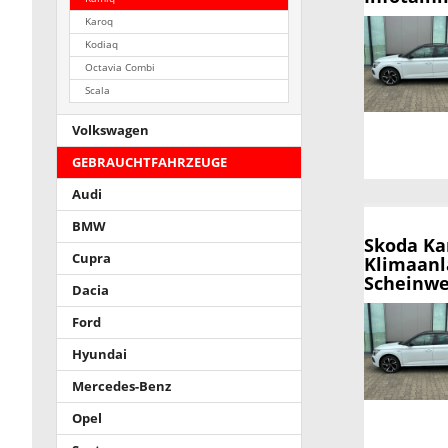
Karoq
Kodiaq
Octavia Combi
Scala
Volkswagen
GEBRAUCHTFAHRZEUGE
Audi
BMW
Skoda K
Cupra
Klimaanl
Scheinwer
Dacia
Ford
Hyundai
Mercedes-Benz
Opel