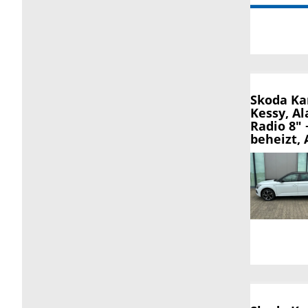
Skoda K
Kessy, A
Radio 8"
beheizt, 