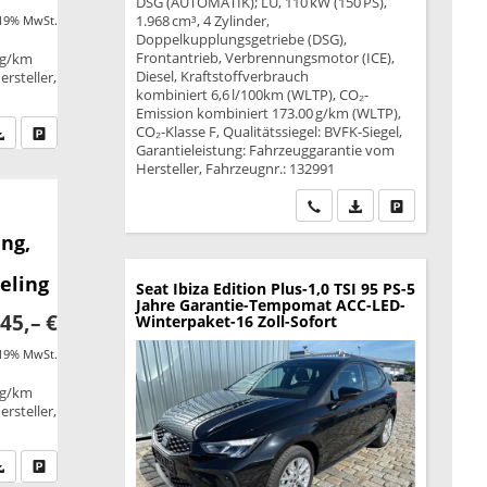
DSG (AUTOMATIK); LÜ, 110 kW (150 PS),
1.968 cm³, 4 Zylinder,
 19% MwSt.
Doppelkupplungsgetriebe (DSG),
Frontantrieb, Verbrennungsmotor (ICE),
 g/km
Diesel, Kraftstoffverbrauch
rsteller,
kombiniert 6,6 l/100km (WLTP), CO₂-
Emission kombiniert 173.00 g/km (WLTP),
CO₂-Klasse F, Qualitätssiegel: BVFK-Siegel,
fen Sie an
PDF-Datei, Fahrzeugexposé drucken
Drucken, parken oder vergleichen
Garantieleistung: Fahrzeuggarantie vom
Hersteller, Fahrzeugnr.: 132991
Wir rufen Sie an
PDF-Datei, Fahrzeu
Drucken, park
ng,
eling
Seat Ibiza
Edition Plus-1,0 TSI 95 PS-5
Jahre Garantie-Tempomat ACC-LED-
45,– €
Winterpaket-16 Zoll-Sofort
 19% MwSt.
 g/km
rsteller,
fen Sie an
PDF-Datei, Fahrzeugexposé drucken
Drucken, parken oder vergleichen