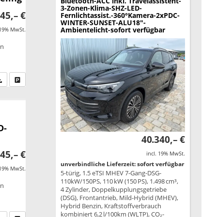
Bluetooth-ACC inkl. Travelassistent-
3-Zonen-Klima-SHZ-LED-
45,– €
Fernlichtassist.-360°Kamera-2xPDC-
WINTER-SUNSET-ALU18"-
Ambientelicht-sofort verfügbar
 19% MwSt.
on
fen Sie an
PDF-Datei, Fahrzeugexposé drucken
Drucken, parken oder vergleichen
D-
40.340,– €
45,– €
incl. 19% MwSt.
unverbindliche Lieferzeit: sofort verfügbar
 19% MwSt.
5-türig, 1.5 eTSI MHEV 7-Gang-DSG-
110kW/150PS, 110 kW (150 PS), 1.498 cm³,
on
4 Zylinder, Doppelkupplungsgetriebe
(DSG), Frontantrieb, Mild-Hybrid (MHEV),
Hybrid Benzin, Kraftstoffverbrauch
kombiniert 6,2 l/100km (WLTP), CO₂-