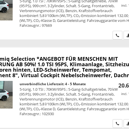
5-türig, 1.0 TSI ; 70KW/95PS ; 5-Gang-Schaltgetriebe, 70 kW
(95 PS), 999 cm³, 3 Zylinder, Schalt. 5-Gang, Frontantrieb,
incl.
Verbrennungsmotor (ICE), Benzin, Kraftstoffverbrauch
kombiniert 5,8 l/100km (WLTP), CO₂-Emission kombiniert 132.00
(WLTP), CO₂-Klasse D, Garantieleistung: Fahrzeuggarantie vom He
Fahrzeugnr.: 97669
Wir ru
amiq
Selection *ANGEBOT FÜR MENSCHEN MIT
UNG AB 50%! 1.0 TSI 95PS, Klimaanlage, Sitzheizu
oren hinten, LED-Scheinwerfer, Tempomat,
ent 8", Virtual Cockpit Nebelscheinwerfer, Dachr
unverbindliche Lieferzeit: 4 - 5 Monate
20.6
5-türig, 1.0 TSI ; 70KW/95PS ; 5-Gang-Schaltgetriebe, 70 kW
(95 PS), 999 cm³, 3 Zylinder, Schalt. 5-Gang, Frontantrieb,
incl.
Verbrennungsmotor (ICE), Benzin, Kraftstoffverbrauch
kombiniert 5,8 l/100km (WLTP), CO₂-Emission kombiniert 132.00
(WLTP), CO₂-Klasse D, Garantieleistung: Fahrzeuggarantie vom He
Fahrzeugnr.: 102930
Wir ru