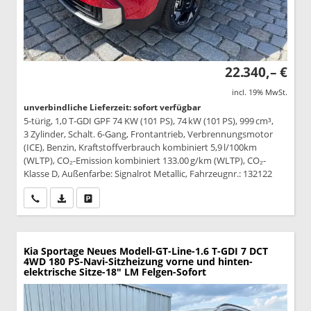
22.340,– €
incl. 19% MwSt.
unverbindliche Lieferzeit: sofort verfügbar
5-türig, 1,0 T-GDI GPF 74 KW (101 PS), 74 kW (101 PS), 999 cm³,
3 Zylinder, Schalt. 6-Gang, Frontantrieb, Verbrennungsmotor
(ICE), Benzin, Kraftstoffverbrauch kombiniert 5,9 l/100km
(WLTP), CO₂-Emission kombiniert 133.00 g/km (WLTP), CO₂-
Klasse D, Außenfarbe: Signalrot Metallic, Fahrzeugnr.: 132122
Wir rufen Sie an
PDF-Datei, Fahrzeugexposé drucken
Drucken, parken oder vergleichen
Kia Sportage
Neues Modell-GT-Line-1.6 T-GDI 7 DCT
4WD 180 PS-Navi-Sitzheizung vorne und hinten-
elektrische Sitze-18" LM Felgen-Sofort