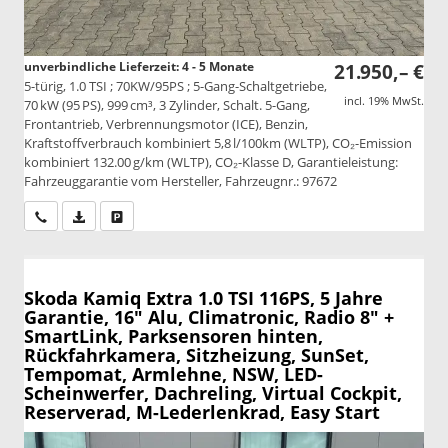
unverbindliche Lieferzeit: 4 - 5 Monate
21.950,– €
5-türig, 1.0 TSI ; 70KW/95PS ; 5-Gang-Schaltgetriebe,
incl. 19% MwSt.
70 kW (95 PS), 999 cm³, 3 Zylinder, Schalt. 5-Gang,
Frontantrieb, Verbrennungsmotor (ICE), Benzin,
Kraftstoffverbrauch kombiniert 5,8 l/100km (WLTP), CO₂-Emission
kombiniert 132.00 g/km (WLTP), CO₂-Klasse D, Garantieleistung:
Fahrzeuggarantie vom Hersteller, Fahrzeugnr.: 97672
Wir rufen Sie an
PDF-Datei, Fahrzeugexposé drucken
Drucken, parken oder vergleichen
Skoda Kamiq
Extra 1.0 TSI 116PS, 5 Jahre
Garantie, 16" Alu, Climatronic, Radio 8" +
SmartLink, Parksensoren hinten,
Rückfahrkamera, Sitzheizung, SunSet,
Tempomat, Armlehne, NSW, LED-
Scheinwerfer, Dachreling, Virtual Cockpit,
Reserverad, M-Lederlenkrad, Easy Start