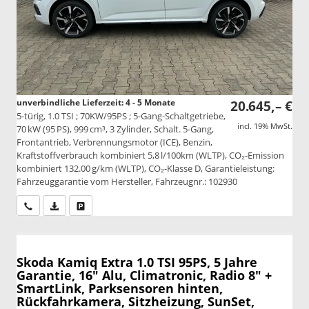
unverbindliche Lieferzeit: 4 - 5 Monate
20.645,– €
5-türig, 1.0 TSI ; 70KW/95PS ; 5-Gang-Schaltgetriebe,
incl. 19% MwSt.
70 kW (95 PS), 999 cm³, 3 Zylinder, Schalt. 5-Gang,
Frontantrieb, Verbrennungsmotor (ICE), Benzin,
Kraftstoffverbrauch kombiniert 5,8 l/100km (WLTP), CO₂-Emission
kombiniert 132.00 g/km (WLTP), CO₂-Klasse D, Garantieleistung:
Fahrzeuggarantie vom Hersteller, Fahrzeugnr.: 102930
Wir rufen Sie an
PDF-Datei, Fahrzeugexposé drucken
Drucken, parken oder vergleichen
Skoda Kamiq
Extra 1.0 TSI 95PS, 5 Jahre
Garantie, 16" Alu, Climatronic, Radio 8" +
SmartLink, Parksensoren hinten,
Rückfahrkamera, Sitzheizung, SunSet,