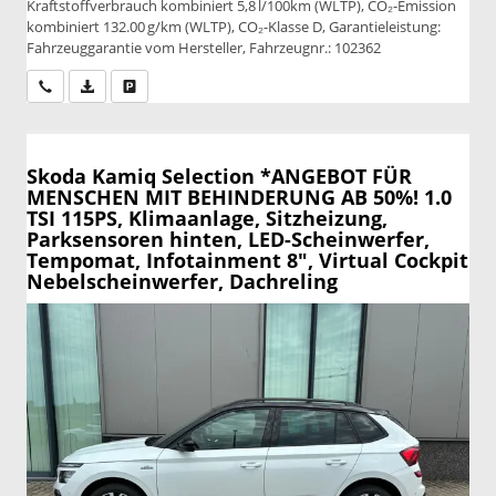
Kraftstoffverbrauch kombiniert 5,8 l/100km (WLTP), CO₂-Emission
kombiniert 132.00 g/km (WLTP), CO₂-Klasse D, Garantieleistung:
Fahrzeuggarantie vom Hersteller, Fahrzeugnr.: 102362
Wir rufen Sie an
PDF-Datei, Fahrzeugexposé drucken
Drucken, parken oder vergleichen
Skoda Kamiq
Selection *ANGEBOT FÜR
MENSCHEN MIT BEHINDERUNG AB 50%! 1.0
TSI 115PS, Klimaanlage, Sitzheizung,
Parksensoren hinten, LED-Scheinwerfer,
Tempomat, Infotainment 8", Virtual Cockpit
Nebelscheinwerfer, Dachreling