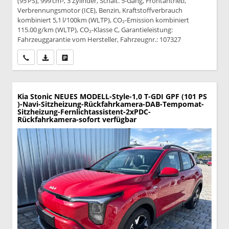
(95 PS), 999 cm³, 3 Zylinder, Schalt. 5-Gang, Frontantrieb,
Verbrennungsmotor (ICE), Benzin, Kraftstoffverbrauch
kombiniert 5,1 l/100km (WLTP), CO₂-Emission kombiniert
115.00 g/km (WLTP), CO₂-Klasse C, Garantieleistung:
Fahrzeuggarantie vom Hersteller, Fahrzeugnr.: 107327
Wir rufen Sie an
PDF-Datei, Fahrzeugexposé drucken
Drucken, parken oder vergleichen
Kia Stonic
NEUES MODELL-Style-1,0 T-GDI GPF (101 PS
)-Navi-Sitzheizung-Rückfahrkamera-DAB-Tempomat-
Sitzheizung-Fernlichtassistent-2xPDC-
Rückfahrkamera-sofort verfügbar