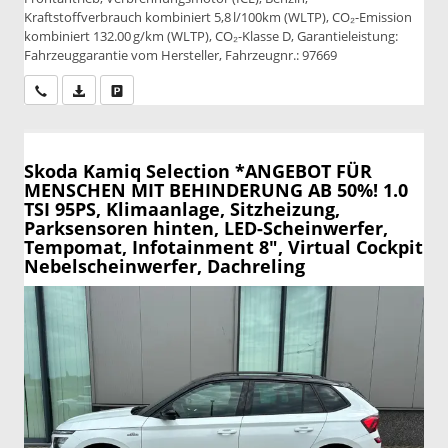
Kraftstoffverbrauch kombiniert 5,8 l/100km (WLTP), CO₂-Emission
kombiniert 132.00 g/km (WLTP), CO₂-Klasse D, Garantieleistung:
Fahrzeuggarantie vom Hersteller, Fahrzeugnr.: 97669
Wir rufen Sie an
PDF-Datei, Fahrzeugexposé drucken
Drucken, parken oder vergleichen
Skoda Kamiq
Selection *ANGEBOT FÜR
MENSCHEN MIT BEHINDERUNG AB 50%! 1.0
TSI 95PS, Klimaanlage, Sitzheizung,
Parksensoren hinten, LED-Scheinwerfer,
Tempomat, Infotainment 8", Virtual Cockpit
Nebelscheinwerfer, Dachreling