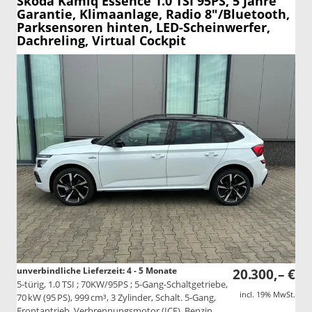
Skoda Kamiq
Essence 1.0 TSI 95PS, 5 Jahre
Garantie, Klimaanlage, Radio 8"/Bluetooth,
Parksensoren hinten, LED-Scheinwerfer,
Dachreling, Virtual Cockpit
unverbindliche Lieferzeit: 4 - 5 Monate
20.300,– €
5-türig, 1.0 TSI ; 70KW/95PS ; 5-Gang-Schaltgetriebe,
incl. 19% MwSt.
70 kW (95 PS), 999 cm³, 3 Zylinder, Schalt. 5-Gang,
Frontantrieb, Verbrennungsmotor (ICE), Benzin,