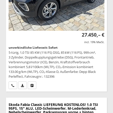
27.450,– €
incl. 19% MwSt.
unverbindliche Lieferzeit: Sofort
5-türig, 1,0 TSI 85 KW (116 PS) DSG, 85 kW (116 PS), 999 cm³,
3 Zylinder, Doppelkupplungsgetriebe (DSG), Frontantrieb,
Verbrennungsmotor (ICE), Benzin, Kraftstoffverbrauch
kombiniert 5,8 l/100km (WLTP), CO₂-Emission kombiniert
133.00 g/km (WLTP), CO₂-Klasse D, Außenfarbe: Depp Black
Perleffect, Fahrzeugnr.: 132396
Wir rufen Sie an
PDF-Datei, Fahrzeugexposé drucken
Drucken, parken oder vergleichen
Skoda Fabia
Classic LIEFERUNG KOSTENLOS! 1.0 TSI
95PS, 15" ALU, LED-Scheinwerfer, M-Lederlenkrad,
Nebelscheinwerfer, Parksensoren vorne + hinten,