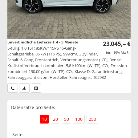
unverbindliche Lieferzeit: 4 - 5 Monate
23.045,– €
5-türig, 1.0 TSI ; 85KW/115PS ; 6-Gang-
incl. 19% MwSt.
Schaltgetriebe, 85 kW (116 PS), 999 cm³, 3 Zylinder,
Schalt. 6-Gang, Frontantrieb, Verbrennungsmotor (ICE), Benzin,
Kraftstoffverbrauch kombiniert 5,8 l/100km (WLTP), CO₂-Emission
kombiniert 130.00 g/km (WLTP), CO₂-Klasse D, Garantieleistung:
Fahrzeuggarantie vom Hersteller, Fahrzeugnr.: 102932
Wir rufen Sie an
PDF-Datei, Fahrzeugexposé drucken
Drucken, parken oder vergleichen
Datensätze pro Seite:
10
20
50
100
250
Seite: