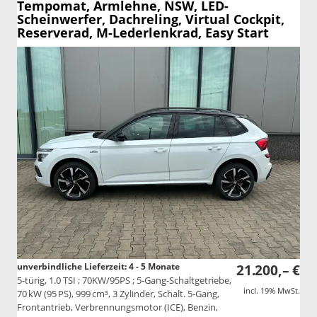
Tempomat, Armlehne, NSW, LED-
Scheinwerfer, Dachreling, Virtual Cockpit,
Reserverad, M-Lederlenkrad, Easy Start
unverbindliche Lieferzeit: 4 - 5 Monate
21.200,– €
5-türig, 1.0 TSI ; 70KW/95PS ; 5-Gang-Schaltgetriebe,
incl. 19% MwSt.
70 kW (95 PS), 999 cm³, 3 Zylinder, Schalt. 5-Gang,
Frontantrieb, Verbrennungsmotor (ICE), Benzin,