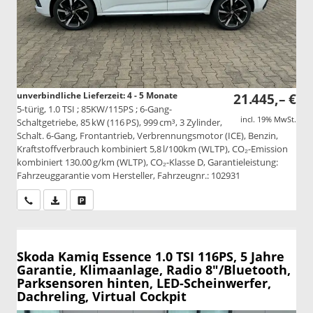
unverbindliche Lieferzeit: 4 - 5 Monate
21.445,– €
5-türig, 1.0 TSI ; 85KW/115PS ; 6-Gang-
incl. 19% MwSt.
Schaltgetriebe, 85 kW (116 PS), 999 cm³, 3 Zylinder,
Schalt. 6-Gang, Frontantrieb, Verbrennungsmotor (ICE), Benzin,
Kraftstoffverbrauch kombiniert 5,8 l/100km (WLTP), CO₂-Emission
kombiniert 130.00 g/km (WLTP), CO₂-Klasse D, Garantieleistung:
Fahrzeuggarantie vom Hersteller, Fahrzeugnr.: 102931
Wir rufen Sie an
PDF-Datei, Fahrzeugexposé drucken
Drucken, parken oder vergleichen
Skoda Kamiq
Essence 1.0 TSI 116PS, 5 Jahre
Garantie, Klimaanlage, Radio 8"/Bluetooth,
Parksensoren hinten, LED-Scheinwerfer,
Dachreling, Virtual Cockpit