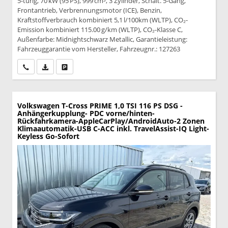
5-türig, 70 kW (95 PS), 999 cm³, 3 Zylinder, Schalt. 5-Gang,
Frontantrieb, Verbrennungsmotor (ICE), Benzin,
Kraftstoffverbrauch kombiniert 5,1 l/100km (WLTP), CO₂-
Emission kombiniert 115.00 g/km (WLTP), CO₂-Klasse C,
Außenfarbe: Midnightschwarz Metallic, Garantieleistung:
Fahrzeuggarantie vom Hersteller, Fahrzeugnr.: 127263
Wir rufen Sie an
PDF-Datei, Fahrzeugexposé drucken
Drucken, parken oder vergleichen
Volkswagen T-Cross
PRIME 1,0 TSI 116 PS DSG -
Anhängerkupplung- PDC vorne/hinten-
Rückfahrkamera-AppleCarPlay/AndroidAuto-2 Zonen
Klimaautomatik-USB C-ACC inkl. TravelAssist-IQ Light-
Keyless Go-Sofort