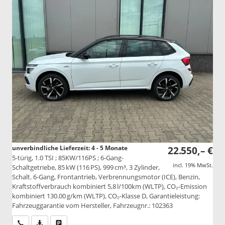
unverbindliche Lieferzeit: 4 - 5 Monate
22.550,– €
5-türig, 1.0 TSI ; 85KW/116PS ; 6-Gang-
incl. 19% MwSt.
Schaltgetriebe, 85 kW (116 PS), 999 cm³, 3 Zylinder,
Schalt. 6-Gang, Frontantrieb, Verbrennungsmotor (ICE), Benzin,
Kraftstoffverbrauch kombiniert 5,8 l/100km (WLTP), CO₂-Emission
kombiniert 130.00 g/km (WLTP), CO₂-Klasse D, Garantieleistung:
Fahrzeuggarantie vom Hersteller, Fahrzeugnr.: 102363
Wir rufen Sie an
PDF-Datei, Fahrzeugexposé drucken
Drucken, parken oder vergleichen