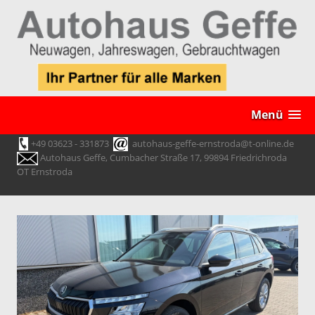
Menü
+49 03623 - 331873
autohaus-geffe-ernstroda@t-online.de
Autohaus Geffe, Cumbacher Straße 17, 99894 Friedrichroda
OT Ernstroda