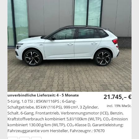
unverbindliche Lieferzeit: 4 - 5 Monate
21.745,– €
5-türig, 1.0 TSI ; 85KW/116PS ; 6-Gang-
incl. 19% MwSt.
Schaltgetriebe, 85 kW (116 PS), 999 cm³, 3 Zylinder,
Schalt. 6-Gang, Frontantrieb, Verbrennungsmotor (ICE), Benzin,
Kraftstoffverbrauch kombiniert 5,8 l/100km (WLTP), CO₂-Emission
kombiniert 130.00 g/km (WLTP), CO₂-Klasse D, Garantieleistung:
Fahrzeuggarantie vom Hersteller, Fahrzeugnr.: 97670