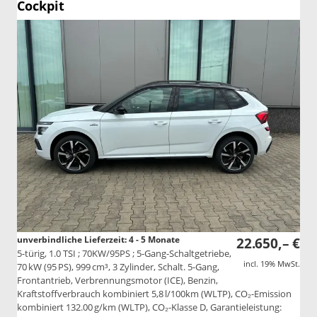
Cockpit
unverbindliche Lieferzeit: 4 - 5 Monate
22.650,– €
5-türig, 1.0 TSI ; 70KW/95PS ; 5-Gang-Schaltgetriebe,
incl. 19% MwSt.
70 kW (95 PS), 999 cm³, 3 Zylinder, Schalt. 5-Gang,
Frontantrieb, Verbrennungsmotor (ICE), Benzin,
Kraftstoffverbrauch kombiniert 5,8 l/100km (WLTP), CO₂-Emission
kombiniert 132.00 g/km (WLTP), CO₂-Klasse D, Garantieleistung: