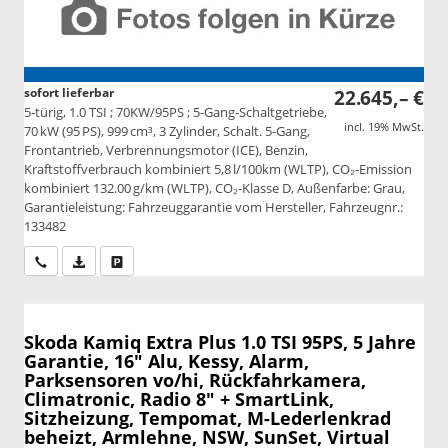
sofort lieferbar
22.645,– €
5-türig, 1.0 TSI ; 70KW/95PS ; 5-Gang-Schaltgetriebe,
incl. 19% MwSt.
70 kW (95 PS), 999 cm³, 3 Zylinder, Schalt. 5-Gang,
Frontantrieb, Verbrennungsmotor (ICE), Benzin,
Kraftstoffverbrauch kombiniert 5,8 l/100km (WLTP), CO₂-Emission
kombiniert 132.00 g/km (WLTP), CO₂-Klasse D, Außenfarbe: Grau,
Garantieleistung: Fahrzeuggarantie vom Hersteller, Fahrzeugnr.:
133482
Wir rufen Sie an
PDF-Datei, Fahrzeugexposé drucken
Drucken, parken oder vergleichen
Skoda Kamiq
Extra Plus 1.0 TSI 95PS, 5 Jahre
Garantie, 16" Alu, Kessy, Alarm,
Parksensoren vo/hi, Rückfahrkamera,
Climatronic, Radio 8" + SmartLink,
Sitzheizung, Tempomat, M-Lederlenkrad
beheizt, Armlehne, NSW, SunSet, Virtual