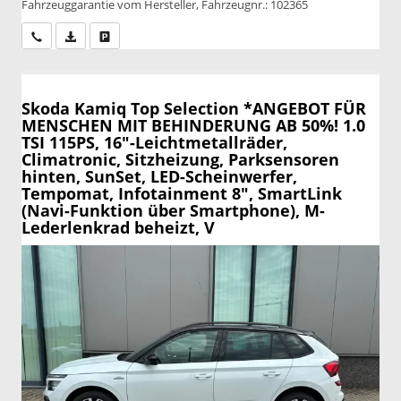
Fahrzeuggarantie vom Hersteller, Fahrzeugnr.: 102365
Wir rufen Sie an
PDF-Datei, Fahrzeugexposé drucken
Drucken, parken oder vergleichen
Skoda Kamiq
Top Selection *ANGEBOT FÜR
MENSCHEN MIT BEHINDERUNG AB 50%! 1.0
TSI 115PS, 16"-Leichtmetallräder,
Climatronic, Sitzheizung, Parksensoren
hinten, SunSet, LED-Scheinwerfer,
Tempomat, Infotainment 8", SmartLink
(Navi-Funktion über Smartphone), M-
Lederlenkrad beheizt, V