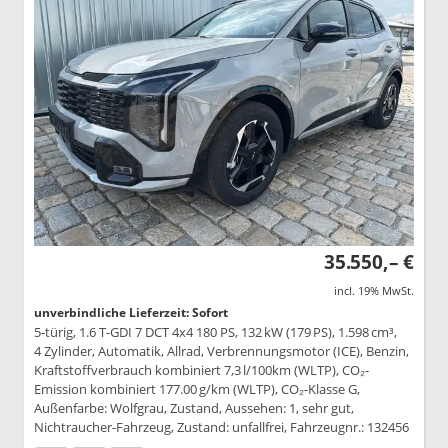
35.550,– €
incl. 19% MwSt.
unverbindliche Lieferzeit: Sofort
5-türig, 1.6 T-GDI 7 DCT 4x4 180 PS, 132 kW (179 PS), 1.598 cm³,
4 Zylinder, Automatik, Allrad, Verbrennungsmotor (ICE), Benzin,
Kraftstoffverbrauch kombiniert 7,3 l/100km (WLTP), CO₂-
Emission kombiniert 177.00 g/km (WLTP), CO₂-Klasse G,
Außenfarbe: Wolfgrau, Zustand, Aussehen: 1, sehr gut,
Nichtraucher-Fahrzeug, Zustand: unfallfrei, Fahrzeugnr.: 132456