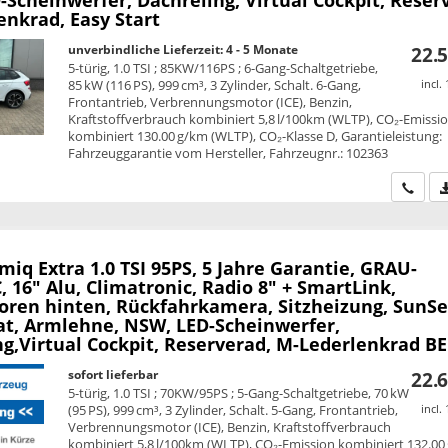
enkrad, Easy Start
unverbindliche Lieferzeit: 4 - 5 Monate
22.5
5-türig, 1.0 TSI ; 85KW/116PS ; 6-Gang-Schaltgetriebe,
85 kW (116 PS), 999 cm³, 3 Zylinder, Schalt. 6-Gang,
incl.
Frontantrieb, Verbrennungsmotor (ICE), Benzin,
Kraftstoffverbrauch kombiniert 5,8 l/100km (WLTP), CO₂-Emissi
kombiniert 130.00 g/km (WLTP), CO₂-Klasse D, Garantieleistung:
Fahrzeuggarantie vom Hersteller, Fahrzeugnr.: 102363
Wir ru
amiq
Extra 1.0 TSI 95PS, 5 Jahre Garantie, GRAU-
 16" Alu, Climatronic, Radio 8" + SmartLink,
oren hinten, Rückfahrkamera, Sitzheizung, SunSe
, Armlehne, NSW, LED-Scheinwerfer,
ng,Virtual Cockpit, Reserverad, M-Lederlenkrad B
sofort lieferbar
22.6
5-türig, 1.0 TSI ; 70KW/95PS ; 5-Gang-Schaltgetriebe, 70 kW
(95 PS), 999 cm³, 3 Zylinder, Schalt. 5-Gang, Frontantrieb,
incl.
Verbrennungsmotor (ICE), Benzin, Kraftstoffverbrauch
kombiniert 5,8 l/100km (WLTP), CO₂-Emission kombiniert 132.00