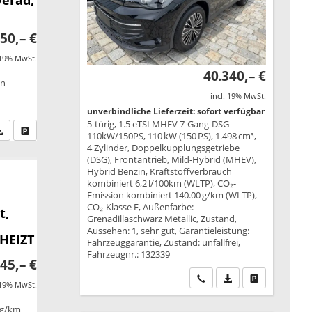
50,– €
 19% MwSt.
40.340,– €
on
incl. 19% MwSt.
unverbindliche Lieferzeit: sofort verfügbar
5-türig, 1.5 eTSI MHEV 7-Gang-DSG-
fen Sie an
PDF-Datei, Fahrzeugexposé drucken
Drucken, parken oder vergleichen
110kW/150PS, 110 kW (150 PS), 1.498 cm³,
4 Zylinder, Doppelkupplungsgetriebe
(DSG), Frontantrieb, Mild-Hybrid (MHEV),
Hybrid Benzin, Kraftstoffverbrauch
kombiniert 6,2 l/100km (WLTP), CO₂-
Emission kombiniert 140.00 g/km (WLTP),
CO₂-Klasse E, Außenfarbe:
t,
Grenadillaschwarz Metallic, Zustand,
Aussehen: 1, sehr gut, Garantieleistung:
EHEIZT
Fahrzeuggarantie, Zustand: unfallfrei,
Fahrzeugnr.: 132339
45,– €
Wir rufen Sie an
PDF-Datei, Fahrzeu
Drucken, park
 19% MwSt.
 g/km