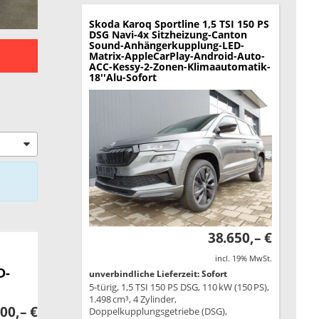
Skoda Karoq
Sportline 1,5 TSI 150 PS
DSG Navi-4x Sitzheizung-Canton
Sound-Anhängerkupplung-LED-
Matrix-AppleCarPlay-Android-Auto-
ACC-Kessy-2-Zonen-Klimaautomatik-
18''Alu-Sofort
38.650,– €
incl. 19% MwSt.
D-
unverbindliche Lieferzeit: Sofort
5-türig, 1,5 TSI 150 PS DSG, 110 kW (150 PS),
1.498 cm³, 4 Zylinder,
00,– €
Doppelkupplungsgetriebe (DSG),