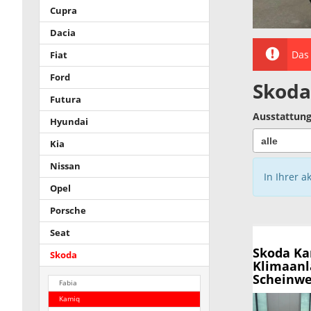
Cupra
Dacia
Das 
Fiat
Ford
Skoda
Futura
Ausstattung
Hyundai
Kia
Nissan
In Ihrer a
Opel
Porsche
Seat
Skoda K
Skoda
Klimaanl
Scheinwer
Fabia
Kamiq