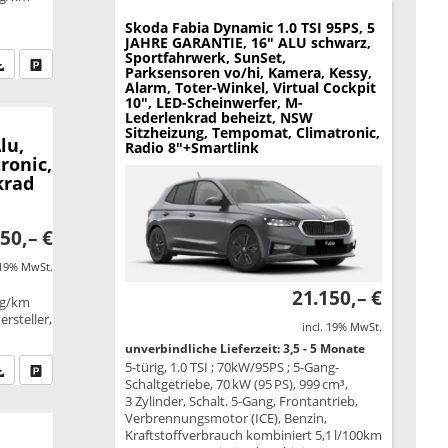
Skoda Fabia
Dynamic 1.0 TSI 95PS, 5
JAHRE GARANTIE, 16" ALU schwarz,
Sportfahrwerk, SunSet,
fen Sie an
PDF-Datei, Fahrzeugexposé drucken
Drucken, parken oder vergleichen
Parksensoren vo/hi, Kamera, Kessy,
Alarm, Toter-Winkel, Virtual Cockpit
10", LED-Scheinwerfer, M-
Lederlenkrad beheizt, NSW
Sitzheizung, Tempomat, Climatronic,
lu,
Radio 8"+Smartlink
ronic,
krad
50,– €
 19% MwSt.
21.150,– €
 g/km
rsteller,
incl. 19% MwSt.
unverbindliche Lieferzeit: 3,5 - 5 Monate
5-türig, 1.0 TSI ; 70kW/95PS ; 5-Gang-
fen Sie an
PDF-Datei, Fahrzeugexposé drucken
Drucken, parken oder vergleichen
Schaltgetriebe, 70 kW (95 PS), 999 cm³,
3 Zylinder, Schalt. 5-Gang, Frontantrieb,
Verbrennungsmotor (ICE), Benzin,
Kraftstoffverbrauch kombiniert 5,1 l/100km