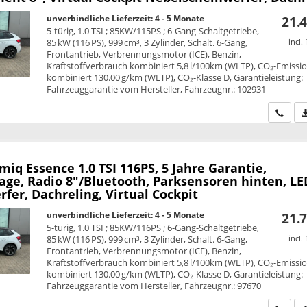
unverbindliche Lieferzeit: 4 - 5 Monate
21.4
5-türig, 1.0 TSI ; 85KW/115PS ; 6-Gang-Schaltgetriebe,
85 kW (116 PS), 999 cm³, 3 Zylinder, Schalt. 6-Gang,
incl.
Frontantrieb, Verbrennungsmotor (ICE), Benzin,
Kraftstoffverbrauch kombiniert 5,8 l/100km (WLTP), CO₂-Emissi
kombiniert 130.00 g/km (WLTP), CO₂-Klasse D, Garantieleistung:
Fahrzeuggarantie vom Hersteller, Fahrzeugnr.: 102931
Wir ru
amiq
Essence 1.0 TSI 116PS, 5 Jahre Garantie,
age, Radio 8"/Bluetooth, Parksensoren hinten, LE
fer, Dachreling, Virtual Cockpit
unverbindliche Lieferzeit: 4 - 5 Monate
21.7
5-türig, 1.0 TSI ; 85KW/116PS ; 6-Gang-Schaltgetriebe,
85 kW (116 PS), 999 cm³, 3 Zylinder, Schalt. 6-Gang,
incl.
Frontantrieb, Verbrennungsmotor (ICE), Benzin,
Kraftstoffverbrauch kombiniert 5,8 l/100km (WLTP), CO₂-Emissi
kombiniert 130.00 g/km (WLTP), CO₂-Klasse D, Garantieleistung:
Fahrzeuggarantie vom Hersteller, Fahrzeugnr.: 97670