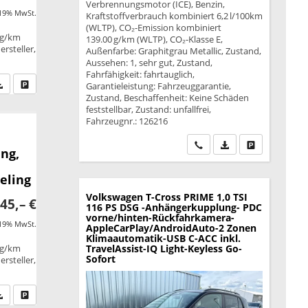
Verbrennungsmotor (ICE), Benzin,
 19% MwSt.
Kraftstoffverbrauch kombiniert 6,2 l/100km
(WLTP), CO₂-Emission kombiniert
 g/km
139.00 g/km (WLTP), CO₂-Klasse E,
rsteller,
Außenfarbe: Graphitgrau Metallic, Zustand,
Aussehen: 1, sehr gut, Zustand,
Fahrfähigkeit: fahrtauglich,
fen Sie an
PDF-Datei, Fahrzeugexposé drucken
Drucken, parken oder vergleichen
Garantieleistung: Fahrzeuggarantie,
Zustand, Beschaffenheit: Keine Schäden
feststellbar, Zustand: unfallfrei,
Fahrzeugnr.: 126216
Wir rufen Sie an
PDF-Datei, Fahrzeu
Drucken, park
ng,
eling
Volkswagen T-Cross
PRIME 1,0 TSI
45,– €
116 PS DSG -Anhängerkupplung- PDC
vorne/hinten-Rückfahrkamera-
 19% MwSt.
AppleCarPlay/AndroidAuto-2 Zonen
Klimaautomatik-USB C-ACC inkl.
 g/km
TravelAssist-IQ Light-Keyless Go-
Sofort
rsteller,
fen Sie an
PDF-Datei, Fahrzeugexposé drucken
Drucken, parken oder vergleichen