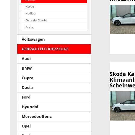
Karoq
Kodiaq
Octavia Combi
Scala
Volkswagen
GEBRAUCHTFAHRZEUGE
Audi
BMW
Skoda K
Cupra
Klimaanl
Scheinwer
Dacia
Ford
Hyundai
Mercedes-Benz
Opel