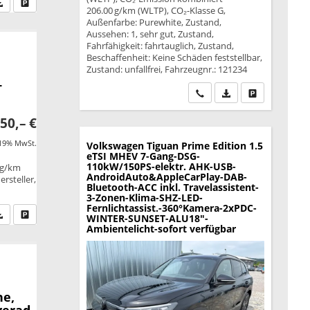
fen Sie an
PDF-Datei, Fahrzeugexposé drucken
Drucken, parken oder vergleichen
206.00 g/km (WLTP), CO₂-Klasse G,
Außenfarbe: Purewhite, Zustand,
Aussehen: 1, sehr gut, Zustand,
Fahrfähigkeit: fahrtauglich, Zustand,
Beschaffenheit: Keine Schäden feststellbar,
Zustand: unfallfrei, Fahrzeugnr.: 121234
+
Wir rufen Sie an
PDF-Datei, Fahrzeu
Drucken, park
50,– €
 19% MwSt.
Volkswagen Tiguan
Prime Edition 1.5
eTSI MHEV 7-Gang-DSG-
110kW/150PS-elektr. AHK-USB-
 g/km
AndroidAuto&AppleCarPlay-DAB-
rsteller,
Bluetooth-ACC inkl. Travelassistent-
3-Zonen-Klima-SHZ-LED-
Fernlichtassist.-360°Kamera-2xPDC-
fen Sie an
PDF-Datei, Fahrzeugexposé drucken
Drucken, parken oder vergleichen
WINTER-SUNSET-ALU18"-
Ambientelicht-sofort verfügbar
ne,
verad,