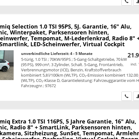
Wir ru
amiq
Selection 1.0 TSI 95PS, 5J. Garantie, 16" Alu,
nic, Winterpaket, Parksensoren hinten,
einwerfer, Tempomat, M-Lederlenkrad, Radio 8" 
Smartlink, LED-Scheinwerfer, Virtual Cockpit
unverbindliche Lieferzeit: 4 - 5 Monate
21.9
5-türig, 1.0 TSI ; 70KW/95PS ; 5-Gang-Schaltgetriebe, 70 kW
(95 PS), 999 cm³, 3 Zylinder, Schalt. 5-Gang, Frontantrieb,
incl.
Verbrennungsmotor (ICE), Benzin, Kraftstoffverbrauch
kombiniert 5,8 l/100km (WLTP), CO₂-Emission kombiniert 132.00
(WLTP), CO₂-Klasse D, Garantieleistung: Fahrzeuggarantie vom He
Fahrzeugnr.: 97672
Wir ru
amiq
Extra 1.0 TSI 116PS, 5 Jahre Garantie, 16" Alu,
ic, Radio 8" + SmartLink, Parksensoren hinten,
kamera, Sitzheizung, SunSet, Tempomat, Armleh
Scheinwerfer, Dachreling, Virtual Cockpit, Reser