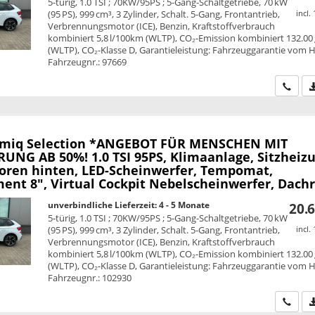
5-türig, 1.0 TSI ; 70KW/95PS ; 5-Gang-Schaltgetriebe, 70 kW
(95 PS), 999 cm³, 3 Zylinder, Schalt. 5-Gang, Frontantrieb,
incl.
Verbrennungsmotor (ICE), Benzin, Kraftstoffverbrauch
kombiniert 5,8 l/100km (WLTP), CO₂-Emission kombiniert 132.00
(WLTP), CO₂-Klasse D, Garantieleistung: Fahrzeuggarantie vom He
Fahrzeugnr.: 97669
Wir ru
amiq
Selection *ANGEBOT FÜR MENSCHEN MIT
UNG AB 50%! 1.0 TSI 95PS, Klimaanlage, Sitzheizu
oren hinten, LED-Scheinwerfer, Tempomat,
ent 8", Virtual Cockpit Nebelscheinwerfer, Dachr
unverbindliche Lieferzeit: 4 - 5 Monate
20.6
5-türig, 1.0 TSI ; 70KW/95PS ; 5-Gang-Schaltgetriebe, 70 kW
(95 PS), 999 cm³, 3 Zylinder, Schalt. 5-Gang, Frontantrieb,
incl.
Verbrennungsmotor (ICE), Benzin, Kraftstoffverbrauch
kombiniert 5,8 l/100km (WLTP), CO₂-Emission kombiniert 132.00
(WLTP), CO₂-Klasse D, Garantieleistung: Fahrzeuggarantie vom He
Fahrzeugnr.: 102930
Wir ru