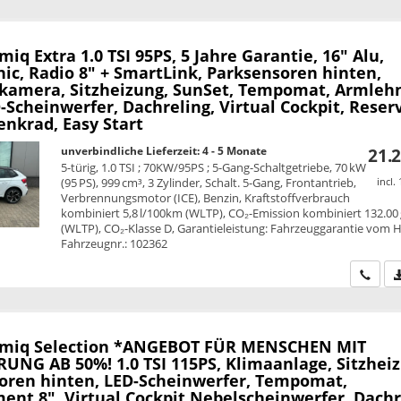
amiq
Extra 1.0 TSI 95PS, 5 Jahre Garantie, 16" Alu,
ic, Radio 8" + SmartLink, Parksensoren hinten,
kamera, Sitzheizung, SunSet, Tempomat, Armleh
Scheinwerfer, Dachreling, Virtual Cockpit, Reser
enkrad, Easy Start
unverbindliche Lieferzeit: 4 - 5 Monate
21.2
5-türig, 1.0 TSI ; 70KW/95PS ; 5-Gang-Schaltgetriebe, 70 kW
(95 PS), 999 cm³, 3 Zylinder, Schalt. 5-Gang, Frontantrieb,
incl.
Verbrennungsmotor (ICE), Benzin, Kraftstoffverbrauch
kombiniert 5,8 l/100km (WLTP), CO₂-Emission kombiniert 132.00
(WLTP), CO₂-Klasse D, Garantieleistung: Fahrzeuggarantie vom He
Fahrzeugnr.: 102362
Wir ru
amiq
Selection *ANGEBOT FÜR MENSCHEN MIT
UNG AB 50%! 1.0 TSI 115PS, Klimaanlage, Sitzheiz
oren hinten, LED-Scheinwerfer, Tempomat,
ent 8", Virtual Cockpit Nebelscheinwerfer, Dachr