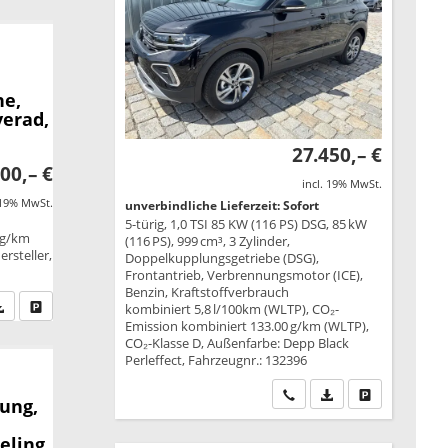
ne,
verad,
27.450,– €
00,– €
incl. 19% MwSt.
 19% MwSt.
unverbindliche Lieferzeit: Sofort
5-türig, 1,0 TSI 85 KW (116 PS) DSG, 85 kW
 g/km
(116 PS), 999 cm³, 3 Zylinder,
rsteller,
Doppelkupplungsgetriebe (DSG),
Frontantrieb, Verbrennungsmotor (ICE),
Benzin, Kraftstoffverbrauch
fen Sie an
PDF-Datei, Fahrzeugexposé drucken
Drucken, parken oder vergleichen
kombiniert 5,8 l/100km (WLTP), CO₂-
Emission kombiniert 133.00 g/km (WLTP),
CO₂-Klasse D, Außenfarbe: Depp Black
Perleffect, Fahrzeugnr.: 132396
Wir rufen Sie an
PDF-Datei, Fahrzeu
Drucken, park
ung,
eling