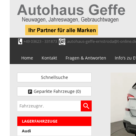
+49 03623 - 331873
autohaus-geffe-ernstroda@t-online.d
Home
Kontakt
Fragen & Antworten
Info's zu
Schnellsuche
Geparkte Fahrzeuge (
0
)
Fahrzeugnr.
LAGERFAHRZEUGE
Audi