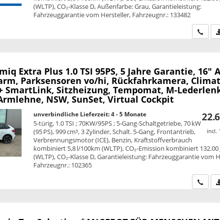
(WLTP), CO₂-Klasse D, Außenfarbe: Grau, Garantieleistung:
Fahrzeuggarantie vom Hersteller, Fahrzeugnr.: 133482
Wir ru
amiq
Extra Plus 1.0 TSI 95PS, 5 Jahre Garantie, 16" A
larm, Parksensoren vo/hi, Rückfahrkamera, Climat
 + SmartLink, Sitzheizung, Tempomat, M-Lederlen
Armlehne, NSW, SunSet, Virtual Cockpit
unverbindliche Lieferzeit: 4 - 5 Monate
22.6
5-türig, 1.0 TSI ; 70KW/95PS ; 5-Gang-Schaltgetriebe, 70 kW
(95 PS), 999 cm³, 3 Zylinder, Schalt. 5-Gang, Frontantrieb,
incl.
Verbrennungsmotor (ICE), Benzin, Kraftstoffverbrauch
kombiniert 5,8 l/100km (WLTP), CO₂-Emission kombiniert 132.00
(WLTP), CO₂-Klasse D, Garantieleistung: Fahrzeuggarantie vom He
Fahrzeugnr.: 102365
Wir ru