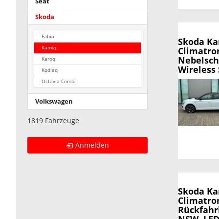
Seat
Skoda
Fabia
Skoda K
Kamiq
Climatro
Nebelsch
Karoq
Wireless 
Kodiaq
Octavia Combi
Volkswagen
1819 Fahrzeuge
Anmelden
Skoda K
Climatron
Rückfahr
NSW, LED-