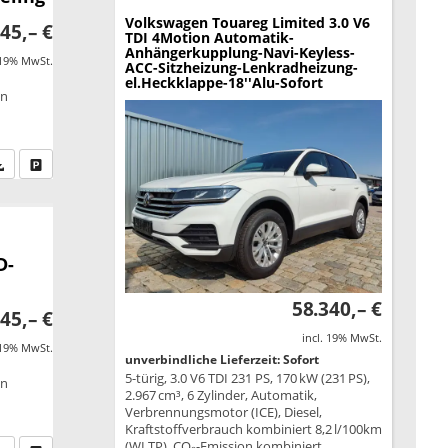
Volkswagen Touareg
Limited 3.0 V6
45,– €
TDI 4Motion Automatik-
Anhängerkupplung-Navi-Keyless-
 19% MwSt.
ACC-Sitzheizung-Lenkradheizung-
el.Heckklappe-18''Alu-Sofort
on
fen Sie an
PDF-Datei, Fahrzeugexposé drucken
Drucken, parken oder vergleichen
D-
58.340,– €
45,– €
incl. 19% MwSt.
 19% MwSt.
unverbindliche Lieferzeit: Sofort
5-türig, 3.0 V6 TDI 231 PS, 170 kW (231 PS),
on
2.967 cm³, 6 Zylinder, Automatik,
Verbrennungsmotor (ICE), Diesel,
Kraftstoffverbrauch kombiniert 8,2 l/100km
(WLTP), CO₂-Emission kombiniert