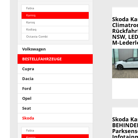
Fabia
Kamiq
Skoda K
Karoq
Climatron
Rückfahr
Kodiaq
NSW, LED-
Octavia Combi
M-Lederl
Volkswagen
BESTELLFAHRZEUGE
Cupra
Dacia
Ford
Opel
Seat
Skoda
Skoda K
BEHINDER
Parksens
Fabia
Infotainm
Kamiq