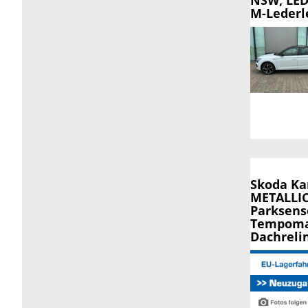
M-Lederl
Skoda K
METALLIC,
Parksens
Tempomat
Dachreli