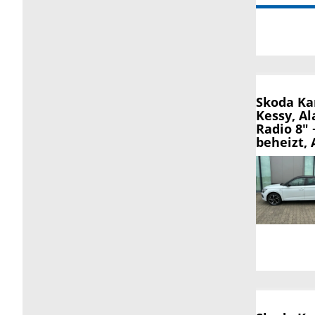
Skoda K
Kessy, A
Radio 8"
beheizt, 