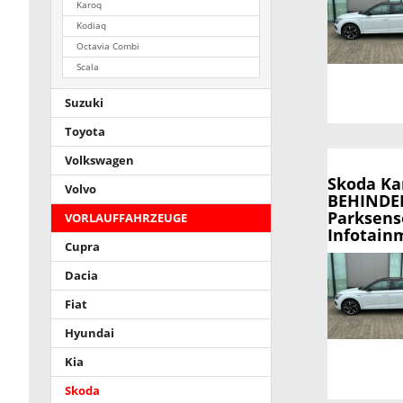
Karoq
Kodiaq
Octavia Combi
Scala
Suzuki
Toyota
Volkswagen
Skoda K
Volvo
BEHINDER
Parksens
VORLAUFFAHRZEUGE
Infotainm
Cupra
Dacia
Fiat
Hyundai
Kia
Skoda