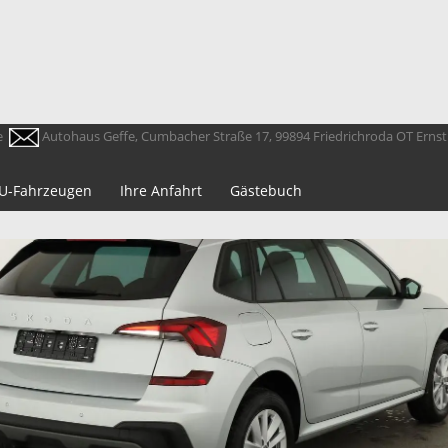
e
Autohaus Geffe, Cumbacher Straße 17, 99894 Friedrichroda OT Erns
 EU-Fahrzeugen
Ihre Anfahrt
Gästebuch