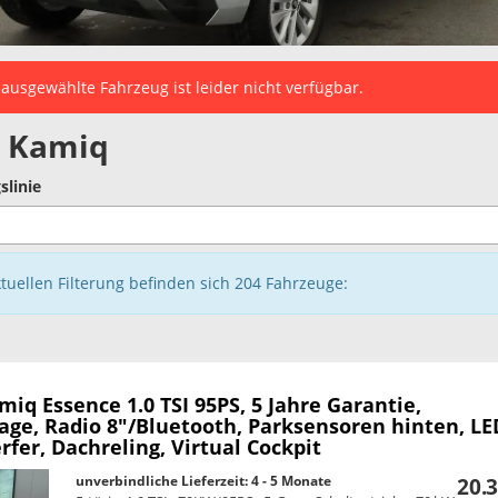
ausgewählte Fahrzeug ist leider nicht verfügbar.
 Kamiq
slinie
ktuellen Filterung befinden sich
204
Fahrzeuge:
amiq
Essence 1.0 TSI 95PS, 5 Jahre Garantie,
age, Radio 8"/Bluetooth, Parksensoren hinten, LE
fer, Dachreling, Virtual Cockpit
unverbindliche Lieferzeit: 4 - 5 Monate
20.3