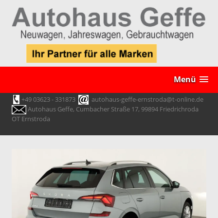
Menü
+49 03623 - 331873
autohaus-geffe-ernstroda@t-online.de
Autohaus Geffe, Cumbacher Straße 17, 99894 Friedrichroda
OT Ernstroda