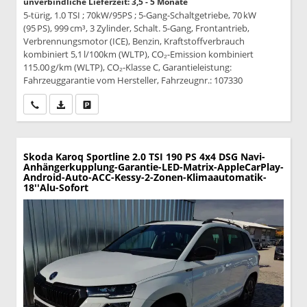
unverbindliche Lieferzeit: 3,5 - 5 Monate
5-türig, 1.0 TSI ; 70kW/95PS ; 5-Gang-Schaltgetriebe, 70 kW
(95 PS), 999 cm³, 3 Zylinder, Schalt. 5-Gang, Frontantrieb,
Verbrennungsmotor (ICE), Benzin, Kraftstoffverbrauch
kombiniert 5,1 l/100km (WLTP), CO₂-Emission kombiniert
115.00 g/km (WLTP), CO₂-Klasse C, Garantieleistung:
Fahrzeuggarantie vom Hersteller, Fahrzeugnr.: 107330
Wir rufen Sie an
PDF-Datei, Fahrzeugexposé drucken
Drucken, parken oder vergleichen
Skoda Karoq
Sportline 2.0 TSI 190 PS 4x4 DSG Navi-
Anhängerkupplung-Garantie-LED-Matrix-AppleCarPlay-
Android-Auto-ACC-Kessy-2-Zonen-Klimaautomatik-
18''Alu-Sofort