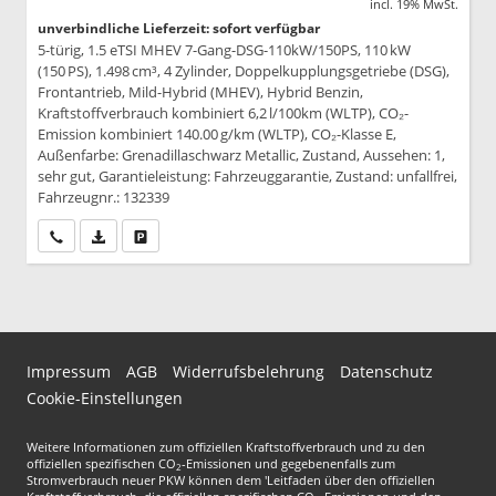
incl. 19% MwSt.
unverbindliche Lieferzeit: sofort verfügbar
5-türig, 1.5 eTSI MHEV 7-Gang-DSG-110kW/150PS, 110 kW
(150 PS), 1.498 cm³, 4 Zylinder, Doppelkupplungsgetriebe (DSG),
Frontantrieb, Mild-Hybrid (MHEV), Hybrid Benzin,
Kraftstoffverbrauch kombiniert 6,2 l/100km (WLTP), CO₂-
Emission kombiniert 140.00 g/km (WLTP), CO₂-Klasse E,
Außenfarbe: Grenadillaschwarz Metallic, Zustand, Aussehen: 1,
sehr gut, Garantieleistung: Fahrzeuggarantie, Zustand: unfallfrei,
Fahrzeugnr.: 132339
Wir rufen Sie an
PDF-Datei, Fahrzeugexposé drucken
Drucken, parken oder vergleichen
Impressum
AGB
Widerrufsbelehrung
Datenschutz
Cookie-Einstellungen
Weitere Informationen zum offiziellen Kraftstoffverbrauch und zu den
offiziellen spezifischen CO
-Emissionen und gegebenenfalls zum
2
Stromverbrauch neuer PKW können dem 'Leitfaden über den offiziellen