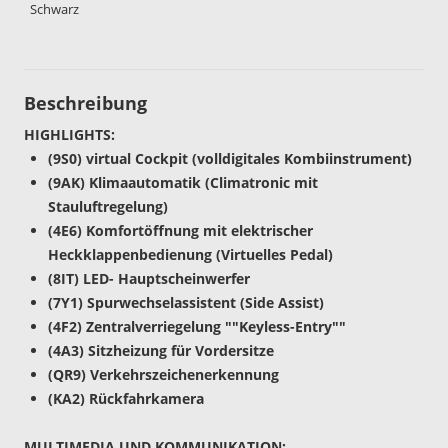
Schwarz
Beschreibung
HIGHLIGHTS:
(9S0) virtual Cockpit (volldigitales Kombiinstrument)
(9AK) Klimaautomatik (Climatronic mit
Stauluftregelung)
(4E6) Komfortöffnung mit elektrischer
Heckklappenbedienung (Virtuelles Pedal)
(8IT) LED- Hauptscheinwerfer
(7Y1) Spurwechselassistent (Side Assist)
(4F2) Zentralverriegelung ""Keyless-Entry""
(4A3) Sitzheizung für Vordersitze
(QR9) Verkehrszeichenerkennung
(KA2) Rückfahrkamera
MULTIMEDIA UND KOMMUNIKATION: