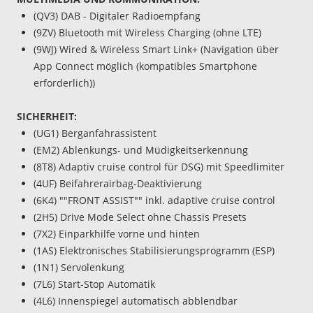
(QV3) DAB - Digitaler Radioempfang
(9ZV) Bluetooth mit Wireless Charging (ohne LTE)
(9WJ) Wired & Wireless Smart Link+ (Navigation über
App Connect möglich (kompatibles Smartphone
erforderlich))
SICHERHEIT:
(UG1) Berganfahrassistent
(EM2) Ablenkungs- und Müdigkeitserkennung
(8T8) Adaptiv cruise control für DSG) mit Speedlimiter
(4UF) Beifahrerairbag-Deaktivierung
(6K4) ""FRONT ASSIST"" inkl. adaptive cruise control
(2H5) Drive Mode Select ohne Chassis Presets
(7X2) Einparkhilfe vorne und hinten
(1AS) Elektronisches Stabilisierungsprogramm (ESP)
(1N1) Servolenkung
(7L6) Start-Stop Automatik
(4L6) Innenspiegel automatisch abblendbar