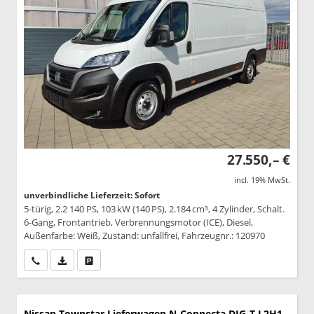
27.550,– €
incl. 19% MwSt.
unverbindliche Lieferzeit: Sofort
5-türig, 2.2 140 PS, 103 kW (140 PS), 2.184 cm³, 4 Zylinder, Schalt.
6-Gang, Frontantrieb, Verbrennungsmotor (ICE), Diesel,
Außenfarbe: Weiß, Zustand: unfallfrei, Fahrzeugnr.: 120970
Wir rufen Sie an
PDF-Datei, Fahrzeugexposé drucken
Drucken, parken oder vergleichen
Nissan Townstar Lieferwagen
N-Connecta DIG-T L2H1