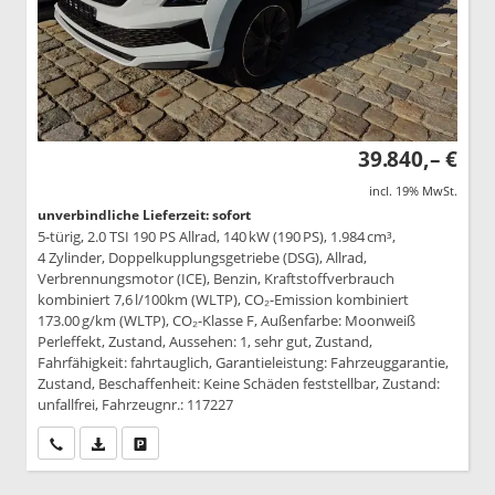
39.840,– €
incl. 19% MwSt.
unverbindliche Lieferzeit: sofort
5-türig, 2.0 TSI 190 PS Allrad, 140 kW (190 PS), 1.984 cm³,
4 Zylinder, Doppelkupplungsgetriebe (DSG), Allrad,
Verbrennungsmotor (ICE), Benzin, Kraftstoffverbrauch
kombiniert 7,6 l/100km (WLTP), CO₂-Emission kombiniert
173.00 g/km (WLTP), CO₂-Klasse F, Außenfarbe: Moonweiß
Perleffekt, Zustand, Aussehen: 1, sehr gut, Zustand,
Fahrfähigkeit: fahrtauglich, Garantieleistung: Fahrzeuggarantie,
Zustand, Beschaffenheit: Keine Schäden feststellbar, Zustand:
unfallfrei, Fahrzeugnr.: 117227
Wir rufen Sie an
PDF-Datei, Fahrzeugexposé drucken
Drucken, parken oder vergleichen