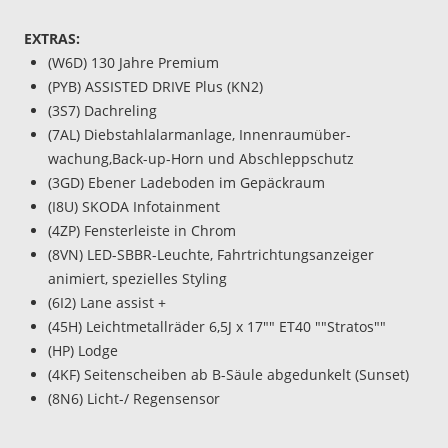
EXTRAS:
(W6D) 130 Jahre Premium
(PYB) ASSISTED DRIVE Plus (KN2)
(3S7) Dachreling
(7AL) Diebstahlalarmanlage, Innenraumüber-
wachung,Back-up-Horn und Abschleppschutz
(3GD) Ebener Ladeboden im Gepäckraum
(I8U) SKODA Infotainment
(4ZP) Fensterleiste in Chrom
(8VN) LED-SBBR-Leuchte, Fahrtrichtungsanzeiger
animiert, spezielles Styling
(6I2) Lane assist +
(45H) Leichtmetallräder 6,5J x 17"" ET40 ""Stratos""
(HP) Lodge
(4KF) Seitenscheiben ab B-Säule abgedunkelt (Sunset)
(8N6) Licht-/ Regensensor