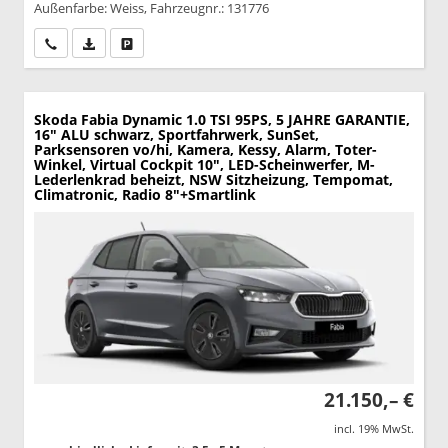
Außenfarbe: Weiss, Fahrzeugnr.: 131776
Wir rufen Sie an
PDF-Datei, Fahrzeugexposé drucken
Drucken, parken oder vergleichen
Skoda Fabia
Dynamic 1.0 TSI 95PS, 5 JAHRE GARANTIE,
16" ALU schwarz, Sportfahrwerk, SunSet,
Parksensoren vo/hi, Kamera, Kessy, Alarm, Toter-
Winkel, Virtual Cockpit 10", LED-Scheinwerfer, M-
Lederlenkrad beheizt, NSW Sitzheizung, Tempomat,
Climatronic, Radio 8"+Smartlink
21.150,– €
incl. 19% MwSt.