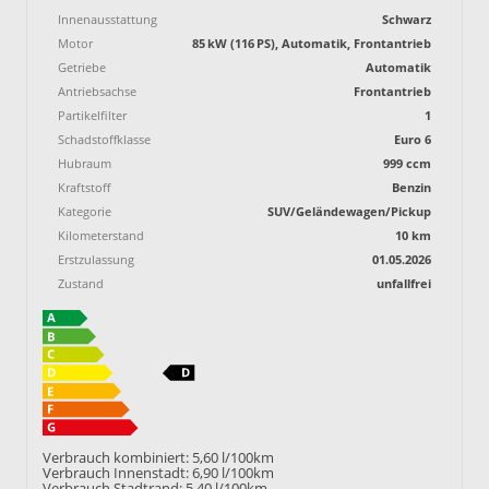
Innenausstattung
Schwarz
Motor
85 kW (116 PS), Automatik, Frontantrieb
Getriebe
Automatik
Antriebsachse
Frontantrieb
Partikelfilter
1
Schadstoffklasse
Euro 6
Hubraum
999 ccm
Kraftstoff
Benzin
Kategorie
SUV/Geländewagen/Pickup
Kilometerstand
10 km
Erstzulassung
01.05.2026
Zustand
unfallfrei
Verbrauch kombiniert:
5,60 l/100km
Verbrauch Innenstadt:
6,90 l/100km
Verbrauch Stadtrand:
5,40 l/100km