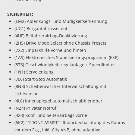
SICHERHEIT:
(EM2) Ablenkungs- und Müdigkeitserkennung
(UG1) Berganfahrassistent
(4UF) Beifahrerairbag-Deaktivierung
(2H5) Drive Mode Select ohne Chassis Presets
(7X2) Einparkhilfe vorne und hinten
(1AS) Elektronisches Stabilisierungsprogramm (ESP)
(8T6) Geschwindigkeitsregelanlage + Speedlimiter
(1N1) Servolenkung
(7L6) Start-Stop Automatik
(8N8) Scheibenwischer-Intervallschaltung mit
Lichtsensor
(4L6) Innenspiegel automatisch abblendbar
(NZ4) Privater Notruf
(4X3) Kopf- und Seitenairbags vorne
(6K2) ""FRONT ASSIST"" Radarbeobachtung des Raums
vor dem Fzg., inkl. City ANB, ohne adaptive