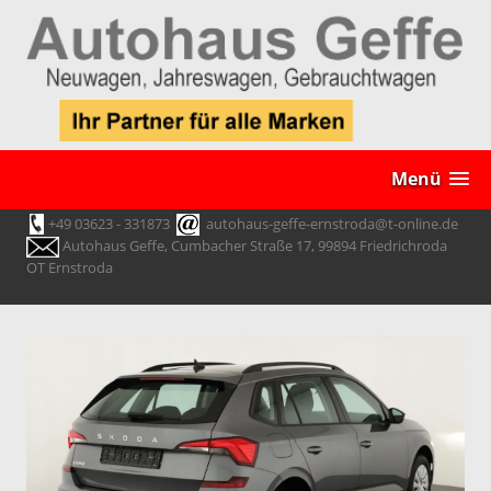
Menü
+49 03623 - 331873
autohaus-geffe-ernstroda@t-online.de
Autohaus Geffe, Cumbacher Straße 17, 99894 Friedrichroda
OT Ernstroda