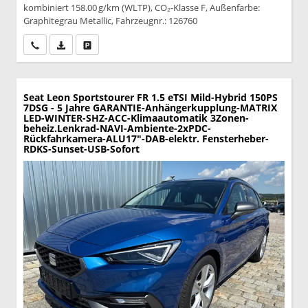
kombiniert 158.00 g/km (WLTP), CO₂-Klasse F, Außenfarbe:
Graphitegrau Metallic, Fahrzeugnr.: 126760
Wir rufen Sie an
PDF-Datei, Fahrzeugexposé drucken
Drucken, parken oder vergleichen
Seat Leon Sportstourer
FR 1.5 eTSI Mild-Hybrid 150PS
7DSG - 5 Jahre GARANTIE-Anhängerkupplung-MATRIX
LED-WINTER-SHZ-ACC-Klimaautomatik 3Zonen-
beheiz.Lenkrad-NAVI-Ambiente-2xPDC-
Rückfahrkamera-ALU17"-DAB-elektr. Fensterheber-
RDKS-Sunset-USB-Sofort