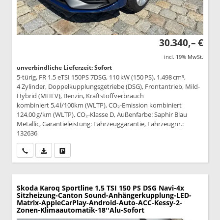
30.340,– €
incl. 19% MwSt.
unverbindliche Lieferzeit: Sofort
5-türig, FR 1.5 eTSI 150PS 7DSG, 110 kW (150 PS), 1.498 cm³,
4 Zylinder, Doppelkupplungsgetriebe (DSG), Frontantrieb, Mild-
Hybrid (MHEV), Benzin, Kraftstoffverbrauch
kombiniert 5,4 l/100km (WLTP), CO₂-Emission kombiniert
124.00 g/km (WLTP), CO₂-Klasse D, Außenfarbe: Saphir Blau
Metallic, Garantieleistung: Fahrzeuggarantie, Fahrzeugnr.:
132636
Wir rufen Sie an
PDF-Datei, Fahrzeugexposé drucken
Drucken, parken oder vergleichen
Skoda Karoq
Sportline 1,5 TSI 150 PS DSG Navi-4x
Sitzheizung-Canton Sound-Anhängerkupplung-LED-
Matrix-AppleCarPlay-Android-Auto-ACC-Kessy-2-
Zonen-Klimaautomatik-18''Alu-Sofort