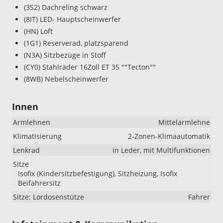
(3S2) Dachreling schwarz
(8IT) LED- Hauptscheinwerfer
(HN) Loft
(1G1) Reserverad, platzsparend
(N3A) Sitzbezüge in Stoff
(CY0) Stahlräder 16Zoll ET 35 ""Tecton""
(8WB) Nebelscheinwerfer
Innen
Armlehnen
Mittelarmlehne
Klimatisierung
2-Zonen-Klimaautomatik
Lenkrad
in Leder, mit Multifunktionen
Sitze
Isofix (Kindersitzbefestigung), Sitzheizung, Isofix
Beifahrersitz
Sitze: Lordosenstütze
Fahrer