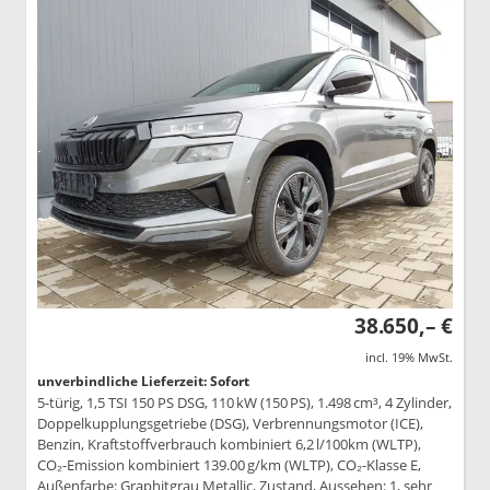
38.650,– €
incl. 19% MwSt.
unverbindliche Lieferzeit: Sofort
5-türig, 1,5 TSI 150 PS DSG, 110 kW (150 PS), 1.498 cm³, 4 Zylinder,
Doppelkupplungsgetriebe (DSG), Verbrennungsmotor (ICE),
Benzin, Kraftstoffverbrauch kombiniert 6,2 l/100km (WLTP),
CO₂-Emission kombiniert 139.00 g/km (WLTP), CO₂-Klasse E,
Außenfarbe: Graphitgrau Metallic, Zustand, Aussehen: 1, sehr