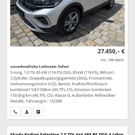
27.450,– €
incl. 19% MwSt.
unverbindliche Lieferzeit: Sofort
5-türig, 1,0 TSI 85 KW (116 PS) DSG, 85 kW (116 PS), 999 cm³,
3 Zylinder, Doppelkupplungsgetriebe (DSG), Frontantrieb,
Verbrennungsmotor (ICE), Benzin, Kraftstoffverbrauch
kombiniert 5,8 l/100km (WLTP), CO₂-Emission kombiniert
133.00 g/km (WLTP), CO₂-Klasse D, Außenfarbe: Reflexsilber
Metallic, Fahrzeugnr.: 132398
Wir rufen Sie an
PDF-Datei, Fahrzeugexposé drucken
Drucken, parken oder vergleichen
Skoda Kodiaq
Selection 2,0 TDI 4x4 193 PS DSG-4 Jahre