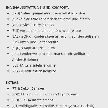
INNENAUSSTATTUNG UND KOMFORT:
(6XD) Außenspiegel elektr. einstell-/beheizbar
(4R4) elektrische Fensterheber vorne und hinten
(4I3) Keyless Entry (KESSY)
(3L3) Vordersitze manuell höhenverstellbar
(3A2) ISOFIX - Kindersitzverankerung auf den äußeren
Rücksitzen und Beifahrersitz
(3Q6) 3 Kopfstützen hinten
(7P4) Lendenwirbelstütze, manuell einstellbar in
Vordersitzlehnen
(6E3) Mittelarmlehne vorne
(2ZA) Multifunktionslenkrad
EXTRAS:
(7TH) Dekor-Einlagen
(3GD) Ebener Ladeboden im Gepäckraum
(I8U) SKODA Infotainment
(7J1) volldigitales Kombiinstrument (virtual Cockpit)