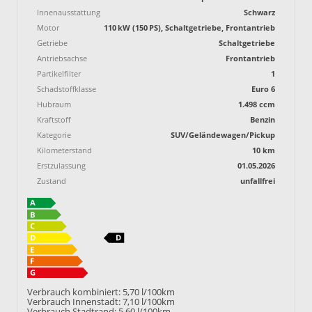
Innenausstattung
Schwarz
Motor
110 kW (150 PS), Schaltgetriebe, Frontantrieb
Getriebe
Schaltgetriebe
Antriebsachse
Frontantrieb
Partikelfilter
1
Schadstoffklasse
Euro 6
Hubraum
1.498 ccm
Kraftstoff
Benzin
Kategorie
SUV/Geländewagen/Pickup
Kilometerstand
10 km
Erstzulassung
01.05.2026
Zustand
unfallfrei
Verbrauch kombiniert:
5,70 l/100km
Verbrauch Innenstadt:
7,10 l/100km
Verbrauch Stadtrand:
5,60 l/100km