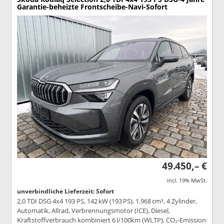
Garantie-beheizte Frontscheibe-Navi-Sofort
49.450,– €
incl. 19% MwSt.
unverbindliche Lieferzeit: Sofort
2,0 TDI DSG 4x4 193 PS, 142 kW (193 PS), 1.968 cm³, 4 Zylinder,
Automatik, Allrad, Verbrennungsmotor (ICE), Diesel,
Kraftstoffverbrauch kombiniert 6 l/100km (WLTP), CO₂-Emission