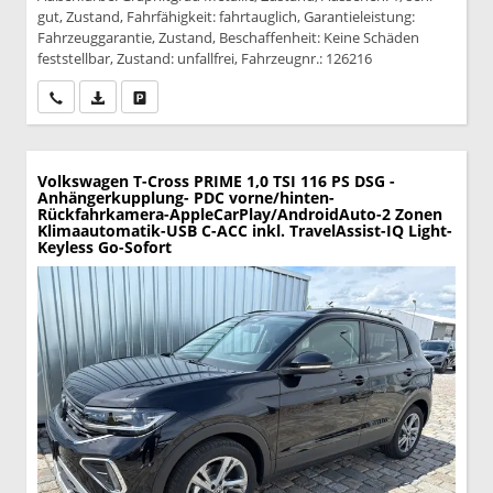
gut, Zustand, Fahrfähigkeit: fahrtauglich, Garantieleistung:
Fahrzeuggarantie, Zustand, Beschaffenheit: Keine Schäden
feststellbar, Zustand: unfallfrei, Fahrzeugnr.: 126216
Wir rufen Sie an
PDF-Datei, Fahrzeugexposé drucken
Drucken, parken oder vergleichen
Volkswagen T-Cross
PRIME 1,0 TSI 116 PS DSG -
Anhängerkupplung- PDC vorne/hinten-
Rückfahrkamera-AppleCarPlay/AndroidAuto-2 Zonen
Klimaautomatik-USB C-ACC inkl. TravelAssist-IQ Light-
Keyless Go-Sofort