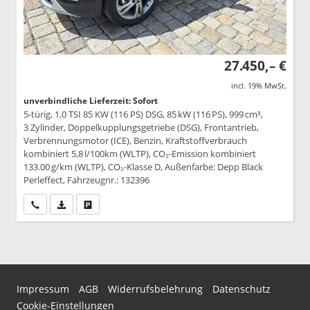
27.450,– €
incl. 19% MwSt.
unverbindliche Lieferzeit: Sofort
5-türig, 1,0 TSI 85 KW (116 PS) DSG, 85 kW (116 PS), 999 cm³,
3 Zylinder, Doppelkupplungsgetriebe (DSG), Frontantrieb,
Verbrennungsmotor (ICE), Benzin, Kraftstoffverbrauch
kombiniert 5,8 l/100km (WLTP), CO₂-Emission kombiniert
133.00 g/km (WLTP), CO₂-Klasse D, Außenfarbe: Depp Black
Perleffect, Fahrzeugnr.: 132396
Wir rufen Sie an
PDF-Datei, Fahrzeugexposé drucken
Drucken, parken oder vergleichen
Impressum
AGB
Widerrufsbelehrung
Datenschutz
Cookie-Einstellungen