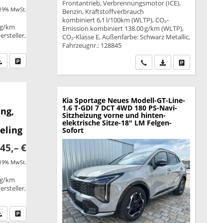
Frontantrieb, Verbrennungsmotor (ICE),
 19% MwSt.
Benzin, Kraftstoffverbrauch
kombiniert 6,1 l/100km (WLTP), CO₂-
 g/km
Emission kombiniert 138.00 g/km (WLTP),
rsteller,
CO₂-Klasse E, Außenfarbe: Schwarz Metallic,
Fahrzeugnr.: 128845
fen Sie an
PDF-Datei, Fahrzeugexposé drucken
Drucken, parken oder vergleichen
Wir rufen Sie an
PDF-Datei, Fahrzeu
Drucken, park
Kia Sportage
Neues Modell-GT-Line-
1.6 T-GDI 7 DCT 4WD 180 PS-Navi-
ng,
Sitzheizung vorne und hinten-
elektrische Sitze-18" LM Felgen-
eling
Sofort
45,– €
 19% MwSt.
 g/km
rsteller,
fen Sie an
PDF-Datei, Fahrzeugexposé drucken
Drucken, parken oder vergleichen