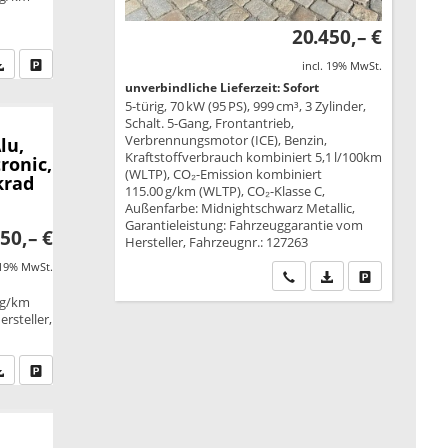
20.450,– €
fen Sie an
PDF-Datei, Fahrzeugexposé drucken
Drucken, parken oder vergleichen
incl. 19% MwSt.
unverbindliche Lieferzeit: Sofort
5-türig, 70 kW (95 PS), 999 cm³, 3 Zylinder,
Schalt. 5-Gang, Frontantrieb,
Verbrennungsmotor (ICE), Benzin,
lu,
Kraftstoffverbrauch kombiniert 5,1 l/100km
ronic,
(WLTP), CO₂-Emission kombiniert
krad
115.00 g/km (WLTP), CO₂-Klasse C,
Außenfarbe: Midnightschwarz Metallic,
Garantieleistung: Fahrzeuggarantie vom
50,– €
Hersteller, Fahrzeugnr.: 127263
 19% MwSt.
Wir rufen Sie an
PDF-Datei, Fahrzeu
Drucken, park
 g/km
rsteller,
fen Sie an
PDF-Datei, Fahrzeugexposé drucken
Drucken, parken oder vergleichen