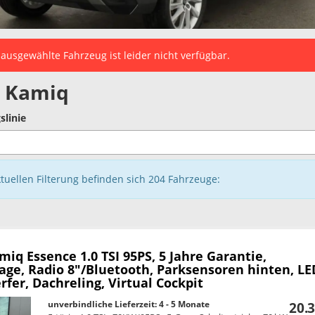
ausgewählte Fahrzeug ist leider nicht verfügbar.
 Kamiq
slinie
ktuellen Filterung befinden sich
204
Fahrzeuge:
amiq
Essence 1.0 TSI 95PS, 5 Jahre Garantie,
age, Radio 8"/Bluetooth, Parksensoren hinten, LE
fer, Dachreling, Virtual Cockpit
unverbindliche Lieferzeit: 4 - 5 Monate
20.3