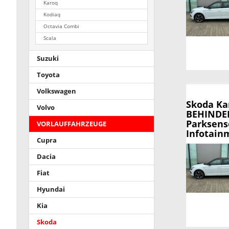
Karoq
Kodiaq
Octavia Combi
Scala
Suzuki
Toyota
Volkswagen
Skoda K
Volvo
BEHINDER
Parksens
VORLAUFFAHRZEUGE
Infotainm
Cupra
Dacia
Fiat
Hyundai
Kia
Skoda