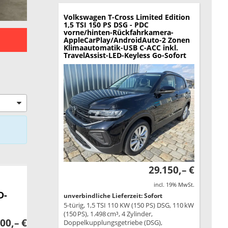
Volkswagen T-Cross
Limited Edition
1,5 TSI 150 PS DSG - PDC
vorne/hinten-Rückfahrkamera-
AppleCarPlay/AndroidAuto-2 Zonen
Klimaautomatik-USB C-ACC inkl.
TravelAssist-LED-Keyless Go-Sofort
29.150,– €
incl. 19% MwSt.
D-
unverbindliche Lieferzeit: Sofort
5-türig, 1,5 TSI 110 KW (150 PS) DSG, 110 kW
(150 PS), 1.498 cm³, 4 Zylinder,
00,– €
Doppelkupplungsgetriebe (DSG),