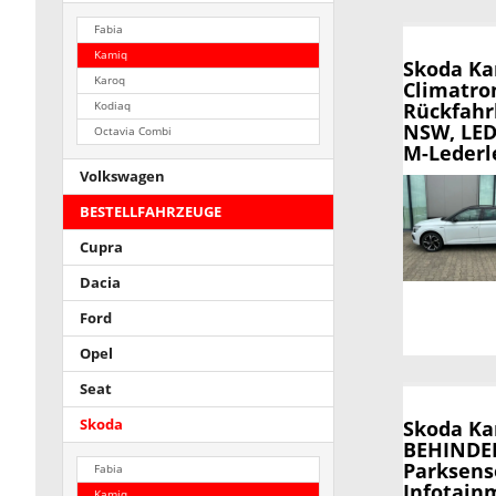
Fabia
Kamiq
Skoda K
Karoq
Climatron
Rückfahr
Kodiaq
NSW, LED-
Octavia Combi
M-Lederl
Volkswagen
BESTELLFAHRZEUGE
Cupra
Dacia
Ford
Opel
Seat
Skoda
Skoda K
BEHINDER
Parksens
Fabia
Infotainm
Kamiq