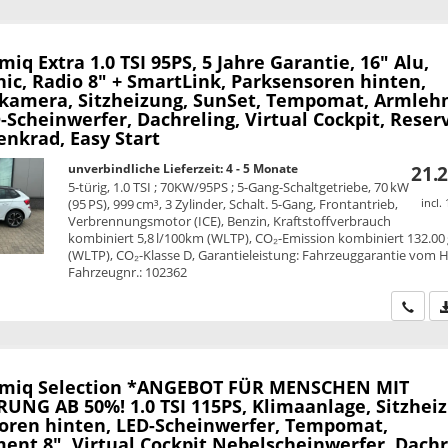
amiq
Extra 1.0 TSI 95PS, 5 Jahre Garantie, 16" Alu,
ic, Radio 8" + SmartLink, Parksensoren hinten,
kamera, Sitzheizung, SunSet, Tempomat, Armleh
Scheinwerfer, Dachreling, Virtual Cockpit, Reser
enkrad, Easy Start
unverbindliche Lieferzeit: 4 - 5 Monate
21.2
5-türig, 1.0 TSI ; 70KW/95PS ; 5-Gang-Schaltgetriebe, 70 kW
(95 PS), 999 cm³, 3 Zylinder, Schalt. 5-Gang, Frontantrieb,
incl.
Verbrennungsmotor (ICE), Benzin, Kraftstoffverbrauch
kombiniert 5,8 l/100km (WLTP), CO₂-Emission kombiniert 132.00
(WLTP), CO₂-Klasse D, Garantieleistung: Fahrzeuggarantie vom He
Fahrzeugnr.: 102362
Wir ru
amiq
Selection *ANGEBOT FÜR MENSCHEN MIT
UNG AB 50%! 1.0 TSI 115PS, Klimaanlage, Sitzheiz
oren hinten, LED-Scheinwerfer, Tempomat,
ent 8", Virtual Cockpit Nebelscheinwerfer, Dachr