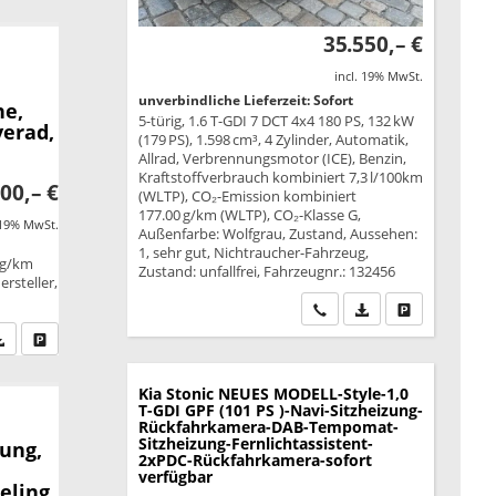
35.550,– €
incl. 19% MwSt.
unverbindliche Lieferzeit: Sofort
ne,
5-türig, 1.6 T-GDI 7 DCT 4x4 180 PS, 132 kW
verad,
(179 PS), 1.598 cm³, 4 Zylinder, Automatik,
Allrad, Verbrennungsmotor (ICE), Benzin,
Kraftstoffverbrauch kombiniert 7,3 l/100km
00,– €
(WLTP), CO₂-Emission kombiniert
177.00 g/km (WLTP), CO₂-Klasse G,
 19% MwSt.
Außenfarbe: Wolfgrau, Zustand, Aussehen:
1, sehr gut, Nichtraucher-Fahrzeug,
 g/km
Zustand: unfallfrei, Fahrzeugnr.: 132456
rsteller,
Wir rufen Sie an
PDF-Datei, Fahrzeu
Drucken, park
fen Sie an
PDF-Datei, Fahrzeugexposé drucken
Drucken, parken oder vergleichen
Kia Stonic
NEUES MODELL-Style-1,0
T-GDI GPF (101 PS )-Navi-Sitzheizung-
Rückfahrkamera-DAB-Tempomat-
Sitzheizung-Fernlichtassistent-
ung,
2xPDC-Rückfahrkamera-sofort
verfügbar
eling