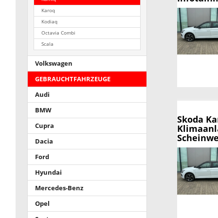
Karoq
Kodiaq
Octavia Combi
Scala
Volkswagen
GEBRAUCHTFAHRZEUGE
Audi
BMW
Skoda K
Cupra
Klimaanl
Scheinwer
Dacia
Ford
Hyundai
Mercedes-Benz
Opel