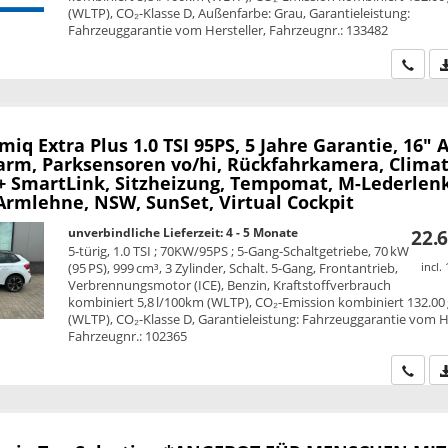
(WLTP), CO₂-Klasse D, Außenfarbe: Grau, Garantieleistung:
Fahrzeuggarantie vom Hersteller, Fahrzeugnr.: 133482
Wir ru
amiq
Extra Plus 1.0 TSI 95PS, 5 Jahre Garantie, 16" A
larm, Parksensoren vo/hi, Rückfahrkamera, Climat
 + SmartLink, Sitzheizung, Tempomat, M-Lederlen
Armlehne, NSW, SunSet, Virtual Cockpit
unverbindliche Lieferzeit: 4 - 5 Monate
22.6
5-türig, 1.0 TSI ; 70KW/95PS ; 5-Gang-Schaltgetriebe, 70 kW
(95 PS), 999 cm³, 3 Zylinder, Schalt. 5-Gang, Frontantrieb,
incl.
Verbrennungsmotor (ICE), Benzin, Kraftstoffverbrauch
kombiniert 5,8 l/100km (WLTP), CO₂-Emission kombiniert 132.00
(WLTP), CO₂-Klasse D, Garantieleistung: Fahrzeuggarantie vom He
Fahrzeugnr.: 102365
Wir ru