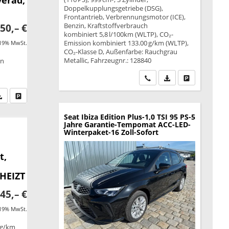
Doppelkupplungsgetriebe (DSG),
Frontantrieb, Verbrennungsmotor (ICE),
Benzin, Kraftstoffverbrauch
50,– €
kombiniert 5,8 l/100km (WLTP), CO₂-
Emission kombiniert 133.00 g/km (WLTP),
 19% MwSt.
CO₂-Klasse D, Außenfarbe: Rauchgrau
Metallic, Fahrzeugnr.: 128840
on
Wir rufen Sie an
PDF-Datei, Fahrzeu
Drucken, park
fen Sie an
PDF-Datei, Fahrzeugexposé drucken
Drucken, parken oder vergleichen
Seat Ibiza
Edition Plus-1,0 TSI 95 PS-5
Jahre Garantie-Tempomat ACC-LED-
Winterpaket-16 Zoll-Sofort
t,
EHEIZT
45,– €
 19% MwSt.
 g/km