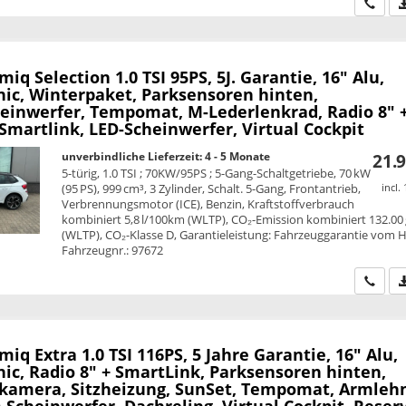
Wir ru
amiq
Selection 1.0 TSI 95PS, 5J. Garantie, 16" Alu,
nic, Winterpaket, Parksensoren hinten,
einwerfer, Tempomat, M-Lederlenkrad, Radio 8" 
Smartlink, LED-Scheinwerfer, Virtual Cockpit
unverbindliche Lieferzeit: 4 - 5 Monate
21.9
5-türig, 1.0 TSI ; 70KW/95PS ; 5-Gang-Schaltgetriebe, 70 kW
(95 PS), 999 cm³, 3 Zylinder, Schalt. 5-Gang, Frontantrieb,
incl.
Verbrennungsmotor (ICE), Benzin, Kraftstoffverbrauch
kombiniert 5,8 l/100km (WLTP), CO₂-Emission kombiniert 132.00
(WLTP), CO₂-Klasse D, Garantieleistung: Fahrzeuggarantie vom He
Fahrzeugnr.: 97672
Wir ru
amiq
Extra 1.0 TSI 116PS, 5 Jahre Garantie, 16" Alu,
ic, Radio 8" + SmartLink, Parksensoren hinten,
kamera, Sitzheizung, SunSet, Tempomat, Armleh
Scheinwerfer, Dachreling, Virtual Cockpit, Reser