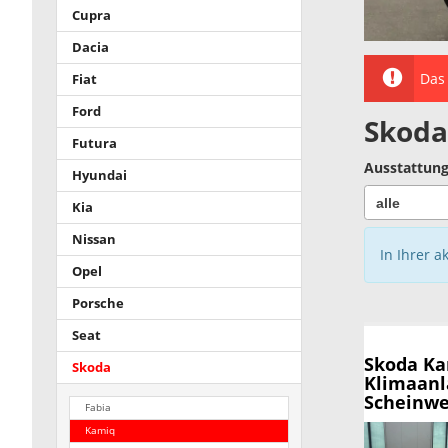
Cupra
Dacia
Das 
Fiat
Ford
Skoda
Futura
Ausstattung
Hyundai
Kia
Nissan
In Ihrer a
Opel
Porsche
Seat
Skoda K
Skoda
Klimaanl
Scheinwer
Fabia
Kamiq