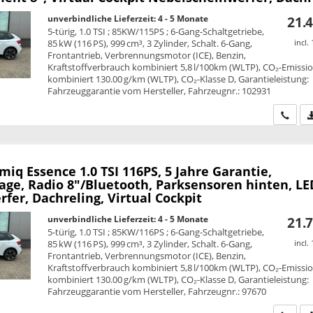
unverbindliche Lieferzeit: 4 - 5 Monate
21.4
5-türig, 1.0 TSI ; 85KW/115PS ; 6-Gang-Schaltgetriebe,
85 kW (116 PS), 999 cm³, 3 Zylinder, Schalt. 6-Gang,
incl.
Frontantrieb, Verbrennungsmotor (ICE), Benzin,
Kraftstoffverbrauch kombiniert 5,8 l/100km (WLTP), CO₂-Emissi
kombiniert 130.00 g/km (WLTP), CO₂-Klasse D, Garantieleistung:
Fahrzeuggarantie vom Hersteller, Fahrzeugnr.: 102931
Wir ru
amiq
Essence 1.0 TSI 116PS, 5 Jahre Garantie,
age, Radio 8"/Bluetooth, Parksensoren hinten, LE
fer, Dachreling, Virtual Cockpit
unverbindliche Lieferzeit: 4 - 5 Monate
21.7
5-türig, 1.0 TSI ; 85KW/116PS ; 6-Gang-Schaltgetriebe,
85 kW (116 PS), 999 cm³, 3 Zylinder, Schalt. 6-Gang,
incl.
Frontantrieb, Verbrennungsmotor (ICE), Benzin,
Kraftstoffverbrauch kombiniert 5,8 l/100km (WLTP), CO₂-Emissi
kombiniert 130.00 g/km (WLTP), CO₂-Klasse D, Garantieleistung:
Fahrzeuggarantie vom Hersteller, Fahrzeugnr.: 97670