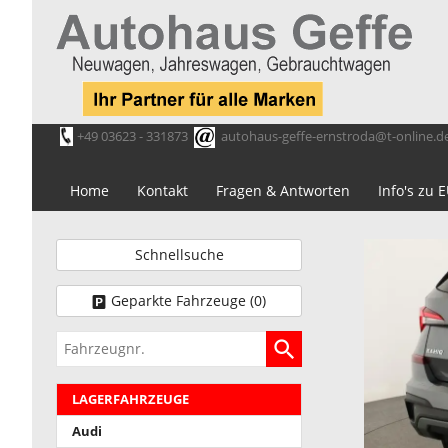
+49 03623 - 331873
autohaus-geffe-ernstroda@t-online.d
Home
Kontakt
Fragen & Antworten
Info's zu
Schnellsuche
Geparkte Fahrzeuge (
0
)
Fahrzeugnr.
LAGERFAHRZEUGE
Audi