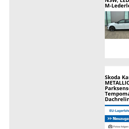
M-Lederl
Skoda K
METALLIC,
Parksens
Tempomat
Dachreli