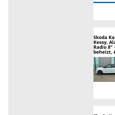
Skoda K
Kessy, A
Radio 8"
beheizt, 