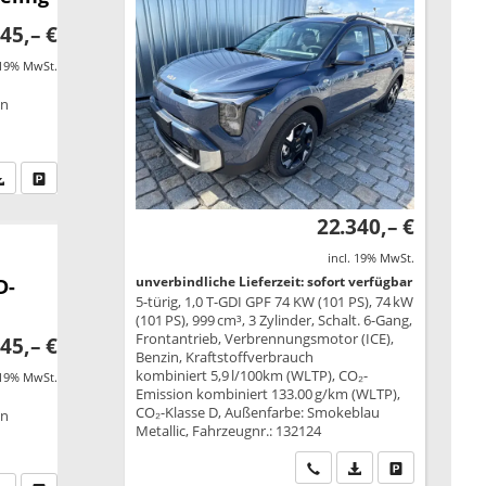
45,– €
 19% MwSt.
on
fen Sie an
PDF-Datei, Fahrzeugexposé drucken
Drucken, parken oder vergleichen
22.340,– €
incl. 19% MwSt.
unverbindliche Lieferzeit: sofort verfügbar
D-
5-türig, 1,0 T-GDI GPF 74 KW (101 PS), 74 kW
(101 PS), 999 cm³, 3 Zylinder, Schalt. 6-Gang,
Frontantrieb, Verbrennungsmotor (ICE),
45,– €
Benzin, Kraftstoffverbrauch
kombiniert 5,9 l/100km (WLTP), CO₂-
 19% MwSt.
Emission kombiniert 133.00 g/km (WLTP),
CO₂-Klasse D, Außenfarbe: Smokeblau
on
Metallic, Fahrzeugnr.: 132124
Wir rufen Sie an
PDF-Datei, Fahrzeu
Drucken, park