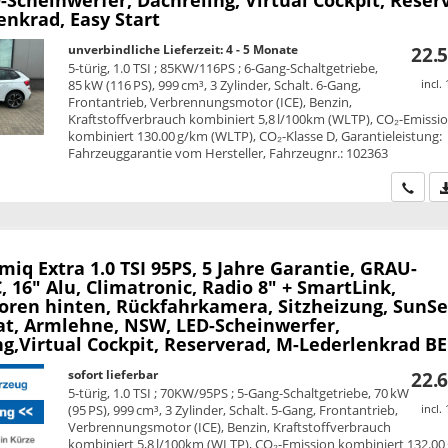
enkrad, Easy Start
unverbindliche Lieferzeit: 4 - 5 Monate
22.5
5-türig, 1.0 TSI ; 85KW/116PS ; 6-Gang-Schaltgetriebe,
85 kW (116 PS), 999 cm³, 3 Zylinder, Schalt. 6-Gang,
incl.
Frontantrieb, Verbrennungsmotor (ICE), Benzin,
Kraftstoffverbrauch kombiniert 5,8 l/100km (WLTP), CO₂-Emissi
kombiniert 130.00 g/km (WLTP), CO₂-Klasse D, Garantieleistung:
Fahrzeuggarantie vom Hersteller, Fahrzeugnr.: 102363
Wir ru
amiq
Extra 1.0 TSI 95PS, 5 Jahre Garantie, GRAU-
 16" Alu, Climatronic, Radio 8" + SmartLink,
oren hinten, Rückfahrkamera, Sitzheizung, SunSe
, Armlehne, NSW, LED-Scheinwerfer,
ng,Virtual Cockpit, Reserverad, M-Lederlenkrad B
sofort lieferbar
22.6
5-türig, 1.0 TSI ; 70KW/95PS ; 5-Gang-Schaltgetriebe, 70 kW
(95 PS), 999 cm³, 3 Zylinder, Schalt. 5-Gang, Frontantrieb,
incl.
Verbrennungsmotor (ICE), Benzin, Kraftstoffverbrauch
kombiniert 5,8 l/100km (WLTP), CO₂-Emission kombiniert 132.00