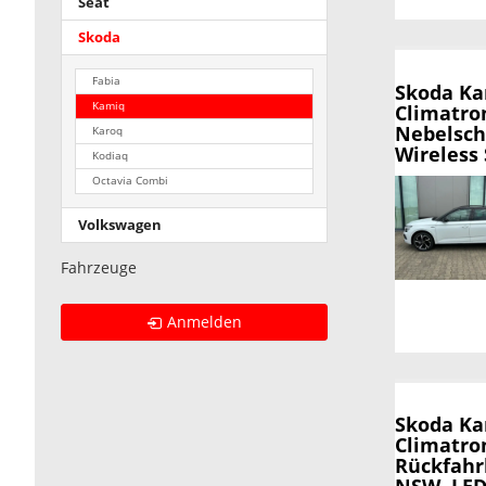
Seat
Skoda
Fabia
Skoda K
Kamiq
Climatro
Nebelsch
Karoq
Wireless 
Kodiaq
Octavia Combi
Volkswagen
Fahrzeuge
Anmelden
Skoda K
Climatron
Rückfahr
NSW, LED-