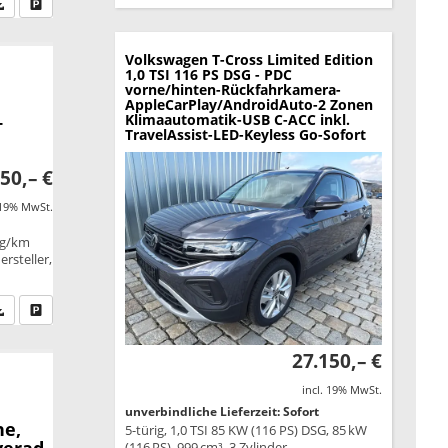
fen Sie an
PDF-Datei, Fahrzeugexposé drucken
Drucken, parken oder vergleichen
Volkswagen T-Cross
Limited Edition
1,0 TSI 116 PS DSG - PDC
vorne/hinten-Rückfahrkamera-
AppleCarPlay/AndroidAuto-2 Zonen
Klimaautomatik-USB C-ACC inkl.
+
TravelAssist-LED-Keyless Go-Sofort
50,– €
 19% MwSt.
 g/km
rsteller,
fen Sie an
PDF-Datei, Fahrzeugexposé drucken
Drucken, parken oder vergleichen
27.150,– €
incl. 19% MwSt.
unverbindliche Lieferzeit: Sofort
ne,
5-türig, 1,0 TSI 85 KW (116 PS) DSG, 85 kW
verad,
(116 PS), 999 cm³, 3 Zylinder,