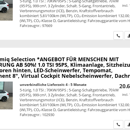
5-türig, 1.0 TSI ; 70KW/95PS ; 5-Gang-Schaltgetriebe, 70 kW
(95 PS), 999 cm³, 3 Zylinder, Schalt. 5-Gang, Frontantrieb,
incl.
Verbrennungsmotor (ICE), Benzin, Kraftstoffverbrauch
kombiniert 5,8 l/100km (WLTP), CO₂-Emission kombiniert 132.00
(WLTP), CO₂-Klasse D, Garantieleistung: Fahrzeuggarantie vom He
Fahrzeugnr.: 97669
Wir ru
amiq
Selection *ANGEBOT FÜR MENSCHEN MIT
UNG AB 50%! 1.0 TSI 95PS, Klimaanlage, Sitzheizu
oren hinten, LED-Scheinwerfer, Tempomat,
ent 8", Virtual Cockpit Nebelscheinwerfer, Dachr
unverbindliche Lieferzeit: 4 - 5 Monate
20.6
5-türig, 1.0 TSI ; 70KW/95PS ; 5-Gang-Schaltgetriebe, 70 kW
(95 PS), 999 cm³, 3 Zylinder, Schalt. 5-Gang, Frontantrieb,
incl.
Verbrennungsmotor (ICE), Benzin, Kraftstoffverbrauch
kombiniert 5,8 l/100km (WLTP), CO₂-Emission kombiniert 132.00
(WLTP), CO₂-Klasse D, Garantieleistung: Fahrzeuggarantie vom He
Fahrzeugnr.: 102930
Wir ru