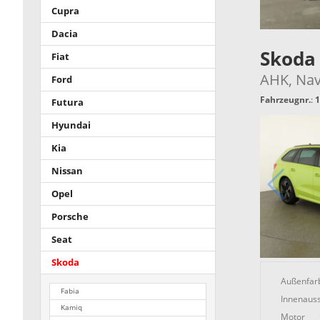
Cupra
Dacia
Skoda
Fiat
AHK, Navi
Ford
Fahrzeugnr.
:
1
Futura
Hyundai
Kia
Nissan
Opel
Porsche
Seat
Skoda
Außenfar
Fabia
Innenauss
Kamiq
Motor