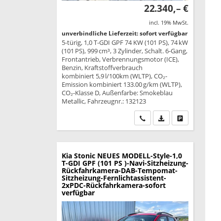
22.340,– €
incl. 19% MwSt.
unverbindliche Lieferzeit: sofort verfügbar
5-türig, 1,0 T-GDI GPF 74 KW (101 PS), 74 kW
(101 PS), 999 cm³, 3 Zylinder, Schalt. 6-Gang,
Frontantrieb, Verbrennungsmotor (ICE),
Benzin, Kraftstoffverbrauch
kombiniert 5,9 l/100km (WLTP), CO₂-
Emission kombiniert 133.00 g/km (WLTP),
CO₂-Klasse D, Außenfarbe: Smokeblau
Metallic, Fahrzeugnr.: 132123
Wir rufen Sie an
PDF-Datei, Fahrzeu
Drucken, park
Kia Stonic
NEUES MODELL-Style-1,0
T-GDI GPF (101 PS )-Navi-Sitzheizung-
Rückfahrkamera-DAB-Tempomat-
Sitzheizung-Fernlichtassistent-
2xPDC-Rückfahrkamera-sofort
verfügbar