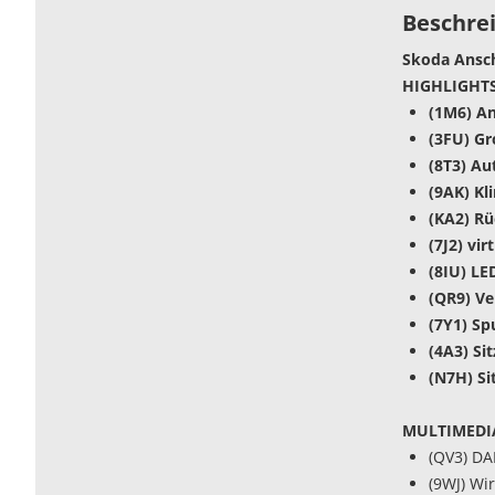
Beschre
Skoda Ansch
HIGHLIGHTS
(1M6) An
(3FU) G
(8T3) Au
(9AK) Kl
(KA2) R
(7J2) vir
(8IU) LE
(QR9) V
(7Y1) Sp
(4A3) Si
(N7H) Si
MULTIMEDI
(QV3) DA
(9WJ) Wi