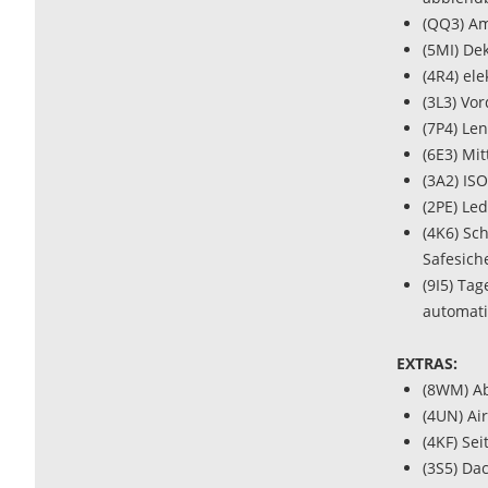
(QQ3) A
(5MI) De
(4R4) el
(3L3) Vo
(7P4) Le
(6E3) Mi
(3A2) IS
(2PE) Le
(4K6) Sc
Safesich
(9I5) Ta
automat
EXTRAS:
(8WM) Ab
(4UN) Ai
(4KF) Se
(3S5) Da