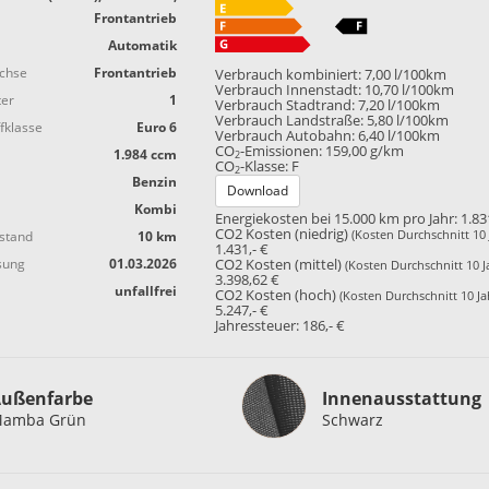
Frontantrieb
Automatik
achse
Frontantrieb
Verbrauch kombiniert:
7,00 l/100km
Verbrauch Innenstadt:
10,70 l/100km
ter
1
Verbrauch Stadtrand:
7,20 l/100km
Verbrauch Landstraße:
5,80 l/100km
fklasse
Euro 6
Verbrauch Autobahn:
6,40 l/100km
CO
-Emissionen:
159,00 g/km
1.984 ccm
2
CO
-Klasse:
F
2
Benzin
Download
Kombi
Energiekosten bei 15.000 km pro Jahr:
1.83
CO2 Kosten (niedrig)
(Kosten Durchschnitt 10 
stand
10 km
1.431,- €
sung
01.03.2026
CO2 Kosten (mittel)
(Kosten Durchschnitt 10 J
3.398,62 €
unfallfrei
CO2 Kosten (hoch)
(Kosten Durchschnitt 10 Ja
5.247,- €
Jahressteuer:
186,- €
Innenausstattung
ußenfarbe
Innenausstattung
amba Grün
Schwarz