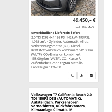
49.450,– €
incl. 19% MwSt.
unverbindliche Lieferzeit: Sofort
2,0 TDI DSG 4x4 193 PS, 142 kW (193 PS),
1.968 cm³, 4 Zylinder, Automatik, Allrad,
Verbrennungsmotor (ICE), Diesel,
Kraftstoffverbrauch kombiniert 6 l/100km
(WLTP), CO₂-Emission kombiniert
158.00 g/km (WLTP), CO₂-Klasse F,
Außenfarbe: Graphitegrau Metallic,
Fahrzeugnr.: 126760
Wir rufen Sie an
PDF-Datei, Fahrzeu
Drucken, park
Volkswagen T7 California
Beach 2.0
TDI 150PS DSG (AUTOMATIK),
Aufstelldach, Parksensoren
vorne/hinten, Rückfahrkamera,
Klimaanlage Climatic, M-