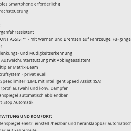
bles Smartphone erforderlich))
rachsteuerung
:
rganfahrassistent
FRONT ASSIST"" - mit Warnen und Bremsen auf Fahrzeuge, Fu~g{ng
er
lenkungs- und Müdigkeitserkennung
t Ausweichunterstützung mit Abbiegeassistent
ltipler Matrix-Beam
rufsystem - privat eCall
 Speedlimiter (LIM), mit Intelligent Speed Assist (ISA)
hrprofilauswahl und konv. Dämpfer
nenspiegel automatisch abblendbar
art-Stop Automatik
TATTUNG UND KOMFORT:
ßenspiegel elektr. einstell-/heizbar und heranklappbar automatisc
ar auf Fahrerseite