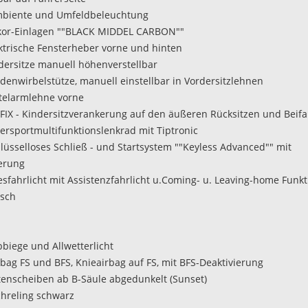
mbiente und Umfeldbeleuchtung
kor-Einlagen ""BLACK MIDDEL CARBON""
ektrische Fensterheber vorne und hinten
rdersitze manuell höhenverstellbar
ndenwirbelstütze, manuell einstellbar in Vordersitzlehnen
ttelarmlehne vorne
OFIX - Kindersitzverankerung auf den äußeren Rücksitzen und Beifa
dersportmultifunktionslenkrad mit Tiptronic
hlüsselloses Schließ - und Startsystem ""Keyless Advanced"" mit
erung
gesfahrlicht mit Assistenzfahrlicht u.Coming- u. Leaving-home Funkt
isch
biege und Allwetterlicht
rbag FS und BFS, Knieairbag auf FS, mit BFS-Deaktivierung
itenscheiben ab B-Säule abgedunkelt (Sunset)
chreling schwarz