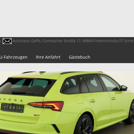
e
Autohaus Geffe, Cumbacher Straße 17, 99894 Friedrichroda OT Erns
 EU-Fahrzeugen
Ihre Anfahrt
Gästebuch