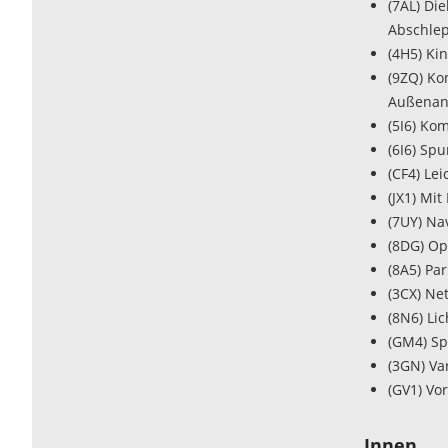
(7AL) Di
Abschle
(4H5) Kin
(9ZQ) Ko
Außenan
(5I6) Ko
(6I6) Sp
(CF4) Lei
(JX1) Mi
(7UY) Na
(8DG) Op
(8A5) Pa
(3CX) Ne
(8N6) Li
(GM4) Sp
(3GN) Va
(GV1) Vo
Innen