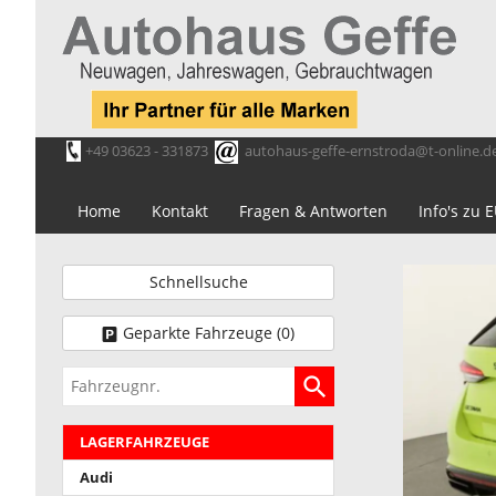
+49 03623 - 331873
autohaus-geffe-ernstroda@t-online.d
Home
Kontakt
Fragen & Antworten
Info's zu
Schnellsuche
Geparkte Fahrzeuge (
0
)
Fahrzeugnr.
LAGERFAHRZEUGE
Audi