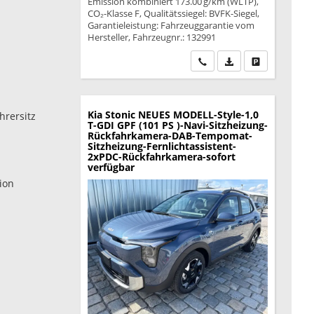
Emission kombiniert 173.00 g/km (WLTP),
CO₂-Klasse F, Qualitätssiegel: BVFK-Siegel,
Garantieleistung: Fahrzeuggarantie vom
Hersteller, Fahrzeugnr.: 132991
Wir rufen Sie an
PDF-Datei, Fahrzeu
Drucken, park
Kia Stonic
NEUES MODELL-Style-1,0
hrersitz
T-GDI GPF (101 PS )-Navi-Sitzheizung-
Rückfahrkamera-DAB-Tempomat-
Sitzheizung-Fernlichtassistent-
2xPDC-Rückfahrkamera-sofort
verfügbar
ion