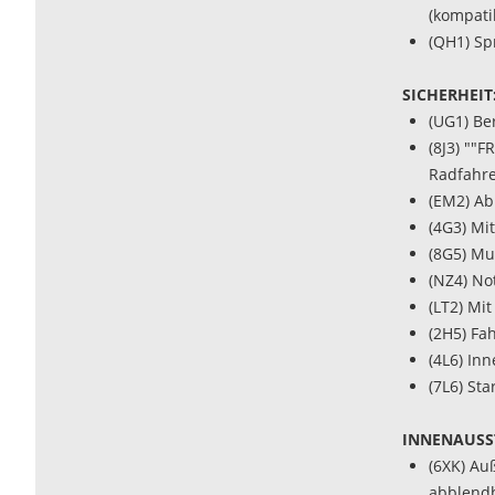
(kompati
(QH1) Sp
SICHERHEIT
(UG1) Be
(8J3) ""
Radfahr
(EM2) Ab
(4G3) Mi
(8G5) Mu
(NZ4) Not
(LT2) Mit
(2H5) Fa
(4L6) In
(7L6) St
INNENAUSS
(6XK) Au
abblendb