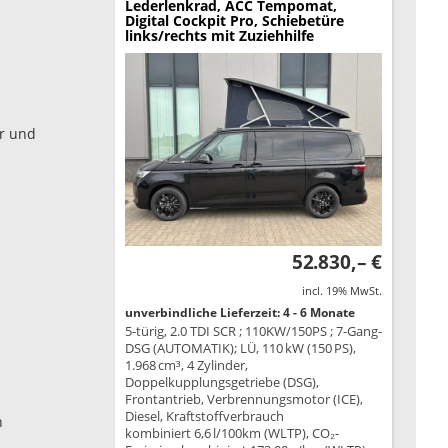
Lederlenkrad, ACC Tempomat,
Digital Cockpit Pro, Schiebetüre
links/rechts mit Zuziehhilfe
er und
52.830,– €
incl. 19% MwSt.
unverbindliche Lieferzeit: 4 - 6 Monate
5-türig, 2.0 TDI SCR ; 110KW/150PS ; 7-Gang-
DSG (AUTOMATIK); LÜ, 110 kW (150 PS),
1.968 cm³, 4 Zylinder,
Doppelkupplungsgetriebe (DSG),
Frontantrieb, Verbrennungsmotor (ICE),
Diesel, Kraftstoffverbrauch
h
kombiniert 6,6 l/100km (WLTP), CO₂-