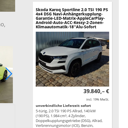
Skoda Karoq
Sportline 2.0 TSI 190 PS
4x4 DSG Navi-Anhängerkupplung-
Garantie-LED-Matrix-AppleCarPlay-
Android-Auto-ACC-Kessy-2-Zonen-
o,
Klimaautomatik-18''Alu-Sofort
39.840,– €
incl. 19% MwSt.
unverbindliche Lieferzeit: sofort
5-türig, 2.0 TSI 190 PS Allrad, 140 kW
(190 PS), 1.984 cm³, 4 Zylinder,
Doppelkupplungsgetriebe (DSG), Allrad,
Verbrennungsmotor (ICE), Benzin,