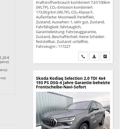
Kraftstoffverbrauch kombiniert 7,6 l/100km
(WLTP), CO₂-Emission kombiniert
173.00 g/km (WLTP), CO₂-Klasse F,
Außenfarbe: Moonweiß Perleffekt,
Zustand, Aussehen: 1, sehr gut, Zustand,
Fahrfähigkeit: fahrtauglich,
Garantieleistung: Fahrzeuggarantie,
Zustand, Beschaffenheit: Keine Schäden
feststellbar, Zustand: unfallfrei,
Fahrzeugnr.: 117227
Wir rufen Sie an
PDF-Datei, Fahrzeu
Drucken, park
1,20 €
:
Jahre)
:
ahre)
:
Skoda Kodiaq
Selection 2,0 TDI 4x4
hre)
193 PS DSG-4 Jahre Garantie-beheizte
Frontscheibe-Navi-Sofort