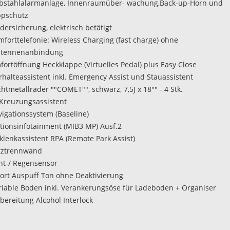
ebstahlalarmanlage, Innenraumüber- wachung,Back-up-Horn und
ppschutz
dersicherung, elektrisch betätigt
mforttelefonie: Wireless Charging (fast charge) ohne
tennenanbindung
mfortöffnung Heckklappe (Virtuelles Pedal) plus Easy Close
urhalteassistent inkl. Emergency Assist und Stauassistent
chtmetallräder ""COMET"", schwarz, 7,5J x 18"" - 4 Stk.
t Kreuzungsassistent
vigationssystem (Baseline)
tionsinfotainment (MIB3 MP) Ausf.2
rklenkassistent RPA (Remote Park Assist)
tztrennwand
cht-/ Regensensor
ort Auspuff Ton ohne Deaktivierung
riable Boden inkl. Verankerungsöse für Ladeboden + Organiser
rbereitung Alcohol Interlock