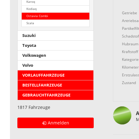
Karoq
Kodiaq
Getriebe
Octavia Combi
Antriebs
Scala
Partikelfil
Suzuki
Schadstof
Hubraum
Toyota
Kraftstoff
Volkswagen
Kategorie
Volvo
Kilometer
Erstzulas
VORLAUFFAHRZEUGE
Zustand
BESTELLFAHRZEUGE
GEBRAUCHTFAHRZEUGE
1817 Fahrzeuge
A
M
Anmelden