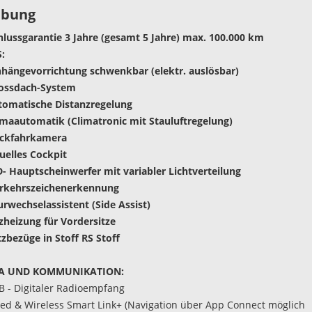
ibung
lussgarantie 3 Jahre (gesamt 5 Jahre) max. 100.000 km
:
hängevorrichtung schwenkbar (elektr. auslösbar)
rossdach-System
tomatische Distanzregelung
imaautomatik (Climatronic mit Stauluftregelung)
ückfahrkamera
tuelles Cockpit
D- Hauptscheinwerfer mit variabler Lichtverteilung
erkehrszeichenerkennung
urwechselassistent (Side Assist)
tzheizung für Vordersitze
tzbezüge in Stoff RS Stoff
A UND KOMMUNIKATION:
B - Digitaler Radioempfang
red & Wireless Smart Link+ (Navigation über App Connect möglich