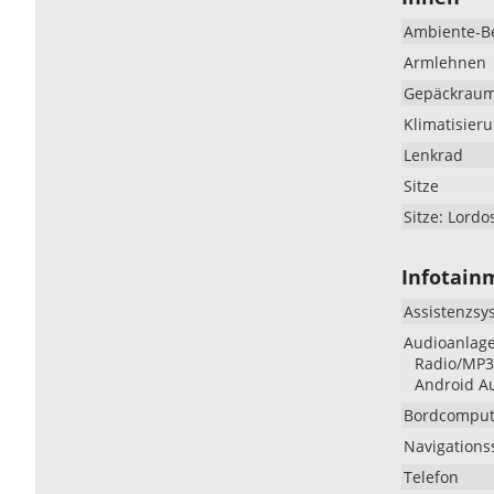
Ambiente-B
Armlehnen
Gepäckrau
Klimatisier
Lenkrad
Sitze
Sitze: Lordo
Infotain
Assistenzsy
Audioanlag
Radio/MP3-
Android Au
Bordcomput
Navigations
Telefon