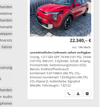
rhanden
rmlehne
rhanden
tomatik
ltwippen
22.340,– €
ahrersitz
Fahrer
incl. 19% MwSt.
unverbindliche Lieferzeit: sofort verfügbar
5-türig, 1,0 T-GDI GPF 74 KW (101 PS), 74 kW
(101 PS), 999 cm³, 3 Zylinder, Schalt. 6-Gang,
Frontantrieb, Verbrennungsmotor (ICE),
euerung
Benzin, Kraftstoffverbrauch
kombiniert 5,9 l/100km (WLTP), CO₂-
Emission kombiniert 133.00 g/km (WLTP),
B,
CO₂-Klasse D, Außenfarbe: Signalrot
Metallic, Fahrzeugnr.: 132122
rhanden
Wir rufen Sie an
PDF-Datei, Fahrzeu
Drucken, park
er Audio
rtphones