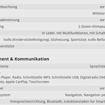
eleuchtung
vo
Mittela
mabtrennung
vo
ung
2-Zonen-Klimaau
in Leder, mit Multifunktionen, mit Scha
Isofix (Kindersitzbefestigung), Sitzheizung, Sportsitze, Isofix Beif
senstütze
ment & Kommunikation
steme
Sprachst
e
Player, Radio, Schnittstelle MP3, Schnittstelle USB, Digitalradio DA
to, Apple CarPlay, Touchscreen
er
vo
system
Navigation, Navigation p
Freisprecheinrichtung, Bluetooth, Induktionsladen für Sma