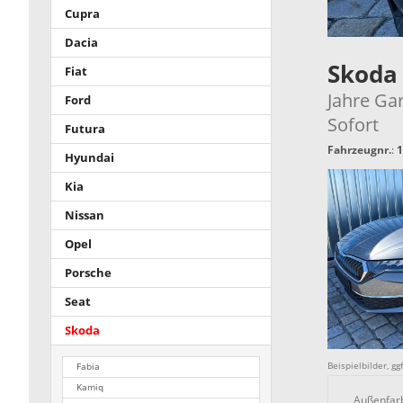
Cupra
Dacia
Skoda
Fiat
Jahre Ga
Ford
Sofort
Futura
Fahrzeugnr.
:
1
Hyundai
Kia
Nissan
Opel
Porsche
Seat
Skoda
Beispielbilder, g
Fabia
Kamiq
Außenfar