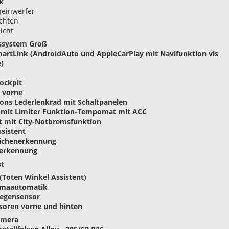
k
heinwerfer
chten
icht
nssystem Groß
martLink (AndroidAuto und AppleCarPlay mit Navifunktion vis
)
Cockpit
g vorne
ions Lederlenkrad mit Schaltpanelen
mit Limiter Funktion
-Tempomat mit ACC
st mit City-Notbremsfunktion
ssistent
eichenerkennung
serkennung
st
 (Toten Winkel Assistent)
limaautomatik
Regensensor
soren vorne und hinten
amera