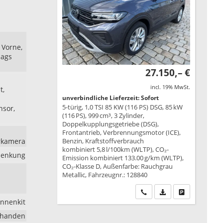
 Vorne,
bags
27.150,– €
incl. 19% MwSt.
t,
unverbindliche Lieferzeit: Sofort
5-türig, 1,0 TSI 85 KW (116 PS) DSG, 85 kW
nsor,
(116 PS), 999 cm³, 3 Zylinder,
Doppelkupplungsgetriebe (DSG),
Frontantrieb, Verbrennungsmotor (ICE),
hrkamera
Benzin, Kraftstoffverbrauch
kombiniert 5,8 l/100km (WLTP), CO₂-
lenkung
Emission kombiniert 133.00 g/km (WLTP),
CO₂-Klasse D, Außenfarbe: Rauchgrau
Metallic, Fahrzeugnr.: 128840
Wir rufen Sie an
PDF-Datei, Fahrzeu
Drucken, park
nnenkit
rhanden