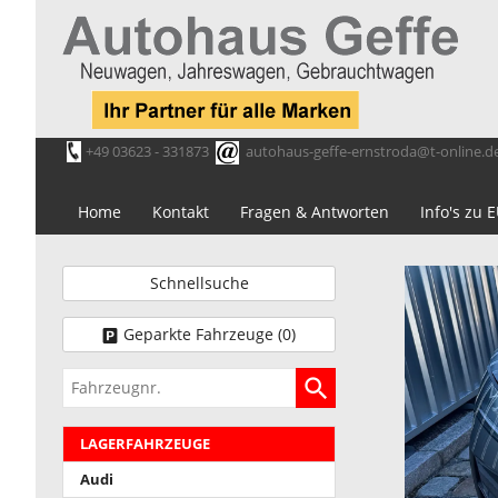
+49 03623 - 331873
autohaus-geffe-ernstroda@t-online.d
Home
Kontakt
Fragen & Antworten
Info's zu
Schnellsuche
Geparkte Fahrzeuge (
0
)
Fahrzeugnr.
LAGERFAHRZEUGE
Audi