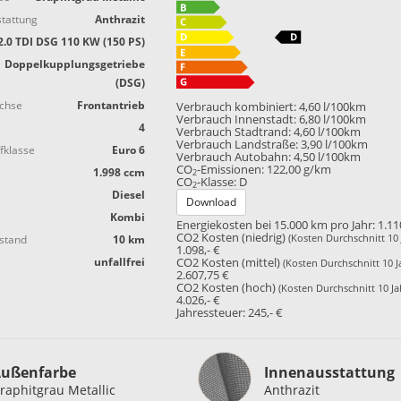
tattung
Anthrazit
2.0 TDI DSG 110 KW (150 PS)
Doppelkupplungsgetriebe
(DSG)
achse
Frontantrieb
Verbrauch kombiniert:
4,60 l/100km
Verbrauch Innenstadt:
6,80 l/100km
4
Verbrauch Stadtrand:
4,60 l/100km
Verbrauch Landstraße:
3,90 l/100km
fklasse
Euro 6
Verbrauch Autobahn:
4,50 l/100km
CO
-Emissionen:
122,00 g/km
1.998 ccm
2
CO
-Klasse:
D
2
Diesel
Download
Kombi
Energiekosten bei 15.000 km pro Jahr:
1.11
CO2 Kosten (niedrig)
(Kosten Durchschnitt 10 
stand
10 km
1.098,- €
unfallfrei
CO2 Kosten (mittel)
(Kosten Durchschnitt 10 J
2.607,75 €
CO2 Kosten (hoch)
(Kosten Durchschnitt 10 Ja
4.026,- €
Jahressteuer:
245,- €
Innenausstattung
ußenfarbe
Innenausstattung
raphitgrau Metallic
Anthrazit