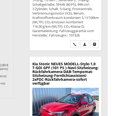
5-türig, 1.0 MPI ; 59KW/80PS ; 5-Gang-
Schaltgetriebe, 59 kW (80 PS), 999 cm³,
3 Zylinder, Schalt. 5-Gang, Frontantrieb,
Verbrennungsmotor (ICE), Benzin,
Kraftstoffverbrauch kombiniert 5,1 l/100km
(WLTP), CO₂-Emission kombiniert
116.00 g/km (WLTP), CO₂-Klasse D,
Garantieleistung: Fahrzeuggarantie vom
Hersteller, Fahrzeugnr.: 107326
Wir rufen Sie an
PDF-Datei, Fahrzeu
Drucken, park
Kia Stonic
NEUES MODELL-Style-1,0
0,90 €
T-GDI GPF (101 PS )-Navi-Sitzheizung-
:
Jahre)
Rückfahrkamera-DAB-Tempomat-
Sitzheizung-Fernlichtassistent-
:
ahre)
2xPDC-Rückfahrkamera-sofort
verfügbar
:
hre)