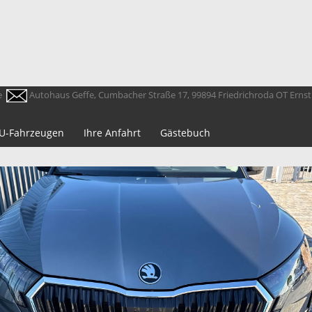
e
Autohaus Geffe, Cumbacher Straße 17, 99894 Friedrichroda OT Erns
 EU-Fahrzeugen
Ihre Anfahrt
Gästebuch