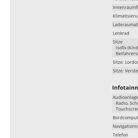
Innenraumfi
Klimatisier
Laderauma
Lenkrad
Sitze
Isofix (Kin
Beifahrers
Sitze: Lordo
Sitze: Verste
Infotain
Audioanlag
Radio, Sch
Touchscre
Bordcomput
Navigations
Telefon