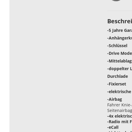
Beschre
-5 Jahre Ga
-Anhängerk
-Schlüssel
-Drive Mode
-Mittelablag
-doppelter
Durchlade
-Fixierset
-elektrisch
-Airbag
Fahrer Knie
Seitenairba
-4x elektri
-Radio mit 
-eCall