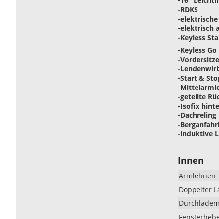
-16" Leichtm
-RDKS
-elektrisch
-elektrisch
-Keyless Sta
-Keyless Go
-Vordersitz
-Lendenwirb
-Start & St
-Mittelarml
-geteilte Rü
-Isofix hint
-Dachreling
-Berganfahr
-induktive 
Innen
Armlehnen
Doppelter 
Durchlademö
Fensterheb