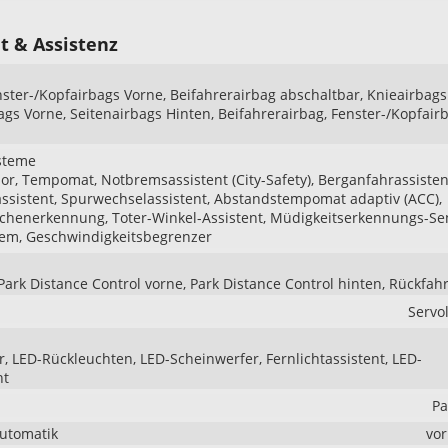
t & Assistenz
nster-/Kopfairbags Vorne, Beifahrerairbag abschaltbar, Knieairbags
ags Vorne, Seitenairbags Hinten, Beifahrerairbag, Fenster-/Kopfair
steme
r, Tempomat, Notbremsassistent (City-Safety), Berganfahrassisten
ssistent, Spurwechselassistent, Abstandstempomat adaptiv (ACC),
chenerkennung, Toter-Winkel-Assistent, Müdigkeitserkennungs-Se
tem, Geschwindigkeitsbegrenzer
Park Distance Control vorne, Park Distance Control hinten, Rückfa
Servo
r, LED-Rückleuchten, LED-Scheinwerfer, Fernlichtassistent, LED-
ht
Pa
Automatik
vo