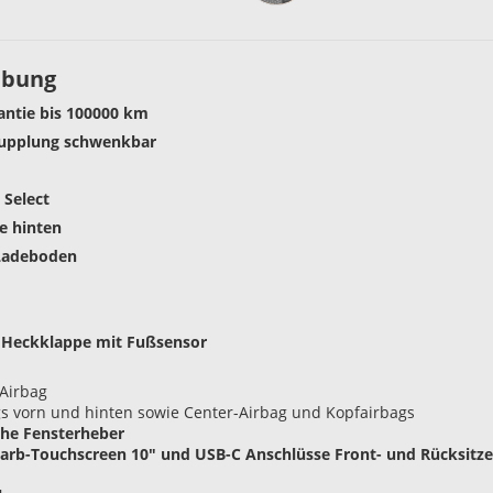
ibung
rantie bis 100000 km
upplung schwenkbar
 Select
e hinten
 Ladeboden
e Heckklappe mit Fußsensor
-Airbag
gs vorn und hinten sowie Center-Airbag und Kopfairbags
sche Fensterheber
Farb-Touchscreen 10" und USB-C Anschlüsse Front- und Rücksitze