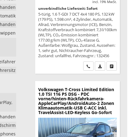
incl. 19% MwSt.
rhanden
unverbindliche Lieferzeit: Sofort
5-türig, 1.6 T-GDI 7 DCT 4x4 180 PS, 132 kW
tomatik
(179 PS), 1.598 cm³, 4 Zylinder, Automatik,
rhanden
Allrad, Verbrennungsmotor (ICE), Benzin,
Kraftstoffverbrauch kombiniert 7,3 l/100km
ltwippen
(WLTP), CO₂-Emission kombiniert
177.00 g/km (WLTP), CO₂-Klasse G,
Außenfarbe: Wolfgrau, Zustand, Aussehen:
1, sehr gut, Nichtraucher-Fahrzeug,
Zustand: unfallfrei, Fahrzeugnr.: 132456
eifahrer
Wir rufen Sie an
PDF-Datei, Fahrzeu
Drucken, park
hrersitz
Volkswagen T-Cross
Limited Edition
1,0 TSI 116 PS DSG - PDC
vorne/hinten-Rückfahrkamera-
arPlay,
AppleCarPlay/AndroidAuto-2 Zonen
Klimaautomatik-USB C-ACC inkl.
TravelAssist-LED-Keyless Go-Sofort
rhanden
ldschirm
rtphones