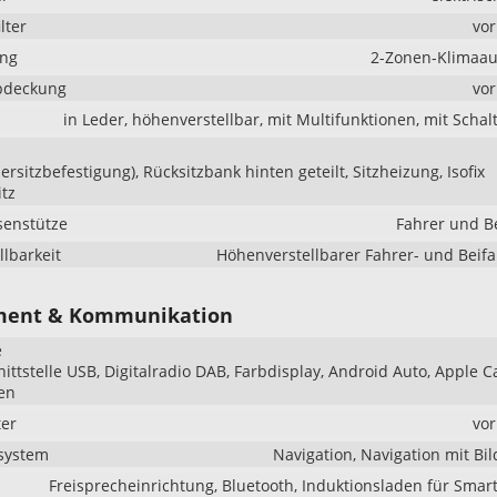
lter
vo
ung
2-Zonen-Klimaau
bdeckung
vo
in Leder, höhenverstellbar, mit Multifunktionen, mit Scha
dersitzbefestigung), Rücksitzbank hinten geteilt, Sitzheizung, Isofix
itz
senstütze
Fahrer und B
llbarkeit
Höhenverstellbarer Fahrer- und Beifa
ment & Kommunikation
e
nittstelle USB, Digitalradio DAB, Farbdisplay, Android Auto, Apple C
en
er
vo
system
Navigation, Navigation mit Bi
Freisprecheinrichtung, Bluetooth, Induktionsladen für Sma