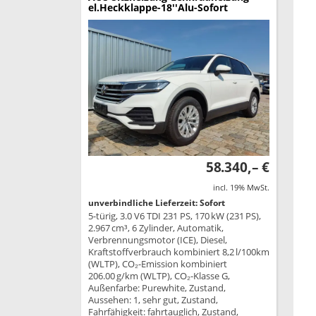
el.Heckklappe-18''Alu-Sofort
58.340,– €
incl. 19% MwSt.
unverbindliche Lieferzeit: Sofort
5-türig, 3.0 V6 TDI 231 PS, 170 kW (231 PS),
2.967 cm³, 6 Zylinder, Automatik,
Verbrennungsmotor (ICE), Diesel,
Kraftstoffverbrauch kombiniert 8,2 l/100km
(WLTP), CO₂-Emission kombiniert
206.00 g/km (WLTP), CO₂-Klasse G,
Außenfarbe: Purewhite, Zustand,
Aussehen: 1, sehr gut, Zustand,
Fahrfähigkeit: fahrtauglich, Zustand,