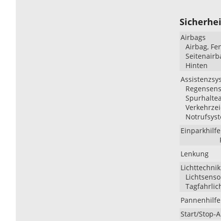
Sicherhei
Airbags
Airbag, Fe
Seitenairb
Hinten
Assistenzsy
Regensenso
Spurhaltea
Verkehrzei
Notrufsys
Einparkhilfe
Lenkung
Lichttechnik
Lichtsenso
Tagfahrlic
Pannenhilfe
Start/Stop-