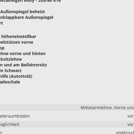
etallfelgen Alloy - 205/60 R16
e Außenspiegel beheizt
 anklappbare Außenspiegel
rt
e höheneinstellbar
elstützen vorne
opp
ehne vorne und hinten
cksitzlehne
en und am Beifahrersitz
 in Schwarz
hilfe (AutoHold)
Ladeschale
Mittelarmlehne, Vorne un
Laderaumboden
vo
glichkeit
vo
er
elektrisc