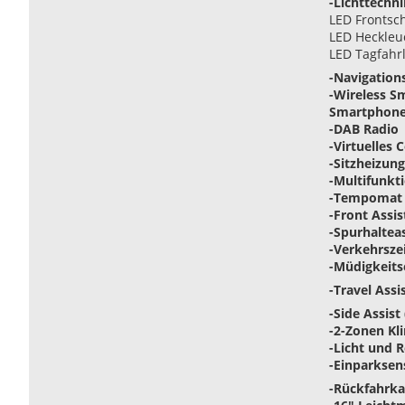
-Lichttechni
LED Frontsc
LED Heckleu
LED Tagfahrl
-Navigatio
-Wireless S
Smartphone
-DAB Radio
-Virtuelles 
-Sitzheizun
-Multifunkt
-Tempomat 
-Front Assi
-Spurhaltea
-Verkehrsz
-Müdigkeit
-Travel Assi
-Side Assist
-2-Zonen K
-Licht und 
-Einparksen
-Rückfahrk