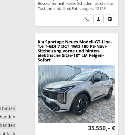
Beschaffenheit: Keine Schäden feststellbar,
Zustand: unfallfrei, Fahrzeugnr.: 121234
Wir rufen Sie an
PDF-Datei, Fahrzeu
Drucken, park
Kia Sportage
Neues Modell-GT-Line-
1.6 T-GDI 7 DCT 4WD 180 PS-Navi-
Sitzheizung vorne und hinten-
elektrische Sitze-18" LM Felgen-
Sofort
d hinten
rhanden
rhanden
35.550,– €
h 4-fach