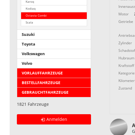
Karoq
Innenauss
Kodiaq
Motor
Octavia Combi
Getriebe
Scala
Suzuki
Antriebs
Zylinder
Toyota
Schadstof
Volkswagen
Hubraum
Volvo
Kraftstoff
Kategorie
VORLAUFFAHRZEUGE
Kilometer
BESTELLFAHRZEUGE
Zustand
GEBRAUCHTFAHRZEUGE
1821 Fahrzeuge
Anmelden
A
G