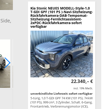
Kia Stonic
NEUES MODELL-Style-1,0
T-GDI GPF (101 PS )-Navi-Sitzheizung-
Rückfahrkamera-DAB-Tempomat-
Sitzheizung-Fernlichtassistent-
 Side,
2xPDC-Rückfahrkamera-sofort
verfügbar
22.340,– €
incl. 19% MwSt.
unverbindliche Lieferzeit: sofort verfügbar
5-türig, 1,0 T-GDI GPF 74 KW (101 PS), 74 kW
(101 PS), 999 cm³, 3 Zylinder, Schalt. 6-Gang,
Frontantrieb, Verbrennungsmotor (ICE),