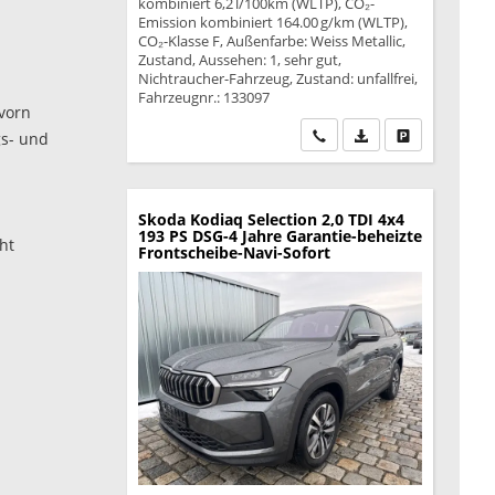
kombiniert 6,2 l/100km (WLTP), CO₂-
Emission kombiniert 164.00 g/km (WLTP),
CO₂-Klasse F, Außenfarbe: Weiss Metallic,
Zustand, Aussehen: 1, sehr gut,
Nichtraucher-Fahrzeug, Zustand: unfallfrei,
Fahrzeugnr.: 133097
vorn
Wir rufen Sie an
PDF-Datei, Fahrzeu
Drucken, park
gs- und
Skoda Kodiaq
Selection 2,0 TDI 4x4
193 PS DSG-4 Jahre Garantie-beheizte
ht
Frontscheibe-Navi-Sofort