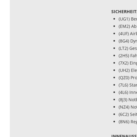
SICHERHEIT
(UG1) Be
(EM2) Ab
(4UF) Ai
(8G4) Dy
(LT2) Ge
(2H5) Fa
(7X2) Ei
(UH2) El
(QZ0) Pr
(7L6) St
(4L6) In
(8J3) No
(NZ4) No
(6C2) Se
(8N6) Re
INNENAUSS