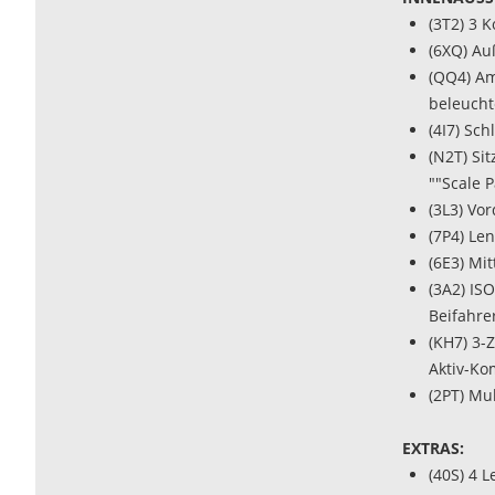
(3T2) 3 
(6XQ) Au
(QQ4) Am
beleucht
(4I7) Sc
(N2T) Si
""Scale 
(3L3) Vo
(7P4) Le
(6E3) Mi
(3A2) IS
Beifahrer
(KH7) 3-
Aktiv-Kom
(2PT) Mu
EXTRAS:
(40S) 4 