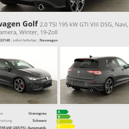
wagen Golf
2.0 TSI 195 kW GTI VIII DSG, Navi,
amera, Winter, 19-Zoll
32148
,
sofort lieferbar
,
Neuwagen
be
Uranograu
tattung
Schwarz
195 kW (265 PS), Automatik,