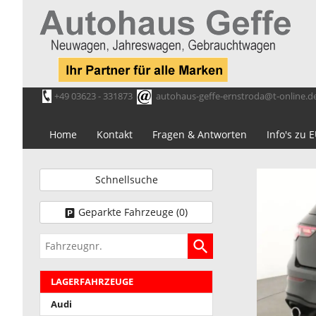
+49 03623 - 331873
autohaus-geffe-ernstroda@t-online.d
Home
Kontakt
Fragen & Antworten
Info's zu
Schnellsuche
Geparkte Fahrzeuge (
0
)
Fahrzeugnr.
LAGERFAHRZEUGE
Audi