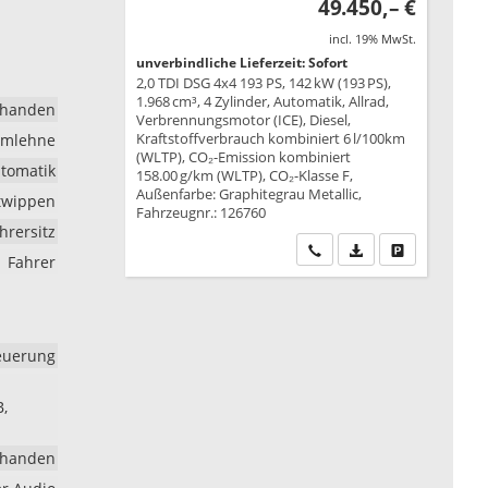
49.450,– €
incl. 19% MwSt.
unverbindliche Lieferzeit: Sofort
2,0 TDI DSG 4x4 193 PS, 142 kW (193 PS),
1.968 cm³, 4 Zylinder, Automatik, Allrad,
rhanden
Verbrennungsmotor (ICE), Diesel,
Kraftstoffverbrauch kombiniert 6 l/100km
rmlehne
(WLTP), CO₂-Emission kombiniert
tomatik
158.00 g/km (WLTP), CO₂-Klasse F,
Außenfarbe: Graphitegrau Metallic,
ltwippen
Fahrzeugnr.: 126760
ahrersitz
Wir rufen Sie an
PDF-Datei, Fahrzeu
Drucken, park
Fahrer
euerung
B,
rhanden