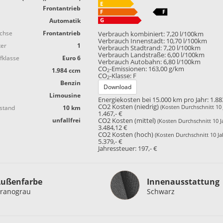
Frontantrieb
Automatik
achse
Frontantrieb
Verbrauch kombiniert:
7,20 l/100km
Verbrauch Innenstadt:
10,70 l/100km
ter
1
Verbrauch Stadtrand:
7,20 l/100km
Verbrauch Landstraße:
6,00 l/100km
fklasse
Euro 6
Verbrauch Autobahn:
6,80 l/100km
CO
-Emissionen:
163,00 g/km
1.984 ccm
2
CO
-Klasse:
F
2
Benzin
Download
Limousine
Energiekosten bei 15.000 km pro Jahr:
1.88
CO2 Kosten (niedrig)
(Kosten Durchschnitt 10 
stand
10 km
1.467,- €
unfallfrei
CO2 Kosten (mittel)
(Kosten Durchschnitt 10 J
3.484,12 €
CO2 Kosten (hoch)
(Kosten Durchschnitt 10 Ja
5.379,- €
Jahressteuer:
197,- €
Innenausstattung
ußenfarbe
Innenausstattung
ranograu
Schwarz