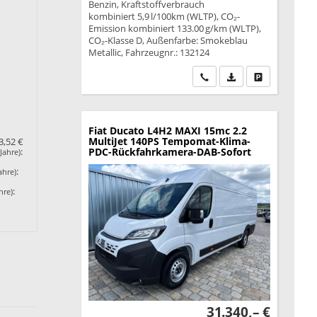
Benzin, Kraftstoffverbrauch
kombiniert 5,9 l/100km (WLTP), CO₂-
Emission kombiniert 133.00 g/km (WLTP),
CO₂-Klasse D, Außenfarbe: Smokeblau
Metallic, Fahrzeugnr.: 132124
Wir rufen Sie an
PDF-Datei, Fahrzeu
Drucken, park
Fiat Ducato
L4H2 MAXI 15mc 2.2
MultiJet 140PS Tempomat-Klima-
3,52 €
PDC-Rückfahrkamera-DAB-Sofort
:
Jahre)
:
ahre)
:
hre)
31.340,– €