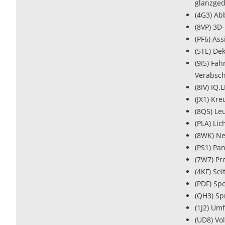
glanzged
(4G3) Ab
(8VP) 3D
(PF6) As
(5TE) De
(9I5) Fa
Verabsch
(8IV) IQ.
(JX1) Kr
(8Q5) Le
(PLA) Lic
(8WK) Ne
(PS1) Pa
(7W7) Pr
(4KF) Se
(PDF) Sp
(QH3) Sp
(1J2) Um
(UD8) Vo