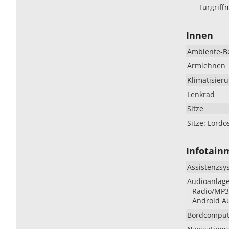
Türgriff
Innen
Ambiente-B
Armlehnen
Klimatisier
Lenkrad
Sitze
Sitze: Lordo
Infotain
Assistenzsy
Audioanlag
Radio/MP3-
Android Au
Bordcomput