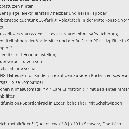
Kopfstützen hinten
ßenspiegel elektr. einstell-/ heizbar und heranklappbar
bientebeleuchtung 30-farbig, Ablagefach in der Mittelkonsole vor
et
hlüsselloses Startsystem ""Keyless Start"" ohne Safe-Sicherung
tzmittelbahnen der Vordersitze und der äußeren Rücksitzplätze in S
Paper""
rdersitze mit Höheneinstellung
ndenwirbelstützen vorn
ttelarmlehne vorne
OFIX-Halteösen für Kindersitze auf den äußeren Rücksitzen sowie 
sitz, i-Size-kompatibel
Zonen Klimaautomatik ""Air Care Climatronic"" mit Bedienteil hint
bifilter
ltifunktions-Sportlenkrad in Leder, beheizbar, mit Schaltwippen
Leichtmetallräder ""Queenstown"" 8 J x 19 in Schwarz, Oberfläche