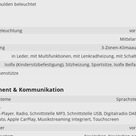
mulden beleuchtet
eleuchtung
vo
Mittela
ung
3-Zonen-Klimaau
in Leder, mit Multifunktionen, mit Lenkradheizung, mit Scha
Isofix (Kindersitzbefestigung), Sitzheizung, Sportsitze, Isofix Beif
senstütze
ment & Kommunikation
steme
Sprachst
e
Player, Radio, Schnittstelle MP3, Schnittstelle USB, Digitalradio DA
to, Apple CarPlay, Musikstreaming integriert, Touchscreen
er
vo