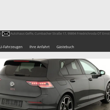
e
Autohaus Geffe, Cumbacher Straße 17, 99894 Friedrichroda OT Erns
 EU-Fahrzeugen
Ihre Anfahrt
Gästebuch