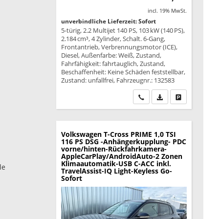
incl. 19% MwSt.
unverbindliche Lieferzeit: Sofort
5-türig, 2.2 Multijet 140 PS, 103 kW (140 PS),
2.184 cm³, 4 Zylinder, Schalt. 6-Gang,
Frontantrieb, Verbrennungsmotor (ICE),
Diesel, Außenfarbe: Weiß, Zustand,
Fahrfähigkeit: fahrtauglich, Zustand,
Beschaffenheit: Keine Schäden feststellbar,
Zustand: unfallfrei, Fahrzeugnr.: 132583
Wir rufen Sie an
PDF-Datei, Fahrzeu
Drucken, park
Volkswagen T-Cross
PRIME 1,0 TSI
116 PS DSG -Anhängerkupplung- PDC
vorne/hinten-Rückfahrkamera-
AppleCarPlay/AndroidAuto-2 Zonen
Klimaautomatik-USB C-ACC inkl.
le
TravelAssist-IQ Light-Keyless Go-
Sofort