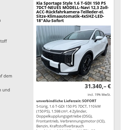
Kia Sportage
Style 1.6 T-GDI 150 PS
7DCT-NEUES MODELL-Navi 12,3 Zoll-
ACC-Rückfahrkamera-Teilleder-el.
Sitze-Klimaautomatik-4xSHZ-LED-
n
18''Alu-Sofort
toff
auf dem
31.340,– €
en und
incl. 19% MwSt.
unverbindliche Lieferzeit: SOFORT
5-türig, 1.6 T-GDI 150 PS 7DCT, 110 kW
(150 PS), 1.598 cm³, 4 Zylinder,
Doppelkupplungsgetriebe (DSG),
Frontantrieb, Verbrennungsmotor (ICE),
Benzin, Kraftstoffverbrauch