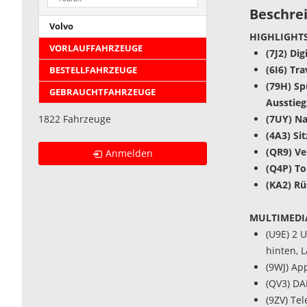
Beschre
Volvo
HIGHLIGHTS
VORLAUFFAHRZEUGE
(7J2) Di
(6I6) Tra
BESTELLFAHRZEUGE
(79H) Sp
GEBRAUCHTFAHRZEUGE
Ausstie
(7UY) N
1822 Fahrzeuge
(4A3) Si
(QR9) V
Anmelden
(Q4P) To
(KA2) R
MULTIMEDI
(U9E) 2 
hinten, 
(9WJ) Ap
(QV3) DA
(9ZV) Tel