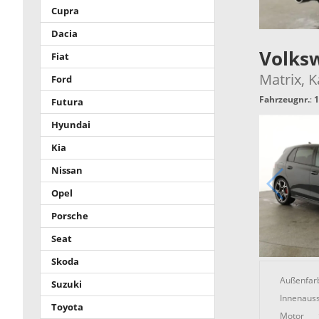
Cupra
Dacia
Volks
Fiat
Matrix, K
Ford
Fahrzeugnr.
:
1
Futura
Hyundai
Kia
Nissan
Opel
Porsche
Seat
Skoda
Außenfar
Suzuki
Innenauss
Toyota
Motor