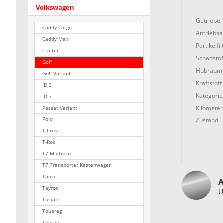
Volkswagen
Getriebe
Caddy Cargo
Antriebs
Caddy Maxi
Partikelfil
Crafter
Schadstof
Golf
Hubraum
Golf Variant
Kraftstoff
ID.3
Kategorie
ID.7
Kilometer
Passat Variant
Zustand
Polo
T-Cross
T-Roc
T7 Multivan
T7 Transporter Kastenwagen
Taigo
A
Tayron
U
Tiguan
Touareg
Touran