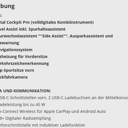
ibung
:
gital Cockpit Pro (volldigitales Kombiinstrument)
vel Assist inkl. Spurhalteassistent
urwechselassistent ""Side Assist"", Ausparkassistent und
gswarnung
avigationssystem
tzheizung für Vordersitze
erkehrszeichenerkennung
p-Sportsitze vorn
ückfahrkamera
A UND KOMMUNIKATION:
USB-C-Schnittstellen vorn, 2 USB-C-Ladebuchsen an der Mittelkonso
Ladeleistung bis zu 45 W
p-Connect Wireless für Apple CarPlay und Android Auto
B+ Digitaler Radioempfang
efonschnittstelle mit induktiver Ladefunktion