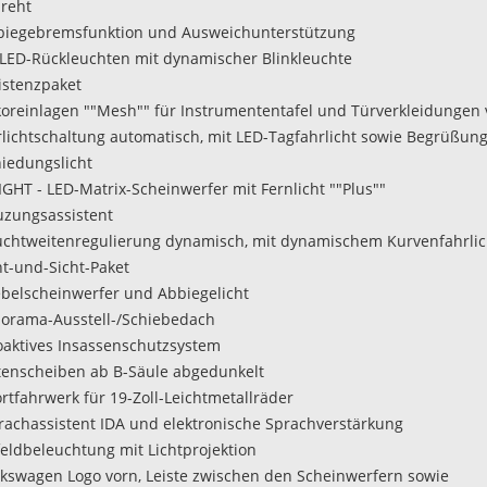
reht
biegebremsfunktion und Ausweichunterstützung
-LED-Rückleuchten mit dynamischer Blinkleuchte
sistenzpaket
koreinlagen ""Mesh"" für Instrumententafel und Türverkleidungen 
hrlichtschaltung automatisch, mit LED-Tagfahrlicht sowie Begrüßun
iedungslicht
LIGHT - LED-Matrix-Scheinwerfer mit Fernlicht ""Plus""
euzungsassistent
uchtweitenregulierung dynamisch, mit dynamischem Kurvenfahrlic
ht-und-Sicht-Paket
belscheinwerfer und Abbiegelicht
norama-Ausstell-/Schiebedach
oaktives Insassenschutzsystem
itenscheiben ab B-Säule abgedunkelt
ortfahrwerk für 19-Zoll-Leichtmetallräder
rachassistent IDA und elektronische Sprachverstärkung
feldbeleuchtung mit Lichtprojektion
lkswagen Logo vorn, Leiste zwischen den Scheinwerfern sowie