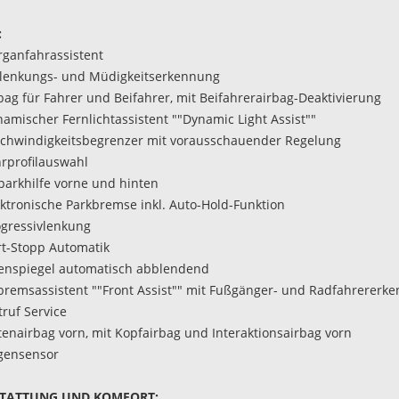
:
rganfahrassistent
lenkungs- und Müdigkeitserkennung
rbag für Fahrer und Beifahrer, mit Beifahrerairbag-Deaktivierung
namischer Fernlichtassistent ""Dynamic Light Assist""
schwindigkeitsbegrenzer mit vorausschauender Regelung
hrprofilauswahl
nparkhilfe vorne und hinten
ektronische Parkbremse inkl. Auto-Hold-Funktion
ogressivlenkung
art-Stopp Automatik
nenspiegel automatisch abblendend
tbremsassistent ""Front Assist"" mit Fußgänger- und Radfahrererk
truf Service
itenairbag vorn, mit Kopfairbag und Interaktionsairbag vorn
gensensor
TATTUNG UND KOMFORT: