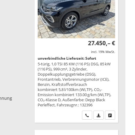
27.450,– €
incl. 19% MwSt.
unverbindliche Lieferzeit: Sofort
5-türig, 1,0 TSI 85 KW (116 PS) DSG, 85 kW
(116 PS), 999 cm³, 3 Zylinder,
Doppelkupplungsgetriebe (DSG),
Frontantrieb, Verbrennungsmotor (ICE),
Benzin, Kraftstoffverbrauch
kombiniert 5,8 l/100km (WLTP), CO₂-
Emission kombiniert 133.00 g/km (WLTP),
ennung
CO₂-Klasse D, Außenfarbe: Depp Black
Perleffect, Fahrzeugnr.: 132396
Wir rufen Sie an
PDF-Datei, Fahrzeu
Drucken, park