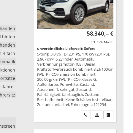
rhanden
58.340,– €
d hinten
incl. 19% MwSt.
rhanden
unverbindliche Lieferzeit: Sofort
h 4-fach
5-türig, 3.0 V6 TDI 231 PS, 170 kW (231 PS),
2.967 cm³, 6 Zylinder, Automatik,
tomatik
Verbrennungsmotor (ICE), Diesel,
Kraftstoffverbrauch kombiniert 8,2 l/100km
nktionen
(WLTP), CO₂-Emission kombiniert
portsitze
206.00 g/km (WLTP), CO₂-Klasse G,
Außenfarbe: Purewhite, Zustand,
eifahrer
Aussehen: 1, sehr gut, Zustand,
Fahrfähigkeit: fahrtauglich, Zustand,
hrersitz
Beschaffenheit: Keine Schäden feststellbar,
Zustand: unfallfrei, Fahrzeugnr.: 121234
Wir rufen Sie an
PDF-Datei, Fahrzeu
Drucken, park
chscreen