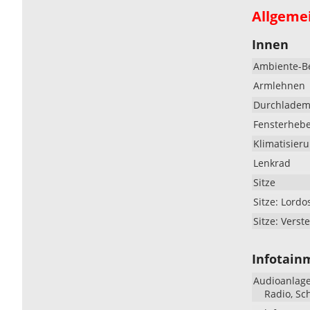
Allgeme
Innen
Ambiente-B
Armlehnen
Durchlademö
Fensterheb
Klimatisier
Lenkrad
Sitze
Sitze: Lordo
Sitze: Verste
Infotain
Audioanlag
Radio, Sc