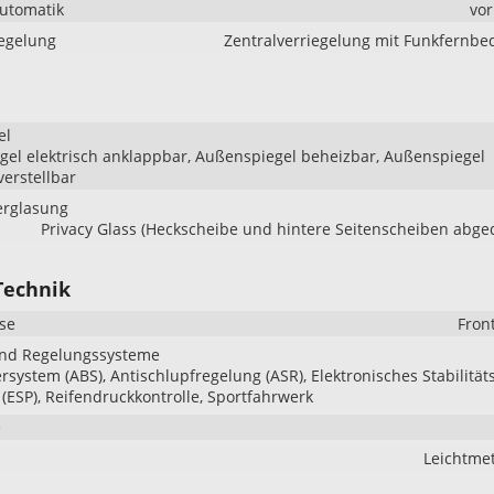
Automatik
vo
iegelung
Zentralverriegelung mit Funkfernb
el
el elektrisch anklappbar, Außenspiegel beheizbar, Außenspiegel
verstellbar
erglasung
Privacy Glass (Heckscheibe und hintere Seitenscheiben abge
Technik
se
Fron
und Regelungssysteme
ersystem (ABS), Antischlupfregelung (ASR), Elektronisches Stabilität
ESP), Reifendruckkontrolle, Sportfahrwerk
e
Leichtmet