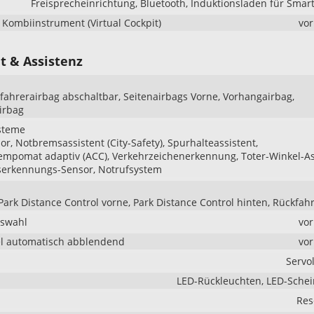
Freisprecheinrichtung, Bluetooth, Induktionsladen für Sma
s Kombiinstrument (Virtual Cockpit)
vo
t & Assistenz
ifahrerairbag abschaltbar, Seitenairbags Vorne, Vorhangairbag,
irbag
steme
r, Notbremsassistent (City-Safety), Spurhalteassistent,
mpomat adaptiv (ACC), Verkehrzeichenerkennung, Toter-Winkel-As
serkennungs-Sensor, Notrufsystem
Park Distance Control vorne, Park Distance Control hinten, Rückfa
uswahl
vo
l automatisch abblendend
vo
Servo
LED-Rückleuchten, LED-Sche
Res