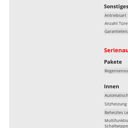
Sonstige
Antriebsart
Anzahl Tür
Garantielei
Seriena
Pakete
Regensenso
Innen
Automatisch
Sitzheizung 
Beheiztes Le
Multifunkti
Schaltwippe