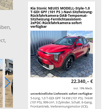
Kia Stonic
NEUES MODELL-Style-1,0
T-GDI GPF (101 PS )-Navi-Sitzheizung-
Rückfahrkamera-DAB-Tempomat-
Sitzheizung-Fernlichtassistent-
2xPDC-Rückfahrkamera-sofort
iben,
verfügbar
ct,
22.340,– €
incl. 19% MwSt.
unverbindliche Lieferzeit: sofort verfügbar
5-türig, 1,0 T-GDI GPF 74 KW (101 PS), 74 kW
(101 PS), 999 cm³, 3 Zylinder, Schalt. 6-Gang,
Frontantrieb, Verbrennungsmotor (ICE),