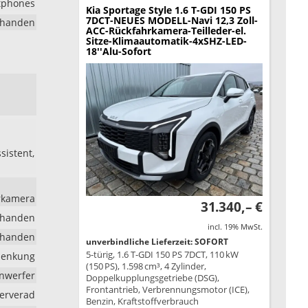
rtphones
Kia Sportage
Style 1.6 T-GDI 150 PS
7DCT-NEUES MODELL-Navi 12,3 Zoll-
rhanden
ACC-Rückfahrkamera-Teilleder-el.
Sitze-Klimaautomatik-4xSHZ-LED-
18''Alu-Sofort
sistent,
hrkamera
31.340,– €
rhanden
incl. 19% MwSt.
rhanden
unverbindliche Lieferzeit: SOFORT
5-türig, 1.6 T-GDI 150 PS 7DCT, 110 kW
lenkung
(150 PS), 1.598 cm³, 4 Zylinder,
inwerfer
Doppelkupplungsgetriebe (DSG),
Frontantrieb, Verbrennungsmotor (ICE),
erverad
Benzin, Kraftstoffverbrauch