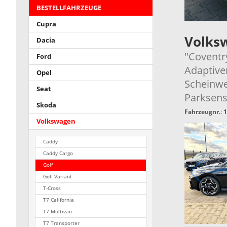
BESTELLFAHRZEUGE
Cupra
Volks
Dacia
"Coventr
Ford
Adaptive
Opel
Scheinwe
Seat
Parksens
Skoda
Fahrzeugnr.
:
1
Volkswagen
Caddy
Caddy Cargo
Golf
Golf Variant
T-Cross
T7 California
T7 Multivan
T7 Transporter