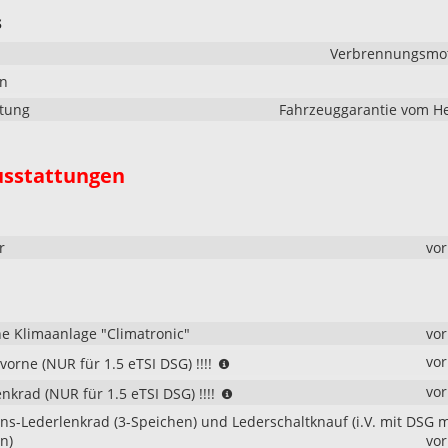
s
Verbrennungsmoto
en
stung
Fahrzeuggarantie vom He
usstattungen
r
vo
e Klimaanlage "Climatronic"
vo
(NUR
vo
vorne (NUR für 1.5 eTSI DSG) !!!!
für
(NUR
vo
nkrad (NUR für 1.5 eTSI DSG) !!!!
1.5
für
eTSI
ons-Lederlenkrad (3-Speichen) und Lederschaltknauf (i.V. mit DSG m
1.5
DSG)
n)
vo