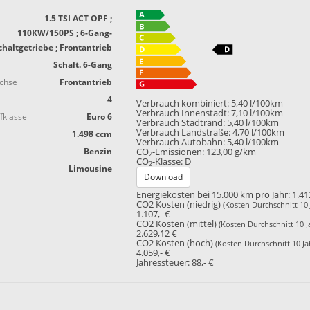
1.5 TSI ACT OPF ;
110KW/150PS ; 6-Gang-
chaltgetriebe ; Frontantrieb
Schalt. 6-Gang
achse
Frontantrieb
4
Verbrauch kombiniert:
5,40 l/100km
Verbrauch Innenstadt:
7,10 l/100km
fklasse
Euro 6
Verbrauch Stadtrand:
5,40 l/100km
Verbrauch Landstraße:
4,70 l/100km
1.498 ccm
Verbrauch Autobahn:
5,40 l/100km
Benzin
CO
-Emissionen:
123,00 g/km
2
CO
-Klasse:
D
2
Limousine
Download
Energiekosten bei 15.000 km pro Jahr:
1.41
CO2 Kosten (niedrig)
(Kosten Durchschnitt 10 
1.107,- €
CO2 Kosten (mittel)
(Kosten Durchschnitt 10 J
2.629,12 €
CO2 Kosten (hoch)
(Kosten Durchschnitt 10 Ja
4.059,- €
Jahressteuer:
88,- €