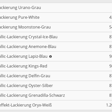
ackierung Urano-Grau
ackierung Pure-White
4
ackierung Moonstone-Grau
5
llic-Lackierung Crystal-Ice-Blau
8
llic-Lackierung Anemone-Blau
8
llic-Lackierung Lapiz-Blau
9
llic-Lackierung Kings-Red
9
llic-Lackierung Delfin-Grau
8
llic-Lackierung Oyster-Silber
8
llic-Lackierung Grenadilla-Schwarz
8
effekt-Lackierung Oryx-Weiß
1.2