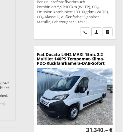
Benzin, Kraftstoffverbrauch
kombiniert 5,9 l/100km (WLTP), CO₂-
Emission kombiniert 133.00 g/km (WLTP),
CO₂-Klasse D, Außenfarbe: Signalrot
Metallic, Fahrzeugnr.: 132122
Wir rufen Sie an
PDF-Datei, Fahrzeu
Drucken, park
Fiat Ducato
L4H2 MAXI 15mc 2.2
MultiJet 140PS Tempomat-Klima-
PDC-Rückfahrkamera-DAB-Sofort
2,64 €
:
Jahre)
:
ahre)
:
hre)
31.340,– €