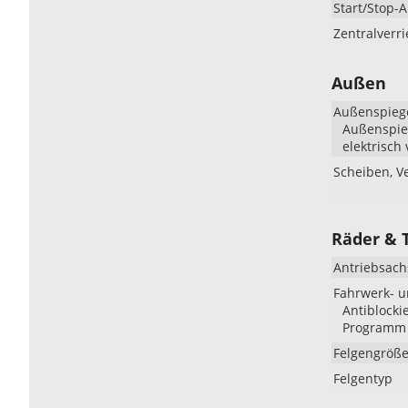
Start/Stop-
Zentralverr
Außen
Außenspieg
Außenspieg
elektrisch 
Scheiben, V
Räder & 
Antriebsach
Fahrwerk- 
Antiblocki
Programm (
Felgengröß
Felgentyp