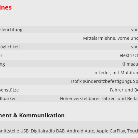
ines
eleuchtung
vo
Mittelarmlehne, Vorne un
glichkeit
vo
er
elektrisc
ung
Klimaau
in Leder, mit Multifu
Isofix (Kindersitzbefestigung), S
senstütze
Fahrer und B
llbarkeit
Höhenverstellbarer Fahrer- und Beifa
ment & Kommunikation
e
hnittstelle USB, Digitalradio DAB, Android Auto, Apple CarPlay, Tou