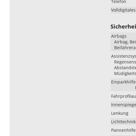
Telefon
Volldigitale
Sicherhei
Airbags
Airbag, Be
Beifahrera
Assistenzsy
Regensenso
Abstandste
Müdigkeit
Einparkhilfe
Fahrprofila
Innenspiege
Lenkung
Lichttechnik
Pannenhilfe