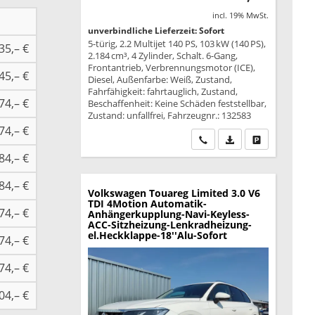
incl. 19% MwSt.
unverbindliche Lieferzeit: Sofort
5-türig, 2.2 Multijet 140 PS, 103 kW (140 PS),
35,– €
2.184 cm³, 4 Zylinder, Schalt. 6-Gang,
Frontantrieb, Verbrennungsmotor (ICE),
45,– €
Diesel, Außenfarbe: Weiß, Zustand,
Fahrfähigkeit: fahrtauglich, Zustand,
74,– €
Beschaffenheit: Keine Schäden feststellbar,
Zustand: unfallfrei, Fahrzeugnr.: 132583
74,– €
Wir rufen Sie an
PDF-Datei, Fahrzeu
Drucken, park
84,– €
84,– €
Volkswagen Touareg
Limited 3.0 V6
TDI 4Motion Automatik-
74,– €
Anhängerkupplung-Navi-Keyless-
ACC-Sitzheizung-Lenkradheizung-
el.Heckklappe-18''Alu-Sofort
74,– €
74,– €
04,– €