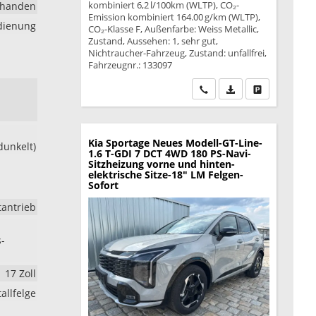
kombiniert 6,2 l/100km (WLTP), CO₂-
rhanden
Emission kombiniert 164.00 g/km (WLTP),
edienung
CO₂-Klasse F, Außenfarbe: Weiss Metallic,
Zustand, Aussehen: 1, sehr gut,
Nichtraucher-Fahrzeug, Zustand: unfallfrei,
Fahrzeugnr.: 133097
Wir rufen Sie an
PDF-Datei, Fahrzeu
Drucken, park
Kia Sportage
Neues Modell-GT-Line-
dunkelt)
1.6 T-GDI 7 DCT 4WD 180 PS-Navi-
Sitzheizung vorne und hinten-
elektrische Sitze-18" LM Felgen-
Sofort
tantrieb
s-
17 Zoll
allfelge