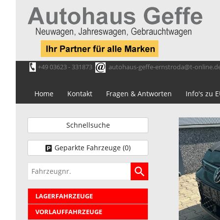
+49 03623 - 331873
autohaus-geffe-ernstroda@t-online.d
Home
Kontakt
Fragen & Antworten
Info's zu
Schnellsuche
Geparkte Fahrzeuge (
0
)
Fahrzeugnr.
LAGERFAHRZEUGE
VORLAUFFAHRZEUGE