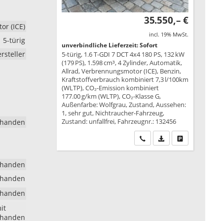
35.550,– €
r (ICE)
incl. 19% MwSt.
5-türig
unverbindliche Lieferzeit: Sofort
rsteller
5-türig, 1.6 T-GDI 7 DCT 4x4 180 PS, 132 kW
(179 PS), 1.598 cm³, 4 Zylinder, Automatik,
Allrad, Verbrennungsmotor (ICE), Benzin,
Kraftstoffverbrauch kombiniert 7,3 l/100km
(WLTP), CO₂-Emission kombiniert
177.00 g/km (WLTP), CO₂-Klasse G,
Außenfarbe: Wolfgrau, Zustand, Aussehen:
1, sehr gut, Nichtraucher-Fahrzeug,
Zustand: unfallfrei, Fahrzeugnr.: 132456
rhanden
Wir rufen Sie an
PDF-Datei, Fahrzeu
Drucken, park
rhanden
rhanden
rhanden
it
rhanden