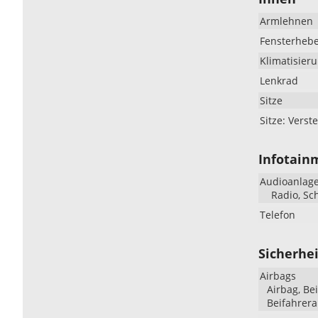
Armlehnen
Fensterheb
Klimatisier
Lenkrad
Sitze
Sitze: Verste
Infotain
Audioanlag
Radio, Sc
Telefon
Sicherhei
Airbags
Airbag, Be
Beifahrera