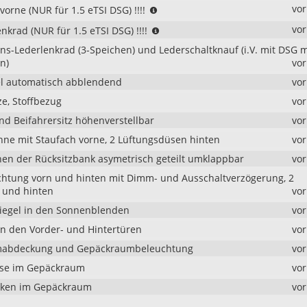
(NUR
vo
vorne (NUR für 1.5 eTSI DSG) !!!!
für
(NUR
vo
nkrad (NUR für 1.5 eTSI DSG) !!!!
1.5
für
eTSI
ons-Lederlenkrad (3-Speichen) und Lederschaltknauf (i.V. mit DSG m
1.5
DSG)
n)
vo
eTSI
!!!!
DSG)
l automatisch abblendend
vo
!!!!
ze, Stoffbezug
vo
nd Beifahrersitz höhenverstellbar
vo
hne mit Staufach vorne, 2 Lüftungsdüsen hinten
vo
nen der Rücksitzbank asymetrisch geteilt umklappbar
vo
htung vorn und hinten mit Dimm- und Ausschaltverzögerung, 2
 und hinten
vo
iegel in den Sonnenblenden
vo
n den Vorder- und Hintertüren
vo
abdeckung und Gepäckraumbeleuchtung
vo
ose im Gepäckraum
vo
ken im Gepäckraum
vo