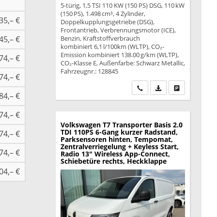
5-türig, 1,5 TSI 110 KW (150 PS) DSG, 110 kW
(150 PS), 1.498 cm³, 4 Zylinder,
35,– €
Doppelkupplungsgetriebe (DSG),
Frontantrieb, Verbrennungsmotor (ICE),
45,– €
Benzin, Kraftstoffverbrauch
kombiniert 6,1 l/100km (WLTP), CO₂-
Emission kombiniert 138.00 g/km (WLTP),
74,– €
CO₂-Klasse E, Außenfarbe: Schwarz Metallic,
Fahrzeugnr.: 128845
74,– €
Wir rufen Sie an
PDF-Datei, Fahrzeu
Drucken, park
84,– €
74,– €
Volkswagen T7 Transporter
Basis 2.0
TDI 110PS 6-Gang kurzer Radstand,
74,– €
Parksensoren hinten, Tempomat,
Zentralverriegelung + Keyless Start,
74,– €
Radio 13" Wireless App-Connect,
Schiebetüre rechts, Heckklappe
04,– €