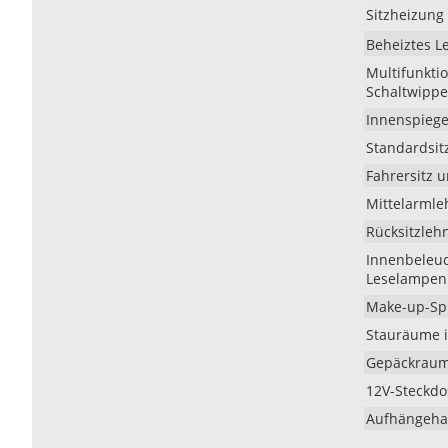
Sitzheizung 
Beheiztes Le
Multifunkti
Schaltwippe
Innenspiege
Standardsit
Fahrersitz u
Mittelarmle
Rücksitzleh
Innenbeleuc
Leselampen
Make-up-Sp
Stauräume i
Gepäckraum
12V-Steckd
Aufhängeha