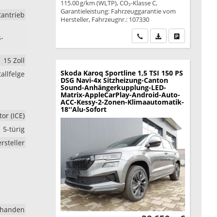
115.00 g/km (WLTP), CO₂-Klasse C,
Garantieleistung: Fahrzeuggarantie vom
tantrieb
Hersteller, Fahrzeugnr.: 107330
Wir rufen Sie an
PDF-Datei, Fahrzeu
Drucken, park
s-
15 Zoll
Skoda Karoq
Sportline 1,5 TSI 150 PS
allfelge
DSG Navi-4x Sitzheizung-Canton
Sound-Anhängerkupplung-LED-
Matrix-AppleCarPlay-Android-Auto-
ACC-Kessy-2-Zonen-Klimaautomatik-
18''Alu-Sofort
r (ICE)
5-türig
rsteller
rhanden