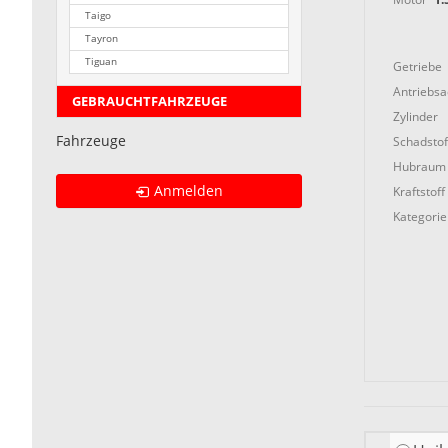
Taigo
Tayron
Tiguan
Getriebe
Antriebs
GEBRAUCHTFAHRZEUGE
Zylinder
Fahrzeuge
Schadstof
Hubraum
Anmelden
Kraftstoff
Kategorie