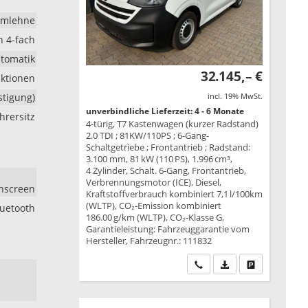
rmlehne
h 4-fach
tomatik
32.145,– €
nktionen
stigung)
incl. 19% MwSt.
unverbindliche Lieferzeit: 4 - 6 Monate
hrersitz
4-türig, T7 Kastenwagen (kurzer Radstand)
2.0 TDI ; 81KW/110PS ; 6-Gang-
Schaltgetriebe ; Frontantrieb ; Radstand:
3.100 mm, 81 kW (110 PS), 1.996 cm³,
4 Zylinder, Schalt. 6-Gang, Frontantrieb,
Verbrennungsmotor (ICE), Diesel,
chscreen
Kraftstoffverbrauch kombiniert 7,1 l/100km
(WLTP), CO₂-Emission kombiniert
luetooth
186.00 g/km (WLTP), CO₂-Klasse G,
Garantieleistung: Fahrzeuggarantie vom
Hersteller, Fahrzeugnr.: 111832
Wir rufen Sie an
PDF-Datei, Fahrzeu
Drucken, park