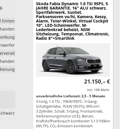
Skoda Fabia
Dynamic 1.0 TSI 95PS, 5
g,
JAHRE GARANTIE, 16" ALU schwarz,
Sportfahrwerk, SunSet,
Parksensoren vo/hi, Kamera, Kessy,
l hinten
Alarm, Toter-Winkel, Virtual Cockpit
10", LED-Scheinwerfer, M-
rhanden
Lederlenkrad beheizt, NSW
Sitzheizung, Tempomat, Climatronic,
lenkung
Radio 8"+Smartlink
inwerfer
erverad
rhanden
edienung
21.150,– €
incl. 19% MwSt.
unverbindliche Lieferzeit: 3,5 - 5 Monate
5-türig, 1.0 TSI ; 70kW/95PS ; 5-Gang-
Schaltgetriebe, 70 kW (95 PS), 999 cm³,
3 Zylinder, Schalt. 5-Gang, Frontantrieb,
 Schwarz
Verbrennungsmotor (ICE), Benzin,
Kraftstoffverbrauch kombiniert 5,1 l/100km
(WLTP), CO₂-Emission kombiniert