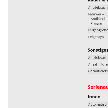
Antriebsach
Fahrwerk- 
Antiblocki
Programm (
Felgengröß
Felgentyp
Sonstige
Antriebsart
Anzahl Tür
Garantielei
Seriena
Innen
Automatisch