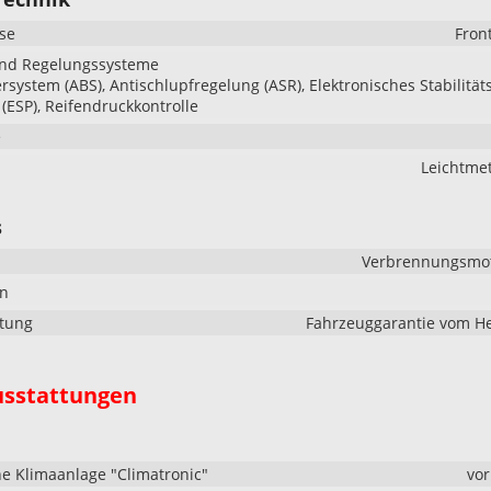
se
Fron
und Regelungssysteme
ersystem (ABS), Antischlupfregelung (ASR), Elektronisches Stabilität
ESP), Reifendruckkontrolle
e
Leichtmet
s
Verbrennungsmoto
en
stung
Fahrzeuggarantie vom He
usstattungen
e Klimaanlage "Climatronic"
vo