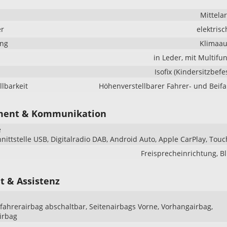
Mittela
er
elektrisc
ung
Klimaau
in Leder, mit Multifu
Isofix (Kindersitzbefe
llbarkeit
Höhenverstellbarer Fahrer- und Beifa
ment & Kommunikation
e
hnittstelle USB, Digitalradio DAB, Android Auto, Apple CarPlay, Tou
Freisprecheinrichtung, B
t & Assistenz
ifahrerairbag abschaltbar, Seitenairbags Vorne, Vorhangairbag,
irbag