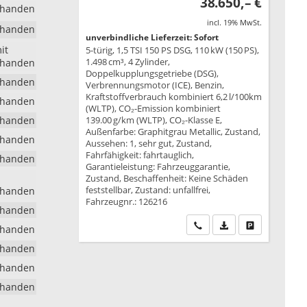
38.650,– €
rhanden
incl. 19% MwSt.
rhanden
unverbindliche Lieferzeit: Sofort
it
5-türig, 1,5 TSI 150 PS DSG, 110 kW (150 PS),
1.498 cm³, 4 Zylinder,
rhanden
Doppelkupplungsgetriebe (DSG),
rhanden
Verbrennungsmotor (ICE), Benzin,
Kraftstoffverbrauch kombiniert 6,2 l/100km
rhanden
(WLTP), CO₂-Emission kombiniert
rhanden
139.00 g/km (WLTP), CO₂-Klasse E,
Außenfarbe: Graphitgrau Metallic, Zustand,
rhanden
Aussehen: 1, sehr gut, Zustand,
Fahrfähigkeit: fahrtauglich,
rhanden
Garantieleistung: Fahrzeuggarantie,
Zustand, Beschaffenheit: Keine Schäden
feststellbar, Zustand: unfallfrei,
rhanden
Fahrzeugnr.: 126216
rhanden
Wir rufen Sie an
PDF-Datei, Fahrzeu
Drucken, park
rhanden
rhanden
rhanden
rhanden