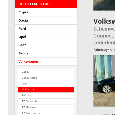
BESTELLFAHRZEUGE
Cupra
Volks
Dacia
Scheinwe
Ford
Connect,
Opel
Lederlenk
Seat
Fahrzeugnr.
:
1
Skoda
Volkswagen
Caddy
Caddy Cargo
Golf
Golf Variant
T-Cross
T7 California
T7 Multivan
T7 Transporter
Motor
1.