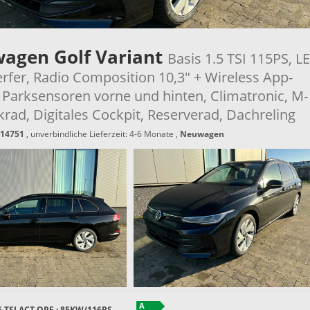
wagen Golf Variant
Basis 1.5 TSI 115PS, L
rfer, Radio Composition 10,3" + Wireless App-
 Parksensoren vorne und hinten, Climatronic, M-
rad, Digitales Cockpit, Reserverad, Dachreling
14751
, unverbindliche Lieferzeit: 4-6 Monate ,
Neuwagen
5 TSI ACT OPF ; 85KW/116PS