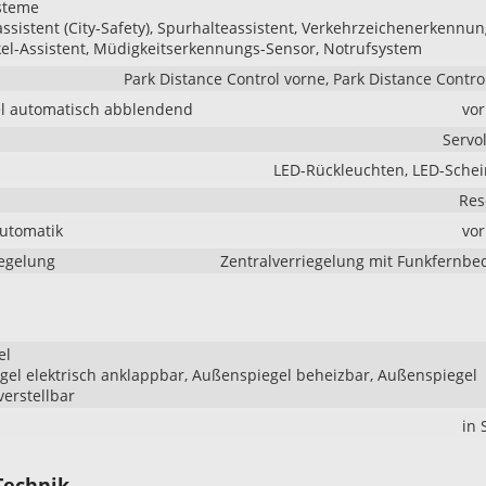
steme
sistent (City-Safety), Spurhalteassistent, Verkehrzeichenerkennun
el-Assistent, Müdigkeitserkennungs-Sensor, Notrufsystem
Park Distance Control vorne, Park Distance Contro
l automatisch abblendend
vo
Servo
LED-Rückleuchten, LED-Sche
Res
Automatik
vo
iegelung
Zentralverriegelung mit Funkfernb
el
el elektrisch anklappbar, Außenspiegel beheizbar, Außenspiegel
verstellbar
in
Technik