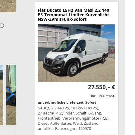
Fiat Ducato
L5H2 Van Maxi 2.2 140
PS-Tempomat-Limiter-Kurvenlicht-
NSW-ZVmitFunk-Sofort
ED-
27.550,– €
incl. 19% MwSt.
unverbindliche Lieferzeit: Sofort
5-türig, 2.2 140 PS, 103 kW (140 PS),
2.184 cm³, 4 Zylinder, Schalt. 6-Gang,
Frontantrieb, Verbrennungsmotor (ICE),
Diesel, Außenfarbe: Weiß, Zustand:
unfallfrei, Fahrzeugnr.: 120970