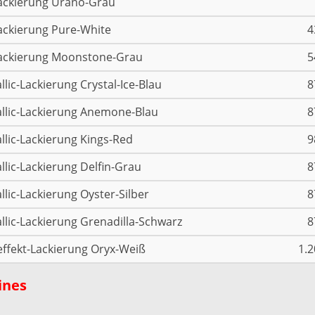
ackierung Urano-Grau
ackierung Pure-White
4
ackierung Moonstone-Grau
5
llic-Lackierung Crystal-Ice-Blau
8
llic-Lackierung Anemone-Blau
8
llic-Lackierung Kings-Red
9
llic-Lackierung Delfin-Grau
8
llic-Lackierung Oyster-Silber
8
llic-Lackierung Grenadilla-Schwarz
8
effekt-Lackierung Oryx-Weiß
1.2
ines