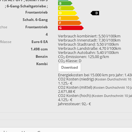
; 6-Gang-Schaltgetriebe ;
Frontantrieb
Schalt. 6-Gang
achse
Frontantrieb
4
Verbrauch kombiniert:
5,50 l/100km
Verbrauch Innenstadt:
7,30 l/100km
fklasse
Euro 6 EA
Verbrauch Stadtrand:
5,50 l/100km
Verbrauch Landstraße:
4,70 l/100km
1.498 ccm
Verbrauch Autobahn:
5,40 l/100km
Benzin
CO
-Emissionen:
125,00 g/km
2
CO
-Klasse:
D
2
Kombi
Download
Energiekosten bei 15.000 km pro Jahr:
1.43
CO2 Kosten (niedrig)
(Kosten Durchschnitt 10 
1.125,- €
CO2 Kosten (mittel)
(Kosten Durchschnitt 10 J
2.671,88 €
CO2 Kosten (hoch)
(Kosten Durchschnitt 10 Ja
4.125,- €
Jahressteuer:
92,- €