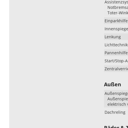
Assistenzsy
Notbremsas
Toter-Wink
Einparkhilfe
Innenspiege
Lenkung
Lichttechnik
Pannenhilfe
Start/Stop-
Zentralverr
Außen
Außenspieg
Außenspieg
elektrisch 
Dachreling
Räder & 