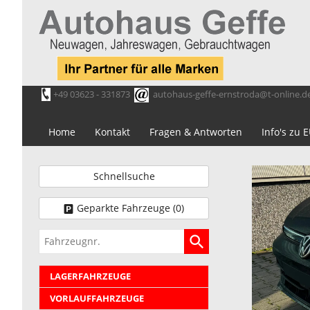
+49 03623 - 331873
autohaus-geffe-ernstroda@t-online.d
Home
Kontakt
Fragen & Antworten
Info's zu
Schnellsuche
Geparkte Fahrzeuge (
0
)
Fahrzeugnr.
LAGERFAHRZEUGE
VORLAUFFAHRZEUGE