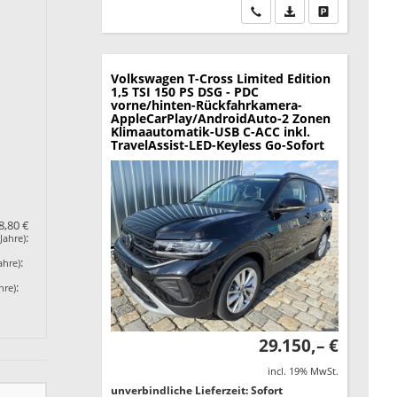
Wir rufen Sie an
PDF-Datei, Fahrzeu
Drucken, park
Volkswagen T-Cross
Limited Edition
1,5 TSI 150 PS DSG - PDC
vorne/hinten-Rückfahrkamera-
AppleCarPlay/AndroidAuto-2 Zonen
Klimaautomatik-USB C-ACC inkl.
TravelAssist-LED-Keyless Go-Sofort
8,80 €
:
Jahre)
:
ahre)
:
hre)
29.150,– €
incl. 19% MwSt.
unverbindliche Lieferzeit: Sofort