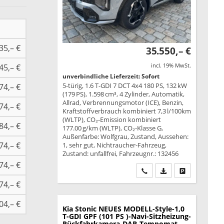
35,– €
35.550,– €
incl. 19% MwSt.
45,– €
unverbindliche Lieferzeit: Sofort
5-türig, 1.6 T-GDI 7 DCT 4x4 180 PS, 132 kW
74,– €
(179 PS), 1.598 cm³, 4 Zylinder, Automatik,
Allrad, Verbrennungsmotor (ICE), Benzin,
74,– €
Kraftstoffverbrauch kombiniert 7,3 l/100km
(WLTP), CO₂-Emission kombiniert
84,– €
177.00 g/km (WLTP), CO₂-Klasse G,
Außenfarbe: Wolfgrau, Zustand, Aussehen:
74,– €
1, sehr gut, Nichtraucher-Fahrzeug,
Zustand: unfallfrei, Fahrzeugnr.: 132456
74,– €
Wir rufen Sie an
PDF-Datei, Fahrzeu
Drucken, park
74,– €
04,– €
Kia Stonic
NEUES MODELL-Style-1,0
T-GDI GPF (101 PS )-Navi-Sitzheizung-
Rückfahrkamera-DAB-Tempomat-