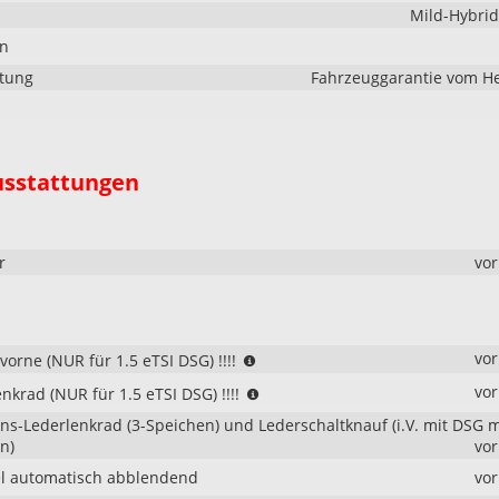
Mild-Hybri
en
stung
Fahrzeuggarantie vom He
usstattungen
r
vo
(NUR
vo
vorne (NUR für 1.5 eTSI DSG) !!!!
für
(NUR
vo
nkrad (NUR für 1.5 eTSI DSG) !!!!
1.5
für
eTSI
ons-Lederlenkrad (3-Speichen) und Lederschaltknauf (i.V. mit DSG m
1.5
DSG)
n)
vo
eTSI
!!!!
DSG)
l automatisch abblendend
vo
!!!!