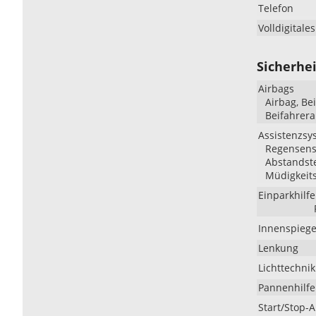
Telefon
Volldigitale
Sicherhei
Airbags
Airbag, Be
Beifahrera
Assistenzsy
Regensenso
Abstandste
Müdigkeit
Einparkhilfe
Innenspiege
Lenkung
Lichttechnik
Pannenhilfe
Start/Stop-