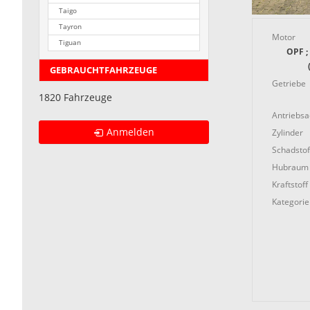
Taigo
Tayron
Motor
Tiguan
OPF ;
GEBRAUCHTFAHRZEUGE
Getriebe
1820 Fahrzeuge
Antriebs
Anmelden
Zylinder
Schadstof
Hubraum
Kraftstoff
Kategorie