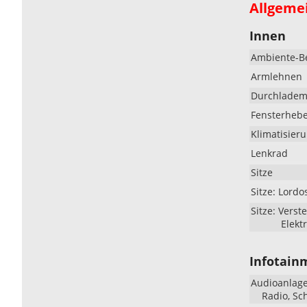
Allgeme
Innen
Ambiente-B
Armlehnen
Durchlademö
Fensterheb
Klimatisier
Lenkrad
Sitze
Sitze: Lordo
Sitze: Verste
Elekt
Infotain
Audioanlag
Radio, Sc