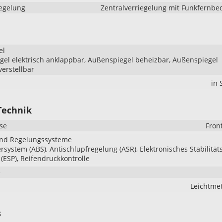
iegelung
Zentralverriegelung mit Funkfernb
el
el elektrisch anklappbar, Außenspiegel beheizbar, Außenspiegel
verstellbar
in
Technik
se
Fron
und Regelungssysteme
ersystem (ABS), Antischlupfregelung (ASR), Elektronisches Stabilität
ESP), Reifendruckkontrolle
e
Leichtmet
s