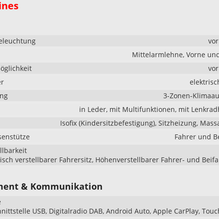
ines
eleuchtung
vo
Mittelarmlehne, Vorne un
glichkeit
vo
er
elektrisc
ung
3-Zonen-Klimaau
in Leder, mit Multifunktionen, mit Lenkra
Isofix (Kindersitzbefestigung), Sitzheizung, Mass
senstütze
Fahrer und B
llbarkeit
risch verstellbarer Fahrersitz, Höhenverstellbarer Fahrer- und Beifa
ment & Kommunikation
e
hnittstelle USB, Digitalradio DAB, Android Auto, Apple CarPlay, Tou