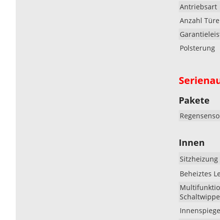
Antriebsart
Anzahl Tür
Garantielei
Polsterung
Seriena
Pakete
Regensenso
Innen
Sitzheizung 
Beheiztes Le
Multifunkti
Schaltwippe
Innenspiege