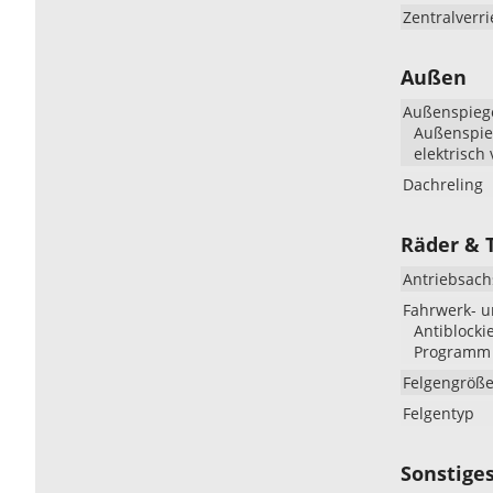
Zentralverr
Außen
Außenspieg
Außenspieg
elektrisch 
Dachreling
Räder & 
Antriebsach
Fahrwerk- 
Antiblocki
Programm (
Felgengröß
Felgentyp
Sonstige