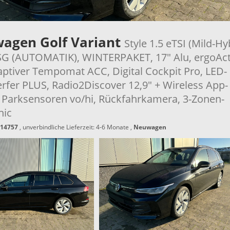
wagen Golf Variant
Style 1.5 eTSI (Mild-Hy
G (AUTOMATIK), WINTERPAKET, 17" Alu, ergoAct
daptiver Tempomat ACC, Digital Cockpit Pro, LED-
rfer PLUS, Radio2Discover 12,9" + Wireless App-
 Parksensoren vo/hi, Rückfahrkamera, 3-Zonen-
nic
14757
, unverbindliche Lieferzeit: 4-6 Monate ,
Neuwagen