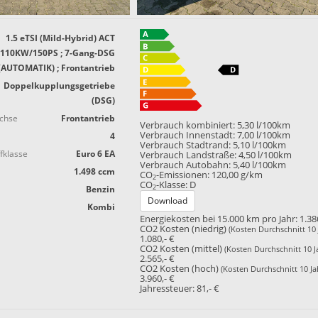
1.5 eTSI (Mild-Hybrid) ACT
 110KW/150PS ; 7-Gang-DSG
(AUTOMATIK) ; Frontantrieb
Doppelkupplungsgetriebe
(DSG)
achse
Frontantrieb
Verbrauch kombiniert:
5,30 l/100km
Verbrauch Innenstadt:
7,00 l/100km
4
Verbrauch Stadtrand:
5,10 l/100km
fklasse
Euro 6 EA
Verbrauch Landstraße:
4,50 l/100km
Verbrauch Autobahn:
5,40 l/100km
1.498 ccm
CO
-Emissionen:
120,00 g/km
2
CO
-Klasse:
D
2
Benzin
Download
Kombi
Energiekosten bei 15.000 km pro Jahr:
1.38
CO2 Kosten (niedrig)
(Kosten Durchschnitt 10 
1.080,- €
CO2 Kosten (mittel)
(Kosten Durchschnitt 10 J
2.565,- €
CO2 Kosten (hoch)
(Kosten Durchschnitt 10 Ja
3.960,- €
Jahressteuer:
81,- €