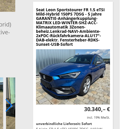
Seat Leon Sportstourer
FR 1.5 eTSI
Mild-Hybrid 150PS 7DSG - 5 Jahre
GARANTIE-Anhängerkupplung-
MATRIX LED-WINTER-SHZ-ACC-
brid)
Klimaautomatik 3Zonen-
ive-
beheiz.Lenkrad-NAVI-Ambiente-
2xPDC-Rückfahrkamera-ALU17"-
DAB-elektr. Fensterheber-RDKS-
Sunset-USB-Sofort
30.340,– €
incl. 19% MwSt.
unverbindliche Lieferzeit: Sofort