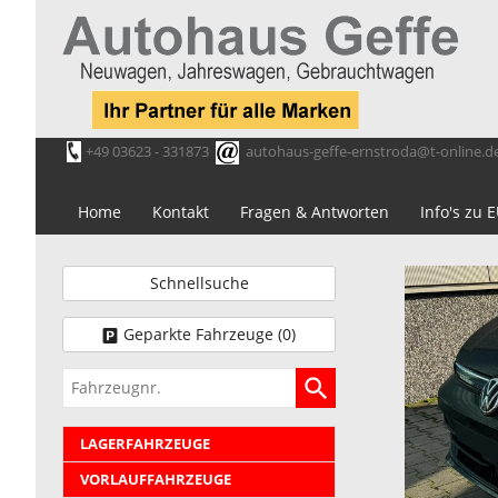
+49 03623 - 331873
autohaus-geffe-ernstroda@t-online.d
Home
Kontakt
Fragen & Antworten
Info's zu
Schnellsuche
Geparkte Fahrzeuge (
0
)
Fahrzeugnr.
LAGERFAHRZEUGE
VORLAUFFAHRZEUGE