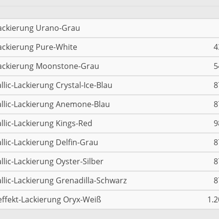
ackierung Urano-Grau
ackierung Pure-White
4
ackierung Moonstone-Grau
5
llic-Lackierung Crystal-Ice-Blau
8
llic-Lackierung Anemone-Blau
8
llic-Lackierung Kings-Red
9
llic-Lackierung Delfin-Grau
8
llic-Lackierung Oyster-Silber
8
llic-Lackierung Grenadilla-Schwarz
8
effekt-Lackierung Oryx-Weiß
1.2