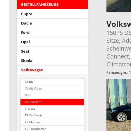
BESTELLFAHRZEUGE
Cupra
Volks
Dacia
150PS DS
Ford
Sitze, A
Opel
Scheinwe
Seat
Connect,
Skoda
Climatro
Volkswagen
Fahrzeugnr.
:
1
Caddy
Caddy Cargo
Golf
Golf Variant
T-Cross
T7 California
T7 Multivan
T7 Transporter