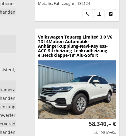
rtphones
Metallic, Fahrzeugnr.: 132124
rhanden
Wir rufen Sie an
PDF-Datei, Fahrzeu
Drucken, park
Volkswagen Touareg
Limited 3.0 V6
TDI 4Motion Automatik-
Anhängerkupplung-Navi-Keyless-
ACC-Sitzheizung-Lenkradheizung-
el.Heckklappe-18''Alu-Sofort
sistent,
hrkamera
rhanden
lenkung
inwerfer
58.340,– €
erverad
rhanden
incl. 19% MwSt.