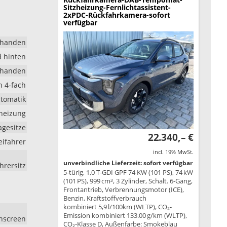
Sitzheizung-Fernlichtassistent-
2xPDC-Rückfahrkamera-sofort
verfügbar
rhanden
d hinten
rhanden
h 4-fach
tomatik
dheizung
agesitze
22.340,– €
eifahrer
incl. 19% MwSt.
unverbindliche Lieferzeit: sofort verfügbar
hrersitz
5-türig, 1,0 T-GDI GPF 74 KW (101 PS), 74 kW
(101 PS), 999 cm³, 3 Zylinder, Schalt. 6-Gang,
Frontantrieb, Verbrennungsmotor (ICE),
Benzin, Kraftstoffverbrauch
kombiniert 5,9 l/100km (WLTP), CO₂-
Emission kombiniert 133.00 g/km (WLTP),
chscreen
CO₂-Klasse D, Außenfarbe: Smokeblau