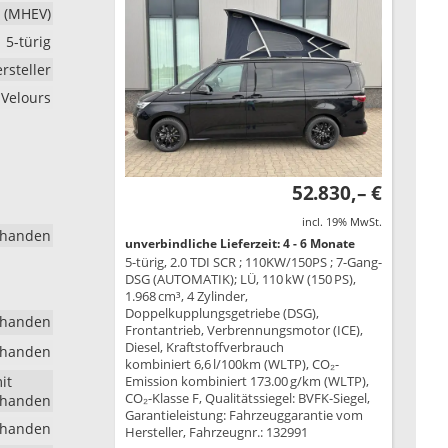
d (MHEV)
5-türig
rsteller
Velours
52.830,– €
incl. 19% MwSt.
rhanden
unverbindliche Lieferzeit: 4 - 6 Monate
5-türig, 2.0 TDI SCR ; 110KW/150PS ; 7-Gang-
DSG (AUTOMATIK); LÜ, 110 kW (150 PS),
1.968 cm³, 4 Zylinder,
Doppelkupplungsgetriebe (DSG),
rhanden
Frontantrieb, Verbrennungsmotor (ICE),
Diesel, Kraftstoffverbrauch
rhanden
kombiniert 6,6 l/100km (WLTP), CO₂-
it
Emission kombiniert 173.00 g/km (WLTP),
CO₂-Klasse F, Qualitätssiegel: BVFK-Siegel,
rhanden
Garantieleistung: Fahrzeuggarantie vom
rhanden
Hersteller, Fahrzeugnr.: 132991