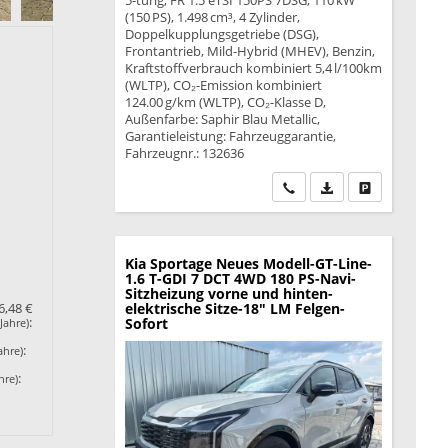
5-türig, FR 1.5 eTSI 150PS 7DSG, 110 kW
(150 PS), 1.498 cm³, 4 Zylinder,
Doppelkupplungsgetriebe (DSG),
Frontantrieb, Mild-Hybrid (MHEV), Benzin,
Kraftstoffverbrauch kombiniert 5,4 l/100km
(WLTP), CO₂-Emission kombiniert
124.00 g/km (WLTP), CO₂-Klasse D,
Außenfarbe: Saphir Blau Metallic,
Garantieleistung: Fahrzeuggarantie,
Fahrzeugnr.: 132636
Wir rufen Sie an
PDF-Datei, Fahrzeu
Drucken, park
Kia Sportage
Neues Modell-GT-Line-
1.6 T-GDI 7 DCT 4WD 180 PS-Navi-
Sitzheizung vorne und hinten-
elektrische Sitze-18" LM Felgen-
6,48 €
:
Sofort
Jahre)
:
ahre)
:
hre)