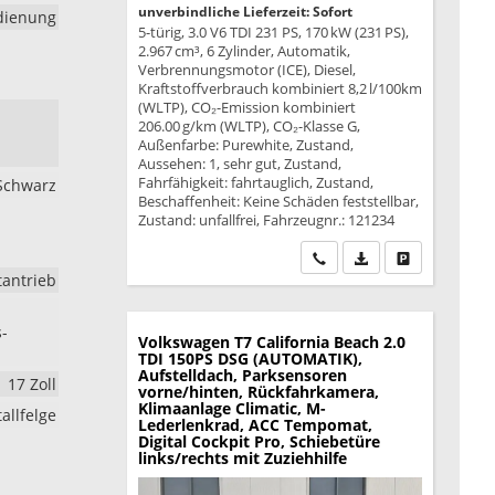
unverbindliche Lieferzeit: Sofort
edienung
5-türig, 3.0 V6 TDI 231 PS, 170 kW (231 PS),
2.967 cm³, 6 Zylinder, Automatik,
Verbrennungsmotor (ICE), Diesel,
Kraftstoffverbrauch kombiniert 8,2 l/100km
(WLTP), CO₂-Emission kombiniert
206.00 g/km (WLTP), CO₂-Klasse G,
Außenfarbe: Purewhite, Zustand,
Aussehen: 1, sehr gut, Zustand,
Fahrfähigkeit: fahrtauglich, Zustand,
 Schwarz
Beschaffenheit: Keine Schäden feststellbar,
Zustand: unfallfrei, Fahrzeugnr.: 121234
Wir rufen Sie an
PDF-Datei, Fahrzeu
Drucken, park
tantrieb
s-
Volkswagen T7 California
Beach 2.0
TDI 150PS DSG (AUTOMATIK),
Aufstelldach, Parksensoren
17 Zoll
vorne/hinten, Rückfahrkamera,
Klimaanlage Climatic, M-
allfelge
Lederlenkrad, ACC Tempomat,
Digital Cockpit Pro, Schiebetüre
links/rechts mit Zuziehhilfe