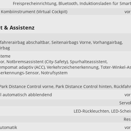
Freisprecheinrichtung, Bluetooth, Induktionsladen für Sma
s Kombiinstrument (Virtual Cockpit)
vo
t & Assistenz
ifahrerairbag abschaltbar, Seitenairbags Vorne, Vorhangairbag,
irbag
steme
r, Notbremsassistent (City-Safety), Spurhalteassistent,
mpomat adaptiv (ACC), Verkehrzeichenerkennung, Toter-Winkel-As
serkennungs-Sensor, Notrufsystem
Park Distance Control vorne, Park Distance Control hinten, Rückfa
l automatisch abblendend
vo
Servo
LED-Rückleuchten, LED-Sche
Res
Automatik
vo