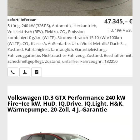
sofort lieferbar
47.345,– €
5-türig, 240 kW (326 PS), Automatik, Heckantrieb,
incl. 19% MwSt.
Vollelektrisch (BEV), Elektro, CO₂-Emission
kombiniert 0 g/km (WLTP), Stromverbrauch 15.10 kWh/100km
(WLTP), CO₂-Klasse A, Außenfarbe: Ultra Violet Metallic/ Dach S...,
Zustand, Fahrfähigkeit: fahrtauglich, Garantieleistung:
Fahrzeuggarantie, Nichtraucher-Fahrzeug, Zustand, Beschaffenheit:
Scheckheftgepflegt, Zustand: unfallfrei, Fahrzeugnr.: 132250
Wir rufen Sie an
PDF-Datei, Fahrzeugexposé drucken
Drucken, parken oder vergleichen
Volkswagen ID.3
GTX Performance 240 kW
Fire+Ice kW, HuD, IQ.Drive, IQ.Light, H&K,
Wärmepumpe, 20-Zoll, 4 J.-Garantie