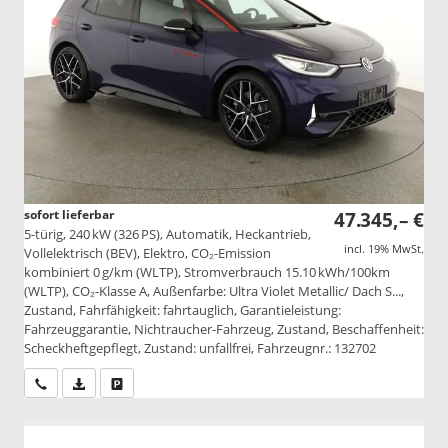
sofort lieferbar
47.345,– €
5-türig, 240 kW (326 PS), Automatik, Heckantrieb,
incl. 19% MwSt.
Vollelektrisch (BEV), Elektro, CO₂-Emission
kombiniert 0 g/km (WLTP), Stromverbrauch 15.10 kWh/100km
(WLTP), CO₂-Klasse A, Außenfarbe: Ultra Violet Metallic/ Dach S...,
Zustand, Fahrfähigkeit: fahrtauglich, Garantieleistung:
Fahrzeuggarantie, Nichtraucher-Fahrzeug, Zustand, Beschaffenheit:
Scheckheftgepflegt, Zustand: unfallfrei, Fahrzeugnr.: 132702
Wir rufen Sie an
PDF-Datei, Fahrzeugexposé drucken
Drucken, parken oder vergleichen