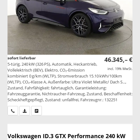
sofort lieferbar
46.345,– €
5-türig, 240 kW (326 PS), Automatik, Heckantrieb,
incl. 19% MwSt.
Vollelektrisch (BEV), Elektro, CO₂-Emission
kombiniert 0 g/km (WLTP), Stromverbrauch 15.10 kWh/100km
(WLTP), CO₂-Klasse A, Außenfarbe: Ultra Violet Metallic/ Dach S...,
Zustand, Fahrfähigkeit: fahrtauglich, Garantieleistung:
Fahrzeuggarantie, Nichtraucher-Fahrzeug, Zustand, Beschaffenheit:
Scheckheftgepflegt, Zustand: unfallfrei, Fahrzeugnr.: 132251
Wir rufen Sie an
PDF-Datei, Fahrzeugexposé drucken
Drucken, parken oder vergleichen
Volkswagen ID.3
GTX Performance 240 kW