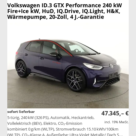
Volkswagen ID.3
GTX Performance 240 kW
Fire+Ice kW, HuD, IQ.Drive, IQ.Light, H&K,
Wärmepumpe, 20-Zoll, 4 J.-Garantie
sofort lieferbar
47.345,– €
5-türig, 240 kW (326 PS), Automatik, Heckantrieb,
incl. 19% MwSt.
Vollelektrisch (BEV), Elektro, CO₂-Emission
kombiniert 0 g/km (WLTP), Stromverbrauch 15.10 kWh/100km
(WLTP), CO₂-Klasse A, Außenfarbe: Ultra Violet Metallic/ Dach S...,