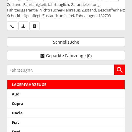
Zustand, Fahrfähigkeit: fahrtauglich, Garantieleistung:
Fahrzeuggarantie, Nichtraucher-Fahrzeug, Zustand, Beschaffenheit:
Scheckheftgepflegt, Zustand: unfallfrei, Fahrzeugnr.: 132703
Wir rufen Sie an
PDF-Datei, Fahrzeugexposé drucken
Drucken, parken oder vergleichen
Schnellsuche
Geparkte Fahrzeuge (
0
)
Fahrzeugnr.
LAGERFAHRZEUGE
Audi
Cupra
Dacia
Fiat
Ford