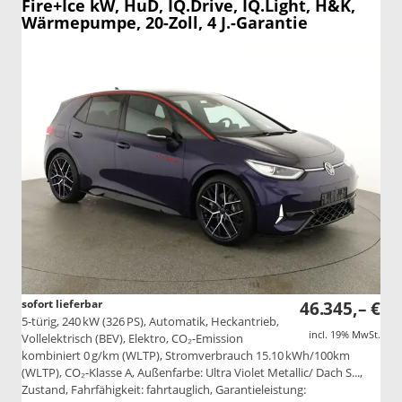
Fire+Ice kW, HuD, IQ.Drive, IQ.Light, H&K,
Wärmepumpe, 20-Zoll, 4 J.-Garantie
sofort lieferbar
46.345,– €
5-türig, 240 kW (326 PS), Automatik, Heckantrieb,
incl. 19% MwSt.
Vollelektrisch (BEV), Elektro, CO₂-Emission
kombiniert 0 g/km (WLTP), Stromverbrauch 15.10 kWh/100km
(WLTP), CO₂-Klasse A, Außenfarbe: Ultra Violet Metallic/ Dach S...,
Zustand, Fahrfähigkeit: fahrtauglich, Garantieleistung: