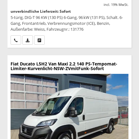
incl. 19% MwSt.
unverbindliche Lieferzeit: Sofort
5-türig, DIG-T 96 KW (130 PS) 6-Gang, 96 kW (131 PS), Schalt. 6-
Gang, Frontantrieb, Verbrennungsmotor (ICE), Benzin,
Außenfarbe: Weiss, Fahrzeugnr.: 131776
Wir rufen Sie an
PDF-Datei, Fahrzeugexposé drucken
Drucken, parken oder vergleichen
Fiat Ducato
L5H2 Van Maxi 2.2 140 PS-Tempomat-
Limiter-Kurvenlicht-NSW-ZVmitFunk-Sofort