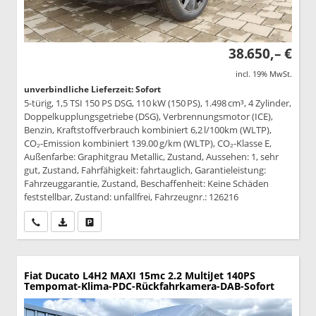
38.650,– €
incl. 19% MwSt.
unverbindliche Lieferzeit: Sofort
5-türig, 1,5 TSI 150 PS DSG, 110 kW (150 PS), 1.498 cm³, 4 Zylinder,
Doppelkupplungsgetriebe (DSG), Verbrennungsmotor (ICE),
Benzin, Kraftstoffverbrauch kombiniert 6,2 l/100km (WLTP),
CO₂-Emission kombiniert 139.00 g/km (WLTP), CO₂-Klasse E,
Außenfarbe: Graphitgrau Metallic, Zustand, Aussehen: 1, sehr
gut, Zustand, Fahrfähigkeit: fahrtauglich, Garantieleistung:
Fahrzeuggarantie, Zustand, Beschaffenheit: Keine Schäden
feststellbar, Zustand: unfallfrei, Fahrzeugnr.: 126216
Wir rufen Sie an
PDF-Datei, Fahrzeugexposé drucken
Drucken, parken oder vergleichen
Fiat Ducato
L4H2 MAXI 15mc 2.2 MultiJet 140PS
Tempomat-Klima-PDC-Rückfahrkamera-DAB-Sofort