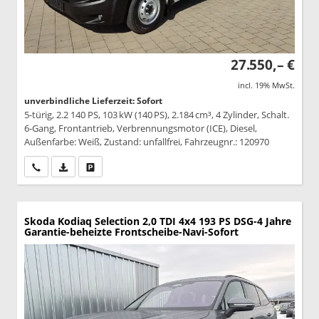
27.550,– €
incl. 19% MwSt.
unverbindliche Lieferzeit: Sofort
5-türig, 2.2 140 PS, 103 kW (140 PS), 2.184 cm³, 4 Zylinder, Schalt.
6-Gang, Frontantrieb, Verbrennungsmotor (ICE), Diesel,
Außenfarbe: Weiß, Zustand: unfallfrei, Fahrzeugnr.: 120970
Wir rufen Sie an
PDF-Datei, Fahrzeugexposé drucken
Drucken, parken oder vergleichen
Skoda Kodiaq
Selection 2,0 TDI 4x4 193 PS DSG-4 Jahre
Garantie-beheizte Frontscheibe-Navi-Sofort