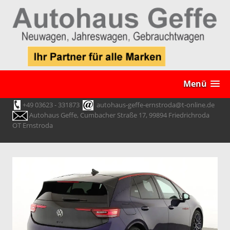
Menü
+49 03623 - 331873
autohaus-geffe-ernstroda@t-online.de
Autohaus Geffe, Cumbacher Straße 17, 99894 Friedrichroda
OT Ernstroda