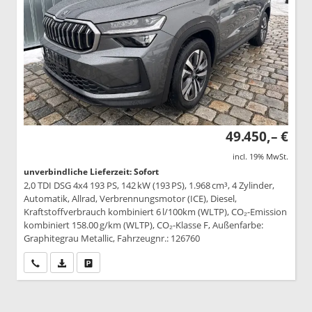
49.450,– €
incl. 19% MwSt.
unverbindliche Lieferzeit: Sofort
2,0 TDI DSG 4x4 193 PS, 142 kW (193 PS), 1.968 cm³, 4 Zylinder,
Automatik, Allrad, Verbrennungsmotor (ICE), Diesel,
Kraftstoffverbrauch kombiniert 6 l/100km (WLTP), CO₂-Emission
kombiniert 158.00 g/km (WLTP), CO₂-Klasse F, Außenfarbe:
Graphitegrau Metallic, Fahrzeugnr.: 126760
Wir rufen Sie an
PDF-Datei, Fahrzeugexposé drucken
Drucken, parken oder vergleichen