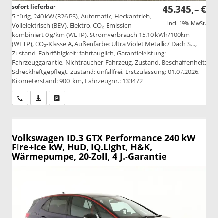
sofort lieferbar
45.345,– €
5-türig, 240 kW (326 PS), Automatik, Heckantrieb,
incl. 19% MwSt.
Vollelektrisch (BEV), Elektro, CO₂-Emission
kombiniert 0 g/km (WLTP), Stromverbrauch 15.10 kWh/100km
(WLTP), CO₂-Klasse A, Außenfarbe: Ultra Violet Metallic/ Dach S...,
Zustand, Fahrfähigkeit: fahrtauglich, Garantieleistung:
Fahrzeuggarantie, Nichtraucher-Fahrzeug, Zustand, Beschaffenheit:
Scheckheftgepflegt, Zustand: unfallfrei, Erstzulassung: 01.07.2026,
Kilometerstand: 900 km, Fahrzeugnr.: 133472
Wir rufen Sie an
PDF-Datei, Fahrzeugexposé drucken
Drucken, parken oder vergleichen
Volkswagen ID.3
GTX Performance 240 kW
Fire+Ice kW, HuD, IQ.Light, H&K,
Wärmepumpe, 20-Zoll, 4 J.-Garantie