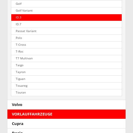
Golf
Golf Variant
ID.3
ID.7
Passat Variant
Polo
T-Cross
T-Roc
T7 Multivan
Taigo
Tayron
Tiguan
Touareg
Touran
Volvo
VORLAUFFAHRZEUGE
Cupra