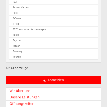
ID.7
Passat Variant
Polo
T-Cross
T-Roc
T7 Transporter Kastenwagen
Taigo
Tayron
Tiguan
Touareg
Touran
1814 Fahrzeuge
Anmelden
Wir über uns
Unsere Leistungen
Öffnungszeiten