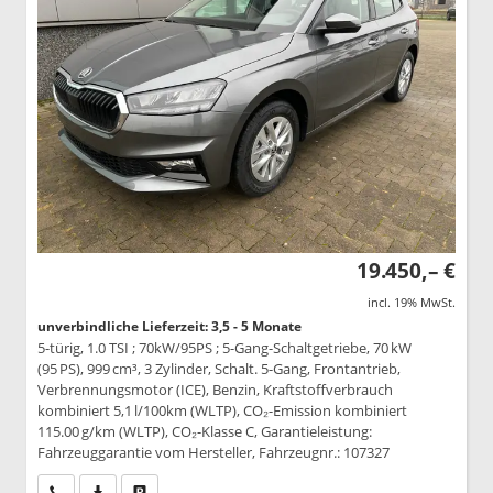
19.450,– €
incl. 19% MwSt.
unverbindliche Lieferzeit: 3,5 - 5 Monate
5-türig, 1.0 TSI ; 70kW/95PS ; 5-Gang-Schaltgetriebe, 70 kW
(95 PS), 999 cm³, 3 Zylinder, Schalt. 5-Gang, Frontantrieb,
Verbrennungsmotor (ICE), Benzin, Kraftstoffverbrauch
kombiniert 5,1 l/100km (WLTP), CO₂-Emission kombiniert
115.00 g/km (WLTP), CO₂-Klasse C, Garantieleistung:
Fahrzeuggarantie vom Hersteller, Fahrzeugnr.: 107327
Wir rufen Sie an
PDF-Datei, Fahrzeugexposé drucken
Drucken, parken oder vergleichen