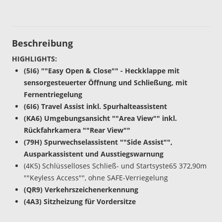
Beschreibung
HIGHLIGHTS:
(5I6) ""Easy Open & Close"" - Heckklappe mit
sensorgesteuerter Öffnung und Schließung, mit
Fernentriegelung
(6I6) Travel Assist inkl. Spurhalteassistent
(KA6) Umgebungsansicht ""Area View"" inkl.
Rückfahrkamera ""Rear View""
(79H) Spurwechselassistent ""Side Assist"",
Ausparkassistent und Ausstiegswarnung
(4K5) Schlüsselloses Schließ- und Startsyste65 372,90m
""Keyless Access"", ohne SAFE-Verriegelung
(QR9) Verkehrszeichenerkennung
(4A3) Sitzheizung für Vordersitze