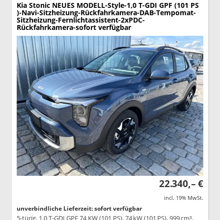
Kia Stonic
NEUES MODELL-Style-1,0 T-GDI GPF (101 PS
)-Navi-Sitzheizung-Rückfahrkamera-DAB-Tempomat-
Sitzheizung-Fernlichtassistent-2xPDC-
Rückfahrkamera-sofort verfügbar
22.340,– €
incl. 19% MwSt.
unverbindliche Lieferzeit: sofort verfügbar
5-türig, 1,0 T-GDI GPF 74 KW (101 PS), 74 kW (101 PS), 999 cm³,