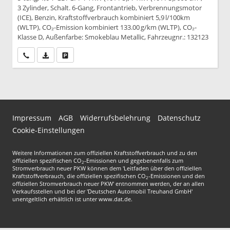
3 Zylinder, Schalt. 6-Gang, Frontantrieb, Verbrennungsmotor
(ICE), Benzin, Kraftstoffverbrauch kombiniert 5,9 l/100km
(WLTP), CO₂-Emission kombiniert 133.00 g/km (WLTP), CO₂-
Klasse D, Außenfarbe: Smokeblau Metallic, Fahrzeugnr.: 132123
Wir rufen Sie an
PDF-Datei, Fahrzeugexposé drucken
Drucken, parken oder vergleichen
Impressum
AGB
Widerrufsbelehrung
Datenschutz
Cookie-Einstellungen
Weitere Informationen zum offiziellen Kraftstoffverbrauch und zu den
offiziellen spezifischen CO
-Emissionen und gegebenenfalls zum
2
Stromverbrauch neuer PKW können dem 'Leitfaden über den offiziellen
Kraftstoffverbrauch, die offiziellen spezifischen CO
-Emissionen und den
2
offiziellen Stromverbrauch neuer PKW' entnommen werden, der an allen
Verkaufsstellen und bei der 'Deutschen Automobil Treuhand GmbH'
unentgeltlich erhältlich ist unter www.dat.de.