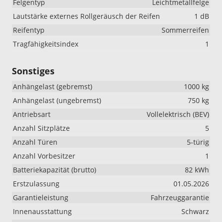
Felgentyp
Leichtmetallfelge
Lautstärke externes Rollgeräusch der Reifen
1 dB
Reifentyp
Sommerreifen
Tragfähigkeitsindex
1
Sonstiges
Anhängelast (gebremst)
1000 kg
Anhängelast (ungebremst)
750 kg
Antriebsart
Vollelektrisch (BEV)
Anzahl Sitzplätze
5
Anzahl Türen
5-türig
Anzahl Vorbesitzer
1
Batteriekapazität (brutto)
82 kWh
Erstzulassung
01.05.2026
Garantieleistung
Fahrzeuggarantie
Innenausstattung
Schwarz