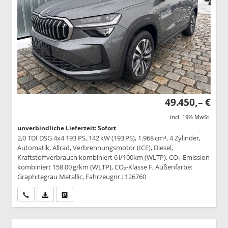
49.450,– €
incl. 19% MwSt.
unverbindliche Lieferzeit: Sofort
2,0 TDI DSG 4x4 193 PS, 142 kW (193 PS), 1.968 cm³, 4 Zylinder,
Automatik, Allrad, Verbrennungsmotor (ICE), Diesel,
Kraftstoffverbrauch kombiniert 6 l/100km (WLTP), CO₂-Emission
kombiniert 158.00 g/km (WLTP), CO₂-Klasse F, Außenfarbe:
Graphitegrau Metallic, Fahrzeugnr.: 126760
Wir rufen Sie an
PDF-Datei, Fahrzeugexposé drucken
Drucken, parken oder vergleichen