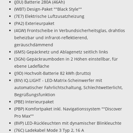
(J0U) Batterie 280A (46Ah)
(WBT) Design-Paket ""Black Style""
(7E7) Elektrische Luftzusatzheizung
(PA2) Exterieurpaket
(4GW) Frontscheibe in Verbundsicherheitsglas, drahtlos
beheizbar und infrarot-reflektierend,
geräuschdämmend
(6M5) Gepäcknetz und Ablagenetz seitlich links
(3GN) Gepäckraumboden in 2 Höhen einstellbar, für
ebene Ladefläche
(J9D) Hochvolt-Batterie 82 kWh (brutto)
(8IV) IQ.LIGHT - LED-Matrix-Scheinwerfer mit
automatischer Fahrlichtschaltung, Schlechtwetterlicht,
Begrüßungsfunktion
(PBE) Interieurpaket
(PBP) Komfortpaket inkl. Navigationssystem ""Discover
Pro Max""
(8VP) LED-Rückleuchten mit dynamischer Blinkleuchte
(76C) Ladekabel Mode 3 Typ 2, 16 A