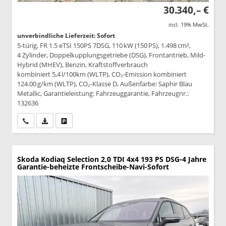
30.340,– €
incl. 19% MwSt.
unverbindliche Lieferzeit: Sofort
5-türig, FR 1.5 eTSI 150PS 7DSG, 110 kW (150 PS), 1.498 cm³,
4 Zylinder, Doppelkupplungsgetriebe (DSG), Frontantrieb, Mild-
Hybrid (MHEV), Benzin, Kraftstoffverbrauch
kombiniert 5,4 l/100km (WLTP), CO₂-Emission kombiniert
124.00 g/km (WLTP), CO₂-Klasse D, Außenfarbe: Saphir Blau
Metallic, Garantieleistung: Fahrzeuggarantie, Fahrzeugnr.:
132636
Wir rufen Sie an
PDF-Datei, Fahrzeugexposé drucken
Drucken, parken oder vergleichen
Skoda Kodiaq
Selection 2,0 TDI 4x4 193 PS DSG-4 Jahre
Garantie-beheizte Frontscheibe-Navi-Sofort