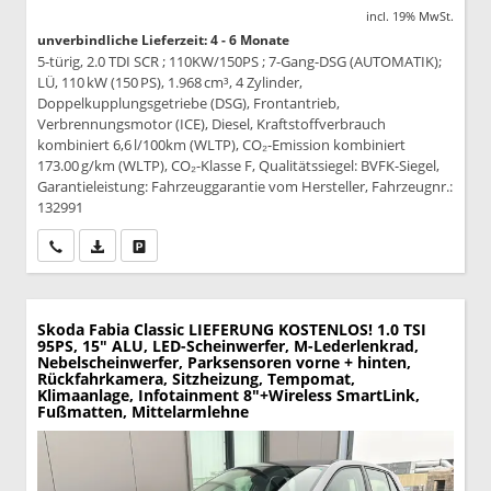
incl. 19% MwSt.
unverbindliche Lieferzeit: 4 - 6 Monate
5-türig, 2.0 TDI SCR ; 110KW/150PS ; 7-Gang-DSG (AUTOMATIK);
LÜ, 110 kW (150 PS), 1.968 cm³, 4 Zylinder,
Doppelkupplungsgetriebe (DSG), Frontantrieb,
Verbrennungsmotor (ICE), Diesel, Kraftstoffverbrauch
kombiniert 6,6 l/100km (WLTP), CO₂-Emission kombiniert
173.00 g/km (WLTP), CO₂-Klasse F, Qualitätssiegel: BVFK-Siegel,
Garantieleistung: Fahrzeuggarantie vom Hersteller, Fahrzeugnr.:
132991
Wir rufen Sie an
PDF-Datei, Fahrzeugexposé drucken
Drucken, parken oder vergleichen
Skoda Fabia
Classic LIEFERUNG KOSTENLOS! 1.0 TSI
95PS, 15" ALU, LED-Scheinwerfer, M-Lederlenkrad,
Nebelscheinwerfer, Parksensoren vorne + hinten,
Rückfahrkamera, Sitzheizung, Tempomat,
Klimaanlage, Infotainment 8"+Wireless SmartLink,
Fußmatten, Mittelarmlehne