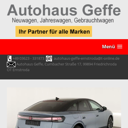
Menü
+49 03623 - 331873
autohaus-geffe-ernstroda@t-online.de
Autohaus Geffe, Cumbacher Straße 17, 99894 Friedrichroda
OT Ernstroda