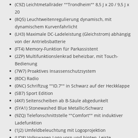
(C9Z) Leichtmetallräder ""Trondheim"" 8,5 J x 20 / 9,5 J x
20
(8Q5) Leuchtweitenregulierung dynamisch, mit
dynamischem Kurvenfahrlicht
(LH3) Maximale DC-Ladeleistung (Gleichstrom) abhängig
von der Antriebsbatterie
(FT4) Memory-Funktion für Parkassistent
(2ZP) Multifunktionslenkrad beheizbar, mit Touch-
Bedienung
(7W7) Proaktives Insassenschutzsystem
(8DC) Radio
(0NC) Schriftzug ""ID.7"" in Schwarz auf der Heckklappe
(SB7) Sport Edition
(4KF) Seitenscheiben ab B-Säule abgedunkelt
(5YA1) Stonewashed Blue Metallic/Schwarz
(9ZQ) Telefonschnittstelle ""Comfort"" mit induktiver
Ladefunktion
(1J2) Umfeldbeleuchtung mit Logoprojektion
(UD8) Volkswagen Logo vorn und hinten, Leiste