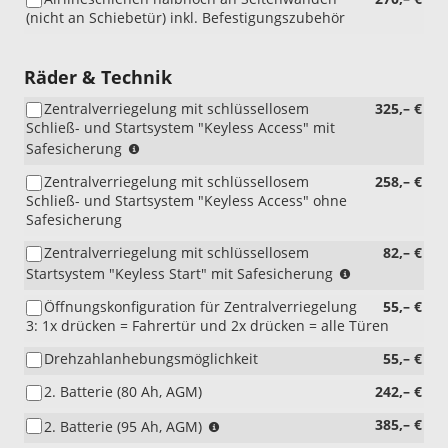
(nicht an Schiebetür) inkl. Befestigungszubehör
Räder & Technik
Zentralverriegelung mit schlüssellosem
325,– €
Schließ- und Startsystem "Keyless Access" mit
(nur
Safesicherung
i.V.
Zentralverriegelung mit schlüssellosem
258,– €
mit
Schließ- und Startsystem "Keyless Access" ohne
7AL)
Safesicherung
Zentralverriegelung mit schlüssellosem
82,– €
(nur
Startsystem "Keyless Start" mit Safesicherung
i.V.
Öffnungskonfiguration für Zentralverriegelung
55,– €
mit
3: 1x drücken = Fahrertür und 2x drücken = alle Türen
7AL)
Drehzahlanhebungsmöglichkeit
55,– €
2. Batterie (80 Ah, AGM)
242,– €
(nur
385,– €
2. Batterie (95 Ah, AGM)
i.V.