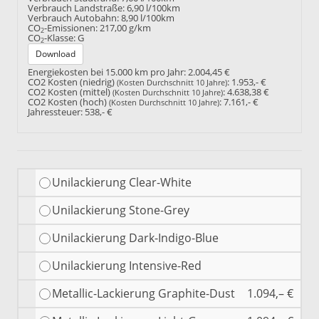
Verbrauch Landstraße:
6,90 l/100km
Verbrauch Autobahn:
8,90 l/100km
CO
-Emissionen:
217,00 g/km
2
CO
-Klasse:
G
2
Download
Energiekosten bei 15.000 km pro Jahr:
2.004,45 €
CO2 Kosten (niedrig)
:
1.953,- €
(Kosten Durchschnitt 10 Jahre)
CO2 Kosten (mittel)
:
4.638,38 €
(Kosten Durchschnitt 10 Jahre)
CO2 Kosten (hoch)
:
7.161,- €
(Kosten Durchschnitt 10 Jahre)
Jahressteuer:
538,- €
Unilackierung Clear-White
Unilackierung Stone-Grey
Unilackierung Dark-Indigo-Blue
Unilackierung Intensive-Red
Metallic-Lackierung Graphite-Dust
1.094,– €