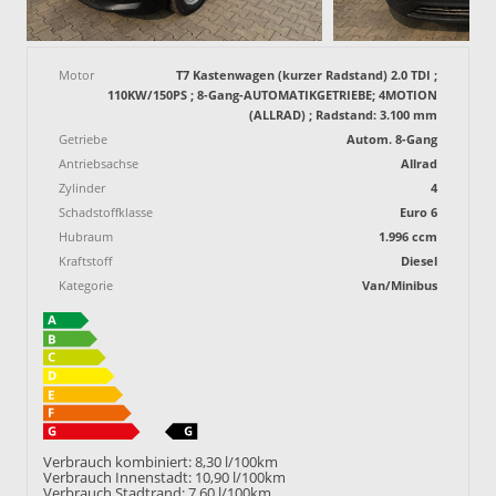
Motor
T7 Kastenwagen (kurzer Radstand) 2.0 TDI ;
110KW/150PS ; 8-Gang-AUTOMATIKGETRIEBE; 4MOTION
(ALLRAD) ; Radstand: 3.100 mm
Getriebe
Autom. 8-Gang
Antriebsachse
Allrad
Zylinder
4
Schadstoffklasse
Euro 6
Hubraum
1.996 ccm
Kraftstoff
Diesel
Kategorie
Van/Minibus
Verbrauch kombiniert:
8,30 l/100km
Verbrauch Innenstadt:
10,90 l/100km
Verbrauch Stadtrand:
7,60 l/100km