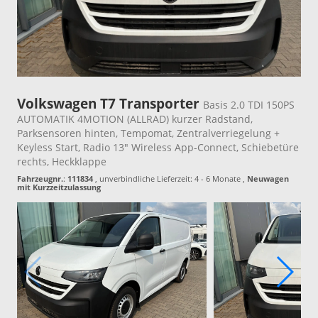
Volkswagen T7 Transporter
Basis 2.0 TDI 150PS
AUTOMATIK 4MOTION (ALLRAD) kurzer Radstand,
Parksensoren hinten, Tempomat, Zentralverriegelung +
Keyless Start, Radio 13" Wireless App-Connect, Schiebetüre
rechts, Heckklappe
Fahrzeugnr.
:
111834
, unverbindliche Lieferzeit: 4 - 6 Monate ,
Neuwagen
mit Kurzzeitzulassung