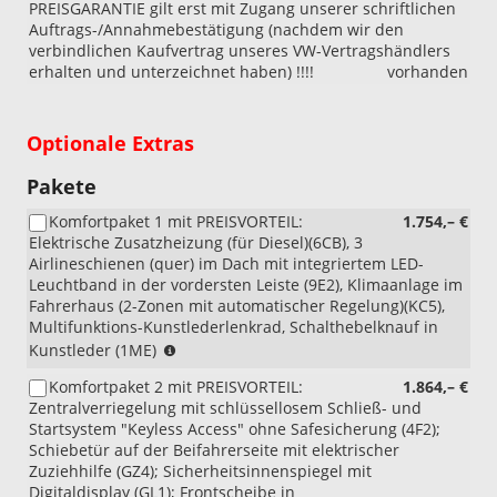
PREISGARANTIE gilt erst mit Zugang unserer schriftlichen
Auftrags-/Annahmebestätigung (nachdem wir den
verbindlichen Kaufvertrag unseres VW-Vertragshändlers
erhalten und unterzeichnet haben) !!!!
vorhanden
Optionale Extras
Pakete
Komfortpaket 1 mit PREISVORTEIL:
1.754,– €
Elektrische Zusatzheizung (für Diesel)(6CB), 3
Airlineschienen (quer) im Dach mit integriertem LED-
Leuchtband in der vordersten Leiste (9E2), Klimaanlage im
Fahrerhaus (2-Zonen mit automatischer Regelung)(KC5),
Multifunktions-Kunstlederlenkrad, Schalthebelknauf in
(nur
Kunstleder (1ME)
i.V.
Komfortpaket 2 mit PREISVORTEIL:
1.864,– €
mit
Zentralverriegelung mit schlüssellosem Schließ- und
Schaltgetriebe)
Startsystem "Keyless Access" ohne Safesicherung (4F2);
Schiebetür auf der Beifahrerseite mit elektrischer
Zuziehhilfe (GZ4); Sicherheitsinnenspiegel mit
Digitaldisplay (GL1); Frontscheibe in