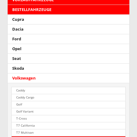
BESTELLFAHRZEUGE
Cupra
Dacia
Ford
Opel
Seat
Skoda
Volkswagen
Caddy
Caddy Cargo
Golf
Golf Variant
T-Cross
T7 California
T7 Multivan