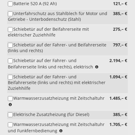
Batterie 520 A (92 Ah)
121,– €
mit
J0B)
Unterfahrschutz aus Stahlblech für Motor und
385,– €
Getriebe - Unterbodenschutz (Stahl)
Schiebetür auf der Beifahrerseite mit
275,– €
elektrischer Zuziehhilfe
Schiebetür auf der Fahrer- und Beifahrerseite
797,– €
(links und rechts)
Schiebetür auf der Fahrer- und
2.194,– €
(nur
Beifahrerseite links und rechts), elektrisch
i.V.
Schiebetür auf der Fahrer- und
1.094,– €
mit
Beifahrerseite (links und rechts) mit elektrischer
4F2)
Zuziehhilfe
Warmwasserzusatzheizung mit Zeitschaltuhr
1.485,– €
(nur
i.V.
Elektrische Zusatzheizung (für Diesel)
385,– €
mit
8FB)
Warmwasserzusatzheizung mit Zeitschaltuhr
1.705,– €
(nur
und Funkfernbedienung