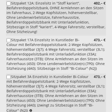
Sitzpaket 12A: Einzelsitz in "Stoff kariert",
402,– €
mit
Beifahrerdoppelsitzbank, OHNE Armlehnen an den Sitzen
7M4,
im Fahrerhaus, 2-Wege Kopfstützen, höhenverstellbar,
Z03,
Ohne Lendenwirbelstütze, Fahrerhaussitze,
4X1,
Beifahrerdoppelsitzbbank mit Unterladefunktion,
4RB,
Sitzbezüge in Stoff "kariert", 4-Wege Fahrersitz, verstellbar,
FM3,
Ohne Sitzheizung!
6XP
und
Sitzpaket 17A Einzelsitz in Kunstleder Bi-
473,– €
1ME
Colour mit Beifahrerdoppelsitzbank: 2-Wege Kopfstützen,
oder
höhenverstellbar (3J7); 4-Wege Fahrersitz, verstellbar (3L1);
1XA
Beifahrerdoppelsitzbank mit Unterladefunktion (33A);
und
Fahrerhaussitze (3TB); Ohne Armlehnen an den Sitzen im
4Z2
Fahrerhaus (4S0); Ohne Lendenwirbelstütze(n) (7P0); Ohne
oder
Sitzheizung (4A0); Sitzbezüge in Stoff "Bi-Colour" (N2J)
4Z5)
Sitzpaket 3A Einzelsitz in Kunstleder Bi-Colour
473,– €
mit Beifahrerdoppelsitzbank: 2-Wege Kopfstützen,
höhenverstellbar (3J7); 4-Wege Fahrersitz, verstellbar (3L1);
Beifahrerdoppelsitzbank mit Unterladefunktion (33A);
Fahrerhaussitze (3TB); Ohne Armlehnen an den Sitzen im
Fahrerhaus (4S0); Ohne Lendenwirbelstütze(n) (7P0); Ohne
Sitzheizung (4A0); (zwingt zu Sitzbezüge in Stoff "Bi-
(nur
Colour" (N2J)