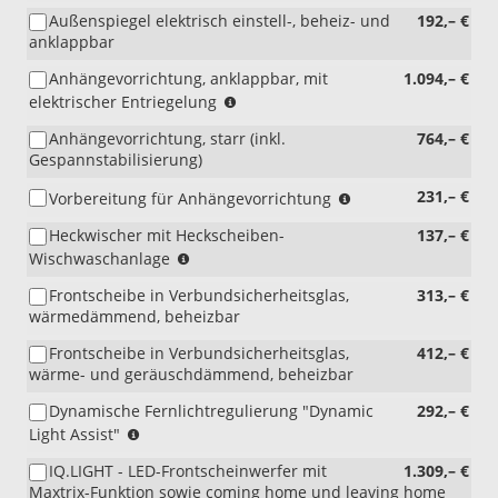
i.V.
Außenspiegel elektrisch einstell-, beheiz- und
192,– €
mit
anklappbar
8FB)
Anhängevorrichtung, anklappbar, mit
1.094,– €
(nur
elektrischer Entriegelung
i.V.
Anhängevorrichtung, starr (inkl.
764,– €
mit
Gespannstabilisierung)
2.0
TDI
(nicht
231,– €
Vorbereitung für Anhängevorrichtung
110PS
i.V.
6-
Heckwischer mit Heckscheiben-
137,– €
mit
Gang
(nur
Wischwaschanlage
1M3
kurzer
i.V.
und
Radstand)
Frontscheibe in Verbundsicherheitsglas,
313,– €
mit
1M6)
wärmedämmend, beheizbar
4L1
oder
Frontscheibe in Verbundsicherheitsglas,
412,– €
Z59
wärme- und geräuschdämmend, beheizbar
oder
GL1
Dynamische Fernlichtregulierung "Dynamic
292,– €
und
(nur
Light Assist"
4HF)
i.V.
IQ.LIGHT - LED-Frontscheinwerfer mit
1.309,– €
mit
Maxtrix-Funktion sowie coming home und leaving home
8IV)