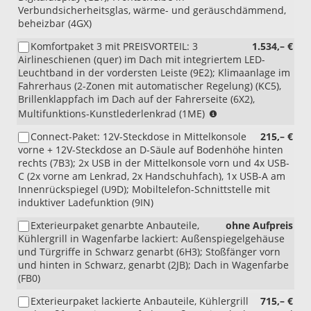
Verbundsicherheitsglas, wärme- und geräuschdämmend,
beheizbar (4GX)
Komfortpaket 3 mit PREISVORTEIL: 3
1.534,– €
Airlineschienen (quer) im Dach mit integriertem LED-
Leuchtband in der vordersten Leiste (9E2); Klimaanlage im
Fahrerhaus (2-Zonen mit automatischer Regelung) (KC5),
Brillenklappfach im Dach auf der Fahrerseite (6X2),
(nur
Multifunktions-Kunstlederlenkrad (1ME)
i.V.
Connect-Paket: 12V-Steckdose in Mittelkonsole
215,– €
mit
vorne + 12V-Steckdose an D-Säule auf Bodenhöhe hinten
Automatik)
rechts (7B3); 2x USB in der Mittelkonsole vorn und 4x USB-
C (2x vorne am Lenkrad, 2x Handschuhfach), 1x USB-A am
Innenrückspiegel (U9D); Mobiltelefon-Schnittstelle mit
induktiver Ladefunktion (9IN)
Exterieurpaket genarbte Anbauteile,
ohne Aufpreis
Kühlergrill in Wagenfarbe lackiert: Außenspiegelgehäuse
und Türgriffe in Schwarz genarbt (6H3); Stoßfänger vorn
und hinten in Schwarz, genarbt (2JB); Dach in Wagenfarbe
(FB0)
Exterieurpaket lackierte Anbauteile, Kühlergrill
715,– €