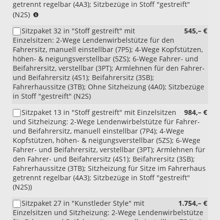
getrennt regelbar (4A3); Sitzbezüge in Stoff "gestreift"
(nur
(N2S)
i.V.
Sitzpaket 32 in "Stoff gestreift" mit
545,– €
mit
Einzelsitzen: 2-Wege Lendenwirbelstütze für den
4X1
Fahrersitz, manuell einstellbar (7P5); 4-Wege Kopfstützen,
und
höhen- & neigungsverstellbar (5ZS); 6-Wege Fahrer- und
4RB)
Beifahrersitz, verstellbar (3PT); Armlehnen für den Fahrer-
und Beifahrersitz (4S1); Beifahrersitz (3SB);
Fahrerhaussitze (3TB); Ohne Sitzheizung (4A0); Sitzbezüge
in Stoff "gestreift" (N2S)
Sitzpaket 13 in "Stoff gestreift" mit Einzelsitzen
984,– €
und Sitzheizung: 2-Wege Lendenwirbelstütze für Fahrer-
und Beifahrersitz, manuell einstellbar (7P4); 4-Wege
Kopfstützen, höhen- & neigungsverstellbar (5ZS); 6-Wege
Fahrer- und Beifahrersitz, verstellbar (3PT); Armlehnen für
den Fahrer- und Beifahrersitz (4S1); Beifahrersitz (3SB);
Fahrerhaussitze (3TB); Sitzheizung für Sitze im Fahrerhaus
getrennt regelbar (4A3); Sitzbezüge in Stoff "gestreift"
(N2S))
Sitzpaket 27 in "Kunstleder Style" mit
1.754,– €
Einzelsitzen und Sitzheizung: 2-Wege Lendenwirbelstütze