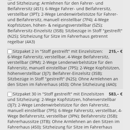
und Sitzheizung: Armlehnen für den Fahrer- und
Beifahrersitz (4S1); 6-Wege Fahrer- und Beifahrersitz,
verstellbar (3PT); 2-Wege Lendenwirbelstütze für Fahrer-
und Beifahrersitz, manuell einstellbar (7P4); 4-Wege
Kopfstützen, höhen- & neigungsverstellbar (5ZS);
Beifahrersitz-Einzelsitz (3SB); Sitzbezüge in Stoff "gestreift"
(N2S); Sitzheizung für Sitze im Fahrerhaus getrennt
regelbar (4A3)
Sitzpaket 2 in "Stoff gestreift" mit Einzelsitzen:
215,– €
6-Wege Fahrersitz, verstellbar, 4-Wege Beifahrersitz,
verstellbar (3PM); 2-Wege Lendenwirbelstütze für den
Fahrersitz, manuell einstellbar (7P5); 2-Wege Kopfstützen,
höhenverstellbar (3J7); Beifahrer-Einzelsitz (3SB);
Sitzbezüge in Stoff "gestreift" (N2S); Ohne Armlehnen an
den Sitzen im Fahrerhaus (4S0); Ohne Sitzheizung (4A0);
Sitzpaket 30 in "Stoff gestreift" mit Einzelsitzen
583,– €
und Sitzheizung: 2-Wege Kopfstützen, höhenverstellbar
(3J7); 2-Wege Lendenwirbelstütze für den Fahrersitz,
manuell einstellbar (7P5); 6-Wege Fahrersitz, verstellbar, 4-
Wege Beifahrersitz, verstellbar (3PN); Beifahrersitz (3SB);
Fahrerhaussitze (3TB); Ohne Armlehnen an den Sitzen im
Fahrerhaus (4S0); Sitzheizung für Sitze im Fahrerhaus