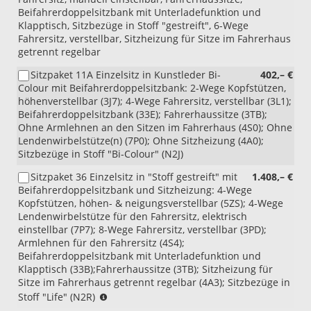
Beifahrerdoppelsitzbank mit Unterladefunktion und
Klapptisch, Sitzbezüge in Stoff "gestreift", 6-Wege
Fahrersitz, verstellbar, Sitzheizung für Sitze im Fahrerhaus
getrennt regelbar
Sitzpaket 11A Einzelsitz in Kunstleder Bi-
402,– €
Colour mit Beifahrerdoppelsitzbank: 2-Wege Kopfstützen,
höhenverstellbar (3J7); 4-Wege Fahrersitz, verstellbar (3L1);
Beifahrerdoppelsitzbank (33E); Fahrerhaussitze (3TB);
Ohne Armlehnen an den Sitzen im Fahrerhaus (4S0); Ohne
Lendenwirbelstütze(n) (7P0); Ohne Sitzheizung (4A0);
Sitzbezüge in Stoff "Bi-Colour" (N2J)
Sitzpaket 36 Einzelsitz in "Stoff gestreift" mit
1.408,– €
Beifahrerdoppelsitzbank und Sitzheizung: 4-Wege
Kopfstützen, höhen- & neigungsverstellbar (5ZS); 4-Wege
Lendenwirbelstütze für den Fahrersitz, elektrisch
einstellbar (7P7); 8-Wege Fahrersitz, verstellbar (3PD);
Armlehnen für den Fahrersitz (4S4);
Beifahrerdoppelsitzbank mit Unterladefunktion und
Klapptisch (33B);Fahrerhaussitze (3TB); Sitzheizung für
Sitze im Fahrerhaus getrennt regelbar (4A3); Sitzbezüge in
(nur
Stoff "Life" (N2R)
i.V.