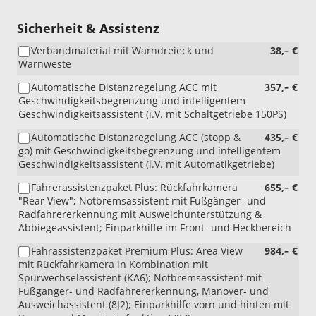
mit
R29
Sicherheit & Assistenz
un
Verbandmaterial mit Warndreieck und
38,– €
P12
Warnweste
Automatische Distanzregelung ACC mit
357,– €
Geschwindigkeitsbegrenzung und intelligentem
Geschwindigkeitsassistent (i.V. mit Schaltgetriebe 150PS)
Automatische Distanzregelung ACC (stopp &
435,– €
go) mit Geschwindigkeitsbegrenzung und intelligentem
Geschwindigkeitsassistent (i.V. mit Automatikgetriebe)
Fahrerassistenzpaket Plus: Rückfahrkamera
655,– €
"Rear View"; Notbremsassistent mit Fußgänger- und
Radfahrererkennung mit Ausweichunterstützung &
Abbiegeassistent; Einparkhilfe im Front- und Heckbereich
Fahrassistenzpaket Premium Plus: Area View
984,– €
mit Rückfahrkamera in Kombination mit
Spurwechselassistent (KA6); Notbremsassistent mit
Fußgänger- und Radfahrererkennung, Manöver- und
Ausweichassistent (8J2); Einparkhilfe vorn und hinten mit