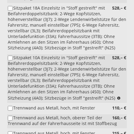
i.V.
Sitzpaket 18A Einzelsitz in "Stoff gestreift" mit
528,– €
mit
Beifahrerdoppelsitzbank: 2-Wege Kopfstützen,
4X1
höhenverstellbar (3J7); 2-Wege Lendenwirbelstütze für den
und
Fahrersitz, manuell einstellbar (7P5); 6-Wege Fahrersitz,
4RB)
verstellbar (3L3); Beifahrerdoppelsitzbank mit
Unterladefunktion (33A); Fahrerhaussitze (3TB); Ohne
Armlehnen an den Sitzen im Fahrerhaus (4S0); Ohne
Sitzheizung (4A0); Sitzbezüge in Stoff "gestreift" (N2S)
Sitzpaket 10A Einzelsitz in "Stoff gestreift" mit
528,– €
Beifahrerdoppelsitzbank: 2-Wege Kopfstützen,
höhenverstellbar (3J7); 2-Wege Lendenwirbelstütze für den
Fahrersitz, manuell einstellbar (7P5); 6-Wege Fahrersitz,
verstellbar (3L3); Beifahrerdoppelsitzbank mit
Unterladefunktion (33A); Fahrerhaussitze (3TB); Ohne
Armlehnen an den Sitzen im Fahrerhaus (4S0); Ohne
(nur
Sitzheizung (4A0); Sitzbezüge in Stoff "gestreift" (N2S)
i.V.
Trennwand aus Metall, hoch, mit Fenster
110,– €
mit
4X1
Trennwand aus Metall, hoch, oberer Teil der
160,– €
und
Trennwand auf der Fahrerhausseite ist mit Stoffbezug
4RB)
Trennwand aus Metall, hoch, mit Fenster,
215,– €