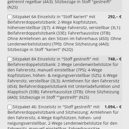
getrennt regelbar (4A3); Sitzbezüge in Stoff "gestreift"
7M4,
4Z2
(N2S)
Z03,
oder
4X1,
4Z5)
Sitzpaket 6A Einzelsitz in "Stoff kariert" mit
292,– €
4RB,
Beifahrerdoppelsitzbank: 2-Wege Kopfstützen,
FM3,
höhenverstellbar (3J7); 4-Wege Fahrersitz, verstellbar (3L1);
6XP)
Beifahrerdoppelsitzbank (33E); Fahrerhaussitze (3TB);
Ohne Armlehnen an den Sitzen im Fahrerhaus (4S0); Ohne
Lendenwirbelstütze(n) (7P0); Ohne Sitzheizung (4A0);
Sitzbezüge in Stoff "kariert" (N2Q)
Sitzpaket 8A Einzelsitz in "Stoff gestreift" mit
748,– €
Beifahrerdoppelsitzbank: 2-Wege Lendenwirbelstütze für
den Fahrersitz, manuell einstellbar (7P5); 4-Wege
Kopfstützen, höhen- & neigungsverstellbar (5ZS); 6-Wege
Fahrersitz, verstellbar (3L3); Armlehnen für den Fahrersitz
(4S4); Beifahrerdoppelsitzbank mit Unterladefunktion und
Klapptisch (33B); Fahrerhaussitze (3TB); Ohne Sitzheizung
(4A0); Sitzbezüge in Stoff ""gestreift" (N2S)
Sitzpaket 46: Einzelsitz in "Stoff gestreift" mit
1.094,– €
Beifahrerdoppelsitzbank und Sitzheizung: Armlehnen für
den Fahrersitz, 4-Wege Kopfstützen, höhen- und
neigungsverstellbar, 2-Wege Lendenwirbelstütze für den
Fahrersitz, manuell einstellbar, Fahrerhaussitze,