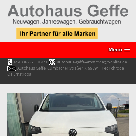
Menü
+49 03623 - 331873
autohaus-geffe-ernstroda@t-online.de
Autohaus Geffe, Cumbacher Straße 17, 99894 Friedrichroda
OT Ernstroda