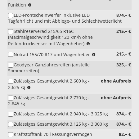
(nur
Funktion
i.V.
LED-Frontscheinwerfer inklusive LED
874,– €
mit
Tagfahrlicht und mit Abbiege- und Schlechtwetterlicht
8G3)
Stahlreserverad 215/65 R16C
215,– €
(Maximalgeschwindigkeit 120 km/h ohne
(nur
Reifendrucksensor mit Wagenheber)
i.V.
(nur
215,– €
Notrad 155/70 R17 und Wagenheber
mit
i.V.
16"-
Goodyear Ganzjahresreifen (anstelle
325,– €
mit
Räder)
Sommerreifen)
17"-
Räder)
Zulässiges Gesamtgewicht 2.600 kg -
ohne Aufpreis
(nicht
2.625 kg
i.V.
Zulässiges Gesamtgewicht 2.770 kg -
ohne Aufpreis
mit
2.845 kg
4MOTION)
Zulässiges Gesamtgewicht 2.940 kg - 3.025 kg
874,– €
Zulässiges Gesamtgewicht 3.125 kg - 3.300 kg
874,– €
Kraftstofftank 70 l Fassungsvermögen
82,– €