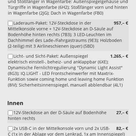
und Stoßfänger in Wagenfarbe: Außenspiegelgehäuse und
Türgriffe in Wagenfarbe (6H2); Stoßfänger vorn und hinten
in Wagenfarbe (2JG); Dach in Wagenfarbe (FB0)
Laderaum-Paket: 12V-Steckdose in der
957,– €
Mittelkonsole vorne + 12V-Steckdose an D-Säule auf
Bodenhöhe hinten rechts (7B3); 3 LED-Leuchten im
Dachhimmel des Lade-/Fahrgastraums (9E3); Holzboden
(2-teilig) mit 3 Airlineschienen (quer) (5BD)
Licht- und Sicht-Paket: Außenspiegel
1.265,– €
elektrisch einstell-, beheiz- und anklappbar (6XE);
Dynamische Fernlichtregulierung "Dynamic Light Assist"
(8G3); IQ.LIGHT - LED Frontscheinwerfer mit Maxtrix-
Funktion sowie coming home und leaving home Funktion
(8IV); Sicherheitsinnenspiegel, manuell abblendbar (4L1)
Innen
12V-Steckdose an der D-Säule auf Bodenhöhe
27,– €
hinten rechts
2x USB-C in der Mittelkonsole vorn und 2x USB-
82,– €
C (1x in der Ablage vor dem Lenkrad, 1x am Innenspiegel)