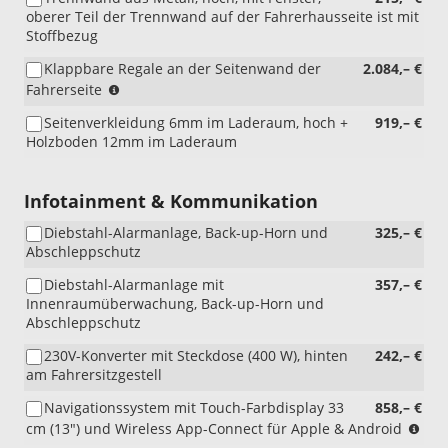
oberer Teil der Trennwand auf der Fahrerhausseite ist mit
Stoffbezug
Klappbare Regale an der Seitenwand der
2.084,– €
(nur
Fahrerseite
i.V.
Seitenverkleidung 6mm im Laderaum, hoch +
919,– €
mit
Holzboden 12mm im Laderaum
5BU)
Infotainment & Kommunikation
Diebstahl-Alarmanlage, Back-up-Horn und
325,– €
Abschleppschutz
Diebstahl-Alarmanlage mit
357,– €
Innenraumüberwachung, Back-up-Horn und
Abschleppschutz
230V-Konverter mit Steckdose (400 W), hinten
242,– €
am Fahrersitzgestell
Navigationssystem mit Touch-Farbdisplay 33
858,– €
(nu
cm (13") und Wireless App-Connect für Apple & Android
i.V.