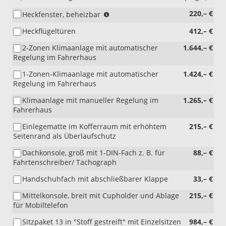
(nur
220,– €
Heckfenster, beheizbar
i.V.
Heckflügeltüren
412,– €
mit
8N1
2-Zonen Klimaanlage mit automatischer
1.644,– €
und
Regelung im Fahrerhaus
4L1
oder
1-Zonen-Klimaanlage mit automatischer
1.424,– €
GL1)
Regelung im Fahrerhaus
Klimaanlage mit manueller Regelung im
1.265,– €
Fahrerhaus
Einlegematte im Kofferraum mit erhöhtem
215,– €
Seitenrand als Überlaufschutz
Dachkonsole, groß mit 1-DIN-Fach z. B. für
88,– €
Fahrtenschreiber/ Tachograph
Handschuhfach mit abschließbarer Klappe
33,– €
Mittelkonsole, breit mit Cupholder und Ablage
215,– €
für Mobiltelefon
Sitzpaket 13 in "Stoff gestreift" mit Einzelsitzen
984,– €