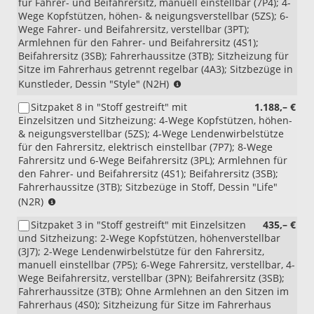
für Fahrer- und Beifahrersitz, manuell einstellbar (7P4); 4-
Wege Kopfstützen, höhen- & neigungsverstellbar (5ZS); 6-
Wege Fahrer- und Beifahrersitz, verstellbar (3PT);
Armlehnen für den Fahrer- und Beifahrersitz (4S1);
Beifahrersitz (3SB); Fahrerhaussitze (3TB); Sitzheizung für
Sitze im Fahrerhaus getrennt regelbar (4A3); Sitzbezüge in
(nur
Kunstleder, Dessin "Style" (N2H)
i.V.
Sitzpaket 8 in "Stoff gestreift" mit
1.188,– €
mit
Einzelsitzen und Sitzheizung: 4-Wege Kopfstützen, höhen-
4X1,
& neigungsverstellbar (5ZS); 4-Wege Lendenwirbelstütze
4RB,
für den Fahrersitz, elektrisch einstellbar (7P7); 8-Wege
U9D
Fahrersitz und 6-Wege Beifahrersitz (3PL); Armlehnen für
oder
den Fahrer- und Beifahrersitz (4S1); Beifahrersitz (3SB);
Z58,
Fahrerhaussitze (3TB); Sitzbezüge in Stoff, Dessin "Life"
FM4,
(nur
(N2R)
Z05,
i.V.
QQ3,
Sitzpaket 3 in "Stoff gestreift" mit Einzelsitzen
435,– €
mit
6N2,
und Sitzheizung: 2-Wege Kopfstützen, höhenverstellbar
1ME
6XP
(3J7); 2-Wege Lendenwirbelstütze für den Fahrersitz,
oder
und
manuell einstellbar (7P5); 6-Wege Fahrersitz, verstellbar, 4-
1XA,
1ME
Wege Beifahrersitz, verstellbar (3PN); Beifahrersitz (3SB);
4Z2
oder
Fahrerhaussitze (3TB); Ohne Armlehnen an den Sitzen im
oder
1XA
Fahrerhaus (4S0); Sitzheizung für Sitze im Fahrerhaus
4Z5,
und