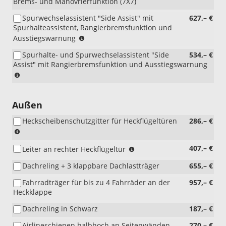
Brems- und Manövrierfunktion (7X7)
Spurwechselassistent "Side Assist" mit
627,– €
Spurhalteassistent, Rangierbremsfunktion und
(nur
Ausstiegswarnung
i.V.
Spurhalte- und Spurwechselassistent "Side
534,– €
mit
Assist" mit Rangierbremsfunktion und Ausstiegswarnung
Automatik)
(nur
(nur
i.V.
i.V.
mit
mit
Schaltgetriebe)
Außen
P13
(nur
und
Heckscheibenschutzgitter für Heckflügeltüren
286,– €
i.V.
P71)
(nur
mit
i.V.
P13
(nur
407,– €
Leiter an rechter Heckflügeltür
mit
und
i.V.
4HF,
P71)
Dachreling + 3 klappbare Dachlastträger
655,– €
mit
8N1,
3RE)
3RE
Fahrradträger für bis zu 4 Fahrräder an der
957,– €
und
Heckklappe
4L1
oder
Dachreling in Schwarz
187,– €
GL1)
Airlineschienen halbhoch an Seitenwänden
270,– €