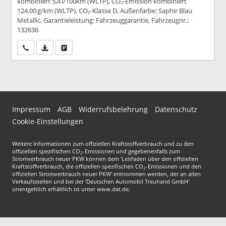
kombiniert 5,4 l/100km (WLTP), CO₂-Emission kombiniert
124.00 g/km (WLTP), CO₂-Klasse D, Außenfarbe: Saphir Blau
Metallic, Garantieleistung: Fahrzeuggarantie, Fahrzeugnr.:
132636
Wir rufen Sie an
PDF-Datei, Fahrzeugexposé drucken
Drucken, parken oder vergleichen
Impressum
AGB
Widerrufsbelehrung
Datenschutz
Cookie-Einstellungen
Weitere Informationen zum offiziellen Kraftstoffverbrauch und zu den
offiziellen spezifischen CO
-Emissionen und gegebenenfalls zum
2
Stromverbrauch neuer PKW können dem 'Leitfaden über den offiziellen
Kraftstoffverbrauch, die offiziellen spezifischen CO
-Emissionen und den
2
offiziellen Stromverbrauch neuer PKW' entnommen werden, der an allen
Verkaufsstellen und bei der 'Deutschen Automobil Treuhand GmbH'
unentgeltlich erhältlich ist unter www.dat.de.