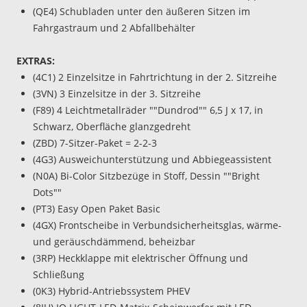
(QE4) Schubladen unter den äußeren Sitzen im
Fahrgastraum und 2 Abfallbehälter
EXTRAS:
(4C1) 2 Einzelsitze in Fahrtrichtung in der 2. Sitzreihe
(3VN) 3 Einzelsitze in der 3. Sitzreihe
(F89) 4 Leichtmetallräder ""Dundrod"" 6,5 J x 17, in
Schwarz, Oberfläche glanzgedreht
(ZBD) 7-Sitzer-Paket = 2-2-3
(4G3) Ausweichunterstützung und Abbiegeassistent
(N0A) Bi-Color Sitzbezüge in Stoff, Dessin ""Bright
Dots""
(PT3) Easy Open Paket Basic
(4GX) Frontscheibe in Verbundsicherheitsglas, wärme-
und geräuschdämmend, beheizbar
(3RP) Heckklappe mit elektrischer Öffnung und
Schließung
(0K3) Hybrid-Antriebssystem PHEV