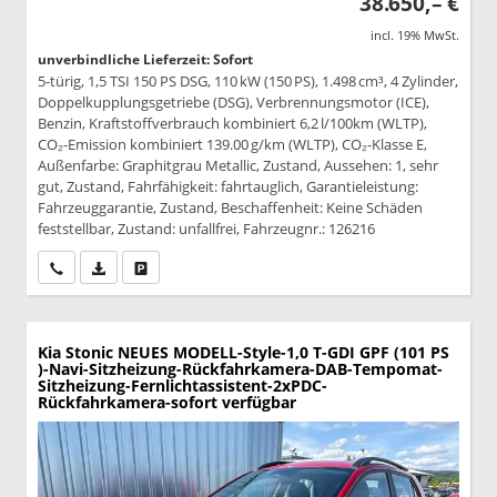
38.650,– €
incl. 19% MwSt.
unverbindliche Lieferzeit: Sofort
5-türig, 1,5 TSI 150 PS DSG, 110 kW (150 PS), 1.498 cm³, 4 Zylinder,
Doppelkupplungsgetriebe (DSG), Verbrennungsmotor (ICE),
Benzin, Kraftstoffverbrauch kombiniert 6,2 l/100km (WLTP),
CO₂-Emission kombiniert 139.00 g/km (WLTP), CO₂-Klasse E,
Außenfarbe: Graphitgrau Metallic, Zustand, Aussehen: 1, sehr
gut, Zustand, Fahrfähigkeit: fahrtauglich, Garantieleistung:
Fahrzeuggarantie, Zustand, Beschaffenheit: Keine Schäden
feststellbar, Zustand: unfallfrei, Fahrzeugnr.: 126216
Wir rufen Sie an
PDF-Datei, Fahrzeugexposé drucken
Drucken, parken oder vergleichen
Kia Stonic
NEUES MODELL-Style-1,0 T-GDI GPF (101 PS
)-Navi-Sitzheizung-Rückfahrkamera-DAB-Tempomat-
Sitzheizung-Fernlichtassistent-2xPDC-
Rückfahrkamera-sofort verfügbar