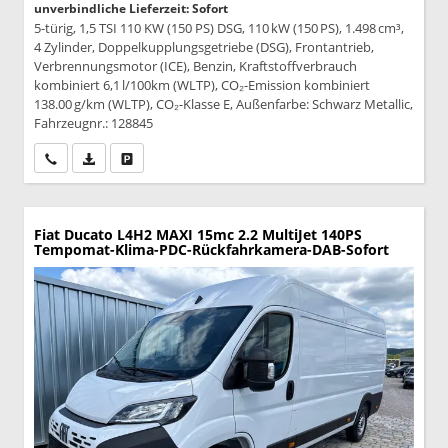
unverbindliche Lieferzeit: Sofort
5-türig, 1,5 TSI 110 KW (150 PS) DSG, 110 kW (150 PS), 1.498 cm³,
4 Zylinder, Doppelkupplungsgetriebe (DSG), Frontantrieb,
Verbrennungsmotor (ICE), Benzin, Kraftstoffverbrauch
kombiniert 6,1 l/100km (WLTP), CO₂-Emission kombiniert
138.00 g/km (WLTP), CO₂-Klasse E, Außenfarbe: Schwarz Metallic,
Fahrzeugnr.: 128845
Wir rufen Sie an
PDF-Datei, Fahrzeugexposé drucken
Drucken, parken oder vergleichen
Fiat Ducato
L4H2 MAXI 15mc 2.2 MultiJet 140PS
Tempomat-Klima-PDC-Rückfahrkamera-DAB-Sofort