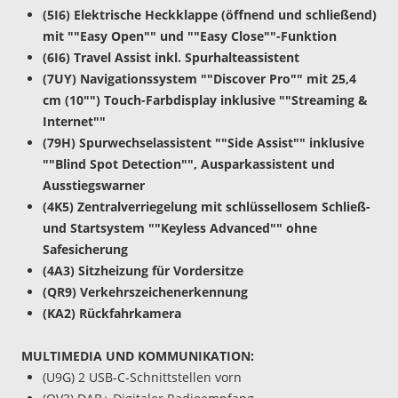
(5I6) Elektrische Heckklappe (öffnend und schließend)
mit ""Easy Open"" und ""Easy Close""-Funktion
(6I6) Travel Assist inkl. Spurhalteassistent
(7UY) Navigationssystem ""Discover Pro"" mit 25,4
cm (10"") Touch-Farbdisplay inklusive ""Streaming &
Internet""
(79H) Spurwechselassistent ""Side Assist"" inklusive
""Blind Spot Detection"", Ausparkassistent und
Ausstiegswarner
(4K5) Zentralverriegelung mit schlüssellosem Schließ-
und Startsystem ""Keyless Advanced"" ohne
Safesicherung
(4A3) Sitzheizung für Vordersitze
(QR9) Verkehrszeichenerkennung
(KA2) Rückfahrkamera
MULTIMEDIA UND KOMMUNIKATION:
(U9G) 2 USB-C-Schnittstellen vorn