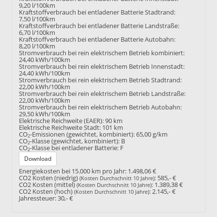
9,20 l/100km
Kraftstoffverbrauch bei entladener Batterie Stadtrand:
7,50 l/100km
Kraftstoffverbrauch bei entladener Batterie Landstraße:
6,70 l/100km
Kraftstoffverbrauch bei entladener Batterie Autobahn:
8,20 l/100km
Stromverbrauch bei rein elektrischem Betrieb kombiniert:
24,40 kWh/100km
Stromverbrauch bei rein elektrischem Betrieb Innenstadt:
24,40 kWh/100km
Stromverbrauch bei rein elektrischem Betrieb Stadtrand:
22,00 kWh/100km
Stromverbrauch bei rein elektrischem Betrieb Landstraße:
22,00 kWh/100km
Stromverbrauch bei rein elektrischem Betrieb Autobahn:
29,50 kWh/100km
Elektrische Reichweite (EAER):
90 km
Elektrische Reichweite Stadt:
101 km
CO
-Emissionen (gewichtet, kombiniert):
65,00 g/km
2
CO
-Klasse (gewichtet, kombiniert):
B
2
CO
-Klasse bei entladener Batterie:
F
2
Download
Energiekosten bei 15.000 km pro Jahr:
1.498,06 €
CO2 Kosten (niedrig)
:
585,- €
(Kosten Durchschnitt 10 Jahre)
CO2 Kosten (mittel)
:
1.389,38 €
(Kosten Durchschnitt 10 Jahre)
CO2 Kosten (hoch)
:
2.145,- €
(Kosten Durchschnitt 10 Jahre)
Jahressteuer:
30,- €