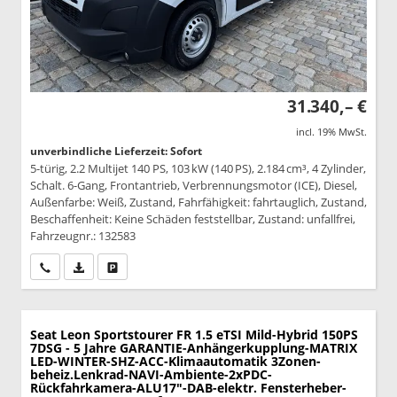
31.340,– €
incl. 19% MwSt.
unverbindliche Lieferzeit: Sofort
5-türig, 2.2 Multijet 140 PS, 103 kW (140 PS), 2.184 cm³, 4 Zylinder,
Schalt. 6-Gang, Frontantrieb, Verbrennungsmotor (ICE), Diesel,
Außenfarbe: Weiß, Zustand, Fahrfähigkeit: fahrtauglich, Zustand,
Beschaffenheit: Keine Schäden feststellbar, Zustand: unfallfrei,
Fahrzeugnr.: 132583
Wir rufen Sie an
PDF-Datei, Fahrzeugexposé drucken
Drucken, parken oder vergleichen
Seat Leon Sportstourer
FR 1.5 eTSI Mild-Hybrid 150PS
7DSG - 5 Jahre GARANTIE-Anhängerkupplung-MATRIX
LED-WINTER-SHZ-ACC-Klimaautomatik 3Zonen-
beheiz.Lenkrad-NAVI-Ambiente-2xPDC-
Rückfahrkamera-ALU17"-DAB-elektr. Fensterheber-