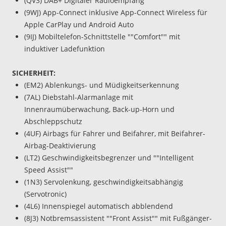
(QV3) DAB+ Digitaler Radioempfang
(9WJ) App-Connect inklusive App-Connect Wireless für
Apple CarPlay und Android Auto
(9IJ) Mobiltelefon-Schnittstelle ""Comfort"" mit
induktiver Ladefunktion
SICHERHEIT:
(EM2) Ablenkungs- und Müdigkeitserkennung
(7AL) Diebstahl-Alarmanlage mit
Innenraumüberwachung, Back-up-Horn und
Abschleppschutz
(4UF) Airbags für Fahrer und Beifahrer, mit Beifahrer-
Airbag-Deaktivierung
(LT2) Geschwindigkeitsbegrenzer und ""Intelligent
Speed Assist""
(1N3) Servolenkung, geschwindigkeitsabhängig
(Servotronic)
(4L6) Innenspiegel automatisch abblendend
(8J3) Notbremsassistent ""Front Assist"" mit Fußgänger-