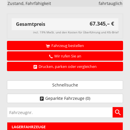
Zustand, Fahrfähigkeit
fahrtauglich
67.345,– €
Gesamtpreis
incl. 19% MwSt. und den Kosten für Überführung und Kfz-Brief
Fahrzeug bestellen
Wir rufen Sie an
Drucken, parken oder vergleichen
Schnellsuche
Geparkte Fahrzeuge (
0
)
Fahrzeugnr.
LAGERFAHRZEUGE