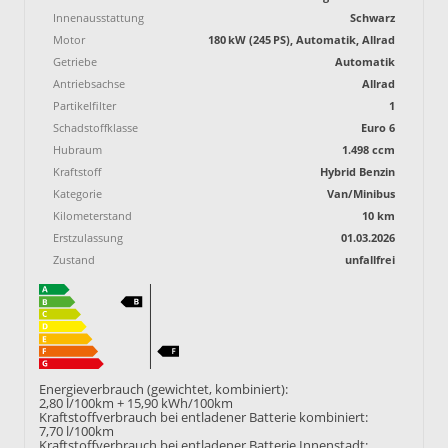
Innenausstattung
Schwarz
Motor
180 kW (245 PS), Automatik, Allrad
Getriebe
Automatik
Antriebsachse
Allrad
Partikelfilter
1
Schadstoffklasse
Euro 6
Hubraum
1.498 ccm
Kraftstoff
Hybrid Benzin
Kategorie
Van/Minibus
Kilometerstand
10 km
Erstzulassung
01.03.2026
Zustand
unfallfrei
Energieverbrauch (gewichtet, kombiniert):
2,80 l/100km + 15,90 kWh/100km
Kraftstoffverbrauch bei entladener Batterie kombiniert:
7,70 l/100km
Kraftstoffverbrauch bei entladener Batterie Innenstadt: