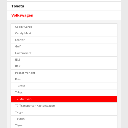
Toyota
Volkswagen
Caddy Cargo
Caddy Maxi
Crafter
Golf
Golf Variant
ID.3
ID.7
Passat Variant
Polo
T-Cross
T-Roc
T7 Multivan
T7 Transporter Kastenwagen
Taigo
Tayron
Tiguan