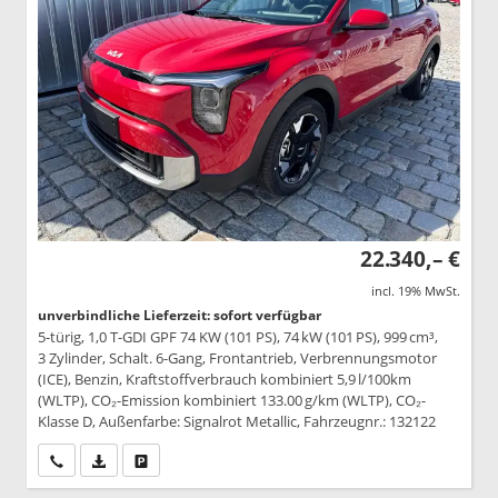
22.340,– €
incl. 19% MwSt.
unverbindliche Lieferzeit: sofort verfügbar
5-türig, 1,0 T-GDI GPF 74 KW (101 PS), 74 kW (101 PS), 999 cm³,
3 Zylinder, Schalt. 6-Gang, Frontantrieb, Verbrennungsmotor
(ICE), Benzin, Kraftstoffverbrauch kombiniert 5,9 l/100km
(WLTP), CO₂-Emission kombiniert 133.00 g/km (WLTP), CO₂-
Klasse D, Außenfarbe: Signalrot Metallic, Fahrzeugnr.: 132122
Wir rufen Sie an
PDF-Datei, Fahrzeugexposé drucken
Drucken, parken oder vergleichen