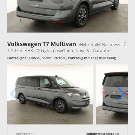
Volkswagen T7 Multivan
eHybrid 4M Business LÜ,
7-Sitzer, AHK, IQ.Light, easyOpen, Navi, 5-J Garantie
Fahrzeugnr.
:
130538
,
sofort lieferbar
,
Fahrzeug mit Tageszulassung
Außenfarbe
Indiumgrau Metallic