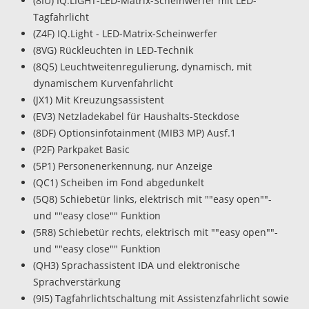
(8IU) IQ.LIGHT-LED-Matrix-Scheinwerfer mit LED-
Tagfahrlicht
(Z4F) IQ.Light - LED-Matrix-Scheinwerfer
(8VG) Rückleuchten in LED-Technik
(8Q5) Leuchtweitenregulierung, dynamisch, mit
dynamischem Kurvenfahrlicht
(JX1) Mit Kreuzungsassistent
(EV3) Netzladekabel für Haushalts-Steckdose
(8DF) Optionsinfotainment (MIB3 MP) Ausf.1
(P2F) Parkpaket Basic
(5P1) Personenerkennung, nur Anzeige
(QC1) Scheiben im Fond abgedunkelt
(5Q8) Schiebetür links, elektrisch mit ""easy open""-
und ""easy close"" Funktion
(5R8) Schiebetür rechts, elektrisch mit ""easy open""-
und ""easy close"" Funktion
(QH3) Sprachassistent IDA und elektronische
Sprachverstärkung
(9I5) Tagfahrlichtschaltung mit Assistenzfahrlicht sowie