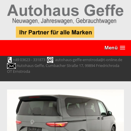
Menü
+49 03623 - 331873
autohaus-geffe-ernstroda@t-online.de
Autohaus Geffe, Cumbacher Straße 17, 99894 Friedrichroda
OT Ernstroda