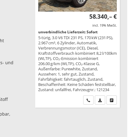
58.340,– €
incl. 19% MwSt.
unverbindliche Lieferzeit: Sofort
5-türig, 3.0 V6 TDI 231 PS, 170 kW (231 PS),
ht
2.967 cm³, 6 Zylinder, Automatik,
Verbrennungsmotor (ICE), Diesel,
Kraftstoffverbrauch kombiniert 8,2 l/100km
(WLTP), CO₂-Emission kombiniert
gs- und
206.00 g/km (WLTP), CO₂-Klasse G,
Außenfarbe: Purewhite, Zustand,
Aussehen: 1, sehr gut, Zustand,
Fahrfähigkeit: fahrtauglich, Zustand,
Beschaffenheit: Keine Schäden feststellbar,
Zustand: unfallfrei, Fahrzeugnr.: 121234
toff
Wir rufen Sie an
PDF-Datei, Fahrzeu
Drucken, park
pbar,