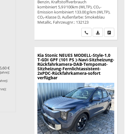
Benzin, Kraftstoffverbrauch
kombiniert 5,9 l/100km (WLTP), CO₂-
Emission kombiniert 133.00 g/km (WLTP),
CO₂-Klasse D, Außenfarbe: Smokeblau
Metallic, Fahrzeugnr.: 132123
Wir rufen Sie an
PDF-Datei, Fahrzeu
Drucken, park
Kia Stonic
NEUES MODELL-Style-1,0
T-GDI GPF (101 PS )-Navi-Sitzheizung-
Rückfahrkamera-DAB-Tempomat-
5,60 €
Sitzheizung-Fernlichtassistent-
:
Jahre)
2xPDC-Rückfahrkamera-sofort
verfügbar
:
ahre)
:
hre)