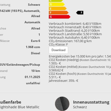
tattung
Schwarz
142 kW (193 PS), Automatik,
Allrad
Automatik
Verbrauch kombiniert:
6,40 l/100km
Verbrauch Innenstadt:
8,40 l/100km
achse
Allrad
Verbrauch Stadtrand:
6,20 l/100km
Verbrauch Landstraße:
5,50 l/100km
ter
1
Verbrauch Autobahn:
6,40 l/100km
fklasse
Euro 6
CO
-Emissionen:
167,00 g/km
2
CO
-Klasse:
F
2
1.968 ccm
Download
Diesel
Energiekosten bei 15.000 km pro Jahr:
1.54
CO2 Kosten (niedrig)
(Kosten Durchschnitt 10 
1.503,- €
SUV/Geländewagen/Pickup
CO2 Kosten (mittel)
(Kosten Durchschnitt 10 J
3.569,62 €
stand
10 km
CO2 Kosten (hoch)
(Kosten Durchschnitt 10 Ja
sung
01.11.2025
5.511,- €
Jahressteuer:
359,- €
unfallfrei
Innenausstattung
ußenfarbe
Innenausstattung
ightshade Blue Metallic
Schwarz