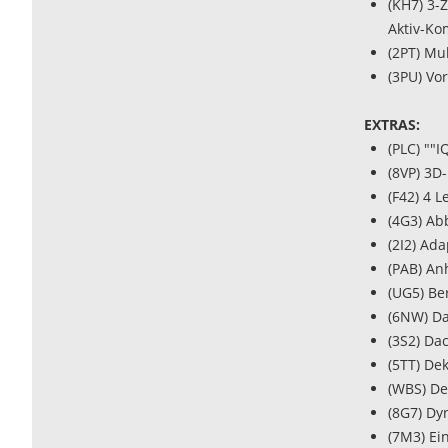
(KH7) 3-
Aktiv-Kom
(2PT) Mu
(3PU) Vor
EXTRAS:
(PLC) ""
(8VP) 3D
(F42) 4 L
(4G3) Ab
(2I2) Ad
(PAB) An
(UG5) Be
(6NW) D
(3S2) Da
(5TT) Dek
(WBS) De
(8G7) Dy
(7M3) Ei