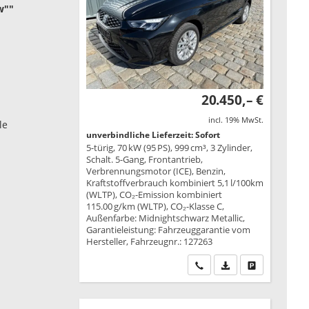
w""
20.450,– €
incl. 19% MwSt.
le
unverbindliche Lieferzeit: Sofort
5-türig, 70 kW (95 PS), 999 cm³, 3 Zylinder,
Schalt. 5-Gang, Frontantrieb,
Verbrennungsmotor (ICE), Benzin,
Kraftstoffverbrauch kombiniert 5,1 l/100km
(WLTP), CO₂-Emission kombiniert
115.00 g/km (WLTP), CO₂-Klasse C,
Außenfarbe: Midnightschwarz Metallic,
Garantieleistung: Fahrzeuggarantie vom
Hersteller, Fahrzeugnr.: 127263
Wir rufen Sie an
PDF-Datei, Fahrzeu
Drucken, park