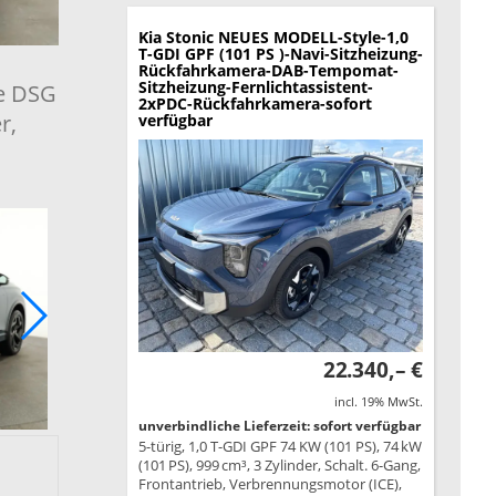
Kia Stonic
NEUES MODELL-Style-1,0
T-GDI GPF (101 PS )-Navi-Sitzheizung-
Rückfahrkamera-DAB-Tempomat-
Sitzheizung-Fernlichtassistent-
ne DSG
2xPDC-Rückfahrkamera-sofort
r,
verfügbar
22.340,– €
incl. 19% MwSt.
unverbindliche Lieferzeit: sofort verfügbar
5-türig, 1,0 T-GDI GPF 74 KW (101 PS), 74 kW
(101 PS), 999 cm³, 3 Zylinder, Schalt. 6-Gang,
Frontantrieb, Verbrennungsmotor (ICE),