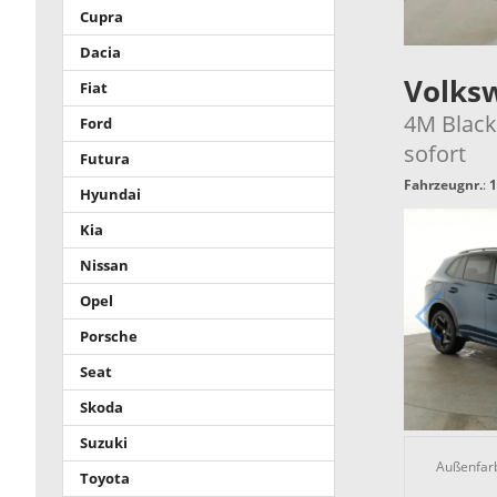
Cupra
Dacia
Volks
Fiat
4M Black,
Ford
sofort
Futura
Fahrzeugnr.
:
1
Hyundai
Kia
Nissan
Opel
Porsche
Seat
Skoda
Suzuki
Außenfar
Toyota