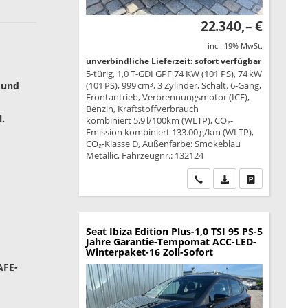
22.340,– €
incl. 19% MwSt.
unverbindliche Lieferzeit: sofort verfügbar
5-türig, 1,0 T-GDI GPF 74 KW (101 PS), 74 kW
 und
(101 PS), 999 cm³, 3 Zylinder, Schalt. 6-Gang,
Frontantrieb, Verbrennungsmotor (ICE),
Benzin, Kraftstoffverbrauch
.
kombiniert 5,9 l/100km (WLTP), CO₂-
Emission kombiniert 133.00 g/km (WLTP),
CO₂-Klasse D, Außenfarbe: Smokeblau
Metallic, Fahrzeugnr.: 132124
Wir rufen Sie an
PDF-Datei, Fahrzeu
Drucken, park
Seat Ibiza
Edition Plus-1,0 TSI 95 PS-5
Jahre Garantie-Tempomat ACC-LED-
Winterpaket-16 Zoll-Sofort
AFE-