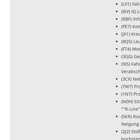
(LV1) Fa
(8IV) IQ
(RBF) In
(PE7) Kom
(JX1) Kr
(8Q5) Le
(FT4) Me
(3GG) Ge
(9I5) Fa
Verabsch
(3CX) Ne
(7W7) Pr
(1N7) Pr
(N0H) Si
""R-Line"
(5KR) Rü
Neigung 
(2J2) Sto
hochglä