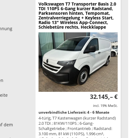
Volkswagen T7 Transporter
Basis 2.0
TDI 110PS 6-Gang kurzer Radstand,
Parksensoren hinten, Tempomat,
Zentralverriegelung + Keyless Start,
Radio 13" Wireless App-Connect,
Schiebetüre rechts, Heckklappe
ennung
en
eite
32.145,– €
incl. 19% MwSt.
unverbindliche Lieferzeit: 4 - 6 Monate
4-türig, T7 Kastenwagen (kurzer Radstand)
2.0 TDI ; 81KW/110PS ; 6-Gang-
auf dem
Schaltgetriebe ; Frontantrieb ; Radstand:
3.100 mm, 81 kW (110 PS), 1.996 cm³,