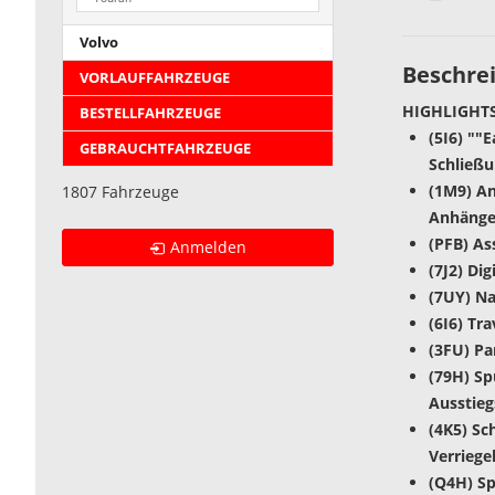
Volvo
Beschre
VORLAUFFAHRZEUGE
HIGHLIGHTS
BESTELLFAHRZEUGE
(5I6) ""
GEBRAUCHTFAHRZEUGE
Schließu
(1M9) An
1807 Fahrzeuge
Anhänger
(PFB) As
Anmelden
(7J2) Di
(7UY) N
(6I6) Tra
(3FU) P
(79H) Sp
Ausstie
(4K5) Sc
Verriege
(Q4H) Sp