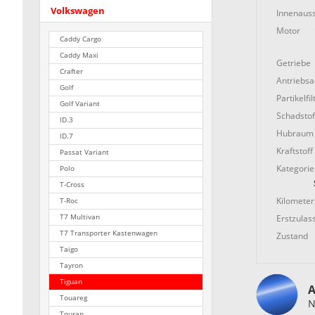
Volkswagen
Innenauss
Motor
Caddy Cargo
Caddy Maxi
Getriebe
Crafter
Antriebs
Golf
Partikelfil
Golf Variant
Schadstof
ID.3
Hubraum
ID.7
Kraftstoff
Passat Variant
Kategorie
Polo
T-Cross
Kilometer
T-Roc
Erstzulas
T7 Multivan
T7 Transporter Kastenwagen
Zustand
Taigo
Tayron
Tiguan
A
Touareg
N
Touran