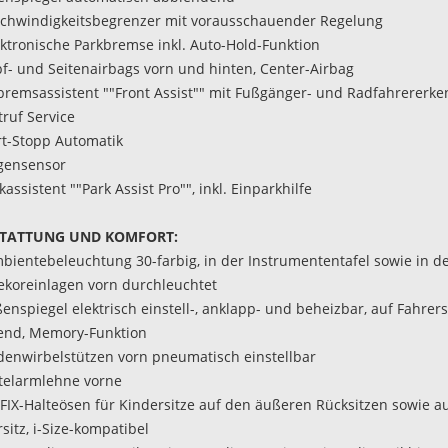
schwindigkeitsbegrenzer mit vorausschauender Regelung
ektronische Parkbremse inkl. Auto-Hold-Funktion
pf- und Seitenairbags vorn und hinten, Center-Airbag
tbremsassistent ""Front Assist"" mit Fußgänger- und Radfahrererk
truf Service
art-Stopp Automatik
gensensor
kassistent ""Park Assist Pro"", inkl. Einparkhilfe
TATTUNG UND KOMFORT:
bientebeleuchtung 30-farbig, in der Instrumententafel sowie in d
ekoreinlagen vorn durchleuchtet
enspiegel elektrisch einstell-, anklapp- und beheizbar, auf Fahrers
end, Memory-Funktion
ndenwirbelstützen vorn pneumatisch einstellbar
ttelarmlehne vorne
OFIX-Halteösen für Kindersitze auf den äußeren Rücksitzen sowie 
sitz, i-Size-kompatibel