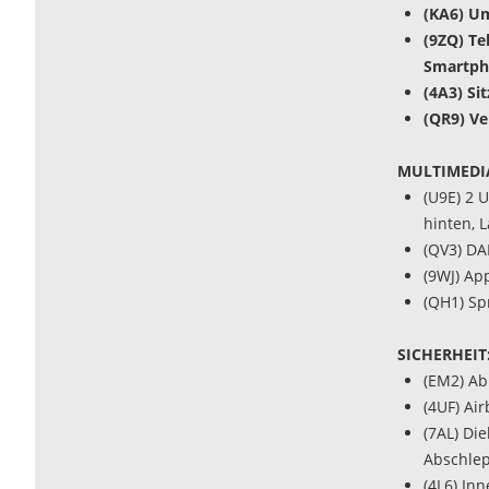
(KA6) Um
(9ZQ) Te
Smartpho
(4A3) Si
(QR9) V
MULTIMEDI
(U9E) 2 
hinten, 
(QV3) DA
(9WJ) Ap
(QH1) Sp
SICHERHEIT
(EM2) Ab
(4UF) Ai
(7AL) Di
Abschle
(4L6) In