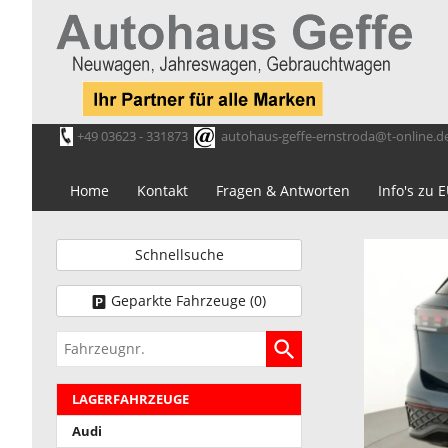
+49 03623 - 331873
autohaus-geffe-ernstroda@t-online.d
Home
Kontakt
Fragen & Antworten
Info's zu
Schnellsuche
Geparkte Fahrzeuge (
0
)
Fahrzeugnr.
LAGERFAHRZEUGE
Audi