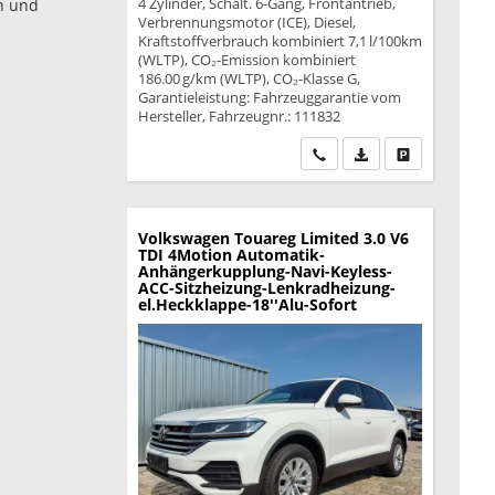
4 Zylinder, Schalt. 6-Gang, Frontantrieb,
en und
Verbrennungsmotor (ICE), Diesel,
Kraftstoffverbrauch kombiniert 7,1 l/100km
(WLTP), CO₂-Emission kombiniert
186.00 g/km (WLTP), CO₂-Klasse G,
Garantieleistung: Fahrzeuggarantie vom
Hersteller, Fahrzeugnr.: 111832
Wir rufen Sie an
PDF-Datei, Fahrzeu
Drucken, park
Volkswagen Touareg
Limited 3.0 V6
TDI 4Motion Automatik-
Anhängerkupplung-Navi-Keyless-
ACC-Sitzheizung-Lenkradheizung-
el.Heckklappe-18''Alu-Sofort