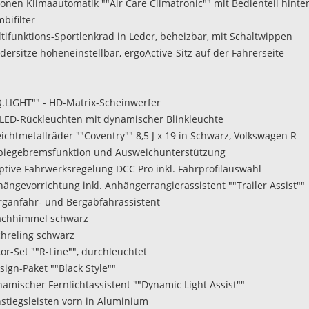
Zonen Klimaautomatik ""Air Care Climatronic"" mit Bedienteil hint
bifilter
ltifunktions-Sportlenkrad in Leder, beheizbar, mit Schaltwippen
dersitze höheneinstellbar, ergoActive-Sitz auf der Fahrerseite
IQ.LIGHT"" - HD-Matrix-Scheinwerfer
-LED-Rückleuchten mit dynamischer Blinkleuchte
eichtmetallräder ""Coventry"" 8,5 J x 19 in Schwarz, Volkswagen R
biegebremsfunktion und Ausweichunterstützung
aptive Fahrwerksregelung DCC Pro inkl. Fahrprofilauswahl
hängevorrichtung inkl. Anhängerrangierassistent ""Trailer Assist""
rganfahr- und Bergabfahrassistent
achhimmel schwarz
chreling schwarz
or-Set ""R-Line"", durchleuchtet
sign-Paket ""Black Style""
namischer Fernlichtassistent ""Dynamic Light Assist""
nstiegsleisten vorn in Aluminium