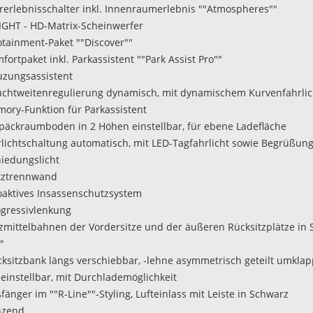
hrerlebnisschalter inkl. Innenraumerlebnis ""Atmospheres""
.LIGHT - HD-Matrix-Scheinwerfer
fotainment-Paket ""Discover""
fortpaket inkl. Parkassistent ""Park Assist Pro""
euzungsassistent
uchtweitenregulierung dynamisch, mit dynamischem Kurvenfahrlic
mory-Funktion für Parkassistent
päckraumboden in 2 Höhen einstellbar, für ebene Ladefläche
hrlichtschaltung automatisch, mit LED-Tagfahrlicht sowie Begrüßun
iedungslicht
tztrennwand
oaktives Insassenschutzsystem
ogressivlenkung
tzmittelbahnen der Vordersitze und der äußeren Rücksitzplätze in S
"
cksitzbank längs verschiebbar, -lehne asymmetrisch geteilt umklap
einstellbar, mit Durchlademöglichkeit
ßfänger im ""R-Line""-Styling, Lufteinlass mit Leiste in Schwarz
nzend