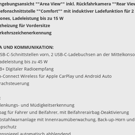
gebungsansicht ""Area View"" inkl. Rückfahrkamera ""Rear Vie
lefonschnittstelle ""Comfort"" mit induktiver Ladefunktion für 2
nes, Ladeleistung bis zu 15 W
tzheizung für Vordersitze
erkehrszeichenerkennung
A UND KOMMUNIKATION:
USB-C-Schnittstellen vorn, 2 USB-C-Ladebuchsen an der Mittelkonso
Ladeleistung bis zu 45 W
B+ Digitaler Radioempfang
p-Connect Wireless für Apple CarPlay und Android Auto
rachsteuerung
:
lenkungs- und Müdigkeitserkennung
rbag für Fahrer und Beifahrer, mit Beifahrerairbag-Deaktivierung
ebstahlwarnanlage mit Innenraumüberwachung, Back-up-Horn und
ppschutz
nenspiegel automatisch abblendend