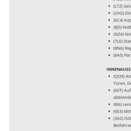
(LT2) Ge
(UH2) El
(6C4) Ko
(8J5) No
(NZ4) No
(7L6) St
(8N6) Re
(8A5) Par
INNENAUSS
(QQ9) Am
Türen, D
(6XT) Auß
abblend
(8I6) Le
(6E3) Mi
(3A2) IS
Beifahrer