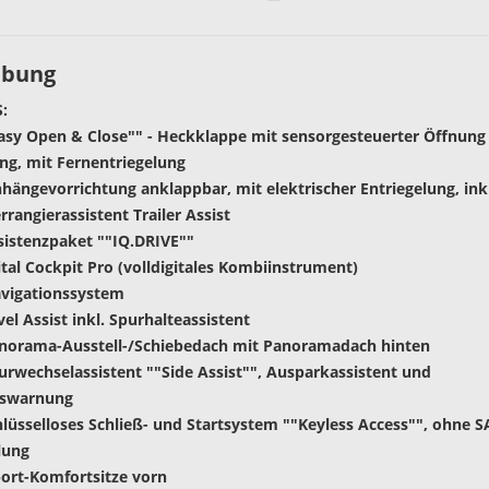
ibung
:
Easy Open & Close"" - Heckklappe mit sensorgesteuerter Öffnung
ng, mit Fernentriegelung
hängevorrichtung anklappbar, mit elektrischer Entriegelung, inkl
rangierassistent Trailer Assist
sistenzpaket ""IQ.DRIVE""
gital Cockpit Pro (volldigitales Kombiinstrument)
avigationssystem
vel Assist inkl. Spurhalteassistent
anorama-Ausstell-/Schiebedach mit Panoramadach hinten
urwechselassistent ""Side Assist"", Ausparkassistent und
gswarnung
hlüsselloses Schließ- und Startsystem ""Keyless Access"", ohne S
lung
ort-Komfortsitze vorn